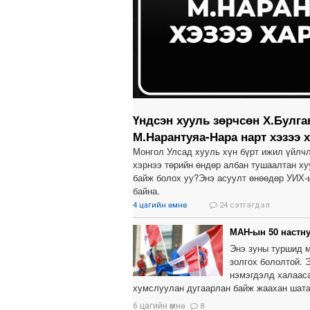
Үндсэн хууль зөрчсөн Х.Булга
М.Нарантуяа-Нара нарт хэзээ 
Монгол Улсад хууль хүн бүрт ижил үйлчл
хэрнээ төрийн өндөр албан тушаалтан хуу
байж болох уу?Энэ асуулт өнөөдөр УИХ-
байна.
4 цагийн өмнө
24 сэтгэгдэл
МАН-ын 50 настну
Энэ зуны туршид м
золгох бололтой. 
нэмэгдэлд халааса
хумслуулан дугаарлан байж жаахан шата
6 цагийн өмнө
8