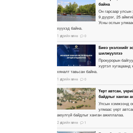
байна
Он гарсаар улсын
9 дүүрэг, 25 аймг
Усны ослын улмаас
хүүхэд байна.
1 өдрийн өмнө
0
Биеэ үнэлэхийг з
шилжүүллээ
Прокурорын байгуу
хүртэл хугацаанд 
хяналт тавьсан байна.
1 өдрийн өмнө
0
Үерт автсан, үер
байдлыг ханган 
Улсын хэмжээнд он
улмаас үерт автса
аюулгүй байдлыг ханган ажиллалаа.
2 өдрийн өмнө
1