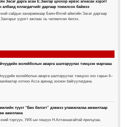
йн Засаг дарга асан Е.Зангар цоохор ирвэс агнасан хэрэгт
н албанд яллагдагчийг даргаар томилсон байжээ
нхий сайдын захирамжаар Баян-Өлгий аймгийн Засаг даргаар
Зангарыг үүрэгт ажлаас нь чөлөөлсөн билээ.
эйчүүдийн волейболын аварга шалгаруулах тэмцээн маргааш
йчүүдийн волейболын аварга шалгаруулах тэмцээн энэ сарын 5–
аанбаатар хотноо Асса аренад зохион байгуулагдана.
 жилийн түүхт “Бөх билэгт” дэвжээ уламжлалаа амжилтаар
лөө ажиллана
ээний тэргүүн, УИХ-ын гишүүн Н.Алтаншагайтай ярилцлаа.