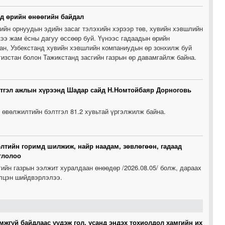
1
ад өрийн өнөөгийн байдал
ийн орнуудын эдийн засаг тэлэхийн хэрээр төв, хувийн хэвшлийн
ээ жам ёсны дагуу өссөөр буй. Үүнээс гадаадын өрийн
1
ан, Узбекстанд хувийн хэвшлийн компаниудын өр зонхилж буй
гизстан болон Тажикстанд засгийн газрын өр давамгайлж байна.
0
тгэл ажлын хүрээнд Шадар сайд Н.Номтойбаяр Дорноговь
 өвөлжилтийн бэлтгэл 81.2 хувьтай үргэлжилж байна.
лтийн горимд шилжиж, найр наадам, зөвлөгөөн, гадаад
глолоо
ийн газрын ээлжит хуралдаан өнөөдөр /2026.08.05/ болж, дараах
лцэн шийдвэрлэлээ.
мжгүй байдлаас үүдэж гол, усанд эндэх тохиолдол хамгийн их