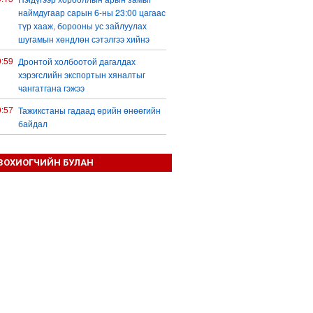
наймдугаар сарын 6-ны 23:00 цагаас
түр хааж, борооны ус зайлуулах
шугамын хөндлөн сэтэлгээ хийнэ
9:59
Дронтой холбоотой дагалдах
хэрэгслийн экспортын хяналтыг
чангатгана гэжээ
9:57
Тажикстаны гадаад өрийн өнөөгийн
байдал
9:50
БНХАУ АНУ-ын эсрэг авах арга
хэмжээний жагсаалтаа гаргажээ
ЗОХИОГЧИЙН БУЛАН
9:22
Үндсэн хууль зөрчсөн Х.Булгантуяа,
үндэсний эв нэгдэлд харшилсан
М.Нарантуяа-Нара нарт хэзээ
хариуцлага тооцох вэ?
8:35
Ормузын хоолойн усан тээврийн зам
шугамын талаар Иран Омантай
тохиролцоонд хүрчээ
8:26
Оюу толгойгоос “Рио Тинто” ашиг
хүртэж эхэлсэн ч Монгол Улс өр