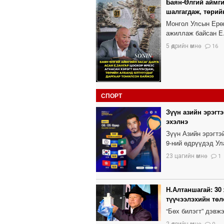
Баян-Өлгий аймги
шалгагдаж, төрий
Монгол Улсын Ерө
ажиллаж байсан Е.
5 өдрийн өмнө
16
СПОРТ
Зүүн азийн эрэгт
эхэлнэ
Зүүн Азийн эрэгтэ
9-ний өдрүүдэд Ул
23 цагийн өмнө
1
Н.Алтаншагай: 30
түүчээлэхийн тө
“Бөх билэгт” дэвж