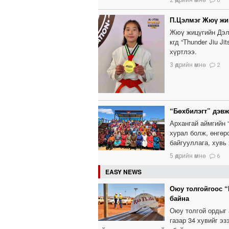
2 өдрийн өмнө
0
П.Цэлмэг Жюү жи
Жюү жицүгийн Дэл
кгд “Thunder Jiu 
хүртлээ.
3 өдрийн өмнө
2
“Бөхбилэгт” дэв
Архангай аймгийн 
хурал болж, өнгөр
байгууллага, хувь
5 өдрийн өмнө
6
EASY NEWS
Оюу толгойгоос “
байна
Оюу толгой ордыг 
газар 34 хувийг э