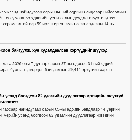
 хэмжээнд наймдугаар сарын 04-ний өдрийн байдлаар нийслэлийн
ийн 35 суманд 68 удаагийн усны ослын дуудлага бүртгэгдлээ.
 харамсалтайгаар 59 иргэн иргэн амь насаа алдсаны 14 нь
охион байгуулж, хүн худалдаалсан хэргүүдийг шүүхэд
ллага 2026 оны 7 дугаар сарын 27-ны өдрөөс 31-ний өдрийг
хэрэг бүртгэлт, мөрдөн байцаалтын 29,444 эрүүгийн хэрэгт
ийн усанд боогдсон 82 удаагийн дуудлагаар иргэдийн аюулгүй
ажиллажээ
 гарсаар наймдугаар сарын 03-ны өдрийн байдлаар 14 үерийн
н, үерийн усанд боогдсон 82 удаагийн дуудлагаар иргэдийн