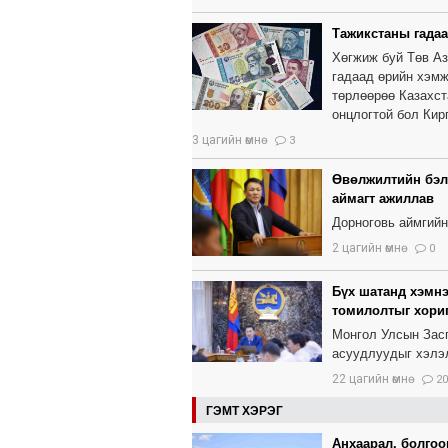
Тажикстаны гада
Хөгжиж буй Төв Аз
гадаад өрийн хэмж
төрлөөрөө Казахст
онцлогтой бол Кир
3 цагийн өмнө
3
Өвөлжилтийн бэл
аймагт ажиллав
Дорноговь аймгийн
2 цагийн өмнө
0
Бүх шатанд хэмнэ
томилолтыг хори
Монгол Улсын Засг
асуудлуудыг хэлэ
22 цагийн өмнө
20
ГЭМТ ХЭРЭГ
Анхаарал, болгоо