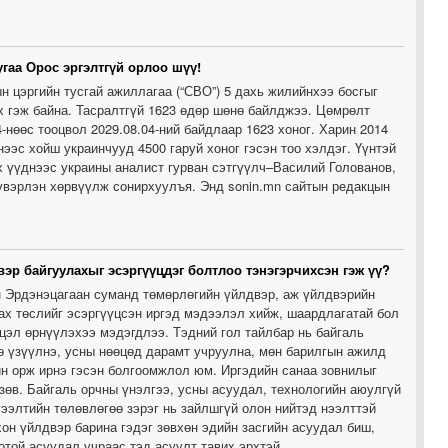
угаа Орос эргэлтгүй орлоо шүү!
н цэргийн тусгай ажиллагаа (“СВО”) 5 дахь жилийнхээ босгыг
х гэж байна. Тасралтгүй 1623 өдөр шөнө байлджээ. Цөмрөлт
4-нөөс тооцвол 2029.08.04-ний байдлаар 1623 хоног. Харин 2014
ээс хойш украинчууд 4500 гаруй хоног гэсэн тоо хэлдэг. Үүнтэй
 үүднээс украины аналист гурван сэтгүүлч–Василий Голованов,
үвэрлэн хөрвүүлж сонирхуулъя. Энд sonin.mn сайтын редакцын
эр байгуулахыг эсэргүүцдэг болтлоо тэнэгэрчихсэн гэж үү?
 Эрдэнэцагаан суманд төмөрлөгийн үйлдвэр, аж үйлдвэрийн
ах төслийг эсэргүүцсэн иргэд мэдээлэл хийж, шаардлагатай бол
цэл өрнүүлэхээ мэдэгдлээ. Тэдний гол тайлбар нь байгаль
ө үзүүлнэ, усны нөөцөд дарамт учруулна, мөн барилгын ажилд
н орж ирнэ гэсэн болгоомжлол юм. Иргэдийн санаа зовнилыг
зөв. Байгаль орчны үнэлгээ, усны асуудал, технологийн аюулгүй
гээлтийн төлөвлөгөө зэрэг нь зайлшгүй олон нийтэд нээлттэй
хон үйлдвэр барина гэдэг зөвхөн эдийн засгийн асуудал биш,
отой асуудал учраас тэд асуулт тавих эрхтэй