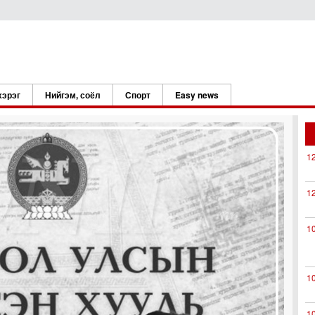
хэрэг
Нийгэм, соёл
Спорт
Easy news
1
1
1
1
1