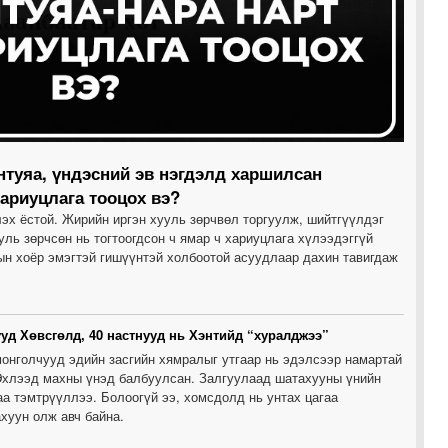
0
0
2
нтуяа, үндэсний эв нэгдэлд харшилсан
хариуцлага тооцох вэ?
2
эх ёстой. Жирийн иргэн хууль зөрчвөл торгуулж, шийтгүүлдэг
ль зөрчсөн нь тогтоогдсон ч ямар ч хариуцлага хүлээдэггүй
ын хоёр эмэгтэй гишүүнтэй холбоотой асуудлаар дахин тавигдаж
1
уд Хөвсгөлд, 40 настнууд нь Хэнтийд “хуралджээ”
онголчууд эдийн засгийн хямралыг утгаар нь эдэлсээр намартай
1
Эхлээд махны үнэд балбуулсан. Залгуулаад шатахууны үнийн
а тэмтрүүллээ. Болоогүй ээ, хомсдолд нь унтах цагаа
хуун олж авч байна.