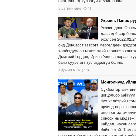
ойлголцолд хүрээгүй л байгаа юм.
5 цагийн өмнө
11
Украин: Паник ру
Украин дахь Оросы
даваад 6 сар боло
эхэлсэн 2022.02.2
онд Донбасст зэвсэгт мөргөлдөөн дэгдсэн
холбогдуулан мэдээллийн тэнцвэр хангах
Дмитрий Гордон, Ирина Узлова нараас тү
байр суурь огт тусгагдаагүй болно.
1 өдрийн өмнө
16
Монголчууд үйлдв
Сүхбаатар аймгийн
цогцолбор байгуул
бүх хэлбэрийн тэм
орчинд сөрөг нөлө
олон хятад ажилчи
сонсох нь мэдээж 
байдал, нөхөн сэр
байх ёстой. Томоо
орон нутгийн иргэдийн амьдралтай холбо