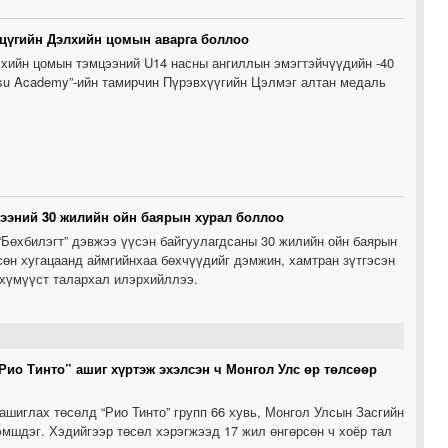
цүгийн Дэлхийн цомын аварга боллоо
хийн цомын тэмцээний U14 насны ангиллын эмэгтэйчүүдийн -40
Jitsu Academy”-ийн тамирчин Пүрэвхүүгийн Цэлмэг алтан медаль
жээний 30 жилийн ойн баярын хурал боллоо
“Бөхбилэгт” дэвжээ үүсэн байгуулагдсаны 30 жилийн ойн баярын
сөн хугацаанд аймгийнхаа бөхчүүдийг дэмжин, хамтран зүтгэсэн
 хүмүүст талархал илэрхийллээ.
Рио Тинто” ашиг хүртэж эхэлсэн ч Монгол Улс өр төлсөөр
ашиглах төсөлд “Рио Тинто” групп 66 хувь, Монгол Улсын Засгийн
зэмшдэг. Хэдийгээр төсөл хэрэгжээд 17 жил өнгөрсөн ч хоёр тал