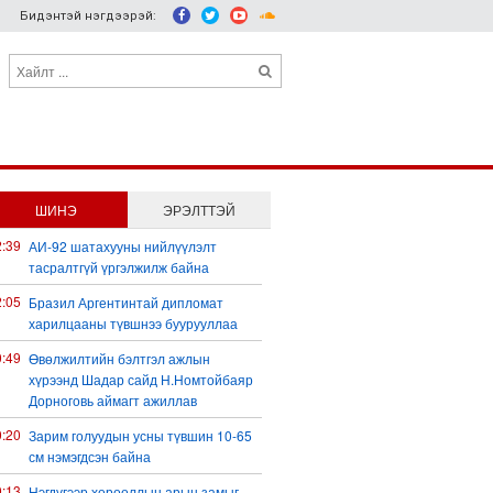
Бидэнтэй нэгдээрэй:
ШИНЭ
ЭРЭЛТТЭЙ
2:39
АИ-92 шатахууны нийлүүлэлт
тасралтгүй үргэлжилж байна
2:05
Бразил Аргентинтай дипломат
харилцааны түвшнээ буурууллаа
0:49
Өвөлжилтийн бэлтгэл ажлын
хүрээнд Шадар сайд Н.Номтойбаяр
Дорноговь аймагт ажиллав
0:20
Зарим голуудын усны түвшин 10-65
см нэмэгдсэн байна
0:13
Нэгдүгээр хорооллын арын замыг