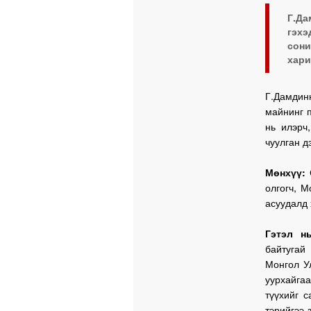
Г.Да
гэхэ
сон
хари
Г.Дамдин
майнинг п
нь илэрч
чуулган д
Мөнхүү:
С
олгогч, 
асуудалд 
Гэтэл н
байтугай
Монгол У
уурхайга
түүхийг 
тэрийгээ 