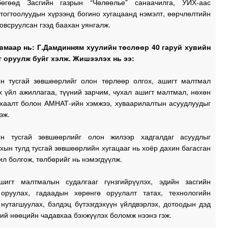
өгөөд Засгийн газрын “Чөлөөлье” санаачилга, УИХ-аас
1
тогтоолуудын хүрээнд богино хугацаанд нэмэлт, өөрчлөлтийн
1
овсруулсан гээд баахан уянгалж.
вмаар нь: Г.Дамдинням хуулийн төслөөр 40 гаруй хувийн
 оруулж буйг хэлж. Жишээлэх нь ээ:
1
ын тусгай зөвшөөрлийг олон төрлөөр олгох, ашигт малтмал
 үйл ажиллагаа, түүний зарчим, чухал ашигт малтмал, нөхөн
, хаалт болон АМНАТ-ийн хэмжээ, хуваарилалтын асуудлуудыг
эж.
1
ын тусгай зөвшөөрлийг олон жилээр хадгалдаг асуудлыг
1
хын тулд тусгай зөвшөөрлийн хугацааг нь хоёр дахин багасган
ил болгож, төлбөрийг нь нэмэгдүүлж.
0
шигт малтмалын судалгааг гүнзгийрүүлэх, эдийн засгийн
 оруулах, гадаадын хөрөнгө оруулалт татах, технологийн
0
нутагшуулах, бэлдэц бүтээгдэхүүн үйлдвэрлэх, дотоодын дэд
0
ний нөөцийн чадавхаа бэхжүүлэх боломж нээнэ гэж.