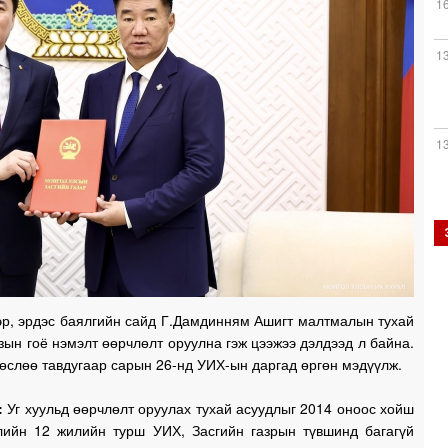
1
1
1
1
эр, эрдэс баялгийн сайд Г.Дамдинням Ашигт малтмалын тухай
зын гоё нэмэлт өөрчлөлт оруулна гэж цээжээ дэлдээд л байна.
1
өслөө тавдугаар сарын 26-нд УИХ-ын даргад өргөн мэдүүлж.
:
Уг хуульд өөрчлөлт оруулах тухай асуудлыг 2014 оноос хойш
1
лийн 12 жилийн турш УИХ, Засгийн газрын түвшинд багагүй