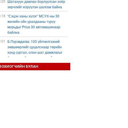
6:25
Шатахуун дамлан борлуулсан хоёр
зөрчлийг илрүүлэн шалгаж байна
3:18
“Сэцэн ханы хүлэг” МСУХ-ны 30
жилийн ойн уралдааны түрүү
морьдыг Prius 30 автомашинаар
байлна
3:01
Б.Пүрэвдагва: 103 үйлчилгээний
зөвшөөрлийг цуцалснаар төрийн
хүнд суртал, олон шат дамжлагыг
бууруулж, бизнесээ саадгүй
өргөжүүлэх боломжтой боллоо
ЗОХИОГЧИЙН БУЛАН
2:38
Европ Орос-Украины мөргөлдөөнийг
энхийн замаар шийдвэрлэхийг
хүсвэл зэвсэг нийлүүлэхээ зогсоох
ёстой гэжээ
1:57
ШХАБ-ын “Тяньшань-2026” кибер
терроризмтой тэмцэх хамтарсан
сургуулилалт боллоо
1:54
Д.Трамп: АНУ сум, зэвсгийн нөөцөө
нэмэгдүүлэх шаардлагатай