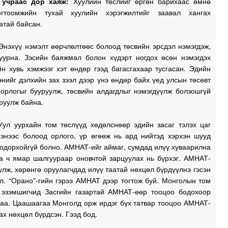
 учраас дор хаяж:
Хуулийн төслийг өргөн барихаас өмнө
огтоомжийн тухай хуулийн хэрэгжилтийг заавал хангах
атай байсан.
нэхүү нэмэлт өөрчлөлтөөс болоод төсвийн эрсдэл нэмэгдэж,
урна. Зэсийн баяжмал болон хүдэрт ногдох өсөн нэмэгдэх
н хувь хэмжээг хэт өндөр гээд багасгахаар тусгасан. Эдийн
энийг дэлхийн зах зээл дээр үнэ өндөр байх үед улсын төсөвт
 орлогыг бууруулж, төсвийн алдагдлыг нэмэгдүүлж болзошгүй
руулж байна.
Уул уурхайн том төслүүд хөдөлснөөр эдийн засаг тэлэх цаг
нэнээс болоод орлого, үр өгөөж нь ард нийтэд хэрхэн шууд
тодорхойгүй болно. АМНАТ-ийг аймаг, сумдад илүү хуваарилна
аа ч ямар шалгуураар оновчтой зарцуулах нь бүрхэг. АМНАТ-
улж, хөрөнгө оруулагчдад илүү таатай нөхцөл бүрдүүлнэ гэсэн
л. “Орано”-гийн гэрээ АМНАТ дээр тогтож буй. Монголын том
 эзэмшигчид Засгийн газартай АМНАТ-өөр тооцоо бодохоор
гаа. Цаашаагаа Монголд орж ирдэг бүх татвар тооцоо АМНАТ-
ах нөхцөл бүрдсэн. Гээд бод.