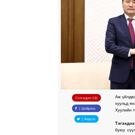
Аж үйлдв
Сэтгэгдэл (12)
хуульд ян
Шэйрлэх
Хуулийн т
Жиргэх
Тэгэхдээ
буюу сүү