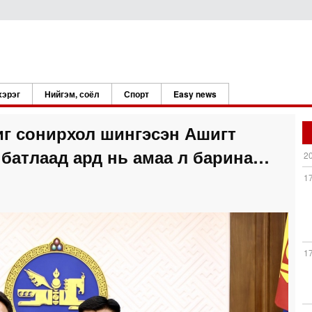
хэрэг
Нийгэм, соёл
Спорт
Easy news
г сонирхол шингэсэн Ашигт
батлаад ард нь амаа л барина…
2
1
1