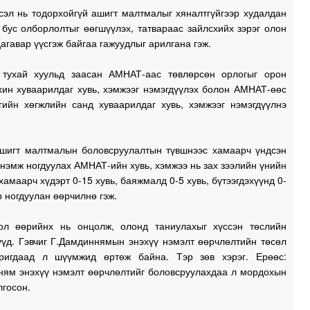
сэл нь тодорхойгүй ашигт малтмалыг хяналтгүйгээр худалдан
1
 бус олборлолтыг өөгшүүлэх, татвараас зайлсхийх зэрэг олон
дагавар үүсгэж байгаа гажуудлыг арилгана гэж.
1
 тухай хуульд заасан АМНАТ-аас төвлөрсөн орлогыг орон
хин хуваарилдаг хувь, хэмжээг нэмэгдүүлэх болон АМНАТ-өөс
гийн хөгжлийн санд хуваарилдаг хувь, хэмжээг нэмэгдүүлнэ
1
ашигт малтмалын боловсруулалтын түвшнээс хамаарч үндсэн
 нэмж ногдуулах АМНАТ-ийн хувь, хэмжээ нь зах зээлийн үнийн
хамаарч хүдэрт 0-15 хувь, баяжмалд 0-5 хувь, бүтээгдэхүүнд 0-
р ногдуулан өөрчилнө гэж.
ол өөрийнх нь онцолж, олонд таниулахыг хүссэн төслийн
үүд. Гэвчиг Г.Дамдиннямын энэхүү нэмэлт өөрчлөлтийн төсөл
ригдаад л шүүмжид өртөж байна. Тэр зөв хэрэг. Ерөөс:
ням энэхүү нэмэлт өөрчлөлтийг боловсруулахдаа л мордохын
лгосон.