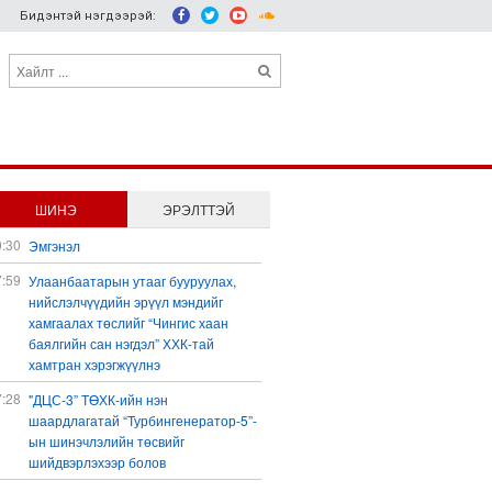
Бидэнтэй нэгдээрэй:
ШИНЭ
ЭРЭЛТТЭЙ
0:30
Эмгэнэл
7:59
Улаанбаатарын утааг бууруулах,
нийслэлчүүдийн эрүүл мэндийг
хамгаалах төслийг “Чингис хаан
баялгийн сан нэгдэл” ХХК-тай
хамтран хэрэгжүүлнэ
7:28
"ДЦС-3” ТӨХК-ийн нэн
шаардлагатай “Турбингенератор-5”-
ын шинэчлэлийн төсвийг
шийдвэрлэхээр болов