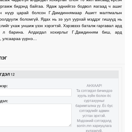
ургамж бидэнд байгаа. Ядаж эднийгээ бодвол яагаад ч ашиг
ын нүүр царай болсон Г.Дамдиннямаар Ашигт малтмалын
ролдуулж боломгүй. Ядах нь ээ уул уурхай мэддэг гишүүд нь
слийг ухаж уншиж үзэх хэрэгтэй. Хэрэвзээ баталж гаргавал ард
 л барина. Алдагдал хохирлыг Г.Дамдинням биш, ард
э, улсаараа үүрнэ…
ЛЭГ
ЭГДЭЛ
12
нэр:
АНХААР!
Та сэтгэгдэл бичихдээ
хууль зүйн болон ёс
гдэл:
суртахууныг
баримтална уу. Ёс бус
сэтгэгдлийг админ
устгах эрхтэй.
Мэдээний сэтгэгдэлд
sonin.mn хариуцлага
хүлээхгүй.