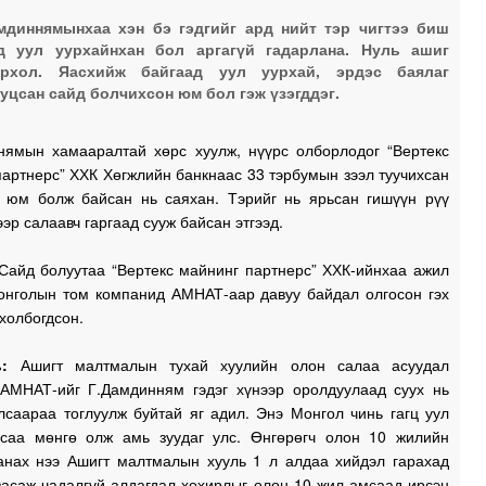
мдиннямынхаа хэн бэ гэдгийг ард нийт тэр чигтээ биш
д уул уурхайнхан бол аргагүй гадарлана. Нуль ашиг
ирхол. Яасхийж байгаад уул уурхай, эрдэс баялаг
уцсан сайд болчихсон юм бол гэж үзэгддэг.
нямын хамааралтай хөрс хуулж, нүүрс олборлодог “Вертекс
артнерс” ХХК Хөгжлийн банкнаас 33 тэрбумын зээл туучихсан
, юм болж байсан нь саяхан. Тэрийг нь ярьсан гишүүн рүү
ээр салаавч гаргаад сууж байсан этгээд.
айд болуутаа “Вертекс майнинг партнерс” ХХК-ийнхаа ажил
Монголын том компанид АМНАТ-аар давуу байдал олгосон гэх
холбогдсон.
ь:
Ашигт малтмалын тухай хуулийн олон салаа асуудал
 АМНАТ-ийг Г.Дамдинням гэдэг хүнээр оролдуулаад суух нь
лсаараа тоглуулж буйтай яг адил. Энэ Монгол чинь гагц уул
асаа мөнгө олж амь зуудаг улс. Өнгөрөгч олон 10 жилийн
санах нээ Ашигт малтмалын хууль 1 л алдаа хийдэл гарахад
засаж чадалгүй алдагдал хохирлыг олон 10 жил амсаад ирсэн