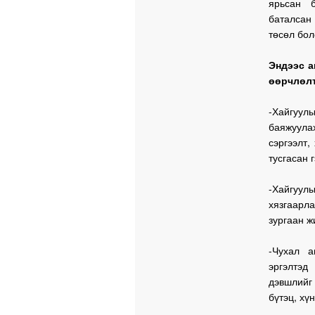
ярьсан б
баталсан 
төсөл бол
Эндээс а
өөрчлөлт
-Хайгуул
баяжуулах
сэргээлт
тусгасан г
-Хайгуул
хязгаарла
зургаан ж
-Чухал а
эргэлтэд
дэвшлийг 
бүтэц, хү