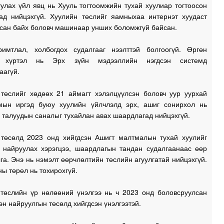
улах үйл явц нь Хууль тогтоомжийн тухай хуулиар тогтоосон
ад нийцэхгүй. Хуулийн төслийг яамныхаа интернэт хуудаст
сан байх боловч машинаар унших боломжгүй байсан.
римтлал, холбогдох судалгааг нээлттэй болгоогүй. Өргөн
х хүртэл нь Эрх зүйн мэдээллийн нэгдсэн системд
аагүй.
 төслийг хөдөөх 21 аймагт хэлэлцүүлсэн боловч уур уурхай
мын иргэд буюу хуулийн үйлчлэлд эрх, ашиг сонирхол нь
 талуудын саналыг тухайлан авах шаардлагад нийцэхгүй.
 төсөлд 2023 онд хийгдсэн Ашигт малтмалын тухай хуулийг
 найруулах хэрэгцээ, шаардлагын тандан судалгаанаас өөр
га. Энэ нь нэмэлт өөрчлөлтийн төслийн агуулгатай нийцэхгүй.
ы төрөл нь тохирохгүй.
 төслийн үр нөлөөний үнэлгээ нь ч 2023 онд боловсруулсан
н найруулгын төсөлд хийгдсэн үнэлгээтэй.