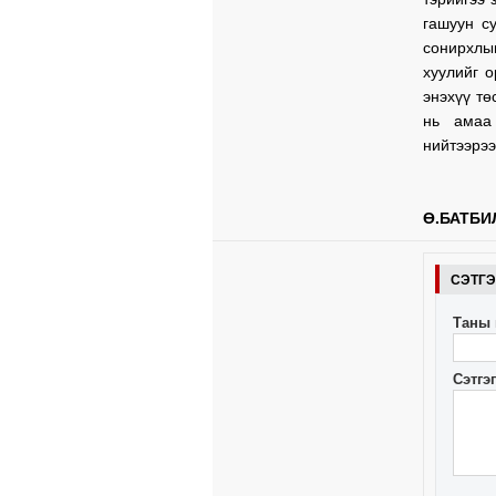
гашуун с
сонирхл
хуулийг о
энэхүү тө
нь амаа
нийтээрэ
Ө.БАТБИ
СЭТГ
Таны 
Сэтгэ