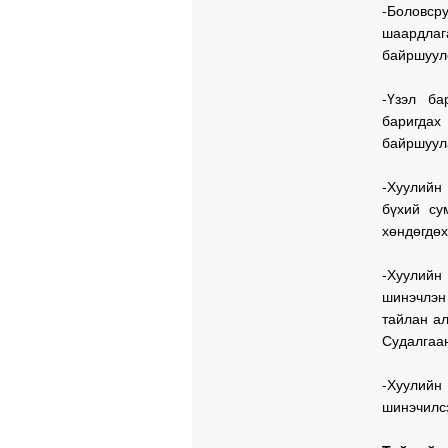
-Боловсру
шаардлаг
байршуул
-Үзэл ба
баригда
байршуул
-Хуулийн
бүхий су
хөндөгдөх
-Хуулийн
шинэчлэн
тайлан ал
Судалгаан
-Хуулийн
шинэчилсэ