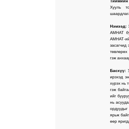
Тиймийн
Хууль т
шаардлаг
Нэмээд:
Э
АМНАТ бу
АМНАТ-ий
засагчид 
төвлөрөх
гэж анхаа
Басхүү:
ирэхэд э
хүрэх нь 
гэж байг
ийг бууру
нь асууда
ордуудыг
ярьж бай
өөр яригд