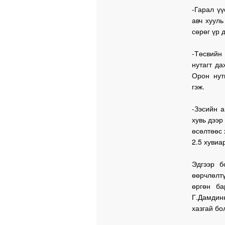
-Гарал үү
авч хууль
сөрөг үр 
-Төсвийн
нутагт да
Орон нут
гэж.
-Зэсийн 
хувь дээр
өсөлтөөс 
2.5 хувиа
Эдгээр б
өөрчлөлт
өргөн ба
Г.Дамдин
хазгай бо