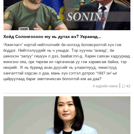
Хойд Солонгосоос юу нь дутах вэ? Украинд...
“Ажиглагч” нэртэй нийтлэлчийг би нэлээд боловсролтой хүн гэж
боддог. Нийтлэлүүдийг нь ч уншдаг. Тэр хуучны “ахмад”, би
шинэхэн “залуу” гишүүн л дээ, baabar.mn-д. Харин саяхан хадуураад
жинхэнэ ояа, орк төрхөө ил гаргачихав уу гэж харамсаж байна, тэр
нөхрийг. Уг нь буриад ахан дүүсийг нь улаантнууд, чекистүүд
хангалттай хядсан л даа, мань хүн сэтгэл дотроо “1937 он”-ыг
цайруулаад бараг зөвтгөчихсөн бололтой юм аа даа?
4 өдрийн өмнө
42