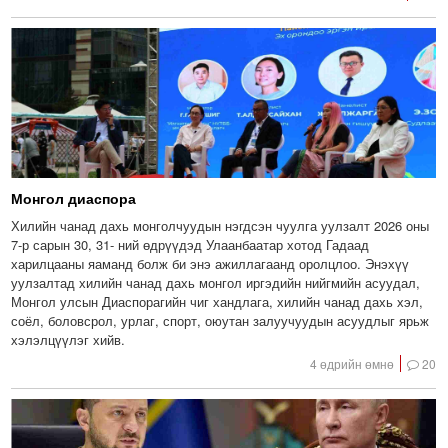
Монгол диаспора
Хилийн чанад дахь монголчуудын нэгдсэн чуулга уулзалт 2026 оны
7-р сарын 30, 31- ний өдрүүдэд Улаанбаатар хотод Гадаад
харилцааны яаманд болж би энэ ажиллагаанд оролцлоо. Энэхүү
уулзалтад хилийн чанад дахь монгол иргэдийн нийгмийн асуудал,
Монгол улсын Диаспорагийн чиг хандлага, хилийн чанад дахь хэл,
соёл, боловсрол, урлаг, спорт, оюутан залуучуудын асуудлыг ярьж
хэлэлцүүлэг хийв.
4 өдрийн өмнө
20