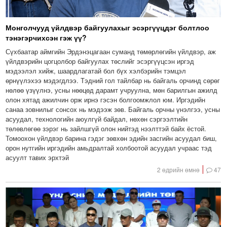
Монголчууд үйлдвэр байгуулахыг эсэргүүцдэг болтлоо
тэнэгэрчихсэн гэж үү?
Сүхбаатар аймгийн Эрдэнэцагаан суманд төмөрлөгийн үйлдвэр, аж
үйлдвэрийн цогцолбор байгуулах төслийг эсэргүүцсэн иргэд
мэдээлэл хийж, шаардлагатай бол бүх хэлбэрийн тэмцэл
өрнүүлэхээ мэдэгдлээ. Тэдний гол тайлбар нь байгаль орчинд сөрөг
нөлөө үзүүлнэ, усны нөөцөд дарамт учруулна, мөн барилгын ажилд
олон хятад ажилчин орж ирнэ гэсэн болгоомжлол юм. Иргэдийн
санаа зовнилыг сонсох нь мэдээж зөв. Байгаль орчны үнэлгээ, усны
асуудал, технологийн аюулгүй байдал, нөхөн сэргээлтийн
төлөвлөгөө зэрэг нь зайлшгүй олон нийтэд нээлттэй байх ёстой.
Томоохон үйлдвэр барина гэдэг зөвхөн эдийн засгийн асуудал биш,
орон нутгийн иргэдийн амьдралтай холбоотой асуудал учраас тэд
асуулт тавих эрхтэй
2 өдрийн өмнө
47