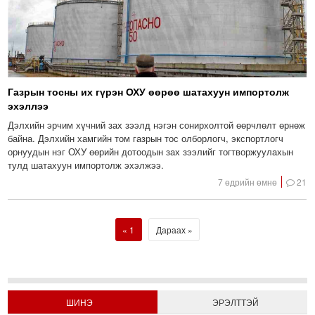
Газрын тосны их гүрэн ОХУ өөрөө шатахуун импортолж
эхэллээ
Дэлхийн эрчим хүчний зах зээлд нэгэн сонирхолтой өөрчлөлт өрнөж
байна. Дэлхийн хамгийн том газрын тос олборлогч, экспортлогч
орнуудын нэг ОХУ өөрийн дотоодын зах зээлийг тогтворжуулахын
тулд шатахуун импортолж эхэлжээ.
7 өдрийн өмнө
21
1
Дараах
ШИНЭ
ЭРЭЛТТЭЙ