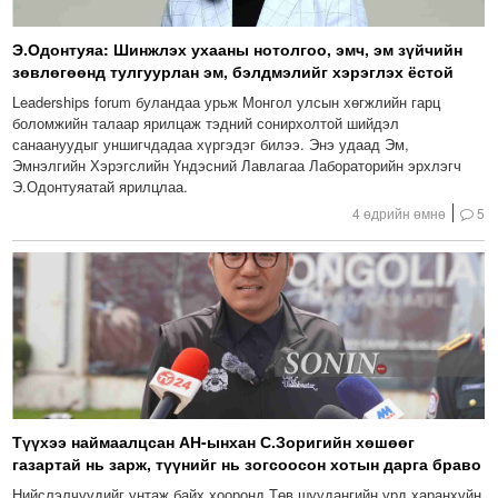
Э.Одонтуяа: Шинжлэх ухааны нотолгоо, эмч, эм зүйчийн
зөвлөгөөнд тулгуурлан эм, бэлдмэлийг хэрэглэх ёстой
Leaderships forum буландаа урьж Монгол улсын хөгжлийн гарц
боломжийн талаар ярилцаж тэдний сонирхолтой шийдэл
санаануудыг уншигчдадаа хүргэдэг билээ. Энэ удаад Эм,
Эмнэлгийн Хэрэгслийн Үндэсний Лавлагаа Лабораторийн эрхлэгч
Э.Одонтуяатай ярилцлаа.
4 өдрийн өмнө
5
Түүхээ наймаалцсан АН-ынхан С.Зоригийн хөшөөг
газартай нь зарж, түүнийг нь зогсоосон хотын дарга браво
Нийслэлчүүдийг унтаж байх хооронд Төв шуудангийн урд харанхуйн