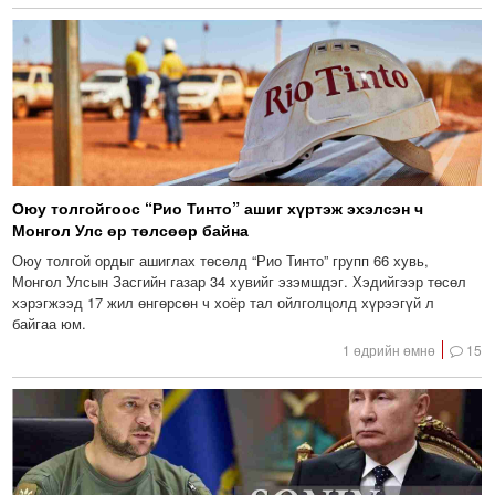
Оюу толгойгоос “Рио Тинто” ашиг хүртэж эхэлсэн ч
Монгол Улс өр төлсөөр байна
Оюу толгой ордыг ашиглах төсөлд “Рио Тинто” групп 66 хувь,
Монгол Улсын Засгийн газар 34 хувийг эзэмшдэг. Хэдийгээр төсөл
хэрэгжээд 17 жил өнгөрсөн ч хоёр тал ойлголцолд хүрээгүй л
байгаа юм.
1 өдрийн өмнө
15