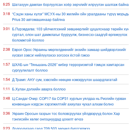
16:25
Шатахуун дамлан борлуулсан хоёр зөрчлийг илрүүлэн шалгаж байна
13:18
“Сэцэн ханы хүлэг” МСУХ-ны 30 жилийн ойн уралдааны түрүү морьдыг
Prius 30 автомашинаар байлна
13:01
Б.Пүрэвдагва: 103 үйлчилгээний зөвшөөрлийг цуцалснаар төрийн хүнд
суртал, олон шат дамжлагыг бууруулж, бизнесээ саадгүй өргөжүүлэх
боломжтой боллоо
12:38
Европ Орос-Украины мөргөлдөөнийг энхийн замаар шийдвэрлэхийг
хүсвэл зэвсэг нийлүүлэхээ зогсоох ёстой гэжээ
11:57
ШХАБ-ын “Тяньшань-2026” кибер терроризмтой тэмцэх хамтарсан
сургуулилалт боллоо
11:54
Д.Трамп: АНУ сум, зэвсгийн нөөцөө нэмэгдүүлэх шаардлагатай
11:11
Б.Хулан дэлхийн аварга боллоо
10:48
Ц.Сандаг-Очир: COP17 ба COP31 хурлын уялдаа нь Риогийн гурван
конвенцын нэгдсэн хэрэгжилтийг ахиулах чухал алхам болно
10:36
Украин Оросын газрын тос боловсруулах үйлдвэрүүд болон Хар
тэнгисийн хөлөг онгоцнуудад цохилт өгчээ
10:23
Долоодугаар сард 709,503 зөрчил бүртгэгджээ