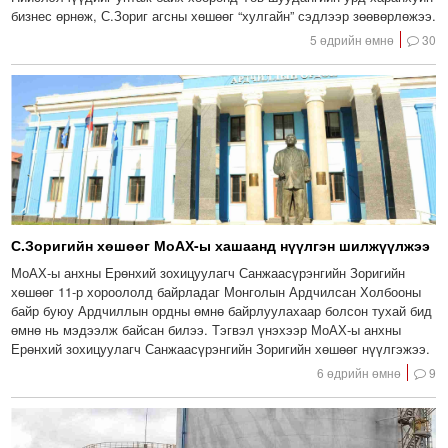
бизнес өрнөж, С.Зориг агсны хөшөөг “хулгайн” сэдлээр зөөвөрлөжээ.
5 өдрийн өмнө
30
С.Зоригийн хөшөөг МоАХ-ы хашаанд нүүлгэн шилжүүлжээ
МоАХ-ы анхны Ерөнхий зохицуулагч Санжаасүрэнгийн Зоригийн
хөшөөг 11-р хороололд байрладаг Монголын Ардчилсан Холбооны
байр буюу Ардчиллын ордны өмнө байрлуулахаар болсон тухай бид
өмнө нь мэдээлж байсан билээ. Тэгвэл үнэхээр МоАХ-ы анхны
Ерөнхий зохицуулагч Санжаасүрэнгийн Зоригийн хөшөөг нүүлгэжээ.
6 өдрийн өмнө
9