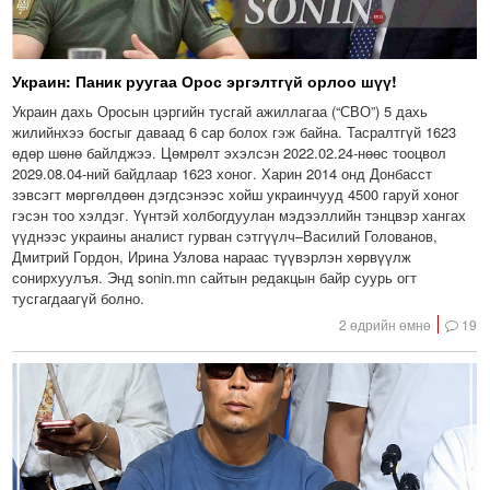
Украин: Паник руугаа Орос эргэлтгүй орлоо шүү!
Украин дахь Оросын цэргийн тусгай ажиллагаа (“СВО”) 5 дахь
жилийнхээ босгыг даваад 6 сар болох гэж байна. Тасралтгүй 1623
өдөр шөнө байлджээ. Цөмрөлт эхэлсэн 2022.02.24-нөөс тооцвол
2029.08.04-ний байдлаар 1623 хоног. Харин 2014 онд Донбасст
зэвсэгт мөргөлдөөн дэгдсэнээс хойш украинчууд 4500 гаруй хоног
гэсэн тоо хэлдэг. Үүнтэй холбогдуулан мэдээллийн тэнцвэр хангах
үүднээс украины аналист гурван сэтгүүлч–Василий Голованов,
Дмитрий Гордон, Ирина Узлова нараас түүвэрлэн хөрвүүлж
сонирхуулъя. Энд sonin.mn сайтын редакцын байр суурь огт
тусгагдаагүй болно.
2 өдрийн өмнө
19