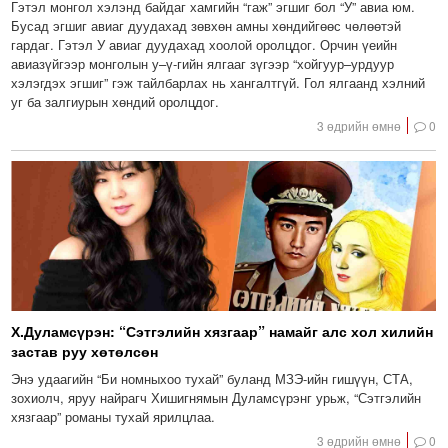
Гэтэл монгол хэлэнд байдаг хамгийн “гаж” эгшиг бол “У” авиа юм.
Бусад эгшиг авиаг дуудахад зөвхөн амны хөндийгөөс чөлөөтэй
гардаг. Гэтэл У авиаг дуудахад хоолой оролцдог. Орчин үеийн
авиазүйгээр монголын у–ү-гийн ялгааг зүгээр “хойгуур–урдуур
хэлэгдэх эгшиг” гэж тайлбарлах нь хангалтгүй. Гол ялгаанд хэлний
уг ба залгиурын хөндий оролцдог.
3 өдрийн өмнө
0
Х.Дуламсүрэн: “Сэтгэлийн хязгаар” намайг алс хол хилийн
застав руу хөтөлсөн
Энэ удаагийн “Би номныхоо тухай” буланд МЗЭ-ийн гишүүн, СТА,
зохиолч, яруу найрагч Хишигнямын Дуламсүрэнг урьж, “Сэтгэлийн
хязгаар” романы тухай ярилцлаа.
3 өдрийн өмнө
0