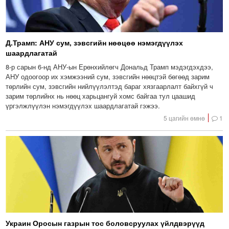
Д.Трамп: АНУ сум, зэвсгийн нөөцөө нэмэгдүүлэх
шаардлагатай
8-р сарын 6-нд АНУ-ын Ерөнхийлөгч Дональд Трамп мэдэгдэхдээ,
АНУ одоогоор их хэмжээний сум, зэвсгийн нөөцтэй бөгөөд зарим
төрлийн сум, зэвсгийн нийлүүлэлтэд бараг хязгаарлалт байхгүй ч
зарим төрлийнх нь нөөц харьцангуй хомс байгаа тул цаашид
үргэлжлүүлэн нэмэгдүүлэх шаардлагатай гэжээ.
5 цагийн өмнө
1
Украин Оросын газрын тос боловсруулах үйлдвэрүүд