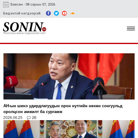
Баасан - 08 сарын 07, 2026
Бидэнтэй нэгдээрэй:
Улс төр, эдийн засаг
Гэмт хэрэг
Нийгэм, соёл
Спорт
АН-ын шинэ удирдлагуудын орон нутгийн нөхөн сонгуульд
Easy news
оролцсон амжилт ба сургамж
26
2026.06.25