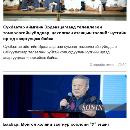
Сүхбаатар аймгийн Эрдэнэцагаанд төлөвлөсөн
төмөрлөгийн үйлдвэр, цахилгаан станцын төслийг нутгийн
иргэд эсэргүүцэж байна
Сүхбаатар аймгийн Эрдэнэцагаан суманд төмөрлөгийн үйлдвэр
байгуулахаар төлөвлөж буйтай холбогдуулан нутгийн иргэд
эсэргүүцлээ илэрхийлж байна.
3 өдрийн өмнө
20
Баабар: Монгол хэлний залгиур хоолойн “У” эгшиг