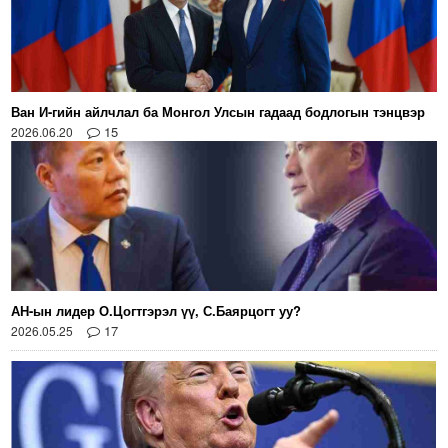
Ван И-гийн айлчлал ба Монгол Улсын гадаад бодлогын тэнцвэр
15
2026.06.20
АН-ын лидер О.Цогтгэрэл үү, С.Баярцогт уу?
17
2026.05.25