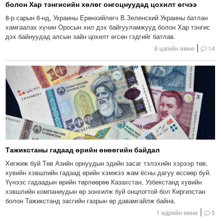
болон Хар тэнгисийн хөлөг онгоцнуудад цохилт өгчээ
8-р сарын 6-нд, Украины Ерөнхийлөгч В.Зеленский Украины батлан ​​
хамгаалах хүчин Оросын хил дэх байгууламжууд болон Хар тэнгис
дэх байнуудад алсын зайн цохилт өгсөн гэдгийг батлав.
6 цагийн өмнө
14
Тажикстаны гадаад өрийн өнөөгийн байдал
Хөгжиж буй Төв Азийн орнуудын эдийн засаг тэлэхийн хэрээр төв,
хувийн хэвшлийн гадаад өрийн хэмжээ жам ёсны дагуу өссөөр буй.
Үүнээс гадаадын өрийн төрлөөрөө Казахстан, Узбекстанд хувийн
хэвшлийн компаниудын өр зонхилж буй онцлогтой бол Киргизстан
болон Тажикстанд засгийн газрын өр давамгайлж байна.
1 өдрийн өмнө
5