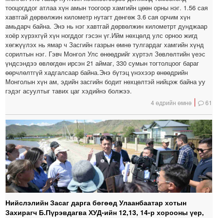
тооцогддог атлаа хүн амын тоогоор хамгийн цөөн орны нэг. 1.56 сая
хавтгай дөрвөлжин километр нутагт дөнгөж 3.6 сая орчим хүн
амьдарч байна. Энэ нь нэг хавтгай дөрвөлжин километрт дунджаар
хоёр хүрэхгүй хүн ногддог гэсэн үг.Ийм нөхцөлд улс орноо жигд
хөгжүүлэх нь ямар ч Засгийн газрын өмнө тулгардаг хамгийн хүнд
сорилтын нэг. Гэвч Монгол Улс өнөөдрийг хүртэл Зөвлөлтийн үеэс
үндсэндээ өвлөгдөн ирсэн 21 аймаг, 330 сумын тогтолцоог бараг
өөрчлөлтгүй хадгалсаар байна.Энэ бүтэц үнэхээр өнөөдрийн
Монголын хүн ам, эдийн засгийн бодит нөхцөлтэй нийцэж байна уу
гэдэг асуултыг тавих цаг хэдийнэ болжээ.
4 өдрийн өмнө
61
Нийслэлийн Засаг дарга бөгөөд Улаанбаатар хотын
Захирагч Б.Пүрэвдагва ХУД-ийн 12,13, 14-р хорооны үер,