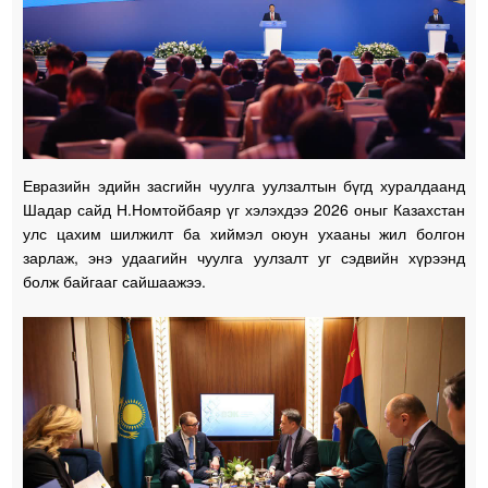
Евразийн эдийн засгийн чуулга уулзалтын бүгд хуралдаанд
Шадар сайд Н.Номтойбаяр үг хэлэхдээ 2026 оныг Казахстан
улс цахим шилжилт ба хиймэл оюун ухааны жил болгон
зарлаж, энэ удаагийн чуулга уулзалт уг сэдвийн хүрээнд
болж байгааг сайшаажээ.