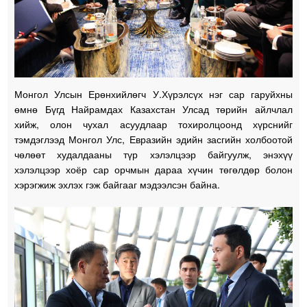
Монгол Улсын Ерөнхийлөгч У.Хүрэлсүх нэг сар гаруйхны
өмнө Бүгд Найрамдах Казахстан Улсад төрийн айлчлал
хийж, олон чухал асуудлаар тохиролцоонд хүрснийг
тэмдэглээд Монгол Улс, Евразийн эдийн засгийн холбоотой
чөлөөт худалдааны түр хэлэлцээр байгуулж, энэхүү
хэлэлцээр хоёр сар орчмын дараа хүчин төгөлдөр болон
хэрэгжиж эхлэх гэж байгааг мэдээлсэн байна.