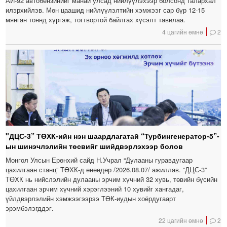
АИ-92 автобензинийг манай улсад нийлүүлэхээр болсонд талархал
илэрхийлэв. Мөн цаашид нийлүүлэлтийн хэмжээг сар бүр 12-15
мянган тоннд хүргэж, тогтвортой байлгах хүсэлт тавилаа.
4 цагийн өмнө
2
"ДЦС-3” ТӨХК-ийн нэн шаардлагатай “Турбингенератор-5”-
ын шинэчлэлийн төсвийг шийдвэрлэхээр болов
Монгол Улсын Ерөнхий сайд Н.Учрал “Дулааны гуравдугаар
цахилгаан станц” ТӨХК-д өнөөдөр /2026.08.07/ ажиллав. “ДЦС-3”
ТӨХК нь нийслэлийн дулааны эрчим хүчний 32 хувь, төвийн бүсийн
цахилгаан эрчим хүчний хэрэглээний 10 хувийг хангадаг,
үйлдвэрлэлийн хэмжээгээрээ ТӨК-иудын хоёрдугаарт
эрэмбэлэгддэг.
22 цагийн өмнө
2