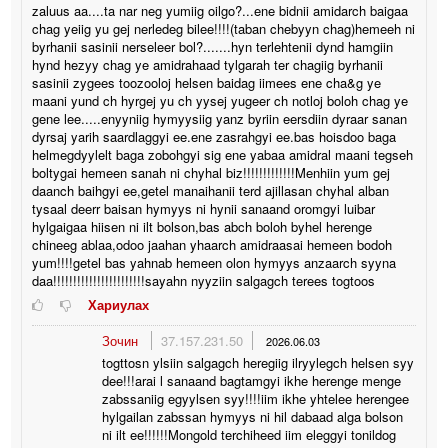
zaluus aa....ta nar neg yumiig oilgo?...ene bidnii amidarch baigaa
chag yeiig yu gej nerledeg bilee!!!!(taban chebyyn chag)hemeeh ni
byrhanii sasinii nerseleer bol?.......hyn terlehtenii dynd hamgiin
hynd hezyy chag ye amidrahaad tylgarah ter chagiig byrhanii
sasinii zygees toozooloj helsen baidag iimees ene cha&g ye
maani yund ch hyrgej yu ch yysej yugeer ch notloj boloh chag ye
gene lee.....enyyniig hymyysiig yanz byriin eersdiin dyraar sanan
dyrsaj yarih saardlaggyi ee.ene zasrahgyi ee.bas hoisdoo baga
helmegdyylelt baga zobohgyi sig ene yabaa amidral maani tegseh
boltygai hemeen sanah ni chyhal biz!!!!!!!!!!!!!Menhiin yum gej
daanch baihgyi ee,getel manaihanii terd ajillasan chyhal alban
tysaal deerr baisan hymyys ni hynii sanaand oromgyi luibar
hylgaigaa hiisen ni ilt bolson,bas abch boloh byhel herenge
chineeg ablaa,odoo jaahan yhaarch amidraasai hemeen bodoh
yum!!!!getel bas yahnab hemeen olon hymyys anzaarch syyna
daa!!!!!!!!!!!!!!!!!!!!!!!sayahn nyyziin salgagch terees togtoos
Хариулах
Зочин
37.157.231.50
2026.06.03
togttosn ylsiin salgagch heregiig ilryylegch helsen syy
dee!!!arai l sanaand bagtamgyi ikhe herenge menge
zabssaniig egyylsen syy!!!!iim ikhe yhtelee herengee
hylgailan zabssan hymyys ni hil dabaad alga bolson
ni ilt ee!!!!!!Mongold terchiheed iim eleggyi tonildog