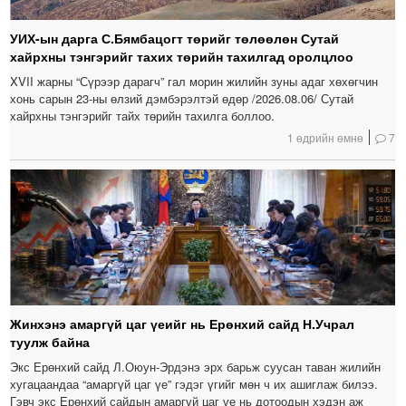
УИХ-ын дарга С.Бямбацогт төрийг төлөөлөн Сутай
хайрхны тэнгэрийг тахих төрийн тахилгад оролцлоо
XVII жарны “Сүрээр дарагч” гал морин жилийн зуны адаг хөхөгчин
хонь сарын 23-ны өлзий дэмбэрэлтэй өдөр /2026.08.06/ Сутай
хайрхны тэнгэрийг тайх төрийн тахилга боллоо.
1 өдрийн өмнө
7
Жинхэнэ амаргүй цаг үеийг нь Ерөнхий сайд Н.Учрал
туулж байна
Экс Ерөнхий сайд Л.Оюун-Эрдэнэ эрх барьж суусан таван жилийн
хугацаандаа “амаргүй цаг үе” гэдэг үгийг мөн ч их ашиглаж билээ.
Гэвч экс Ерөнхий сайдын амаргүй цаг үе нь дотоодын хэдэн аж