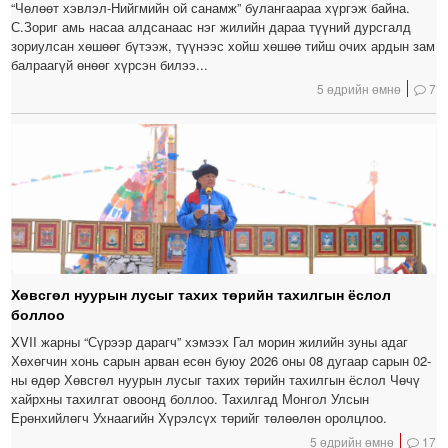
“Чөлөөт хэвлэл-Нийгмийн ой санамж” булангаараа хүргэж байна.
С.Зориг амь насаа алдсанаас нэг жилийн дараа түүний дурсгалд
зориулсан хөшөөг бүтээж, түүнээс хойш хөшөө тийш очих ардын зам
балраагүй өнөөг хүрсэн билээ...
5 өдрийн өмнө
7
Хөвсгөл нуурын лусыг тахих төрийн тахилгын ёслол
боллоо
XVII жарны “Сүрээр дарагч” хэмээх Гал морин жилийн зуны адаг
Хөхөгчин хонь сарын арван есөн буюу 2026 оны 08 дугаар сарын 02-
ны өдөр Хөвсгөл нуурын лусыг тахих төрийн тахилгын ёслол Чөчү
хайрхны тахилгат овоонд боллоо. Тахилгад Монгол Улсын
Ерөнхийлөгч Ухнаагийн Хүрэлсүх төрийг төлөөлөн оролцлоо.
5 өдрийн өмнө
17