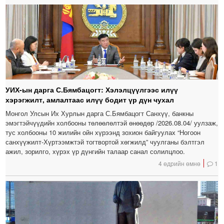
УИХ-ын дарга С.Бямбацогт: Хэлэлцүүлгээс илүү
хэрэгжилт, амлалтаас илүү бодит үр дүн чухал
Монгол Улсын Их Хурлын дарга С.Бямбацогт Санхүү, банкны
эмэгтэйчүүдийн холбооны төлөөлөлтэй өнөөдөр /2026.08.04/ уулзаж,
тус холбооны 10 жилийн ойн хүрээнд зохион байгуулах “Ногоон
санхүүжилт-Хүртээмжтэй тогтвортой хөгжилд” чуулганы бэлтгэл
ажил, зорилго, хүрэх үр дүнгийн талаар санал солилцлоо.
4 өдрийн өмнө
1