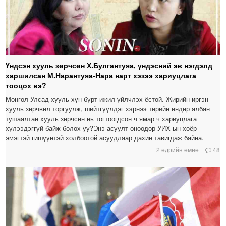
Үндсэн хууль зөрчсөн Х.Булгантуяа, үндэсний эв нэгдэлд
харшилсан М.Нарантуяа-Нара нарт хэзээ хариуцлага
тооцох вэ?
Монгол Улсад хууль хүн бүрт ижил үйлчлэх ёстой. Жирийн иргэн
хууль зөрчвөл торгуулж, шийтгүүлдэг хэрнээ төрийн өндөр албан
тушаалтан хууль зөрчсөн нь тогтоогдсон ч ямар ч хариуцлага
хүлээдэггүй байж болох уу?Энэ асуулт өнөөдөр УИХ-ын хоёр
эмэгтэй гишүүнтэй холбоотой асуудлаар дахин тавигдаж байна.
2 өдрийн өмнө
48