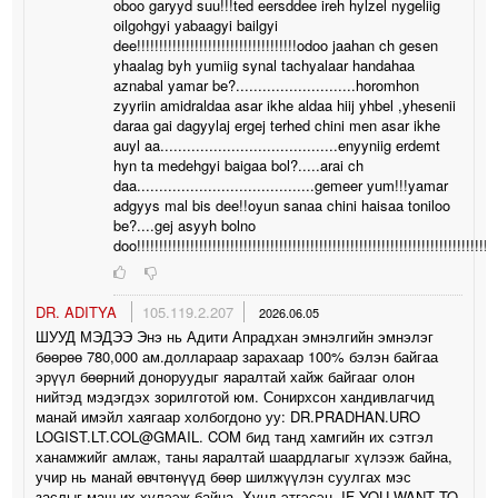
oboo garyyd suu!!!ted eersddee ireh hylzel nygeliig
oilgohgyi yabaagyi bailgyi
dee!!!!!!!!!!!!!!!!!!!!!!!!!!!!!!!!!!!!odoo jaahan ch gesen
yhaalag byh yumiig synal tachyalaar handahaa
aznabal yamar be?...........................horomhon
zyyriin amidraldaa asar ikhe aldaa hiij yhbel ,yhesenii
daraa gai dagyylaj ergej terhed chini men asar ikhe
auyl aa........................................enyyniig erdemt
hyn ta medehgyi baigaa bol?.....arai ch
daa........................................gemeer yum!!!yamar
adgyys mal bis dee!!oyun sanaa chini haisaa toniloo
be?....gej asyyh bolno
doo!!!!!!!!!!!!!!!!!!!!!!!!!!!!!!!!!!!!!!!!!!!!!!!!!!!!!!!!!!!!!!!!!!!!!!!!!!!!!!!!!
DR. ADITYA
105.119.2.207
2026.06.05
ШУУД МЭДЭЭ Энэ нь Адити Апрадхан эмнэлгийн эмнэлэг
бөөрөө 780,000 ам.доллараар зарахаар 100% бэлэн байгаа
эрүүл бөөрний доноруудыг яаралтай хайж байгааг олон
нийтэд мэдэгдэх зорилготой юм. Сонирхсон хандивлагчид
манай имэйл хаягаар холбогдоно уу: DR.PRADHAN.URO
LOGIST.LT.COL@GMAIL. COM бид танд хамгийн их сэтгэл
ханамжийг амлаж, таны яаралтай шаардлагыг хүлээж байна,
учир нь манай өвчтөнүүд бөөр шилжүүлэн суулгах мэс
заслыг маш их хүлээж байна. Хүнд этгэсэн. IF YOU WANT TO