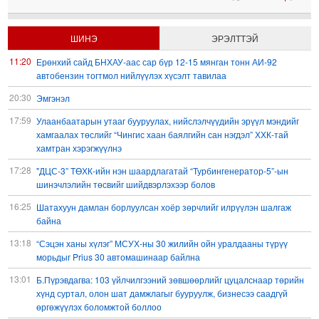
ШИНЭ
ЭРЭЛТТЭЙ
11:20
Ерөнхий сайд БНХАУ-аас сар бүр 12-15 мянган тонн АИ-92
автобензин тогтмол нийлүүлэх хүсэлт тавилаа
20:30
Эмгэнэл
17:59
Улаанбаатарын утааг бууруулах, нийслэлчүүдийн эрүүл мэндийг
хамгаалах төслийг “Чингис хаан баялгийн сан нэгдэл” ХХК-тай
хамтран хэрэгжүүлнэ
17:28
"ДЦС-3” ТӨХК-ийн нэн шаардлагатай “Турбингенератор-5”-ын
шинэчлэлийн төсвийг шийдвэрлэхээр болов
16:25
Шатахуун дамлан борлуулсан хоёр зөрчлийг илрүүлэн шалгаж
байна
13:18
“Сэцэн ханы хүлэг” МСУХ-ны 30 жилийн ойн уралдааны түрүү
морьдыг Prius 30 автомашинаар байлна
13:01
Б.Пүрэвдагва: 103 үйлчилгээний зөвшөөрлийг цуцалснаар төрийн
хүнд суртал, олон шат дамжлагыг бууруулж, бизнесээ саадгүй
өргөжүүлэх боломжтой боллоо