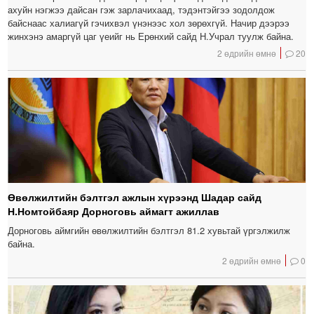
ахуйн нэгжээ дайсан гэж зарлачихаад, тэдэнтэйгээ зодолдож
байснаас халиагүй гэчихвэл үнэнээс хол зөрөхгүй. Начир дээрээ
жинхэнэ амаргүй цаг үеийг нь Ерөнхий сайд Н.Учрал туулж байна.
2 өдрийн өмнө
20
Өвөлжилтийн бэлтгэл ажлын хүрээнд Шадар сайд
Н.Номтойбаяр Дорноговь аймагт ажиллав
Дорноговь аймгийн өвөлжилтийн бэлтгэл 81.2 хувьтай үргэлжилж
байна.
2 өдрийн өмнө
0