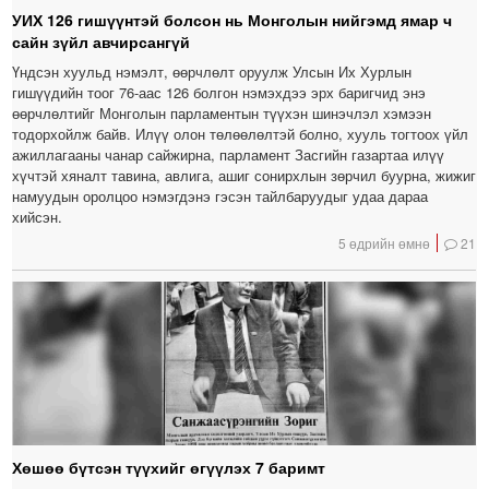
УИХ 126 гишүүнтэй болсон нь Монголын нийгэмд ямар ч
сайн зүйл авчирсангүй
Үндсэн хуульд нэмэлт, өөрчлөлт оруулж Улсын Их Хурлын
гишүүдийн тоог 76-аас 126 болгон нэмэхдээ эрх баригчид энэ
өөрчлөлтийг Монголын парламентын түүхэн шинэчлэл хэмээн
тодорхойлж байв. Илүү олон төлөөлөлтэй болно, хууль тогтоох үйл
ажиллагааны чанар сайжирна, парламент Засгийн газартаа илүү
хүчтэй хяналт тавина, авлига, ашиг сонирхлын зөрчил буурна, жижиг
намуудын оролцоо нэмэгдэнэ гэсэн тайлбаруудыг удаа дараа
хийсэн.
5 өдрийн өмнө
21
Хөшөө бүтсэн түүхийг өгүүлэх 7 баримт