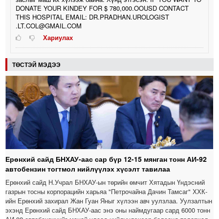
DONATE YOUR KINDEY FOR $ 780,000.OOUSD CONTACT
THIS HOSPITAL EMAIL: DR.PRADHAN.UROLOGIST
.LT.COL@GMAIL.COM
Хариулах
ТӨСТЭЙ МЭДЭЭ
Ерөнхий сайд БНХАУ-аас сар бүр 12-15 мянган тонн АИ-92
автобензин тогтмол нийлүүлэх хүсэлт тавилаа
Ерөнхий сайд Н.Учрал БНХАУ-ын төрийн өмчит Хятадын Үндэсний
газрын тосны корпорацийн харьяа "Петрочайна Дачин Тамсаг" ХХК-
ийн Ерөнхий захирал Жан Гуан Яныг хүлээн авч уулзлаа. Уулзалтын
эхэнд Ерөнхий сайд БНХАУ-аас энэ оны наймдугаар сард 6000 тонн