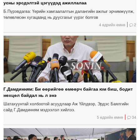
усны эрсдэлтэй цэгүүдэд ажиллалаа
Б.Пүрэвдагва: Үерийн хамгаалалтын далангийн ажлыг эрчимжүүлж,
төлөвлөсөн хугацаанд нь дуусгахыг үүрэг болгов
4 өдрийн өмнө
2
Г.Дамдинням: Би өөрийгөө өмөөрч байгаа юм биш, бодит
нөхцөл байдал нь л энэ
Шатахуунтай холбоотой асуудлаар Аж Үйлдвэр, Эрдэс Баялгийн
сайд Г.Дамдинням мэдээлэл хийлээ.
5 өдрийн өмнө
34