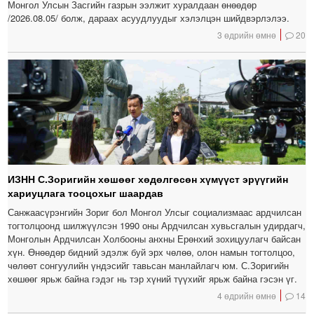
Монгол Улсын Засгийн газрын ээлжит хуралдаан өнөөдөр
/2026.08.05/ болж, дараах асуудлуудыг хэлэлцэн шийдвэрлэлээ.
3 өдрийн өмнө
20
ИЗНН С.Зоригийн хөшөөг хөдөлгөсөн хүмүүст эрүүгийн
хариуцлага тооцохыг шаардав
Санжаасүрэнгийн Зориг бол Монгол Улсыг социализмаас ардчилсан
тогтолцоонд шилжүүлсэн 1990 оны Ардчилсан хувьсгалын удирдагч,
Монголын Ардчилсан Холбооны анхны Ерөнхий зохицуулагч байсан
хүн. Өнөөдөр бидний эдэлж буй эрх чөлөө, олон намын тогтолцоо,
чөлөөт сонгуулийн үндэсийг тавьсан манлайлагч юм. С.Зоригийн
хөшөөг ярьж байна гэдэг нь тэр хүний түүхийг ярьж байна гэсэн үг.
4 өдрийн өмнө
14