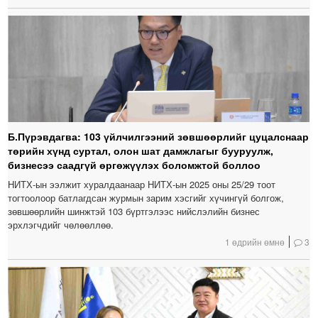
Б.Пүрэвдагва: 103 үйлчилгээний зөвшөөрлийг цуцалснаар
төрийн хүнд суртал, олон шат дамжлагыг бууруулж,
бизнесээ саадгүй өргөжүүлэх боломжтой боллоо
НИТХ-ын ээлжит хуралдаанаар НИТХ-ын 2025 оны 25/29 тоот
тогтоолоор батлагдсан журмын зарим хэсгийг хүчингүй болгож,
зөвшөөрлийн шинжтэй 103 бүртгэлээс нийслэлийн бизнес
эрхлэгчдийг чөлөөллөө.
1 өдрийн өмнө
3