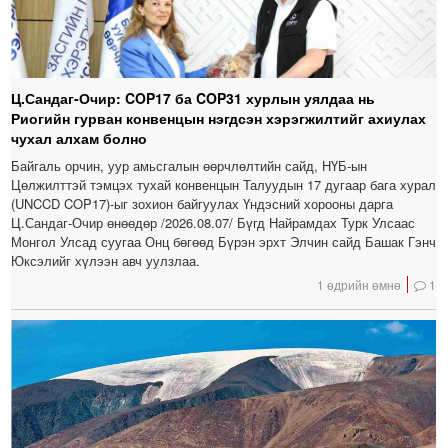
Ц.Сандаг-Очир: COP17 ба COP31 хурлын уялдаа нь
Риогийн гурван конвенцын нэгдсэн хэрэгжилтийг ахиулах
чухал алхам болно
Байгаль орчин, уур амьсгалын өөрчлөлтийн сайд, НҮБ-ын
Цөлжилттэй тэмцэх тухай конвенцын Талуудын 17 дугаар бага хурал
(UNCCD COP17)-ыг зохион байгуулах Үндэсний хорооны дарга
Ц.Сандаг-Очир өнөөдөр /2026.08.07/ Бүгд Найрамдах Турк Улсаас
Монгол Улсад суугаа Онц бөгөөд Бүрэн эрхт Элчин сайд Башак Гэнч
Юксэлийг хүлээн авч уулзлаа.
1 өдрийн өмнө
1