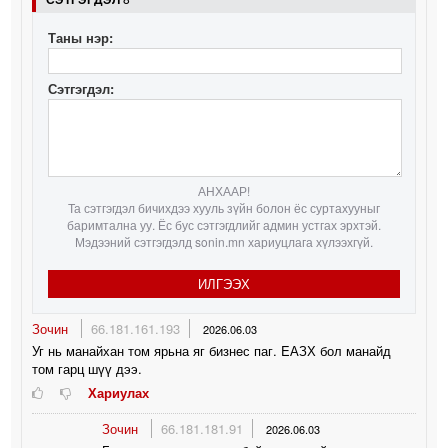
Таны нэр:
Сэтгэгдэл:
АНХААР!
Та сэтгэгдэл бичихдээ хууль зүйн болон ёс суртахууныг
баримтална уу. Ёс бус сэтгэгдлийг админ устгах эрхтэй.
Мэдээний сэтгэгдэлд sonin.mn хариуцлага хүлээхгүй.
ИЛГЭЭХ
Зочин
66.181.161.193
2026.06.03
Уг нь манайхан том ярьна яг бизнeс паг. EАЗХ бол манайд
том гарц шүү дээ.
Хариулах
Зочин
66.181.181.91
2026.06.03