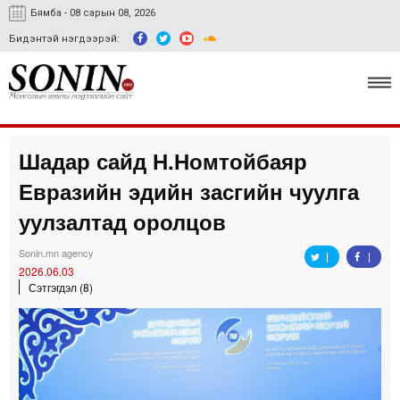
Бямба - 08 сарын 08, 2026
Бидэнтэй нэгдээрэй:
Шадар сайд Н.Номтойбаяр
Улс төр, эдийн засаг
Евразийн эдийн засгийн чуулга
Гэмт хэрэг
уулзалтад оролцов
Нийгэм, соёл
Sonin.mn agency
2026.06.03
Спорт
Сэтгэгдэл (8)
Easy news