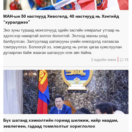
МАН-ын 50 настнууд Хөвсгөлд, 40 настнууд нь Хэнтийд
“хуралджээ”
Энэ зуны туршид монголчууд эдийн засгийн хямралыг утгаар нь
эдэлсээр намартай золгох бололтой. Эхлээд махны үнэд
балбуулсан. Залгуулаад шатахууны үнийн нэмэгдэлд халаасаа
тэмтрүүллээ. Болоогүй ээ, хомсдолд нь унтах цагаа хумслуулан
дугаарлан байж жаахан шатахуун олж авч байна.
2 өдрийн өмнө
15
Бүх шатанд хэмнэлтийн горимд шилжиж, найр наадам,
зөвлөгөөн, гадаад томилолтыг хориглолоо