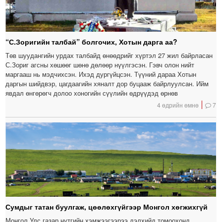
“С.Зоригийн талбай” болгочих, Хотын дарга аа?
Төв шуудангийн урдах талбайд өнөөдрийг хүртэл 27 жил байрласан
С.Зориг агсны хөшөөг шөнө дөлөөр нүүлгэсэн. Гэвч олон нийт
маргааш нь мэдчихсэн. Ихэд дургүйцсэн. Түүний дараа Хотын
даргын шийдвэр, цагдаагийн хяналт дор буцааж байрлуулсан. Ийм
явдал өнгөрөгч долоо хоногийн сүүлийн өдрүүдэд өрнөв
4 өдрийн өмнө
7
Сумдыг татан буулгаж, цөөлөхгүйгээр Монгол хөгжихгүй
Монгол Улс газар нутгийн хэмжээгээрээ дэлхийд томоохонд