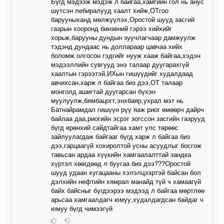
Бүгд мэдээж мэдэж л байгаа,хамгийн гол нь анус
шүтсэн лебиралууд хаалт хийж,ОТгоо
барууныханд мөлжүүлэх,Оростой шууд засгий
газрын хооронд бинзений гэрээ хийхийг
хорьж,барууны дундын зуучлагчаар дамжуулж
тэдэнд дундаас нь доллараар цавчаа хийх
боломж олгосон гэдгийг нууж хааж байгаа,хэдэн
мэдээллийн сувгууд энэ талаар дуугарахгүй
хаалтын гэрээтэй,ИХын гишүүдийг худалдаад
авчихсан,харж л байгаа биз дээ,ОТ талаар
монголд ашигтай дуугарсан бүхэн
муулуулж,бямбацогт,энхбаяр,ухрал мэт нь
Батнайрамдал гишүүн рүү яаж риог өмөөрч дайрч
байлаа даа,риогийн эсрэг зогссон засгийн газрууд
бүгд ерөнхий сайдтайгаа хамт улс төрөөс
зайлуулагдаж байгааг бүгд харж л байгаа биз
дээ,гарцаагүй хохиролтой усны асуудлыг босгож
тавьсан ардаа хүүкийн хамгаалалттай зандка
хүртэл хөөгдөөд л буугаа биз дээ???Оростой
шууд удаан хугацааны хэлэлцээртэй байсан бол
дэлхийн нефтийн хямрал манайд түй ч хамаагүй
байх байсныг бүгдээрээ мэдээд л байгаа мөртлөө
арьсаа хамгаалдагч юмуу,худалдагдсан байдаг ч
юмуу бүгд чимээгүй