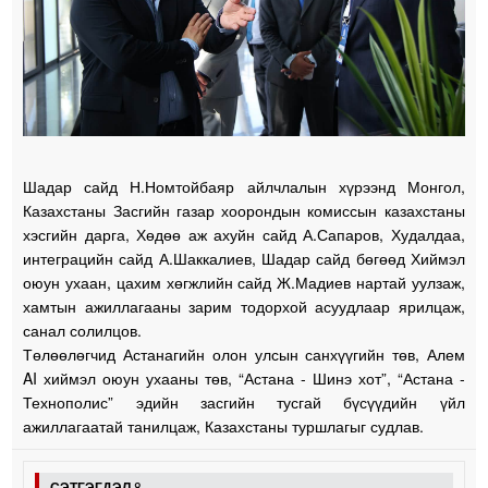
Шадар сайд Н.Номтойбаяр айлчлалын хүрээнд Монгол,
Казахстаны Засгийн газар хоорондын комиссын казахстаны
хэсгийн дарга, Хөдөө аж ахуйн сайд А.Сапаров, Худалдаа,
интеграцийн сайд А.Шаккалиев, Шадар сайд бөгөөд Хиймэл
оюун ухаан, цахим хөгжлийн сайд Ж.Мадиев нартай уулзаж,
хамтын ажиллагааны зарим тодорхой асуудлаар ярилцаж,
санал солилцов.
Төлөөлөгчид Астанагийн олон улсын санхүүгийн төв, Алем
AI хиймэл оюун ухааны төв, “Астана - Шинэ хот”, “Астана -
Технополис” эдийн засгийн тусгай бүсүүдийн үйл
ажиллагаатай танилцаж, Казахстаны туршлагыг судлав.
СЭТГЭГДЭЛ
8