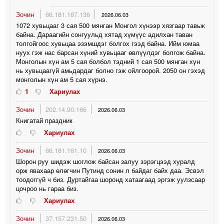
Зочин
66.181.187.136
2026.06.03
1072 хувьцааг 3 сая 500 мянган Монгол хүнээр хязгаар тавьж
байна. Дараагийн сонгуульд хятад хүмүүс адилхан таван
толгойгоос хувьцаа эзэмшдэг болгох гээд байна. Ийм юмаа
нуух гэж нас барсан хүний хувьцааг өвлүүлдэг болгож байна.
Монголын хүн ам 5 сая болбол тэдний 1 сая 500 мянган хүн
нь хувьцаагүй амьдардаг болно гэж ойлгоорой. 2050 он гэхэд
монголын хүн ам 5 сая хүрнэ.
1
Хариулах
Зочин
202.14.90.166
2026.06.03
Книгатай праздник
Хариулах
Зочин
66.181.161.10
2026.06.03
Шорон руу шидэж шоглож байсан залуу зэрэгцээд хуралд
орж явахаар өлөгчин Путинд сонин л байдаг байх даа. Эсвэл
тоодоггүй ч биз. Дуртайгаа шоронд хатаагаад эргэж уулзсаар
цочроо нь гараа биз.
Хариулах
Зочин
37.157.231.50
2026.06.03