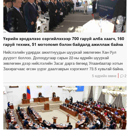
Үерийн эрсдэлээс сэргийлэхээр 700 гаруй алба хаагч, 160
гаруй техник, 51 мотопомп бэлэн байдалд ажиллаж байна
Нийслэлийн удирдах ажилтнуудын шуурхай зөвлөгөөн Хан-Уул
дүүрэгт боллоо. Долоодугаар сарын 22-ны өдрийн шуурхай
зөвлөгөөн дээр нийслэлийн Засаг дарга бөгөөд Улаанбаатар хотын
Захирагчаас өгсөн үүрэг даалгаврын хэрэгжилт 73.5 хувьтай байна.
5 өдрийн өмнө
2