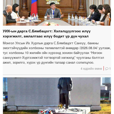
УИХ-ын дарга С.Бямбацогт: Хэлэлцүүлгээс илүү
хэрэгжилт, амлалтаас илүү бодит үр дүн чухал
Монгол Улсын Их Хурлын дарга С.Бямбацогт Санхүү, банкны
эмэгтэйчүүдийн холбооны төлөөлөлтэй өнөөдөр /2026.08.04/ уулзаж,
тус холбооны 10 жилийн ойн хүрээнд зохион байгуулах “Ногоон
санхүүжилт-Хүртээмжтэй тогтвортой хөгжилд” чуулганы бэлтгэл
ажил, зорилго, хүрэх үр дүнгийн талаар санал солилцлоо.
4 өдрийн өмнө
1