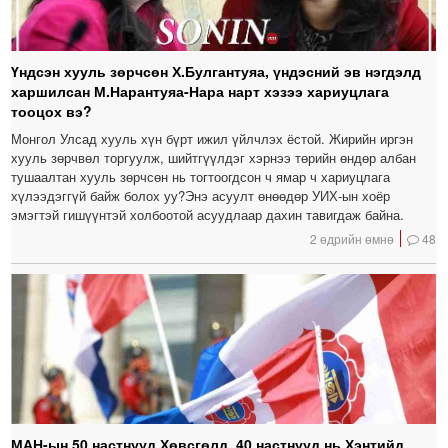
Үндсэн хууль зөрчсөн Х.Булгантуяа, үндэсний эв нэгдэлд
харшилсан М.Нарантуяа-Нара нарт хэзээ хариуцлага
тооцох вэ?
Монгол Улсад хууль хүн бүрт ижил үйлчлэх ёстой. Жирийн иргэн
хууль зөрчвөл торгуулж, шийтгүүлдэг хэрнээ төрийн өндөр албан
тушаалтан хууль зөрчсөн нь тогтоогдсон ч ямар ч хариуцлага
хүлээдэггүй байж болох уу?Энэ асуулт өнөөдөр УИХ-ын хоёр
эмэгтэй гишүүнтэй холбоотой асуудлаар дахин тавигдаж байна.
2 өдрийн өмнө
48
МАН-ын 50 настнууд Хөвсгөлд, 40 настнууд нь Хэнтийд