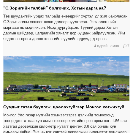
“С.Зоригийн талбай” болгочих, Хотын дарга аа?
Төв шуудангийн урдах талбайд өнөөдрийг хүртэл 27 жил байрласан
С.Зориг агсны хөшөөг шөнө дөлөөр нүүлгэсэн. Гэвч олон нийт
маргааш нь мэдчихсэн. Ихэд дургүйцсэн. Түүний дараа Хотын
даргын шийдвэр, цагдаагийн хяналт дор буцааж байрлуулсан. Ийм
явдал өнгөрөгч долоо хоногийн сүүлийн өдрүүдэд өрнөв
4 өдрийн өмнө
7
Сумдыг татан буулгаж, цөөлөхгүйгээр Монгол хөгжихгүй
Монгол Улс газар нутгийн хэмжээгээрээ дэлхийд томоохонд
тооцогддог атлаа хүн амын тоогоор хамгийн цөөн орны нэг. 1.56 сая
хавтгай дөрвөлжин километр нутагт дөнгөж 3.6 сая орчим хүн
амьдарч байна. Энэ нь нэг хавтгай дөрвөлжин километрт дунджаар