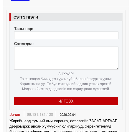
СЭТГЭГДЭЛ
4
Таны нэр:
Сэтгэгдэл:
АНХААР!
Та сэтгэгдэл бичихдээ хууль зүйн болон ёс суртахууныг
баримтална уу. Ёс бус сэтгэгдлийг админ устгах эрхтэй.
Мэдээний сэтгэгдэлд sonin.mn хариуцлага хүлээхгүй.
ИЛГЭЭХ
Зочин
66.181.181.128
2026.02.04
Жирийн ард түмний өмч хөрөнгө, баялагийг ЗАЛЬТ АРГААР
дээрэмдэж авсан хүмүүсийг олигархиуд, хөрөнгөтөнүүд,
баячууд, оффшортонгууд, ардчилсан үзэлтнүүд, улс төрчид,