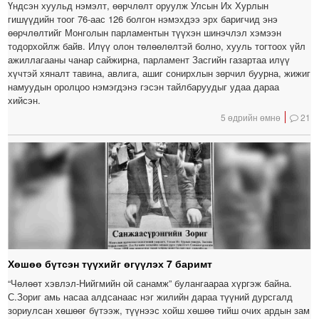
Үндсэн хуульд нэмэлт, өөрчлөлт оруулж Улсын Их Хурлын
гишүүдийн тоог 76-аас 126 болгон нэмэхдээ эрх баригчид энэ
өөрчлөлтийг Монголын парламентын түүхэн шинэчлэл хэмээн
тодорхойлж байв. Илүү олон төлөөлөлтэй болно, хууль тогтоох үйл
ажиллагааны чанар сайжирна, парламент Засгийн газартаа илүү
хүчтэй хяналт тавина, авлига, ашиг сонирхлын зөрчил буурна, жижиг
намуудын оролцоо нэмэгдэнэ гэсэн тайлбаруудыг удаа дараа
хийсэн.
5 өдрийн өмнө
21
Хөшөө бүтсэн түүхийг өгүүлэх 7 баримт
“Чөлөөт хэвлэл-Нийгмийн ой санамж” булангаараа хүргэж байна.
С.Зориг амь насаа алдсанаас нэг жилийн дараа түүний дурсгалд
зориулсан хөшөөг бүтээж, түүнээс хойш хөшөө тийш очих ардын зам