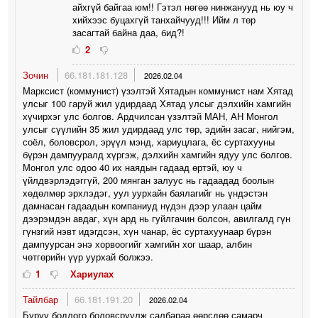
айхгүй байгаа юм!! Гэтэл нөгөө нинжанууд нь юу ч
хийхээс буцахгүй танхайчууд!!! Ийм л төр
засагтай байна даа, бид?!
2
Зочин
66.181.181.128
2026.02.04
Марксист (коммунист) үзэлтэй Хятадын коммунист нам Хятад
улсыг 100 гаруй жил удирдаад Хятад улсыг дэлхийн хамгийн
хүчирхэг улс болгов. Ардчилсан үзэлтэй МАН, АН Монгол
улсыг сүүлийн 35 жил удирдаад улс төр, эдийн засаг, нийгэм,
соёл, боловсрол, эрүүл мэнд, хариуцлага, ёс суртахууны
бүрэн дампууралд хүргэж, дэлхийн хамгийн ядуу улс болгов.
Монгол улс одоо 40 их наядын гадаад өртэй, юу ч
үйлдвэрлэдэггүй, 200 мянган залуус нь гадаадад боолын
хөдөлмөр эрхлэдэг, уул уурхайн баялагийг нь үндэстэн
дамнасан гадаадын компаниуд нүдэн дээр улаан цайм
дээрэмдэн авдаг, хүн ард нь гуйлгачин болсон, авилгалд гүн
гүнзгий нэвт идэгдсэн, хүн чанар, ёс суртахуунаар бүрэн
дампуурсан энэ хорвоогийг хамгийн хог шаар, албин
чөтгөрийн үүр уурхай болжээ.
1
Хариулах
Тайлбар
66.181.191.20
2026.02.04
Буруу бодлого боловсруулж салбараа өөрсдөө самарч