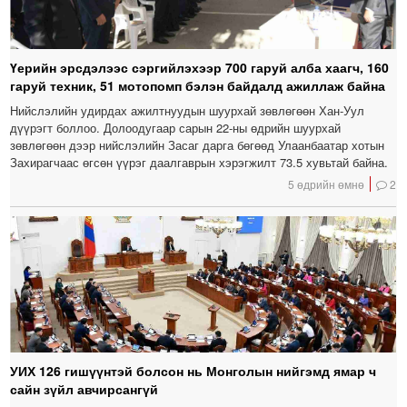
Үерийн эрсдэлээс сэргийлэхээр 700 гаруй алба хаагч, 160
гаруй техник, 51 мотопомп бэлэн байдалд ажиллаж байна
Нийслэлийн удирдах ажилтнуудын шуурхай зөвлөгөөн Хан-Уул
дүүрэгт боллоо. Долоодугаар сарын 22-ны өдрийн шуурхай
зөвлөгөөн дээр нийслэлийн Засаг дарга бөгөөд Улаанбаатар хотын
Захирагчаас өгсөн үүрэг даалгаврын хэрэгжилт 73.5 хувьтай байна.
5 өдрийн өмнө
2
УИХ 126 гишүүнтэй болсон нь Монголын нийгэмд ямар ч
сайн зүйл авчирсангүй