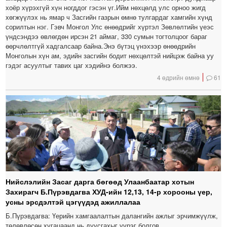
хоёр хүрэхгүй хүн ногддог гэсэн үг.Ийм нөхцөлд улс орноо жигд
хөгжүүлэх нь ямар ч Засгийн газрын өмнө тулгардаг хамгийн хүнд
сорилтын нэг. Гэвч Монгол Улс өнөөдрийг хүртэл Зөвлөлтийн үеэс
үндсэндээ өвлөгдөн ирсэн 21 аймаг, 330 сумын тогтолцоог бараг
өөрчлөлтгүй хадгалсаар байна.Энэ бүтэц үнэхээр өнөөдрийн
Монголын хүн ам, эдийн засгийн бодит нөхцөлтэй нийцэж байна уу
гэдэг асуултыг тавих цаг хэдийнэ болжээ.
4 өдрийн өмнө
61
Нийслэлийн Засаг дарга бөгөөд Улаанбаатар хотын
Захирагч Б.Пүрэвдагва ХУД-ийн 12,13, 14-р хорооны үер,
усны эрсдэлтэй цэгүүдэд ажиллалаа
Б.Пүрэвдагва: Үерийн хамгаалалтын далангийн ажлыг эрчимжүүлж,
төлөвлөсөн хугацаанд нь дуусгахыг үүрэг болгов