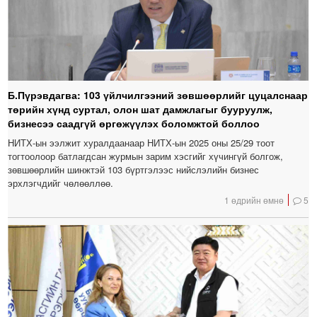
Б.Пүрэвдагва: 103 үйлчилгээний зөвшөөрлийг цуцалснаар
төрийн хүнд суртал, олон шат дамжлагыг бууруулж,
бизнесээ саадгүй өргөжүүлэх боломжтой боллоо
НИТХ-ын ээлжит хуралдаанаар НИТХ-ын 2025 оны 25/29 тоот
тогтоолоор батлагдсан журмын зарим хэсгийг хүчингүй болгож,
зөвшөөрлийн шинжтэй 103 бүртгэлээс нийслэлийн бизнес
эрхлэгчдийг чөлөөллөө.
1 өдрийн өмнө
5