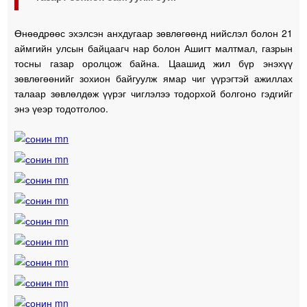
Өнөөдрөөс эхэлсэн анхдугаар зөвлөгөөнд нийслэл болон 21
аймгийн улсын байцаагч нар болон Ашигт малтмал, газрын
тосны газар оролцож байна. Цаашид жил бүр энэхүү
зөвлөгөөнийг зохион байгуулж ямар чиг үүрэгтэй ажиллах
талаар зөвлөлдөж үүрэг чиглэлээ тодорхой болгоно гэдгийг
энэ үеэр тодотголоо.