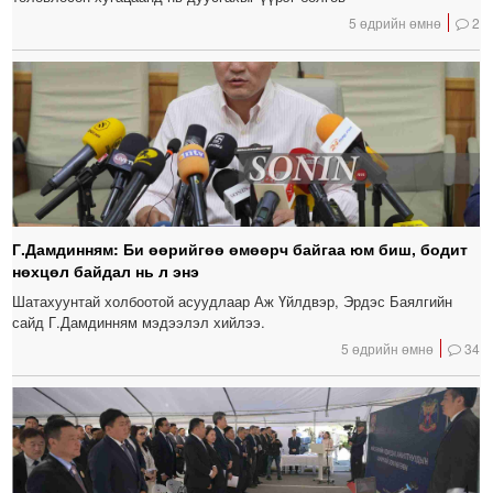
5 өдрийн өмнө
2
Г.Дамдинням: Би өөрийгөө өмөөрч байгаа юм биш, бодит
нөхцөл байдал нь л энэ
Шатахуунтай холбоотой асуудлаар Аж Үйлдвэр, Эрдэс Баялгийн
сайд Г.Дамдинням мэдээлэл хийлээ.
5 өдрийн өмнө
34