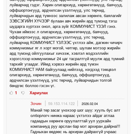
луйварчид гэдэг. Харин олигархиуд, хөрөнгөтөнүүд, баячууд,
оффшортонгууд, ардчилсан үзэлтнүүд, улс төрчид,
луйварчидын ард түмнээс залилаж авсан хөрөнгө, баялагийг
ЗЭВСЭГИЙН ХҮЧЭЭР булаан авч жирийн ард түмэнд тэгш
шударга хүртээх онол, арга зүйг КОММУНИСТ ҮЗЭЛ гэнэ.
Чухам иймээс л олигархиуд, хөрөнгөтөнүүд, баячууд,
оффшортонгууд, ардчилсан үзэлтнүүд, улс төрчид,
луйварчид КОММУНИСТ ҮЗЛЭЭС үхтлээ айж, дагжин чичирч
коммунизмыг яг л хорт могой, чөтгөр, шулам мэтээр жирийн
ард түмэнд ойлгуулахыг хичээж, хэвлэл мэдээллийн
хэрэгслээр коммунизмыг 24 цаг тасралтгүй муулж ард түмний
тархийг угаадаг. Иймд хэрвээ жирийн ард түмэн
КОММУНИСТ НАМ байгуулаад нийлээд, нэгдээд тэмцвэл
олигархиуд, хөрөнгөтөнүүд, баячууд, оффшортонгууд,
ардчилсан үзэлтнүүд, улс төрчид, луйварчидын толгой
бөндгөс боллоо гэсэн үг.
1
Хариулах
Зочин
59.153.114.122
2026.02.04
Манай төр засаг үнэхээр шог шүү: хууль бус алт
олборлогч нинжа нараас үхтэлээ айдаг атлаа
гадаадын хөрөнгө оруулалттай уул уурхайн
компаниуд руу арслан бар мэт архиран дайрна!!!
Гадныхан өөдөөс нь архиран дайрахгүй учраас