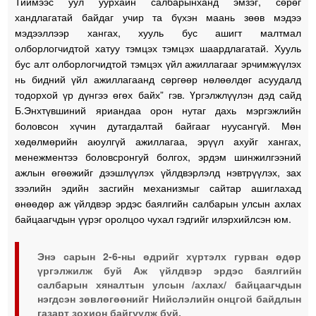
Тиймээс уул уурхайн салбарынханд эмзэг, сөрөг
хандлагатай байдаг учир та бүхэн маань зөөв мэдээ
мэдээллээр хангах, хууль бус ашигт малтмал
олборлогчидтой хатуу тэмцэх тэмцэх шаардлагатай. Хууль
бус алт олборлогчидтой тэмцэх үйл ажиллагааг эрчимжүүлэх
нь бидний үйл ажиллагаанд сөргөөр нөлөөлдөг асуудалд
тодорхой үр дүнгээ өгөх байх” гэв. Үргэлжлүүлэн дэд сайд
Б.Энхтүвшиний яриандаа орон нутаг дахь мэргэжлийн
боловсон хүчин дутагдалтай байгааг нуусангүй. Мөн
хөдөлмөрийн аюулгүй ажиллагаа, эрүүл ахуйг хангах,
менежментээ боловсронгуй болгох, эрдэм шинжилгээний
ажлын өгөөжийг дээшлүүлэх үйлдвэрлэлд нэвтрүүлэх, зах
зээлийн эдийн засгийн механизмыг сайтар ашиглахад
өнөөдөр аж үйлдвэр эрдэс баялгийн салбарын улсын ахлах
байцаагчдын үүрэг оролцоо чухал гэдгийг илэрхийлсэн юм.
Энэ сарын 2-6-ны өдрийг хүртэлх гурван өдөр
үргэлжилж буй Аж үйлдвэр эрдэс баялгийн
салбарын хяналтын улсын /ахлах/ байцаагчдын
нэгдсэн зөвлөгөөнийг Нийслэлийн онцгой байдлын
газарт зохион байгуулж буй.