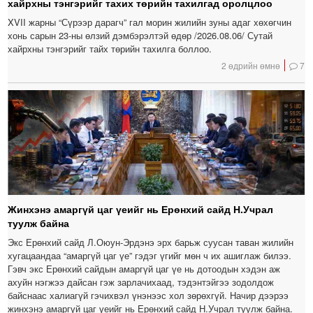
хайрхны тэнгэрийг тахих төрийн тахилгад оролцлоо
XVII жарны “Сүрээр дарагч” гал морин жилийн зуны адаг хөхөгчин
хонь сарын 23-ны өлзий дэмбэрэлтэй өдөр /2026.08.06/ Сутай
хайрхны тэнгэрийг тайх төрийн тахилга боллоо.
2 өдрийн өмнө
7
Жинхэнэ амаргүй цаг үеийг нь Ерөнхий сайд Н.Учрал
туулж байна
Экс Ерөнхий сайд Л.Оюун-Эрдэнэ эрх барьж суусан таван жилийн
хугацаандаа “амаргүй цаг үе” гэдэг үгийг мөн ч их ашиглаж билээ.
Гэвч экс Ерөнхий сайдын амаргүй цаг үе нь дотоодын хэдэн аж
ахуйн нэгжээ дайсан гэж зарлачихаад, тэдэнтэйгээ зодолдож
байснаас халиагүй гэчихвэл үнэнээс хол зөрөхгүй. Начир дээрээ
жинхэнэ амаргүй цаг үеийг нь Ерөнхий сайд Н.Учрал туулж байна.