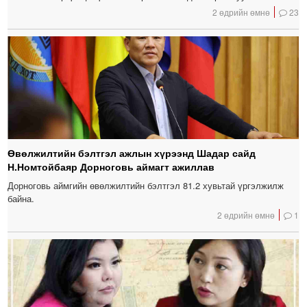
2 өдрийн өмнө
23
Өвөлжилтийн бэлтгэл ажлын хүрээнд Шадар сайд
Н.Номтойбаяр Дорноговь аймагт ажиллав
Дорноговь аймгийн өвөлжилтийн бэлтгэл 81.2 хувьтай үргэлжилж
байна.
2 өдрийн өмнө
1