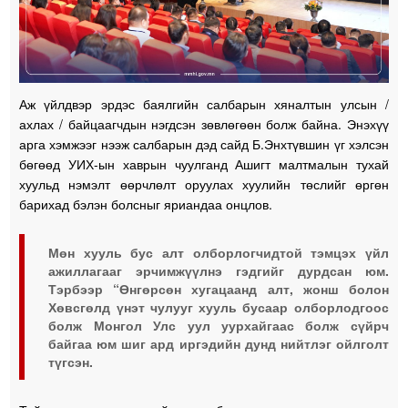
Аж үйлдвэр эрдэс баялгийн салбарын хяналтын улсын /
ахлах / байцаагчдын нэгдсэн зөвлөгөөн болж байна. Энэхүү
арга хэмжээг нээж салбарын дэд сайд Б.Энхтүвшин үг хэлсэн
бөгөөд УИХ-ын хаврын чуулганд Ашигт малтмалын тухай
хуульд нэмэлт өөрчлөлт оруулах хуулийн төслийг өргөн
барихад бэлэн болсныг яриандаа онцлов.
Мөн хууль бус алт олборлогчидтой тэмцэх үйл
ажиллагааг эрчимжүүлнэ гэдгийг дурдсан юм.
Тэрбээр “Өнгөрсөн хугацаанд алт, жонш болон
Хөвсгөлд үнэт чулууг хууль бусаар олборлодгоос
болж Монгол Улс уул уурхайгаас болж сүйрч
байгаа юм шиг ард иргэдийн дунд нийтлэг ойлголт
түгсэн.