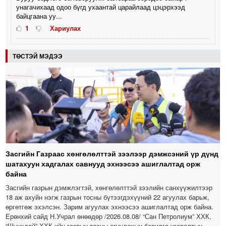
унагачихаад одоо бүгд ухаантай царайлаад цэцэрхээд
байцгаана уу...
1
Хариулах
ТӨСТЭЙ МЭДЭЭ
Засгийн Газраас хөнгөлөлттэй зээлээр дэмжсэний үр дүнд
шатахуун хадгалах савнууд эхнээсээ ашиглалтад орж
байна
Засгийн газрын дэмжлэгтэй, хөнгөлөлттэй зээлийн санхүүжилтээр
18 аж ахуйн нэгж газрын тосны бүтээгдэхүүний 22 агуулах барьж,
өргөтгөж эхэлсэн. Зарим агуулах эхнээсээ ашиглалтад орж байна.
Ерөнхий сайд Н.Учрал өнөөдөр /2026.08.08/ “Сан Петролиум” ХХК,
“Шунхлай” ХХК-ийн газрын тосны агуулахын барилга угсралтын