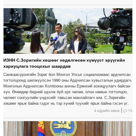
ИЗНН С.Зоригийн хөшөөг хөдөлгөсөн хүмүүст эрүүгийн
хариуцлага тооцохыг шаардав
Санжаасүрэнгийн Зориг бол Монгол Улсыг социализмаас ардчилсан
тогтолцоонд шилжүүлсэн 1990 оны Ардчилсан хувьсгалын удирдагч,
Монголын Ардчилсан Холбооны анхны Ерөнхий зохицуулагч байсан
хүн. Өнөөдөр бидний эдэлж буй эрх чөлөө, олон намын тогтолцоо,
чөлөөт сонгуулийн үндэсийг тавьсан манлайлагч юм. С.Зоригийн
хөшөөг ярьж байна гэдэг нь тэр хүний түүхийг ярьж байна гэсэн үг.
4 өдрийн өмнө
15