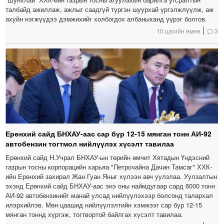
талбайд ажиллаж, ажлыг саадгүй түргэн шуурхай үргэлжлүүлж, аж
ахуйн нэгжүүдээ дэмжихийг холбогдох албаныханд үүрэг болгов.
10 цагийн өмнө
3
Ерөнхий сайд БНХАУ-аас сар бүр 12-15 мянган тонн АИ-92
автобензин тогтмол нийлүүлэх хүсэлт тавилаа
Ерөнхий сайд Н.Учрал БНХАУ-ын төрийн өмчит Хятадын Үндэсний
газрын тосны корпорацийн харьяа "Петрочайна Дачин Тамсаг" ХХК-
ийн Ерөнхий захирал Жан Гуан Яныг хүлээн авч уулзлаа. Уулзалтын
эхэнд Ерөнхий сайд БНХАУ-аас энэ оны наймдугаар сард 6000 тонн
АИ-92 автобензинийг манай улсад нийлүүлэхээр болсонд талархал
илэрхийлэв. Мөн цаашид нийлүүлэлтийн хэмжээг сар бүр 12-15
мянган тоннд хүргэж, тогтвортой байлгах хүсэлт тавилаа.