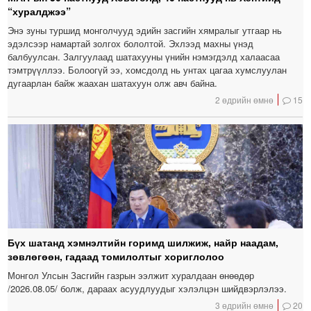
“хуралджээ”
Энэ зуны туршид монголчууд эдийн засгийн хямралыг утгаар нь
эдэлсээр намартай золгох бололтой. Эхлээд махны үнэд
балбуулсан. Залгуулаад шатахууны үнийн нэмэгдэлд халаасаа
тэмтрүүллээ. Болоогүй ээ, хомсдолд нь унтах цагаа хумслуулан
дугаарлан байж жаахан шатахуун олж авч байна.
2 өдрийн өмнө
15
Бүх шатанд хэмнэлтийн горимд шилжиж, найр наадам,
зөвлөгөөн, гадаад томилолтыг хориглолоо
Монгол Улсын Засгийн газрын ээлжит хуралдаан өнөөдөр
/2026.08.05/ болж, дараах асуудлуудыг хэлэлцэн шийдвэрлэлээ.
3 өдрийн өмнө
20