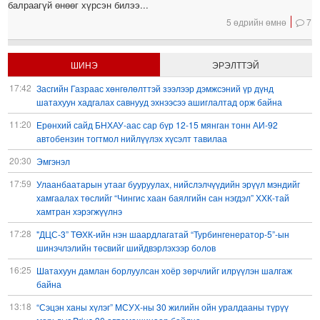
балраагүй өнөөг хүрсэн билээ...
5 өдрийн өмнө
7
ШИНЭ
ЭРЭЛТТЭЙ
17:42
Засгийн Газраас хөнгөлөлттэй зээлээр дэмжсэний үр дүнд
шатахуун хадгалах савнууд эхнээсээ ашиглалтад орж байна
11:20
Ерөнхий сайд БНХАУ-аас сар бүр 12-15 мянган тонн АИ-92
автобензин тогтмол нийлүүлэх хүсэлт тавилаа
20:30
Эмгэнэл
17:59
Улаанбаатарын утааг бууруулах, нийслэлчүүдийн эрүүл мэндийг
хамгаалах төслийг “Чингис хаан баялгийн сан нэгдэл” ХХК-тай
хамтран хэрэгжүүлнэ
17:28
"ДЦС-3” ТӨХК-ийн нэн шаардлагатай “Турбингенератор-5”-ын
шинэчлэлийн төсвийг шийдвэрлэхээр болов
16:25
Шатахуун дамлан борлуулсан хоёр зөрчлийг илрүүлэн шалгаж
байна
13:18
“Сэцэн ханы хүлэг” МСУХ-ны 30 жилийн ойн уралдааны түрүү