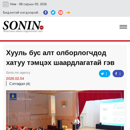
Ням - 08 сарын 09, 2026
Бидэнтэй нэгдээрэй:
Хууль бус алт олборлогчдод
Улс төр, эдийн засаг
хатуу тэмцэх шаардлагатай гэв
Гэмт хэрэг
Sonin.mn agency
Нийгэм, соёл
2026.02.04
Сэтгэгдэл (4)
Спорт
Easy news