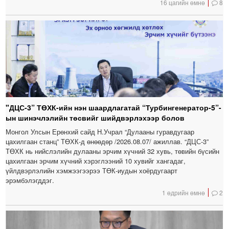
16 цагийн өмнө
8
"ДЦС-3” ТӨХК-ийн нэн шаардлагатай “Турбингенератор-5”-
ын шинэчлэлийн төсвийг шийдвэрлэхээр болов
Монгол Улсын Ерөнхий сайд Н.Учрал “Дулааны гуравдугаар
цахилгаан станц” ТӨХК-д өнөөдөр /2026.08.07/ ажиллав. “ДЦС-3”
ТӨХК нь нийслэлийн дулааны эрчим хүчний 32 хувь, төвийн бүсийн
цахилгаан эрчим хүчний хэрэглээний 10 хувийг хангадаг,
үйлдвэрлэлийн хэмжээгээрээ ТӨК-иудын хоёрдугаарт
эрэмбэлэгддэг.
1 өдрийн өмнө
2