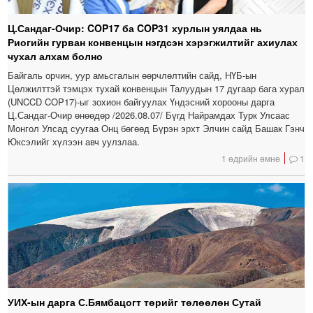
Ц.Сандаг-Очир: COP17 ба COP31 хурлын уялдаа нь
Риогийн гурван конвенцын нэгдсэн хэрэгжилтийг ахиулах
чухал алхам болно
Байгаль орчин, уур амьсгалын өөрчлөлтийн сайд, НҮБ-ын
Цөлжилттэй тэмцэх тухай конвенцын Талуудын 17 дугаар бага хурал
(UNCCD COP17)-ыг зохион байгуулах Үндэсний хорооны дарга
Ц.Сандаг-Очир өнөөдөр /2026.08.07/ Бүгд Найрамдах Турк Улсаас
Монгол Улсад суугаа Онц бөгөөд Бүрэн эрхт Элчин сайд Башак Гэнч
Юксэлийг хүлээн авч уулзлаа.
1 өдрийн өмнө
1
УИХ-ын дарга С.Бямбацогт төрийг төлөөлөн Сутай