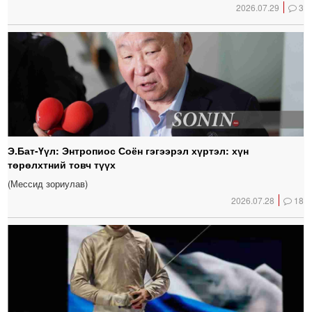
2026.07.29
3
Э.Бат-Үүл: Энтропиос Соён гэгээрэл хүртэл: хүн
төрөлхтний товч түүх
(Мессид зориулав)
2026.07.28
18