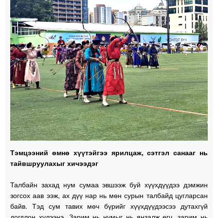
Тэмцээний өмнө хүүтэйгээ ярилцаж, сэтгэл санааг нь
тайвшруулахыг хичээдэг
Талбайн захад нум сумаа эвшээж буй хүүхдүүдээ дэмжин
зогсох аав ээж, ах дүү нар нь мөн сурын талбайд цугларсан
байв. Тэд сум тавих мөч бүрийг хүүхдүүдээсээ дутахгүй
догдлон хүлээнэ. Зарим нь нумыг нь янзалж өгч, зарим нь