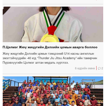
П.Цэлмэг Жюү жицүгийн Дэлхийн цомын аварга боллоо
Жюү жицүгийн Дэлхийн цомын тэмцээний U14 насны ангиллын
эмэгтэйчүүдийн -40 кгд “Thunder Jiu Jitsu Academy”-ийн тамирчин
Пүрэвхүүгийн Цэлмэг алтан медаль хүртлээ.
6 өдрийн өмнө
2