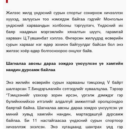
Жилээс жилд үндэсний сурын спортыг сонирхож хичээллэх
хүүхэд, залуусын тоо нэмэгдэж байгаа гэдгийг Монголын
үндэсний харваачдын холбооны тэргүүлэгч, Үндэсний их
баяр наадмын мэргэжлийн хяналтын шүүгч, гарамгай
харваач Ц.Түвшинбат хэллээ. Өнгөрсөн жилүүдэд өсвөрийн
сурын харвааг нэг өдөр зохион байгуулдаг байсан бол энэ
жилээс хоёр өдөр болгосноороо онцлог байв.
Шагналаа авсны дараа ээждээ үнсүүлсэн үе хамгийн
нандин дурсамж байлаа
Энэ жилийн өсвөрийн сурын харвааны тэмцээнд V байрт
шалгарсан Т.Биндэръяагийн сэтгэгдлийг хуваалцлаа. Тэрээр
“Тэмцээнийг үзэхээр зорин ирсэн, үргэлж дэмждэг гэр
бүлийнхнийхээ итгэлийг алдалгүй амжилттай оролцсондоо
баяртай байна. Шагналаа авсны дараа ээждээ үнсүүлсэн үе
миний хувьд хамгийн нандин, мартагдашгүй дурсамж
байлаа. Би 11 настайгаасаа үндэсний сурын спортоор
хичээллэж эхэлсэн. Энэ хугацаанд шантрах үед гэр