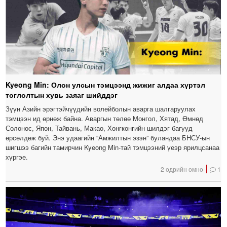
Kyeong Min: Олон улсын тэмцээнд жижиг алдаа хүртэл
тоглолтын хувь заяаг шийддэг
Зүүн Азийн эрэгтэйчүүдийн волейболын аварга шалгаруулах
тэмцээн ид өрнөж байна. Аваргын төлөө Монгол, Хятад, Өмнөд
Солонос, Япон, Тайвань, Макао, Хонгконгийн шилдэг багууд
өрсөлдөж буй. Энэ удаагийн “Амжилтын эзэн” буландаа БНСУ-ын
шигшээ багийн тамирчин Kyeong Min-тай тэмцээний үеэр ярилцсанаа
хүргэе.
2 өдрийн өмнө
1