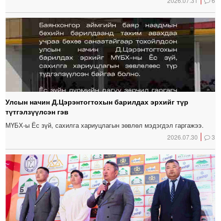
2026.07.31
6
Улсын начин Д.Цэрэнтогтохын барилдах эрхийг түр
түтгэлзүүлсэн гэв
МҮБХ-ы Ёс зүй, сахилга хариуцлагын зөвлөл мэдэгдэл гаргажээ.
2026.07.30
3