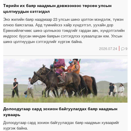
Төрийн их баяр наадмын дэвжээнээс төрсөн улсын
цолтнуудын сэтгэгдэл
Энэ жилийн баяр наадмаар 23 улсын шинэ цолтон мэндэлж, түмэн
олноо баясгалаа. Ард түмнийхээ хайр хүндэтгэл, уухайн дор
Ерөнхийлөгчөөс шинэ цолныхоо тэмдгийг гардан авч, хүндэтгэлийн
индрээс буусан мөчдөө баярын сэтгэгдлээ хуваалцсан юм. Улсын
шинэ цолтнуудын сэтгэгдлийг хүргэж байна.
2026.07.24
9
Долоодугаар сард зохион байгуулагдах баяр наадмын
хуваарь
Долоодугаар сард зохион байгуулагдах баяр наадмын хуваарийг
хүргэж байна.