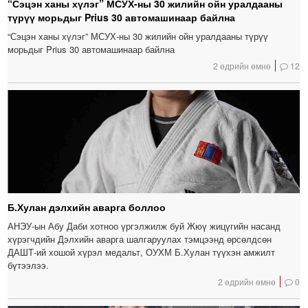
“Сэцэн ханы хүлэг” МСУХ-ны 30 жилийн ойн уралдааны
түрүү морьдыг Prius 30 автомашинаар байлна
“Сэцэн ханы хүлэг” МСУХ-ны 30 жилийн ойн уралдааны түрүү
морьдыг Prius 30 автомашинаар байлна
2 өдрийн өмнө
12
Б.Хулан дэлхийн аварга боллоо
АНЭУ-ын Абу Даби хотноо үргэлжилж буй Жюү жицүгийн насанд
хүрэгчдийн Дэлхийн аварга шалгаруулах тэмцээнд өрсөлдсөн
ДАШТ-ий хошой хүрэл медальт, ОУХМ Б.Хулан түүхэн амжилт
бүтээлээ.
2 өдрийн өмнө
0