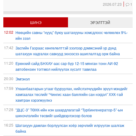
2026.07.23
1
ШИНЭ
ЭРЭЛТТЭЙ
12:02
Нөөцийн савны “нууц” буюу шатахууны хомсдлоос чөлөөлөх 9%-
ийн зээл
17:42
Засгийн Газраас хөнгөлөлттэй зээлээр дэмжсэний үр дүнд
шатахуун хадгалах савнууд эхнээсээ ашиглалтад орж байна
11:20
Ерөнхий сайд БНХАУ-аас сар бүр 12-15 мянган тонн АИ-92
автобензин тогтмол нийлүүлэх хүсэлт тавилаа
20:30
Эмгэнэл
17:59
Улаанбаатарын утааг бууруулах, нийслэлчүүдийн эрүүл мэндийг
хамгаалах төслийг “Чингис хаан баялгийн сан нэгдэл” ХХК-тай
хамтран хэрэгжүүлнэ
17:28
"ДЦС-3” ТӨХК-ийн нэн шаардлагатай “Турбингенератор-5”-ын
шинэчлэлийн төсвийг шийдвэрлэхээр болов
16:25
Шатахуун дамлан борлуулсан хоёр зөрчлийг илрүүлэн шалгаж
байна