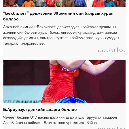
“Бөхбилэгт” дэвжээний 30 жилийн ойн баярын хурал
боллоо
Архангай аймгийн “Бөхбилэгт” дэвжээ үүсэн байгуулагдсаны 30
жилийн ойн баярын хурал болж, өнгөрсөн хугацаанд аймгийнхаа
бөхчүүдийг дэмжин, хамтран зүтгэсэн байгууллага, хувь хүмүүст
талархал илэрхийллээ.
2026.07.31
6
Б.Ариунзул дэлхийн аварга боллоо
Чөлөөт бөхийн U17 насны дэлхийн аварга шалгаруулах тэмцээн
Азербайжины нийслэл Баку хотноо үргэлжилж байна.