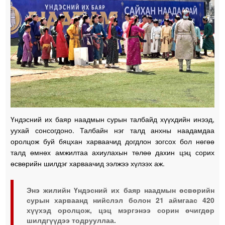
Үндэсний их баяр наадмын сурын талбайд хүүхдийн инээд,
уухай сонсогдоно. Талбайн нэг талд анхны наадамдаа
оролцож буй бяцхан харваачид догдлон зогсох бол нөгөө
талд өмнөх амжилтаа ахиулахын төлөө дахин цэц сорих
өсвөрийн шилдэг харваачид ээлжээ хүлээх аж.
Энэ жилийн Үндэсний их баяр наадмын өсвөрийн
сурын харваанд нийслэл болон 21 аймгаас 420
хүүхэд оролцож, цэц мэргэнээ сорин өчигдөр
шилдгүүдээ тодрууллаа.