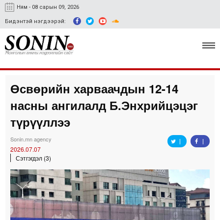
Ням - 08 сарын 09, 2026
Бидэнтэй нэгдээрэй:
Өсвөрийн харваачдын 12-14
Улс төр, эдийн засаг
насны ангилалд Б.Энхрийцэцэг
Гэмт хэрэг
түрүүллээ
Нийгэм, соёл
Sonin.mn agency
2026.07.07
Спорт
Сэтгэгдэл (3)
Easy news