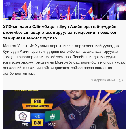
УИХ-ын дарга С.Бямбацогт Зүүн Азийн эрэгтэйчүүдийн
волейболын аварга шалгаруулах тэмцээнийг нээж, баг
тамирчдад амжилт хүслээ
Монгол Улсын Их Хурлын даргын ивээл дор зохион байгуулагдаж
буй Зүүн Азийн эрэгтэйчүүдийн волейболын аварга шалгаруулах
тэмцээн өнөөдөр /2026.08.05/ эхэллээ. Тивийн шилдэг багуудыг
нэгтгэсэн энэхүү тэмцээн нь Монгол Улсад волейболын спорт үүсэж
хөгжсөний 100 жилийн ойтой давхцаж байгаагаараа онцлог ач
холбогдолтой юм.
3 өдрийн өмнө
0