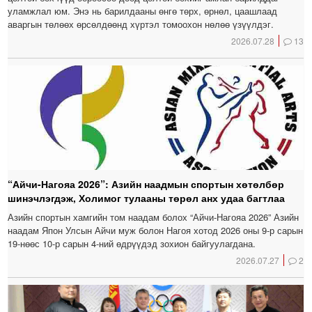
уламжлал юм. Энэ нь барилдааны өнгө төрх, өрнөл, цаашлаад
аваргын төлөөх өрсөлдөөнд хүртэл томоохон нөлөө үзүүлдэг.
2026.07.28
13
“Айчи-Нагояа 2026”: Азийн наадмын спортын хөтөлбөр
шинэчлэгдэж, Холимог тулааны төрөл анх удаа багтлаа
Азийн спортын хамгийн том наадам болох “Айчи-Нагояа 2026” Азийн
наадам Япон Улсын Айчи муж болон Нагоя хотод 2026 оны 9-р сарын
19-нөөс 10-р сарын 4-ний өдрүүдэд зохион байгуулагдана.
2026.07.27
2