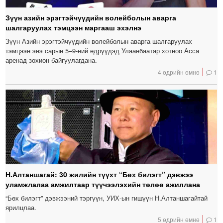
Зүүн азийн эрэгтэйчүүдийн волейболын аварга
шалгаруулах тэмцээн маргааш эхэлнэ
Зүүн Азийн эрэгтэйчүүдийн волейболын аварга шалгаруулах
тэмцээн энэ сарын 5–9-ний өдрүүдэд Улаанбаатар хотноо Асса
аренад зохион байгуулагдана.
4 өдрийн өмнө
1
Н.Алтаншагай: 30 жилийн түүхт “Бөх билэгт” дэвжээ
уламжлалаа амжилтаар түүчээлэхийн төлөө ажиллана
“Бөх билэгт” дэвжээний тэргүүн, УИХ-ын гишүүн Н.Алтаншагайтай
ярилцлаа.
5 өдрийн өмнө
1