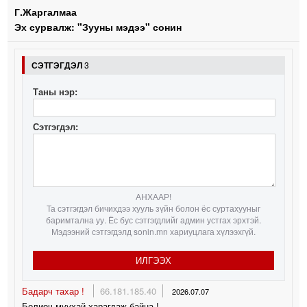
Г.Жаргалмаа
Эх сурвалж: "Зууны мэдээ" сонин
СЭТГЭГДЭЛ
3
Таны нэр:
Сэтгэгдэл:
АНХААР!
Та сэтгэгдэл бичихдээ хууль зүйн болон ёс суртахууныг
баримтална уу. Ёс бус сэтгэгдлийг админ устгах эрхтэй.
Мэдээний сэтгэгдэлд sonin.mn хариуцлага хүлээхгүй.
ИЛГЭЭХ
Бадарч тахар !
66.181.185.40
2026.07.07
Болиоч муухай харагдаж байна !