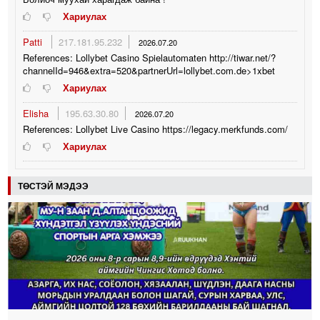
Хариулах
Patti
217.181.95.232
2026.07.20
References: Lollybet Casino Spielautomaten http://tiwar.net/?
channelId=946&extra=520&partnerUrl=lollybet.com.de>1xbet
Хариулах
Elisha
195.63.30.80
2026.07.20
References: Lollybet Live Casino https://legacy.merkfunds.com/
Хариулах
ТӨСТЭЙ МЭДЭЭ