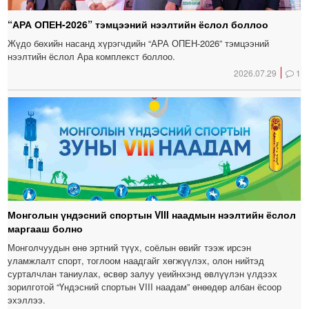
“АРА ОПЕН-2026” тэмцээний нээлтийн ёслол боллоо
Жүдо бөхийн насанд хүрэгчдийн “АРА ОПЕН-2026” тэмцээний
нээлтийн ёслол Ара комплекст боллоо.
2026.07.29
1
Монголын үндэсний спортын VIII наадмын нээлтийн ёслол
маргааш болно
Монголчуудын өнө эртний түүх, соёлын өвийг тээж ирсэн
уламжлалт спорт, тоглоом наадгайг хөгжүүлэх, олон нийтэд
сурталчлан таниулах, өсвөр залуу үеийнхэнд өвлүүлэн үлдээх
зорилготой “Үндэсний спортын VIII наадам” өнөөдөр албан ёсоор
эхэллээ.