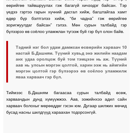
өөрийгөө тайвшруулах гэж багагүй хичээдэг байсан. Тэр
үедээ гэртээ гарын хүчний дасгал хийж, багштайгаа хамт
өдөр бүр бэлтгэлээ хийж, “би чадна” гэж өөрийгөө
зоригжуулдаг байсан” гэлээ. Мөн сурын талбайд гэр
бүлээрээ өв соёлоо уламжлан түгээж буй гэр бүл олон байв.
Тэдний нэг бол удам дамжсан өсвөрийн харваач 10
настай Б.Дашням. Түүний хувьд энэ жилийн наадам
анх удаа оролцож буй том тэмцээн нь аж. Түүний
аав нь улсын мэргэн цолтой, харин ээж нь аймгийн
мэргэн цолтой гэр бүлээрээ өв соёлоо уламжилж
яваа харваач гэр бүл.
Тиймээс Б.Дашням багаасаа сурын талбайд өсөж,
харваачдын дунд хүмүүжжээ. Аав, ээжийнхээ адил сайн
харваач болохыг мөрөөддөг гэсэн юм. Дугаар шилжих мөчид
бусад насны шилдгүүд хараахан тодорсонгүй.