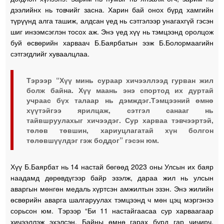
дээлийнх нь товчийг засна. Харин бай онох бүрд хамгийн
түрүүнд алга ташиж, алдсан үед нь сэтгэлээр унагахгүй гэсэн
шиг инээмсэглэн тосох аж. Энэ үед хүү нь тэмцээнд оролцож
буй өсвөрийн харваач Б.Баярбатын ээж Б.Болормаагийн
сэтгэгдлийг хуваалцлаа.
Тэрээр “Хүү минь сураар хичээллээд гурван жил
болж байна. Хүү маань энэ спортод их дуртай
учраас бүх талаар нь дэмждэг.Тэмцээний өмнө
хүүтэйгээ ярилцаж, сэтгэл санааг нь
тайвшруулахыг хичээдэг. Сур харваа тэвчээртэй,
төлөв төвшин, хариуцлагатай хүн болгон
төлөвшүүлдэг гэж боддог” гэсэн юм.
Хүү Б.Баярбат нь 14 настай бөгөөд 2023 оны Улсын их баяр
наадамд дөрөвдүгээр байр эзэлж, дараа жил нь улсын
аваргын мөнгөн медаль хүртсэн амжилтын эзэн. Энэ жилийн
өсвөрийн аварга шалгаруулах тэмцээнд ч мөн цэц мэргэнээ
сорьсон юм. Тэрээр “Би 11 настайгаасаа сур харваагаар
хичээллэж эхэлсэн. Байны өмнө гарах бүрд гар чичирч,