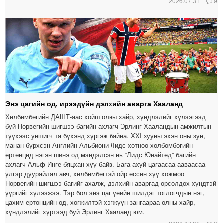
2026.07.31
9
Энэ цагийн од, ирээдүйн дэлхийн аварга Хааланд
Хөлбөмбөгийн ДАШТ-аас хойш олны хайр, хүндлэлийг хүлээгээд
буй Норвегийн шигшээ багийн ахлагч Эрлинг Хааландын амжилтын
түүхээс уншигч та бүхэнд хүргэж байна. XXI зууны эхэн оны зун,
манан бүрхсэн Английн Альбиони Лидс хотноо хөлбөмбөгийн
ертөнцөд нэгэн шинэ од мэндэлсэн нь “Лидс Юнайтед” багийн
ахлагч Альф-Инге бяцхан хүү байв. Бага ахуй цагаасаа ааваасаа
үлгэр дуурайлал авч, хөлбөмбөгтэй ойр өссөн хүү хожмоо
Норвегийн шигшээ багийг ахалж, дэлхийн аваргад өрсөлдөх хүндтэй
үүргийг хүлээжээ. Тэр бол энэ цаг үеийн шилдэг тоглогчдын нэг,
цахим ертөнцийн од, хөгжилтэй хэгжүүн зангаараа олны хайр,
хүндлэлийг хүртээд буй Эрлинг Хааланд юм.