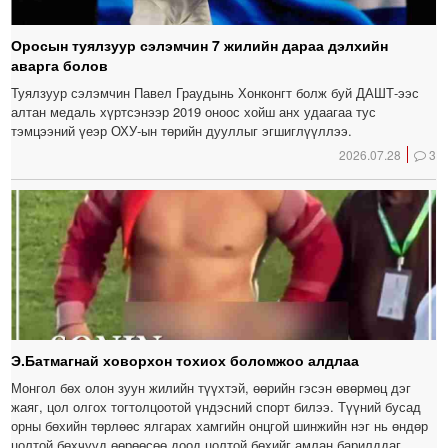
Оросын туялзуур сэлэмчин 7 жилийн дараа дэлхийн
аварга болов
Туялзуур сэлэмчин Павел Граудынь Хонконгт болж буй ДАШТ-ээс
алтан медаль хүртсэнээр 2019 оноос хойш анх удаагаа тус
тэмцээний үеэр ОХУ-ын төрийн дууллыг эгшиглүүллээ.
2026.07.28
3
Э.Батмагнай ховорхон тохиох боломжоо алдлаа
Монгол бөх олон зуун жилийн түүхтэй, өөрийн гэсэн өвөрмөц дэг
жаяг, цол олгох тогтолцоотой үндэсний спорт билээ. Түүний бусад
орны бөхийн төрлөөс ялгарах хамгийн онцгой шинжийн нэг нь өндөр
цолтой бөхчүүд өөрөөсөө доод цолтой бөхийг амлан барилддаг