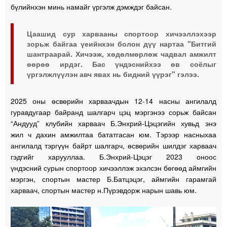
бүлийнхэн минь намайг үргэлж дэмждэг байсан.
Цаашид сур харвааны спортоор хичээллэхээр
зорьж байгаа үеийнхэн болон дүү нартаа "Битгий
шантраарай. Хичээж, хөдөлмөрлөж чадвал амжилт
өөрөө ирдэг. Бас үндэснийхээ өв соёлыг
үргэлжлүүлэн авч явах нь бидний үүрэг" гэлээ.
2025 оны өсвөрийн харваачдын 12-14 насны ангилалд
гуравдугаар байранд шалгарч цэц мэргэнээ сорьж байсан
“Андууд” клубийн харваач Б.Энхрий-Цэцэгийн хувьд энэ
жил ч дахин амжилтаа бататгасан юм. Тэрээр насныхаа
ангилалд тэргүүн байрт шалгарч, өсвөрийн шилдэг харваач
гэдгийг харууллаа. Б.Энхрий-Цэцэг 2023 оноос
үндэсний сурын спортоор хичээллэж эхэлсэн бөгөөд аймгийн
мэргэн, спортын мастер Б.Батцэцэг, аймгийн гарамгай
харваач, спортын мастер н.Пүрэвдорж нарын шавь юм.