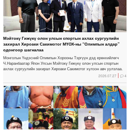
Мэйтокү Гижүкү олон улсын спортын ахлах сургуулийн
захирал Хироаки Сакимотог МҮОХ-ны “Олимпын алдар”
одонгоор шагналаа
Монголын Үндэсний Олимпын Хорооны Тэргүүн дэд ерөнхийлөгч
Ч.Наранбаатар Япон Улсын Мэйтокү Гижүкү олон улсын спортын
ахлах сургуулийн захирал Хироаки Сакимотог хүлээн авч уулзлаа.
2026.07.27
4