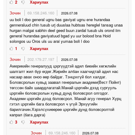
2
Хариулах
Зочин
69.158.246.160
2026.07.08
uu boli l doo general ugnu bas gaviyat ugnu ene hurandaa
genneraluud chin tusub urj duuslaa hubtsas hereglel tansag unaa
hurgan malgai sabhin deel geed buun zardal tusub uls orond iim
general hurandaa gaviyatuud bgad yu uur bolood bna Hoid
solongos uu Oros uls uu arai yumaa boli l doo
1
Хариулах
Зочин
202.179.27.197
2026.07.08
Америкийн генералууд цэргүүдтэй адил биеийн хөгжлийн
шалгалт жил бүр өгдөг.Жирийн албан хаагчидтай адил нас
насаар авах оноо өөр байдаг. Тэнцэхгүй бол халдаг.
Боловсролын хувьд заавал генералын академи(Вест Пойнт)
төгссөн байх шаардлагатай.Манай цэргийн дээд сургууль
цэргийн боловсролын хувьд дунд боловсрол олгодог.
Академи цэргийн дээд боловсрол. Манай агуу генерал Хурц
гэтэл цэргийн бага боловсрол ч үгүй Эрхүүгийн
барилгачин.Хзрэлсүхиөөрөө цэргийн дунд боловсролтой
капрал (бага дарга)
3
Хариулах
Зочин
69.158.246.160
2026.07.08