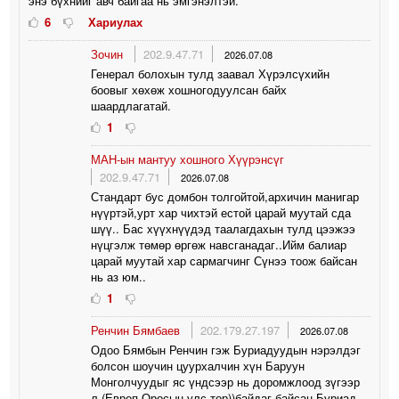
энэ бүхнийг авч байгаа нь эмгэнэлтэй.
6
Хариулах
Зочин
202.9.47.71
2026.07.08
Генерал болохын тулд заавал Хүрэлсүхийн
боовыг хөхөж хошногодуулсан байх
шаардлагатай.
1
МАН-ын мантуу хошного Хүүрэнсүг
202.9.47.71
2026.07.08
Стандарт бус домбон толгойтой,архичин манигар
нүүртэй,урт хар чихтэй естой царай муутай сда
шүү.. Бас хүүхнүүдэд таалагдахын тулд цээжээ
нүцгэлж төмөр өргөж навсганадаг..Ийм балиар
царай муутай хар сармагчинг Сүнээ тоож байсан
нь аз юм..
1
Ренчин Бямбаев
202.179.27.197
2026.07.08
Одоо Бямбын Ренчин гэж Буриадуудын нэрэлдэг
болсон шоучин цуурхалчин хүн Баруун
Монголчуудыг яс үндсээр нь доромжлоод зүгээр
л (Европ Оросын улс төр))байдаг байсан.Буриад