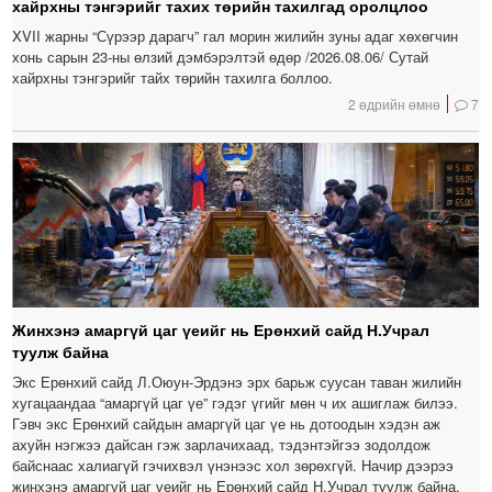
хайрхны тэнгэрийг тахих төрийн тахилгад оролцлоо
XVII жарны “Сүрээр дарагч” гал морин жилийн зуны адаг хөхөгчин
хонь сарын 23-ны өлзий дэмбэрэлтэй өдөр /2026.08.06/ Сутай
хайрхны тэнгэрийг тайх төрийн тахилга боллоо.
2 өдрийн өмнө
7
Жинхэнэ амаргүй цаг үеийг нь Ерөнхий сайд Н.Учрал
туулж байна
Экс Ерөнхий сайд Л.Оюун-Эрдэнэ эрх барьж суусан таван жилийн
хугацаандаа “амаргүй цаг үе” гэдэг үгийг мөн ч их ашиглаж билээ.
Гэвч экс Ерөнхий сайдын амаргүй цаг үе нь дотоодын хэдэн аж
ахуйн нэгжээ дайсан гэж зарлачихаад, тэдэнтэйгээ зодолдож
байснаас халиагүй гэчихвэл үнэнээс хол зөрөхгүй. Начир дээрээ
жинхэнэ амаргүй цаг үеийг нь Ерөнхий сайд Н.Учрал туулж байна.