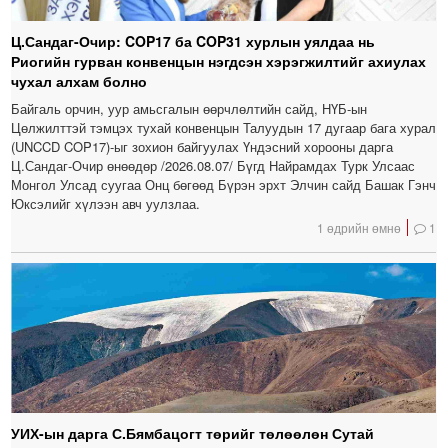
Ц.Сандаг-Очир: COP17 ба COP31 хурлын уялдаа нь
Риогийн гурван конвенцын нэгдсэн хэрэгжилтийг ахиулах
чухал алхам болно
Байгаль орчин, уур амьсгалын өөрчлөлтийн сайд, НҮБ-ын
Цөлжилттэй тэмцэх тухай конвенцын Талуудын 17 дугаар бага хурал
(UNCCD COP17)-ыг зохион байгуулах Үндэсний хорооны дарга
Ц.Сандаг-Очир өнөөдөр /2026.08.07/ Бүгд Найрамдах Турк Улсаас
Монгол Улсад суугаа Онц бөгөөд Бүрэн эрхт Элчин сайд Башак Гэнч
Юксэлийг хүлээн авч уулзлаа.
1 өдрийн өмнө
1
УИХ-ын дарга С.Бямбацогт төрийг төлөөлөн Сутай