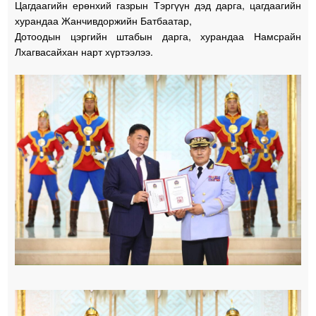
Цагдаагийн ерөнхий газрын Тэргүүн дэд дарга, цагдаагийн
хурандаа Жанчивдоржийн Батбаатар,
Дотоодын цэргийн штабын дарга, хурандаа Намсрайн
Лхагвасайхан нарт хүртээлээ.