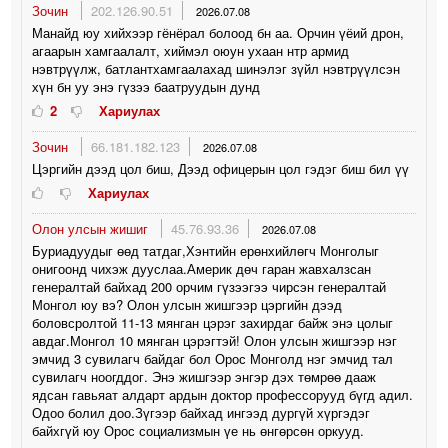
Зочин
202.126.90.51
2026.07.08
Манайд юу хийхээр гёнёрал болоод бн аа. Орчин үёий дрон,
агаарын хамгаалалт, хиймэл оюун ухаан нтр армид
нэвтрүүлж, батлантхамгаалахад шинэлэг зүйл нэвтрүүлсэн
хүн бн уу энэ гүзээ баатруудын дунд
2
Хариулах
Зочин
66.181.182.123
2026.07.08
Цэргийн дээд цол биш, Дээд офицерын цол гэдэг биш бил үү
Хариулах
Олон улсын жишиг
45.76.93.36
2026.07.08
Буриадуудыг өөд татдаг,Хэнтийн ерөнхийлөгч Монголыг
онигоонд чихэж дууслаа.Америк дөч гаран жавхалзсан
генералтай байхад 200 орчим гүзээгээ чирсэн генералтай
Монгол юу вэ? Олон улсын жишгээр цэргийн дээд
боловсролтой 11-13 мянган цэрэг захирдаг байж энэ цолыг
авдаг.Монгол 10 мянган цэрэгтэй! Олон улсын жишгээр нэг
эмчид 3 сувилагч байдаг бол Орос Монголд нэг эмчид тал
сувилагч ноогддог. Энэ жишгээр энгэр дэх төмрөө дааж
ядсан гавьяат алдарт ардын доктор профессорууд бүгд адил.
Одоо болил доо.Зүгээр байхад ингээд дургүй хүргэдэг
байхгүй юу Орос социализмын үе нь өнгөрсөн оркууд.