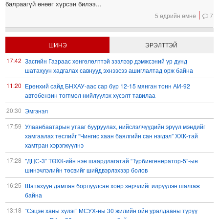
балраагүй өнөөг хүрсэн билээ...
5 өдрийн өмнө
7
ШИНЭ
ЭРЭЛТТЭЙ
17:42
Засгийн Газраас хөнгөлөлттэй зээлээр дэмжсэний үр дүнд
шатахуун хадгалах савнууд эхнээсээ ашиглалтад орж байна
11:20
Ерөнхий сайд БНХАУ-аас сар бүр 12-15 мянган тонн АИ-92
автобензин тогтмол нийлүүлэх хүсэлт тавилаа
20:30
Эмгэнэл
17:59
Улаанбаатарын утааг бууруулах, нийслэлчүүдийн эрүүл мэндийг
хамгаалах төслийг “Чингис хаан баялгийн сан нэгдэл” ХХК-тай
хамтран хэрэгжүүлнэ
17:28
"ДЦС-3” ТӨХК-ийн нэн шаардлагатай “Турбингенератор-5”-ын
шинэчлэлийн төсвийг шийдвэрлэхээр болов
16:25
Шатахуун дамлан борлуулсан хоёр зөрчлийг илрүүлэн шалгаж
байна
13:18
“Сэцэн ханы хүлэг” МСУХ-ны 30 жилийн ойн уралдааны түрүү