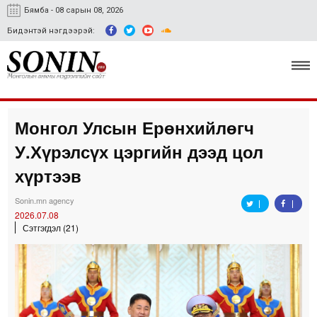
Бямба - 08 сарын 08, 2026
Бидэнтэй нэгдээрэй:
Монгол Улсын Ерөнхийлөгч
Улс төр, эдийн засаг
У.Хүрэлсүх цэргийн дээд цол
Гэмт хэрэг
хүртээв
Нийгэм, соёл
Sonin.mn agency
2026.07.08
Спорт
Сэтгэгдэл (21)
Easy news