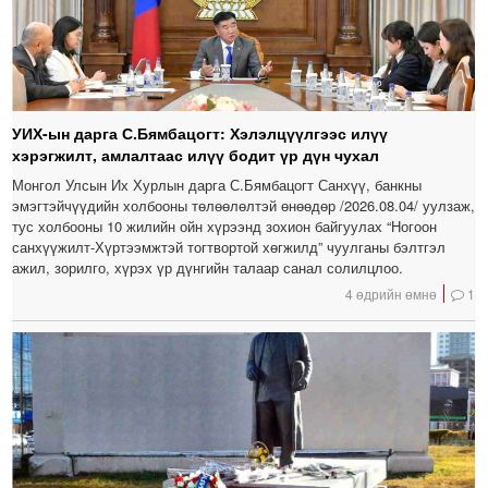
УИХ-ын дарга С.Бямбацогт: Хэлэлцүүлгээс илүү
хэрэгжилт, амлалтаас илүү бодит үр дүн чухал
Монгол Улсын Их Хурлын дарга С.Бямбацогт Санхүү, банкны
эмэгтэйчүүдийн холбооны төлөөлөлтэй өнөөдөр /2026.08.04/ уулзаж,
тус холбооны 10 жилийн ойн хүрээнд зохион байгуулах “Ногоон
санхүүжилт-Хүртээмжтэй тогтвортой хөгжилд” чуулганы бэлтгэл
ажил, зорилго, хүрэх үр дүнгийн талаар санал солилцлоо.
4 өдрийн өмнө
1