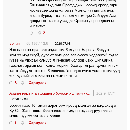
Бямбаев 30-д онд Оросуудын шоронд ороод гарч
ирснээсээ хойш үхтэлээ Монголчуудыг хагалж
ирсэн буриад.Боловсрол ч гэж дээ Зайлуул Ази
доорд гэж тархи угаадаг Оросын дорно дахины
институт.
2
Зочин
59.153.112.9
2026.07.08
Энэ олон генералаар яадаг юм бол доо. Бараг л баруун
зүүнээ мэдэхгүй, дүрэмт хувцсаа зөв өмсөх чадваргүй гэдэс
гүзээ нь унжсан хүмүүс л генерал болоод байх шиг байна.
гавьяат, ардын цол, хөдөлмөрийн баатар генрал цолыг ингэж
хавтгайруулж өгөхөө болиочээ. Үнэндээ ичиж үхмээр юмнууд
энэ бүхнийг авч байгаа нь эмгэнэлтэй.
3
Хариулах
Ардын намын ал хошного болсон хулгайчууд
202.9.47.71
2026.07.08
Бээжингээс 10 гамин цэрэг орж ирээд малгайгаа шидэхэд л
Хү Сю Жанг чацга баасандаа холилдон гадаад руу нуусан
мөнгө рүүгээ зугатаах болно..
1
Хариулах