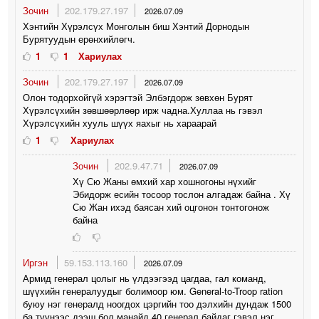
Зочин
202.179.27.197
2026.07.09
Хэнтийн Хүрэлсүх Монголын биш Хэнтий Дорнодын
Бурятуудын ерөнхийлөгч.
1
1
Хариулах
Зочин
202.179.27.197
2026.07.09
Олон тодорхойгүй хэрэгтэй Элбэгдорж зөвхөн Бурят
Хүрэлсүхийн зөвшөөрлөөр ирж чадна.Хуллаа нь гэвэл
Хүрэлсүхийн хууль шүүх яахыг нь хараарай
1
Хариулах
Зочин
202.9.47.71
2026.07.09
Хү Сю Жаны өмхий хар хошногоны нүхийг
Эбидорж есийн тосоор тослон алгадаж байна . Хү
Сю Жан ихэд баясан хий оцгонон тонтогонож
байна
Иргэн
59.153.113.160
2026.07.09
Армид генерал цолыг нь үлдээгээд цагдаа, гал команд,
шүүхийн генералуудыг болимоор юм. General-to-Troop ration
буюу нэг генералд ноогдох цэргийн тоо дэлхийн дундаж 1500
ба түүнээс дээш бол манайд 40 генерал байдаг гэвэл нэг