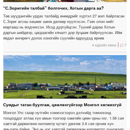
“С.Зоригийн талбай” болгочих, Хотын дарга аа?
Төв шуудангийн урдах талбайд өнөөдрийг хүртэл 27 жил байрласан
С.Зориг агсны хөшөөг шөнө дөлөөр нүүлгэсэн. Гэвч олон нийт
маргааш нь мэдчихсэн. Ихэд дургүйцсэн. Түүний дараа Хотын
даргын шийдвэр, цагдаагийн хяналт дор буцааж байрлуулсан. Ийм
явдал өнгөрөгч долоо хоногийн сүүлийн өдрүүдэд өрнөв
4 өдрийн өмнө
7
Сумдыг татан буулгаж, цөөлөхгүйгээр Монгол хөгжихгүй
Монгол Улс газар нутгийн хэмжээгээрээ дэлхийд томоохонд
тооцогддог атлаа хүн амын тоогоор хамгийн цөөн орны нэг. 1.56 сая
хавтгай дөрвөлжин километр нутагт дөнгөж 3.6 сая орчим хүн
амьдарч байна. Энэ нь нэг хавтгай дөрвөлжин километрт дунджаар