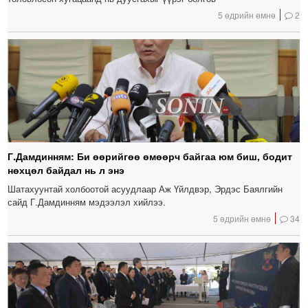
5 өдрийн өмнө
2
Г.Дамдинням: Би өөрийгөө өмөөрч байгаа юм биш, бодит
нөхцөл байдал нь л энэ
Шатахуунтай холбоотой асуудлаар Аж Үйлдвэр, Эрдэс Баялгийн
сайд Г.Дамдинням мэдээлэл хийлээ.
5 өдрийн өмнө
34