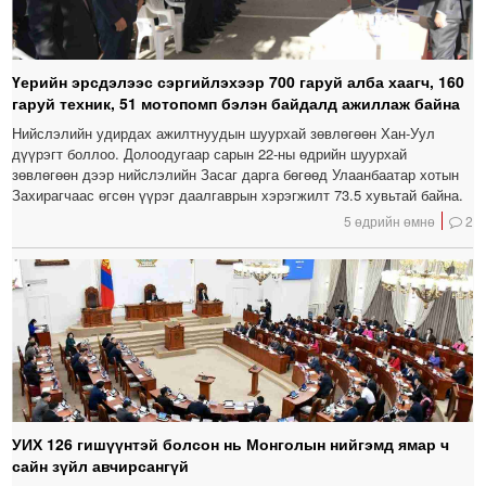
Үерийн эрсдэлээс сэргийлэхээр 700 гаруй алба хаагч, 160
гаруй техник, 51 мотопомп бэлэн байдалд ажиллаж байна
Нийслэлийн удирдах ажилтнуудын шуурхай зөвлөгөөн Хан-Уул
дүүрэгт боллоо. Долоодугаар сарын 22-ны өдрийн шуурхай
зөвлөгөөн дээр нийслэлийн Засаг дарга бөгөөд Улаанбаатар хотын
Захирагчаас өгсөн үүрэг даалгаврын хэрэгжилт 73.5 хувьтай байна.
5 өдрийн өмнө
2
УИХ 126 гишүүнтэй болсон нь Монголын нийгэмд ямар ч
сайн зүйл авчирсангүй