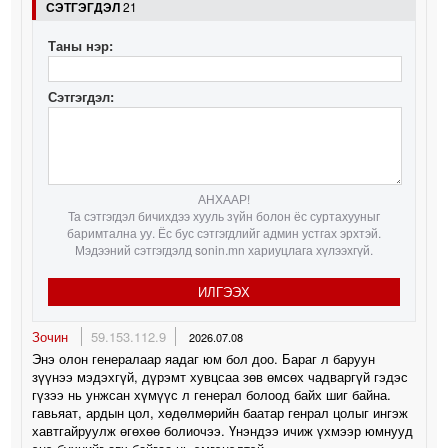
СЭТГЭГДЭЛ
21
Таны нэр:
Сэтгэгдэл:
АНХААР!
Та сэтгэгдэл бичихдээ хууль зүйн болон ёс суртахууныг
баримтална уу. Ёс бус сэтгэгдлийг админ устгах эрхтэй.
Мэдээний сэтгэгдэлд sonin.mn хариуцлага хүлээхгүй.
ИЛГЭЭХ
Зочин
59.153.112.9
2026.07.08
Энэ олон генералаар яадаг юм бол доо. Бараг л баруун
зүүнээ мэдэхгүй, дүрэмт хувцсаа зөв өмсөх чадваргүй гэдэс
гүзээ нь унжсан хүмүүс л генерал болоод байх шиг байна.
гавьяат, ардын цол, хөдөлмөрийн баатар генрал цолыг ингэж
хавтгайруулж өгөхөө болиочээ. Үнэндээ ичиж үхмээр юмнууд