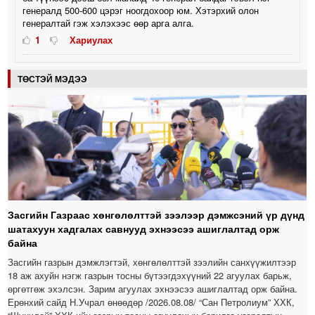
генералд 500-600 цэрэг ноогдохоор юм. Хэтэрхий олон
генералтай гэж хэлэхээс өөр арга алга.
1
Хариулах
ТӨСТЭЙ МЭДЭЭ
Засгийн Газраас хөнгөлөлттэй зээлээр дэмжсэний үр дүнд
шатахуун хадгалах савнууд эхнээсээ ашиглалтад орж
байна
Засгийн газрын дэмжлэгтэй, хөнгөлөлттэй зээлийн санхүүжилтээр
18 аж ахуйн нэгж газрын тосны бүтээгдэхүүний 22 агуулах барьж,
өргөтгөж эхэлсэн. Зарим агуулах эхнээсээ ашиглалтад орж байна.
Ерөнхий сайд Н.Учрал өнөөдөр /2026.08.08/ “Сан Петролиум” ХХК,