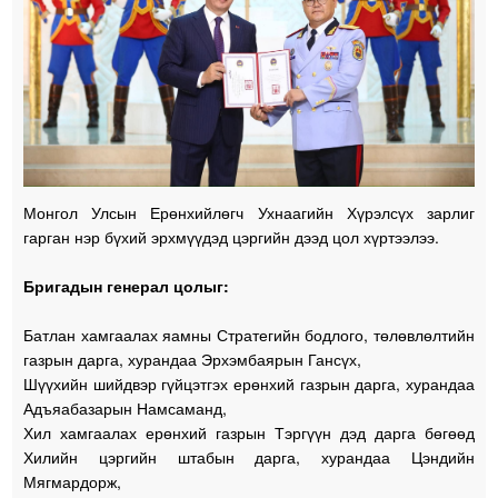
Монгол Улсын Ерөнхийлөгч Ухнаагийн Хүрэлсүх зарлиг
гарган нэр бүхий эрхмүүдэд цэргийн дээд цол хүртээлээ.
Бригадын генерал цолыг:
Батлан хамгаалах яамны Стратегийн бодлого, төлөвлөлтийн
газрын дарга, хурандаа Эрхэмбаярын Гансүх,
Шүүхийн шийдвэр гүйцэтгэх ерөнхий газрын дарга, хурандаа
Адъяабазарын Намсаманд,
Хил хамгаалах ерөнхий газрын Тэргүүн дэд дарга бөгөөд
Хилийн цэргийн штабын дарга, хурандаа Цэндийн
Мягмардорж,