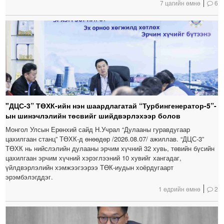
7 цагийн өмнө
6
"ДЦС-3” ТӨХК-ийн нэн шаардлагатай “Турбингенератор-5”-
ын шинэчлэлийн төсвийг шийдвэрлэхээр болов
Монгол Улсын Ерөнхий сайд Н.Учрал “Дулааны гуравдугаар
цахилгаан станц” ТӨХК-д өнөөдөр /2026.08.07/ ажиллав. “ДЦС-3”
ТӨХК нь нийслэлийн дулааны эрчим хүчний 32 хувь, төвийн бүсийн
цахилгаан эрчим хүчний хэрэглээний 10 хувийг хангадаг,
үйлдвэрлэлийн хэмжээгээрээ ТӨК-иудын хоёрдугаарт
эрэмбэлэгддэг.
1 өдрийн өмнө
2