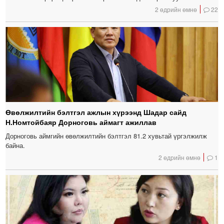
2 өдрийн өмнө
22
Өвөлжилтийн бэлтгэл ажлын хүрээнд Шадар сайд
Н.Номтойбаяр Дорноговь аймагт ажиллав
Дорноговь аймгийн өвөлжилтийн бэлтгэл 81.2 хувьтай үргэлжилж
байна.
2 өдрийн өмнө
1