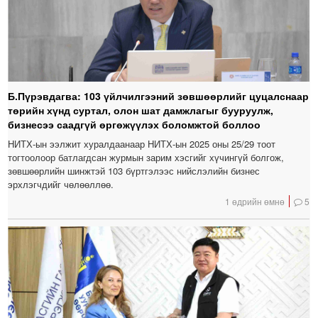
Б.Пүрэвдагва: 103 үйлчилгээний зөвшөөрлийг цуцалснаар
төрийн хүнд суртал, олон шат дамжлагыг бууруулж,
бизнесээ саадгүй өргөжүүлэх боломжтой боллоо
НИТХ-ын ээлжит хуралдаанаар НИТХ-ын 2025 оны 25/29 тоот
тогтоолоор батлагдсан журмын зарим хэсгийг хүчингүй болгож,
зөвшөөрлийн шинжтэй 103 бүртгэлээс нийслэлийн бизнес
эрхлэгчдийг чөлөөллөө.
1 өдрийн өмнө
5