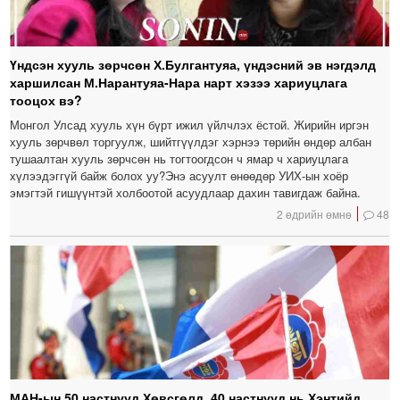
Үндсэн хууль зөрчсөн Х.Булгантуяа, үндэсний эв нэгдэлд
харшилсан М.Нарантуяа-Нара нарт хэзээ хариуцлага
тооцох вэ?
Монгол Улсад хууль хүн бүрт ижил үйлчлэх ёстой. Жирийн иргэн
хууль зөрчвөл торгуулж, шийтгүүлдэг хэрнээ төрийн өндөр албан
тушаалтан хууль зөрчсөн нь тогтоогдсон ч ямар ч хариуцлага
хүлээдэггүй байж болох уу?Энэ асуулт өнөөдөр УИХ-ын хоёр
эмэгтэй гишүүнтэй холбоотой асуудлаар дахин тавигдаж байна.
2 өдрийн өмнө
48
МАН-ын 50 настнууд Хөвсгөлд, 40 настнууд нь Хэнтийд