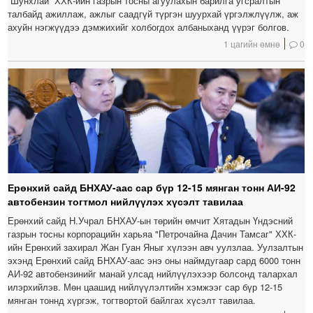
“Шунхлай” ХХК-ийн газрын тосны агуулахын барилга угсралтын
талбайд ажиллаж, ажлыг саадгүй түргэн шуурхай үргэлжлүүлж, аж
ахуйн нэгжүүдээ дэмжихийг холбогдох албаныханд үүрэг болгов.
1 цагийн өмнө
0
Ерөнхий сайд БНХАУ-аас сар бүр 12-15 мянган тонн АИ-92
автобензин тогтмол нийлүүлэх хүсэлт тавилаа
Ерөнхий сайд Н.Учрал БНХАУ-ын төрийн өмчит Хятадын Үндэсний
газрын тосны корпорацийн харьяа "Петрочайна Дачин Тамсаг" ХХК-
ийн Ерөнхий захирал Жан Гуан Яныг хүлээн авч уулзлаа. Уулзалтын
эхэнд Ерөнхий сайд БНХАУ-аас энэ оны наймдугаар сард 6000 тонн
АИ-92 автобензинийг манай улсад нийлүүлэхээр болсонд талархал
илэрхийлэв. Мөн цаашид нийлүүлэлтийн хэмжээг сар бүр 12-15
мянган тоннд хүргэж, тогтвортой байлгах хүсэлт тавилаа.