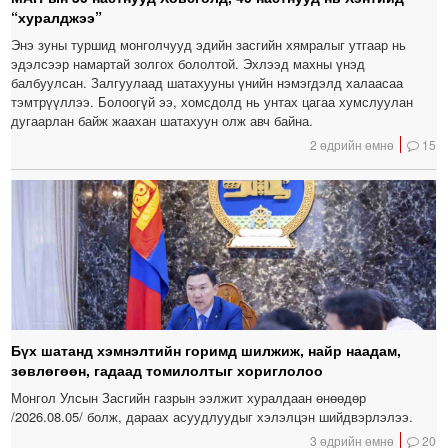
“хуралджээ”
Энэ зуны туршид монголчууд эдийн засгийн хямралыг утгаар нь
эдэлсээр намартай золгох бололтой. Эхлээд махны үнэд
балбуулсан. Залгуулаад шатахууны үнийн нэмэгдэлд халаасаа
тэмтрүүллээ. Болоогүй ээ, хомсдолд нь унтах цагаа хумслуулан
дугаарлан байж жаахан шатахуун олж авч байна.
2 өдрийн өмнө
15
Бүх шатанд хэмнэлтийн горимд шилжиж, найр наадам,
зөвлөгөөн, гадаад томилолтыг хориглолоо
Монгол Улсын Засгийн газрын ээлжит хуралдаан өнөөдөр
/2026.08.05/ болж, дараах асуудлуудыг хэлэлцэн шийдвэрлэлээ.
3 өдрийн өмнө
20