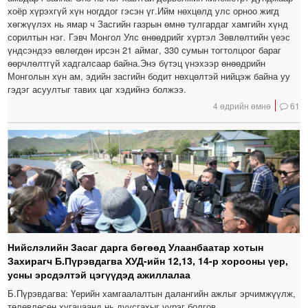
хоёр хүрэхгүй хүн ногддог гэсэн үг.Ийм нөхцөлд улс орноо жигд
хөгжүүлэх нь ямар ч Засгийн газрын өмнө тулгардаг хамгийн хүнд
сорилтын нэг. Гэвч Монгол Улс өнөөдрийг хүртэл Зөвлөлтийн үеэс
үндсэндээ өвлөгдөн ирсэн 21 аймаг, 330 сумын тогтолцоог бараг
өөрчлөлтгүй хадгалсаар байна.Энэ бүтэц үнэхээр өнөөдрийн
Монголын хүн ам, эдийн засгийн бодит нөхцөлтэй нийцэж байна уу
гэдэг асуултыг тавих цаг хэдийнэ болжээ.
4 өдрийн өмнө
61
Нийслэлийн Засаг дарга бөгөөд Улаанбаатар хотын
Захирагч Б.Пүрэвдагва ХУД-ийн 12,13, 14-р хорооны үер,
усны эрсдэлтэй цэгүүдэд ажиллалаа
Б.Пүрэвдагва: Үерийн хамгаалалтын далангийн ажлыг эрчимжүүлж,
төлөвлөсөн хугацаанд нь дуусгахыг үүрэг болгов