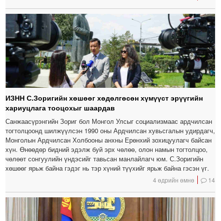
ИЗНН С.Зоригийн хөшөөг хөдөлгөсөн хүмүүст эрүүгийн
хариуцлага тооцохыг шаардав
Санжаасүрэнгийн Зориг бол Монгол Улсыг социализмаас ардчилсан
тогтолцоонд шилжүүлсэн 1990 оны Ардчилсан хувьсгалын удирдагч,
Монголын Ардчилсан Холбооны анхны Ерөнхий зохицуулагч байсан
хүн. Өнөөдөр бидний эдэлж буй эрх чөлөө, олон намын тогтолцоо,
чөлөөт сонгуулийн үндэсийг тавьсан манлайлагч юм. С.Зоригийн
хөшөөг ярьж байна гэдэг нь тэр хүний түүхийг ярьж байна гэсэн үг.
4 өдрийн өмнө
14