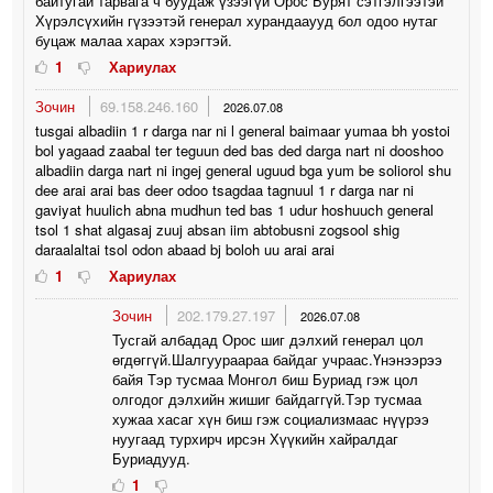
байтугай тарвага ч буудаж үзээгүй Орос Бурят сэтгэлгээтэй
Хүрэлсүхийн гүзээтэй генерал хурандааууд бол одоо нутаг
буцаж малаа харах хэрэгтэй.
1
Хариулах
Зочин
69.158.246.160
2026.07.08
tusgai albadiin 1 r darga nar ni l general baimaar yumaa bh yostoi
bol yagaad zaabal ter teguun ded bas ded darga nart ni dooshoo
albadiin darga nart ni ingej general uguud bga yum be soliorol shu
dee arai arai bas deer odoo tsagdaa tagnuul 1 r darga nar ni
gaviyat huulich abna mudhun ted bas 1 udur hoshuuch general
tsol 1 shat algasaj zuuj absan iim abtobusni zogsool shig
daraalaltai tsol odon abaad bj boloh uu arai arai
1
Хариулах
Зочин
202.179.27.197
2026.07.08
Тусгай албадад Орос шиг дэлхий генерал цол
өгдөггүй.Шалгуураараа байдаг учраас.Үнэнээрээ
байя Тэр тусмаа Монгол биш Буриад гэж цол
олгодог дэлхийн жишиг байдаггүй.Тэр тусмаа
хужаа хасаг хүн биш гэж социализмаас нүүрээ
нуугаад турхирч ирсэн Хүүкийн хайралдаг
Буриадууд.
1