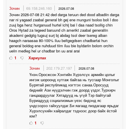
Зочин
69.158.246.160
2026.07.08
Зочин 2026-07-08 21:42 ded darga teruun ded dood albadiin darga
nar ni yagaad zaabal general bh gej ene munguni tsoloo boli l doo
zuuj bga henz hurganuud hurtel ichij bai l daa naad tsoliig chin
Oros Hytad za tegeed baruund ch amerikt zaabal generaliin
akademi gedgiig tugsuj surj bj abdag tsol deer tsereg alban
haagch naraasaa 80-100% iluu beltgegdsen chadbartai hun
general boldog ene nuhduud tiim iluu bie byldariin bolom orchin
ueiin medleg hel ur chadbar bn uu arai arai
1
Хариулах
Зочин
202.179.27.197
2026.07.08
Үнэн.Оросжсон Хэнтийн Хүрэлсүх армийн цолыг
ингэж шороонд хутгаж байгаа нь тусгаар Монголыг
Бурятай республикад нэгтгэх санаа.Оросууд
биднийг Ази нүүдэлчин гэж доорд үздэг.Турхирч
ганцаардуулаг Хятадууд нь үгүй Тэр байтугай
Буриадууд социализмын үеэс бидэнд яс
үндсээрээ гайхуулдаг.Би яагаад пиздагаар ярьдаг
Хүрэлсүхийн хайралдаг тэднээс доор байх ёстой
юм?
1