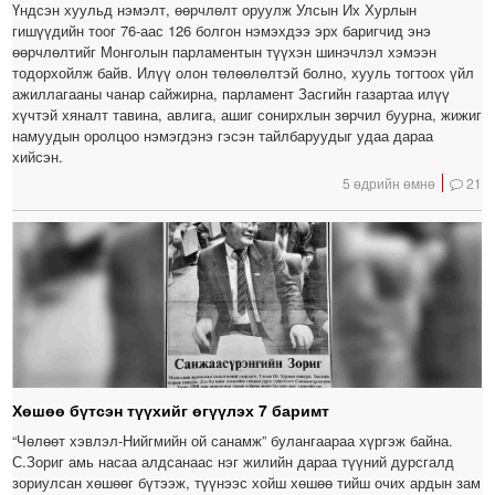
Үндсэн хуульд нэмэлт, өөрчлөлт оруулж Улсын Их Хурлын
гишүүдийн тоог 76-аас 126 болгон нэмэхдээ эрх баригчид энэ
өөрчлөлтийг Монголын парламентын түүхэн шинэчлэл хэмээн
тодорхойлж байв. Илүү олон төлөөлөлтэй болно, хууль тогтоох үйл
ажиллагааны чанар сайжирна, парламент Засгийн газартаа илүү
хүчтэй хяналт тавина, авлига, ашиг сонирхлын зөрчил буурна, жижиг
намуудын оролцоо нэмэгдэнэ гэсэн тайлбаруудыг удаа дараа
хийсэн.
5 өдрийн өмнө
21
Хөшөө бүтсэн түүхийг өгүүлэх 7 баримт
“Чөлөөт хэвлэл-Нийгмийн ой санамж” булангаараа хүргэж байна.
С.Зориг амь насаа алдсанаас нэг жилийн дараа түүний дурсгалд
зориулсан хөшөөг бүтээж, түүнээс хойш хөшөө тийш очих ардын зам