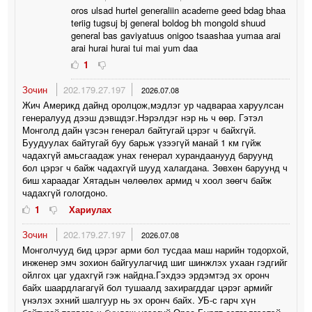
oros ulsad hurtel generaliin academe geed bdag bhaa
teriig tugsuj bj general boldog bh mongold shuud
general bas gaviyatuus onigoo tsaashaa yumaa arai
arai hurai hurai tui mai yum daa
1
Зочин
202.179.27.197
2026.07.08
Жич Америкд дайнд оролцож,мэдлэг ур чадвараа харуулсан
генералууд дээш дэвшдэг.Нэрэлдэг нэр нь ч өөр. Гэтэл
Монголд дайн үзсэн генерал байтугай цэрэг ч байхгүй.
Буудуулах байтугай буу барьж үзээгүй манай 1 км гүйж
чадахгүй амьсгаадаж унах генерал хурандаанууд баруунд
бол цэрэг ч байж чадахгүй шууд халагдана. Зөвхөн баруунд ч
биш хараадаг Хятадын чөлөөлөх армид ч хоол зөөгч байж
чадахгүй гологдоно.
1
Хариулах
Зочин
202.179.27.197
2026.07.08
Монголчууд бид цэрэг арми бол тусдаа маш нарийн тодорхой,
инженер эмч зохион байгуулагчид шиг шинжлэх ухаан гэдгийг
ойлгох цаг удахгүй гэж найдна.Гэхдээ эрдэмтэд эх оронч
байх шаардлагагүй бол тушаалд захирагддаг цэрэг армийг
үнэлэх эхний шалгуур нь эх оронч байх. УБ-с гарч хүн