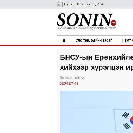
Пүрэв - 08 сарын 06, 2026
Улс төр, эдийн засаг
Гэмт 
БНСУ-ын Ерөнхийлө
хийхээр хүрэлцэн и
Sonin.mn agency
2026.07.09