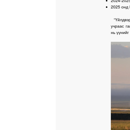
2024-202
2025 онд
“Үйлдвэр
учраас га
нь үүнийг