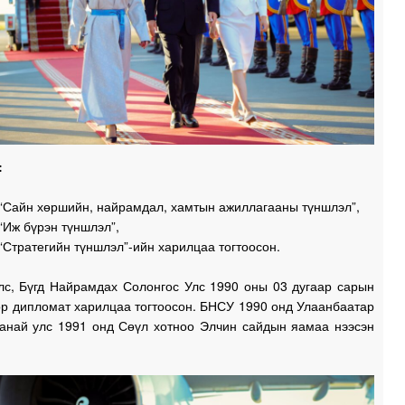
:
 “Сайн хөршийн, найрамдал, хамтын ажиллагааны түншлэл”,
“Иж бүрэн түншлэл”,
“Стратегийн түншлэл”-ийн харилцаа тогтоосон.
лс, Бүгд Найрамдах Солонгос Улс 1990 оны 03 дугаар сарын
өр дипломат харилцаа тогтоосон. БНСУ 1990 онд Улаанбаатар
манай улс 1991 онд Сөүл хотноо Элчин сайдын яамаа нээсэн