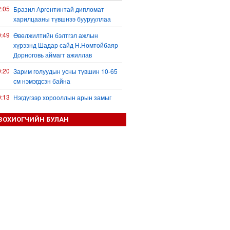
2:05
Бразил Аргентинтай дипломат
харилцааны түвшнээ буурууллаа
0:49
Өвөлжилтийн бэлтгэл ажлын
хүрээнд Шадар сайд Н.Номтойбаяр
Дорноговь аймагт ажиллав
0:20
Зарим голуудын усны түвшин 10-65
см нэмэгдсэн байна
0:13
Нэгдүгээр хорооллын арын замыг
наймдугаар сарын 6-ны 23:00 цагаас
түр хааж, борооны ус зайлуулах
ЗОХИОГЧИЙН БУЛАН
шугамын хөндлөн сэтэлгээ хийнэ
9:59
Дронтой холбоотой дагалдах
хэрэгслийн экспортын хяналтыг
чангатгана гэжээ
9:57
Тажикстаны гадаад өрийн өнөөгийн
байдал
9:50
БНХАУ АНУ-ын эсрэг авах арга
хэмжээний жагсаалтаа гаргажээ