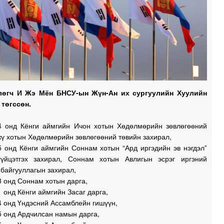
лөгч И Жэ Мён БНСУ-ын Жүн-Ан их сургуулийн Хуулийн
 төгссөн.
4 онд Кёнги аймгийн Ичон хотын Хөдөлмөрийн зөвлөгөөний
жү хотын Хөдөлмөрийн зөвлөгөөний төвийн захирал,
5 онд Кёнги аймгийн Соннам хотын “Ард иргэдийн эв нэгдэл”
үйцэтгэх захирал, Соннам хотын Авлигын эсрэг иргэний
байгууллагын захирал,
 онд Соннам хотын дарга,
 онд Кёнги аймгийн Засаг дарга,
4 онд Үндэсний Ассамблейн гишүүн,
5 онд Ардчилсан намын дарга,