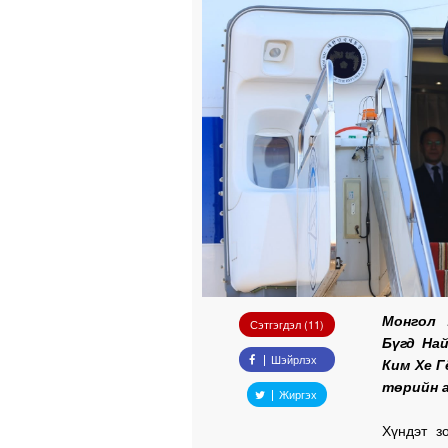
Монгол 
Сэтгэгдэл (11)
Бүгд На
Шэйрлэх
Ким Хе Г
төрийн а
Жиргэх
Хүндэт з