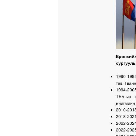
Ерөнхий
сургууль
1990-199
төв, Гван
1994-200
ТББ-ын г
нийгмийн 
2010-2018
2018-2021
2022-202
2022-202