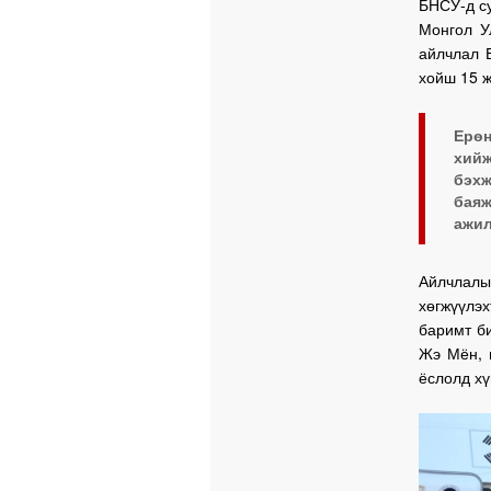
БНСУ-д су
Монгол У
айлчлал 
хойш 15 
Ерөн
хий
бэх
баяж
ажил
Айлчлалы
хөгжүүлэ
баримт би
Жэ Мён, 
ёслолд хү