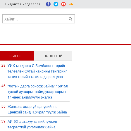
Бидэнтэй нэгдээрэй:
ШИНЭ
ЭРЭЛТТЭЙ
7:28
УИХ-ын дарга С.Бямбацогт төрийг
төлөөлөн Сутай хайрхны тэнгэрийг
тахих төрийн тахилгад оролцлоо
5:45
“Хотын дарга сонсож байна” 150150
тусгай дугаарыг наймдугаар сарын
14-нөөс ажиллуулж эхэлнэ
4:55
Жинхэнэ амаргүй цаг үеийг нь
Ерөнхий сайд Н.Учрал туулж байна
2:39
АИ-92 шатахууны нийлүүлэлт
тасралтгүй үргэлжилж байна