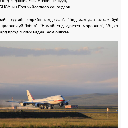
5 онд Үндэсний Ассамблейн гишүүн,
 БНСУ-ын Ерөнхийлөгчөөр сонгогдсон.
ийн хүүгийн өдрийн тэмдэглэл”, “Бид хамтдаа алхаж буй
нцаардахгүй байна”, “Намайг энд хүргэсэн мөрөөдөл”, “Эцэст
 ард иргэд л хийж чадна” ном бичжээ.