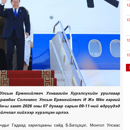
1
1
1
1
0
Улсын Ерөнхийлөгч Ухнаагийн Хүрэлсүхийн урилгаар
йрамдах Солонгос Улсын Ерөнхийлөгч И Жэ Мён гэргий
0
ён-ы хамт 2026 оны 07 дугаар сарын 09-11-ний өдрүүдэд
йлчлал хийхээр хүрэлцэн ирлээ.
0
очдыг Гадаад харилцааны сайд Б.Батцэцэг, Монгол Улсаас