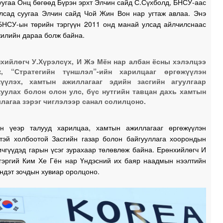
0
угаа Онц бөгөөд Бүрэн эрхт Элчин сайд С.Сүхболд, БНСУ-аас
лсад суугаа Элчин сайд Чой Жин Вон нар угтаж авлаа. Энэ
БНСУ-ын төрийн тэргүүн 2011 онд манай улсад айлчилснаас
жилийн дараа болж байна.
0
хийлөгч У.Хүрэлсүх, И Жэ Мён нар албан ёсны хэлэлцээ
ж, “Стратегийн түншлэл”-ийн харилцааг өргөжүүлэн
0
жүүлэх, хамтын ажиллагааг эдийн засгийн агуулгаар
уулах болон олон улс, бүс нутгийн тавцан дахь хамтын
лагаа зэрэг чиглэлээр санал солилцоно.
0
н үеэр талууд харилцаа, хамтын ажиллагааг өргөжүүлэн
хтэй холбоотой Засгийн газар болон байгууллага хоорондын
0
чгүүдэд гарын үсэг зурахаар төлөвлөж байна. Ерөнхийлөгч И
гэргий Ким Хе Гён нар Үндэсний их баяр наадмын нээлтийн
ндэт зочдын хувиар оролцоно.
2
2