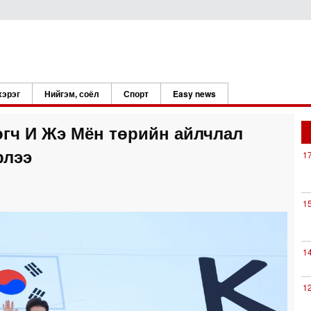
хэрэг
Нийгэм, соёл
Спорт
Easy news
гч И Жэ Мён төрийн айлчлал
рлээ
1
1
1
1