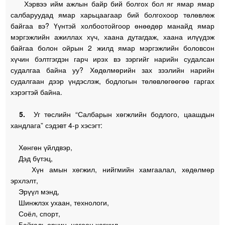
Хэрвээ ийм ажлын байр бий болгох бол яг ямар ямар
салбаруудад ямар харьцаагаар бий болгохоор төлөвлөж
байгаа вэ? Үүнтэй холбоотойгоор өнөөдөр манайд ямар
мэргэжлийн ажиллах хүч, хаана дутагдаж, хаана илүүдэж
байгаа болон ойрын 2 жилд ямар мэргэжлийн боловсон
хүчин бэлтгэгдэн гарч ирэх вэ зэргийг нарийн судалсан
судалгаа байна уу? Хөдөлмөрийн зах зээлийн нарийн
судалгаан дээр үндэслэж, бодлогын төлөвлөгөөгөө гаргах
хэрэгтэй байна.
5.
Уг төслийн “Салбарын хөгжлийн бодлого, цаашдын
хандлага” сэдэвт 4-р хэсэгт:
Хөнгөн үйлдвэр,
Дэд бүтэц,
Хүн амын хөгжил, нийгмийн хамгаалал, хөдөлмөр
эрхлэлт,
Эрүүл мэнд,
Шинжлэх ухаан, технологи,
Соёл, спорт,
Байгаль орчин, ногоон хөгжил,