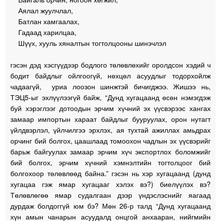
Аялал жуулчлал,
Батлан хамгаалах,
Гадаад харилцаа,
Шүүх, хууль хяналтын тогтолцооны шинэчлэл
гэсэн дэд хэсгүүдээр бодлого төлөвлөхийг оролдсон хэдий ч
бодит байдлыг ойлгоогүй, нөхцөл асуудлыг тодорхойлж
чадаагүй, уриа лоозон шинжтэй бичигджээ. Жишээ нь,
ТЭЦ5-ыг эхлүүлээгүй байж, “Дунд хугацаанд өсөн нэмэгдэж
буй хэрэглээг дотоодын эрчим хүчний эх үүсвэрээс хангах
замаар импортын хараат байдлыг бууруулах, орон нутагт
үйлдвэрлэл, үйлчилгээ эрхлэх, ая тухтай ажиллах амьдрах
орчинг бий болгох, цаашлаад томоохон чадлын эх үүсвэрийг
барьж байгуулах замаар эрчим хүч экспортлох боломжийг
бий болгох, эрчим хүчний хэмнэлтийн тогтолцоог бий
болгохоор төлөвлөөд байна.” гэсэн нь хэр хугацаанд (дунд
хугацаа гэж ямар хугацааг хэлэх вэ?) биелүүлэх вэ?
Төлөвлөгөө ямар судалгаан дээр үндэслэснийг яагаад
дурдаж болдоггүй юм бэ? Мөн 26-р талд “Дунд хугацаанд
хүн амын чанарын асуудалд онцгой анхааран, нийгмийн