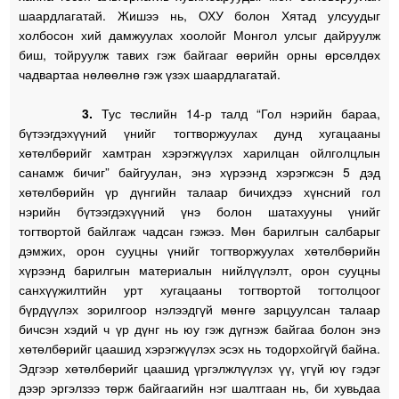
шаардлагатай. Жишээ нь, ОХУ болон Хятад улсуудыг
холбосон хий дамжуулах хоолойг Монгол улсыг дайруулж
биш, тойруулж тавих гэж байгааг өөрийн орны өрсөлдөх
чадвартаа нөлөөлнө гэж үзэх шаардлагатай.
3.
Тус төслийн 14-р талд “Гол нэрийн бараа,
бүтээгдэхүүний үнийг тогтворжуулах дунд хугацааны
хөтөлбөрийг хамтран хэрэгжүүлэх харилцан ойлголцлын
санамж бичиг” байгуулан, энэ хүрээнд хэрэгжсэн 5 дэд
хөтөлбөрийн үр дүнгийн талаар бичихдээ хүнсний гол
нэрийн бүтээгдэхүүний үнэ болон шатахууны үнийг
тогтвортой байлгаж чадсан гэжээ. Мөн барилгын салбарыг
дэмжих, орон сууцны үнийг тогтворжуулах хөтөлбөрийн
хүрээнд барилгын материалын нийлүүлэлт, орон сууцны
санхүүжилтийн урт хугацааны тогтвортой тогтолцоог
бүрдүүлэх зорилгоор нэлээдгүй мөнгө зарцуулсан талаар
бичсэн хэдий ч үр дүнг нь юу гэж дүгнэж байгаа болон энэ
хөтөлбөрийг цаашид хэрэгжүүлэх эсэх нь тодорхойгүй байна.
Эдгээр хөтөлбөрийг цаашид үргэлжлүүлэх үү, үгүй юү гэдэг
дээр эргэлзээ төрж байгаагийн нэг шалтгаан нь, би хувьдаа