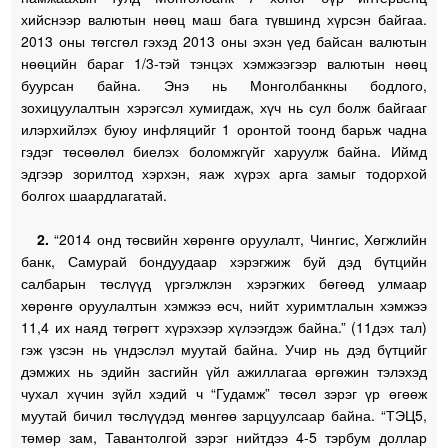
хийснээр валютын нөөц маш бага түвшинд хүрсэн байгаа.
2013 оны төгсгөл гэхэд 2013 оны эхэн үед байсан валютын
нөөцийн бараг 1/3-тэй тэнцэх хэмжээгээр валютын нөөц
буурсан байна. Энэ нь Монголбанкны бодлого,
зохицуулалтын хэрэгсэл хумигдаж, хүч нь сул болж байгааг
илэрхийлэх буюу инфляцийг 1 оронтой тоонд барьж чадна
гэдэг төсөөлөл биелэх боломжгүйг харуулж байна. Иймд
эдгээр зорилтод хэрхэн, яаж хүрэх арга замыг тодорхой
болгох шаардлагатай.
2.
“2014 онд төсвийн хөрөнгө оруулалт, Чингис, Хөгжлийн
банк, Самурай бондуудаар хэрэгжиж буй дэд бүтцийн
салбарын төслүүд үргэлжлэн хэрэгжих бөгөөд улмаар
хөрөнгө оруулалтын хэмжээ өсч, нийт хуримтлалын хэмжээ
11,4 их наяд төгрөгт хүрэхээр хүлээгдэж байна.” (11дэх тал)
гэж үзсэн нь үндэслэл муутай байна. Учир нь дэд бүтцийг
дэмжих нь эдийн засгийн үйл ажиллагаа өргөжин тэлэхэд
чухал хүчин зүйл хэдий ч “Гудамж” төсөл зэрэг үр өгөөж
муутай бичил төслүүдэд мөнгөө зарцуулсаар байна. “ТЭЦ5,
төмөр зам, Тавантолгой зэрэг нийтдээ 4-5 тэрбум доллар