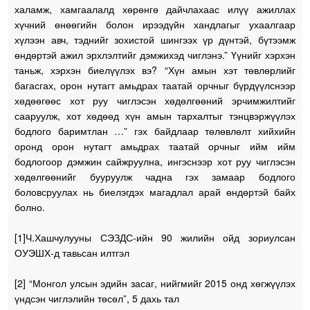
халамж, хамгаалалд хөрөнгө дайчлахаас илүү ажиллах
хүчний өнөөгийн болон ирээдүйн хандлагыг ухаалгаар
хүлээн авч, тэднийг зохистой шингээх үр дүнтэй, бүтээмж
өндөртэй ажил эрхлэлтийг дэмжихэд чиглэнэ.” Үүнийг хэрхэн
таньж, хэрхэн биелүүлэх вэ? “Хүн амын хэт төвлөрлийг
багасгах, орон нутагт амьдрах таатай орчныг бүрдүүлснээр
хөдөөгөөс хот руу чиглэсэн хөдөлгөөний эрчимжилтийг
сааруулж, хот хөдөөд хүн амын тархалтыг тэнцвэржүүлэх
бодлого баримтлан …” гэх байдлаар төлөвлөлт хийхийн
оронд орон нутагт амьдрах таатай орчныг ийм ийм
бодлогоор дэмжин сайжруулна, ингэснээр хот руу чиглэсэн
хөдөлгөөнийг бууруулж чадна гэх замаар бодлого
боловсруулах нь биелэгдэх магадлал арай өндөртэй байх
болно.
[1]Ч.Хашчулууны СЭЗДС-ийн 90 жилийн ойд зориулсан
ОУЭШХ-д тавьсан илтгэл
[2] “Монгол улсын эдийн засаг, нийгмийг 2015 онд хөгжүүлэх
үндсэн чиглэлийн төсөл”, 5 дахь тал