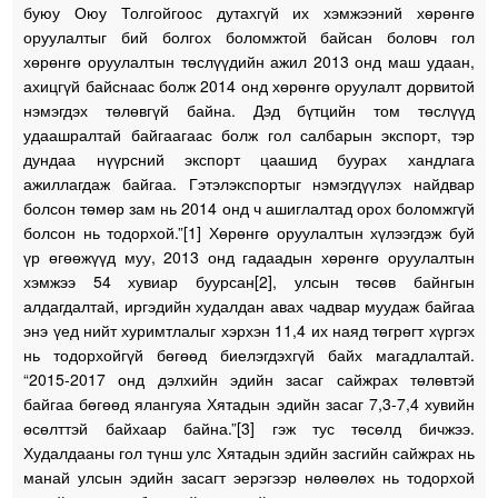
буюу Оюу Толгойгоос дутахгүй их хэмжээний хөрөнгө
оруулалтыг бий болгох боломжтой байсан боловч гол
хөрөнгө оруулалтын төслүүдийн ажил 2013 онд маш удаан,
ахицгүй байснаас болж 2014 онд хөрөнгө оруулалт дорвитой
нэмэгдэх төлөвгүй байна. Дэд бүтцийн том төслүүд
удаашралтай байгаагаас болж гол салбарын экспорт, тэр
дундаа нүүрсний экспорт цаашид буурах хандлага
ажиллагдаж байгаа. Гэтэлэкспортыг нэмэгдүүлэх найдвар
болсон төмөр зам нь 2014 онд ч ашиглалтад орох боломжгүй
болсон нь тодорхой.”[1] Хөрөнгө оруулалтын хүлээгдэж буй
үр өгөөжүүд муу, 2013 онд гадаадын хөрөнгө оруулалтын
хэмжээ 54 хувиар буурсан[2], улсын төсөв байнгын
алдагдалтай, иргэдийн худалдан авах чадвар муудаж байгаа
энэ үед нийт хуримтлалыг хэрхэн 11,4 их наяд төгрөгт хүргэх
нь тодорхойгүй бөгөөд биелэгдэхгүй байх магадлалтай.
“2015-2017 онд дэлхийн эдийн засаг сайжрах төлөвтэй
байгаа бөгөөд ялангуяа Хятадын эдийн засаг 7,3-7,4 хувийн
өсөлттэй байхаар байна.”[3] гэж тус төсөлд бичжээ.
Худалдааны гол түнш улс Хятадын эдийн засгийн сайжрах нь
манай улсын эдийн засагт эерэгээр нөлөөлөх нь тодорхой