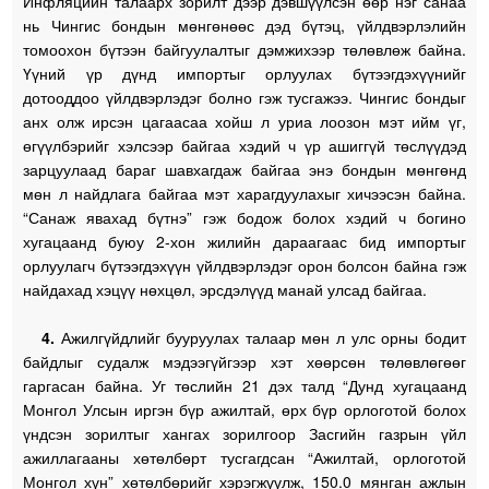
Инфляцийн талаарх зорилт дээр дэвшүүлсэн өөр нэг санаа
нь Чингис бондын мөнгөнөөс дэд бүтэц, үйлдвэрлэлийн
томоохон бүтээн байгуулалтыг дэмжихээр төлөвлөж байна.
Үүний үр дүнд импортыг орлуулах бүтээгдэхүүнийг
дотооддоо үйлдвэрлэдэг болно гэж тусгажээ. Чингис бондыг
анх олж ирсэн цагаасаа хойш л уриа лоозон мэт ийм үг,
өгүүлбэрийг хэлсээр байгаа хэдий ч үр ашиггүй төслүүдэд
зарцуулаад бараг шавхагдаж байгаа энэ бондын мөнгөнд
мөн л найдлага байгаа мэт харагдуулахыг хичээсэн байна.
“Санаж явахад бүтнэ” гэж бодож болох хэдий ч богино
хугацаанд буюу 2-хон жилийн дараагаас бид импортыг
орлуулагч бүтээгдэхүүн үйлдвэрлэдэг орон болсон байна гэж
найдахад хэцүү нөхцөл, эрсдэлүүд манай улсад байгаа.
4.
Ажилгүйдлийг бууруулах талаар мөн л улс орны бодит
байдлыг судалж мэдээгүйгээр хэт хөөрсөн төлөвлөгөөг
гаргасан байна. Уг төслийн 21 дэх талд “Дунд хугацаанд
Монгол Улсын иргэн бүр ажилтай, өрх бүр орлоготой болох
үндсэн зорилтыг хангах зорилгоор Засгийн газрын үйл
ажиллагааны хөтөлбөрт тусгагдсан “Ажилтай, орлоготой
Монгол хүн” хөтөлбөрийг хэрэгжүүлж, 150.0 мянган ажлын