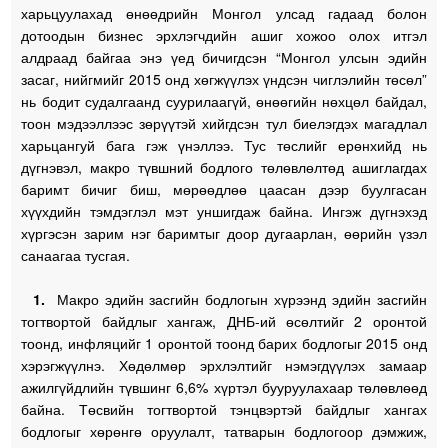
харьцуулахад өнөөдрийн Монгол улсад гадаад болон
дотоодын бизнес эрхлэгчдийн ашиг хожоо олох итгэл
алдраад байгаа энэ үед бичигдсэн “Монгол улсын эдийн
засаг, нийгмийг 2015 онд хөгжүүлэх үндсэн чиглэлийн төсөл”
нь бодит судалгаанд суурилаагүй, өнөөгийн нөхцөл байдал,
тоон мэдээллээс зөрүүтэй хийгдсэн тул биелэгдэх магадлал
харьцангуй бага гэж үнэллээ. Тус төслийг ерөнхийд нь
дүгнэвэл, макро түвшний бодлого төлөвлөлтөд ашиглагдах
баримт бичиг биш, мөрөөдлөө цаасан дээр буулгасан
хүүхдийн тэмдэглэл мэт уншигдаж байна. Ингэж дүгнэхэд
хүргэсэн зарим нэг баримтыг доор дугаарлан, өөрийн үзэл
санаагаа тусгая.
1.
Макро эдийн засгийн бодлогын хүрээнд эдийн засгийн
тогтвортой байдлыг хангаж, ДНБ-ий өсөлтийг 2 оронтой
тоонд, инфляцийг 1 оронтой тоонд барих бодлогыг 2015 онд
хэрэгжүүлнэ. Хөдөлмөр эрхлэлтийг нэмэгдүүлэх замаар
ажилгүйдлийн түвшинг 6,6% хүртэл бууруулахаар төлөвлөөд
байна. Төсвийн тогтвортой тэнцвэртэй байдлыг хангах
бодлогыг хөрөнгө оруулалт, татварын бодлогоор дэмжиж,