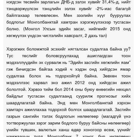
нэгдсэн төсвийн зарлагын ДНБ-д эзлэх хувийг 31,4%-д, нийт
тэнцвэржүүлсэн тэнцлийн эзлэх хувийг -2%-иас багагүй
байлгахаар төлөвлөсөн. Мөн зээлийн хүүг бууруулах
бодлогыг Монголбанктай хамтран хэрэгжүүлэхээр тусгасан
болно. (Монгол Улсын эдийн засаг, нийгмийг 2015 онд
хөгжүүлэх үндсэн чиглэлийн хавсралт, 2 дахь тал)
Хэрэгжих боломжтой эсэхийг нягталсан судалгаа байна уу?
Тус төслийг боловсруулахад ашиглагдсан тоон
мэдээллүүдийн эх сурвалж нь “Эдийн засгийн хөгжлийн яам”
гэж бичигдсэн байгаа хэдий ч хэдэн онд хийгдсэн ямар
судалгаа болох нь тодорхойгүй байна. Зөвхөн тоон
мэдээллээс харвал энэ ажил 2012 онд хийгдсэн ажил
бололтой. Хэрвээ тийм бол 2014 оны буюу өнөөгийн нөхцөл
байдлыг тусгасан судалгаанд суурилж прогнозыг хийх
шаардлагатай байна. Энд мөн Монголбанктай хэрхэн
хамтарч ажиллахаа тодорхой болгох шаардлагатай. Засгийн
газрын сангийн тэлэх бодлогын нөлөөгөөр (магадгүй үнэ
тогтворжуулах зэрэг зарим бодлого буруу байсны нөлөөгөөр)
үнийн түвшин, валютын ханш өдөр хоногоор өсөж, үүнийг
намжаахын тулд Монголбанк 7 хоног бүр интервенц