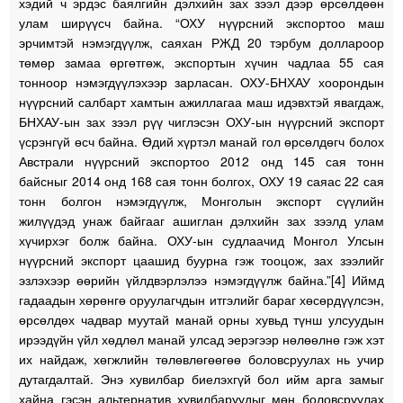
хэдий ч эрдэс баялгийн дэлхийн зах зээл дээр өрсөлдөөн
улам ширүүсч байна. “ОХУ нүүрсний экспортоо маш
эрчимтэй нэмэгдүүлж, саяхан РЖД 20 тэрбум доллароор
төмөр замаа өргөтгөж, экспортын хүчин чадлаа 55 сая
тонноор нэмэгдүүлэхээр зарласан. ОХУ-БНХАУ хоорондын
нүүрсний салбарт хамтын ажиллагаа маш идэвхтэй явагдаж,
БНХАУ-ын зах зээл рүү чиглэсэн ОХУ-ын нүүрсний экспорт
үсрэнгүй өсч байна. Өдий хүртэл манай гол өрсөлдөгч болох
Австрали нүүрсний экспортоо 2012 онд 145 сая тонн
байсныг 2014 онд 168 сая тонн болгох, ОХУ 19 саяас 22 сая
тонн болгон нэмэгдүүлж, Монголын экспорт сүүлийн
жилүүдэд унаж байгааг ашиглан дэлхийн зах зээлд улам
хүчирхэг болж байна. ОХУ-ын судлаачид Монгол Улсын
нүүрсний экспорт цаашид буурна гэж тооцож, зах зээлийг
эзлэхээр өөрийн үйлдвэрлэлээ нэмэгдүүлж байна.”[4] Иймд
гадаадын хөрөнгө оруулагчдын итгэлийг бараг хөсөрдүүлсэн,
өрсөлдөх чадвар муутай манай орны хувьд түнш улсуудын
ирээдүйн үйл хөдлөл манай улсад эерэгээр нөлөөлнө гэж хэт
их найдаж, хөгжлийн төлөвлөгөөгөө боловсруулах нь учир
дутагдалтай. Энэ хувилбар биелэхгүй бол ийм арга замыг
хайна гэсэн альтернатив хувилбаруудыг мөн боловсруулах