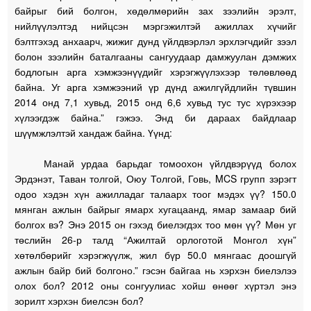
байрыг бий болгон, хөдөлмөрийн зах зээлийн эрэлт,
нийлүүлэлтэд нийцсэн мэргэжилтэй ажиллах хүчийг
бэлтгэхэд анхаарч, жижиг дунд үйлдвэрлэл эрхлэгчдийг зээл
болон зээлийн баталгааны сангуудаар дамжуулан дэмжих
бодлогын арга хэмжээнүүдийг хэрэгжүүлэхээр төлөвлөөд
байна. Уг арга хэмжээний үр дүнд ажилгүйдлийн түвшин
2014 онд 7,1 хувьд, 2015 онд 6,6 хувьд тус тус хүрэхээр
хүлээгдэж байна.” гэжээ. Энд би дараах байдлаар
шүүмжлэлтэй хандаж байна. Үүнд:
Манай урдаа барьдаг томоохон үйлдвэрүүд болох
Эрдэнэт, Таван толгой, Оюу Толгой, Говь, MCS групп зэрэгт
одоо хэдэн хүн ажилладаг талаарх тоог мэдэх үү? 150.0
мянган ажлын байрыг ямарх хугацаанд, ямар замаар бий
болгох вэ? Энэ 2015 он гэхэд биелэгдэх тоо мөн үү? Мөн уг
төслийн 26-р талд “Ажилтай орлоготой Монгол хүн”
хөтөлбөрийг хэрэгжүүлж, жил бүр 50.0 мянгаас доошгүй
ажлын байр бий болгоно.” гэсэн байгаа нь хэрхэн биелэлээ
олох бол? 2012 оны сонгуулиас хойш өнөөг хүртэл энэ
зорилт хэрхэн биелсэн бол?