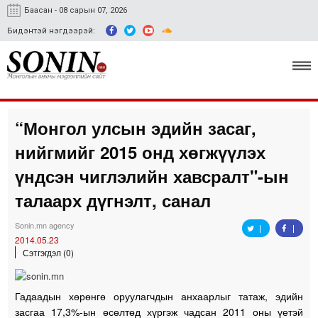
Баасан - 08 сарын 07, 2026
Бидэнтэй нэгдээрэй:
“Монгол улсын эдийн засаг,
Улс төр, эдийн засаг
нийгмийг 2015 онд хөгжүүлэх
Гэмт хэрэг
үндсэн чиглэлийн хавсралт"-ын
Нийгэм, соёл
талаарх дүгнэлт, санал
Спорт
Sonin.mn agency
2014.05.23
Easy news
Сэтгэгдэл (0)
Гадаадын хөрөнгө оруулагчдын анхаарлыг татаж, эдийн
засгаа 17,3%-ын өсөлтөд хүргэж чадсан 2011 оны үетэй