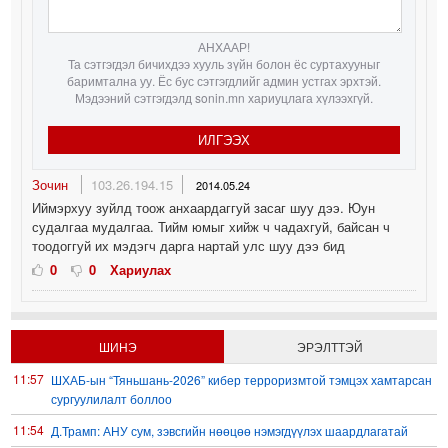
АНХААР!
Та сэтгэгдэл бичихдээ хууль зүйн болон ёс суртахууныг
баримтална уу. Ёс бус сэтгэгдлийг админ устгах эрхтэй.
Мэдээний сэтгэгдэлд sonin.mn хариуцлага хүлээхгүй.
ИЛГЭЭХ
Зочин
103.26.194.15
2014.05.24
Иймэрхуу зуйлд тоож анхаардаггуй засаг шуу дээ. Юун
судалгаа мудалгаа. Тийм юмыг хийж ч чадахгуй, байсан ч
тоодоггуй их мэдэгч дарга нартай улс шуу дээ бид
0
0
Хариулах
ШИНЭ
ЭРЭЛТТЭЙ
11:57
ШХАБ-ын “Тяньшань-2026” кибер терроризмтой тэмцэх хамтарсан
сургуулилалт боллоо
11:54
Д.Трамп: АНУ сум, зэвсгийн нөөцөө нэмэгдүүлэх шаардлагатай