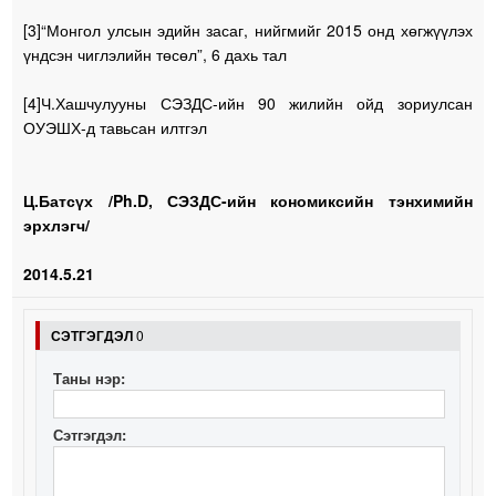
[3]“Монгол улсын эдийн засаг, нийгмийг 2015 онд хөгжүүлэх
үндсэн чиглэлийн төсөл”, 6 дахь тал
[4]Ч.Хашчулууны СЭЗДС-ийн 90 жилийн ойд зориулсан
ОУЭШХ-д тавьсан илтгэл
Ц.Батсүх /Ph.D, СЭЗДС-ийн кономиксийн тэнхимийн
эрхлэгч/
2014.5.21
СЭТГЭГДЭЛ
0
Таны нэр:
Сэтгэгдэл: