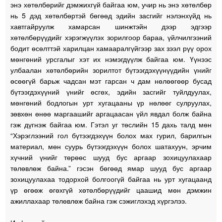
энэ хөтөлбөрийг дэмжихгүй байгаа юм, учир нь энэ хөтөлбөр
нь 5 дэд хөтөлбөртэй бөгөөд эдийн засгийг нэлэнхүйд нь
хавтгайруулж хамарсан шинжтэйн дээр эдгээр
хөтөлбөрүүдийг хэрэгжүүлэх зорилгоор бараа, үйлчилгээний
бодит өсөлттэй харилцан хамааралгүйгээр зах зээл рүү орох
мөнгөний урсгалыг хэт их нэмэгдүүлж байгаа юм. Үүнээс
улбаалан хөтөлбөрийн зорилтот бүтээгдэхүүнүүдийн үнийг
өсөөгүй барьж чадсан мэт гарсан ч дам нөлөөгөөр бусад
бүтээгдэхүүний үнийг өсгөх, эдийн засгийг туйлдуулах,
мөнгөний бодлогын урт хугацааны үр нөлөөг сулруулах,
зөвхөн өнөө маргаашийг аргацаасан үйл явдал болж байна
гэж дүгнэж байгаа юм. Гэтэл уг төслийн 15 дахь талд мөн
“Хэрэглээний гол бүтээгдэхүүн болох мах гурил, барилгын
материал, мөн суурь бүтээгдэхүүн болох шатахуун, эрчим
хүчний үнийг төрөөс шууд бус аргаар зохицуулахаар
төлөвлөж байна.” гэсэн бөгөөд ямар шууд бус аргаар
зохицуулахаа тодорхой болгоогүй байгаа нь урт хугацаанд
үр өгөөж өгөхгүй хөтөлбөрүүдийг цаашид мөн дэмжин
ажиллахаар төлөвлөж байна гэж сэжиглэхэд хүргэлээ.