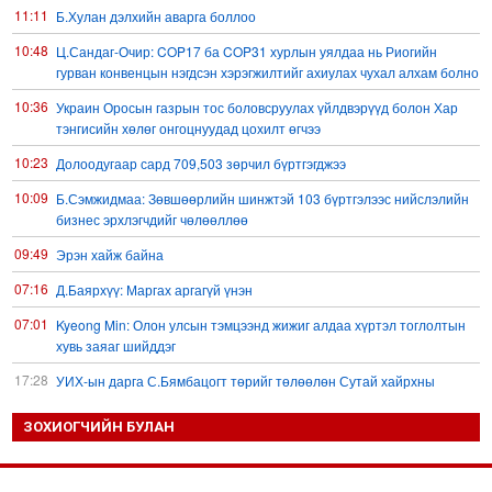
11:11
Б.Хулан дэлхийн аварга боллоо
10:48
Ц.Сандаг-Очир: COP17 ба COP31 хурлын уялдаа нь Риогийн
гурван конвенцын нэгдсэн хэрэгжилтийг ахиулах чухал алхам болно
10:36
Украин Оросын газрын тос боловсруулах үйлдвэрүүд болон Хар
тэнгисийн хөлөг онгоцнуудад цохилт өгчээ
10:23
Долоодугаар сард 709,503 зөрчил бүртгэгджээ
10:09
Б.Сэмжидмаа: Зөвшөөрлийн шинжтэй 103 бүртгэлээс нийслэлийн
бизнес эрхлэгчдийг чөлөөллөө
09:49
Эрэн хайж байна
07:16
Д.Баярхүү: Маргах аргагүй үнэн
07:01
Kyeong Min: Олон улсын тэмцээнд жижиг алдаа хүртэл тоглолтын
хувь заяаг шийддэг
17:28
УИХ-ын дарга С.Бямбацогт төрийг төлөөлөн Сутай хайрхны
тэнгэрийг тахих төрийн тахилгад оролцлоо
ЗОХИОГЧИЙН БУЛАН
15:45
“Хотын дарга сонсож байна” 150150 тусгай дугаарыг наймдугаар
сарын 14-нөөс ажиллуулж эхэлнэ
14:55