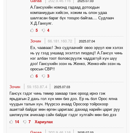
Ganaa
202.9.46.116
2025.07.03
А.Гансүхийн номонд гадаад дотоодын
компаниудын хийсэн, хожим нь олон удаа
шалгасан бараг бүх тооцоо байгаа.... Судлаач
Х.Д.Ганхуяг.
5
4
Зочин
66.181.160.72
2025.07.04
Еэ, чааваас! Энэ судлаачийг овоо эрүүл юм хэлэх
нь үү гээд уншаад эхэлтэл пиздец!! А.Гансүх чинь
нэг албан тоот боловсруулж чаддаггүй хүн шүү
дээ! Гансүхийн эзэн нь Женко, Женко-ийн эзэн нь
оросын СВР!!
6
3
Зочин
59.153.87.4
2025.07.03
Гансүх гэдэг чинь төмөр замаар танк ороод ирнэ гэж
ярьдагын 2 дахь гол хүн мөн биз дээ. Ер нь бол Орос ялна
чуудын талын хүн. Нүүрсээ ачаад Оросоор тойрохоор
ашигтай байдаг мөн өргөн царигаас дахиад нарийн цариг руу
шилжүүлж ачихаар сайн байдаг гэдэг хулгайч мөн биз дээ
14
7
Хариулах
Ganaa
202.9.46.116
2025.07.03