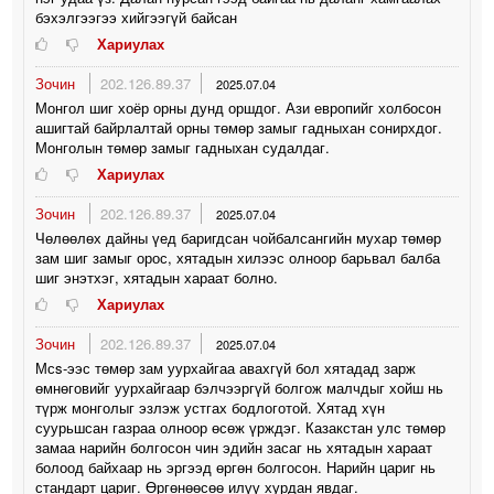
бэхэлгээгээ хийгээгүй байсан
Хариулах
Зочин
202.126.89.37
2025.07.04
Монгол шиг хоёр орны дунд оршдог. Ази европийг холбосон
ашигтай байрлалтай орны төмөр замыг гадныхан сонирхдог.
Монголын төмөр замыг гадныхан судалдаг.
Хариулах
Зочин
202.126.89.37
2025.07.04
Чөлөөлөх дайны үед баригдсан чойбалсангийн мухар төмөр
зам шиг замыг орос, хятадын хилээс олноор барьвал балба
шиг энэтхэг, хятадын хараат болно.
Хариулах
Зочин
202.126.89.37
2025.07.04
Мсs-ээс төмөр зам уурхайгаа авахгүй бол хятадад зарж
өмнөговийг уурхайгаар бэлчээргүй болгож малчдыг хойш нь
түрж монголыг эзлэж устгах бодлоготой. Хятад хүн
суурьшсан газраа олноор өсөж үрждэг. Казакстан улс төмөр
замаа нарийн болгосон чин эдийн засаг нь хятадын хараат
болоод байхаар нь эргээд өргөн болгосон. Нарийн цариг нь
стандарт цариг. Өргөнөөсөө илүү хурдан явдаг.