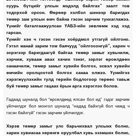
суурь бүтцийг улсын мэдэлд байлгах” заалт тов
тодорхой орсон. Өөрөөр хэлбэл шинээр баригдах
төмөр зам улсын өмч байна гэсэн зарчим тунхаглажээ.
Үүнийг баталгаажуулсан ҮАБЗ-ийн зөвлөмж хэд хэд
гарсан.
Үүнийг хэн ч гэсэн гэсэн хоёрдмол утгагүй ойлгоно.
Гэтэл манай зарим том баячууд “ойлгосонгүй”, харин ч
эсрэгээр баригдаагүй байгаа төмөр замыг хувьчилж,
хэрчиж, хувааж авах хачин тэнэг, зэрлэг өрсөлдөөн
санаачилж, төмөр замыг хувийн болгох, эсвэл хувийн
өмчийн оролцоотой болгох санаа олжээ. Үүнийгээ
хэрэгжүүлэхийн тулд төрийн бодлогоор төрөөс тавьж
буй төмөр замыг гацаах ёрын арга хэрэглэх болов.
Гадаад шуналд бол “өрсөлдөөд ялсан бол ид” гэдэг зарчим
үйлчилдэг бол монгол шуналд “надад байхгүй бол чамд ч
гэсэн байхгүй” гэсэн зарчим үйлчилдэг.
Хэрэв төмөр замыг улс барьчихвал улсынх болно,
харин хувиасаа хөрөнгө оруулбал хувь эзэмших болно,