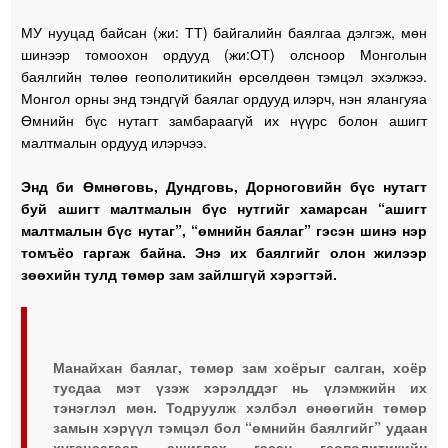
МУ нууцад байсан (жи: ТТ) байгалийн баялгаа дэлгэж, мөн
шинээр томоохон ордууд (жи:ОТ) олсноор Монголын
баялгийн төлөө геополитикийн өрсөлдөөн тэмцэл эхэлжээ.
Монгол орны энд тэндгүй баялаг ордууд илэрч, нэн ялангуяа
Өмнийн бүс нутагт замбараагүй их нүүрс болон ашигт
малтмалын ордууд илэрчээ.
Энд би Өмнөговь, Дундговь, Дорноговийн бүс нутагт
буй ашигт малтмалын бүс нутгийг хамарсан “ашигт
малтмалын бүс нутаг”, “өмнийн баялаг” гэсэн шинэ нэр
томъёо гаргаж байна. Энэ их баялгийг олон жилээр
зөөхийн тулд төмөр зам зайлшгүй хэрэгтэй.
Манайхан баялаг, төмөр зам хоёрыг салган, хоёр
тусдаа мэт үзэж хэрэлддэг нь үлэмжийн их
тэнэглэл мөн. Тодруулж хэлбэл өнөөгийн төмөр
замын хэрүүл тэмцэл бол “өмнийн баялгийг” удаан
хугацаагаар ашиглах гэсэн геополитикийн