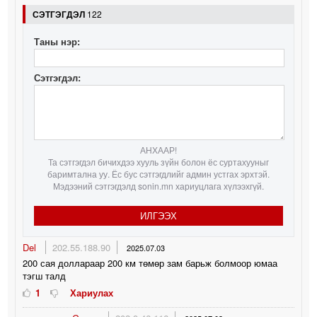
СЭТГЭГДЭЛ
122
Таны нэр:
Сэтгэгдэл:
АНХААР!
Та сэтгэгдэл бичихдээ хууль зүйн болон ёс суртахууныг
баримтална уу. Ёс бус сэтгэгдлийг админ устгах эрхтэй.
Мэдээний сэтгэгдэлд sonin.mn хариуцлага хүлээхгүй.
ИЛГЭЭХ
Del
202.55.188.90
2025.07.03
200 сая доллараар 200 км төмөр зам барьж болмоор юмаа
тэгш талд
1
Хариулах