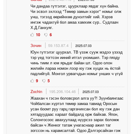
Чи дандаа гүтгэлэг, цуурхлаар явдаг хүн байна.
Чи эсвэл эхлээд "Төмөр замын хэрэг" номыг олж
унш, тэгээд өөрийнхөө дүнэлтийг хий. Хэрэв
ингэж чадахгүй бол амаа хамхиж сур.. Судлаач
Х.Д.Ганхуяг.
10
6
Зочин
59.153.87.4
2025.07.03
Юун гүтгэлэг цуурхал. ТВ үзэж сууж мэдээ үзээд
тэр үед тогтсон ииний итгэл үнэмшил. Тэр пязду
чинь тиим л юм ярьдаг байан шт. Одоо олон
жилийн лараа номон лээр юу гэж хуцах нь ёстой
падлийгүй. Монгол урвагчдын номыг унших ч үгүй
9
5
Zochin
195.206.104.46
2025.07.03
Жаахан ч гэсэн боловсрол алга уу?! Зүүнбаянгаас
Чойбалсан хүртэл төмөр замаа тавиад Оросын
усан боомт руу гарц гаргачихсан бол юу гэж дан
хятадуудаас хараат байдалд орж байхав. Япон,
Солонгосоос авахуулаад нүүрсээ зарах боломж
байсан ч Женког татаж унагаснаар ажил таг
зогссон нь харамсалтай. Одоо Дэлгэрсайхан гэж