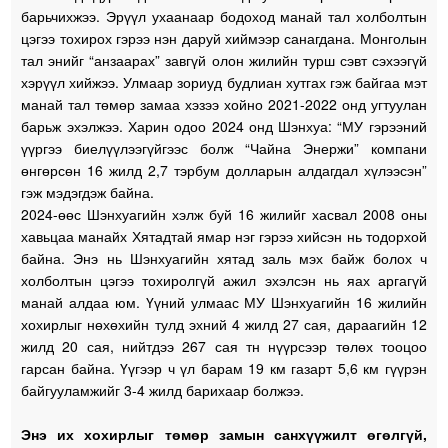
барьчихжээ. Эрүүл ухаанаар бодоход манай тал холболтын
цэгээ тохирох гэрээ нэн даруй хиймээр санагдана. Монголын
тал энийг “анзаарах” завгүй олон жилийн турш сэвт сэхээгүй
хэрүүл хийжээ. Улмаар зориуд будлиан хутгах гэж байгаа мэт
манай тал төмөр замаа хэзээ хойно 2021-2022 онд угтуулан
барьж эхэлжээ. Харин одоо 2024 онд Шэнхуа: “МУ гэрээний
үүргээ биелүүлээгүйгээс болж “Чайна Энержи” компани
өнгөрсөн 16 жилд 2,7 тэрбум долларын алдагдал хүлээсэн”
гэж мэдэгдэж байна.
2024-өөс Шэнхуагийн хэлж буй 16 жилийг хасвал 2008 оны
хавьцаа манайх Хятадтай ямар нэг гэрээ хийсэн нь тодорхой
байна. Энэ нь Шэнхуагийн хятад заль мэх байж болох ч
холболтын цэгээ тохиролгүй ажил эхэлсэн нь яах аргагүй
манай алдаа юм. Үүний улмаас МУ Шэнхуагийн 16 жилийн
хохирлыг нөхөхийн тулд эхний 4 жилд 27 сая, дараагийн 12
жилд 20 сая, нийтдээ 267 сая тн нүүрсээр төлөх тооцоо
гарсан байна. Үүгээр ч үл барам 19 км газарт 5,6 км гүүрэн
байгууламжийг 3-4 жилд барихаар болжээ.
Энэ их хохирлыг төмөр замын санхүүжилт өгөлгүй,