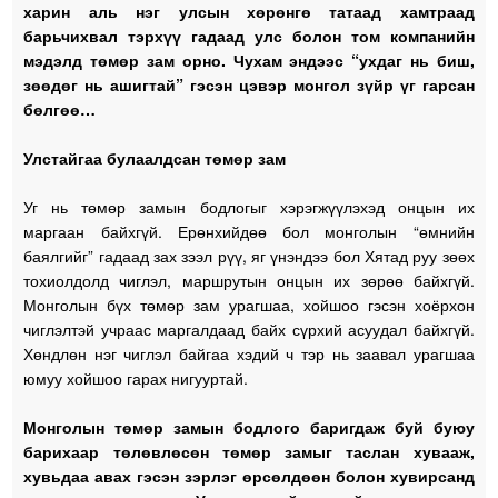
харин аль нэг улсын хөрөнгө татаад хамтраад
барьчихвал тэрхүү гадаад улс болон том компанийн
мэдэлд төмөр зам орно. Чухам эндээс “ухдаг нь биш,
зөөдөг нь ашигтай” гэсэн цэвэр монгол зүйр үг гарсан
бөлгөө…
Улстайгаа булаалдсан төмөр зам
Уг нь төмөр замын бодлогыг хэрэгжүүлэхэд онцын их
маргаан байхгүй. Ерөнхийдөө бол монголын “өмнийн
баялгийг” гадаад зах зээл рүү, яг үнэндээ бол Хятад руу зөөх
тохиолдолд чиглэл, маршрутын онцын их зөрөө байхгүй.
Монголын бүх төмөр зам урагшаа, хойшоо гэсэн хоёрхон
чиглэлтэй учраас маргалдаад байх сүрхий асуудал байхгүй.
Хөндлөн нэг чиглэл байгаа хэдий ч тэр нь заавал урагшаа
юмуу хойшоо гарах нигууртай.
Монголын төмөр замын бодлого баригдаж буй буюу
барихаар төлөвлөсөн төмөр замыг таслан хувааж,
хувьдаа авах гэсэн зэрлэг өрсөлдөөн болон хувирсанд