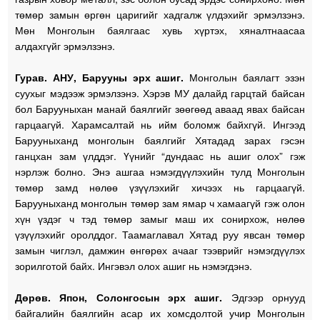
төмөр замын өргөн царигийг хадгалж үлдэхийг эрмэлзэнэ.
Мөн Монголын баялгаас хувь хүртэх, хяналтнаасаа
алдахгүйг эрмэлзэнэ.
Гурав.
АНУ, Барууны эрх ашиг.
Монголын баялагт эзэн
суухыг мэдээж эрмэлзэнэ. Хэрэв МУ далайд гарцтай байсан
бол Барууныхан манай баялгийг зөөгөөд аваад явах байсан
гарцаагүй. Харамсалтай нь ийм боломж байхгүй. Ингээд
Барууныханд монголын баялгийг Хятадад зарах гэсэн
ганцхан зам үлддэг. Үүнийг “дундаас нь ашиг олох” гэж
нэрлэж болно. Энэ ашгаа нэмэгдүүлэхийн тулд Монголын
төмөр замд нөлөө үзүүлэхийг хичээх нь гарцаагүй.
Барууныханд монголын төмөр зам ямар ч хамаагүй гэж олон
хүн үздэг ч тэд төмөр замыг маш их сонирхож, нөлөө
үзүүлэхийг оролддог. Таамаглавал Хятад руу явсан төмөр
замын чиглэл, дамжин өнгөрөх ачааг тээврийг нэмэгдүүлэх
зорилготой байх. Ингэвэл олох ашиг нь нэмэгдэнэ.
Дөрөв. Япон, Солонгосын эрх ашиг.
Эдгээр орнууд
байгалийн баялгийн асар их хомсдолтой учир Монголын