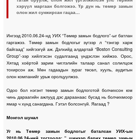
хэрүүл маргаан болгожээ. Үр дүн нь төмөр замын
олон жил сунжирсан гацаа…
Ингээд 2010.06.24-нд УИХ “Төмөр замын бодлого”-ыг батлан
гаргажээ. Төмөр замын бодлогыг зүгээр л “тэнгэр харж
байгаад” хийгээгүй аж. Дэлхийд алдартай “Boston Consulting
Group”-ээр хийлгэсэн судалгаанд үндэслэн хийжээ. Орос,
Хятад хоёртой зарим чиглэлийн талаар санал солилцож
тохирсон аж. Мөн гадаадын зураг төсөл, хууль, аудитын
олон компанийг урьж оролцуулжээ.
Одоо бол нэгэнт төмөр замын бодлоготой болчихсон юм
чинь дараагийн ажлууд дэс дараанаас бусад нь болчихмоор
ямар ч хүнд санагдана. Гэтэл болсонгүй. Яагаад ?
Монгол шунал
Уг нь Төмөр замын бодлогыг баталсан УИХ-ын
2010.06.24-ний тогтоолд: “..шинээр барих төмөр замын