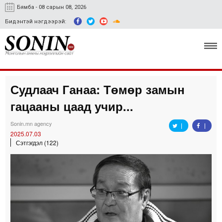
Бямба - 08 сарын 08, 2026
Бидэнтэй нэгдээрэй:
Судлаач Ганаа: Төмөр замын
Улс төр, эдийн засаг
гацааны цаад учир...
Гэмт хэрэг
Sonin.mn agency
Нийгэм, соёл
2025.07.03
Сэтгэгдэл (122)
Спорт
Easy news