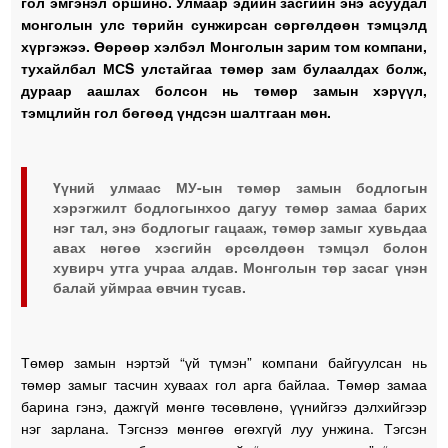
гол эмгэнэл оршино. Улмаар эдийн засгийн энэ асуудал
монголын улс төрийн сунжирсан сөргөлдөөн тэмцэлд
хүргэжээ. Өөрөөр хэлбэл Монголын зарим том компани,
тухайлбал МСS улстайгаа төмөр зам булаалдах болж,
дураар аашлах болсон нь төмөр замын хэрүүл,
тэмцлийн гол бөгөөд үндсэн шалтгаан мөн.
Үүний улмаас МУ-ын төмөр замын бодлогын
хэрэгжилт бодлогынхоо дагуу төмөр замаа барих
нэг тал, энэ бодлогыг гацааж, төмөр замыг хувьдаа
авах нөгөө хэсгийн өрсөлдөөн тэмцэл болон
хувирч утга учраа алдав. Монголын төр засаг үнэн
балай уймраа өвчин тусав.
Төмөр замын нэртэй “үй түмэн” компани байгуулсан нь
төмөр замыг тасчин хуваах гол арга байлаа. Төмөр замаа
барина гэнэ, дажгүй мөнгө төсөвлөнө, үүнийгээ дэлхийгээр
нэг зарлана. Тэгснээ мөнгөө өгөхгүй луу унжина. Тэгсэн