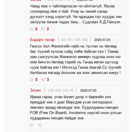
Чамд яаж ч тайлбарласан чи ойлгохгүй. Яахав
солиороод явж л бай. Учир нь чиний санаа
дүгнэлт хэнд хэрэггүй. Чи ядахдаа тал хуудас юм
эвлүүлж бичиж чадах биш... Судлаач Х.Д.Ганхуяг.
6
2
Бадарч тахар
66.181.185.185
2025.07.03
Гансүх бол Жeнкогийн найз нь туслах нь бөгөөд
бас түүний хүчээр сайд хийж байсан хүн ! Төмөр
зам саатуулсан Жeнкогоо өмөөрч худлаа үнэн нэг
ном бичсэн бөгөөд тэрийг нь Ганаа өвгөн шүтээд
сууж байгаа юм ! Ингэхэд Ганаа баагий Сү туучийг
балбахаа яагаад больчих ва зоос авчихсан юмуу !
5
3
Зочин
195.206.104.46
2025.07.03
Ирваа гараа, усан боомт дээр л биржийн үнэ
яригддаг юм л даа! Өөрсдөө усан онгоцоороо
зөөгөөл аваад явчихдаг юм. Худалдааны нөхцөл
FOB (Free On Board). Incoterms нэртэй олон улсын
худадааны нөхцөо байдаг юм.