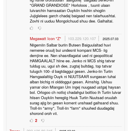
"GRAND GRANDIOSE" Horloloos , tuunii ulaan
luivarchin hamsaatan Ouykiin hoshin shogiin
Jujiglelees garch chadaj baigaad nen talarhuushtai.
Zovhi ni uuduu Mongolchuud shuu dee. Gaihaltai.
Megawatt Icon "Z"
103.229.120.107
2025.07.03
Niigemiin Salbar buriin Buteen Baiguulaltad huvi
nemeree oruulj bui undesnii kompani MCS- iig
demjine ee. Nen shasrdlagatai ued ni geopolitical
HAMGAALALT hiine ee. Jenko ni MCS shig tatvar
tuldug uu, ugui sh dee, zugtaj bultdag, top tatvar
tulugch 100- d bagtdaggui gesen. Jenko-iin Turiin
Hamgaalaltiig Ouyk ni NUUTSAAR sungasan tuhai
alban bichig ni olddoggui gesen. Aimshig. Ushuu
yamar olon Miangan Um ingej nuugaad ustgaj haysan
bol. Orlogoo ch notloj chadahgui boltloo ih Turiin luivar
hiisen Ouykiin heregiig Huuk Turiin Nuutsad oruulah
surag ajig bn gesen koment unshaad gaihsand shuu.
Troll-iin "army", Troll-iin "farm" shuuhed duudagdaj
shorond oroh vii.
2
Зочин
202.126.89.245