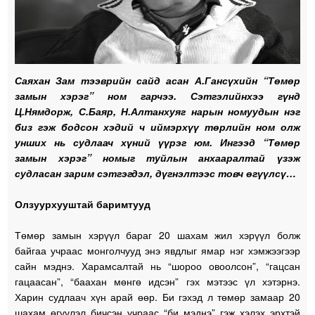
Саяхан Зам тээврийн сайд асан А.Гансүхийн “Төмөр
замын хэрэг” ном гарчээ. Сэтгэлийнхээ гүнд
Ц.Нямдорж, С.Баяр, Н.Алтанхуяг нарын номуудын нэг
биз гэж бодсон хэдий ч иймэрхүү төрлийн ном олж
унших нь судлаач хүний үүрэг юм. Ингээд “Төмөр
замын хэрэг” номыг туйлын анхааралтай үзэж
судласан зарим сэтгэгдэл, дүгнэлтээс товч өгүүлсү…
Олзуурхууштай баримтууд
Төмөр замын хэрүүл бараг 20 шахам жил хэрүүл болж
байгаа учраас монголчууд энэ явдлыг ямар нэг хэмжээгээр
сайн мэднэ. Харамсалтай нь “шороо овоолсон”, “гацсан
гацаасан”, “баахан мөнгө идсэн” гэх мэтээс үл хэтэрнэ.
Харин судлаач хүн арай өөр. Би гэхэд л төмөр замаар 20
шахам өгүүлэл бичсэн учраас “би мэднэ” гэж хэлэх эрхтэй