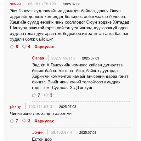
зочин
66.181.178.120
2025.07.03
Энэ Ганхуяг судлаачийг их дэмждэг байлаа, даанч Оюун
эрдэнийг долоож хол иддэг болсноос хойш үзэхээ больсон.
Хамгийн сүүлд өөрийн чинь хооллодог Оюун эрдэнэ Хятадад
Шинхуад ашигтай гэрээ хийсэн үед яагаад дуугараагүй одоо
худлаа гэнэт дуугарав гэж бодохоор итгэх итгэл алга бас нэг
худалч болж байх шиг
8
4
Хариулах
Ganaa
202.9.46.116
2025.07.03
Энд би А.Гансүхийн номноос хийсэн дүгнэлтээ
бичиж байна. Би гэнэт биш, байнга дуугардаг.
Харин чи комментоо намайг бичсэний дараа гэнэт
бичдэг. Энийг чинь хүний толгойгоор амьдрах
гэдэг юм. Судлаач Х.Д.Ганхуяг.
7
3
pkxny
103.111.68.3
2025.07.03
Чиний зөнөглөх хэнд ч хэрэггүй
7
3
Хариулах
Зочин
59.153.87.4
2025.07.03
Ёстой доо