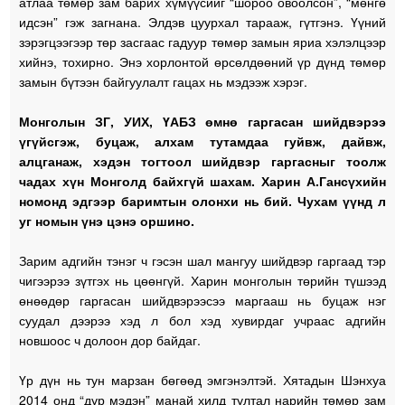
атлаа төмөр зам барих хүмүүсийг “шороо овоолсон”, “мөнгө
идсэн” гэж загнана. Элдэв цуурхал тарааж, гүтгэнэ. Үүний
зэрэгцээгээр төр засгаас гадуур төмөр замын яриа хэлэлцээр
хийнэ, тохирно. Энэ хорлонтой өрсөлдөөний үр дүнд төмөр
замын бүтээн байгуулалт гацах нь мэдээж хэрэг.
Монголын ЗГ, УИХ, ҮАБЗ өмнө гаргасан шийдвэрээ
үгүйсгэж, буцаж, алхам тутамдаа гуйвж, дайвж,
алцганаж, хэдэн тогтоол шийдвэр гаргасныг тоолж
чадах хүн Монголд байхгүй шахам. Харин А.Гансүхийн
номонд эдгээр баримтын олонхи нь бий. Чухам үүнд л
уг номын үнэ цэнэ оршино.
Зарим адгийн тэнэг ч гэсэн шал мангуу шийдвэр гаргаад тэр
чигээрээ зүтгэх нь цөөнгүй. Харин монголын төрийн түшээд
өнөөдөр гаргасан шийдвэрээсээ маргааш нь буцаж нэг
суудал дээрээ хэд л бол хэд хувирдаг учраас адгийн
новшоос ч долоон дор байдаг.
Үр дүн нь тун марзан бөгөөд эмгэнэлтэй. Хятадын Шэнхуа
2014 онд “дур мэдэн” манай хилд тултал нарийн төмөр зам