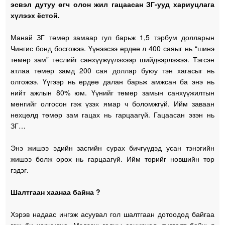
эсвэл дутуу өгч олон жил гацаасан ЗГ-ууд хариуцлага
хүлээх ёстой.
Манай ЗГ төмөр замаар гул барьж 1,5 тэрбум долларын
Чингис бонд босгожээ. Үүнээсээ ердөө л 400 саяыг нь “шинэ
төмөр зам” төслийг санхүүжүүлэхээр шийдвэрлэжээ. Тэгсэн
атлаа төмөр замд 200 сая доллар буюу тэн хагасыг нь
олгожээ. Үүгээр нь ердөө далан барьж амжсан ба энэ нь
нийт ажлын 80% юм. Үүнийг төмөр замын санхүүжилтын
мөнгийг олгосон гэж үзэх ямар ч боломжгүй. Ийм заваан
нөхцөлд төмөр зам гацах нь гарцаагүй. Гацаасан эзэн нь
ЗГ…
Энэ жишээ эдийн засгийн сурах бичгүүдэд усан тэнэгийн
жишээ болж орох нь гарцаагүй. Ийм төрийг новшийн төр
гэдэг.
Шалтгаан хаанаа байна ?
Хэрэв надаас ингэж асуувал гол шалтгаан дотоодод байгаа