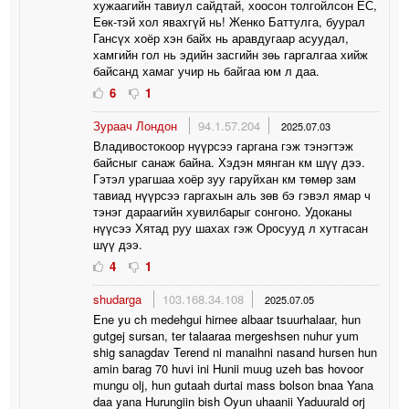
хужаагийн тавиул сайдтай, хоосон толгойлсон ЕС,
Еөк-тэй хол явахгүй нь! Женко Баттулга, буурал
Гансүх хоёр хэн байх нь аравдугаар асуудал,
хамгийн гол нь эдийн засгийн зөь гаргалгаа хийж
байсанд хамаг учир нь байгаа юм л даа.
6
1
Зураач Лондон
94.1.57.204
2025.07.03
Владивостокоор нүүрсээ гаргана гэж тэнэгтэж
байсныг санаж байна. Хэдэн мянган км шүү дээ.
Гэтэл урагшаа хоёр зуу гаруйхан км төмөр зам
тавиад нүүрсээ гаргахын аль зөв бэ гэвэл ямар ч
тэнэг дараагийн хувилбарыг сонгоно. Удоканы
нүүсээ Хятад руу шахах гэж Оросууд л хутгасан
шүү дээ.
4
1
shudarga
103.168.34.108
2025.07.05
Ene yu ch medehgui hirnee albaar tsuurhalaar, hun
gutgej sursan, ter talaaraa mergeshsen nuhur yum
shig sanagdav Terend ni manaihni nasand hursen hun
amin barag 70 huvi ini Hunii muug uzeh bas hovoor
mungu olj, hun gutaah durtai mass bolson bnaa Yana
daa yana Hurungiin bish Oyun uhaanii Yaduurald orj