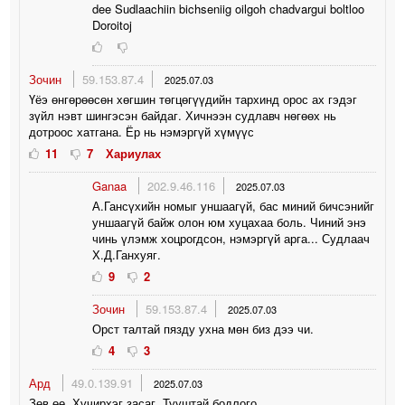
dee Sudlaachiin bichseniig oilgoh chadvargui boltloo
Doroitoj
Зочин
59.153.87.4
2025.07.03
Үёэ өнгөрөөсөн хөгшин төгцөгүүдийн тархинд орос ах гэдэг
зүйл нэвт шингэсэн байдаг. Хичнээн судлавч нөгөөх нь
дотроос хатгана. Ёр нь нэмэргүй хүмүүс
11
7
Хариулах
Ganaa
202.9.46.116
2025.07.03
А.Гансүхийн номыг уншаагүй, бас миний бичсэнийг
уншаагүй байж олон юм хуцахаа боль. Чиний энэ
чинь үлэмж хоцрогдсон, нэмэргүй арга... Судлаач
Х.Д.Ганхуяг.
9
2
Зочин
59.153.87.4
2025.07.03
Орст талтай пязду ухна мөн биз дээ чи.
4
3
Ард
49.0.139.91
2025.07.03
Зөв өө. Хүчирхэг засаг. Тууштай бодлого.