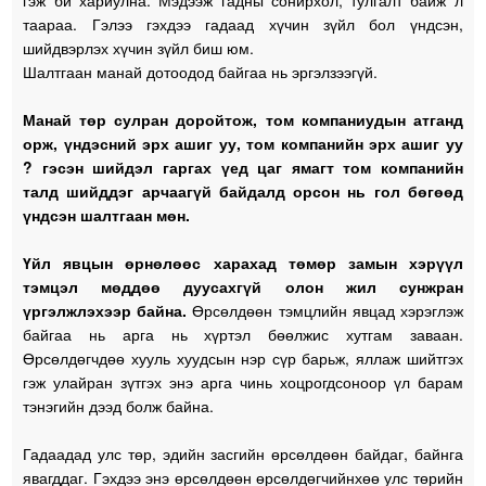
гэж би хариулна. Мэдээж гадны сонирхол, тулгалт байж л
таараа. Гэлээ гэхдээ гадаад хүчин зүйл бол үндсэн,
шийдвэрлэх хүчин зүйл биш юм.
Шалтгаан манай дотоодод байгаа нь эргэлзээгүй.
Манай төр сулран доройтож, том компаниудын атганд
орж, үндэсний эрх ашиг уу, том компанийн эрх ашиг уу
? гэсэн шийдэл гаргах үед цаг ямагт том компанийн
талд шийддэг арчаагүй байдалд орсон нь гол бөгөөд
үндсэн шалтгаан мөн.
Үйл явцын өрнөлөөс харахад төмөр замын хэрүүл
тэмцэл мөддөө дуусахгүй олон жил сунжран
үргэлжлэхээр байна.
Өрсөлдөөн тэмцлийн явцад хэрэглэж
байгаа нь арга нь хүртэл бөөлжис хутгам заваан.
Өрсөлдөгчдөө хууль хуудсын нэр сүр барьж, яллаж шийтгэх
гэж улайран зүтгэх энэ арга чинь хоцрогдсоноор үл барам
тэнэгийн дээд болж байна.
Гадаадад улс төр, эдийн засгийн өрсөлдөөн байдаг, байнга
явагддаг. Гэхдээ энэ өрсөлдөөн өрсөлдөгчийнхөө улс төрийн