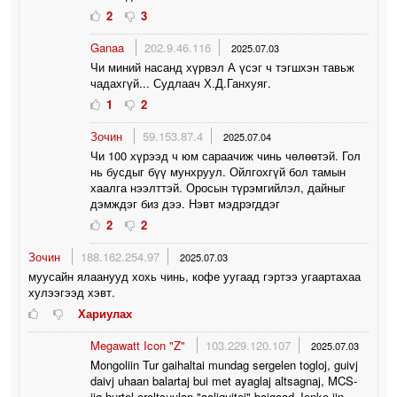
2
3
Ganaa
202.9.46.116
2025.07.03
Чи миний насанд хүрвэл А үсэг ч тэгшхэн тавьж
чадахгүй... Судлаач Х.Д.Ганхуяг.
1
2
Зочин
59.153.87.4
2025.07.04
Чи 100 хүрээд ч юм сараачиж чинь чөлөөтэй. Гол
нь бусдыг бүү мунхруул. Ойлгохгүй бол тамын
хаалга нээлттэй. Оросын түрэмгийлэл, дайныг
дэмждэг биз дээ. Нэвт мэдрэгддэг
2
2
Зочин
188.162.254.97
2025.07.03
муусайн ялаанууд хохь чинь, кофе уугаад гэртээ угаартахаа
хулээгээд хэвт.
Хариулах
Megawatt Icon "Z"
103.229.120.107
2025.07.03
Mongoliin Tur gaihaltai mundag sergelen togloj, guivj
daivj uhaan balartaj bui met ayaglaj altsagnaj, MCS-
iig hurtel oroltsuulan "aaliguitej" baigaad Jenko-iin