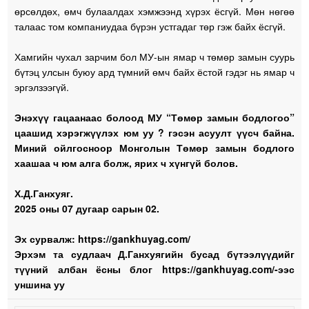
өрсөлдөх, өмч булаалдах хэмжээнд хүрэх ёсгүй. Мөн нөгөө
талаас том компаниудаа бүрэн устгадаг төр гэж байх ёсгүй.
Хамгийн чухал зарчим бол МУ-ын ямар ч төмөр замын суурь
бүтэц улсын буюу ард түмний өмч байх ёстой гэдэг нь ямар ч
эргэлзээгүй.
Энэхүү гацаанаас болоод МУ “Төмөр замын бодлогоо”
цаашид хэрэгжүүлэх юм уу ? гэсэн асуулт үүсч байна.
Миний ойлгосноор Монголын Төмөр замын бодлого
хаашаа ч юм алга болж, ярих ч хүнгүй болов.
Х.Д.Ганхуяг.
2025 оны 07 дугаар сарын 02.
Эх сурвалж: https://gankhuyag.com/
Эрхэм та судлаач Д.Ганхуягийн бусад бүтээлүүдийг
түүний албан ёсны блог https://gankhuyag.com/-ээс
уншина уу