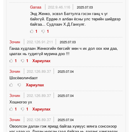
Ganaa
202.9.46.116
2025.07.03
Энд Женко, эсвэл Баттулга гэсэн ганц ч үг
байхгүй. Ердөө л албан ёсны улс төрийн шийдвэр
байгаа... Судлаач Х.Д.Ганхуяг.
1
1
Зочин
202.126.91.211
2025.07.03
Ганаа худлаач Женкогийн бөгсийг мөн ч их дол оох юм даа,
цаатах нь гудиггүй мурина доо !!!
1
1
Хариулах
Зочин
202.126.89.37
2025.07.04
Шосёөоличбаот
Хариулах
Зочин
202.126.89.37
2025.07.04
Хошногоо ух
1
1
Хариулах
Зочин
202.126.89.37
2025.07.04
Овоолсон далан гэж яриад байгаа хүмүүс мянга сонсохоор
нэг удаа үз. Далан нурсан гээд байгаа нь даланг хамгаалах