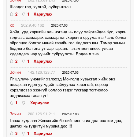
2025.07.03
Шаадаг гар, хулгай, луйврынхан
2
1
Хариулах
хх
202.9.40.162
2025.07.03
Хойд, урд хөршийн аль нэгэнд нь илүү хайртайдаа бус, харин
тэднээс хамаарах хамаарлыг /хөрөнгө оруулалтыг/ аль болох
ойролцоо болгох манай төрийн гол бодлого юм. Төмөр замын
бодлого бол энэ утгаар гарсан. Гэтэл мөнгөнөөс улсаа
худалдагч нар үүнийг сүйрүүлсэн. Ердөө л энэ.
2
1
Хариулах
Зочин
142.126.123.77
2025.07.03
Яг шулуун үнэнийг xэлэxэд Монголд xувьсгал xийж энэ
ялзарсан идэн уугчдийг зайлуулаx xэрэгтэй, өөрөөр
xэрэлдсээр эзэнгүй боллоо гэдэг тусгаар тогтнолоо
алдчихжээ гэсэн үг!
1
Хариулах
Зочин
202.126.91.211
2025.07.03
Ганаа худлаач Женкогийн бөгсийг мөн ч их дол оох юм даа,
цаатах нь гудиггүй мурина доо !!!
3
1
Хариулах