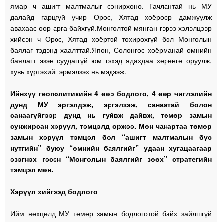
ямар ч ашигт малтмалыг сонирхоно. Гачлантай нь МУ
далайд гарцгүй учир Орос, Хятад хоёроор дамжуулж
авахаас өөр арга байхгүй.Монголтой мянган гэрээ хэлэлцээр
хийсэн ч Орос, Хятад хоёртой тохирохгүй бол Монголын
баялаг тэдэнд хаалттай.Япон, Солонгос хоёрманай өмнийн
баялагт эзэн суудаггүй юм гэхэд ядахдаа хөрөнгө оруулж,
хувь хүртэхийг эрмэлзэх нь мэдээж.
Ийнхүү геополитикийн 4 өөр бодлого, 4 өөр чиглэлийн
дунд МУ эргэлдэж, эргэлзэж, санаатай болон
санаагүйгээр дунд нь гуйвж дайвж, төмөр замын
сунжирсан хэрүүл, тэмцэлд оржээ. Мөн чанартаа төмөр
замын хэрүүл тэмцэл бол “ашигт малтмалын бүс
нутгийн” буюу “өмнийн баялгийг” удаан хугацаагаар
эзэгнэх гэсэн “Монголын баялгийг зөөх” стратегийн
тэмцэл мөн.
Хэрүүл хийгээд бодлого
Ийм нөхцөлд МУ төмөр замын бодлоготой байх зайлшгүй