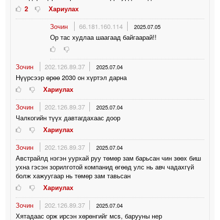
2
Хариулах
Зочин
66.181.160.114
2025.07.05
Ор тас худлаа шаагаад байгаарай!!
Зочин
202.126.89.37
2025.07.04
Нүүрсээр өрөө 2030 он хүртэл дарна
Хариулах
Зочин
202.126.89.37
2025.07.04
Чалкогийн түүх давтагдахаас доор
Хариулах
Зочин
202.126.89.37
2025.07.04
Австрайлд нэгэн уурхай руу төмөр зам барьсан чин зөөх биш
ухна гэсэн зорилготой компанид өгөөд улс нь авч чадахгүй
болж хажуугаар нь төмөр зам тавьсан
Хариулах
Зочин
202.126.89.37
2025.07.04
Хятадаас орж ирсэн хөрөнгийг мсs, барууны нер