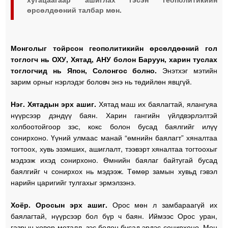
өрсөлдөөний талбар мөн.
Монголыг тойрсон геополитикийн өрсөлдөөний гол
тоглогч нь ОХУ, Хятад, АНУ болон Баруун, харин туслах
тоглогчид нь Япон, Солонгос болно.
Энэтхэг мэтийн
зарим орныг нэрлэдэг боловч энэ нь төдийлөн явцгүй.
Нэг. Хятадын эрх ашиг.
Хятад маш их баялагтай, ялангуяа
нүүрсээр дэндүү баян. Харин гангийн үйлдвэрлэлтэй
холбоотойгоор зэс, кокс болон бусад баялгийг илүү
сонирхоно. Үүний улмаас манай “өмнийн баялагт” хяналтаа
тогтоох, хувь эзэмших, ашиглалт, тээвэрт хяналтаа тогтоохыг
мэдээж ихэд сонирхоно. Өмнийн баялаг байтугай бусад
баялгийг ч сонирхох нь мэдээж. Төмөр замын хувьд гэвэл
нарийн царигийг тулгахыг эрмэлзэнэ.
Хоёр.
Оросын эрх ашиг.
Орос мөн л замбараагүй их
баялагтай, нүүрсээр бол бүр ч баян. Иймээс Орос уран,
газрын ховор металл, зэс болон бусад эрдэс сонирхоно. Мөн