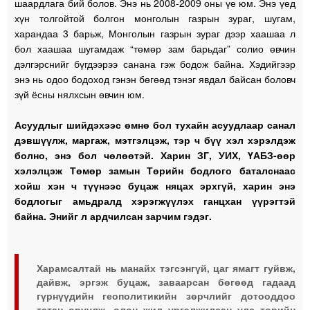
шаардлага бий болов. Энэ нь 2008-2009 оны үе юм. Энэ үед
хүн толгойтой болгон монголын газрын зураг, шугам,
харандаа 3 барьж, Монголын газрын зураг дээр хаашаа л
бол хаашаа шугамдаж “төмөр зам барьдаг” солио өвчин
дэлгэрснийг бүгдээрээ санана гэж бодож байна. Хэдийгээр
энэ нь одоо бодоход гэнэн бөгөөд тэнэг явдал байсан боловч
зүй ёсны нялхсын өвчин юм.
Асуудлыг шийдэхээс өмнө бол тухайн асуудлаар санал
дэвшүүлж, маргаж, мэтгэлцэж, тэр ч бүү хэл хэрэлдэж
болно, энэ бол чөлөөтэй. Харин ЗГ, УИХ, ҮАБЗ-өөр
хэлэлцэж Төмөр замын Төрийн бодлого баталснаас
хойш хэн ч түүнээс буцаж няцах эрхгүй, харин энэ
бодлогыг амьдралд хэрэгжүүлэх ганцхан үүрэгтэй
байна. Энийг л ардчилсан зарчим гэдэг.
Харамсалтай нь манайх тэгсэнгүй, цаг ямагт гуйвж,
дайвж, эргэж буцаж, заваарсан бөгөөд гадаад
гүрнүүдийн геополитикийн зөрчлийг дотооддоо
татан оруулж, олон жил үргэлжилсэн улс төрийн