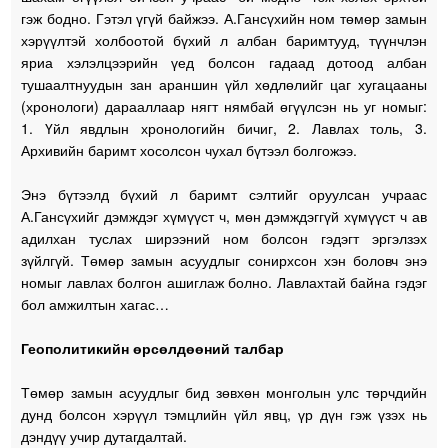
гэж бодно. Гэтэл үгүй байжээ. А.Гансүхийн ном төмөр замын
хэрүүлтэй холбоотой бүхий л албан баримтууд, түүнчлэн
яриа хэлэлцээрийн үед болсон гадаад дотоод албан
тушаалтнуудын зан араншин үйл хөдлөлийг цаг хугацааны
(хронологи) дарааллаар нягт нямбай өгүүлсэн нь уг номыг:
1. Үйл явдлын хронологийн бичиг, 2. Лавлах толь, 3.
Архивийн баримт хосолсон чухал бүтээл болгожээ.
Энэ бүтээлд бүхий л баримт сэлтийг оруулсан учраас
А.Гансүхийг дэмждэг хүмүүст ч, мөн дэмждэггүй хүмүүст ч ав
адилхан туслах ширээний ном болсон гэдэгт эргэлзэх
зүйлгүй. Төмөр замын асуудлыг сонирхсон хэн боловч энэ
номыг лавлах болгон ашиглаж болно. Лавлахтай байна гэдэг
бол амжилтын хагас…
Геополитикийн өрсөлдөөний талбар
Төмөр замын асуудлыг бид зөвхөн монголын улс төрчдийн
дунд болсон хэрүүл тэмцлийн үйл явц, үр дүн гэж үзэх нь
дэндүү учир дутагдалтай.