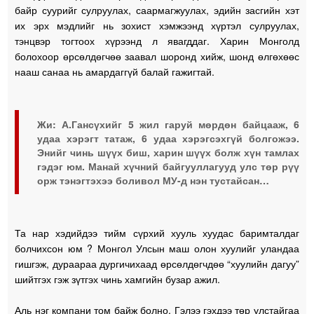
байр суурийг сулруулах, саармагжуулах, эдийн засгийн хэт
их эрх мэдлийг нь зохист хэмжээнд хүртэл сулруулах,
тэнцвэр тогтоох хүрээнд л явагддаг. Харин Монголд
болохоор өрсөлдөгчөө заавал шоронд хийж, шонд өлгөхөөс
нааш санаа нь амардаггүй балай гажигтай.
Жи: А.Гансүхийг 5 жил гаруй мөрдөн байцааж, 6
удаа хэрэгт татаж, 6 удаа хэрэгсэхгүй болгожээ.
Энийг чинь шүүх биш, харин шүүх болж хүн тамлах
гэдэг юм. Манай хүчний байгууллагууд улс төр рүү
орж тэнэгтэхээ боливол МУ-д нэн тустайсан…
Та нар хэдийдээ тийм сүрхий хууль хуудас баримталдаг
болчихсон юм ? Монгол Улсын маш олон хуулийг уландаа
гишгэж, дураараа дургичихаад өрсөлдөгчдөө “хуулийн дагуу”
шийтгэх гэж зүтгэх чинь хамгийн бузар ажил.
Аль нэг компани том байж болно. Гэлээ гэхдээ төр улстайгаа