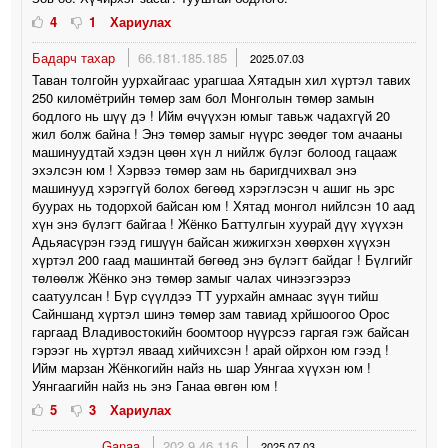
4
1
Хариулах
Бадарч тахар
66.181.185.185
2025.07.03
Таван толгойн уурхайгаас урагшаа Хятадын хил хүртэл тавих
250 киломётрийн төмөр зам бол Монголын төмөр замын
бодлого нь шүү дэ ! Ийм өчүүхэн юмыг тавьж чадахгүй 20
жил болж байна ! Энэ төмөр замыг нүүрс зөөдөг том ачааны
машинуудтай хэдэн цөөн хүн л нийлж бүлэг болоод гацааж
эхэлсэн юм ! Хэрвээ төмөр зам нь баригдчихвал энэ
машинууд хэрэггүй болох бөгөөд хэрэглэсэн ч ашиг нь эрс
буурах нь тодорхой байсан юм ! Хятад монгол нийлсэн 10 аад
хүн энэ бүлэгт байгаа ! Жёнко Баттулгын хуурай дүү хүүхэн
Адьяасүрэн гээд гишүүн байсан жижигхэн хөөрхөн хүүхэн
хүртэл 200 гаад машинтай бөгөөд энэ бүлэгт байдаг ! Бүлгийг
төлөөлж Жёнко энэ төмөр замыг чалах чинээгээрээ
саатуулсан ! Бүр сүүлдээ ТТ уурхайн амнаас зүүн тийш
Сайншанд хүртэл шинэ төмөр зам тавиад хрйшоогоо Орос
гаргаад Владивостокийн боомтоор нүүрсээ гаргая гэж байсан
гэрээг нь хүртэл яваад хийчихсэн ! арай ойрхон юм гээд !
Ийм марзан Жёнкогийн найз нь шар Уянгаа хүүхэн юм !
Уянгаагийн найз нь энэ Ганаа өвгөн юм !
5
3
Хариулах
Ganaa
202.9.46.116
2025.07.03