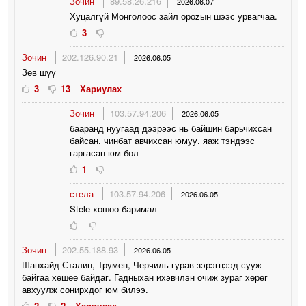
Зочин
89.58.26.216
2026.06.07
Хуцалгүй Монголоос зайл ороzын шээс урвагчаа.
3
Зочин
202.126.90.21
2026.06.05
Зөв шүү
3
13
Хариулах
Зочин
103.57.94.206
2026.06.05
бааранд нуугаад дээрээс нь байшин барьчихсан
байсан. чинбат авчихсан юмуу. яаж тэндээс
гаргасан юм бол
1
стела
103.57.94.206
2026.06.05
Stele хөшөө баримал
Зочин
202.55.188.93
2026.06.05
Шанхайд Сталин, Трумен, Черчиль гурав зэрэгцээд сууж
байгаа хөшөө байдаг. Гадныхан ихэвчлэн очиж зураг хөрөг
авхуулж сонирхдог юм билээ.
2
2
Хариулах