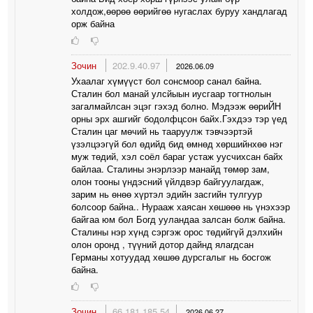
холдож,өөрөө өөрийгөө нугаслах буруу хандлагад
орж байна
Зочин
202.9.40.97
2026.06.09
Ухаалаг хүмүүст бол сонсмоор санал байна.
Сталин бол манай улсйыын иусгаар тогтнолын
загалмайлсан эцэг гэхэд болно. Мэдээж өөриЙН
орны эрх ашгийг бодолфцсон байх.Гэхдээ тэр үед
Сталин цаг мөчий нь тааруулж тэвчээртэй
үзэлцээгүй бол өдийд бид өмнөд хөршийнхөө нэг
муж төдий, хэл соёл бараг устаж уусчихсан байх
байлаа. Сталины энэрлээр манайд төмөр зам,
олон тооны үндэсний үйлдвэр байгуулагдаж,
зарим нь өнөө хүртэл эдийн засгийн тулгуур
болсоор байна.. Нурааж хаясан хөшөөө нь үнэхээр
байгаа юм бол Богд ууландаа залсан болж байна.
Сталины нэр хүнд сэргэж орос төдийгүй дэлхийн
олон оронд , түүний дотор дайнд ялагдсан
Германы хотуудад хөшөө дурсгалыг нь босгож
байна.
Зочин
66.181.185.54
2026.06.27