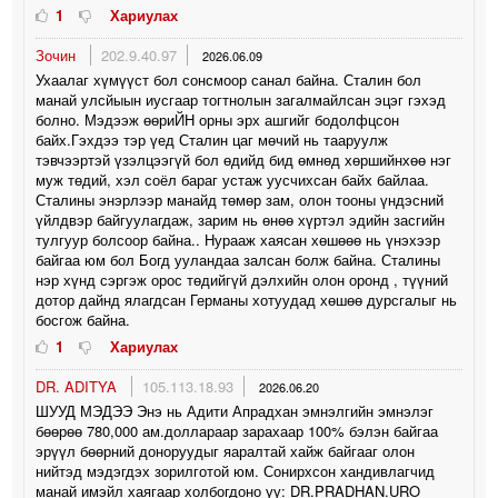
1
Хариулах
Зочин
202.9.40.97
2026.06.09
Ухаалаг хүмүүст бол сонсмоор санал байна. Сталин бол
манай улсйыын иусгаар тогтнолын загалмайлсан эцэг гэхэд
болно. Мэдээж өөриЙН орны эрх ашгийг бодолфцсон
байх.Гэхдээ тэр үед Сталин цаг мөчий нь тааруулж
тэвчээртэй үзэлцээгүй бол өдийд бид өмнөд хөршийнхөө нэг
муж төдий, хэл соёл бараг устаж уусчихсан байх байлаа.
Сталины энэрлээр манайд төмөр зам, олон тооны үндэсний
үйлдвэр байгуулагдаж, зарим нь өнөө хүртэл эдийн засгийн
тулгуур болсоор байна.. Нурааж хаясан хөшөөө нь үнэхээр
байгаа юм бол Богд ууландаа залсан болж байна. Сталины
нэр хүнд сэргэж орос төдийгүй дэлхийн олон оронд , түүний
дотор дайнд ялагдсан Германы хотуудад хөшөө дурсгалыг нь
босгож байна.
1
Хариулах
DR. ADITYA
105.113.18.93
2026.06.20
ШУУД МЭДЭЭ Энэ нь Адити Апрадхан эмнэлгийн эмнэлэг
бөөрөө 780,000 ам.доллараар зарахаар 100% бэлэн байгаа
эрүүл бөөрний доноруудыг яаралтай хайж байгааг олон
нийтэд мэдэгдэх зорилготой юм. Сонирхсон хандивлагчид
манай имэйл хаягаар холбогдоно уу: DR.PRADHAN.URO