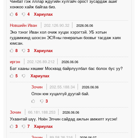
Чинбат гэж лллар ждүгийн хулгайч орост зусардаж ашиг
хонжоо хайж байгаа биз.
6
4
Хариулах
Новшийн Иван
202.126.90.32
2026.06.06
Энэ тэнэг Иван хол очиж хуцах хэрэгтэй. УБ хотын
гудамжинд шээсэн ЭСЯ-ны генералын боовыг тасдаж хаях
юмсан.
8
3
Хариулах
иргэн
202.126.89.212
2026.06.06
Бат хааны хөшөөг Москвад байрлуулбал бас болох бус уу?
5
Хариулах
Зочин
202.55.188.34
2026.06.06
Олон юм хуцалгүй дуугай бай.
3
Зочин
66.181.188.253
2026.06.06
Уxaaнтaй шүү. Ноён Элчин сайдад ажлын амжилт хүсэе!
3
7
Хариулах
Зочин
89.58.26.216
2026.06.07