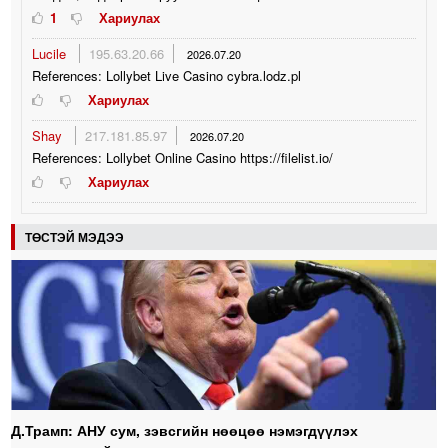
1
Хариулах
Lucile
195.63.20.66
2026.07.20
References: Lollybet Live Casino cybra.lodz.pl
Хариулах
Shay
217.181.85.97
2026.07.20
References: Lollybet Online Casino https://filelist.io/
Хариулах
ТӨСТЭЙ МЭДЭЭ
Д.Трамп: АНУ сум, зэвсгийн нөөцөө нэмэгдүүлэх