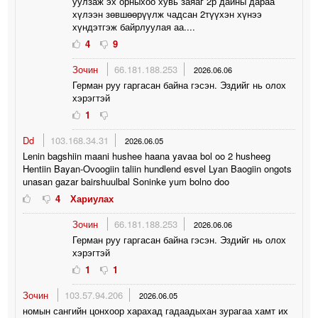
уулзаж эх орныхоо хувь заяаг 2р дайны дараа
хүлээн зөвшөөрүүлж чадсан 2түүхэн хүнээ
хүндэтгэж байрлуулая аа....
4
9
Зочин
66.181.188.253
2026.06.06
Герман руу гаргасан байна гэсэн. Эздийг нь олох
хэрэгтэй
1
Dd
103.168.34.31
2026.06.05
Lenin bagshiin maani hushee haana yavaa bol oo 2 husheeg
Hentiin Bayan-Ovoogiin taliin hundlend esvel Lyan Baogiin ongots
unasan gazar bairshuulbal Soninke yum bolno doo
4
Хариулах
Зочин
66.181.188.253
2026.06.06
Герман руу гаргасан байна гэсэн. Эздийг нь олох
хэрэгтэй
1
1
Зочин
103.57.94.206
2026.06.05
номын сангийн цонхоор харахад гадаадыхан зурагаа хамт их