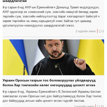
шаардлагатай
8-р сарын 6-нд АНУ-ын Ерөнхийлөгч Дональд Трамп мэдэгдэхдээ,
АНУ одоогоор их хэмжээний сум, зэвсгийн нөөцтэй бөгөөд зарим
төрлийн сум, зэвсгийн нийлүүлэлтэд бараг хязгаарлалт байхгүй ч
зарим төрлийнх нь нөөц харьцангуй хомс байгаа тул цаашид
үргэлжлүүлэн нэмэгдүүлэх шаардлагатай гэжээ.
2 өдрийн өмнө
2
Украин Оросын газрын тос боловсруулах үйлдвэрүүд
болон Хар тэнгисийн хөлөг онгоцнуудад цохилт өгчээ
8-р сарын 6-нд, Украины Ерөнхийлөгч В.Зеленский Украины батлан ​​
хамгаалах хүчин Оросын хил дэх байгууламжууд болон Хар тэнгис
дэх байнуудад алсын зайн цохилт өгсөн гэдгийг батлав.
2 өдрийн өмнө
21