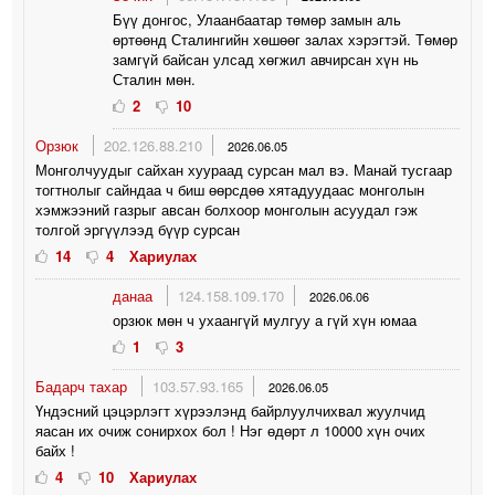
Бүү донгос, Улаанбаатар төмөр замын аль
өртөөнд Сталингийн хөшөөг залах хэрэгтэй. Төмөр
замгүй байсан улсад хөгжил авчирсан хүн нь
Сталин мөн.
2
10
Орзюк
202.126.88.210
2026.06.05
Монголчуудыг сайхан хуураад сурсан мал вэ. Манай тусгаар
тогтнолыг сайндаа ч биш өөрсдөө хятадуудаас монголын
хэмжээний газрыг авсан болхоор монголын асуудал гэж
толгой эргүүлээд бүүр сурсан
14
4
Хариулах
данаа
124.158.109.170
2026.06.06
орзюк мөн ч ухаангүй мулгуу а гүй хүн юмаа
1
3
Бадарч тахар
103.57.93.165
2026.06.05
Үндэсний цэцэрлэгт хүрээлэнд байрлуулчихвал жуулчид
яасан их очиж сонирхох бол ! Нэг өдөрт л 10000 хүн очих
байх !
4
10
Хариулах