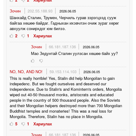
Зочин
202.55.188.93
2026.06.05
Шанхайд Сталин, Трумен, Черчиль гурав зэрэгцээд сууж
байгаа хөшөө байдаг. Гадныхан ихэвчлэн очиж зураг хөрөг
авхуулж сонирхдог юм билээ.
2
1
Хариулах
Зочин
66.181.187.136
2026.06.05
Мао Зедунтай Сталин уулзсан хөшөө байх уу?
NO, NO, AND NO!
59.153.114.103
2026.06.05
This is really horrible! Yes, Stalin did help Mongolian to gain
indepedenc. But we fought ourselves and deserved our
independence. Due to Stalin's and Komintern's orders, Mongolia
wiped out 40-50 thousand monks, aristocrats and educated
people in the country of 500 thousand people. Also the Soviets
and their Mongolian helpers destroyed more than 700 Mongolian
Buddhist temples and monateries! This was a real loss for
Mongolia. Therefore, Stalin has no place in Mongolia.
5
1
Хариулах
Зочин
66.181.187.136
2026.06.05