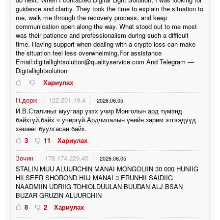
guidance and clarity. They took the time to explain the situation to
me, walk me through the recovery process, and keep
communication open along the way. What stood out to me most
was their patience and professionalism during such a difficult
time. Having support when dealing with a crypto loss can make
the situation feel less overwhelming,For assistance
Email:digitallightsolution@qualityservice.com And Telegram —
Digitallightsolution
Хариулах
Н.дорж
122.201.19.4
2026.06.05
И.В.Сталиныг муугаар үзэх учир Монголын ард түмэнд
байхгүй,байх ч учиргүй.Ардчилалын үеийн зарим этгээдүүд
хөшөөг буулгасан байх.
3
11
Хариулах
Зочин
178.174.229.45
2026.06.05
STALIN MUU ALUURCHIN MANAI MONGOLIIN 30 000 HUNIIG
HILSEER SHOROND HIIJ MANAI 3 ERUNHII SAIDIIG
NAADMIIN UDRIIG TOHIOLDUULAN BUUDAN ALJ BSAN
BUZAR GRUZIN ALUURCHIN
8
2
Хариулах