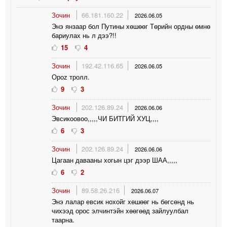
Зочин
66.181.160.22
2026.06.05
Энэ янзаар бол Путины хөшөөг Төрийн ордны өмнө
бариулах нь л дээ?!!
15
4
Зочин
192.42.116.65
2026.06.05
Ороz тролл.
9
3
Зочин
202.126.89.24
2026.06.06
Эвсикоовоо,,,,,ЧИ БИТГИЙ ХУЦ,,,,
6
3
Зочин
202.126.89.24
2026.06.06
Цагаан давааны хогын цэг дээр ШАА,,,,,
6
2
Зочин
89.58.26.216
2026.06.07
Энэ лалар евсик нохойг хөшөөг нь бөгсөнд нь
чихээд орос элчинтэйн хөөгөөд зайлуулбал
таарна.