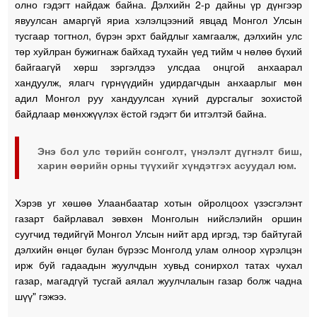
олно гэдэгт найдаж байна. Дэлхийн 2-р дайны үр дүнгээр
явуулсан амаргүй яриа хэлэлцээний явцад Монгол Улсын
тусгаар тогтнол, бүрэн эрхт байдлыг хамгаалж, дэлхийн улс
төр хуйлран бужигнаж байхад тухайн үед тийм ч нөлөө бүхий
байгаагүй хөрш зэргэлдээ улсдаа онцгой анхаарал
хандуулж, ялагч гүрнүүдийн удирдагчдын анхаарлыг мөн
адил Монгол руу хандуулсан хүний дурсгалыг зохистой
байдлаар мөнхжүүлэх ёстой гэдэгт би итгэлтэй байна.
Энэ бол улс төрийн сонголт, үнэлэлт дүгнэлт биш,
харин өөрийн орны түүхийг хүндэтгэх асуудал юм.
Хэрэв уг хөшөө Улаанбаатар хотын ойролцоох үзэсгэлэнт
газарт байрлавал зөвхөн Монголын нийслэлийн оршин
суугчид төдийгүй Монгол Улсын нийт ард иргэд, тэр байтугай
дэлхийн өнцөг булан бүрээс Монголд улам олноор хүрэлцэн
ирж буй гадаадын жуулчдын хувьд сонирхол татах чухал
газар, магадгүй тусгай аялал жуулчлалын газар болж чадна
шүү" гэжээ.