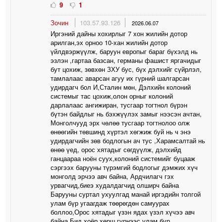
9
1
Зочин
103.57.93.126
2026.06.07
Иргэний дайны хохирлыг 7 хон жилийн дотор
арилган,эх орноо 10-хан жилийн дотор
үйлдвэржүүлж, баруун европыг бараг бүхэлд нь
эзлэн ,гартаа базсан, германы фашист яргачидыг
бут цохиж, зөвхөн ЗХУ бус, бүх дэлхийг сүйрлэл,
тамлалаас аварсан агуу их гүрний шалгарсан
удирдагч бол И,Сталин мөн, Дэлхийн колоний
системыг тас цохиж,олон орныг колоний
дарлалаас ангижиран, тусгаар тогтнол бүрэн
бүтэн байдлыг нь бэхжүүлэх замыг нээсэн ачтан,
Монголчууд эрх чөлөө тусгаар тогтнолоо олж
өнөөгийн төвшинд хүртэл хөгжиж буй нь ч энэ
удирдагчийн зөв бодлогын ач тус ,Харамсалтай нь
өнөө үед, орос хятадыг сөгдүүлж, дэлхийд
ганцаараа ноён суух,колоний системийг буцааж
сэргээх барууны түрэмгий бодлогыг дэмжих хүч
монголд эрчээ авч байна, Ардчилагч гэх
урвагчид,биеэ худалдагчид олширч байна
Барууны суртал ухуулгад манай иргэдийн толгой
улам бүр угаагдаж төөрөгдөн самуурах
боллоо,Орос хятадыг үзэн ядах үзэл хүчээ авч
байна Бид хоёр хөрш гүрнээс улам бүр