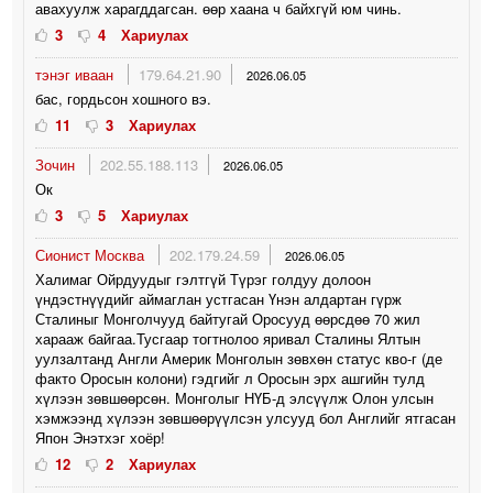
авахуулж харагддагсан. өөр хаана ч байхгүй юм чинь.
3
4
Хариулах
тэнэг иваан
179.64.21.90
2026.06.05
бас, гордьсон хошного вэ.
11
3
Хариулах
Зочин
202.55.188.113
2026.06.05
Ок
3
5
Хариулах
Сионист Москва
202.179.24.59
2026.06.05
Халимаг Ойрдуудыг гэлтгүй Түрэг голдуу долоон
үндэстнүүдийг аймаглан устгасан Үнэн алдартан гүрж
Сталиныг Монголчууд байтугай Оросууд өөрсдөө 70 жил
харааж байгаа.Тусгаар тогтнолоо яривал Сталины Ялтын
уулзалтанд Англи Америк Монголын зөвхөн статус кво-г (де
факто Оросын колони) гэдгийг л Оросын эрх ашгийн тулд
хүлээн зөвшөөрсөн. Монголыг НҮБ-д элсүүлж Олон улсын
хэмжээнд хүлээн зөвшөөрүүлсэн улсууд бол Английг ятгасан
Япон Энэтхэг хоёр!
12
2
Хариулах