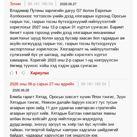
Зочин
66.181.185.54
2026.06.27
Владимир Путины зарлигийн дагуу G7 болон Европын
Холбооноос тогтоосон үнийн дээд хязгаарын хүрээнд Оросын
газрын тос, газрын тосны бүтээгдэхүүний нийлүүлэлтийг
хориглохыг 2027 оны 12-р сарын 31 хүртэл сунгасан. Баримт
бичигт хэрэв гэрээнд үнийн дээд хязгаарын механизмыг
ашиглахыг шууд болон шууд бусаар заасан бол гадаадын аж
ахуйн нэгжүүдэд газрын тос, газрын тосны бүтээгдэхүүн
экспортлохыг хориглосон. Хязгаарлалт нь нийлүүлэлтийн
сүлжээний бүх үе шатанд, эцсийн хэрэглэгч хүртэл
хамаарна. Хоригийг 2023 оны 2-р сарын 1-нд нэвтрүүлсэн
бөгөөд түүнээс хойш хэд хэдэн удаа сунгасан.
1
Хариулах
2026 оны 06-р сарын 27-ны өдрийн
66.181.185.54
2026.06.28
Бямба гарагт Хятад, Оросын зэвсэгт хүчин Япон тэнгис, Зүүн
Хятадын тэнгис, Номхон далайн баруун хэсэгт тус тусын
агаарын орон зайд 11 дэх удаагаа хамтарсан стратегийн
агаарын эргүүл хийв. Хятадын Батлан ​​​​хамгаалах яамны
албан ёсны вэбсайт дээр нийтлэгдсэн мэдэгдэлд
дурдсанаар, энэхүү эргүүл нь хоёр тал бүс нутгийн энх
тайван, тогтвортой байдлыг хамтран хадгалах шийдэмгий
байдал, чадварыг харуулсан гэж онцолсон юм.