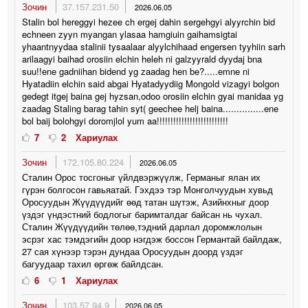
Зочин
37.157.231.50
2026.06.05
Stalin bol hereggyi hezee ch ergej dahin sergehgyi alyyrchin bid
echneen zyyn myangan ylasaa hamgiuin gaihamsigtai
yhaantnyydaa stalinii tysaalaar alyylchihaad engersen tyyhiin sarh
arilaagyi baihad orosiin elchin heleh ni galzyyrald dyydaj bna
suu!!ene gadniihan bidend yg zaadag hen be?.....emne ni
Hyatadiin elchin said abgai Hyatadyydiig Mongold vizagyi bolgon
gedegt itgej baina gej hyzsan,odoo orosiin elchin gyai manidaa yg
zaadag Staling barag tahin syt( geechee helj baina...............ene
bol baij bolohgyi doromjlol yum aa!!!!!!!!!!!!!!!!!!!!!!!!!!
7
2
Хариулах
Зочин
172.105.80.224
2026.06.05
Сталин Орос тосгоныг үйлдвэржүүлж, Германыг ялан их
гүрэн болгосон гавьяатай. Гэхдээ тэр Монголчуудын хувьд
Оросуудын Жүүдүүдийг өөд татан шүтэж, Азийнхныг доор
үздэг үндэстний бодлогыг баримталдаг байсан нь чухал.
Сталин Жүүдүүдийн төлөө,тэдний дарлал доромжлолын
эсрэг хас тэмдэгийн доор нэгдэж боссон Германтай байлдаж,
27 сая хүнээр тэрэн дундаа Оросуудын доорд үздэг
багуудаар тахил өргөж байлдсан.
6
1
Хариулах
Зочин
103.57.94.9
2026.06.05