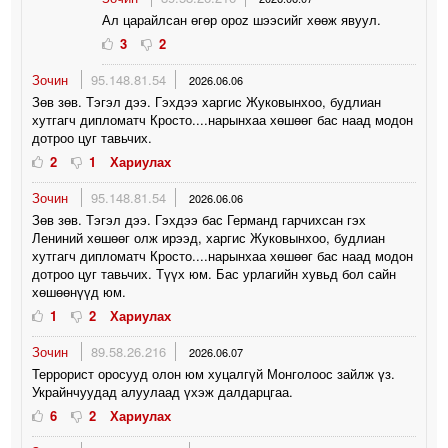
Ал царайлсан өгөр ороz шээсийг хөөж явуул.
3
2
Зочин
95.148.81.54
2026.06.06
Зөв зөв. Тэгэл дээ. Гэхдээ харгис Жуковынхоо, будлиан
хутгагч дипломатч Кросто....нарынхаа хөшөөг бас наад модон
дотроо цуг тавьчих.
2
1
Хариулах
Зочин
95.148.81.54
2026.06.06
Зөв зөв. Тэгэл дээ. Гэхдээ бас Германд гарчихсан гэх
Лениний хөшөөг олж ирээд, харгис Жуковынхоо, будлиан
хутгагч дипломатч Кросто....нарынхаа хөшөөг бас наад модон
дотроо цуг тавьчих. Түүх юм. Бас урлагийн хувьд бол сайн
хөшөөнүүд юм.
1
2
Хариулах
Зочин
89.58.26.216
2026.06.07
Террорист оросууд олон юм хуцалгүй Монголоос зайлж үз.
Украйнчуудад алуулаад үхэж далдарцгаа.
6
2
Хариулах