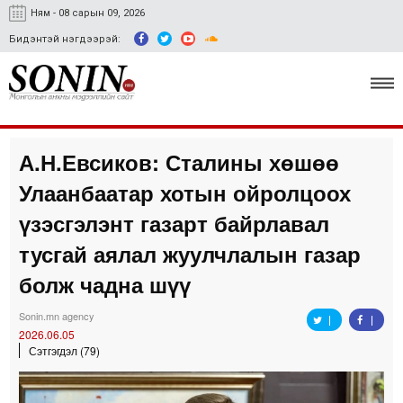
Ням - 08 сарын 09, 2026
Бидэнтэй нэгдээрэй:
А.Н.Евсиков: Сталины хөшөө
Улс төр, эдийн засаг
Улаанбаатар хотын ойролцоох
Гэмт хэрэг
үзэсгэлэнт газарт байрлавал
Нийгэм, соёл
тусгай аялал жуулчлалын газар
болж чадна шүү
Спорт
Easy news
Sonin.mn agency
2026.06.05
Сэтгэгдэл (79)