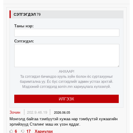
СЭТГЭГДЭЛ
79
Таны нэр:
Сэтгэгдэл:
АНХААР!
Та сэтгэгдэл бичихдээ хууль зүйн болон ёс суртахууныг
баримтална уу. Ёс бус сэтгэгдлийг админ устгах эрхтэй.
Мэдээний сэтгэгдэлд sonin.mn хариуцлага хүлээхгүй.
ИЛГЭЭХ
Зочин
202.9.46.19
2026.06.05
Монголд байгаа тэмбүүтэй хужаа нар тэмбүүтэй хужаагийн
эрлийзүүд Сталинг маш их үзэн яддаг.
6
17
Хариулах