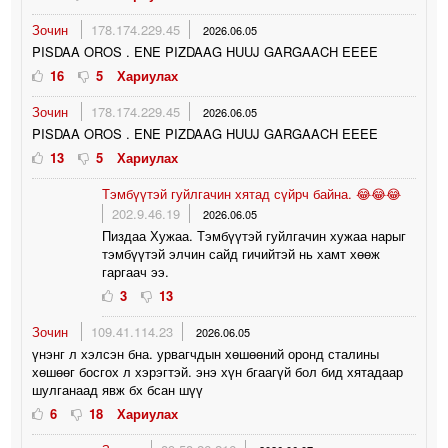
Зочин
178.174.229.45
2026.06.05
PISDAA OROS . ENE PIZDAAG HUUJ GARGAACH EEEE
16
5
Хариулах
Зочин
178.174.229.45
2026.06.05
PISDAA OROS . ENE PIZDAAG HUUJ GARGAACH EEEE
13
5
Хариулах
Тэмбүүтэй гуйлгачин хятад сүйрч байна. 😂😂😂
202.9.46.19
2026.06.05
Пиздаа Хужаа. Тэмбүүтэй гуйлгачин хужаа нарыг
тэмбүүтэй элчин сайд гичийтэй нь хамт хөөж
гаргаач ээ.
3
13
Зочин
109.41.114.23
2026.06.05
үнэнг л хэлсэн бна. урвагчдын хөшөөний оронд сталины
хөшөөг босгох л хэрэгтэй. энэ хүн бгаагүй бол бид хятадаар
шулганаад явж бх бсан шүү
6
18
Хариулах