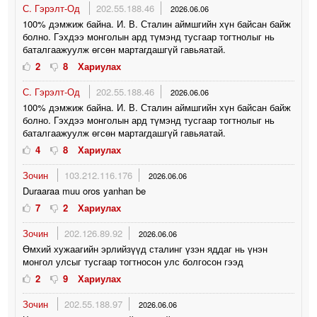
С. Гэрэлт-Од
202.55.188.46
2026.06.06
100% дэмжиж байна. И. В. Сталин аймшгийн хүн байсан байж
болно. Гэхдээ монголын ард түмэнд тусгаар тогтнолыг нь
баталгаажуулж өгсөн мартагдашгүй гавьяатай.
2
8
Хариулах
С. Гэрэлт-Од
202.55.188.46
2026.06.06
100% дэмжиж байна. И. В. Сталин аймшгийн хүн байсан байж
болно. Гэхдээ монголын ард түмэнд тусгаар тогтнолыг нь
баталгаажуулж өгсөн мартагдашгүй гавьяатай.
4
8
Хариулах
Зочин
103.212.116.176
2026.06.06
Duraaraa muu oros yanhan be
7
2
Хариулах
Зочин
202.126.89.92
2026.06.06
Өмхий хужаагийн эрлийзүүд сталинг үзэн яддаг нь үнэн
монгол улсыг тусгаар тогтносон улс болгосон гээд
2
9
Хариулах
Зочин
202.55.188.97
2026.06.06