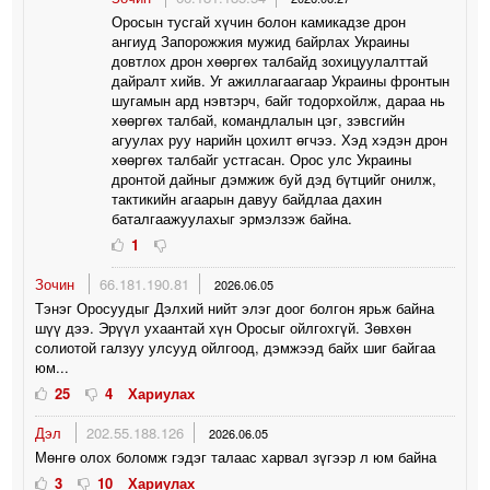
Оросын тусгай хүчин болон камикадзе дрон
ангиуд Запорожжия мужид байрлах Украины
довтлох дрон хөөргөх талбайд зохицуулалттай
дайралт хийв. Уг ажиллагаагаар Украины фронтын
шугамын ард нэвтэрч, байг тодорхойлж, дараа нь
хөөргөх талбай, командлалын цэг, зэвсгийн
агуулах руу нарийн цохилт өгчээ. Хэд хэдэн дрон
хөөргөх талбайг устгасан. Орос улс Украины
дронтой дайныг дэмжиж буй дэд бүтцийг онилж,
тактикийн агаарын давуу байдлаа дахин
баталгаажуулахыг эрмэлзэж байна.
1
Зочин
66.181.190.81
2026.06.05
Тэнэг Оросуудыг Дэлхий нийт элэг доог болгон ярьж байна
шүү дээ. Эрүүл ухаантай хүн Оросыг ойлгохгүй. Зөвхөн
солиотой галзуу улсууд ойлгоод, дэмжээд байх шиг байгаа
юм...
25
4
Хариулах
Дэл
202.55.188.126
2026.06.05
Мөнгө олох боломж гэдэг талаас харвал зүгээр л юм байна
3
10
Хариулах