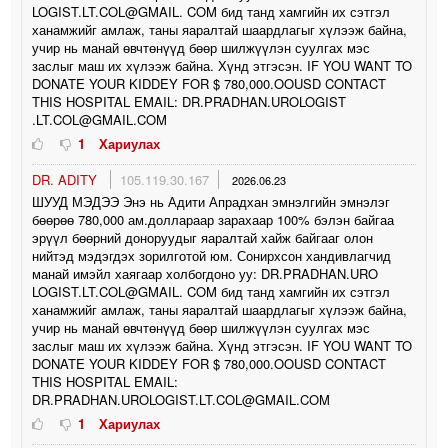
LOGIST.LT.COL@GMAIL. COM бид танд хамгийн их сэтгэл
ханамжийг амлаж, таны яаралтай шаардлагыг хүлээж байна,
учир нь манай өвчтөнүүд бөөр шилжүүлэн суулгах мэс
заслыг маш их хүлээж байна. Хүнд этгэсэн. IF YOU WANT TO
DONATE YOUR KIDDEY FOR $ 780,000.OOUSD CONTACT
THIS HOSPITAL EMAIL: DR.PRADHAN.UROLOGIST
.LT.COL@GMAIL.COM
1
Хариулах
DR. ADITY
105.119.30.167
2026.06.23
ШУУД МЭДЭЭ Энэ нь Адити Апрадхан эмнэлгийн эмнэлэг
бөөрөө 780,000 ам.доллараар зарахаар 100% бэлэн байгаа
эрүүл бөөрний доноруудыг яаралтай хайж байгааг олон
нийтэд мэдэгдэх зорилготой юм. Сонирхсон хандивлагчид
манай имэйл хаягаар холбогдоно уу: DR.PRADHAN.URO
LOGIST.LT.COL@GMAIL. COM бид танд хамгийн их сэтгэл
ханамжийг амлаж, таны яаралтай шаардлагыг хүлээж байна,
учир нь манай өвчтөнүүд бөөр шилжүүлэн суулгах мэс
заслыг маш их хүлээж байна. Хүнд этгэсэн. IF YOU WANT TO
DONATE YOUR KIDDEY FOR $ 780,000.OOUSD CONTACT
THIS HOSPITAL EMAIL:
DR.PRADHAN.UROLOGIST.LT.COL@GMAIL.COM
1
Хариулах