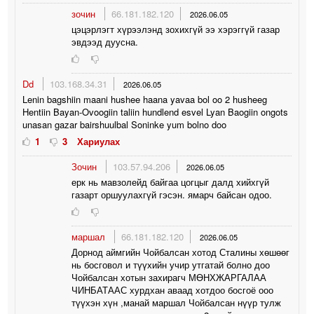
зочин
66.181.182.120
2026.06.05
цэцэрлэгт хүрээлэнд зохихгүй ээ хэрэггүй газар
эвдээд дуусна.
Dd
103.168.34.31
2026.06.05
Lenin bagshiin maani hushee haana yavaa bol oo 2 husheeg
Hentiin Bayan-Ovoogiin taliin hundlend esvel Lyan Baogiin ongots
unasan gazar bairshuulbal Soninke yum bolno doo
1
3
Хариулах
Зочин
103.57.94.206
2026.06.05
ерк нь мавзолейд байгаа цогцыг далд хийхгүй
газарт оршуулахгүй гэсэн. ямарч байсан одоо.
маршал
66.181.182.120
2026.06.05
Дорнод аймгийн Чойбалсан хотод Сталины хөшөөг
нь босговол и түүхийн учир утгатай болно доо
Чойбалсан хотын захирагч МӨНХЖАРГАЛАА
ЧИНБАТААС хурдхан аваад хотдоо босгоё ооо
түүхэн хүн ,манай маршал Чойбалсан нүүр тулж