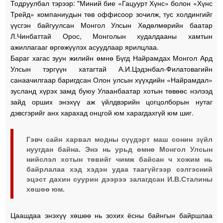
Тодруулбал тэрээр: "Миний бие «Гацуурт Хүнс» болон «Хүнс
Трейд» компаниудын төв оффисоор зочилж, тус холдингийг
үүсгэн байгуулсан Монгол Улсын Хөдөлмөрийн баатар
Л.Чинбаттай Орос, Монголын худалдааны хамтын
ажиллагааг өргөжүүлэх асуудлаар ярилцлаа.
Бараг хагас зуун жилийн өмнө Бүгд Найрамдах Монгол Ард
Улсын тэргүүн хатагтай А.И.Цэдэнбал-Филатовагийн
санаачилгаар баригдсан Олон улсын хүүхдийн «Найрамдал»
зусланд хүрэх замд буюу Улаанбаатар хотын төвөөс нэлээд
зайд орших энэхүү аж үйлдвэрийн цогцолборын нутаг
дэвсгэрийг анх харахад онцгой юм харагдахгүй юм шиг.
Гэвч сайн харвал модны сүүдэрт маш сонин зүйл
нуугдан байна. Энэ нь урьд өмнө Монгол Улсын
нийслэл хотын төвийг чимж байсан ч хожим нь
байрлалаа хэд хэдэн удаа таагүйгээр сэлгэсний
эцэст дахин суурин дээрээ залагдсан И.В.Сталины
хөшөө юм.
Цаашдаа энэхүү хөшөө нь зохих ёсны байнгын байршлаа