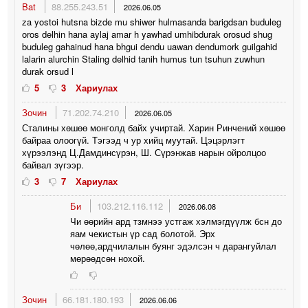
Bat
88.255.243.51
2026.06.05
za yostoi hutsna bizde mu shiwer hulmasanda barigdsan buduleg
oros delhin hana aylaj amar h yawhad umhibdurak orosud shug
buduleg gahainud hana bhgui dendu uawan dendumork guilgahid
lalarin alurchin Staling delhid tanih humus tun tsuhun zuwhun
durak orsud l
5
3
Хариулах
Зочин
71.202.74.210
2026.06.05
Сталины хөшөө монголд байх учиртай. Харин Ринчений хөшөө
байраа олоогүй. Тэгээд ч ур хийц муутай. Цэцэрлэгт
хүрээлэнд Ц.Дамдинсүрэн, Ш. Сүрэнжав нарын ойролцоо
байвал зүгээр.
3
7
Хариулах
Би
103.212.116.112
2026.06.08
Чи өөрийн ард тзмнээ устгаж хэлмэгдүүлж бсн до
яам чекистын үр сад болотой. Эрх
чөлөө,ардчилалын буянг эдэлсэн ч дарангуйлал
мөрөөдсөн нохой.
Зочин
66.181.180.193
2026.06.06