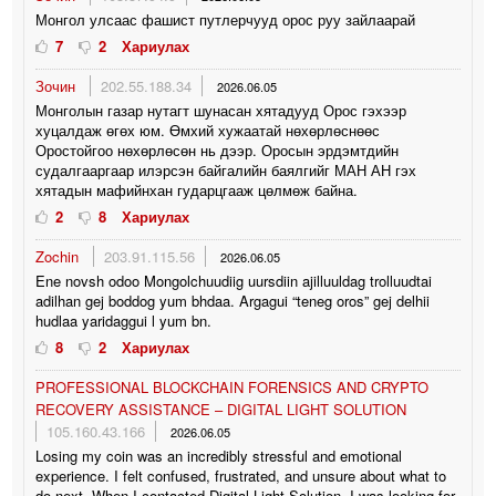
Монгол улсаас фашист путлерчууд орос руу зайлаарай
7
2
Хариулах
Зочин
202.55.188.34
2026.06.05
Монголын газар нутагт шунасан хятадууд Орос гэхээр
хуцалдаж өгөх юм. Өмхий хужаатай нөхөрлөснөөс
Оростойгоо нөхөрлөсөн нь дээр. Оросын эрдэмтдийн
судалгааргаар илэрсэн байгалийн баялгийг МАН АН гэх
хятадын мафийнхан гударцгааж цөлмөж байна.
2
8
Хариулах
Zochin
203.91.115.56
2026.06.05
Ene novsh odoo Mongolchuudiig uursdiin ajilluuldag trolluudtai
adilhan gej boddog yum bhdaa. Argagui “teneg oros” gej delhii
hudlaa yaridaggui l yum bn.
8
2
Хариулах
PROFESSIONAL BLOCKCHAIN FORENSICS AND CRYPTO
RECOVERY ASSISTANCE – DIGITAL LIGHT SOLUTION
105.160.43.166
2026.06.05
Losing my coin was an incredibly stressful and emotional
experience. I felt confused, frustrated, and unsure about what to
do next. When I contacted Digital Light Solution, I was looking for