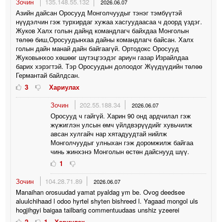
Зочин
135.148.55.132
2026.06.07
Азийн дайсан Оросууд Монголчуудыг тэнэг тэмбүүтэй
нүүдэлчин гэж турхирдаг хужаа хасгуудаасаа ч доорд үздэг.
Жуков Халх голын дайнд командлагч байхдаа Монголын
төлөө биш,Оросуудынхаа дайны командлагч байсан. Халх
голын дайн манай дайн байгаагүй. Ортодокс Оросууд
Жуковынхоо хөшөөг шүтэцгээдэг ариун газар Израйлдаа
барих хэрэгтэй. Тэр Оросуудын долоодог Жүүдүүдийн төлөө
Германтай байлдсан.
3
Хариулах
Зочин
202.55.188.34
2026.06.07
Оросууд ч гайгүй. Харин 90 онд ардчилал гэж
жүжиглэн улсын өмч үйлдвэрүүдийг хувьчилж
авсан хулгайч нар хятадуудтай нийлж
Монголчуудыг улныхан гэж доромжилж байгаа
чинь жинхэнэ Монголын өстөн дайснууд шүү.
1
Зочин
104.28.71.89
2026.06.07
Manaihan orosuudad yamat pyaldag ym be. Ovog deedsee
aluulchihaad l odoo hyrtel shyten bishreed l. Yagaad mongol uls
hogjihgyi baigaa tailbarig commentuudaas unshiz yzeerei
2
1
Хариулах