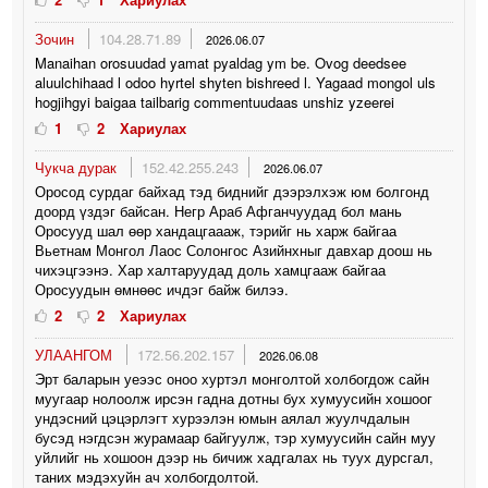
Зочин
104.28.71.89
2026.06.07
Manaihan orosuudad yamat pyaldag ym be. Ovog deedsee
aluulchihaad l odoo hyrtel shyten bishreed l. Yagaad mongol uls
hogjihgyi baigaa tailbarig commentuudaas unshiz yzeerei
1
2
Хариулах
Чукча дурак
152.42.255.243
2026.06.07
Оросод сурдаг байхад тэд биднийг дээрэлхэж юм болгонд
доорд үздэг байсан. Негр Араб Афганчуудад бол мань
Оросууд шал өөр хандацгаааж, тэрийг нь харж байгаа
Вьетнам Монгол Лаос Солонгос Азийнхныг давхар доош нь
чихэцгээнэ. Хар халтаруудад доль хамцгааж байгаа
Оросуудын өмнөөс ичдэг байж билээ.
2
2
Хариулах
УЛААНГОМ
172.56.202.157
2026.06.08
Эрт баларын уеээс оноо хуртэл монголтой холбогдож сайн
муугаар нолоолж ирсэн гадна дотны бух хумуусийн хошоог
ундэсний цэцэрлэгт хурээлэн юмын аялал жуулчдалын
бусэд нэгдсэн журамаар байгуулж, тэр хумуусийн сайн муу
уйлийг нь хошоон дээр нь бичиж хадгалах нь туух дурсгал,
таних мэдэхуйн ач холбогдолтой.