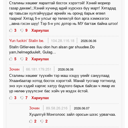
Сталины хөшөөг яаралтай босгох хэрэгтэй! Хэний мориор
газар дөхөж!,:Хэний хүчинд өдий хүрснээ бүү март! Хятадад
өр тавьсан хулгайчуудыг өрнийх нь оронд барьж өгвөл
таарна! Хятад 5-н улсыг өр төлөхгүй бол арга хэмжээгээ
,,авна гэсэн шүү! Тэр 5-н улс дотор нь МУ багтаж байна штээ!
3
9
Хариулах
Yun fuckin’ Stalin be.
104.28.116.18
2026.06.06
Stalin Gitler-ees iluu olon hun alsan gar shuudee.Do
yam,helmegduulelt, Gulag…
5
2
Хариулах
Зочин
66.181.179.251
2026.06.06
Сталины хөшөөг түүхийн тэр маш хэцүү үеийг сануулаад
Улаанбаатар хотод босгох хэрэгтэй. Манай тусгаар тогтнолд
энэ хүн хэдий харгис хатуу бодлого барьж байсан ч ямар их
үр нөлөө үзүүлсэнг бас хойч үе мэдэх ёстой.
3
7
Хариулах
Зочин
89.58.26.216
2026.06.07
Хуцалгүй Монголоос зайл оросын шээс урвагчаа.
2
2