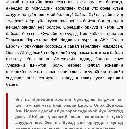
дэлхий ертөнцийн жам ёсны нэг хэсэг юм. Аз болоход,
өнөөдөр их гүрнүүдийн өрсөлдөөн бусад улс орны хувьд
хатуу хоёр туйлт шинжтэй болоогүй байна. Хүйтэн дайны үед
тодорхой хоёр туйлт хуваагдал оршиж байсан бол өнөөдөр
нөхцөл байдал өөр болсон. Өрнөдийн орнууд ч нэгэн цул
байхаа больсон. Сүүлийн жилүүдэд Ерөнхийлөгч Дональд
Трампын баримталж буй бодлогын хүрээнд АНУ болон
Европын орнуудын хоорондын санал зөрөлдөөн нэмэгдсэн.
Энэ нь АНУ дэлхийн ноёрхогчийн үүргээсээ татгалзаж байгаа
гэсэн үг биш, харин Америкийн гадаад бодлого илүү
"үндэсний шинжтэй” болж, өөрөөр хэлбэл өрнөдийн
ертөнцийн хамтын ашиг сонирхлоос илүүтэйгээр өөрийн
үндэсний ашиг сонирхлыг тэргүүнд тавих тухай яригдаж
байна.
Энэ нь Өрнөдийн эвслийг бүхэлд нь нэгдмэл нэг
цул гэж авч үзэх биш, харин Европ, Ойрх Дорнод,
Ази-Номхон далайн бүс зэрэг тодорхой бүс нутгууд
дахь АНУ-ын үндэсний ашиг сонирхлын тухай
асуудал юм. Энэ нь бусад улс орнуудын хувьд
маневр хийх орон зайг бодитоор тэлж өгч байна.