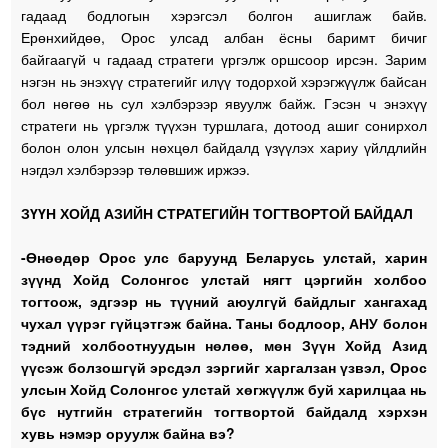
гадаад бодлогын хэрэгсэл болгон ашиглаж байв.
Ерөнхийдөө, Орос улсад албан ёсны баримт бичиг
байгаагүй ч гадаад стратеги үргэлж оршсоор ирсэн. Зарим
нэгэн нь энэхүү стратегийг илүү тодорхой хэрэгжүүлж байсан
бол нөгөө нь сул хэлбэрээр явуулж байж. Гэсэн ч энэхүү
стратеги нь үргэлж түүхэн туршлага, дотоод ашиг сонирхол
болон олон улсын нөхцөл байдалд үзүүлэх хариу үйлдлийн
нэгдэл хэлбэрээр төлөвшиж иржээ.
ЗҮҮН ХОЙД АЗИЙН СТРАТЕГИЙН ТОГТВОРТОЙ БАЙДАЛ
-Өнөөдөр Орос улс баруунд Беларусь улстай, харин
зүүнд Хойд Солонгос улстай нягт цэргийн холбоо
тогтоож, эдгээр нь түүний аюулгүй байдлыг хангахад
чухал үүрэг гүйцэтгэж байна. Таны бодлоор, АНУ болон
тэдний холбоотнуудын нөлөө, мөн Зүүн Хойд Азид
үүсэж болзошгүй эрсдэл зэргийг харгалзан үзвэл, Орос
улсын Хойд Солонгос улстай хөгжүүлж буй харилцаа нь
бүс нутгийн стратегийн тогтвортой байдалд хэрхэн
хувь нэмэр оруулж байна вэ?