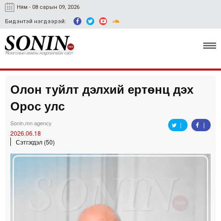
Ням - 08 сарын 09, 2026
Бидэнтэй нэгдээрэй:
Олон туйлт дэлхий ертөнц дэх
Улс төр, эдийн засаг
Орос улс
Гэмт хэрэг
Sonin.mn agency
Нийгэм, соёл
2026.06.18
Сэтгэгдэл (50)
Спорт
Easy news