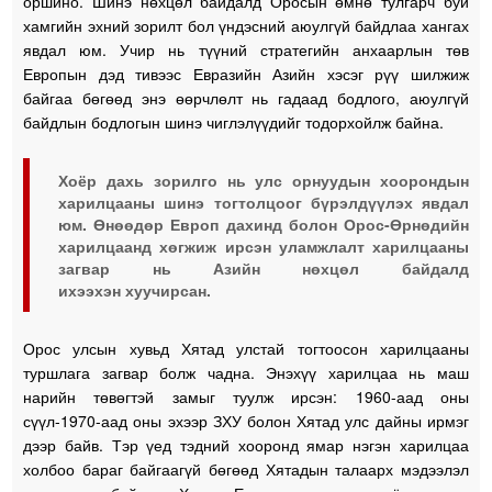
оршино. Шинэ нөхцөл байдалд Оросын өмнө тулгарч буй
хамгийн эхний зорилт бол үндэсний аюулгүй байдлаа хангах
явдал юм. Учир нь түүний стратегийн анхаарлын төв
Европын дэд тивээс Евразийн Азийн хэсэг рүү шилжиж
байгаа бөгөөд энэ өөрчлөлт нь гадаад бодлого, аюулгүй
байдлын бодлогын шинэ чиглэлүүдийг тодорхойлж байна.
Хоёр дахь зорилго нь улс орнуудын хоорондын
харилцааны шинэ тогтолцоог бүрэлдүүлэх явдал
юм. Өнөөдөр Европ дахинд болон Орос-Өрнөдийн
харилцаанд хөгжиж ирсэн уламжлалт харилцааны
загвар нь Азийн нөхцөл байдалд
ихээхэн хуучирсан.
Орос улсын хувьд Хятад улстай тогтоосон харилцааны
туршлага загвар болж чадна. Энэхүү харилцаа нь маш
нарийн төвөгтэй замыг туулж ирсэн: 1960-аад оны
сүүл-1970-аад оны эхээр ЗХУ болон Хятад улс дайны ирмэг
дээр байв. Тэр үед тэдний хооронд ямар нэгэн харилцаа
холбоо бараг байгаагүй бөгөөд Хятадын талаарх мэдээлэл