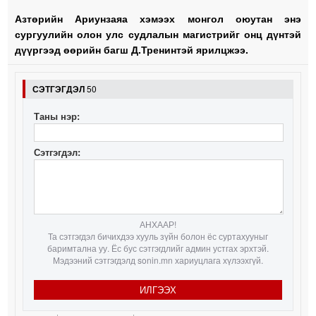
Азтөрийн Ариунзаяа хэмээх монгол оюутан энэ
сургуулийн олон улс судлалын магистрийг онц дүнтэй
дүүргээд өөрийн багш Д.Тренинтэй ярилцжээ.
СЭТГЭГДЭЛ
50
Таны нэр:
Сэтгэгдэл:
АНХААР!
Та сэтгэгдэл бичихдээ хууль зүйн болон ёс суртахууныг
баримтална уу. Ёс бус сэтгэгдлийг админ устгах эрхтэй.
Мэдээний сэтгэгдэлд sonin.mn хариуцлага хүлээхгүй.
ИЛГЭЭХ