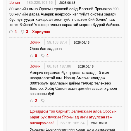
Зочин
185.220.101.16
2026.06.18
30 жилийн өмнө Оросын ерөнхий сайд Евгений Примаков "20-
30 жилийн дараа Америк ноёрхсон нэг туйлт систем задарч
бүс нутгуудыг хамарсан олон туйлт систем бий болно" гэж
хэлж байсан! Үнэхээр алсын хараатай мэргэн буурай байжээ.
4
3
Хариулах
Зочин
59.153.87.4
2026.06.18
Орос бас задарна
5
4
Зочин
66.181.187.86
2026.06.18
Америк евразиас бүх цэргээ татахад 10 жил
шаардлагатай юм. Иранд Америк ялагдаж
300тэрбум долларын дайны төлбөр төлөхөөр
боллоо. Хойд Солонгосын цөмийн зэвсэг хүлээн
зөвшөөрч буй
2
Цочирдом тоо баримт: Зеленскийн алба Оросын
бараг бүх пуужин Японы эд анги агуулсан гэж
анхааруулав!
66.181.185.54
2026.06.30
Украины Ерөнхийлөгчийн хориг арга хэмжээний