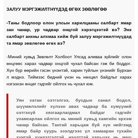
ЗАЛУУ МЭРГЭЖИЛТНҮҮДЭД ӨГӨХ ЗӨВЛӨГӨӨ
-Таны бодлоор олон улсын харилцааны салбарт ямар
зан чанар, ур чадвар онцгой хэрэгцээтэй вэ? Энэ
салбарт анхны алхмаа хийж буй залуу мэргэжилтнүүдэд
та ямар зөвлөгөө өгөх вэ?
-Миний хувьд Зөвлөлт Холбоот Улсад аливаа зүйлийг олон
өнцгөөс харах чадвар онцгой чухал байсан гэж би боддог.
Хүн бүр өөрийн гэсэн үнэнтэй, харин туйлын үнэнийг Бурхан
л мэднэ. Тиймээс бидний үнэн нь нөхцөл байдлыг харах
нэгээхэн өнцөг гэдгийг ойлгох нь чухал юм.
Уян хатан сэтгэлгээ, бусдын санал бодол,
шүүмжлэлийг хүлээн авах чадвар ба хүмүүний
сэтгэхүй хязгаарлагдмал байдаг гэдгийг
ухамсарлан ойлгох нь миний хувьд хамгийн эрхэм
чанар байсан. Тантай харьцаж буй хүн нийгэмд
ямар байр суурь эзэлдгээс үл хамааран тухайн
хүнтэй хүндэтгэлтэй, нээлттэй харьцах нь маш