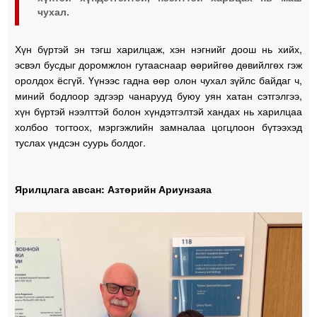
чухал.
Хүн бүртэй эн тэгш харилцаж, хэн нэгнийг доош нь хийх,
эсвэл бусдыг доромжлон гутааснаар өөрийгөө дөвийлгөх гэж
оролдох ёсгүй. Үүнээс гадна өөр олон чухал зүйлс байдаг ч,
миний бодлоор эдгээр чанарууд буюу уян хатан сэтгэлгээ,
хүн бүртэй нээлттэй болон хүндэтгэлтэй хандах нь харилцаа
холбоо тогтоох, мэргэжлийн замналаа цогцлоон бүтээхэд
туслах үндсэн суурь болдог.
Ярилцлага авсан: Азтөрийн Ариунзаяа