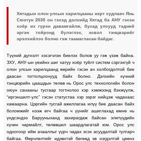
Хятадын олон улсын харилцааны нэрт судлаач Янь
Сюэтун 2035 он гэхэд дэлхийд Хятад ба АНУ гэсэн
хоёр их гүрэн давамгайлж, бусад улсууд тэдний
эргэн тойронд бүлэглэх, эсвэл тэнцвэрийг
эрэлхийлэх болно гэж таамагласан байдаг.
Түүний дүгнэлт хэсэгчлэн биелэх болов уу гэж үзэж байна.
ЗХУ, АНУ-ын үеийнх шиг хатуу хоёр туйлт систем сэргэхгүй ч
олон улсын харилцаанд өөрийн гэсэн ач холбогдолтой бие
даасан тогтолцоонууд байх болно. Дэлхийн хүчний
тэнцвэрийн цаашдын төлөв нь Орос улс технологийн болон
оюун санааны тусгаар тогтнолоо хэр хэмжээнд бэхжүүлж,
“иргэншилт-улс” гэсэн статустаа хэр зэрэг нийцэж чадахаас
хамаарна. Цэргийн тусгай ажиллагаа илүү бие даасан байх
боломжийг нээж өгч байгаа ч үүнийг ашиглахад өмнө нь
үндсэндээ Барууныханд захирагдаж байсан элитүүдийн
хүчин чармайлт, төлөвшил шаардлагатай юм. Орос улс
одоогоор ийм ачааллыг үүрч чадах эсэх асуудалтай тулгарч
байгаа. Өөрчлөлтийг идэвхтэй бөгөөд эв нэгдэлтэй цөөнх