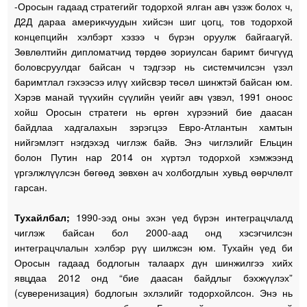
-Оросын гадаад стратегийг тодорхой ялган авч үзэж болох ч,
Д2Д дараа америкчуудын хийсэн шиг цогц, тов тодорхой
концепцийн хэлбэрт хэзээ ч бүрэн оруулж байгаагүй.
Зөвлөлтийн дипломатчид төрдөө зориулсан баримт бичгүүд
боловсруулдаг байсан ч тэдгээр нь системчилсэн үзэл
баримтлал гэхээсээ илүү хийсвэр төсөл шинжтэй байсан юм.
Хэрэв манай түүхийн сүүлийн үеийг авч үзвэл, 1991 оноос
хойш Оросын стратеги нь өргөн хүрээний бие даасан
байдлаа хадгалахын зэрэгцээ Евро-Атлантын хамтын
нийгэмлэгт нэгдэхэд чиглэж байв. Энэ чиглэлийг Ельцин
болон Путин нар 2014 он хүртэл тодорхой хэмжээнд
үргэлжлүүлсэн бөгөөд зөвхөн ач холбогдлын хувьд өөрчлөлт
гарсан.
Тухайлбал;
1990-ээд оны эхэн үед бүрэн интеграцчлалд
чиглэж байсан бол 2000-аад онд хэсэгчилсэн
интеграцчлалын хэлбэр рүү шилжсэн юм. Тухайн үед би
Оросын гадаад бодлогын талаарх дүн шинжилгээ хийх
явцдаа 2012 онд “бие даасан байдлыг бэхжүүлэх”
(суверенизация) бодлогын эхлэлийг тодорхойлсон. Энэ нь