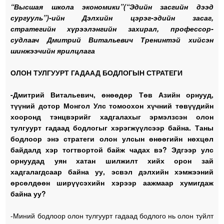
“Высшая школа экономики”(“Эдийн засгийн дээд
сургууль”)-ийн Дэлхийн цэрэг-эдийн засаг,
стратегийн хүрээлэнгийн захирал, профессор-
судлаач Дмитрий Витальевич Тренинтэй хийсэн
шинжээчийн ярилцлага
ОЛОН ТУЛГУУРТ ГАДААД БОДЛОГЫН СТРАТЕГИ
-Дмитрий Витальевич, өнөөдөр Төв Азийн орнууд,
түүний дотор Монгол Улс томоохон хүчний төвүүдийн
хооронд тэнцвэрийг хадгалахыг эрмэлзсэн олон
тулгуурт гадаад бодлогыг хэрэгжүүлсээр байна. Таны
бодлоор энэ стратеги олон улсын өнөөгийн нөхцөл
байдалд хэр тогтвортой байж чадах вэ? Эдгээр улс
орнуудад уян хатан шилжилт хийх орон зай
хадгалагдсаар байна уу, эсвэл дэлхийн хэмжээний
өрсөлдөөн ширүүсэхийн хэрээр аажмаар хумигдаж
байна уу?
-Миний бодлоор олон тулгуурт гадаад бодлого нь олон туйлт