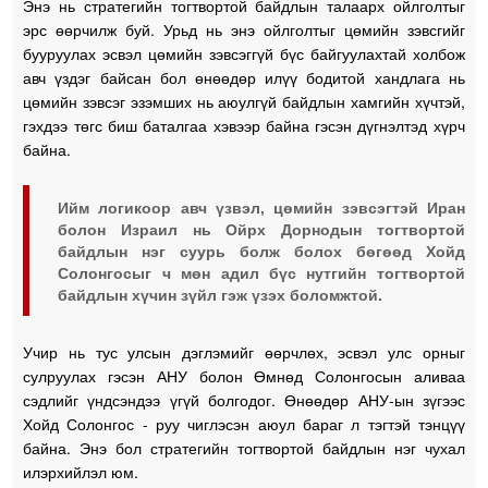
Энэ нь стратегийн тогтвортой байдлын талаарх ойлголтыг
эрс өөрчилж буй. Урьд нь энэ ойлголтыг цөмийн зэвсгийг
бууруулах эсвэл цөмийн зэвсэггүй бүс байгуулахтай холбож
авч үздэг байсан бол өнөөдөр илүү бодитой хандлага нь
цөмийн зэвсэг эзэмших нь аюулгүй байдлын хамгийн хүчтэй,
гэхдээ төгс биш баталгаа хэвээр байна гэсэн дүгнэлтэд хүрч
байна.
Ийм логикоор авч үзвэл, цөмийн зэвсэгтэй Иран
болон Израил нь Ойрх Дорнодын тогтвортой
байдлын нэг суурь болж болох бөгөөд Хойд
Солонгосыг ч мөн адил бүс нутгийн тогтвортой
байдлын хүчин зүйл гэж үзэх боломжтой.
Учир нь тус улсын дэглэмийг өөрчлөх, эсвэл улс орныг
сулруулах гэсэн АНУ болон Өмнөд Солонгосын аливаа
сэдлийг үндсэндээ үгүй болгодог. Өнөөдөр АНУ-ын зүгээс
Хойд Солонгос - руу чиглэсэн аюул бараг л тэгтэй тэнцүү
байна. Энэ бол стратегийн тогтвортой байдлын нэг чухал
илэрхийлэл юм.