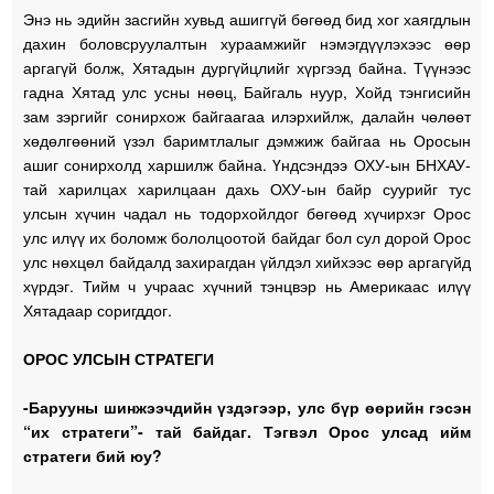
Энэ нь эдийн засгийн хувьд ашиггүй бөгөөд бид хог хаягдлын
дахин боловсруулалтын хураамжийг нэмэгдүүлэхээс өөр
аргагүй болж, Хятадын дургүйцлийг хүргээд байна. Түүнээс
гадна Хятад улс усны нөөц, Байгаль нуур, Хойд тэнгисийн
зам зэргийг сонирхож байгаагаа илэрхийлж, далайн чөлөөт
хөдөлгөөний үзэл баримтлалыг дэмжиж байгаа нь Оросын
ашиг сонирхолд харшилж байна. Үндсэндээ ОХУ-ын БНХАУ-
тай харилцах харилцаан дахь ОХУ-ын байр суурийг тус
улсын хүчин чадал нь тодорхойлдог бөгөөд хүчирхэг Орос
улс илүү их боломж бололцоотой байдаг бол сул дорой Орос
улс нөхцөл байдалд захирагдан үйлдэл хийхээс өөр аргагүйд
хүрдэг. Тийм ч учраас хүчний тэнцвэр нь Америкаас илүү
Хятадаар соригддог.
ОРОС УЛСЫН СТРАТЕГИ
-Барууны шинжээчдийн үздэгээр, улс бүр өөрийн гэсэн
“их стратеги”- тай байдаг. Тэгвэл Орос улсад ийм
стратеги бий юу?