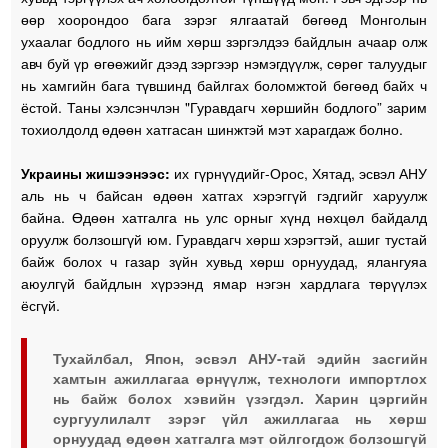
өөр хоорондоо бага зэрэг ялгаатай бөгөөд Монголын
ухаалаг бодлого нь ийм хөрш зэргэлдээ байдлын ачаар олж
авч буй үр өгөөжийг дээд зэргээр нэмэгдүүлж, сөрөг талуудыг
нь хамгийн бага түвшинд байлгах боломжтой бөгөөд байх ч
ёстой. Таны хэлсэнчлэн "Гуравдагч хөршийн бодлого” зарим
тохиолдолд өдөөн хатгасан шинжтэй мэт харагдаж болно.
Украины жишээнээс:
их гүрнүүдийг-Орос, Хятад, эсвэл АНУ
аль нь ч байсан өдөөн хатгах хэрэггүй гэдгийг харуулж
байна. Өдөөн хатгалга нь улс орныг хүнд нөхцөл байдалд
оруулж болзошгүй юм. Гуравдагч хөрш хэрэгтэй, ашиг тустай
байж болох ч газар зүйн хувьд хөрш орнуудад, ялангуяа
аюулгүй байдлын хүрээнд ямар нэгэн хардлага төрүүлэх
ёсгүй.
Тухайлбал, Япон, эсвэл АНУ-тай эдийн засгийн
хамтын ажиллагаа өрнүүлж, технологи импортлох
нь байж болох хэвийн үзэгдэл. Харин цэргийн
сургуулилалт зэрэг үйл ажиллагаа нь хөрш
орнуудад өдөөн хатгалга мэт ойлгогдож болзошгүй