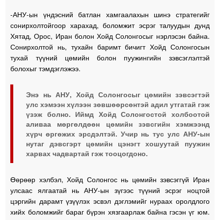
-АНУ-ын үндэсний батлан хамгаалахын шинэ стратегийг
сонирхолтойгоор харахад, боломжит эсрэг талуудын дунд
Хятад, Орос, Иран болон Хойд Солонгосыг нэрлэсэн байна.
Сонирхолтой нь, тухайн баримт бичигт Хойд Солонгосын
тухай түүний цөмийн болон пуужингийн зэвсэглэлтэй
болохыг тэмдэглэжээ.
Энэ нь АНУ, Хойд Солонгосыг цөмийн зэвсэгтэй
улс хэмээн хүлээн зөвшөөрсөнтэй адил утгатай гэж
үзэж болно. Иймд Хойд Солонгостой холбоотой
аливаа мөргөлдөөн цөмийн зэвсгийн хэмжээнд
хүрч өргөжих эрсдэлтэй. Учир нь тус улс АНУ-ын
нутаг дэвсгэрт цөмийн цэнэгт хошуутай пуужин
харвах чадвартай гэж тооцогдоно.
Өөрөөр хэлбэл, Хойд Солонгос нь цөмийн зэвсэггүй Иран
улсаас ялгаатай нь АНУ-ын зүгээс түүний эсрэг ноцтой
цэргийн дарамт үзүүлэх эсвэл дэглэмийг нураах оролдлого
хийх боломжийг бараг бүрэн хязгаарлаж байна гэсэн үг юм.