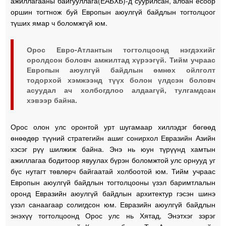
ажиллагааны байгууллага(ЕАБХБ)-д суурилсан, албан ёсоор
оршин тогтнож буй Европын аюулгүй байдлын тогтолцоог
түших ямар ч боломжгүй юм.
Орос Евро-Атлантын тогтолцоонд нэгдэхийг
оролдсон боловч амжилтад хүрээгүй. Тийм учраас
Европын аюулгүй байдлын өмнөх ойлголт
тодорхой хэмжээнд түүх болон үлдсэн боловч
асуудал ач холбогдлоо алдаагүй, тулгамдсан
хэвээр байна.
Орос олон улс оронтой урт шугамаар хиллэдэг бөгөөд
өнөөдөр түүний стратегийн ашиг сонирхол Евразийн Азийн
хэсэг рүү шилжиж байна. Энэ нь юун түрүүнд хамтын
ажиллагаа бодитоор явуулах бүрэн боломжтой улс орнууд уг
бүс нутагт төвлөрч байгаатай холбоотой юм. Тийм учраас
Европын аюулгүй байдлын тогтолцооны үзэл баримтлалын
оронд Евразийн аюулгүй байдлын архитектур гэсэн шинэ
үзэл санаагаар солигдсон юм. Евразийн аюулгүй байдлын
энэхүү тогтолцоонд Орос улс нь Хятад, Энэтхэг зэрэг