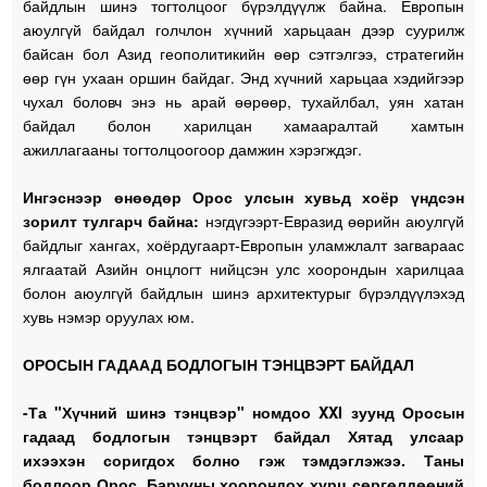
байдлын шинэ тогтолцоог бүрэлдүүлж байна. Европын
аюулгүй байдал голчлон хүчний харьцаан дээр суурилж
байсан бол Азид геополитикийн өөр сэтгэлгээ, стратегийн
өөр гүн ухаан оршин байдаг. Энд хүчний харьцаа хэдийгээр
чухал боловч энэ нь арай өөрөөр, тухайлбал, уян хатан
байдал болон харилцан хамааралтай хамтын
ажиллагааны тогтолцоогоор дамжин хэрэгждэг.
Ингэснээр өнөөдөр Орос улсын хувьд хоёр үндсэн
зорилт тулгарч байна:
нэгдүгээрт-Евразид өөрийн аюулгүй
байдлыг хангах, хоёрдугаарт-Европын уламжлалт загвараас
ялгаатай Азийн онцлогт нийцсэн улс хоорондын харилцаа
болон аюулгүй байдлын шинэ архитектурыг бүрэлдүүлэхэд
хувь нэмэр оруулах юм.
ОРОСЫН ГАДААД БОДЛОГЫН ТЭНЦВЭРТ БАЙДАЛ
-Та "Хүчний шинэ тэнцвэр" номдоо XXI зуунд Оросын
гадаад бодлогын тэнцвэрт байдал Хятад улсаар
ихээхэн соригдох болно гэж тэмдэглэжээ. Таны
бодлоор Орос, Барууны хоорондох хурц сөргөлдөөний