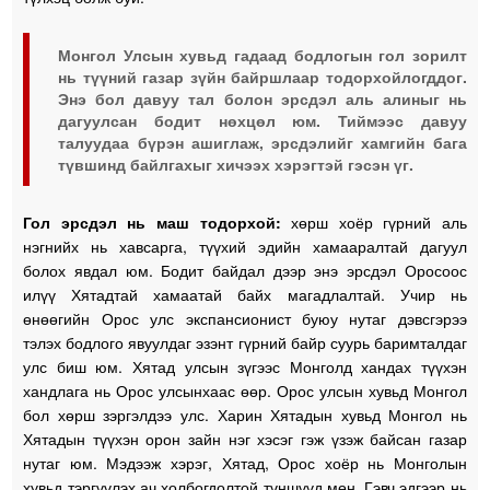
Монгол Улсын хувьд гадаад бодлогын гол зорилт
нь түүний газар зүйн байршлаар тодорхойлогддог.
Энэ бол давуу тал болон эрсдэл аль алиныг нь
дагуулсан бодит нөхцөл юм. Тиймээс давуу
талуудаа бүрэн ашиглаж, эрсдэлийг хамгийн бага
түвшинд байлгахыг хичээх хэрэгтэй гэсэн үг.
Гол эрсдэл нь маш тодорхой:
хөрш хоёр гүрний аль
нэгнийх нь хавсарга, түүхий эдийн хамааралтай дагуул
болох явдал юм. Бодит байдал дээр энэ эрсдэл Оросоос
илүү Хятадтай хамаатай байх магадлалтай. Учир нь
өнөөгийн Орос улс экспансионист буюу нутаг дэвсгэрээ
тэлэх бодлого явуулдаг эзэнт гүрний байр суурь баримталдаг
улс биш юм. Хятад улсын зүгээс Монголд хандах түүхэн
хандлага нь Орос улсынхаас өөр. Орос улсын хувьд Монгол
бол хөрш зэргэлдээ улс. Харин Хятадын хувьд Монгол нь
Хятадын түүхэн орон зайн нэг хэсэг гэж үзэж байсан газар
нутаг юм. Мэдээж хэрэг, Хятад, Орос хоёр нь Монголын
хувьд тэргүүлэх ач холбогдолтой түншүүд мөн. Гэвч эдгээр нь