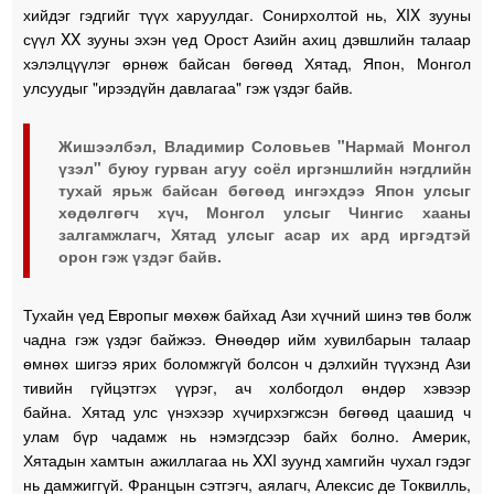
хийдэг гэдгийг түүх харуулдаг. Сонирхолтой нь, XIX зууны
сүүл XX зууны эхэн үед Орост Азийн ахиц дэвшлийн талаар
хэлэлцүүлэг өрнөж байсан бөгөөд Хятад, Япон, Монгол
улсуудыг "ирээдүйн давлагаа" гэж үздэг байв.
Жишээлбэл, Владимир Соловьев "Нармай Монгол
үзэл" буюу гурван агуу соёл иргэншлийн нэгдлийн
тухай ярьж байсан бөгөөд ингэхдээ Япон улсыг
хөдөлгөгч хүч, Монгол улсыг Чингис хааны
залгамжлагч, Хятад улсыг асар их ард иргэдтэй
орон гэж үздэг байв.
Тухайн үед Европыг мөхөж байхад Ази хүчний шинэ төв болж
чадна гэж үздэг байжээ. Өнөөдөр ийм хувилбарын талаар
өмнөх шигээ ярих боломжгүй болсон ч дэлхийн түүхэнд Ази
тивийн гүйцэтгэх үүрэг, ач холбогдол өндөр хэвээр
байна. Хятад улс үнэхээр хүчирхэгжсэн бөгөөд цаашид ч
улам бүр чадамж нь нэмэгдсээр байх болно. Америк,
Хятадын хамтын ажиллагаа нь XXI зуунд хамгийн чухал гэдэг
нь дамжиггүй. Францын сэтгэгч, аялагч, Алексис де Токвилль,