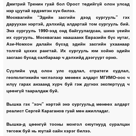
Дмитрий Тренин гуай бол Орост төдийгүй олон улсад
нэр цуутай эрдэмтэн хүн билээ.
Москвагийн “Эдийн засгийн дээд сургууль” гэх
даруухан нэртэй, дэлхийд алдартай том сургууль бий.
Энэ сургууль 1990-ээд онд байгуулагдсан, шинэ үеийн
их сургууль. Москвагаас наашаанх Евразийн бүс нутаг,
Ази-Номхон далайн бүсэд эдийн засгийн ухаанаар
толгой цохих рангтай. Их сургууль юм хойно эдийн
засгаас бусад салбараар ч дэлхийд дээгүүрт орно.
Сүүлийн үед олон улс судлал, стратеги судлал,
геополитикийн чиглэлээр мөнөөх алдарт МГИМО-оос ч
илүү гарах анзаанд хүрч буй гэж дүгнэх экспертүүд ч
цөөнгүй тааралдаж буй.
Вышка гэх “хоч” нэртэй энэ сургуульд мөнөөх алдарт
реалист Сергей Караганов гуай мөн ажилладаг.
Вышка-д цөөнгүй тооны монгол оюутнууд суралцан
төгсөж буй нь юутай сайн хэрэг билээ.