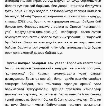
интеграцчлалаас ухрах бөгөөд Баруунтай шууд сөргөлдөхгүй
боловч түүнээс зай барьсан, бие даасан стратеги бүрдүүлэх
тухай байв. Энэхүү бодлого аажмаар хатуу хэлбэрт шилжсэн
бөгөөд 2014 онд Украины хямралтай холбоотой үйл явдлууд,
улмаар 2022 онд бүр ч илүү хурцадмал нөхцөл байдал бий
болсон юм. Өнөөдөр энэхүү стратеги нь Оросыг “иргэншилт-
улс” (государства-цивилизации) хэлбэрээр төлөвшүүлэн
бэхжүүлэх зорилготой боловч түүний хэрэгжилт нь тодорхой
бус байна. Учир нь элитүүдийн нэг хэсэг нь өөрт ашигтай
байсан барууны орнуудтай илүү ойр интеграцчлалд буцан
орох сонирхолтой хэвээр байгаа юм.
Түүхэн нөхцөл байдлыг авч үзвэл:
Горбачёв капитализм
ба социализмын хамгийн сайн талуудыг нэгтгэхийг оролдож,
“конвергенц” ба хамтын ажиллагааны үзэл санааг
дэвшүүлсэн; Брежнев цэргийн болон эдийн засгийн салбарт
тэнцвэрт байдал, “энх тайвнаар зэрэгцэн орших” үзэл
баримтлалд тулгуурласан; Хрущёв стратегиа хямралаар
дамжуулан хэрэгжүүлэх зарчмыг баримталж байсан бөгөөд
үүний жишээ нь Берлин болон Кубын хямралууд юм. Сталин
нь агуу Зөвлөлт улсыг байгуулахад төвлөрч, хувьсгалыг