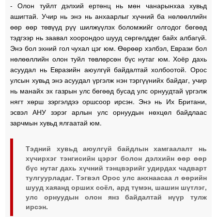
- Олон туйлт дэлхий ертөнц нь мөн чанарынхаа хувьд
ашигтай. Учир нь энэ нь анхаарлыг хүчний ба нөлөөллийн
өөр өөр төвүүд рүү шилжүүлэх боломжийг олгодог бөгөөд
тэдгээр нь заавал хоорондоо шууд сөргөлддөг байх албагүй.
Энэ бол эхний гол чухал цэг юм. Өөрөөр хэлбэл, Еврази бол
нөлөөллийн олон туйл төвлөрсөн бүс нутаг юм. Хоёр дахь
асуудал нь Евразийн аюулгүй байдалтай холбоотой. Орос
улсын хувьд энэ асуудал үргэлж нэн тэргүүнийх байдаг, учир
нь манайх эх газрын улс бөгөөд бусад улс орнуудтай үргэлж
нягт хөрш зэргэлдээ оршсоор ирсэн. Энэ нь Их Британи,
эсвэл АНУ зэрэг арлын улс орнуудын нөхцөл байдлаас
зарчмын хувьд ялгаатай юм.
Тэдний хувьд аюулгүй байдлын хамгаалалт нь
хүчирхэг тэнгисийн цэрэг болон дэлхийн өөр өөр
бүс нутаг дахь хүчний тэнцвэрийг удирдах чадварт
тулгуурладаг. Тэгвэл Орос улс анхнаасаа л өөрийн
шууд хаяанд орших соёл, ард түмэн, шашин шүтлэг,
улс орнуудын олон янз байдалтай нүүр тулж
ирсэн.