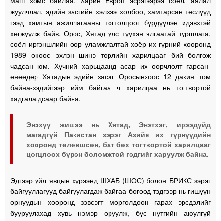
маш хомс байлаа. Харин Европ эсрэгээрээ соёл, аялал
жуулчлал, эдийн засгийн хэлхээ холбоо, хамтарсан төслүүд
гээд хамтын ажиллагааны тогтолцоог бүрдүүлэн идэвхтэй
хөгжүүлж байв. Орос, Хятад улс түүхэн ялгаатай туршлага,
соёл иргэншлийн өөр уламжлалтай хоёр их гүрний хооронд
1989 оноос эхлэн шинэ төрлийн харилцааг бий болгож
чадсан юм. Хүчний харьцаанд асар их өөрчлөлт гарсан-
өнөөдөр Хятадын эдийн засаг Оросынхоос 12 дахин том
байна-хэдийгээр ийм байгаа ч харилцаа нь тогтвортой
хадгалагдсаар байна.
Энэхүү жишээ нь Хятад, Энэтхэг, ирээдүйд
магадгүй Пакистан зэрэг Азийн их гүрнүүдийн
хооронд төлөвшсөн, бат бөх тогтвортой харилцааг
цогцлоох бүрэн боломжтой гэдгийг харуулж байна.
Эдгээр үйл явцын хүрээнд ШХАБ (ШОС) болон БРИКС зэрэг
байгууллагууд байгуулагдаж байгаа бөгөөд тэдгээр нь гишүүн
орнуудын хооронд зэвсэгт мөргөлдөөн гарах эрсдэлийг
бууруулахад хувь нэмэр оруулж, бүс нутгийн аюулгүй