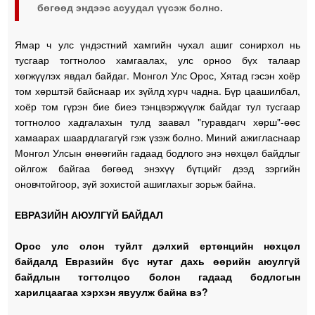
бөгөөд эндээс асуудал үүсэж болно.
Ямар ч улс үндэстний хамгийн чухал ашиг сонирхол нь
тусгаар тогтнолоо хамгаалах, улс орноо бүх талаар
хөгжүүлэх явдал байдаг. Монгол Улс Орос, Хятад гэсэн хоёр
том хөрштэй байснаар их зүйлд хүрч чадна. Бүр цаашилбал,
хоёр том гүрэн бие биеэ тэнцвэржүүлж байдаг тул тусгаар
тогтнолоо хадгалахын тулд заавал "гуравдагч хөрш"-өөс
хамаарах шаардлагагүй гэж үзэж болно. Миний ажигласнаар
Монгол Улсын өнөөгийн гадаад бодлого энэ нөхцөл байдлыг
ойлгож байгаа бөгөөд энэхүү бүтцийг дээд зэргийн
оновчтойгоор, зүй зохистой ашиглахыг зорьж байна.
ЕВРАЗИЙН АЮУЛГҮЙ БАЙДАЛ
Орос улс олон туйлт дэлхий ертөнцийн нөхцөл
байдалд Евразийн бүс нутаг дахь өөрийн аюулгүй
байдлын тогтолцоо болон гадаад бодлогын
харилцаагаа хэрхэн явуулж байна вэ?