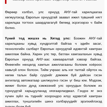
Өөрөөр хэлбэл, улс орнууд АНУ-тай харилцаагаа
хөгжүүлэхэд Европын орнуудтай заавал ижил түвшний нягт
харилцаа тогтоох шаардлагагүй бөгөөд эсрэгээрээ ч байж
болно.
Үүний тод жишээ нь Хятад улс:
Бээжин АНУ-тай
харилцааны хувьд хүндрэлтэй байгаа ч эдийн засаг,
технологийн салбарт Европын орнуудтай идэвхтэй хамтран
ажиллаж байна. Харин улс төр, батлан хамгаалахын хувьд
Европын орнууд АНУ-аас хамааралтай хэвээр байгаа.
Өнөөгийн нөхцөлд хамтын ажиллагааны боломж хоёроос
хавьгүй олон болсон. Тийм учраас аль нэг талтай ойртох нь
нөгөө талын байр суурийг дэмжиж буй дайсан гэсэн
ангилалд автоматаар шилжүүлнэ гэсэн үг биш юм. Мэдээж,
жижиг болон дунд хэмжээний улс орнуудын боломж их
гүрнүүдтэй харьцуулахад хязгаарлагдмал. Гэхдээ яг энэ
хүчин зүйл нь тэднийг хоорондоо илүү идэвхтэй хамтран
ажиллах, түншлэлийн шинэ хэлбэрүүдийг эрэлхийлэхэд
түлхэц болж буй.