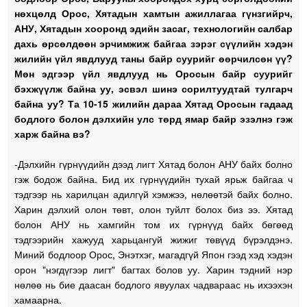
нөхцөлд Орос, Хятадын хамтын ажиллагаа гүнзгийрч,
АНУ, Хятадын хооронд эдийн засаг, технологийн салбар
дахь өрсөлдөөн эрчимжиж байгаа зэрэг сүүлийн хэдэн
жилийн үйл явдлууд таны байр суурийг өөрчилсөн үү?
Мөн эдгээр үйл явдлууд нь Оросын байр суурийг
бэхжүүлж байна уу, эсвэл шинэ сорилтуудтай тулгарч
байна уу? Та 10-15 жилийн дараа Хятад Оросын гадаад
бодлого болон дэлхийн улс төрд ямар байр эзэлнэ гэж
харж байна вэ?
-Дэлхийн гүрнүүдийн дээд лигт Хятад болон АНУ байх болно
гэж бодож байна. Бид их гүрнүүдийн тухай ярьж байгаа ч
тэдгээр нь харилцан адилгүй хэмжээ, нөлөөтэй байх болно.
Харин дэлхий олон төвт, олон туйлт болох биз ээ. Хятад
болон АНУ нь хамгийн том их гүрнүүд байх бөгөөд
тэдгээрийн хажууд харьцангуй жижиг төвүүд бүрэлдэнэ.
Миний бодлоор Орос, Энэтхэг, магадгүй Япон гээд хэд хэдэн
орон "нэгдүгээр лигт" багтах болов уу. Харин тэдний нэр
нөлөө нь бие даасан бодлого явуулах чадвараас нь ихээхэн
хамаарна.