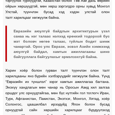
тэргүүлэх гүрнүүдтэй, Казахстан болон Төв Ази дахь өөрийн
ойрын хөршүүдтэй, мөн хөрш зэргэлдээ орны хувьд Монгол
Улстай, түүнчлэн бусад хэд хэдэн улстай олон
талт харилцааг хөгжүүлж байна.
Евразийн аюулгүй байдлын архитектурын үзэл
санаа нь нэг талаас нэлээд ерөнхий тодорхой бус
мэт боловч нөгөө талаас, туйлын бодит шинж
чанартай. Орос улс Еврази, эсвэл Азийн хэмжээнд
аюулгүй байдал, хамтын ажиллагааны шинэ
байгууллага байгуулахыг эрмэлзэхгүй байна.
Харин хоёр болон гурван талт түүнчлэн олон талт
харилцааны янз бүрийн хэлбэрүүдийг хөгжүүлж байна. Үүнд
“Евразийн их түншлэл” зэрэг хамтын ажиллагаа багтана.
Энэхүү хандлагын мөн чанар нь Оросын Азид хил залгаа
оршдог улс орнуудтайгаа, мөн бүс нутгийн гол тоглогч Иран,
Турк, Афганистан, Пакистан, Энэтхэг, Монгол, Хятад, хоёр
Солонгос, цаашилбал ирээдүйд Япон болон бусад
орнуудтай сайн хөршийн харилцааг бүрдүүлэхэд