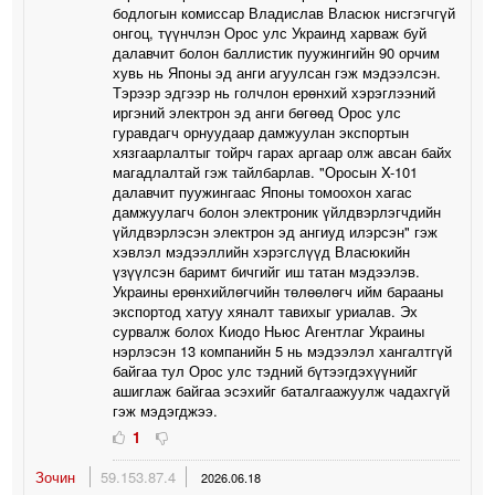
бодлогын комиссар Владислав Власюк нисгэгчгүй
онгоц, түүнчлэн Орос улс Украинд харваж буй
далавчит болон баллистик пуужингийн 90 орчим
хувь нь Японы эд анги агуулсан гэж мэдээлсэн.
Тэрээр эдгээр нь голчлон ерөнхий хэрэглээний
иргэний электрон эд анги бөгөөд Орос улс
гуравдагч орнуудаар дамжуулан экспортын
хязгаарлалтыг тойрч гарах аргаар олж авсан байх
магадлалтай гэж тайлбарлав. "Оросын X-101
далавчит пуужингаас Японы томоохон хагас
дамжуулагч болон электроник үйлдвэрлэгчдийн
үйлдвэрлэсэн электрон эд ангиуд илэрсэн" гэж
хэвлэл мэдээллийн хэрэгслүүд Власюкийн
үзүүлсэн баримт бичгийг иш татан мэдээлэв.
Украины ерөнхийлөгчийн төлөөлөгч ийм барааны
экспортод хатуу хяналт тавихыг уриалав. Эх
сурвалж болох Киодо Ньюс Агентлаг Украины
нэрлэсэн 13 компанийн 5 нь мэдээлэл хангалтгүй
байгаа тул Орос улс тэдний бүтээгдэхүүнийг
ашиглаж байгаа эсэхийг баталгаажуулж чадахгүй
гэж мэдэгджээ.
1
Зочин
59.153.87.4
2026.06.18