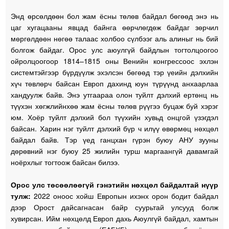
Энд өрсөлдөөн бол жам ёсны төлөв байдал бөгөөд энэ нь
цаг хугацааны явцад байнга өөрчлөгдөж байдаг зөрчил
мөргөлдөөн нөгөө талаас холбоо сүлбээг аль алиныг нь бий
болгож байдаг. Орос улс аюулгүй байдлын тогтолцоогоо
ойролцоогоор 1814–1815 оны Венийн конгрессоос эхлэн
системтэйгээр бүрдүүлж эхэлсэн бөгөөд тэр үеийн дэлхийн
хүч төвлөрч байсан Европ дахинд юун түрүүнд анхаарлаа
хандуулж байв. Энэ утгаараа олон туйлт дэлхий ертөнц нь
түүхэн хөгжлийнхөө жам ёсны төлөв рүүгээ буцаж буй хэрэг
юм. Хоёр туйлт дэлхий бол түүхийн хувьд онцгой үзэгдэл
байсан. Харин нэг туйлт дэлхий бүр ч илүү өвөрмөц нөхцөл
байдал байв. Тэр үед ганцхан гүрэн буюу АНУ зууны
дөрөвний нэг буюу 25 жилийн турш маргаангүй давамгай
ноёрхлыг тогтоож байсан билээ.
Орос улс төсөөлөөгүй гэнэтийн нөхцөл байдалтай нүүр
тулж:
2022 оноос хойш Европын ихэнх орон бодит байдал
дээр Орост дайсагнасан байр суурьтай улсууд болж
хувирсан. Ийм нөхцөлд Европ дахь Аюулгүй байдал, хамтын