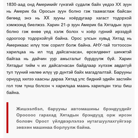
1830-аад онд Америкийг гүнзгий судалж байх үедээ ХХ зуун
нь Америк ба Оросын зуун болно гэж таамаглаж байсан
бөгөөд энэ нь XX зууны хоёрдугаар хагаст тодорхой
хэмжээнд биелжээ. Харин 21-р зуун Америк ба Хятадын зуун
болно гэж өнөө үед хэлж болох ч хоёр гүрний ирээдүй
одоогоор тодорхойгүй байна. Орос улсын хувьд Хятад нь
Америкаас илүү том сорилт болж байна. АНУ-тай тогтоосон
харилцаа нь ил тод дайсагнасан, өрсөлдөөнт шинжтэй
байгаа нь дайчин уур амьсгалыг бүрдүүлж буй. Харин
Хятадыг тийм ч их дайсагнасан байдлаар хүлээж авдаггүй
тул түүний нөлөө илүү үр дүнтэй байх магадлалтай. Барууны
орнууд хилээ хаасны дараа Хятад улс бидний эдийн засгийн
гол том түнш болсон ч харилцаа маань харилцан тэгш биш
байна.
Жишээлбэл, барууны автомашины брэндүүдийг
Оросоос гарахад Хятадын брэндүүд орж ирсэн
боловч Орост үйлдвэрлэлээ нутагшуулахгүйгээр
зөвхөн машинаа борлуулж байна.