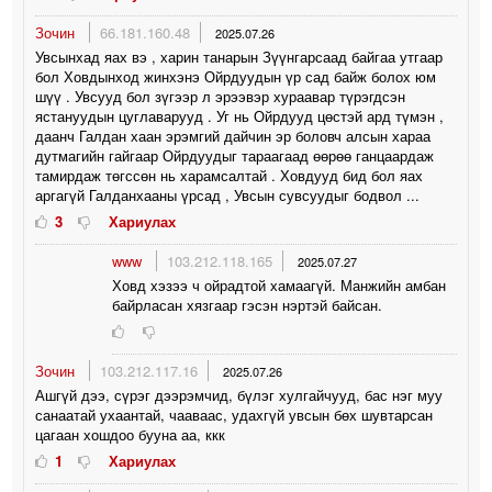
Зочин
66.181.160.48
2025.07.26
Увсынхад яах вэ , харин танарын Зүүнгарсаад байгаа утгаар
бол Ховдынход жинхэнэ Ойрдуудын үр сад байж болох юм
шүү . Увсууд бол зүгээр л эрээвэр хураавар түрэгдсэн
ястануудын цуглаварууд . Уг нь Ойрдууд цөстэй ард түмэн ,
даанч Галдан хаан эрэмгий дайчин эр боловч алсын хараа
дутмагийн гайгаар Ойрдуудыг тараагаад өөрөө ганцаардаж
тамирдаж төгссөн нь харамсалтай . Ховдууд бид бол яах
аргагүй Галданхааны үрсад , Увсын сувсуудыг бодвол ...
3
Хариулах
www
103.212.118.165
2025.07.27
Ховд хэзээ ч ойрадтой хамаагүй. Манжийн амбан
байрласан хязгаар гэсэн нэртэй байсан.
Зочин
103.212.117.16
2025.07.26
Ашгүй дээ, сүрэг дээрэмчид, бүлэг хулгайчууд, бас нэг муу
санаатай ухаантай, чааваас, удахгүй увсын бөх шувтарсан
цагаан хошдоо бууна аа, ккк
1
Хариулах