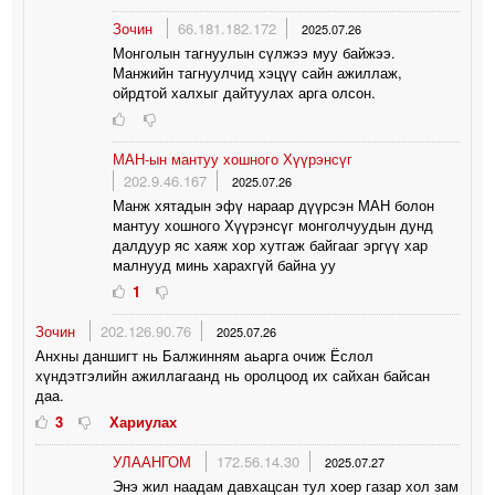
Зочин
66.181.182.172
2025.07.26
Монголын тагнуулын сүлжээ муу байжээ.
Манжийн тагнуулчид хэцүү сайн ажиллаж,
ойрдтой халхыг дайтуулах арга олсон.
МАН-ын мантуу хошного Хүүрэнсүг
202.9.46.167
2025.07.26
Манж хятадын эфү нараар дүүрсэн МАН болон
мантуу хошного Хүүрэнсүг монголчуудын дунд
далдуур яс хаяж хор хутгаж байгааг эргүү хар
малнууд минь харахгүй байна уу
1
Зочин
202.126.90.76
2025.07.26
Анхны даншигт нь Балжинням аьарга очиж Ёслол
хүндэтгэлийн ажиллагаанд нь оролцоод их сайхан байсан
даа.
3
Хариулах
УЛААНГОМ
172.56.14.30
2025.07.27
Энэ жил наадам давхацсан тул хоер газар хол зам