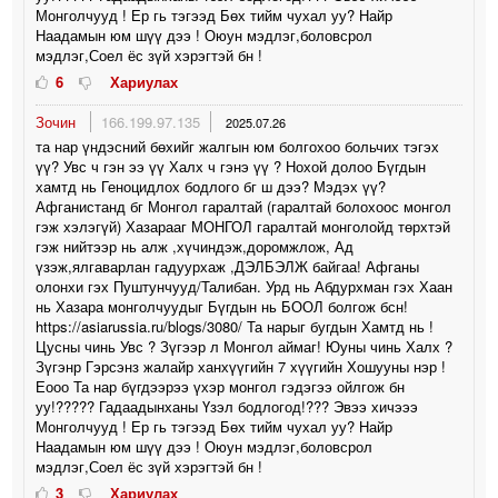
Монголчууд ! Ер гь тэгээд Бөх тийм чухал уу? Найр
Наадамын юм шүү дээ ! Оюун мэдлэг,боловсрол
мэдлэг,Соел ёс зүй хэрэгтэй бн !
6
Хариулах
Зочин
166.199.97.135
2025.07.26
та нар үндэсний бөхийг жалгын юм болгохоо больчих тэгэх
үү? Увс ч гэн ээ үү Халх ч гэнэ үү ? Нохой долоо Бүгдын
хамтд нь Геноцидлох бодлого бг ш дээ? Мэдэх үү?
Афганистанд бг Монгол гаралтай (гаралтай болохоос монгол
гэж хэлэгүй) Хазарааг МОНГОЛ гаралтай монголойд төрхтэй
гэж нийтээр нь алж ,хүчиндэж,доромжлож, Ад
үзэж,ялгаварлан гадуурхаж ,ДЭЛБЭЛЖ байгаа! Афганы
олонхи гэх Пуштунчууд/Талибан. Урд нь Абдурхман гэх Хаан
нь Хазара монголчуудыг Бүгдын нь БООЛ болгож бсн!
https://asiarussia.ru/blogs/3080/ Та нарыг бугдын Хамтд нь !
Цусны чинь Увс ? Зүгээр л Монгол аймаг! Юуны чинь Халх ?
Зүгэнр Гэрсэнз жалайр ханхүүгийн 7 хүүгийн Хошууны нэр !
Еооо Та нар бүгдээрээ үхэр монгол гэдэгээ ойлгож бн
уу!????? Гадаадынханы Үзэл бодлогод!??? Эвээ хичэээ
Монголчууд ! Ер гь тэгээд Бөх тийм чухал уу? Найр
Наадамын юм шүү дээ ! Оюун мэдлэг,боловсрол
мэдлэг,Соел ёс зүй хэрэгтэй бн !
3
Хариулах