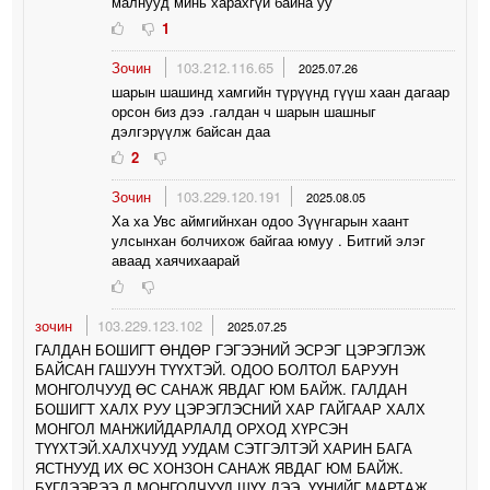
малнууд минь харахгүй байна уу
1
Зочин
103.212.116.65
2025.07.26
шарын шашинд хамгийн түрүүнд гүүш хаан дагаар
орсон биз дээ .галдан ч шарын шашныг
дэлгэрүүлж байсан даа
2
Зочин
103.229.120.191
2025.08.05
Ха ха Увс аймгийнхан одоо Зүүнгарын хаант
улсынхан болчихож байгаа юмуу . Битгий элэг
аваад хаячихаарай
зочин
103.229.123.102
2025.07.25
ГАЛДАН БОШИГТ ӨНДӨР ГЭГЭЭНИЙ ЭСРЭГ ЦЭРЭГЛЭЖ
БАЙСАН ГАШУУН ТҮҮХТЭЙ. ОДОО БОЛТОЛ БАРУУН
МОНГОЛЧУУД ӨС САНАЖ ЯВДАГ ЮМ БАЙЖ. ГАЛДАН
БОШИГТ ХАЛХ РУУ ЦЭРЭГЛЭСНИЙ ХАР ГАЙГААР ХАЛХ
МОНГОЛ МАНЖИЙДАРЛАЛД ОРХОД ХҮРСЭН
ТҮҮХТЭЙ.ХАЛХЧУУД УУДАМ СЭТГЭЛТЭЙ ХАРИН БАГА
ЯСТНУУД ИХ ӨС ХОНЗОН САНАЖ ЯВДАГ ЮМ БАЙЖ.
БҮГДЭЭРЭЭ Л МОНГОЛЧУУД ШҮҮ ДЭЭ. ҮҮНИЙГ МАРТАЖ