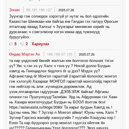
Зочин
66.181.186.127
2025.07.26
Зүүнгар гэж солиорох хэрэггүй уг нутаг нь бол одоогийн
Казахстан Шинжаан юм байгаа юм Галдан гэх галзуу Оросын
ятгалгаар яваад Халхыг ч Зүүнгарыг мөхөөсөн нэрийг нь
дурсахаас ч сэжгэлмээр нэгэн юмаа ард түмэнүүд
буруугүйээ
5
2
Хариулах
Өндөр Мэргэн Ах
166.199.97.135
2025.07.26
та нар үндэсний бөхийг жалгын юм болгохоо больчих тэгэх
үү? Увс ч гэн ээ үү Халх ч гэнэ үү ? Нохой долоо Бүгдын
хамтд нь Геноцидлох бодлого бг ш дээ? Мэдэх үү?
Афганистанд бг Монгол гаралтай (гаралтай болохоос монгол
гэж хэлэгүй) Хазарааг МОНГОЛ гаралтай монголойд төрхтэй
гэж нийтээр нь алж ,хүчиндэж,доромжлож, Ад
үзэж,ялгаварлан гадуурхаж ,ДЭЛБЭЛЖ байгаа! Афганы
олонхи гэх Пуштунчууд/Талибан. Урд нь Абдурхман гэх Хаан
нь Хазара монголчуудыг Бүгдын нь БООЛ болгож бсн!
https://asiarussia.ru/blogs/3080/ Та нарыг бугдын Хамтд нь !
Цусны чинь Увс ? Зүгээр л Монгол аймаг! Юуны чинь Халх ?
Зүгэнр Гэрсэнз жалайр ханхүүгийн 7 хүүгийн Хошууны нэр !
Еооо Та нар бүгдээрээ үхэр монгол гэдэгээ ойлгож бн
уу!????? Гадаадынханы Үзэл бодлогод!??? Эвээ хичэээ