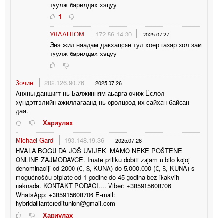
туулж барилдах хэцуу
1
УЛААНГОМ
172.56.14.30
2025.07.27
Энэ жил наадам давхацсан тул хоер газар хол зам
туулж барилдах хэцуу
Зочин
202.126.90.76
2025.07.26
Анхны даншигт нь Балжинням аьарга очиж Ёслол
хүндэтгэлийн ажиллагаанд нь оролцоод их сайхан байсан
даа.
Хариулах
Michael Gard
193.148.19.36
2025.07.26
HVALA BOGU DA JOŠ UVIJEK IMAMO NEKE POŠTENE
ONLINE ZAJMODAVCE. Imate priliku dobiti zajam u bilo kojoj
denominaciji od 2000 (€, $, KUNA) do 5.000.000 (€, $, KUNA) s
mogućnošću otplate od 1 godine do 45 godina bez ikakvih
naknada. KONTAKT PODACI.... Viber: +385915608706
WhatsApp: +385915608706 E-mail:
hybridalliantcreditunion@gmail.com
Хариулах