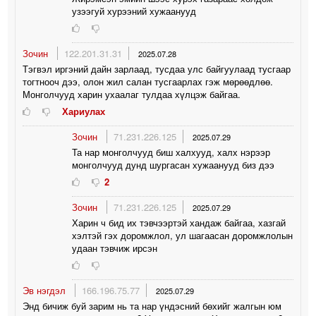
узээгуй хурээний хужаанууд
Зочин
122.201.31.31
2025.07.28
Тэгвэл иргэний дайн зарлаад, тусдаа улс байгуулаад тусгаар
тогтнооч дээ, олон жил салан тусгаарлах гэж мөрөөдлөө.
Монголчууд харин ухаалаг тулдаа хүлцэж байгаа.
Хариулах
Зочин
71.231.226.125
2025.07.29
Та нар монголчууд биш халхууд, халх нэрээр
монголчууд дунд шургасан хужаанууд биз дээ
2
Зочин
71.231.226.125
2025.07.29
Харин ч бид их тэвчээртэй хандаж байгаа, хазгай
хэлтэй гэх доромжлол, ул шагаасан доромжлолын
удаан тэвчиж ирсэн
Эв нэгдэл
166.196.75.77
2025.07.29
Энд бичиж буй зарим нь та нар үндэсний бөхийг жалгын юм