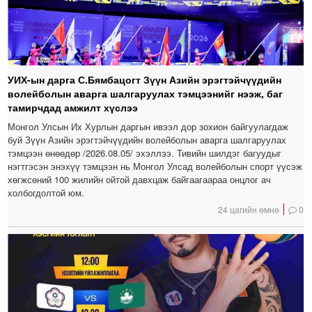
УИХ-ын дарга С.Бямбацогт Зүүн Азийн эрэгтэйчүүдийн
волейболын аварга шалгаруулах тэмцээнийг нээж, баг
тамирчдад амжилт хүслээ
Монгол Улсын Их Хурлын даргын ивээл дор зохион байгуулагдаж
буй Зүүн Азийн эрэгтэйчүүдийн волейболын аварга шалгаруулах
тэмцээн өнөөдөр /2026.08.05/ эхэллээ. Тивийн шилдэг багуудыг
нэгтгэсэн энэхүү тэмцээн нь Монгол Улсад волейболын спорт үүсэж
хөгжсөний 100 жилийн ойтой давхцаж байгаагаараа онцлог ач
холбогдолтой юм.
24 цагийн өмнө
0