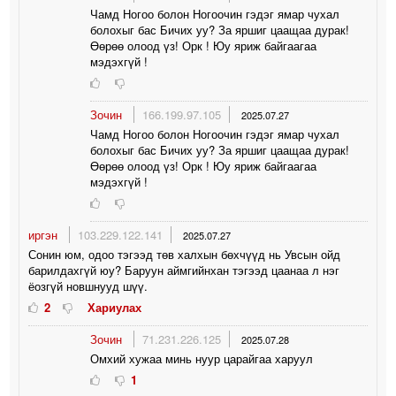
Чамд Ногоо болон Ногоочин гэдэг ямар чухал
болохыг бас Бичих уу? За яршиг цаащаа дурак!
Өөрөө олоод үз! Орк ! Юу яриж байгаагаа
мэдэхгүй !
Зочин
166.199.97.105
2025.07.27
Чамд Ногоо болон Ногоочин гэдэг ямар чухал
болохыг бас Бичих уу? За яршиг цаащаа дурак!
Өөрөө олоод үз! Орк ! Юу яриж байгаагаа
мэдэхгүй !
иргэн
103.229.122.141
2025.07.27
Сонин юм, одоо тэгээд төв халхын бөхчүүд нь Увсын ойд
барилдахгүй юу? Баруун аймгийнхан тэгээд цаанаа л нэг
ёозгүй новшнууд шүү.
2
Хариулах
Зочин
71.231.226.125
2025.07.28
Омхий хужаа минь нуур царайгаа харуул
1