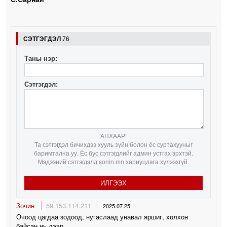
СЭТГЭГДЭЛ
76
Таны нэр:
Сэтгэгдэл:
АНХААР!
Та сэтгэгдэл бичихдээ хууль зүйн болон ёс суртахууныг
баримтална уу. Ёс бус сэтгэгдлийг админ устгах эрхтэй.
Мэдээний сэтгэгдэлд sonin.mn хариуцлага хүлээхгүй.
ИЛГЭЭХ
Зочин
59.153.114.211
2025.07.25
Очоод цагдаа зодоод, нугаслаад унавал яршиг, холхон
байсан нь дээр