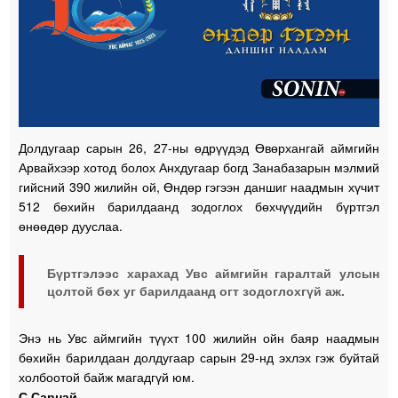
Долдугаар сарын 26, 27-ны өдрүүдэд Өвөрхангай аймгийн
Арвайхээр хотод болох Анхдугаар богд Занабазарын мэлмий
гийсний 390 жилийн ой, Өндөр гэгээн даншиг наадмын хүчит
512 бөхийн барилдаанд зодоглох бөхчүүдийн бүртгэл
өнөөдөр дууслаа.
Бүртгэлээс харахад Увс аймгийн гаралтай улсын
цолтой бөх уг барилдаанд огт зодоглохгүй аж.
Энэ нь Увс аймгийн түүхт 100 жилийн ойн баяр наадмын
бөхийн барилдаан долдугаар сарын 29-нд эхлэх гэж буйтай
холбоотой байж магадгүй юм.
С.Сарнай