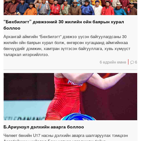
“Бөхбилэгт” дэвжээний 30 жилийн ойн баярын хурал
боллоо
Архангай аймгийн “Бөхбилэгт” дэвжээ үүсэн байгуулагдсаны 30
жилийн ойн баярын хурал болж, өнгөрсөн хугацаанд аймгийнхаа
бөхчүүдийг дэмжин, хамтран зүтгэсэн байгууллага, хувь хүмүүст
талархал илэрхийллээ.
6 өдрийн өмнө
6
Б.Ариунзул дэлхийн аварга боллоо
Чөлөөт бөхийн U17 насны дэлхийн аварга шалгаруулах тэмцээн