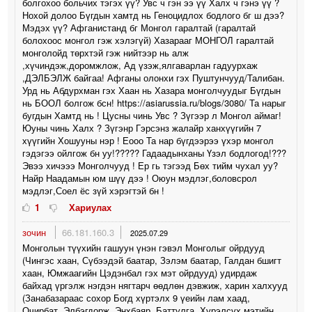
болгохоо больчих тэгэх үү? Увс ч гэн ээ үү Халх ч гэнэ үү ?
Нохой долоо Бүгдын хамтд нь Геноцидлох бодлого бг ш дээ?
Мэдэх үү? Афганистанд бг Монгол гаралтай (гаралтай
болохоос монгол гэж хэлэгүй) Хазарааг МОНГОЛ гаралтай
монголойд төрхтэй гэж нийтээр нь алж
,хүчиндэж,доромжлож, Ад үзэж,ялгаварлан гадуурхаж
,ДЭЛБЭЛЖ байгаа! Афганы олонхи гэх Пуштунчууд/Талибан.
Урд нь Абдурхман гэх Хаан нь Хазара монголчуудыг Бүгдын
нь БООЛ болгож бсн! https://asiarussia.ru/blogs/3080/ Та нарыг
бугдын Хамтд нь ! Цусны чинь Увс ? Зүгээр л Монгол аймаг!
Юуны чинь Халх ? Зүгэнр Гэрсэнз жалайр ханхүүгийн 7
хүүгийн Хошууны нэр ! Еооо Та нар бүгдээрээ үхэр монгол
гэдэгээ ойлгож бн уу!????? Гадаадынханы Үзэл бодлогод!???
Эвээ хичэээ Монголчууд ! Ер гь тэгээд Бөх тийм чухал уу?
Найр Наадамын юм шүү дээ ! Оюун мэдлэг,боловсрол
мэдлэг,Соел ёс зүй хэрэгтэй бн !
1
Хариулах
зочин
66.181.160.3
2025.07.29
Монголын түүхийн гашуун үнэн гэвэл Монголыг ойрдууд
(Чингэс хаан, Сүбээдэй баатар, Зэлэм баатар, Галдан бшигт
хаан, Юмжаагийн Цэдэнбал гэх мэт ойрдууд) удирдаж
байхад үргэлж нэгдэн нягтарч өөдлөн дэвжиж, харин халхууд
(Занабазараас сохор Богд хүртэлх 9 үеийн лам хаад,
Очирбат, Элбэгдорж, Энхбаяр, Баттулга, Хүрэлсүх мэтийн