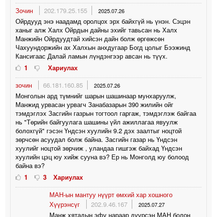
Зочин
202.179.25.155
2025.07.26
Ойрдууд энэ наадамд оролцох эрх байхгүй нь үнэн. Сэцэн
ханыг алж Халх Ойрдын дайны эхийг тавьсан нь Халх
Манжийн Ойрдуудтай хийсэн дайн болж өргөжсөн
Чахуундоржийн ах Халхын анхдугаар Богд цолыг Бээжинд
Кансигаас Далай ламын лүндэнгээр авсан нь түүх.
1
Хариулах
зочин
66.181.160.85
2025.07.26
Монголын ард түмнийг шарын шашинаар мунхаруулж,
Манжид урвасан урвагч Занабазарын 390 жилийн ойг
тэмдэглэх Засгийн газрын тогтоол гаргаж, тэмдэглэж байгаа
нь "Төрийн байгуулага шашины үйл ажиллагаа явуулж
болохгүй" гэсэн Үндсэн хуулийн 9.2 дэх заалтыг ноцтой
зөрчсөн асуудал болж байна. Засгийн газар нь Үндсэн
хуулийг ноцтой зөрчиж , уландаа гишгэж байхад Үндсэн
хуулийн цэц юу хийж сууна вэ? Ер нь Монголд юу болоод
байна вэ?
1
3
Хариулах
МАН-ын мантуу нүүрт өмхий хар хошного
Хүүрэнсүг
202.9.46.167
2025.07.27
Манж хятадын эфү нараар дүүрсэн МАН болон