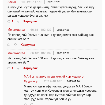
Зочин
103.212.117.16
2025.07.26
Ашгүй дээ, сүрэг дээрэмчид, бүлэг хулгайчууд, бас нэг муу
санаатай ухаантай, чааваас, удахгүй увсын бөх шувтарсан
цагаан хошдоо бууна аа, ккк
1
Хариулах
Мөнхжаргал
66.181.182.132
2025.07.26
Яё хаяад бай. Увсын 100 жил.1 дэхэд эхлэх гэж байхад яаж
амжих юм бэ ?
Хариулах
Мөнхжаргал
66.181.182.132
2025.07.26
Яё хаяад бай. Увсын 100 жил.1 дэхэд эхлэх гэж байхад яаж
амжих юм бэ ?
1
Хариулах
МАН-ын мантуу нүүрт өмхий хар хошного
Хүүрэнсүг
202.9.46.167
2025.07.26
Манж хятадын эфү нараар дүүрсэн МАН болон
мантуу хошного Хүүрэнсүг монголчуудын хооронд
далдуур яс хаяж хор хутгаж байгааг эргүү хар
малнууд минь харахгүй байна уу