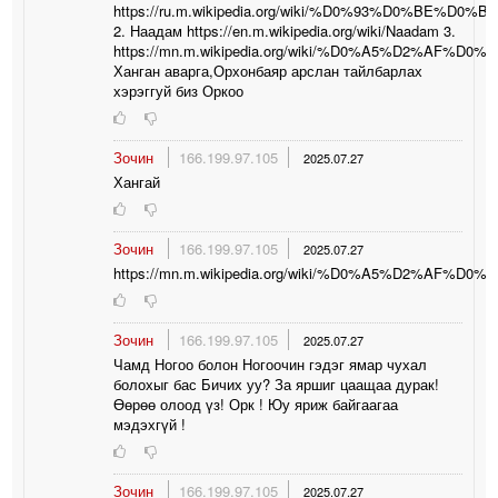
https://ru.m.wikipedia.org/wiki/%D0%93%D0%B
2. Наадам https://en.m.wikipedia.org/wiki/Naadam 3.
https://mn.m.wikipedia.org/wiki/%D0%A5%
Ханган аварга,Орхонбаяр арслан тайлбарлах
хэрэггуй биз Оркоо
Зочин
166.199.97.105
2025.07.27
Хангай
Зочин
166.199.97.105
2025.07.27
https://mn.m.wikipedia.org/wiki/%D0%A5%
Зочин
166.199.97.105
2025.07.27
Чамд Ногоо болон Ногоочин гэдэг ямар чухал
болохыг бас Бичих уу? За яршиг цаащаа дурак!
Өөрөө олоод үз! Орк ! Юу яриж байгаагаа
мэдэхгүй !
Зочин
166.199.97.105
2025.07.27