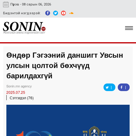
Пүрэв - 08 сарын 06, 2026
Бидэнтэй нэгдээрэй:
Өндөр Гэгээний даншигт Увсын
Улс төр, эдийн засаг
улсын цолтой бөхчүүд
Гэмт хэрэг
барилдахгүй
Нийгэм, соёл
Sonin.mn agency
2025.07.25
Спорт
Сэтгэгдэл (76)
Easy news