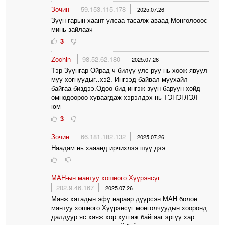
Зочин
59.153.115.178
2025.07.26
Зүүн гарын хаант улсаа тасалж аваад Монголооос
минь зайлаач
3
Zochin
98.52.62.180
2025.07.26
Tэр Зүүнгар Ойрад ч билүү улс руу нь хөөж явуул
муу хогнуудыг..хэ2. Ингээд байвал муухайл
байгаа биздээ.Одоо бид ингэж зүүн баруун хойд
өмнөдөөрөө хуваагдаж хэрэлдэх нь ТЭНЭГЛЭЛ
юм
3
Зочин
66.181.182.132
2025.07.26
Наадам нь хаяанд ирчихлээ шүү дээ
МАН-ын мантуу хошного Хүүрэнсүг
202.9.46.167
2025.07.26
Манж хятадын эфү нараар дүүрсэн МАН болон
мантуу хошного Хүүрэнсүг монголчуудын хооронд
далдуур яс хаяж хор хутгаж байгааг эргүү хар