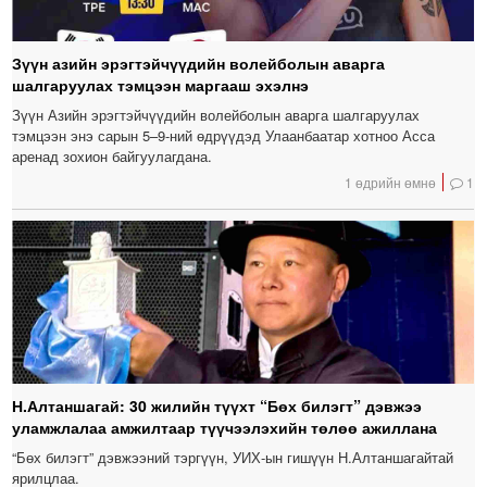
Зүүн азийн эрэгтэйчүүдийн волейболын аварга
шалгаруулах тэмцээн маргааш эхэлнэ
Зүүн Азийн эрэгтэйчүүдийн волейболын аварга шалгаруулах
тэмцээн энэ сарын 5–9-ний өдрүүдэд Улаанбаатар хотноо Асса
аренад зохион байгуулагдана.
1 өдрийн өмнө
1
Н.Алтаншагай: 30 жилийн түүхт “Бөх билэгт” дэвжээ
уламжлалаа амжилтаар түүчээлэхийн төлөө ажиллана
“Бөх билэгт” дэвжээний тэргүүн, УИХ-ын гишүүн Н.Алтаншагайтай
ярилцлаа.