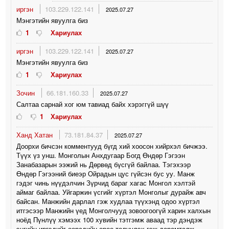
иргэн
103.229.122.141
2025.07.27
Мэнгэтийн явуулга биз
1
Хариулах
иргэн
103.229.122.141
2025.07.27
Мэнгэтийн явуулга биз
1
Хариулах
Зочин
66.181.160.33
2025.07.27
Салтаа сарнай хог юм тавиад байх хэрэггүй шүү
1
Хариулах
Ханд Хатан
73.181.84.37
2025.07.27
Доорхи бичсэн комментууд бүгд хий хоосон хийрхэл бичжээ.
Түүх үз унш. Монголын Анхдугаар Богд Өндөр Гэгээн
Занабазарын ээжий нь Дөрвөд бүсгүй байлаа. Тэгэхээр
Өндөр Гэгээний биеэр Ойрадын цус гүйсэн бус уу. Манж
гэдэг чинь нүүдэлчин Зүрчид бараг хагас Монгол хэлтэй
аймаг байлаа. Уйгаржин үсгийг хүртэл Монголыг дурайж авч
байсан. Манжийн дарлал гэж худлаа түүхэнд одоо хүртэл
итгэсээр Манжийн үед Монголчууд зовоогоогүй харин халхын
ноёд Пүнлүү хэмээх 100 хувийн тэтгэмж аваад тэр дэндэж
энгийн иргэдийг өөрсдийн өрөө төлүүлэх гэж дарамталж