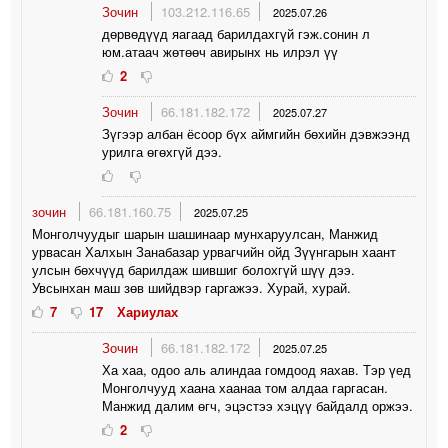
Зочин
103.212.116.65
2025.07.26
дөрвөдүүд яагаад барилдахгүй гэж.сонин л
юм.атаач жөтөөч авирынх нь илрэл үү
2
Зочин
66.181.182.172
2025.07.27
Зүгээр албан ёсоор бүх аймгийн бөхийн дэвжээнд
урилга өгөхгүй дээ.
зочин
66.181.160.75
2025.07.25
Монголчуудыг шарын шашинаар мунхаруулсан, Манжид
урвасан Халхын Занабазар урвагчийн ойд Зүүнгарын хаант
улсын бөхчүүд барилдаж шившиг болохгүй шүү дээ.
Увсынхан маш зөв шийдвэр гаргажээ. Хурай, хурай.
7
17
Хариулах
Зочин
66.181.182.172
2025.07.25
Ха хаа, одоо аль алиндаа гомдоод яахав. Тэр үед
Монголчууд хаана хаанаа том алдаа гаргасан.
Манжид далим өгч, эцэстээ хэцүү байдалд оржээ.
2