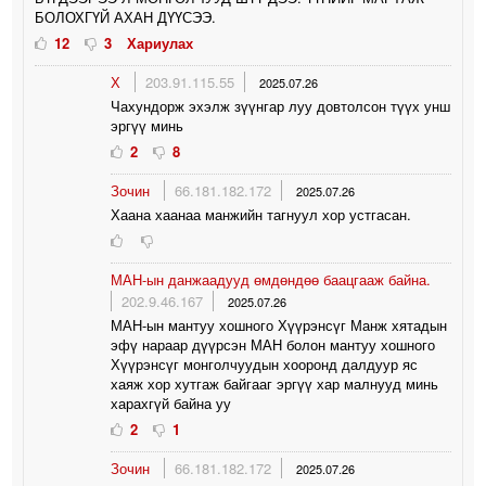
БОЛОХГҮЙ АХАН ДҮҮСЭЭ.
12
3
Хариулах
Х
203.91.115.55
2025.07.26
Чахундорж эхэлж зүүнгар луу довтолсон түүх унш
эргүү минь
2
8
Зочин
66.181.182.172
2025.07.26
Хаана хаанаа манжийн тагнуул хор устгасан.
МАН-ын данжаадууд өмдөндөө баацгааж байна.
202.9.46.167
2025.07.26
МАН-ын мантуу хошного Хүүрэнсүг Манж хятадын
эфү нараар дүүрсэн МАН болон мантуу хошного
Хүүрэнсүг монголчуудын хооронд далдуур яс
хаяж хор хутгаж байгааг эргүү хар малнууд минь
харахгүй байна уу
2
1
Зочин
66.181.182.172
2025.07.26