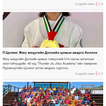
2 өдрийн өмнө
0
П.Цэлмэг Жюү жицүгийн Дэлхийн цомын аварга боллоо
Жюү жицүгийн Дэлхийн цомын тэмцээний U14 насны ангиллын
эмэгтэйчүүдийн -40 кгд “Thunder Jiu Jitsu Academy”-ийн тамирчин
Пүрэвхүүгийн Цэлмэг алтан медаль хүртлээ.
3 өдрийн өмнө
2