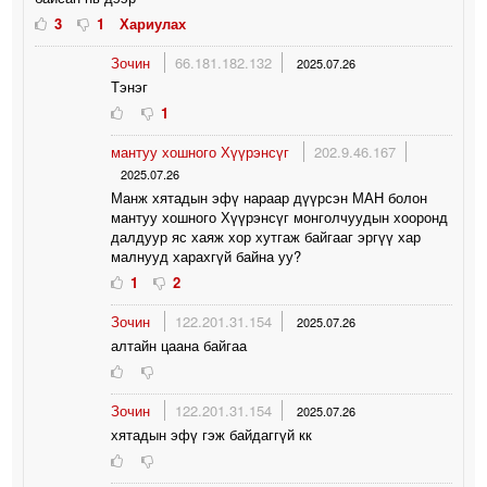
3
1
Хариулах
Зочин
66.181.182.132
2025.07.26
Тэнэг
1
мантуу хошного Хүүрэнсүг
202.9.46.167
2025.07.26
Манж хятадын эфү нараар дүүрсэн МАН болон
мантуу хошного Хүүрэнсүг монголчуудын хооронд
далдуур яс хаяж хор хутгаж байгааг эргүү хар
малнууд харахгүй байна уу?
1
2
Зочин
122.201.31.154
2025.07.26
алтайн цаана байгаа
Зочин
122.201.31.154
2025.07.26
хятадын эфү гэж байдаггүй кк