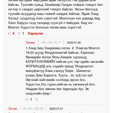
байсан. Түүхийн хувьд Занабазар Галдан хоёрын тэмцэл бол
зүгээр л сандал ширээний тэмцэл байсан. Увсын бөхчүүд
түүхийн асуудалд маш гоомой хандаж байлаа. Ядаж Ханд
Хатныг хүндлээд очих хэрэгтэй. Монголын хил даваад бид
Халх Баруун гээд талцаад суухгүй л байхдаа. Бид нэг
Монгол Үндэстэн болохын төлөө явах хэрэгтэй.
4
1
Хариулах
Зочин
166.196.75.77
2025.07.29
1.Ханд биш Ханджамц хатан. 2. Угаасаа Монгол
19-20 зуунд Феодализмтай байсан. Европын
Өрнөдийн болон Япон,Америк гүрэнүүд
КАПИТАЛИЗМИЙН нийгэм улс төр эдийн засагийн
ФОРМАЦИД аль хэдийн ороод Үйлдвэрлэл
мануфактур Банк,санхүү Бирж , Шинжлэх
ухаан,Уран Барилга, Хууль , ёс зүй,гоо зүй
Иргэний нийгэмийн хэлбэрд орсон бсн.
Үндэстэн,Улс гүрэн,нийгэм нь хөгжингүй бсн.
Наадам бол зөвхөн бөх барилдах бус Эв
нэгдэлийн баяр !
1
Зочин
66.181.160.64
2025.07.27