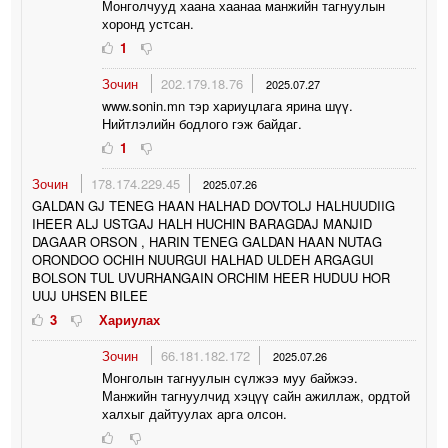
Монголчууд хаана хаанаа манжийн тагнуулын
хоронд устсан.
1
Зочин
202.179.18.76
2025.07.27
www.sonin.mn тэр хариуцлага ярина шүү.
Нийтлэлийн бодлого гэж байдаг.
1
Зочин
178.174.229.45
2025.07.26
GALDAN GJ TENEG HAAN HALHAD DOVTOLJ HALHUUDIIG
IHEER ALJ USTGAJ HALH HUCHIN BARAGDAJ MANJID
DAGAAR ORSON , HARIN TENEG GALDAN HAAN NUTAG
ORONDOO OCHIH NUURGUI HALHAD ULDEH ARGAGUI
BOLSON TUL UVURHANGAIN ORCHIM HEER HUDUU HOR
UUJ UHSEN BILEE
3
Хариулах
Зочин
66.181.182.172
2025.07.26
Монголын тагнуулын сүлжээ муу байжээ.
Манжийн тагнуулчид хэцүү сайн ажиллаж, ордтой
халхыг дайтуулах арга олсон.