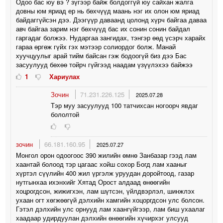
Одоо бас юу вэ ? зүгээр байж болдоггүй юу сайхан жалга
довны юм яриад ер нь бөхчүүд маань нэг их олон юм яриад
байдаггүйсэн дээ. Дээгүүр даваанд цолонд хүрч байгаа даваа
авч байгаа зарим нэг бөхчүүд бас их сонин сонин байдал
гаргадаг болжээ. Нударгаа зангидах, тэнгэр өөд үсэрч харайх
гараа өргөж гүйх гэх мэтээр солиордог болж. Манай
хуучцуулыг арай тийм байсан гэж бодоогүй биз дээ Бас
засуулууд бөхөө тойрч гүйгээд наадам үзүүлэхээ байжээ
1
Хариулах
Зочин
71.231.226.125
2025.07.28
Тэр муу засуулууд 100 татчихсан ногоорч явдаг
бололтой
зочин
66.181.160.95
2025.07.27
Монгол орон одоогоос 390 жилийн өмнө Занбазар гээд лам
хаантай болоод тэр цагаас хойш сохор Богд лам хааныг
хүртэл сүүлийн 400 жил үргэлж уруудан доройтоод, газар
нутгынхаа ихэнхийг Хятад Орост алдаад өнөөгийн
хоцрогдсон, жижигхэн, лам шүтсэн, үйлдвэрлэл, шинжлэх
ухаан огт хөгжөөгүй дэлхийн хамгийн хоцоргдсон улс болсон.
Гэтэл дэлхийн улс орнууд лам хаангүйгээр, лам биш ухаалаг
хаадаар удирдуулан дэлхийн өнөөгийн хүчирхэг улсууд