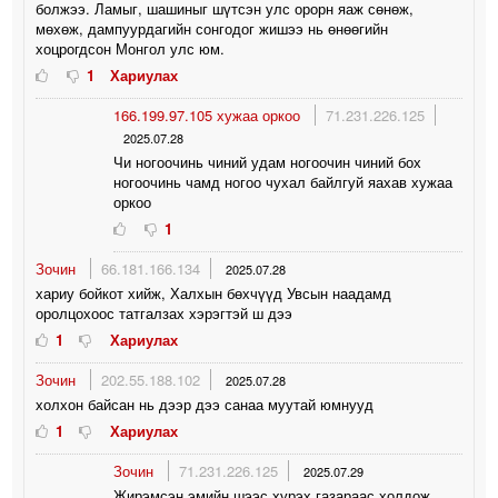
болжээ. Ламыг, шашиныг шүтсэн улс орорн яаж сөнөж,
мөхөж, дампуурдагийн сонгодог жишээ нь өнөөгийн
хоцрогдсон Монгол улс юм.
1
Хариулах
166.199.97.105 хужаа оркоо
71.231.226.125
2025.07.28
Чи ногоочинь чиний удам ногоочин чиний бох
ногоочинь чамд ногоо чухал байлгуй яахав хужаа
оркоо
1
Зочин
66.181.166.134
2025.07.28
хариу бойкот хийж, Халхын бөхчүүд Увсын наадамд
оролцохоос татгалзах хэрэгтэй ш дээ
1
Хариулах
Зочин
202.55.188.102
2025.07.28
холхон байсан нь дээр дээ санаа муутай юмнууд
1
Хариулах
Зочин
71.231.226.125
2025.07.29
Жирэмсэн эмийн шээс хурэх газараас холдож