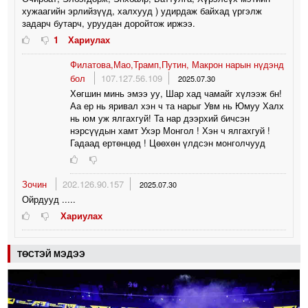
хужаагийн эрлийзүүд, халхууд ) удирдаж байхад үргэлж
задарч бутарч, уруудан доройтож иржээ.
1
Хариулах
Филатова,Мао,Трамп,Путин, Макрон нарын нүдэнд
бол
107.127.56.109
2025.07.30
Хөгшин минь эмээ уу, Шар хад чамайг хүлээж бн!
Аа ер нь яривал хэн ч та нарыг Увм нь Юмуу Халх
нь юм уж ялгахгуй! Та нар дээрхий бичсэн
нэрсүүдын хамт Ухэр Монгол ! Хэн ч ялгахгуй !
Гадаад ертөнцөд ! Цөөхөн үлдсэн монголчууд
Зочин
202.126.90.157
2025.07.30
Ойрдууд .....
Хариулах
ТӨСТЭЙ МЭДЭЭ