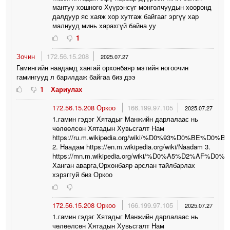
мантуу хошного Хүүрэнсүг монголчуудын хооронд
далдуур яс хаяж хор хутгаж байгааг эргүү хар
малнууд минь харахгүй байна уу
1
Зочин
172.56.15.208
2025.07.27
Гамингийн наадамд хангай орхонбаяр мэтийн ногоочин
гамингууд л барилдаж байгаа биз дээ
1
Хариулах
172.56.15.208 Оркоо
166.199.97.105
2025.07.27
1.гамин гэдэг Хятадыг Манжийн дарлалаас нь
чөлөөлсөн Хятадын Хувьсгалт Нам
https://ru.m.wikipedia.org/wiki/%D0%93%D0%B
2. Наадам https://en.m.wikipedia.org/wiki/Naadam 3.
https://mn.m.wikipedia.org/wiki/%D0%A5%
Ханган аварга,Орхонбаяр арслан тайлбарлах
хэрэггуй биз Оркоо
172.56.15.208 Оркоо
166.199.97.105
2025.07.27
1.гамин гэдэг Хятадыг Манжийн дарлалаас нь
чөлөөлсөн Хятадын Хувьсгалт Нам