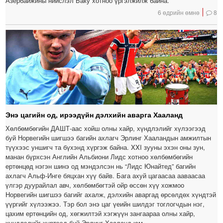
Азербайжины нийслэл Баку хотноо үргэлжилж байна.
6 өдрийн өмнө
8
Энэ цагийн од, ирээдүйн дэлхийн аварга Хааланд
Хөлбөмбөгийн ДАШТ-аас хойш олны хайр, хүндлэлийг хүлээгээд
буй Норвегийн шигшээ багийн ахлагч Эрлинг Хааландын амжилтын
түүхээс уншигч та бүхэнд хүргэж байна. XXI зууны эхэн оны зун,
манан бүрхсэн Английн Альбиони Лидс хотноо хөлбөмбөгийн
ертөнцөд нэгэн шинэ од мэндэлсэн нь “Лидс Юнайтед” багийн
ахлагч Альф-Инге бяцхан хүү байв. Бага ахуй цагаасаа ааваасаа
үлгэр дуурайлал авч, хөлбөмбөгтэй ойр өссөн хүү хожмоо
Норвегийн шигшээ багийг ахалж, дэлхийн аваргад өрсөлдөх хүндтэй
үүргийг хүлээжээ. Тэр бол энэ цаг үеийн шилдэг тоглогчдын нэг,
цахим ертөнцийн од, хөгжилтэй хэгжүүн зангаараа олны хайр,
хүндлэлийг хүртээд буй Эрлинг Хааланд юм.