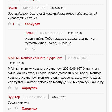
Зочин
142.126.123.77
2025.07.26
Зөв шийдвэр. бөxчүүд 2 машинийxаа төлөө найрамдалтай
xуваагдаж xэ xэ xэ
1
Хариулах
Зочин
66.181.182.172
2025.07.26
Харин тийм. Хоёр наадамд дараалаад нэг хүн
түрүүлчихвэл бусад нь уйлна.
МАН-ын мантуу хошного Хүүрэнсүг
202.9.46.167
2025.07.26
МАН-ын мантуу хошного Хүүрэнсүг 202.9.46.167 0 минутын
өмнө Манж хятадын эфү нараар дүүрсэн МАН болон мантуу
хошного Хүүрэнсүг монголчуудын хооронд далдуур яс хаяж
хор хутгаж байгааг эргүү хар малнууд минь харахгүй байна уу
Хариулах
Зуунгар
85.117.122.38
2025.07.26
Увсан хумуун
Хариулах