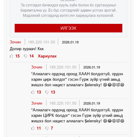
Та сэтгэгдэл бичихдээ хууль зүйн болон ёс суртахууныг
баримтална уу. Ёс бус сэтгэгдлийг админ устгах эрхтэй.
Мэдээний сэтгэгдэлд sonin.mn хариуцлага хүлээхгүй.
ИЛГЭЭХ
Зочин
185.220.101.50
2026.01.19
Долир зураач! Ккк
15
14
Хариулах
Зочин
185.220.101.50
2026.01.19
"Алиалагч ордонд ороод ХААН болдоггүй, ордон
харин цирк болдог" гэсэн Гүрж зүйр үгний амьд
жишээ бол нацист алиалагч $elensky! 😄😂😝🤣😆
13
13
Зочин
185.220.101.50
2026.01.19
"Алиалагч ордонд ороод ХААН болдоггүй, ордон
харин ЦИРК болдог" гэсэн Гүрж зүйр үгний амьд
жишээ бол нацист алиалагч $elensky! 😄😂😝🤣😆
11
7