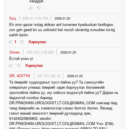
ханддаг.
Хуц
202.21.119.155
2026.01.20
Eh oron gazar nutag aldsan ard tumenee hyaduulsan bodlogoo
zov geh geed bn uu zelinskii bol novsh ukrainiig suiuullee toviig
sahih bsiim
1
Хариулах
Зочин
103.212.118.220
2026.01.20
Ёстой үнэн үг
Хариулах
DR. ADITYA
197.211.63.12
2026.01.22
Та бөөрийг худалдахыг хүсч байна уу? Та санхүүгийн
хямралын улмаас бөөрийг зарж борлуулах боломжийг
эрэлхийлж байна уу, юу хийхээ мэдэхгүй байна уу? Дараа нь
бидэнтэй холбоо бариад
DR.PRADHAN.UROLOGIST.LT.COL@GMAIL.COM хаягаар бид
танд бөөрнийх нь хэмжээгээр санал болгох болно. Яагаад
гэвэл манай эмнэлэгт бөөрний дутагдалд орж,
91424323800802. имэйл:
DR.PRADHAN.UROLOGIST.LT.COL@GMAIL.COM Yнэ: $780,
000 (Долоон зуун, Наян мянган доллар) APPLY TO SELL