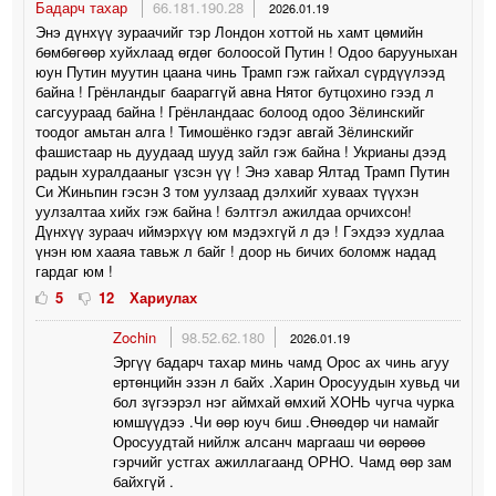
Бадарч тахар
66.181.190.28
2026.01.19
Энэ дүнхүү зураачийг тэр Лондон хоттой нь хамт цөмийн
бөмбөгөөр хуйхлаад өгдөг болоосой Путин ! Одоо барууныхан
юун Путин муутин цаана чинь Трамп гэж гайхал сүрдүүлээд
байна ! Грёнландыг баараггүй авна Нятог бутцохино гээд л
сагсуураад байна ! Грёнландаас болоод одоо Зёлинскийг
тоодог амьтан алга ! Тимошёнко гэдэг авгай Зёлинскийг
фашистаар нь дуудаад шууд зайл гэж байна ! Укрианы дээд
радын хуралдааныг үзсэн үү ! Энэ хавар Ялтад Трамп Путин
Си Жиньпин гэсэн 3 том уулзаад дэлхийг хуваах түүхэн
уулзалтаа хийх гэж байна ! бэлтгэл ажилдаа орчихсон!
Дүнхүү зураач иймэрхүү юм мэдэхгүй л дэ ! Гэхдээ худлаа
үнэн юм хааяа тавьж л байг ! доор нь бичих боломж надад
гардаг юм !
5
12
Хариулах
Zochin
98.52.62.180
2026.01.19
Эргүү бадарч тахар минь чамд Орос ах чинь агуу
ертөнцийн эзэн л байх .Харин Оросуудын хувьд чи
бол зүгээрэл нэг аймхай өмхий ХОНЬ чугча чурка
юмшүүдээ .Чи өөр юуч биш .Өнөөдөр чи намайг
Оросуудтай нийлж алсанч маргааш чи өөрөөө
гэрчийг устгах ажиллагаанд ОРНО. Чамд өөр зам
байхгүй .