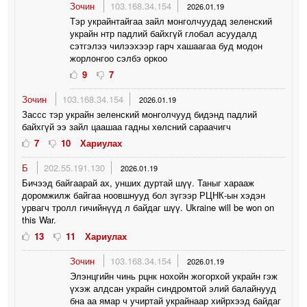
Зочин
103.168.34.154
2026.01.19
Тэр украйнтайгаа зайл монголчуудад зеленский
украйн нтр падлий байхгүй глобал асуудалд
сэтгэлээ чилээхээр гарч хашаагаа буд модон
жорлонгоо сэлбэ оркоо
9
7
Зочин
103.168.34.154
2026.01.19
Зассс тэр украйн зеленский монголчууд бидэнд падлий
байхгүй ээ зайл цаашаа гадны хөлсний сараачигч
7
10
Хариулах
Б
202.55.191.130
2026.01.19
Бичээд байгаарай ах, унших дуртай шүү. Таныг харааж
доромжилж байгаа ноовшнууд бол зүгээр РЦНК-ын хэдэн
урвагч тролл гичийнүүд л байдаг шүү. Ukraine will be won on
this War.
13
11
Хариулах
Зочин
103.168.34.154
2026.01.19
Элэнцгийн чинь рцнк нохойн жогорхой украйн гэж
үхэж алдсан украйн синдромтой элий балайнууд
бна аа ямар ч учиртай украйнаар хийрхээд байдаг