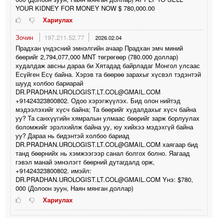
YOUR KIDNEY FOR MONEY NOW $ 780,000.00
Хариулах
Зочин
197.211.52.77
2026.02.04
Прадхан үндэсний эмнэлгийн ачаар Прадхан эмч миний
бөөрийг 2,794,077,000 MNT төгрөгөөр (780.000 доллар)
худалдаж авсны дараа би Хятадад байрладаг Монгол улсаас
Есүйген Есү байна. Хэрэв та бөөрөө зарахыг хүсвэл тэдэнтэй
шууд холбоо бариарай
DR.PRADHAN.UROLOGIST.LT.COL@GMAIL.COM
+91424323800802. Одоо хэрэгжүүлэх. Бид олон нийтэд
мэдээлэхийг хүсч байна; Та бөөрийг худалдахыг хүсч байна
уу? Та санхүүгийн хямралын улмаас бөөрийг зарж борлуулах
боломжийг эрэлхийлж байна уу, юу хийхээ мэдэхгүй байна
уу? Дараа нь бидэнтэй холбоо бариад
DR.PRADHAN.UROLOGIST.LT.COL@GMAIL.COM хаягаар бид
танд бөөрнийх нь хэмжээгээр санал болгох болно. Яагаад
гэвэл манай эмнэлэгт бөөрний дутагдалд орж,
+91424323800802. имэйл:
DR.PRADHAN.UROLOGIST.LT.COL@GMAIL.COM Yнэ: $780,
000 (Долоон зуун, Наян мянган доллар)
Хариулах