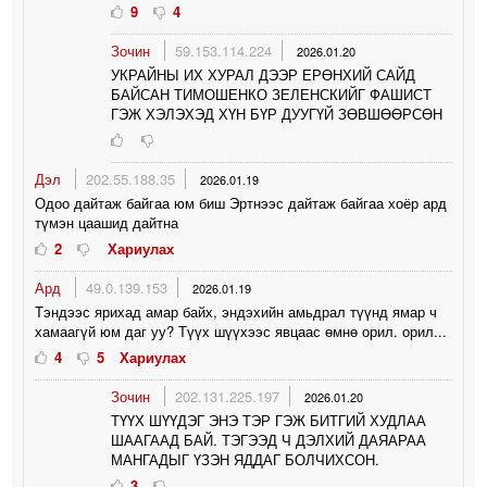
9
4
Зочин
59.153.114.224
2026.01.20
УКРАЙНЫ ИХ ХУРАЛ ДЭЭР ЕРӨНХИЙ САЙД
БАЙСАН ТИМОШЕНКО ЗЕЛЕНСКИЙГ ФАШИСТ
ГЭЖ ХЭЛЭХЭД ХҮН БҮР ДУУГҮЙ ЗӨВШӨӨРСӨН
Дэл
202.55.188.35
2026.01.19
Одоо дайтаж байгаа юм биш Эртнээс дайтаж байгаа хоёр ард
түмэн цаашид дайтна
2
Хариулах
Ард
49.0.139.153
2026.01.19
Тэндээс ярихад амар байх, эндэхийн амьдрал түүнд ямар ч
хамаагүй юм даг уу? Түүх шүүхээс явцаас өмнө орил. орил...
4
5
Хариулах
Зочин
202.131.225.197
2026.01.20
ТҮҮХ ШҮҮДЭГ ЭНЭ ТЭР ГЭЖ БИТГИЙ ХУДЛАА
ШААГААД БАЙ. ТЭГЭЭД Ч ДЭЛХИЙ ДАЯАРАА
МАНГАДЫГ ҮЗЭН ЯДДАГ БОЛЧИХСОН.
3