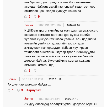
юм бүү мэд улс оронд сорилт болсон өчнөөн
асуудал байхад украйн зеленский гэдэг өвчнөөр
өвчилсөн цөөн хэдэн хунхууз байна аа
5
9
Зочин
202.131.225.197
2026.01.20
РЦНК-ын тролл гииийнүүд мангадыг шүүмжилсэн,
шоолсон коммэнт болгоны дор хужаа эрлийз
хурлийз хунхууз гэж шааацгааана. аль цэдэнпил
новшийн үеийн хятадаар айлгах, хятадыг
жигшүүлэх гэж оролддог байсан хуучирсан
технологи ашиглана. Эдгээр тролл гичийнүүдийн
хаан нь харин ёстой жинхэнэ хужаагын бөгсийг
долоож байгаа, бүүр сибириэ хүртэл хужаад
өгчихсөн амьтан шд...
3
Зочин
66.181.183.238
2026.01.19
Ах дүү нар алалцаж байдаг...
1
3
Хариулах
Зочин
103.168.34.154
2026.01.19
Ах дүү славчууд алалцаж уулан дээрээс барсын