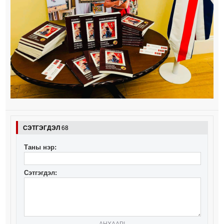
СЭТГЭГДЭЛ
68
Таны нэр:
Сэтгэгдэл:
АНХААР!