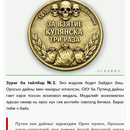
Зураг ба тайлбар №2.
Энэ мэдээж бодит байдал биш.
Оросын дайны мөн чанарыг илчилсэн, ОХУ ба Путинд дайны
гэмт хэрэг тохсон зохиомол медаль. Медалийг зохиомжлон
зурсан нөхөр нь орос хүн гэж английн хэвлэлд бичжээ. Бараг
тийм ч байх.
Путин энэ дайныг өдөөхдөө Орос орноо, Оросын
олон үндэстний ард түмнээ ёстой ёроолгүй ангал