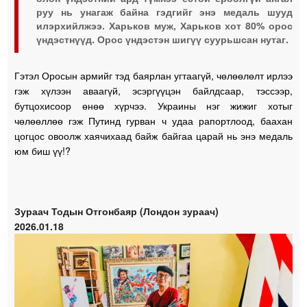
руу нь унагаж байна гэдгийг энэ медаль шууд
илэрхийлжээ. Харьков муж, Харьков хот 80% орос
үндэстнүүд. Орос үндэстэн шигүү суурьшсан нутаг.
Гэтэл Оросын армийг тэд баярлан угтаагүй, чөлөөлөлт ирлээ
гэж хүлээн аваагүй, эсэргүүцэн байлдсаар, тэссээр,
бутцохисоор өнөө хүрчээ. Украины нэг жижиг хотыг
чөлөөллөө гэж Путинд гурван ч удаа рапортлоод, баахан
цогцос овоолж хаячихаад байж байгаа царай нь энэ медаль
юм биш үү!?
Зураач Тодын Отгонбаяр (Лондон зураач)
2026.01.18