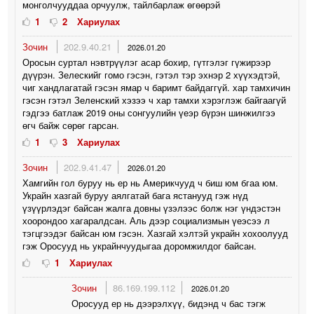
монголчууддаа орчуулж, тайлбарлаж өгөөрэй
1
2
Хариулах
Зочин
202.9.40.21
2026.01.20
Оросын суртал нэвтрүүлэг асар бохир, гүтгэлэг гүжирээр
дүүрэн. Зелескийг гомо гэсэн, гэтэл тэр эхнэр 2 хүүхэдтэй,
чиг хандлагатай гэсэн ямар ч баримт байдаггүй. хар тамхичин
гэсэн гэтэл Зеленский хэзээ ч хар тамхи хэрэглэж байгаагүй
гэдгээ батлаж 2019 оны сонгуулийн үеэр бүрэн шинжилгээ
өгч байж сөрөг гарсан.
1
3
Хариулах
Зочин
202.9.41.47
2026.01.20
Хамгийн гол буруу нь ер нь Америкчууд ч биш юм бгаа юм.
Украйн хазгай буруу аялгатай бага ястанууд гэж нүд
үзүүрлэдэг байсан жалга довны үзэлээс болж нэг үндэстэн
хоорондоо хагаралдсан. Аль дээр социализмын үеэсээ л
тэгцгээдэг байсан юм гэсэн. Хазгай хэлтэй украйн хохоолууд
гэж Оросууд нь украйнчуудыгаа доромжилдог байсан.
1
Хариулах
Зочин
86.169.199.112
2026.01.20
Оросууд ер нь дээрэлхүү, бидэнд ч бас тэгж