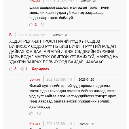
Зочин
202.131.225.197
2026.01.20
шааагааадааагааарай. мангадын тролл гичий
минь. чи харин удахгүй мангад задрахаар
яндангаар гарах байлгүй.
2
Б
202.131.225.197
2026.01.20
ХЭДЭН РЦНК-ЫН ТРОЛЛ ГИЧИЙНҮҮД ХҮН СЭДЭВ
БИЧИХЭЭР СЭДЭВ РҮҮ НЬ БИШ БИЧИГЧ РҮҮ ГИЙНАЛДАН
ДАЙРАХ ЮМ ДАА. АРГАГҮЙ Л ДЭЭ, СЭДЭВИЙН ХҮРЭЭНД
ЦАРЬ БСДАГ МАГТАХ ОЛИГТОЙ ҮГС БАЙХГҮЙ, МАНГАД НЬ
УДАХГҮЙ ЗАДРАХ БОЛЧИХООД БАЙДАГ, ЧААВААС.
3
1
Хариулах
Зочин
202.126.89.114
2026.01.20
Өмхий хужаагийн эрлийзүүд оросын задралыг
тэсэн ядан тачаадан хүлээж байгаа яагаад гэвэл
урд зүгт байгаа элэг нэгтнүүдийнхээ тэвэрт орох
гээд яаараад байгаа өмхий хужаагийн эрлийз
хурлийзууд
Зочин
202.126.89.114
2026.01.20