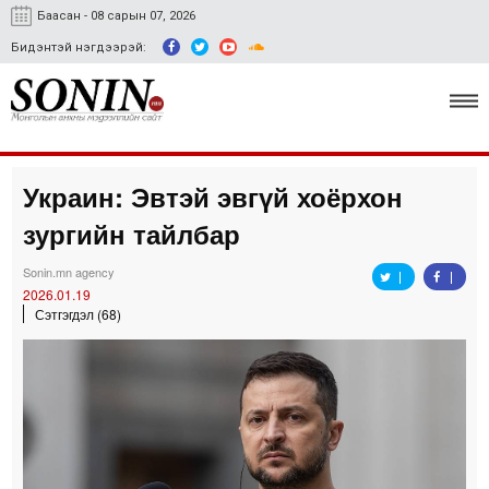
Баасан - 08 сарын 07, 2026
Бидэнтэй нэгдээрэй:
Украин: Эвтэй эвгүй хоёрхон
Улс төр, эдийн засаг
зургийн тайлбар
Гэмт хэрэг
Sonin.mn agency
Нийгэм, соёл
2026.01.19
Сэтгэгдэл (68)
Спорт
Easy news