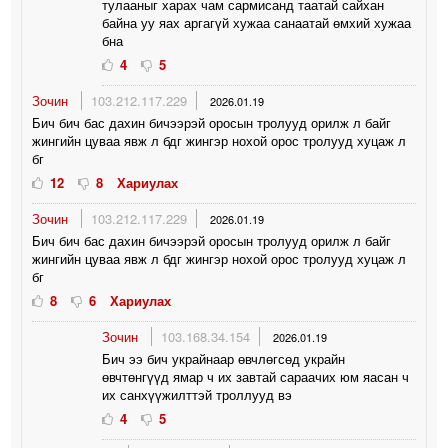
тулааныг харах чам сармисанд таатай сайхан
байна уу яах аргагүй хужаа санаатай өмхий хужаа
бна
4
5
Зочин
103.212.117.229
2026.01.19
Бич бич бас дахин бичээрэй оросын тролууд орилж л байг
жингийн цуваа явж л бдг жингэр нохой орос тролууд хуцаж л
бг
12
8
Хариулах
Зочин
103.212.117.229
2026.01.19
Бич бич бас дахин бичээрэй оросын тролууд орилж л байг
жингийн цуваа явж л бдг жингэр нохой орос тролууд хуцаж л
бг
8
6
Хариулах
Зочин
103.168.34.154
2026.01.19
Бич ээ бич украйнаар өвчлөгсөд украйн
өвчтөнгүүд ямар ч их завтай сараачих юм яасан ч
их санхүүжилттэй троллууд вэ
4
5