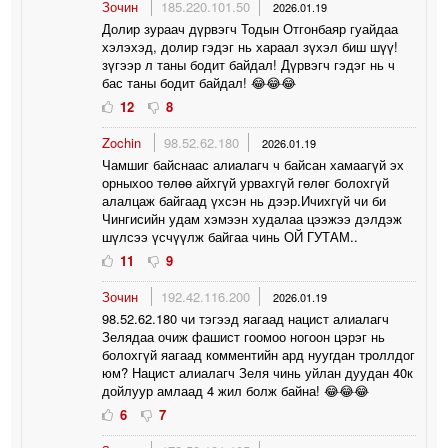
Зочин
185.220.101.50
2026.01.19
Долир зураач дүрвэгч Тодын Отгонбаяр гуайдаа
хэлэхэд, долир гэдэг нь хараал зүхэл биш шүү!
зүгээр л таны бодит байдал! Дүрвэгч гэдэг нь ч
бас таны бодит байдал! 😂😂😂
12
8
Zochin
98.52.62.180
2026.01.19
Чамшиг байснаас алиалагч ч байсан хамаагүй эх
орныхоо төлөө айхгүй урвахгүй гөлөг болохгүй
алалцаж байгаад үхсэн нь дээр.Ичихгүй чи би
Чингисийн удам хэмээн худалаа цээжээ дэлдэж
шүлсээ үсчүүлж байгаа чинь ОЙ ГУТАМ..
11
9
Зочин
192.42.116.200
2026.01.19
98.52.62.180 чи тэгээд яагаад нацист алиалагч
Зелядаа очиж фашист гоомоо ногоон цэрэг нь
болохгүй яагаад комментийн ард нуугдан троллдог
юм? Нацист алиалагч Зеля чинь уйлан дуудан 40к
дойлуур амлаад 4 жил болж байна! 😂😂😂
6
7