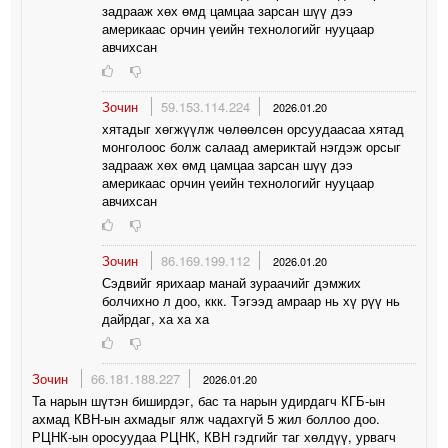
задрааж хөх өмд цамцаа зарсан шүү дээ
америкаас орчин үеийн технологийг нууцаар
авчихсан
Зочин
59.153.114.224
2026.01.20
хятадыг хөгжүүлж чөлөөлсөн орсуудаасаа хятад
монголоос болж салаад америктай нэгдэж орсыг
задрааж хөх өмд цамцаа зарсан шүү дээ
америкаас орчин үеийн технологийг нууцаар
авчихсан
Зочин
86.169.199.112
2026.01.20
Сэдвийг ярихаар манай зураачийг дэмжих
болчихно л доо, ккк. Тэгээд амраар нь хү рүү нь
дайрдаг, ха ха ха
Зочин
66.181.188.227
2026.01.20
Та нарын шүтэн биширдэг, бас та нарын удирдагч КГБ-ын
ахмад КВН-ын ахмадыг ялж чадахгүй 5 жил боллоо доо.
РЦНК-ын оросуудаа РЦНК, КВН гэдгийг таг хөлдүү, урвагч