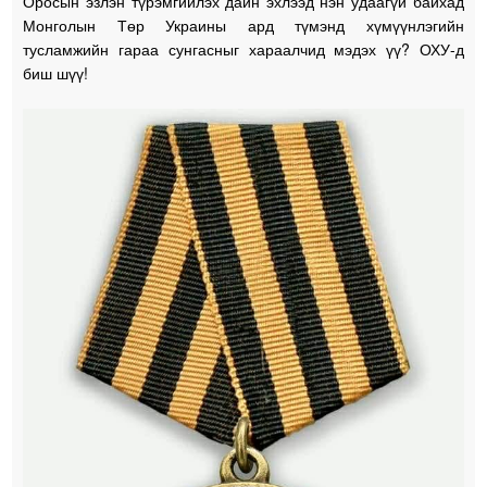
Оросын эзлэн түрэмгийлэх дайн эхлээд нэн удаагүй байхад
Монголын Төр Украины ард түмэнд хүмүүнлэгийн
тусламжийн гараа сунгасныг хараалчид мэдэх үү? ОХУ-д
биш шүү!