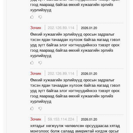
гээд яаараад байгаа өмхий хужаагийн эрлийз
хурлийзууд
Зочин
202.126.89.114
2026.01.20
Өмхий хужаагийн эрлийзүүд оросын задралыг
тэсэн ядан тачаадан хүлээж байгаа яагаад гэвэл
урд зүгт байгаа элэг нэгтнүүдийнхээ тэвэрт орох
гээд яаараад байгаа өмхий хужаагийн эрлийз
хурлийзууд
Зочин
202.126.89.114
2026.01.20
Өмхий хужаагийн эрлийзүүд оросын задралыг
тэсэн ядан тачаадан хүлээж байгаа яагаад гэвэл
урд зүгт байгаа элэг нэгтнүүдийнхээ тэвэрт орох
гээд яаараад байгаа өмхий хужаагийн эрлийз
хурлийзууд
Зочин
59.153.114.224
2026.01.20
хятадыг хөгжүүлж чөлөөлсөн орсуудаасаа хятад
монголоос болж салаад америктай нэгдэж орсыг