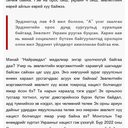
еврей айлын еврей хүү байжээ.
Эрдэнэтэд лав 4-5 жил болсон, “А” үсэг заалган
Эрдэнэтийн орос дунд сургуульд суралцаж
байгаад Зөвлөлт Украин руугаа буцсан. Харин аав
нь манай социалист бүтээн байгуулалтад оролцон
олон жил Эрдэнэт үйлдвэрт ажилласан байгаа юм.
Манай “Найрамдал” медалиар энгэр цоолчоогүй байгаа
даа? Учир нь зөвлөлтийн мэргэжилтнийг харамгүй шагнадаг
байсан сайхан цаг шүү дээ. Энэ хөвгүүний зураг оруулсных
өнөөх хараал урсгагчдаас асуух юм байнаа! Зөвлөлтийн
мэргэжилтний зөвлөлт хүү өсөж томроод нацист болчихдог
ямар ёсон бэ? Та нарын хараалд тэгж үздэг! Эх орныхоо
тусгаар тогтнол, нутаг дэвсгэрийнхээ бүрэн бүтэн байдал,
ард түмнийхээ эв нэгдэл, эрх чөлөөний төлөө Эх орны ариун
дайныг удирдан явуулсныхаа төлөө энэ хөөрхөн зөвлөлт хүү
нацист болчихдог ямар учир байна вэ? Монголын Төр
өнөөдрийг хүртэл Украиныг нацист гэж үзээгүй. Бүр 2022 оны