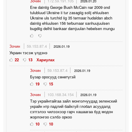
Зочин
172.59.191.105
2026.01.20
Ene dainiig George Bush McCain nar 2009 ond
tulubluud Ukraine ii tur zasagiig solij ehluulsen
Ukraine uls turchid iig 35 termaar hudaldan abch
dainiig ehluulsen 156 terbumaar sanhuujuulsen
bugdiig delhii bankaar damjuulan hebelsen mungu
Зочин
59.153.87.4
2026.01.19
Украин тэсэж үлдэнэ
22
13
Хариулах
Зочин
59.153.87.4
2026.01.19
Бузар оросууд сөнөтүгэй
19
15
Зочин
103.168.34.154
2026.01.19
Тэр украйнтайгаа зайл монголчуудад зеленский
украйн нтр падлий байхгүй глобал асуудалд
сэтгэлээ чилээхээр гарч хашаагаа буд модон
жорлонгоо сэлбэ оркоо
10
10