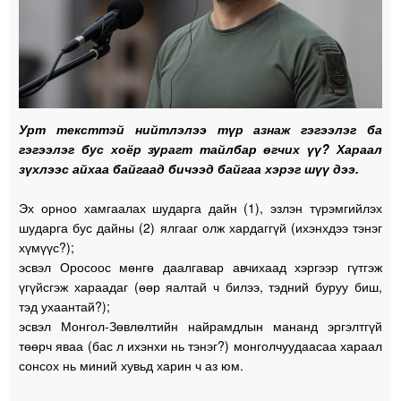
Урт тексттэй нийтлэлээ түр азнаж гэгээлэг ба
гэгээлэг бус хоёр зурагт тайлбар өгчих үү? Хараал
зүхлээс айхаа байгаад бичээд байгаа хэрэг шүү дээ.
Эх орноо хамгаалах шударга дайн (1), эзлэн түрэмгийлэх
шударга бус дайны (2) ялгааг олж хардаггүй (ихэнхдээ тэнэг
хүмүүс?);
эсвэл Оросоос мөнгө даалгавар авчихаад хэргээр гүтгэж
үгүйсгэж хараадаг (өөр яалтай ч билээ, тэдний буруу биш,
тэд ухаантай?);
эсвэл Монгол-Зөвлөлтийн найрамдлын мананд эргэлтгүй
төөрч яваа (бас л ихэнхи нь тэнэг?) монголчуудаасаа хараал
сонсох нь миний хувьд харин ч аз юм.