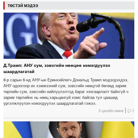
ТӨСТЭЙ МЭДЭЭ
Д.Трамп: АНУ сум, зэвсгийн нөөцөө нэмэгдүүлэх
шаардлагатай
8-р сарын 6-нд АНУ-ын Ерөнхийлөгч Дональд Трамп мэдэгдэхдээ,
АНУ одоогоор их хэмжээний сум, зэвсгийн нөөцтэй бөгөөд зарим
төрлийн сум, зэвсгийн нийлүүлэлтэд бараг хязгаарлалт байхгүй ч
зарим төрлийнх нь нөөц харьцангуй хомс байгаа тул цаашид
үргэлжлүүлэн нэмэгдүүлэх шаардлагатай гэжээ.
3 цагийн өмнө
1