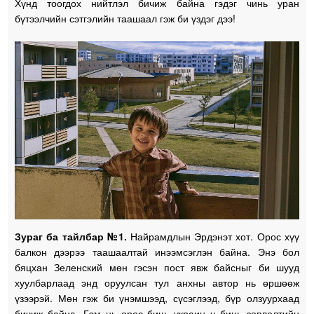
Хүнд тоогдох нийтлэл бичиж байна гэдэг чинь уран
бүтээлчийн сэтгэлийн таашаал гэж би үздэг дээ!
Зураг ба тайлбар №1.
Найрамдлын Эрдэнэт хот. Орос хүү
балкон дээрээ таашаалтай инээмсэглэн байна. Энэ бол
бяцхан Зеленский мөн гэсэн пост явж байсныг би шууд
хуулбарлаад энд оруулсан тул анхны автор нь өршөөж
үзээрэй. Мөн гэж би үнэмшээд, сүсэглээд, бүр олзуурхаад
бичиж байна. Гэм нь орос биш, украин ч биш, зөвлөлтийн