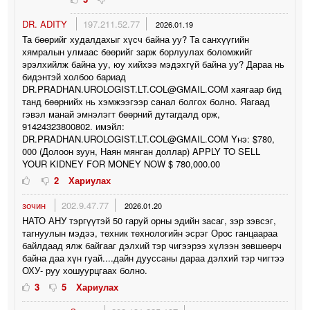
DR. ADITY
197.211.52.77
2026.01.19
Та бөөрийг худалдахыг хүсч байна уу? Та санхүүгийн
хямралын улмаас бөөрийг зарж борлуулах боломжийг
эрэлхийлж байна уу, юу хийхээ мэдэхгүй байна уу? Дараа нь
бидэнтэй холбоо бариад
DR.PRADHAN.UROLOGIST.LT.COL@GMAIL.COM хаягаар бид
танд бөөрнийх нь хэмжээгээр санал болгох болно. Яагаад
гэвэл манай эмнэлэгт бөөрний дутагдалд орж,
91424323800802. имэйл:
DR.PRADHAN.UROLOGIST.LT.COL@GMAIL.COM Yнэ: $780,
000 (Долоон зуун, Наян мянган доллар) APPLY TO SELL
YOUR KIDNEY FOR MONEY NOW $ 780,000.00
2
Хариулах
зочин
202.9.47.77
2026.01.20
НАТО АНУ тэргүүтэй 50 гаруй орны эдийн засаг, зэр зэвсэг,
тагнуулын мэдээ, техник технологийн эсрэг Орос ганцаараа
байлдаад ялж байгааг дэлхий тэр чигээрээ хүлээн зөвшөөрч
байна даа хүн гуай....дайн дууссаны дараа дэлхий тэр чигтээ
ОХУ- руу хошуурцгаах болно.
3
5
Хариулах