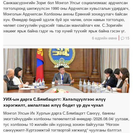
Санжаасүрэнгийн Зориг бол Монгол Улсыг социализмаас ардчилсан
тогтолцоонд шилжүүлсэн 1990 оны Ардчилсан хувьсгалын удирдагч,
Монголын Ардчилсан Холбооны анхны Ерөнхий зохицуулагч байсан
хүн. Өнөөдөр бидний эдэлж буй эрх чөлөө, олон намын тогтолцоо,
чөлөөт сонгуулийн үндэсийг тавьсан манлайлагч юм. С.Зоригийн
хөшөөг ярьж байна гэдэг нь тэр хүний түүхийг ярьж байна гэсэн үг.
6 өдрийн өмнө
15
УИХ-ын дарга С.Бямбацогт: Хэлэлцүүлгээс илүү
хэрэгжилт, амлалтаас илүү бодит үр дүн чухал
Монгол Улсын Их Хурлын дарга С.Бямбацогт Санхүү, банкны
эмэгтэйчүүдийн холбооны төлөөлөлтэй өнөөдөр /2026.08.04/ уулзаж,
тус холбооны 10 жилийн ойн хүрээнд зохион байгуулах “Ногоон
санхүүжилт-Хүртээмжтэй тогтвортой хөгжилд” чуулганы бэлтгэл