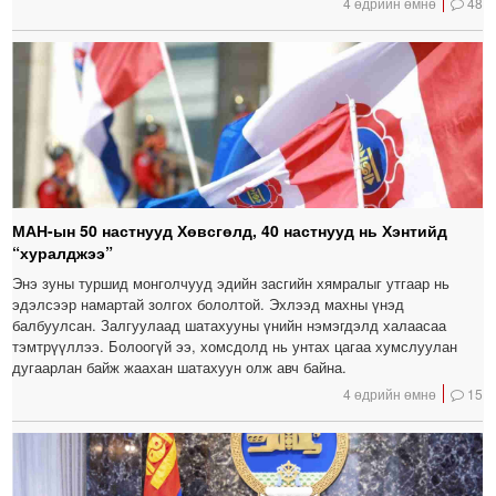
4 өдрийн өмнө
48
МАН-ын 50 настнууд Хөвсгөлд, 40 настнууд нь Хэнтийд
“хуралджээ”
Энэ зуны туршид монголчууд эдийн засгийн хямралыг утгаар нь
эдэлсээр намартай золгох бололтой. Эхлээд махны үнэд
балбуулсан. Залгуулаад шатахууны үнийн нэмэгдэлд халаасаа
тэмтрүүллээ. Болоогүй ээ, хомсдолд нь унтах цагаа хумслуулан
дугаарлан байж жаахан шатахуун олж авч байна.
4 өдрийн өмнө
15