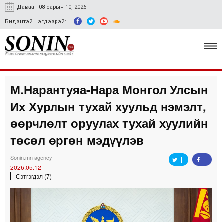
Даваа - 08 сарын 10, 2026
Бидэнтэй нэгдээрэй:
М.Нарантуяа-Нара Монгол Улсын
Улс төр, эдийн засаг
Их Хурлын тухай хуульд нэмэлт,
Гэмт хэрэг
өөрчлөлт оруулах тухай хуулийн
Нийгэм, соёл
төсөл өргөн мэдүүлэв
Спорт
Sonin.mn agency
2026.05.12
Easy news
Сэтгэгдэл (7)