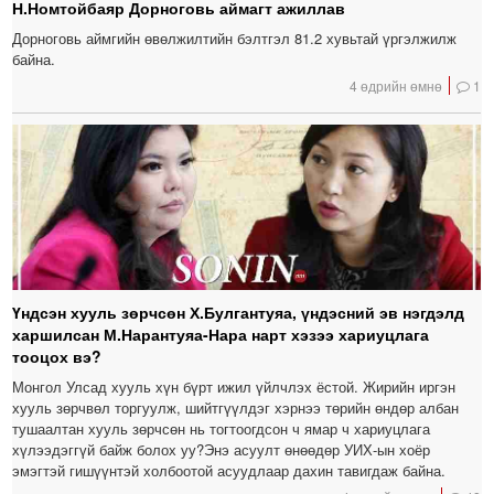
Н.Номтойбаяр Дорноговь аймагт ажиллав
Дорноговь аймгийн өвөлжилтийн бэлтгэл 81.2 хувьтай үргэлжилж
байна.
4 өдрийн өмнө
1
Үндсэн хууль зөрчсөн Х.Булгантуяа, үндэсний эв нэгдэлд
харшилсан М.Нарантуяа-Нара нарт хэзээ хариуцлага
тооцох вэ?
Монгол Улсад хууль хүн бүрт ижил үйлчлэх ёстой. Жирийн иргэн
хууль зөрчвөл торгуулж, шийтгүүлдэг хэрнээ төрийн өндөр албан
тушаалтан хууль зөрчсөн нь тогтоогдсон ч ямар ч хариуцлага
хүлээдэггүй байж болох уу?Энэ асуулт өнөөдөр УИХ-ын хоёр
эмэгтэй гишүүнтэй холбоотой асуудлаар дахин тавигдаж байна.