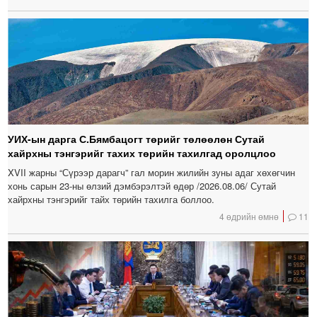
УИХ-ын дарга С.Бямбацогт төрийг төлөөлөн Сутай
хайрхны тэнгэрийг тахих төрийн тахилгад оролцлоо
XVII жарны “Сүрээр дарагч” гал морин жилийн зуны адаг хөхөгчин
хонь сарын 23-ны өлзий дэмбэрэлтэй өдөр /2026.08.06/ Сутай
хайрхны тэнгэрийг тайх төрийн тахилга боллоо.
4 өдрийн өмнө
11