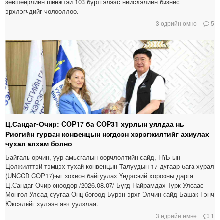
зөвшөөрлийн шинжтэй 103 бүртгэлээс нийслэлийн бизнес
эрхлэгчдийг чөлөөллөө.
3 өдрийн өмнө
5
Ц.Сандаг-Очир: COP17 ба COP31 хурлын уялдаа нь
Риогийн гурван конвенцын нэгдсэн хэрэгжилтийг ахиулах
чухал алхам болно
Байгаль орчин, уур амьсгалын өөрчлөлтийн сайд, НҮБ-ын
Цөлжилттэй тэмцэх тухай конвенцын Талуудын 17 дугаар бага хурал
(UNCCD COP17)-ыг зохион байгуулах Үндэсний хорооны дарга
Ц.Сандаг-Очир өнөөдөр /2026.08.07/ Бүгд Найрамдах Турк Улсаас
Монгол Улсад суугаа Онц бөгөөд Бүрэн эрхт Элчин сайд Башак Гэнч
Юксэлийг хүлээн авч уулзлаа.
3 өдрийн өмнө
1