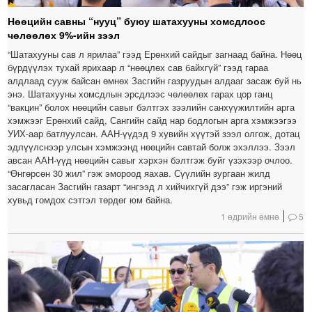
Нөөцийн савны “нууц” буюу шатахууны хомсдлоос
чөлөөлөх 9%-ийн зээл
“Шатахууны сав л ярилаа” гээд Ерөнхий сайдыг загнаад байна. Нөөц
бүрдүүлэх тухай ярихаар л “нөөцлөх сав байхгүй” гээд гараа
алдлаад сууж байсан өмнөх Засгийн газруудын алдааг засаж буй нь
энэ. Шатахууны хомсдлын эрсдлээс чөлөөлөх гарах цор ганц
“вакцин” болох нөөцийн савыг бэлтгэх зээлийн санхүүжилтийн арга
хэмжээг Ерөнхий сайд, Сангийн сайд нар бодлогын арга хэмжээгээ
УИХ-аар батлуулсан. ААН-үүдэд 9 хувийн хүүтэй зээл олгож, дотац
эдлүүлснээр улсын хэмжээнд нөөцийн савтай болж эхэллээ. Зээл
авсан ААН-үүд нөөцийн савыг хэрхэн бэлтгэж буйг үзэхээр очлоо.
“Өнгөрсөн 30 жил” гэж эмороод яахав. Сүүлийн зургаан жилд
засагласан Засгийн газарт “ингээд л хийчихгүй дээ” гэж иргэний
хувьд гомдох сэтгэл төрдөг юм байна.
1 өдрийн өмнө
5