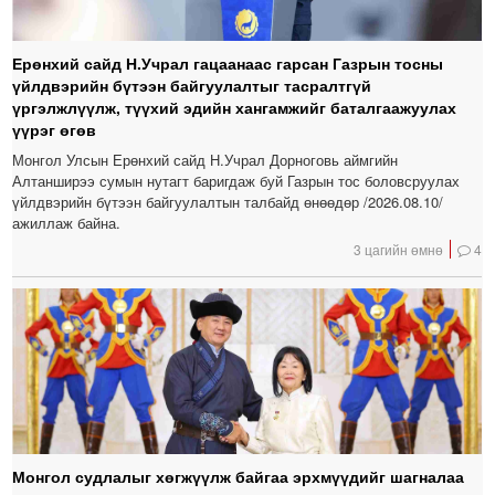
Ерөнхий сайд Н.Учрал гацаанаас гарсан Газрын тосны
үйлдвэрийн бүтээн байгуулалтыг тасралтгүй
үргэлжлүүлж, түүхий эдийн хангамжийг баталгаажуулах
үүрэг өгөв
Монгол Улсын Ерөнхий сайд Н.Учрал Дорноговь аймгийн
Алтанширээ сумын нутагт баригдаж буй Газрын тос боловсруулах
үйлдвэрийн бүтээн байгуулалтын талбайд өнөөдөр /2026.08.10/
ажиллаж байна.
3 цагийн өмнө
4
Монгол судлалыг хөгжүүлж байгаа эрхмүүдийг шагналаа