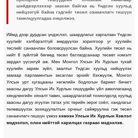
шийдвэрлэхээр заасан байгаа нь Үндсэн хуульд
нийцээгүй байна гэдгийг төсөл санаачлагч гишүүн
танилцуулгадаа онцолжээ.
Иймд дээр дурдсан үндэслэл, шаардлагыг харгалзан Үндсэн
хуулийг хэлбэрэлтгүй мөрдүүлэх зорилгоор уг хуулийн
төслийг санаачлан боловсруулсан байна. Хуулийн төсөл нь
нийт 6 зүйлтэй бөгөөд төсөл батлагдсанаар төсөвт нэмэлт
зардал үүсэхгүй аж. Мөн Монгол Улсын Их Хурлын тухай
хуулийн зарим зүйл, заалтыг Үндсэн хуульд нийцүүлэх
замаар парламентын засаглах эрхийг бэхжүүлж, Монгол
Улсын урт хугацааны хөгжлийн бодлогын баримт бичигт
заасны дагуу Улсын Их Хурлын гишүүдийн үйл ажиллагаанд
хөндлөнгийн хяналт тавих, шаардлагатай тохиолдолд хуульд
заасны дагуу эгүүлэн татах улс төрийн эерэг соёл, хандлагыг
төлөвшүүлэх зохицуулалтын орчныг сайжруулна гэж төсөл
санаачлагч гишүүн үзжээ
хэмээн Улсын Их Хурлын Хэвлэл
мэдээлэл, олон нийттэй харилцах газраас мэдээлэв.