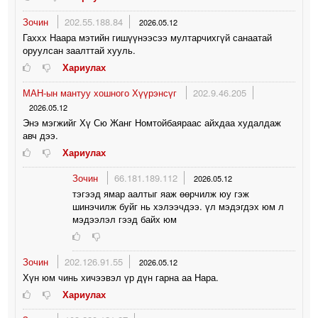
Зочин
202.55.188.84
2026.05.12
Гаххх Наара мэтийн гишүүнээсээ мултарчихгүй санаатай
оруулсан заалттай хууль.
Хариулах
МАН-ын мантуу хошного Хүүрэнсүг
202.9.46.205
2026.05.12
Энэ мэгжийг Хү Сю Жанг Номтойбаяраас айхдаа худалдаж
авч дээ.
Хариулах
Зочин
66.181.189.112
2026.05.12
тэгээд ямар аалтыг яаж өөрчилж юу гэж
шинэчилж буйг нь хэлээчдээ. үл мэдэгдэх юм л
мэдээлэл гээд байх юм
Зочин
202.126.91.55
2026.05.12
Хүн юм чинь хичээвэл үр дүн гарна аа Нара.
Хариулах