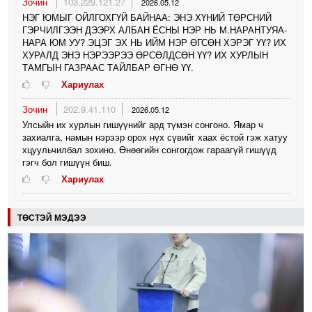
Зочин
103.229.121.27
2026.05.12
НЭГ ЮМЫГ ОЙЛГОХГҮЙ БАЙНАА: ЭНЭ ХҮНИЙ ТӨРСНИЙ
ГЭРЧИЛГЭЭН ДЭЭРХ АЛБАН ЁСНЫ НЭР НЬ М.НАРАНТУЯА-
НАРА ЮМ УУ? ЭЦЭГ ЭХ НЬ ИЙМ НЭР ӨГСӨН ХЭРЭГ ҮҮ? ИХ
ХУРАЛД ЭНЭ НЭРЭЭРЭЭ ӨРСӨЛДСӨН ҮҮ? ИХ ХУРЛЫН
ТАМГЫН ГАЗРААС ТАЙЛБАР ӨГНӨ ҮҮ.
Хариулах
Зочин
202.9.41.110
2026.05.12
Улсыйн их хурлын гишүүнийг ард түмэн сонгоно. Ямар ч
захиалга, намын нэрээр орох нүх сүвийг хаах ёстой гэж хатуу
хцуульчилбал зохино. Өнөөгийн сонгогдож гараагүй гишүүд
гэгч бол гишүүн биш.
Хариулах
ТӨСТЭЙ МЭДЭЭ