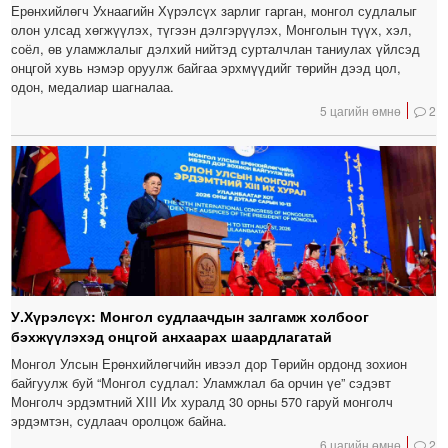
Ерөнхийлөгч Ухнаагийн Хүрэлсүх зарлиг гарган, монгол судлалыг
олон улсад хөгжүүлэх, түгээн дэлгэрүүлэх, Монголын түүх, хэл,
соёл, өв уламжлалыг дэлхий нийтэд сурталчлан таниулах үйлсэд
онцгой хувь нэмэр оруулж байгаа эрхмүүдийг төрийн дээд цол,
одон, медалиар шагналаа.
5 цагийн өмнө
2
У.Хүрэлсүх: Монгол судлаачдын залгамж холбоог
бэхжүүлэхэд онцгой анхаарах шаардлагатай
Монгол Улсын Ерөнхийлөгчийн ивээл дор Төрийн ордонд зохион
байгуулж буй “Монгол судлал: Уламжлал ба орчин үе” сэдэвт
Монголч эрдэмтний XIII Их хуралд 30 орны 570 гаруй монголч
эрдэмтэн, судлаач оролцож байна.
6 цагийн өмнө
2