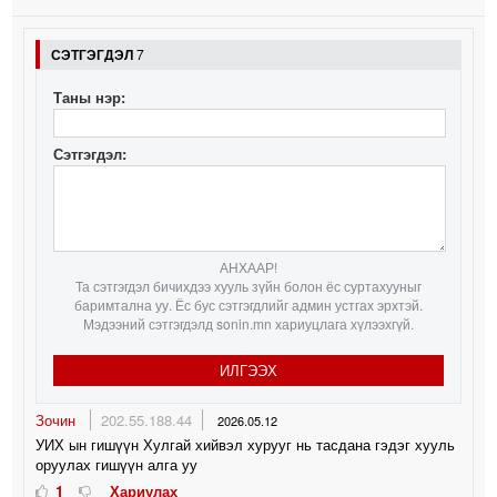
СЭТГЭГДЭЛ
7
Таны нэр:
Сэтгэгдэл:
АНХААР!
Та сэтгэгдэл бичихдээ хууль зүйн болон ёс суртахууныг
баримтална уу. Ёс бус сэтгэгдлийг админ устгах эрхтэй.
Мэдээний сэтгэгдэлд sonin.mn хариуцлага хүлээхгүй.
ИЛГЭЭХ
Зочин
202.55.188.44
2026.05.12
УИХ ын гишүүн Хулгай хийвэл хурууг нь тасдана гэдэг хууль
оруулах гишүүн алга уу
1
Хариулах