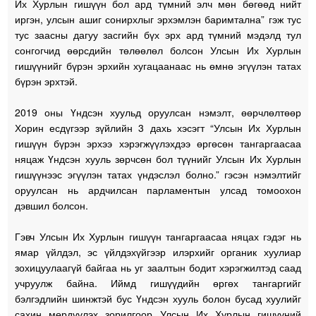
Их Хурлын гишүүн бол ард түмний элч мөн бөгөөд нийт
иргэн, улсын ашиг сонирхлыг эрхэмлэн баримтална” гэж тус
тус заасны дагуу засгийн бүх эрх ард түмний мэдэлд тул
сонгогчид өөрсдийн төлөөлөл болсон Улсын Их Хурлын
гишүүнийг бүрэн эрхийн хугацаанаас нь өмнө эгүүлэн татах
бүрэн эрхтэй.
2019 оны Үндсэн хуульд оруулсан нэмэлт, өөрчлөлтөөр
Хорин есдүгээр зүйлийн 3 дахь хэсэгт “Улсын Их Хурлын
гишүүн бүрэн эрхээ хэрэгжүүлэхдээ өргөсөн тангаргаасаа
няцаж Үндсэн хууль зөрчсөн бол түүнийг Улсын Их Хурлын
гишүүнээс эгүүлэн татах үндэслэл болно.” гэсэн нэмэлтийг
оруулсан нь ардчилсан парламентын улсад томоохон
дэвшил болсон.
Гэвч Улсын Их Хурлын гишүүн тангаргаасаа няцах гэдэг нь
ямар үйлдэл, эс үйлдэхүйгээр илэрхийг органик хуулиар
зохицуулаагүй байгаа нь уг заалтын бодит хэрэгжилтэд саад
учруулж байна. Иймд гишүүдийн өргөх тангаргийг
бэлгэдлийн шинжтэй бус Үндсэн хууль болон бусад хуулийг
сахин мөрдүүлэх зорилгоор Улсын Их Хурлын гишүүний