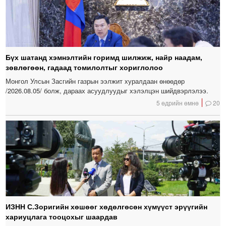
Бүх шатанд хэмнэлтийн горимд шилжиж, найр наадам,
зөвлөгөөн, гадаад томилолтыг хориглолоо
Монгол Улсын Засгийн газрын ээлжит хуралдаан өнөөдөр
/2026.08.05/ болж, дараах асуудлуудыг хэлэлцэн шийдвэрлэлээ.
5 өдрийн өмнө
20
ИЗНН С.Зоригийн хөшөөг хөдөлгөсөн хүмүүст эрүүгийн
хариуцлага тооцохыг шаардав