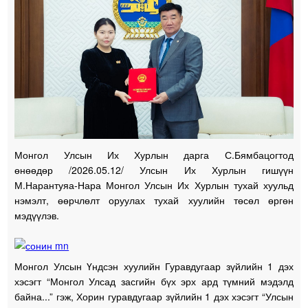
Монгол Улсын Их Хурлын дарга С.Бямбацогтод
өнөөдөр /2026.05.12/ Улсын Их Хурлын гишүүн
М.Нарантуяа-Нара Монгол Улсын Их Хурлын тухай хуульд
нэмэлт, өөрчлөлт оруулах тухай хуулийн төсөл өргөн
мэдүүлэв.
Монгол Улсын Үндсэн хуулийн Гуравдугаар зүйлийн 1 дэх
хэсэгт “Монгол Улсад засгийн бүх эрх ард түмний мэдэлд
байна...” гэж, Хорин гуравдугаар зүйлийн 1 дэх хэсэгт “Улсын