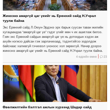
Жинхэнэ амаргүй цаг үеийг нь Ерөнхий сайд Н.Учрал
туулж байна
Экс Ерөнхий сайд Л.Оюун-Эрдэнэ эрх барьж суусан таван жилийн
хугацаандаа “амаргүй цаг үе” гэдэг үгийг мөн ч их ашиглаж билээ.
Гэвч экс Ерөнхий сайдын амаргүй цаг үе нь дотоодын хэдэн аж
ахуйн нэгжээ дайсан гэж зарлачихаад, тэдэнтэйгээ зодолдож
байснаас халиагүй гэчихвэл үнэнээс хол зөрөхгүй. Начир дээрээ
жинхэнэ амаргүй цаг үеийг нь Ерөнхий сайд Н.Учрал туулж байна.
4 өдрийн өмнө
23
Өвөлжилтийн бэлтгэл ажлын хүрээнд Шадар сайд