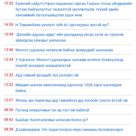
15:32
Ерөнхий сайд Н.Учрал гацаанаас гарсан Газрын тосны үйлдвэрийн
бүтээн байгуулалтыг тасралтгүй үргэлжлүүлж, түүхий эдийн
хангамжийг баталгаажуулах үүрэг өгөв
14:09
Н.Түвшинбаяр уучлалт гуйх ёс суртахууны эрхтэй юу?
13:49
“Дэлхийн адууны өдөр”-ийн уралдаанд уясан хүлэг нь түрүүлж,
айрагдсан уяачдыг шагналаа
13:46
Монгол судлалыг хөгжүүлж байгаа эрхмүүдийг шагналаа
12:44
У.Хүрэлсүх: Монгол судлаачдын залгамж холбоог бэхжүүлэхэд
онцгой анхаарах шаардлагатай
12:22
Ард түмний ирээдүйг бүү хулгайл гэв
12:22
Мөрдөн шалгах ажиллагаанд одоогоор 1026 хэрэг шалгагдаж
байна
12:07
Японы эрх баригчид ард түмнийхээ дуу хоолойг сонсох ёстой гэв
08:56
Путинд оперативын гүн ар тал гэж байхгүй
08:42
Баабар: Капитализмыг алгасаж болох уу?
08:38
Д.Цэвээндорж: Улс үндэстнээрээ оюун санааны боловсролдоо
анхаарах цаг болсон