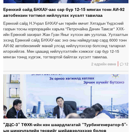
Ерөнхий сайд БНХАУ-аас сар бүр 12-15 мянган тонн АИ-92
автобензин тогтмол нийлүүлэх хүсэлт тавилаа
Ерөнхий сайд Н.Учрал БНХАУ-ын төрийн өмчит Хятадын Үндэсний
газрын тосны корпорацийн харьяа "Петрочайна Дачин Тамсаг" ХХК-
ийн Ерөнхий захирал Жан Гуан Яныг хүлээн авч уулзлаа. Уулзалтын
эхэнд Ерөнхий сайд БНХАУ-аас энэ оны наймдугаар сард 6000 тонн
АИ-92 автобензинийг манай улсад нийлүүлэхээр болсонд талархал
илэрхийлэв. Мөн цаашид нийлүүлэлтийн хэмжээг сар бүр 12-15
мянган тоннд хүргэж, тогтвортой байлгах хүсэлт тавилаа.
2 өдрийн өмнө
12
"ДЦС-3” ТӨХК-ийн нэн шаардлагатай “Турбингенератор-5”-
ын шинэчлэлийн төсвийг шийдвэрлэхээр болов