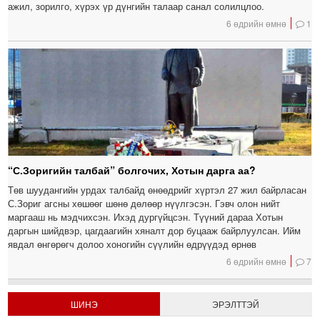
ажил, зорилго, хүрэх үр дүнгийн талаар санал солилцлоо.
6 өдрийн өмнө
1
“С.Зоригийн талбай” болгочих, Хотын дарга аа?
Төв шуудангийн урдах талбайд өнөөдрийг хүртэл 27 жил байрласан
С.Зориг агсны хөшөөг шөнө дөлөөр нүүлгэсэн. Гэвч олон нийт
маргааш нь мэдчихсэн. Ихэд дургүйцсэн. Түүний дараа Хотын
даргын шийдвэр, цагдаагийн хяналт дор буцааж байрлуулсан. Ийм
явдал өнгөрөгч долоо хоногийн сүүлийн өдрүүдэд өрнөв
6 өдрийн өмнө
7
ШИНЭ
ЭРЭЛТТЭЙ