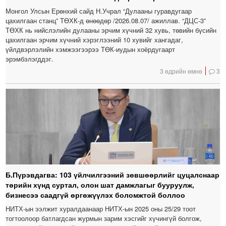
Монгол Улсын Ерөнхий сайд Н.Учрал “Дулааны гуравдугаар
цахилгаан станц” ТӨХК-д өнөөдөр /2026.08.07/ ажиллав. “ДЦС-3”
ТӨХК нь нийслэлийн дулааны эрчим хүчний 32 хувь, төвийн бүсийн
цахилгаан эрчим хүчний хэрэглээний 10 хувийг хангадаг,
үйлдвэрлэлийн хэмжээгээрээ ТӨК-иудын хоёрдугаарт
эрэмбэлэгддэг.
3 өдрийн өмнө
3
Б.Пүрэвдагва: 103 үйлчилгээний зөвшөөрлийг цуцалснаар
төрийн хүнд суртал, олон шат дамжлагыг бууруулж,
бизнесээ саадгүй өргөжүүлэх боломжтой боллоо
НИТХ-ын ээлжит хуралдаанаар НИТХ-ын 2025 оны 25/29 тоот
тогтоолоор батлагдсан журмын зарим хэсгийг хүчингүй болгож,