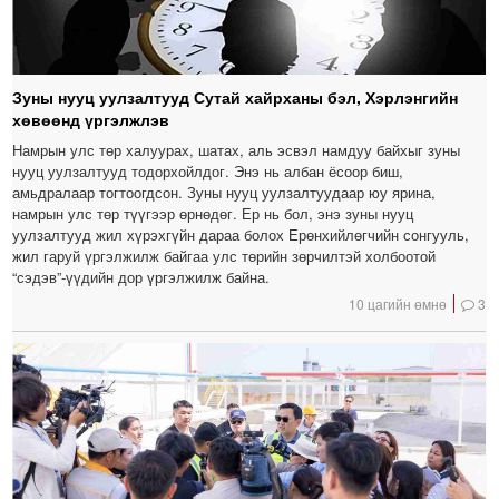
Зуны нууц уулзалтууд Сутай хайрханы бэл, Хэрлэнгийн
хөвөөнд үргэлжлэв
Намрын улс төр халуурах, шатах, аль эсвэл намдуу байхыг зуны
нууц уулзалтууд тодорхойлдог. Энэ нь албан ёсоор биш,
амьдралаар тогтоогдсон. Зуны нууц уулзалтуудаар юу ярина,
намрын улс төр түүгээр өрнөдөг. Ер нь бол, энэ зуны нууц
уулзалтууд жил хүрэхгүйн дараа болох Ерөнхийлөгчийн сонгууль,
жил гаруй үргэлжилж байгаа улс төрийн зөрчилтэй холбоотой
“сэдэв”-үүдийн дор үргэлжилж байна.
10 цагийн өмнө
3