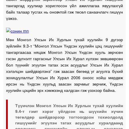
тангаргад хуулиар хориглосон үйл ажиллагаа явуулахгүй
байх талаар тусгах нь оновчтой гэж төсөл санаачлагч гишүүн
үзжээ.
Мөн Монгол Улсын Их Хурлын тухай хуулийн 9 дүгээр
зүйлийн 9.3-т “Монгол Улсын Үндсэн хуулийн цэц гишүүнийг
тангаргаасаа няцаж Монгол Улсын Үндсэн хууль зөрчсөн
гэсэн дүгнэлт гаргасныг Улсын Их Хурал хүлээн зөвшөөрсөн
бол түүнийг эгүүлэн татах эсэх асуудлыг Улсын Их Хурал
хэлэлцэн шийдвэрлэнэ” гэж заасан бөгөөд уг агуулга бүхий
зохицуулалтыг Улсын Их Хурал 2006 оноос хойш мөрдөж
ирсэн нь Үндсэн хуульд заасан зарчмыг зөрчиж, Үндсэн
хуулийн цэцийн эрх хэмжээнд халдсан гэж үзэхээр байна.
Түүнчлэн Монгол Улсын Их Хурлын тухай хуулийн
9.4-т гэмт хэрэг үйлдсэн нь шүүхийн хүчин
төгөлдөр шийдвэрээр тогтоогдсон тохиолдолд
гишүүнийг эгүүлэн татах асуудлыг хуралдаанд
оролцсон гишүүдийн олонхын саналаар