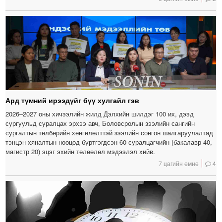
Ард түмний ирээдүйг бүү хулгайл гэв
2026–2027 оны хичээлийн жилд Дэлхийн шилдэг 100 их, дээд
сургуульд суралцах эрхээ авч, Боловсролын зээлийн сангийн
сургалтын төлбөрийн хөнгөлөлттэй зээлийн сонгон шалгаруулалтад
тэнцэн хяналтын нөөцөд бүртгэгдсэн 60 суралцагчийн (бакалавр 40,
магистр 20) эцэг эхийн төлөөлөл мэдээлэл хийв.
7 цагийн өмнө
4