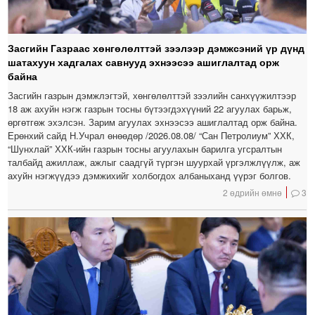
Засгийн Газраас хөнгөлөлттэй зээлээр дэмжсэний үр дүнд
шатахуун хадгалах савнууд эхнээсээ ашиглалтад орж
байна
Засгийн газрын дэмжлэгтэй, хөнгөлөлттэй зээлийн санхүүжилтээр
18 аж ахуйн нэгж газрын тосны бүтээгдэхүүний 22 агуулах барьж,
өргөтгөж эхэлсэн. Зарим агуулах эхнээсээ ашиглалтад орж байна.
Ерөнхий сайд Н.Учрал өнөөдөр /2026.08.08/ “Сан Петролиум” ХХК,
“Шунхлай” ХХК-ийн газрын тосны агуулахын барилга угсралтын
талбайд ажиллаж, ажлыг саадгүй түргэн шуурхай үргэлжлүүлж, аж
ахуйн нэгжүүдээ дэмжихийг холбогдох албаныханд үүрэг болгов.
2 өдрийн өмнө
3