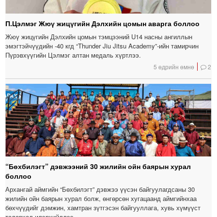
П.Цэлмэг Жюү жицүгийн Дэлхийн цомын аварга боллоо
Жюү жицүгийн Дэлхийн цомын тэмцээний U14 насны ангиллын
эмэгтэйчүүдийн -40 кгд “Thunder Jiu Jitsu Academy”-ийн тамирчин
Пүрэвхүүгийн Цэлмэг алтан медаль хүртлээ.
5 өдрийн өмнө
2
“Бөхбилэгт” дэвжээний 30 жилийн ойн баярын хурал
боллоо
Архангай аймгийн “Бөхбилэгт” дэвжээ үүсэн байгуулагдсаны 30
жилийн ойн баярын хурал болж, өнгөрсөн хугацаанд аймгийнхаа
бөхчүүдийг дэмжин, хамтран зүтгэсэн байгууллага, хувь хүмүүст
талархал илэрхийллээ.