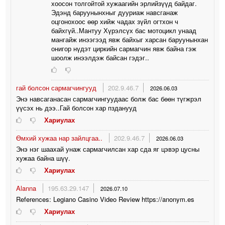
хоосон толгойтой хужаагийн эрлийзүүд байдаг.
Эдэнд баруунынхныг дууриаж навсганаж
оцгонохоос өөр хийж чадах зүйл огтхон ч
байхгүй..Мантуу Хүрэлсүх бас мотоцикл унаад
мангайж инээгээд явж байхыг харсан баруунынхан
онигор нүдэт циркийн сармагчин явж байна гэж
шоолж инээлдэж байсан гэдэг..
гай болсон сармагчингууд
202.9.46.7
2026.06.03
Энэ навсаганасан сармагчингуудаас болж бас бөөн түгжрэл
үүсэх нь дээ..Гай болсон хар пзданууд
Хариулах
Өмхий хужаа нар зайлцгаа..
202.9.46.7
2026.06.03
Энэ нэг шаахай унаж сармагчилсан хар сда яг цэвэр цусны
хужаа байна шүү.
Хариулах
Alanna
195.63.29.147
2026.07.10
References: Legiano Casino Video Review https://anonym.es
Хариулах