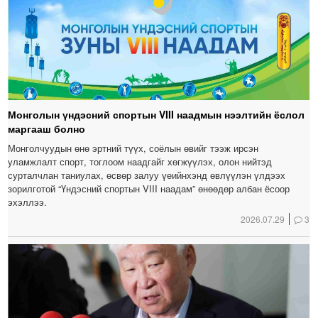
Монголын үндэсний спортын VIII наадмын нээлтийн ёслол
маргааш болно
Монголчуудын өнө эртний түүх, соёлын өвийг тээж ирсэн
уламжлалт спорт, тоглоом наадгайг хөгжүүлэх, олон нийтэд
сурталчлан таниулах, өсвөр залуу үеийнхэнд өвлүүлэн үлдээх
зорилготой “Үндэсний спортын VIII наадам” өнөөдөр албан ёсоор
эхэллээ.
2026.07.29
3