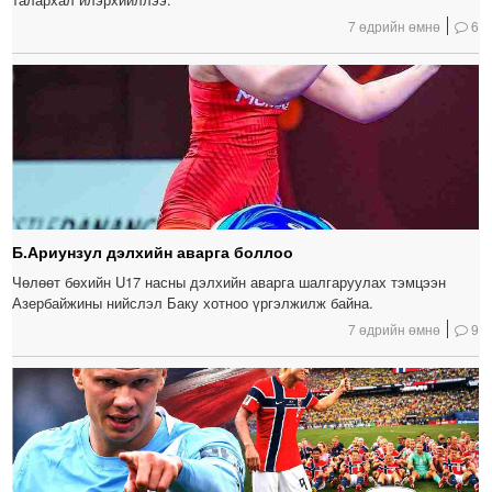
7 өдрийн өмнө
6
Б.Ариунзул дэлхийн аварга боллоо
Чөлөөт бөхийн U17 насны дэлхийн аварга шалгаруулах тэмцээн
Азербайжины нийслэл Баку хотноо үргэлжилж байна.
7 өдрийн өмнө
9