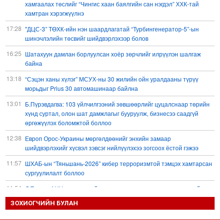
хамгаалах төслийг “Чингис хаан баялгийн сан нэгдэл” ХХК-тай
хамтран хэрэгжүүлнэ
17:28
"ДЦС-3” ТӨХК-ийн нэн шаардлагатай “Турбингенератор-5”-ын
шинэчлэлийн төсвийг шийдвэрлэхээр болов
16:25
Шатахуун дамлан борлуулсан хоёр зөрчлийг илрүүлэн шалгаж
байна
13:18
“Сэцэн ханы хүлэг” МСУХ-ны 30 жилийн ойн уралдааны түрүү
морьдыг Prius 30 автомашинаар байлна
13:01
Б.Пүрэвдагва: 103 үйлчилгээний зөвшөөрлийг цуцалснаар төрийн
хүнд суртал, олон шат дамжлагыг бууруулж, бизнесээ саадгүй
өргөжүүлэх боломжтой боллоо
12:38
Европ Орос-Украины мөргөлдөөнийг энхийн замаар
шийдвэрлэхийг хүсвэл зэвсэг нийлүүлэхээ зогсоох ёстой гэжээ
11:57
ШХАБ-ын “Тяньшань-2026” кибер терроризмтой тэмцэх хамтарсан
сургуулилалт боллоо
11:54
Д.Трамп: АНУ сум, зэвсгийн нөөцөө нэмэгдүүлэх шаардлагатай
11:11
ЗОХИОГЧИЙН БУЛАН
Б.Хулан дэлхийн аварга боллоо
10:48
Ц.Сандаг-Очир: COP17 ба COP31 хурлын уялдаа нь Риогийн