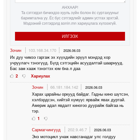
АНХААР!
Та сэтгэгдэл бичихдээ хууль зүйн болон ёс суртахууныг
баримтална уу. Ёс бус сэтгэгдлийг админ устгах эрхтэй.
Мэдээний сэтгэгдэлд sonin.mn хариуцлага хүлээхгүй.
ИЛГЭЭХ
Зочин
103.168.34.170
2026.06.03
Их дуу чимээ гаргаж эх хүүхдийн эрүүл мэндэд хор
учруулагч тэнэгүүд. Бүгд сэтгэцийн асуудалтай шаарнууд.
Бас зам хааж тэнэгтэх юм бна л даа
2
Хариулах
Зочин
66.181.184.142
2026.06.03
Харах царайны оркууд байдаг. Гадны кино шүтсэн,
хэлбэрдсэн, хийтэй хүмүүс ярвайж явах дуртай.
Америк адал явдалт киногоо дуурайж байгаа нь
тэр.
1
Сармагчингууд
202.9.46.7
2026.06.03
Энэ мотоцикл унаж навсганадаг улс голдуу