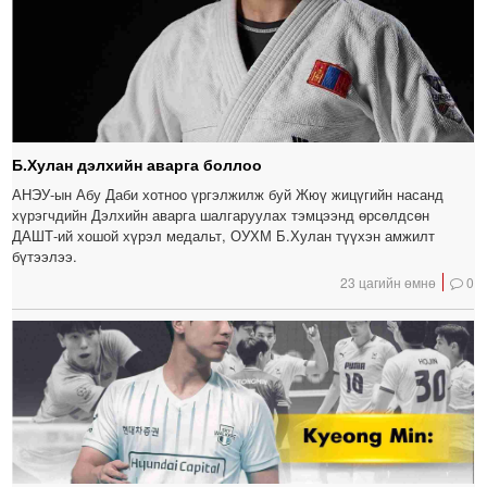
Б.Хулан дэлхийн аварга боллоо
АНЭУ-ын Абу Даби хотноо үргэлжилж буй Жюү жицүгийн насанд
хүрэгчдийн Дэлхийн аварга шалгаруулах тэмцээнд өрсөлдсөн
ДАШТ-ий хошой хүрэл медальт, ОУХМ Б.Хулан түүхэн амжилт
бүтээлээ.
23 цагийн өмнө
0