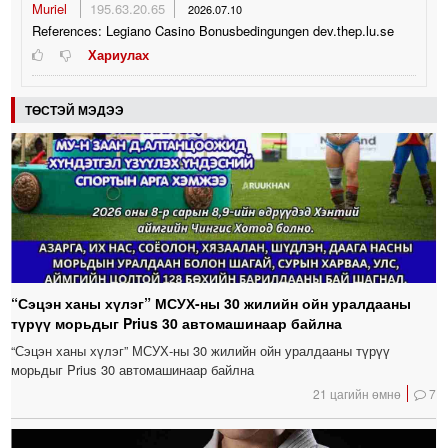
Muriel
195.63.20.65
2026.07.10
References: Legiano Casino Bonusbedingungen dev.thep.lu.se
Хариулах
ТӨСТЭЙ МЭДЭЭ
“Сэцэн ханы хүлэг” МСУХ-ны 30 жилийн ойн уралдааны
түрүү морьдыг Prius 30 автомашинаар байлна
“Сэцэн ханы хүлэг” МСУХ-ны 30 жилийн ойн уралдааны түрүү
морьдыг Prius 30 автомашинаар байлна
21 цагийн өмнө
7