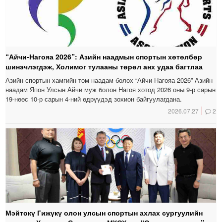
“Айчи-Нагояа 2026”: Азийн наадмын спортын хөтөлбөр
шинэчлэгдэж, Холимог тулааны төрөл анх удаа багтлаа
Азийн спортын хамгийн том наадам болох “Айчи-Нагояа 2026” Азийн
наадам Япон Улсын Айчи муж болон Нагоя хотод 2026 оны 9-р сарын
19-нөөс 10-р сарын 4-ний өдрүүдэд зохион байгуулагдана.
2026.07.27
2
Мэйтокү Гижүкү олон улсын спортын ахлах сургуулийн