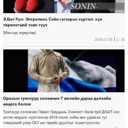
Э.Бат-Үүл: Энтропиос Соён гэгээрэл хүртэл: хүн
төрөлхтний товч түүх
(Мессид зориулав)
2026.07.28
18
Оросын туялзуур сэлэмчин 7 жилийн дараа дэлхийн
аварга болов
Туялзуур сэлэмчин Павел Граудынь Хонконгт болж буй ДАШТ-ээс
алтан медаль хүртсэнээр 2019 оноос хойш анх удаагаа тус
тэмцээний үеэр ОХУ-ын төрийн дууллыг эгшиглүүллээ.