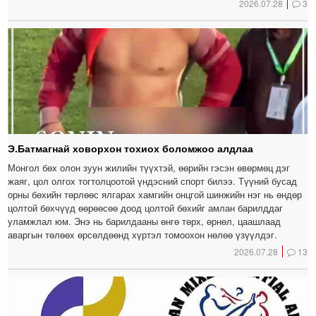
2026.07.28
3
Э.Батмагнай ховорхон тохиох боломжоо алдлаа
Монгол бөх олон зуун жилийн түүхтэй, өөрийн гэсэн өвөрмөц дэг
жаяг, цол олгох тогтолцоотой үндэсний спорт билээ. Түүний бусад
орны бөхийн төрлөөс ялгарах хамгийн онцгой шинжийн нэг нь өндөр
цолтой бөхчүүд өөрөөсөө доод цолтой бөхийг амлан барилддаг
уламжлал юм. Энэ нь барилдааны өнгө төрх, өрнөл, цаашлаад
аваргын төлөөх өрсөлдөөнд хүртэл томоохон нөлөө үзүүлдэг.
2026.07.28
13