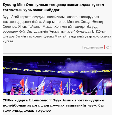
Kyeong Min: Олон улсын тэмцээнд жижиг алдаа хүртэл
тоглолтын хувь заяаг шийддэг
Зүүн Азийн эрэгтэйчүүдийн волейболын аварга шалгаруулах
тэмцээн ид өрнөж байна. Аваргын төлөө Монгол, Хятад, Өмнөд
Солонос, Япон, Тайвань, Макао, Хонгконгийн шилдэг багууд
өрсөлдөж буй. Энэ удаагийн “Амжилтын эзэн” буландаа БНСУ-ын
шигшээ багийн тамирчин Kyeong Min-тай тэмцээний үеэр ярилцсанаа
хүргэе.
1 өдрийн өмнө
1
УИХ-ын дарга С.Бямбацогт Зүүн Азийн эрэгтэйчүүдийн
волейболын аварга шалгаруулах тэмцээнийг нээж, баг
тамирчдад амжилт хүслээ