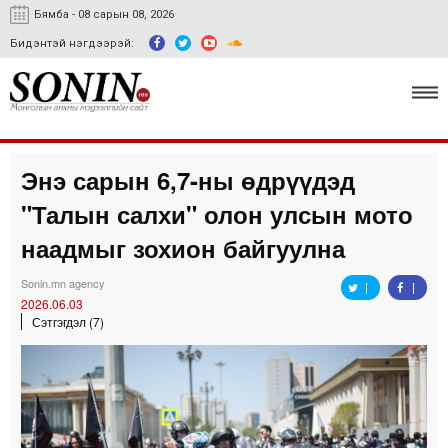
Бямба - 08 сарын 08, 2026
Бидэнтэй нэгдээрэй:
Энэ сарын 6,7-ны өдрүүдэд
Улс төр, эдийн засаг
"Талын салхи" олон улсын мото
Гэмт хэрэг
наадмыг зохион байгуулна
Нийгэм, соёл
Sonin.mn agency
2026.06.03
Спорт
Сэтгэгдэл (7)
Easy news