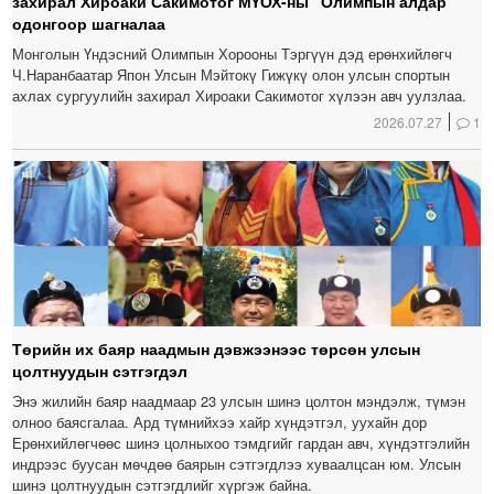
захирал Хироаки Сакимотог МҮОХ-ны “Олимпын алдар”
одонгоор шагналаа
Монголын Үндэсний Олимпын Хорооны Тэргүүн дэд ерөнхийлөгч
Ч.Наранбаатар Япон Улсын Мэйтокү Гижүкү олон улсын спортын
ахлах сургуулийн захирал Хироаки Сакимотог хүлээн авч уулзлаа.
2026.07.27
1
Төрийн их баяр наадмын дэвжээнээс төрсөн улсын
цолтнуудын сэтгэгдэл
Энэ жилийн баяр наадмаар 23 улсын шинэ цолтон мэндэлж, түмэн
олноо баясгалаа. Ард түмнийхээ хайр хүндэтгэл, уухайн дор
Ерөнхийлөгчөөс шинэ цолныхоо тэмдгийг гардан авч, хүндэтгэлийн
индрээс буусан мөчдөө баярын сэтгэгдлээ хуваалцсан юм. Улсын
шинэ цолтнуудын сэтгэгдлийг хүргэж байна.