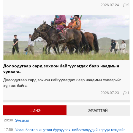
2026.07.24
9
Долоодугаар сард зохион байгуулагдах баяр наадмын
хуваарь
Долоодугаар сард зохион байгуулагдах баяр наадмын хуваарийг
хүргэж байна.
2026.07.23
1
ШИНЭ
ЭРЭЛТТЭЙ
20:30
Эмгэнэл
17:59
Улаанбаатарын утааг бууруулах, нийслэлчүүдийн эрүүл мэндийг