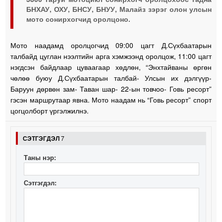
БНХАУ, ОХУ, БНСУ, БНУУ, Малайз зэрэг олон улсын
мото сонирхогчид оролцоно.
Мото наадамд оролцогчид 09:00 цагт Д.Сүхбаатарын
талбайд цуглан нээлтийн арга хэмжээнд оролцож, 11:00 цагт
нэгдсэн байдлаар цуваагаар хөдлөн, “Энхтайваны өргөн
чөлөө буюу Д.Сүхбаатарын талбай- Улсын их дэлгүүр-
Баруун дөрвөн зам- Таван шар- 22-ын товчоо- Говь ресорт”
гэсэн маршрутаар явна. Мото наадам нь “Говь ресорт” спорт
цогцолборт үргэлжилнэ.
СЭТГЭГДЭЛ
7
Таны нэр:
Сэтгэгдэл: