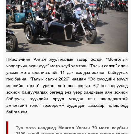
Нийслэлийн Аялал жуулчлалын газар болон “Монголын
чопперчин ахан дүүс” мото клуб хамтран “Талын салхи” олон
улсын мото фестивалийг 11 дэх жилдээ зохион байгуулах
гэж байна. “Талын салхи 2026” наадам “Эх хүүхдийн эрүүл
мэндийн төлөө” уриан дор энэ сарын 6,7-ны өдрүүдэд
зохион байгуулагдах бөгөөд энэ үеэр хандивын аян зохион
байгуулж, хүүхдийн эрүүл мэндэд нэн шаардлагатай
эмнэлгийн тоног төхөөрөмж худалдан авахаар төлөвлөөд
байгаа юм.
Тус мото наадамд Монгол Улсын 70 мото клубын
3800 гаруй мотоцикл сонирхогч оролцохоос гадна