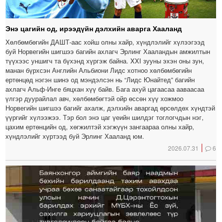
Энэ цагийн од, ирээдүйн дэлхийн аварга Хааланд
Хөлбөмбөгийн ДАШТ-аас хойш олны хайр, хүндлэлийг хүлээгээд
буй Норвегийн шигшээ багийн ахлагч Эрлинг Хааландын амжилтын
түүхээс уншигч та бүхэнд хүргэж байна. XXI зууны эхэн оны зун,
манан бүрхсэн Английн Альбиони Лидс хотноо хөлбөмбөгийн
ертөнцөд нэгэн шинэ од мэндэлсэн нь “Лидс Юнайтед” багийн
ахлагч Альф-Инге бяцхан хүү байв. Бага ахуй цагаасаа ааваасаа
үлгэр дуурайлал авч, хөлбөмбөгтэй ойр өссөн хүү хожмоо
Норвегийн шигшээ багийг ахалж, дэлхийн аваргад өрсөлдөх хүндтэй
үүргийг хүлээжээ. Тэр бол энэ цаг үеийн шилдэг тоглогчдын нэг,
цахим ертөнцийн од, хөгжилтэй хэгжүүн зангаараа олны хайр,
хүндлэлийг хүртээд буй Эрлинг Хааланд юм.
2026.07.31
6