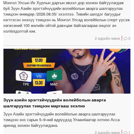
Монгол Улсын Их Хурлын даргын ивээл дор зохион байгуулагдаж
буй Зүүн Азийн эрэгтэйчүүдийн волейболын аварга шалгаруулах
тэмцээн өнөөдөр /2026.08.05/ эхэллээ. Тивийн шилдэг багуудыг
нэгтгэсэн энэхүү тэмцээн нь Монгол Улсад волейболын спорт үүсэж
хөгжсөний 100 жилийн ойтой давхцаж байгаагаараа онцлог ач
холбогдолтой юм.
2 өдрийн өмнө
0
Зүүн азийн эрэгтэйчүүдийн волейболын аварга
шалгаруулах тэмцээн маргааш эхэлнэ
Зүүн Азийн эрэгтэйчүүдийн волейболын аварга шалгаруулах
тэмцээн энэ сарын 5–9-ний өдрүүдэд Улаанбаатар хотноо Асса
аренад зохион байгуулагдана.
2 өдрийн өмнө
1