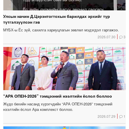
Улсын начин Д.Цэрэнтогтохын барилдах эрхийг түр
түтгэлзүүлсэн гэв
МҮБХ-ы Ёс зүй, сахилга хариуцлагын зөвлөл мэдэгдэл гаргажээ.
2026.07.30
3
“АРА ОПЕН-2026” тэмцээний нээлтийн ёслол боллоо
Жүдо бөхийн насанд хүрэгчдийн “АРА ОПЕН-2026” тэмцээний
нээлтийн ёслол Ара комплекст боллоо.
2026.07.29
1