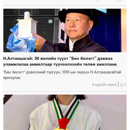
Н.Алтаншагай: 30 жилийн түүхт “Бөх билэгт” дэвжээ
уламжлалаа амжилтаар түүчээлэхийн төлөө ажиллана
“Бөх билэгт” дэвжээний тэргүүн, УИХ-ын гишүүн Н.Алтаншагайтай
ярилцлаа.
4 өдрийн өмнө
1