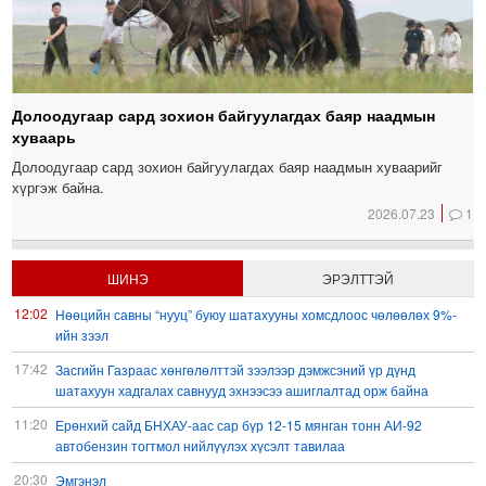
Долоодугаар сард зохион байгуулагдах баяр наадмын
хуваарь
Долоодугаар сард зохион байгуулагдах баяр наадмын хуваарийг
хүргэж байна.
2026.07.23
1
ШИНЭ
ЭРЭЛТТЭЙ
12:02
Нөөцийн савны “нууц” буюу шатахууны хомсдлоос чөлөөлөх 9%-
ийн зээл
17:42
Засгийн Газраас хөнгөлөлттэй зээлээр дэмжсэний үр дүнд
шатахуун хадгалах савнууд эхнээсээ ашиглалтад орж байна
11:20
Ерөнхий сайд БНХАУ-аас сар бүр 12-15 мянган тонн АИ-92
автобензин тогтмол нийлүүлэх хүсэлт тавилаа
20:30
Эмгэнэл