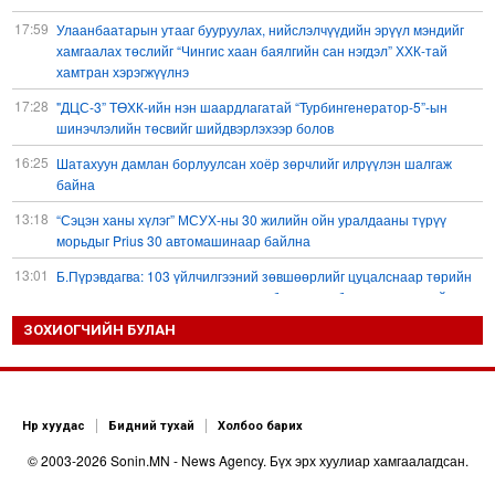
17:59
Улаанбаатарын утааг бууруулах, нийслэлчүүдийн эрүүл мэндийг
хамгаалах төслийг “Чингис хаан баялгийн сан нэгдэл” ХХК-тай
хамтран хэрэгжүүлнэ
17:28
"ДЦС-3” ТӨХК-ийн нэн шаардлагатай “Турбингенератор-5”-ын
шинэчлэлийн төсвийг шийдвэрлэхээр болов
16:25
Шатахуун дамлан борлуулсан хоёр зөрчлийг илрүүлэн шалгаж
байна
13:18
“Сэцэн ханы хүлэг” МСУХ-ны 30 жилийн ойн уралдааны түрүү
морьдыг Prius 30 автомашинаар байлна
13:01
Б.Пүрэвдагва: 103 үйлчилгээний зөвшөөрлийг цуцалснаар төрийн
хүнд суртал, олон шат дамжлагыг бууруулж, бизнесээ саадгүй
өргөжүүлэх боломжтой боллоо
ЗОХИОГЧИЙН БУЛАН
12:38
Европ Орос-Украины мөргөлдөөнийг энхийн замаар
шийдвэрлэхийг хүсвэл зэвсэг нийлүүлэхээ зогсоох ёстой гэжээ
11:57
ШХАБ-ын “Тяньшань-2026” кибер терроризмтой тэмцэх хамтарсан
Нүүр хуудас
Бидний тухай
Холбоо барих
сургуулилалт боллоо
© 2003-2026 Sonin.MN - News Agency. Бүх эрх хуулиар хамгаалагдсан.
11:54
Д.Трамп: АНУ сум, зэвсгийн нөөцөө нэмэгдүүлэх шаардлагатай