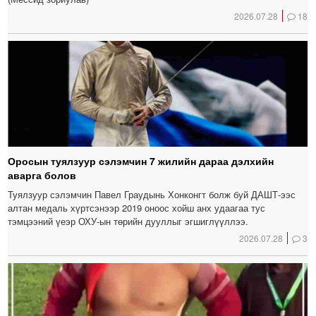
2026.07.28
18
Оросын туялзуур сэлэмчин 7 жилийн дараа дэлхийн
аварга болов
Туялзуур сэлэмчин Павел Граудынь Хонконгт болж буй ДАШТ-ээс
алтан медаль хүртсэнээр 2019 оноос хойш анх удаагаа тус
тэмцээний үеэр ОХУ-ын төрийн дууллыг эгшиглүүллээ.
2026.07.28
3