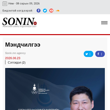
Ням - 08 сарын 09, 2026
Бидэнтэй нэгдээрэй:
Мэндчилгээ
Улс төр, эдийн засаг
Sonin.mn agency
Гэмт хэрэг
2026.06.23
Сэтгэгдэл (2)
Нийгэм, соёл
Спорт
Easy news