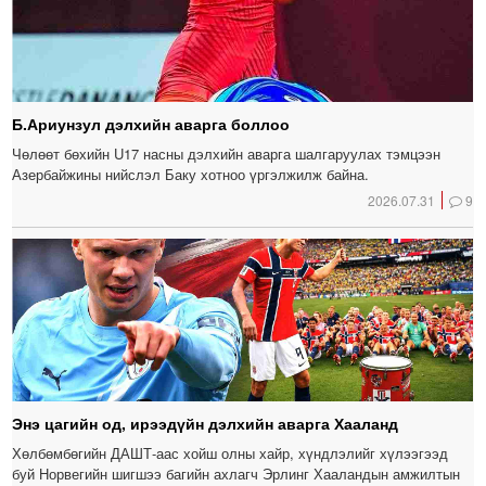
Б.Ариунзул дэлхийн аварга боллоо
Чөлөөт бөхийн U17 насны дэлхийн аварга шалгаруулах тэмцээн
Азербайжины нийслэл Баку хотноо үргэлжилж байна.
2026.07.31
9
Энэ цагийн од, ирээдүйн дэлхийн аварга Хааланд
Хөлбөмбөгийн ДАШТ-аас хойш олны хайр, хүндлэлийг хүлээгээд
буй Норвегийн шигшээ багийн ахлагч Эрлинг Хааландын амжилтын