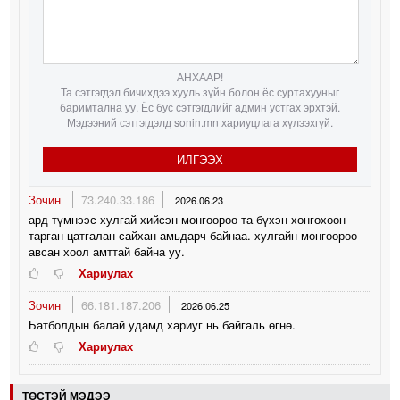
АНХААР!
Та сэтгэгдэл бичихдээ хууль зүйн болон ёс суртахууныг
баримтална уу. Ёс бус сэтгэгдлийг админ устгах эрхтэй.
Мэдээний сэтгэгдэлд sonin.mn хариуцлага хүлээхгүй.
ИЛГЭЭХ
Зочин
73.240.33.186
2026.06.23
ард түмнээс хулгай хийсэн мөнгөөрөө та бүхэн хөнгөхөөн
тарган цатгалан сайхан амьдарч байнаа. хулгайн мөнгөөрөө
авсан хоол амттай байна уу.
Хариулах
Зочин
66.181.187.206
2026.06.25
Батболдын балай удамд хариуг нь байгаль өгнө.
Хариулах
ТӨСТЭЙ МЭДЭЭ