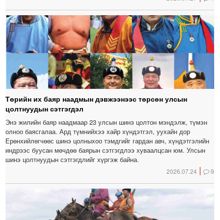
Төрийн их баяр наадмын дэвжээнээс төрсөн улсын
цолтнуудын сэтгэгдэл
Энэ жилийн баяр наадмаар 23 улсын шинэ цолтон мэндэлж, түмэн
олноо баясгалаа. Ард түмнийхээ хайр хүндэтгэл, уухайн дор
Ерөнхийлөгчөөс шинэ цолныхоо тэмдгийг гардан авч, хүндэтгэлийн
индрээс буусан мөчдөө баярын сэтгэгдлээ хуваалцсан юм. Улсын
шинэ цолтнуудын сэтгэгдлийг хүргэж байна.
2026.07.24
9