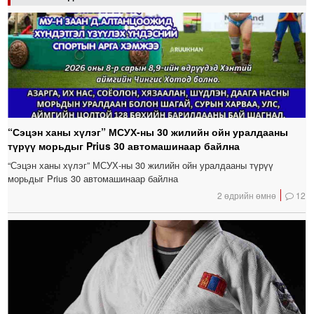
“Сэцэн ханы хүлэг” МСУХ-ны 30 жилийн ойн уралдааны
түрүү морьдыг Prius 30 автомашинаар байлна
“Сэцэн ханы хүлэг” МСУХ-ны 30 жилийн ойн уралдааны түрүү
морьдыг Prius 30 автомашинаар байлна
2 өдрийн өмнө
12