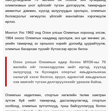
олимпизмын үнэт зүйлсийг түгээн дэлгэрүүлж, тамирчдын
амжилтыг дэмжин, хүүхэд залуучуудын оролцоо, олимпын
боловсролыг хөгжүүлэх үйлсийг манлайлан хэрэгжүүлж
ирлээ.
Монгол Улс 1962 онд Олон улсын Олимпын хороонд элсэж,
1964 оноос Олимпын наадамд оролцож, энэ цаг мөчөөс үе,
үеийн тамирчид эх орныхоо нэрийг дэлхийд цуурайтуулж,
олимпын бахархам түүхийг бүтээсээр ирсэн билээ.
Олон улсын Олимпын өдөр болон МҮОХ-ны 70
жилийн ойг тохиолдуулан нийт иргэд, хүүхэд
залуучууд та бүхэндээ спортыг амьдралынхаа
салшгүй хэсэг болгон, эрүүл, идэвхтэй амьдралын
хэв маягийг түгээн дэлгэрүүлэхийг уриалж байна.
Олимпын хөдөлгөөн, спортын хөгжлийн төлөө хамтран
зүтгэж буй нийт тамирчид, дасгалжуулагчид, спортын
холбоод, олимпын зүтгэлтнүүд, түнш байгууллагууд болон
спортод хайртай нийт ард иргэддээ чин сэтгэлийн талархал