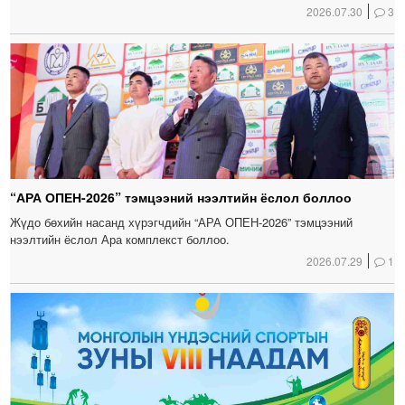
2026.07.30
3
“АРА ОПЕН-2026” тэмцээний нээлтийн ёслол боллоо
Жүдо бөхийн насанд хүрэгчдийн “АРА ОПЕН-2026” тэмцээний
нээлтийн ёслол Ара комплекст боллоо.
2026.07.29
1