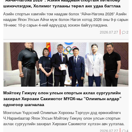
шинэчлэгдэж, Холимог тулааны төрөл анх удаа багтлаа
Азийн спортын хамгийн том наадам болох “Айчи-Нагояа 2026” Азийн
наадам Япон Улсын Айчи муж болон Нагоя хотод 2026 оны 9-р сарын
19-нөөс 10-р сарын 4-ний өдрүүдэд зохион байгуулагдана.
2026.07.27
2
Мэйтокү Гижүкү олон улсын спортын ахлах сургуулийн
захирал Хироаки Сакимотог МҮОХ-ны “Олимпын алдар”
одонгоор шагналаа
Монголын Үндэсний Олимпын Хорооны Тэргүүн дэд ерөнхийлөгч
Ч.Наранбаатар Япон Улсын Мэйтокү Гижүкү олон улсын спортын
ахлах сургуулийн захирал Хироаки Сакимотог хүлээн авч уулзлаа.
2026.07.27
4