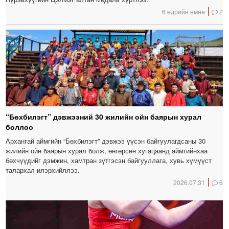
6 өдрийн өмнө
2
“Бөхбилэгт” дэвжээний 30 жилийн ойн баярын хурал
боллоо
Архангай аймгийн “Бөхбилэгт” дэвжээ үүсэн байгуулагдсаны 30
жилийн ойн баярын хурал болж, өнгөрсөн хугацаанд аймгийнхаа
бөхчүүдийг дэмжин, хамтран зүтгэсэн байгууллага, хувь хүмүүст
талархал илэрхийллээ.
2026.07.31
6