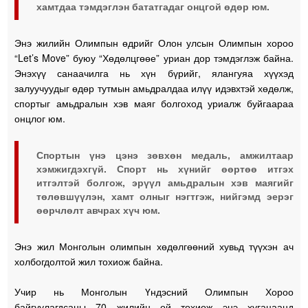
хамтдаа тэмдэглэн бататгадаг онцгой өдөр юм.
Энэ жилийн Олимпын өдрийг Олон улсын Олимпын хороо
“Let’s Move” буюу “Хөдөлцгөөе” уриан дор тэмдэглэж байна.
Энэхүү санаачилга нь хүн бүрийг, ялангуяа хүүхэд
залуучуудыг өдөр тутмын амьдралдаа илүү идэвхтэй хөдөлж,
спортыг амьдралын хэв маяг болгоход уриалж буйгаараа
онцлог юм.
Спортын үнэ цэнэ зөвхөн медаль, амжилтаар
хэмжигдэхгүй. Спорт нь хүнийг өөртөө итгэх
итгэлтэй болгож, эрүүл амьдралын хэв маягийг
төлөвшүүлэн, хамт олныг нэгтгэж, нийгэмд эерэг
өөрчлөлт авчрах хүч юм.
Энэ жил Монголын олимпын хөдөлгөөний хувьд түүхэн ач
холбогдолтой жил тохиож байна.
Учир нь Монголын Үндэсний Олимпын Хороо
байгуулагдсаны 70 жилийн ой тохиож энэ хугацаанд