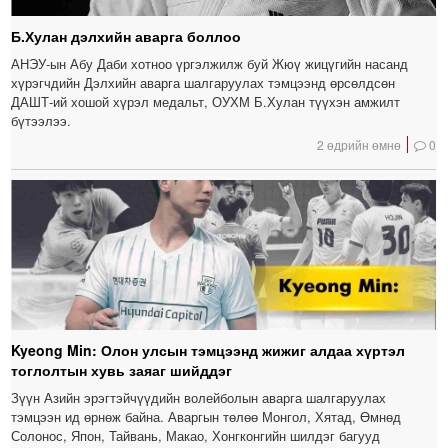
Б.Хулан дэлхийн аварга боллоо
АНЭУ-ын Абу Даби хотноо үргэлжилж буй Жюү жицүгийн насанд
хүрэгчдийн Дэлхийн аварга шалгаруулах тэмцээнд өрсөлдсөн
ДАШТ-ий хошой хүрэл медальт, ОУХМ Б.Хулан түүхэн амжилт
бүтээлээ.
2 өдрийн өмнө
0
Kyeong Min: Олон улсын тэмцээнд жижиг алдаа хүртэл
тоглолтын хувь заяаг шийддэг
Зүүн Азийн эрэгтэйчүүдийн волейболын аварга шалгаруулах
тэмцээн ид өрнөж байна. Аваргын төлөө Монгол, Хятад, Өмнөд
Солонос, Япон, Тайвань, Макао, Хонгконгийн шилдэг багууд