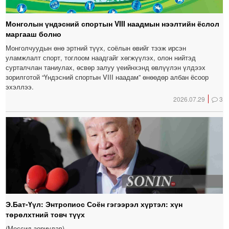
Монголын үндэсний спортын VIII наадмын нээлтийн ёслол
маргааш болно
Монголчуудын өнө эртний түүх, соёлын өвийг тээж ирсэн
уламжлалт спорт, тоглоом наадгайг хөгжүүлэх, олон нийтэд
сурталчлан таниулах, өсвөр залуу үеийнхэнд өвлүүлэн үлдээх
зорилготой “Үндэсний спортын VIII наадам” өнөөдөр албан ёсоор
эхэллээ.
2026.07.29
3
Э.Бат-Үүл: Энтропиос Соён гэгээрэл хүртэл: хүн
төрөлхтний товч түүх
(Мессид зориулав)