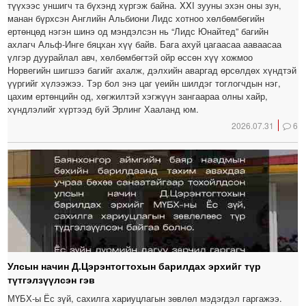
түүхээс уншигч та бүхэнд хүргэж байна. XXI зууны эхэн оны зун,
манан бүрхсэн Английн Альбиони Лидс хотноо хөлбөмбөгийн
ертөнцөд нэгэн шинэ од мэндэлсэн нь “Лидс Юнайтед” багийн
ахлагч Альф-Инге бяцхан хүү байв. Бага ахуй цагаасаа ааваасаа
үлгэр дуурайлал авч, хөлбөмбөгтэй ойр өссөн хүү хожмоо
Норвегийн шигшээ багийг ахалж, дэлхийн аваргад өрсөлдөх хүндтэй
үүргийг хүлээжээ. Тэр бол энэ цаг үеийн шилдэг тоглогчдын нэг,
цахим ертөнцийн од, хөгжилтэй хэгжүүн зангаараа олны хайр,
хүндлэлийг хүртээд буй Эрлинг Хааланд юм.
2026.07.31
6
Улсын начин Д.Цэрэнтогтохын барилдах эрхийг түр
түтгэлзүүлсэн гэв
МҮБХ-ы Ёс зүй, сахилга хариуцлагын зөвлөл мэдэгдэл гаргажээ.