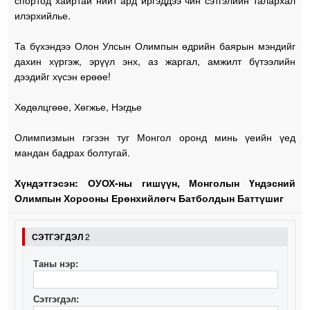
илэрхийлье.
Та бүхэндээ Олон Улсын Олимпын өдрийн баярын мэндийг
дахин хүргэж, эрүүл энх, аз жаргал, амжилт бүтээлийн
дээдийг хүсэн ерөөе!
Хөдөлцгөөе, Хөгжье, Нэгдье
Олимпизмын гэгээн туг Монгол оронд минь үеийн үед
мандан бадрах болтугай.
Хүндэтгэсэн: ОУОХ-ны гишүүн, Монголын Үндэсний
Олимпын Хорооны Ерөнхийлөгч Батболдын Баттүшиг
СЭТГЭГДЭЛ
2
Таны нэр:
Сэтгэгдэл: