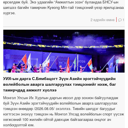
өрсөлдөж буй. Энэ удаагийн “Амжилтын эзэн” буландаа БНСУ-ын
шигшээ багийн тамирчин Kyeong Min-тай тэмцээний үеэр ярилцсанаа
хүргэе.
2 өдрийн өмнө
1
УИХ-ын дарга С.Бямбацогт Зүүн Азийн эрэгтэйчүүдийн
волейболын аварга шалгаруулах тэмцээнийг нээж, баг
тамирчдад амжилт хүслээ
Монгол Улсын Их Хурлын даргын ивээл дор зохион байгуулагдаж
буй Зүүн Азийн эрэгтэйчүүдийн волейболын аварга шалгаруулах
тэмцээн өнөөдөр /2026.08.05/ эхэллээ. Тивийн шилдэг багуудыг
нэгтгэсэн энэхүү тэмцээн нь Монгол Улсад волейболын спорт үүсэж
хөгжсөний 100 жилийн ойтой давхцаж байгаагаараа онцлог ач
холбогдолтой юм.