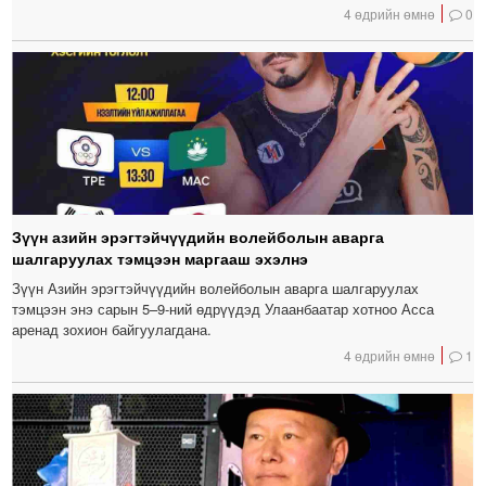
4 өдрийн өмнө
0
Зүүн азийн эрэгтэйчүүдийн волейболын аварга
шалгаруулах тэмцээн маргааш эхэлнэ
Зүүн Азийн эрэгтэйчүүдийн волейболын аварга шалгаруулах
тэмцээн энэ сарын 5–9-ний өдрүүдэд Улаанбаатар хотноо Асса
аренад зохион байгуулагдана.
4 өдрийн өмнө
1