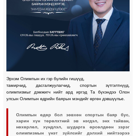
Эрхэм Олимпын их гэр бүлийн гишүүд,
тамирчид, дасгалжуулагчид, спортын зүтгэлтнүүд,
олимпизмыг дэмжигч нийт ард иргэд Та бүхэндээ Олон
улсын Олимпын өдрийн баярын мэндийг өргөн дэвшүүлье.
Олимпын өдөр бол зөвхөн спортын баяр бус,
харин хүн төрөлхтний эв нэгдэл, энх тайван,
нөхөрлөл, хүндлэл, шударга өрсөлдөөн зэрэг
олимпизмын үнэт зүйлсийг дэлхий нийтээрээ