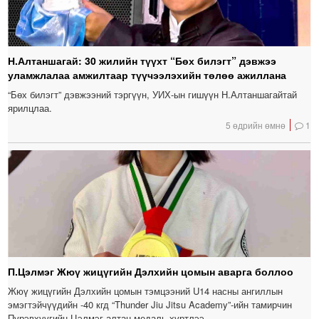
Н.Алтаншагай: 30 жилийн түүхт “Бөх билэгт” дэвжээ
уламжлалаа амжилтаар түүчээлэхийн төлөө ажиллана
“Бөх билэгт” дэвжээний тэргүүн, УИХ-ын гишүүн Н.Алтаншагайтай
ярилцлаа.
5 өдрийн өмнө
1
П.Цэлмэг Жюү жицүгийн Дэлхийн цомын аварга боллоо
Жюү жицүгийн Дэлхийн цомын тэмцээний U14 насны ангиллын
эмэгтэйчүүдийн -40 кгд “Thunder Jiu Jitsu Academy”-ийн тамирчин
Пүрэвхүүгийн Цэлмэг алтан медаль хүртлээ.