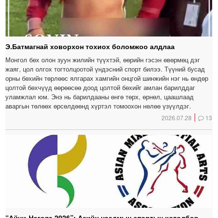
Э.Батмагнай ховорхон тохиох боломжоо алдлаа
Монгол бөх олон зуун жилийн түүхтэй, өөрийн гэсэн өвөрмөц дэг
жаяг, цол олгох тогтолцоотой үндэсний спорт билээ. Түүний бусад
орны бөхийн төрлөөс ялгарах хамгийн онцгой шинжийн нэг нь өндөр
цолтой бөхчүүд өөрөөсөө доод цолтой бөхийг амлан барилддаг
уламжлал юм. Энэ нь барилдааны өнгө төрх, өрнөл, цаашлаад
аваргын төлөөх өрсөлдөөнд хүртэл томоохон нөлөө үзүүлдэг.
2026.07.28
13
“Айчи-Нагояа 2026”: Азийн наадмын спортын хөтөлбөр