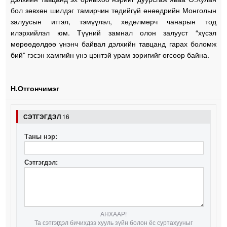
бол зөвхөн шилдэг тамирчин төдийгүй өнөөдрийн Монголын
залуусын итгэл, тэмүүлэл, хөдөлмөрч чанарын тод
илэрхийлэл юм. Түүний замнал олон залууст “хүсэл
мөрөөдөлдөө үнэнч байвал дэлхийн тавцанд гарах боломж
бий” гэсэн хамгийн үнэ цэнтэй урам зоригийг өгсөөр байна.
Н.Отгончимэг
СЭТГЭГДЭЛ
16
Таны нэр:
Сэтгэгдэл:
АНХААР!
Та сэтгэгдэл бичихдээ хууль зүйн болон ёс суртахууныг