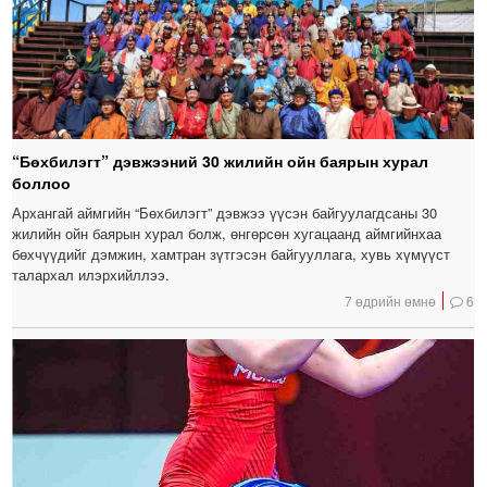
“Бөхбилэгт” дэвжээний 30 жилийн ойн баярын хурал
боллоо
Архангай аймгийн “Бөхбилэгт” дэвжээ үүсэн байгуулагдсаны 30
жилийн ойн баярын хурал болж, өнгөрсөн хугацаанд аймгийнхаа
бөхчүүдийг дэмжин, хамтран зүтгэсэн байгууллага, хувь хүмүүст
талархал илэрхийллээ.
7 өдрийн өмнө
6