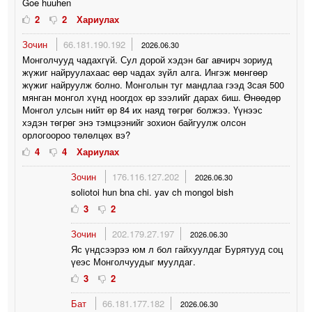
Goe huuhen
2
2
Хариулах
Зочин
66.181.190.192
2026.06.30
Монголчууд чадахгүй. Сул дорой хэдэн баг авчирч зориуд
жүжиг найруулахаас өөр чадах зүйл алга. Ингэж мөнгөөр
жүжиг найруулж болно. Монголын туг мандлаа гээд 3сая 500
мянган монгол хүнд ноогдох өр зээлийг дарах биш. Өнөөдөр
Монгол улсын нийт өр 84 их наяд төгрөг болжээ. Үүнээс
хэдэн төгрөг энэ тэмцээнийг зохион байгуулж олсон
орлогоороо төлөлцөх вэ?
4
4
Хариулах
Зочин
176.116.127.202
2026.06.30
soliotoi hun bna chi. yav ch mongol bish
3
2
Зочин
202.179.27.197
2026.06.30
Яс үндсээрээ юм л бол гайхуулдаг Бурятууд соц
үеэс Монголчуудыг муулдаг.
3
2
Бат
66.181.177.182
2026.06.30