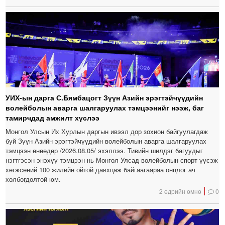
УИХ-ын дарга С.Бямбацогт Зүүн Азийн эрэгтэйчүүдийн
волейболын аварга шалгаруулах тэмцээнийг нээж, баг
тамирчдад амжилт хүслээ
Монгол Улсын Их Хурлын даргын ивээл дор зохион байгуулагдаж
буй Зүүн Азийн эрэгтэйчүүдийн волейболын аварга шалгаруулах
тэмцээн өнөөдөр /2026.08.05/ эхэллээ. Тивийн шилдэг багуудыг
нэгтгэсэн энэхүү тэмцээн нь Монгол Улсад волейболын спорт үүсэж
хөгжсөний 100 жилийн ойтой давхцаж байгаагаараа онцлог ач
холбогдолтой юм.
2 өдрийн өмнө
0