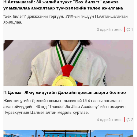
Н.Алтаншагай: 30 жилийн түүхт “Бөх билэгт” дэвжээ
уламжлалаа амжилтаар түүчээлэхийн төлөө ажиллана
“Бөх билэгт” дэвжээний тэргүүн, УИХ-ын гишүүн Н.Алтаншагайтай
ярилцлаа.
3 өдрийн өмнө
1
П.Цэлмэг Жюү жицүгийн Дэлхийн цомын аварга боллоо
Жюү жицүгийн Дэлхийн цомын тэмцээний U14 насны ангиллын
эмэгтэйчүүдийн -40 кгд “Thunder Jiu Jitsu Academy”-ийн тамирчин
Пүрэвхүүгийн Цэлмэг алтан медаль хүртлээ.
4 өдрийн өмнө
2