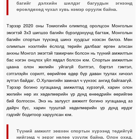
багийг дэлхийн шилдэг багуудын эгнээнд
өрсөлдөхөд чухал хувь нэмэр оруулж байна.
Тэрээр 2020 оны Токиогийн олимпод оролцсон Монголын
эмэгтэй 3х3 шигшээ багийн бүрэлдэхүүнд багтаж, Монголын
багийн спортын түүхэнд шинэ хуудсыг нээсэн билээ. Мөн
олимпын нээлтийн ёслолд төрийн далбааг өргөн алхсан
анхны Монгол эмэгтэй тамирчин болсон нь түүний амжилтын
бас нэгэн онцлох үйл явдал болсон юм. Спортын амжилтын
цаана олон жилийн уйгагүй бэлтгэл, бэртэл гэмтэл,
сэтгэлзүйн сорилт, өөрийгөө өдөр бүр даван туулах хичээл
зүтгэл байдаг. О.Хулангийн замнал ч үүнээс ангид байгаагүй.
Тэрээр богино хугацаанд амжилтад хүрээгүй, харин олон
жилийн нөр их хөдөлмөрийн үр дүнд өнөөдрийн өөрийгөө
бий болгосон. Энэ нь залууст амжилт богино хугацаанд аз
дайрч бус, харин тууштай хөдөлмөрийн үр дүнд ирдэг
гэдгийг бодитоор харуулсан юм.
Түүний амжилт зөвхөн спортын хүрээнд төдийгүй
нийгэмд ч эерэг нөлөө үзүүлж байна. Олон охид,