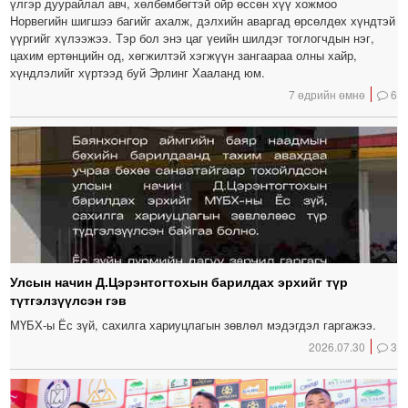
үлгэр дуурайлал авч, хөлбөмбөгтэй ойр өссөн хүү хожмоо
Норвегийн шигшээ багийг ахалж, дэлхийн аваргад өрсөлдөх хүндтэй
үүргийг хүлээжээ. Тэр бол энэ цаг үеийн шилдэг тоглогчдын нэг,
цахим ертөнцийн од, хөгжилтэй хэгжүүн зангаараа олны хайр,
хүндлэлийг хүртээд буй Эрлинг Хааланд юм.
7 өдрийн өмнө
6
Улсын начин Д.Цэрэнтогтохын барилдах эрхийг түр
түтгэлзүүлсэн гэв
МҮБХ-ы Ёс зүй, сахилга хариуцлагын зөвлөл мэдэгдэл гаргажээ.
2026.07.30
3