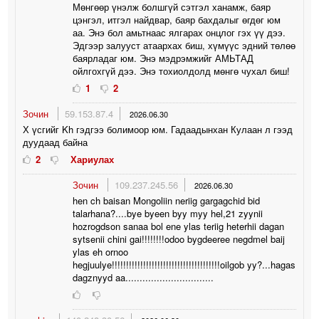
Мөнгөөр үнэлж болшгүй сэтгэл ханамж, баяр
цэнгэл, итгэл найдвар, баяр бахдалыг өгдөг юм
аа. Энэ бол амьтнаас ялгарах онцлог гэх үү дээ.
Эдгээр залууст атаархах биш, хүмүүс эдний төлөө
баярладаг юм. Энэ мэдрэмжийг АМЬТАД
ойлгохгүй дээ. Энэ тохиолдолд мөнгө чухал биш!
1
2
Зочин
59.153.87.4
2026.06.30
Х үсгийг Kh гэдгээ болимоор юм. Гадаадынхан Кулаан л гээд
дуудаад байна
2
Хариулах
Зочин
109.237.245.56
2026.06.30
hen ch baisan Mongoliin neriig gargagchid bid
talarhana?....bye byeen byy myy hel,21 zyynii
hozrogdson sanaa bol ene ylas teriig heterhii dagan
sytsenii chini gai!!!!!!!!odoo bygdeeree negdmel baij
ylas eh ornoo
hegjuulye!!!!!!!!!!!!!!!!!!!!!!!!!!!!!!!!!!!!!!oilgob yy?...hagas
dagznyyd aa...............................