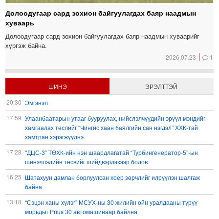
Долоодугаар сард зохион байгуулагдах баяр наадмын
хуваарь
Долоодугаар сард зохион байгуулагдах баяр наадмын хуваарийг
хүргэж байна.
2026.07.23
1
ШИНЭ
ЭРЭЛТТЭЙ
20:30
Эмгэнэл
17:59
Улаанбаатарын утааг бууруулах, нийслэлчүүдийн эрүүл мэндийг
хамгаалах төслийг “Чингис хаан баялгийн сан нэгдэл” ХХК-тай
хамтран хэрэгжүүлнэ
17:28
"ДЦС-3” ТӨХК-ийн нэн шаардлагатай “Турбингенератор-5”-ын
шинэчлэлийн төсвийг шийдвэрлэхээр болов
16:25
Шатахуун дамлан борлуулсан хоёр зөрчлийг илрүүлэн шалгаж
байна
13:18
“Сэцэн ханы хүлэг” МСУХ-ны 30 жилийн ойн уралдааны түрүү
морьдыг Prius 30 автомашинаар байлна