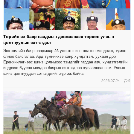
Төрийн их баяр наадмын дэвжээнээс төрсөн улсын
цолтнуудын сэтгэгдэл
Энэ жилийн баяр наадмаар 23 улсын шинэ цолтон мэндэлж, түмэн
олноо баясгалаа. Ард түмнийхээ хайр хүндэтгэл, уухайн дор
Ерөнхийлөгчөөс шинэ цолныхоо тэмдгийг гардан авч, хүндэтгэлийн
индрээс буусан мөчдөө баярын сэтгэгдлээ хуваалцсан юм. Улсын
шинэ цолтнуудын сэтгэгдлийг хүргэж байна.
2026.07.24
9