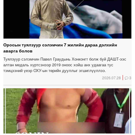
Оросын туялзуур сэлэмчин 7 жилийн дараа дэлхийн
аварга болов
Туялзуур сэлэмчин Павел Граудынь Хонконгт болж буй ДАШТ-ээс
алтан медаль хүртсэнээр 2019 оноос хойш анх удаагаа тус
тэмцээний үеэр ОХУ-ын төрийн дууллыг эгшиглүүллээ.
2026.07.28
3