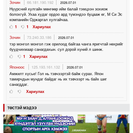
Зочин
66.181.190.192
2026.07.01
Нүүрсний хулгайн мөнгөөр ийм балай тэмцээн зохиож
болохгүй. Ухаа худаг ордоо ард түмэндээ буцааж өг, М Си Эс
компанийн Оджаргал хулгайчаа.
1
1
Хариулах
Зочин
73.240.33.186
2026.07.01
тэр монгол монгол гэж орилоод байгаа чанга яригчтай нөхрийг
буудчихмаар санагдахын. сул дорой хүний л шинж.
1
Хариулах
Японоос
125.193.161.132
2026.07.01
Амжилт хүсье! Гол нь тэвчээртэй байж сурах. Япон
тамирчдын мундаг байдаг нь их тэвчээрт нь байх шиг
санагддаг.
Хариулах
ТӨСТЭЙ МЭДЭЭ