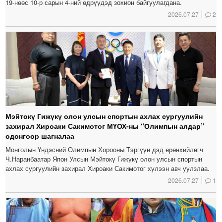
19-нөөс 10-р сарын 4-ний өдрүүдэд зохион байгуулагдана.
2026.07.27
2
Мэйтокү Гижүкү олон улсын спортын ахлах сургуулийн
захирал Хироаки Сакимотог МҮОХ-ны “Олимпын алдар”
одонгоор шагналаа
Монголын Үндэсний Олимпын Хорооны Тэргүүн дэд ерөнхийлөгч
Ч.Наранбаатар Япон Улсын Мэйтокү Гижүкү олон улсын спортын
ахлах сургуулийн захирал Хироаки Сакимотог хүлээн авч уулзлаа.
2026.07.27
1