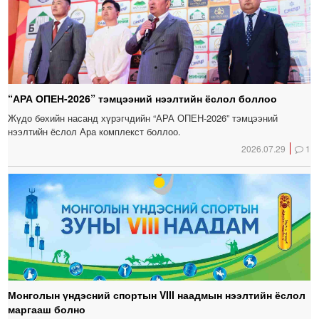
“АРА ОПЕН-2026” тэмцээний нээлтийн ёслол боллоо
Жүдо бөхийн насанд хүрэгчдийн “АРА ОПЕН-2026” тэмцээний
нээлтийн ёслол Ара комплекст боллоо.
2026.07.29
1
Монголын үндэсний спортын VIII наадмын нээлтийн ёслол
маргааш болно