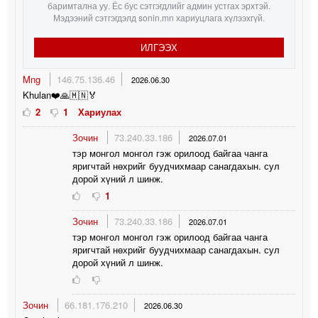
баримтална уу. Ёс бус сэтгэгдлийг админ устгах эрхтэй.
Мэдээний сэтгэгдэлд sonin.mn хариуцлага хүлээхгүй.
ИЛГЭЭХ
Mng
146.75.136.46
2026.06.30
Khulan❤️🙏🇲🇳🏅
2
1
Хариулах
Зочин
73.240.33.186
2026.07.01
тэр монгол монгол гэж орилоод байгаа чанга
яригчтай нөхрийг буудчихмаар санагдахын. сул
дорой хүний л шинж.
1
Зочин
73.240.33.186
2026.07.01
тэр монгол монгол гэж орилоод байгаа чанга
яригчтай нөхрийг буудчихмаар санагдахын. сул
дорой хүний л шинж.
Зочин
66.181.176.210
2026.06.30