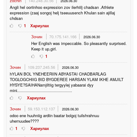
zochin
140.248.30.56
2026.06.30
Angli hel ooriinhoo expression zov ilerhiilj chadsan .Athlete
expression (zaaj songoj helj tseeuusench Khulan sain ajillaj
chdsan
1
Хариулах
Зочин
70.175.141.166
2026.06.30
Her English was impeccable. So pleasantly surprised.
Keep it up,girl.
1
Зочин
109.237.245.56
2026.06.30
hYLAN BOL YNEHEERIIN ABYASTAI CHADBARLAG
TOGLOGCHIIG BID BYGDEREE HARSAN YLAM IKHE AMJILT
HYSYE?SAIHANamjiltiig tergyylej yabaarai dyy
mini.............................................
Хариулах
Зочин
59.153.112.137
2026.06.30
odoo ene huuhniig ardiin baatar bolgoj tuilshrahnuu
uhernuudee????
1
Хариулах