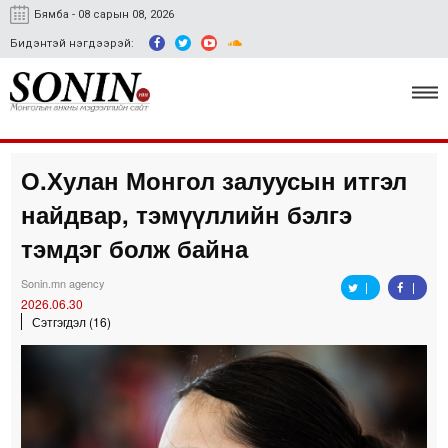
Бямба - 08 сарын 08, 2026
Бидэнтэй нэгдээрэй:
О.Хулан Монгол залуусын итгэл
Улс төр, эдийн засаг
найдвар, тэмүүллийн бэлгэ
Гэмт хэрэг
тэмдэг болж байна
Нийгэм, соёл
Sonin.mn agency
2026.06.30
Спорт
Сэтгэгдэл (16)
Easy news