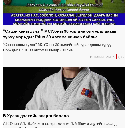
“Сэцэн ханы хүлэг” МСУХ-ны 30 жилийн ойн уралдааны
түрүү морьдыг Prius 30 автомашинаар байлна
“Сэцэн ханы хүлэг” МСУХ-ны 30 жилийн ойн уралдааны түрүү
морьдыг Prius 30 автомашинаар байлна
12 цагийн өмнө
7
Б.Хулан дэлхийн аварга боллоо
АНЭУ-ын Абу Даби хотноо үргэлжилж буй Жюү жицүгийн насанд