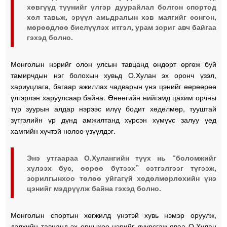
хөвгүүд түүнийг үлгэр дуурайлал болгон спортод
хөл тавьж, эрүүл амьдралын хэв маягийг сонгон,
мөрөөдлөө биелүүлэх итгэл, урам зориг авч байгаа
гэхэд болно.
Монголын нэрийг олон улсын тавцанд өндөрт өргөж буй
тамирчдын нэг болохын хувьд О.Хулан эх оронч үзэл,
хариуцлага, багаар ажиллах чадварын үнэ цэнийг өөрөөрөө
үлгэрлэн харуулсаар байна. Өнөөгийн нийгэмд цахим орчны
түр зуурын алдар нэрээс илүү бодит хөдөлмөр, тууштай
зүтгэлийн үр дүнд амжилтанд хүрсэн хүмүүс залуу үед
хамгийн хүчтэй нөлөө үзүүлдэг.
Энэ утгаараа О.Хулангийн түүх нь “боломжийг
хүлээх бус, өөрөө бүтээх” сэтгэлгээг түгээж,
зорилгынхоо төлөө уйгагүй хөдөлмөрлөхийн үнэ
цэнийг мэдрүүлж байна гэхэд болно.
Монголын спортын хөгжилд үнэтэй хувь нэмэр оруулж,
дэлхийн тавцанд эх орныхоо нэрийг дуурсгаж яваа О.Хулан