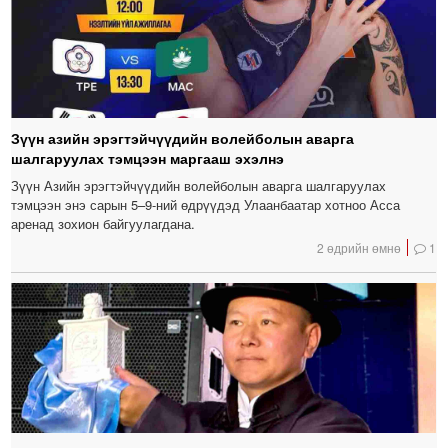
Зүүн азийн эрэгтэйчүүдийн волейболын аварга
шалгаруулах тэмцээн маргааш эхэлнэ
Зүүн Азийн эрэгтэйчүүдийн волейболын аварга шалгаруулах
тэмцээн энэ сарын 5–9-ний өдрүүдэд Улаанбаатар хотноо Асса
аренад зохион байгуулагдана.
2 өдрийн өмнө
1