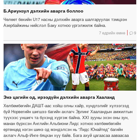
Б.Ариунзул дэлхийн аварга боллоо
Чөлөөт бөхийн U17 насны дэлхийн аварга шалгаруулах тэмцээн
Азербайжины нийслэл Баку хотноо үргэлжилж байна.
7 өдрийн өмнө
9
Энэ цагийн од, ирээдүйн дэлхийн аварга Хааланд
Хөлбөмбөгийн ДАШТ-аас хойш олны хайр, хүндлэлийг хүлээгээд
буй Норвегийн шигшээ багийн ахлагч Эрлинг Хааландын амжилтын
түүхээс уншигч та бүхэнд хүргэж байна. XXI зууны эхэн оны зун,
манан бүрхсэн Английн Альбиони Лидс хотноо хөлбөмбөгийн
ертөнцөд нэгэн шинэ од мэндэлсэн нь “Лидс Юнайтед” багийн
ахлагч Альф-Инге бяцхан хүү байв. Бага ахуй цагаасаа ааваасаа