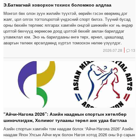
Э.Батмагнай ховорхон тохиох боломжоо алдлаа
Монгол бөх олон зуун жилийн түүхтэй, өөрийн гэсэн өвөрмөц дэг
жаяг, цол олгох тогтолцоотой үндэсний спорт билээ. Түүний бусад
орны бөхийн төрлөөс ялгарах хамгийн онцгой шинжийн нэг нь өндөр
цолтой бөхчүүд өөрөөсөө доод цолтой бөхийг амлан барилддаг
уламжлал юм. Энэ нь барилдааны өнгө төрх, өрнөл, цаашлаад
аваргын төлөөх өрсөлдөөнд хүртэл томоохон нөлөө үзүүлдэг.
2026.07.28
13
“Айчи-Нагояа 2026”: Азийн наадмын спортын хөтөлбөр
шинэчлэгдэж, Холимог тулааны төрөл анх удаа багтлаа
Азийн спортын хамгийн том наадам болох “Айчи-Нагояа 2026” Азийн
наадам Япон Улсын Айчи муж болон Нагоя хотод 2026 оны 9-р сарын