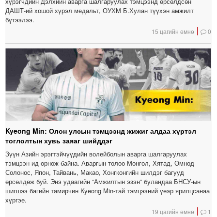
хүрэгчдийн Дэлхийн аварга шалгаруулах тэмцээнд өрсөлдсөн
ДАШТ-ий хошой хүрэл медальт, ОУХМ Б.Хулан түүхэн амжилт
бүтээлээ.
15 цагийн өмнө
0
Kyeong Min: Олон улсын тэмцээнд жижиг алдаа хүртэл
тоглолтын хувь заяаг шийддэг
Зүүн Азийн эрэгтэйчүүдийн волейболын аварга шалгаруулах
тэмцээн ид өрнөж байна. Аваргын төлөө Монгол, Хятад, Өмнөд
Солонос, Япон, Тайвань, Макао, Хонгконгийн шилдэг багууд
өрсөлдөж буй. Энэ удаагийн “Амжилтын эзэн” буландаа БНСУ-ын
шигшээ багийн тамирчин Kyeong Min-тай тэмцээний үеэр ярилцсанаа
хүргэе.
19 цагийн өмнө
1