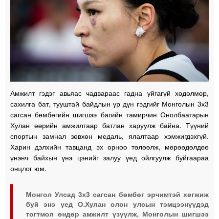
Амжилт гэдэг авьяас чадвараас гадна уйгагүй хөдөлмөр,
сахилга бат, тууштай байдлын үр дүн гэдгийг Монголын 3х3
сагсан бөмбөгийн шигшээ багийн тамирчин Онолбаатарын
Хулан өөрийн амжилтаар батлан харуулж байна. Түүний
спортын замнал зөвхөн медаль, ялалтаар хэмжигдэхгүй.
Харин дэлхийн тавцанд эх орноо төлөөлж, мөрөөдөлдөө
үнэнч байхын үнэ цэнийг залуу үед ойлгуулж буйгаараа
онцлог юм.
Монгол Улсад 3х3 сагсан бөмбөг эрчимтэй хөгжиж
буй энэ үед О.Хулан олон улсын тэмцээнүүдэд
тогтмол өндөр амжилт үзүүлж, Монголын шигшээ