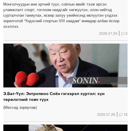
Монголчуудын өнө эртний түүх, соёлын өвийг тээж ирсэн
уламжлалт спорт, тоглоом наадгайг хөгжүүлэх, олон нийтэд
сурталчлан таниулах, өсвөр залуу үеийнхэнд өвлүүлэн үлдээх
зорилготой “Үндэсний спортын VIII наадам” өнөөдөр албан ёсоор
эхэллээ.
2026.07.29
3
Э.Бат-Үүл: Энтропиос Соён гэгээрэл хүртэл: хүн
төрөлхтний товч түүх
(Мессид зориулав)
2026.07.28
18