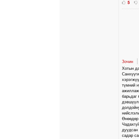
5
Зочин
Хотын да
Санхүүги
хэрэгжүү
түмний н
ажиллаж 
барьдаг 
дэвшүүлэ
долдойн
нийслэли
Өнөөдөр 
Чадахгүй
дуудсан 
садар са