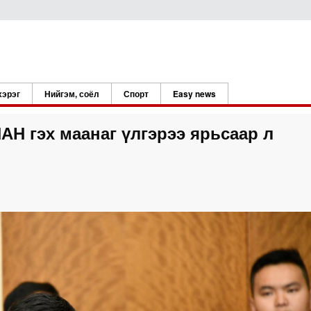
хэрэг
Нийгэм, соёл
Спорт
Easy news
Н гэх маанаг үлгэрээ ярьсаар л