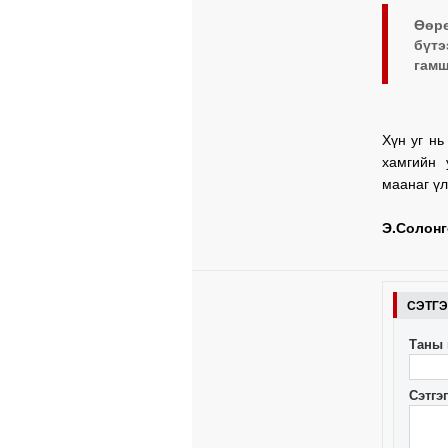
Өөрө
бүтэ
гамш
Хүн уг нь
хамгийн
маанаг үл
Э.Солонг
СЭТГ
Таны 
Сэтгэ