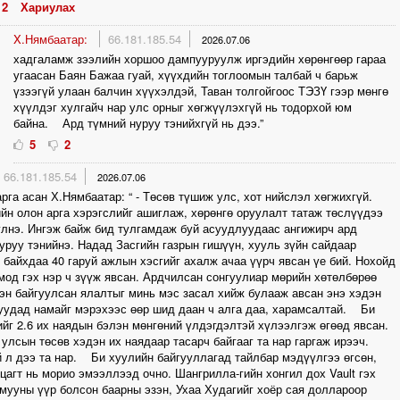
2
Хариулах
X.Нямбаатар:
66.181.185.54
2026.07.06
хадгаламж зээлийн хоршоо дампууруулж иргэдийн хөрөнгөөр гараа
угаасан Баян Бажаа гуай, хүүхдийн тоглоомын талбай ч барьж
үзээгүй улаан балчин хүүхэлдэй, Таван толгойгоос ТЭЗҮ гээр мөнгө
хүүлдэг хулгайч нар улс орныг хөгжүүлэхгүй нь тодорхой юм
байна. Ард түмний нуруу тэнийхгүй нь дээ.”
5
2
66.181.185.54
2026.07.06
рга асан Х.Нямбаатар: “ - Төсөв түшиж улс, хот нийслэл хөгжихгүй.
йн олон арга хэрэгслийг ашиглаж, хөрөнгө оруулалт татаж төслүүдээ
лнэ. Ингэж байж бид тулгамдаж буй асуудлуудаас ангижирч ард
уруу тэнийнэ. Надад Засгийн газрын гишүүн, хууль зүйн сайдаар
байхдаа 40 гаруй ажлын хэсгийг ахалж ачаа үүрч явсан үе бий. Нохойд
мод гэх нэр ч зүүж явсан. Ардчилсан сонгуулиар мөрийн хөтөлбөрөө
н байгуулсан ялалтыг минь мэс засал хийж булааж авсан энэ хэдэн
уудад намайг мэрэхээс өөр шид даан ч алга даа, харамсалтай. Би
йг 2.6 их наядын бэлэн мөнгөний үлдэгдэлтэй хүлээлгэж өгөөд явсан.
улсын төсөв хэдэн их наядаар тасарч байгааг та нар гаргаж ирээч.
 л дээ та нар. Би хуулийн байгууллагад тайлбар мэдүүлгээ өгсөн,
цагт нь морио эмээллээд очно. Шангрилла-гийн хонгил дох Vault гэх
мууны үүр болсон баарны эзэн, Ухаа Худагийг хоёр сая доллароор