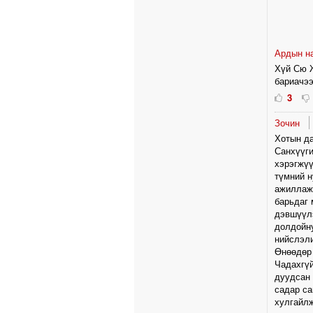
Ардын н
Хүй Сю 
бариачээ
3
Зочин
Хотын да
Санхүүги
хэрэгжүү
түмний н
ажиллаж 
барьдаг 
дэвшүүлэ
долдойн
нийслэли
Өнөөдөр 
Чадахгүй
дуудсан 
садар са
хулгайлж