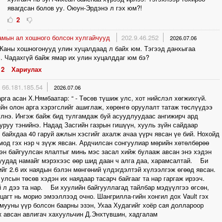
явагдсан болов уу. Оюун-Эрдэнэ л гэх юм?!
2
амын ал хошного болсон хулгайчууд
202.9.46.252
2026.07.06
Жаны хошногонууд улин хуцалдаад л байх юм. Тэгээд данхыгаа
. Чадахгүй байж ямар их улин хуцалддаг юм бэ?
2
Хариулах
66.181.185.54
2026.07.06
рга асан Х.Нямбаатар: “ - Төсөв түшиж улс, хот нийслэл хөгжихгүй.
йн олон арга хэрэгслийг ашиглаж, хөрөнгө оруулалт татаж төслүүдээ
лнэ. Ингэж байж бид тулгамдаж буй асуудлуудаас ангижирч ард
уруу тэнийнэ. Надад Засгийн газрын гишүүн, хууль зүйн сайдаар
байхдаа 40 гаруй ажлын хэсгийг ахалж ачаа үүрч явсан үе бий. Нохойд
мод гэх нэр ч зүүж явсан. Ардчилсан сонгуулиар мөрийн хөтөлбөрөө
н байгуулсан ялалтыг минь мэс засал хийж булааж авсан энэ хэдэн
уудад намайг мэрэхээс өөр шид даан ч алга даа, харамсалтай. Би
йг 2.6 их наядын бэлэн мөнгөний үлдэгдэлтэй хүлээлгэж өгөөд явсан.
улсын төсөв хэдэн их наядаар тасарч байгааг та нар гаргаж ирээч.
 л дээ та нар. Би хуулийн байгууллагад тайлбар мэдүүлгээ өгсөн,
цагт нь морио эмээллээд очно. Шангрилла-гийн хонгил дох Vault гэх
мууны үүр болсон баарны эзэн, Ухаа Худагийг хоёр сая доллароор
 авсан авлигач хахуульчин Д.Энхтүвшин, хадгалам