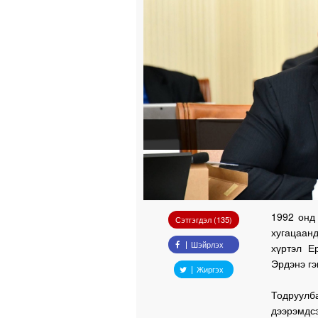
1992 онд
Сэтгэгдэл (135)
хугацаан
Шэйрлэх
хүртэл Е
Эрдэнэ гэ
Жиргэх
Тодруулб
дээрэмдсэ