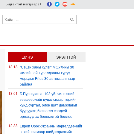
Бидэнтэй нэгдээрэй:
ШИНЭ
ЭРЭЛТТЭЙ
13:18
“Сэцэн ханы хүлэг” МСУХ-ны 30
жилийн ойн уралдааны түрүү
морьдыг Prius 30 автомашинаар
байлна
13:01
Б.Пүрэвдагва: 103 үйлчилгээний
зөвшөөрлийг цуцалснаар төрийн
хүнд суртал, олон шат дамжлагыг
бууруулж, бизнесээ саадгүй
өргөжүүлэх боломжтой боллоо
12:38
Европ Орос-Украины мөргөлдөөнийг
энхийн замаар шийдвэрлэхийг