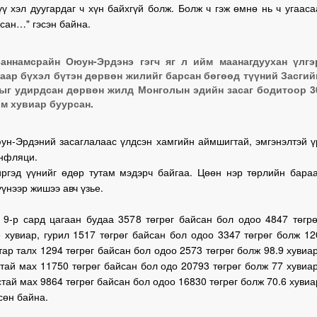
ү хэл дуугардаг ч хүн байхгүй болж. Болж ч гэж өмнө нь ч угааса
сан…" гэсэн байна.
аннамсрайн Оюун-Эрдэнэ гэгч яг л ийм маанагдуухан үлгэ
аар бүхэл бүтэн дөрвөн жилийг барсан бөгөөд түүний Засгий
ыг удирдсан дөрвөн жилд Монголын эдийн засаг бодитоор 3
м хувиар буурсан.
ун-Эрдэний засаглалаас үлдсэн хамгийн аймшигтай, эмгэнэлтэй ү
инфляци.
иргэд үүнийг өдөр тутам мэдэрч байгаа. Цөөн нэр төрлийн бараа
үүнээр жишээ авч үзье.
 9-р сард цагаан будаа 3578 төгрөг байсан бол одоо 4847 төгрө
 хувиар, гурил 1517 төгрөг байсан бол одоо 3347 төгрөг болж 12
тар талх 1294 төгрөг байсан бол одоо 2573 төгрөг болж 98.9 хувиар
тай мах 11750 төгрөг байсан бол одо 20793 төгрөг болж 77 хувиар
тай мах 9864 төгрөг байсан бол одоо 16830 төгрөг болж 70.6 хувиа
ссөн байна.