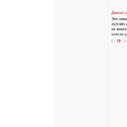
Данхыг 
Энэ новш
хулгайч 
их мөнгө
хэлсэн у
13