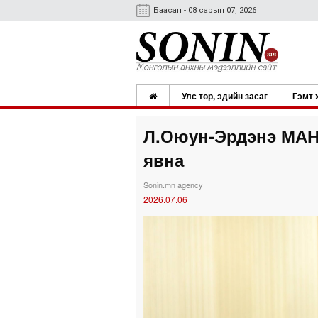
Баасан - 08 сарын 07, 2026
Улс төр, эдийн засаг
Гэмт 
Л.Оюун-Эрдэнэ МАНА
явна
Sonin.mn agency
2026.07.06