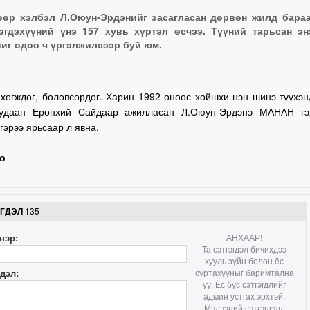
өр хэлбэл Л.Оюун-Эрдэнийг засагласан дөрвөн жилд бараа
эгдэхүүний үнэ 157 хувь хүртэл өсчээ. Түүний тарьсан эн
иг одоо ч үргэлжилсээр буй юм.
 хөгждөг, боловсордог. Харин 1992 оноос хойшхи нэн шинэ түүхэн
 удаан Ерөнхий Сайдаар ажилласан Л.Оюун-Эрдэнэ МАНАН гэ
гэрээ ярьсаар л явна.
о
ЭГДЭЛ
135
нэр:
АНХААР!
Та сэтгэгдэл бичихдээ
хууль зүйн болон ёс
гдэл:
суртахууныг баримтална
уу. Ёс бус сэтгэгдлийг
админ устгах эрхтэй.
Мэдээний сэтгэгдэлд