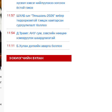
хүсвэл зэвсэг нийлүүлэхээ зогсоох
ёстой гэжээ
11:57
ШХАБ-ын “Тяньшань-2026” кибер
терроризмтой тэмцэх хамтарсан
сургуулилалт боллоо
11:54
Д.Трамп: АНУ сум, зэвсгийн нөөцөө
нэмэгдүүлэх шаардлагатай
11:11
Б.Хулан дэлхийн аварга боллоо
10:48
Ц.Сандаг-Очир: COP17 ба COP31
ЗОХИОГЧИЙН БУЛАН
хурлын уялдаа нь Риогийн гурван
конвенцын нэгдсэн хэрэгжилтийг
ахиулах чухал алхам болно
10:36
н
Украин Оросын газрын тос
боловсруулах үйлдвэрүүд болон Хар
г
тэнгисийн хөлөг онгоцнуудад цохилт
-
өгчээ
10:23
Долоодугаар сард 709,503 зөрчил
бүртгэгджээ
н
10:09
Б.Сэмжидмаа: Зөвшөөрлийн