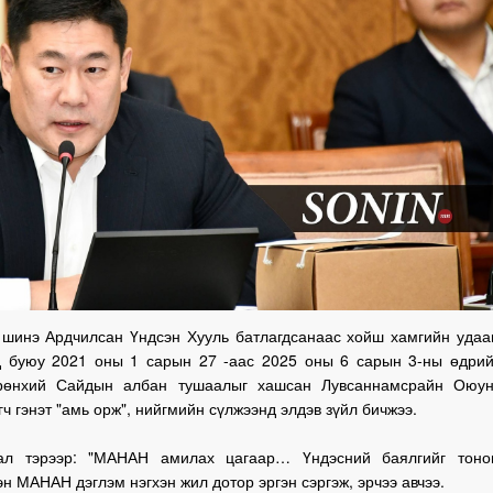
 шинэ Ардчилсан Үндсэн Хууль батлагдсанаас хойш хамгийн удаа
д буюу 2021 оны 1 сарын 27 -аас 2025 оны 6 сарын 3-ны өдрий
рөнхий Сайдын албан тушаалыг хашсан Лувсаннамсрайн Оюун
гч гэнэт "амь орж", нийгмийн сүлжээнд элдэв зүйл бичжээ.
ал тэрээр: "МАНАН амилах цагаар… Үндэсний баялгийг тоно
н МАНАН дэглэм нэгхэн жил дотор эргэн сэргэж, эрчээ авчээ.