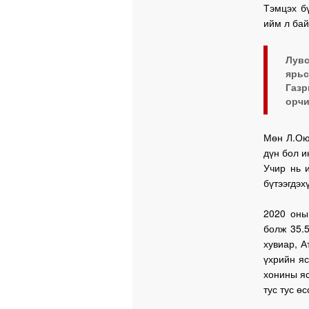
Тэмцэх бү
ийм л бай
Лувс
ярьс
Газр
орчи
Мөн Л.Ою
дүн бол 
Учир нь 
бүтээгдэх
2020 оны
болж 35.5
хувиар, А
үхрийн яс
хонины яс
тус тус ө