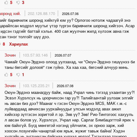
5
3
шоронд хий.
202.126.88.170
2026.07.06
ийг баривчилж шоронд хийхгүй юм уу? Орлогоо нотолж чадаагүй энэ
царайлсан мэдрэл муутыг үтэр түргэн баривчилж шоронд хийгээч. Асар
 идсэн гэдгийг баттай хэлье. 400 сая жуулчин жилд хүлээж авна гэж
сан тэнэг толгойт шүү дээ.
8
Хариулах
Зочин
103.57.93.146
2026.07.07
Чамайг Оюун-Эрдэнэ олоод уулзахад, чи "Оюун-Эрдэнэ гишүүнээ би
таны бөгсийг долооё" гэж гүйнэ. Ха хаа хаа, бөгсний алчуур минь.
5
1
Зочин
103.125.235.21
2026.07.08
Оюун-Эрдэнэ маанагдуу байж, наад Учрал чинь тэгээд ухаантан уу?!
Эсвэл Хүрэлсүх нь цоорчихсон гар уу?! Талийгаачтай уулзаж элгийг
нь авсан биз дээ? Маанаг ч гэсэн Оюун-Эрдэнэ MCS, MAK г.м.-с
луйвардаад авчихсан уурхайнуудыг улсын мэдэлд авах ажил
хийхээр зүтгэсэн зоригтой л эр. Зөв үү? Зөв! Рио-Тинтогоос хахууль
л авсан болов уу, Хүрэлсүх, Учрал нар. Сарлаг Бямбацогттой ярих ч
юм байхгүй. Бүгд мөнгөтэй нэгэнд үйлчилж, эх орноо зарж, хий
хоосон лозунгийн чанартай юм ярьж, жүжиг тавьж байна! Хэдэн
хулгайч нь зугтчихсан байснаа хүрээд ирлээ! Тэгэхлээр тохироо