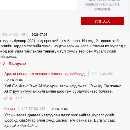
sonin.mn хариуцлага
хүлээхгүй.
ИЛГЭЭХ
103.57.93.146
2026.07.06
 хууль бусаар 2021 онд ерөнхийлөгч болсон. Ингээд 21 оноос хойш
өгчийн зардал төсвийн хууль ноцтой зөрчиж ирсэн. Улсын их хуралд 5
ход нэг удаа тайлангаа тавиагүй тул хууль зөрчсөн Хүрэлсүхийг
ийгээчээ.
3
Хариулах
Ардын намын ал хошного болсон хулгайчууд
202.9.46.252
2026.07.06
Хүй Сю Жанг Эбиг АНУ-с урин залж ирүүлжээ.. Эби Хү Сю жаныг
АНУ руу унтуулан хулгайлна шоо гэж сүрдүүлснээс болжээ.
6
1
Зочин
103.57.93.146
2026.07.06
Улсын төсөв дандаа хэтрүүлэн идэж ууж байгаа Хүрэлсүхийг
шоронд хий.Ямар олон хүнд шагнал өгч байна вэ. Бүгд улсаас
хулгай хийж байна.