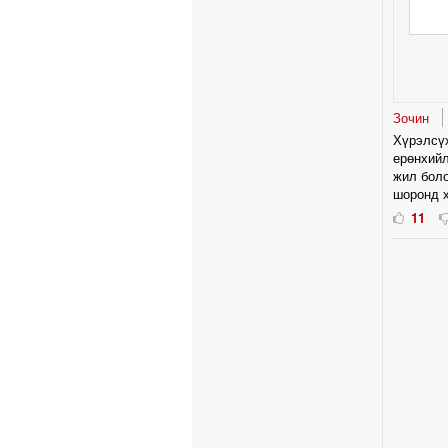
Зочин
Хүрэлсүх
ерөнхийл
жил боло
шоронд х
11