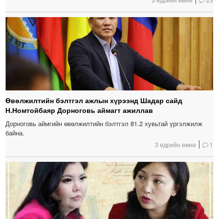
Өвөлжилтийн бэлтгэл ажлын хүрээнд Шадар сайд
Н.Номтойбаяр Дорноговь аймагт ажиллав
Дорноговь аймгийн өвөлжилтийн бэлтгэл 81.2 хувьтай үргэлжилж
байна.
3 өдрийн өмнө
1