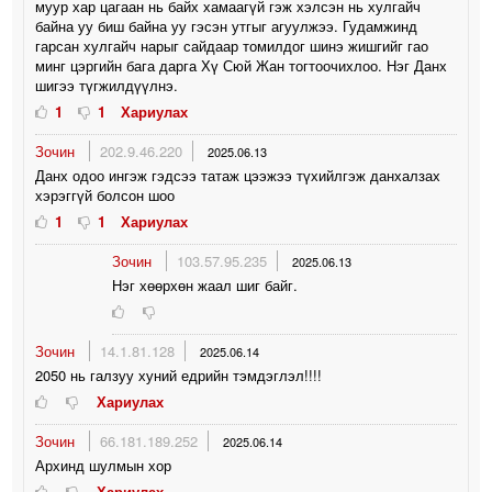
муур хар цагаан нь байх хамаагүй гэж хэлсэн нь хулгайч
байна уу биш байна уу гэсэн утгыг агуулжээ. Гудамжинд
гарсан хулгайч нарыг сайдаар томилдог шинэ жишгийг гао
минг цэргийн бага дарга Хү Сюй Жан тогтоочихлоо. Нэг Данх
шигээ түгжилдүүлнэ.
1
1
Хариулах
Зочин
202.9.46.220
2025.06.13
Данх одоо ингэж гэдсээ татаж цээжээ түхийлгэж данхалзах
хэрэггүй болсон шоо
1
1
Хариулах
Зочин
103.57.95.235
2025.06.13
Нэг хөөрхөн жаал шиг байг.
Зочин
14.1.81.128
2025.06.14
2050 нь галзуу хуний едрийн тэмдэглэл!!!!
Хариулах
Зочин
66.181.189.252
2025.06.14
Архинд шулмын хор
Хариулах