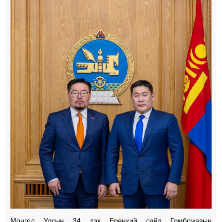
Монгол Улсын 34 дэх Ерөнхий сайд Гомбожавын