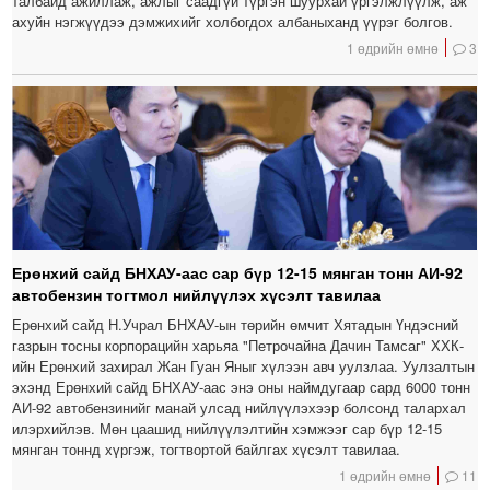
талбайд ажиллаж, ажлыг саадгүй түргэн шуурхай үргэлжлүүлж, аж
ахуйн нэгжүүдээ дэмжихийг холбогдох албаныханд үүрэг болгов.
1 өдрийн өмнө
3
Ерөнхий сайд БНХАУ-аас сар бүр 12-15 мянган тонн АИ-92
автобензин тогтмол нийлүүлэх хүсэлт тавилаа
Ерөнхий сайд Н.Учрал БНХАУ-ын төрийн өмчит Хятадын Үндэсний
газрын тосны корпорацийн харьяа "Петрочайна Дачин Тамсаг" ХХК-
ийн Ерөнхий захирал Жан Гуан Яныг хүлээн авч уулзлаа. Уулзалтын
эхэнд Ерөнхий сайд БНХАУ-аас энэ оны наймдугаар сард 6000 тонн
АИ-92 автобензинийг манай улсад нийлүүлэхээр болсонд талархал
илэрхийлэв. Мөн цаашид нийлүүлэлтийн хэмжээг сар бүр 12-15
мянган тоннд хүргэж, тогтвортой байлгах хүсэлт тавилаа.
1 өдрийн өмнө
11