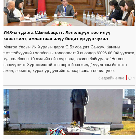
УИХ-ын дарга С.Бямбацогт: Хэлэлцүүлгээс илүү
хэрэгжилт, амлалтаас илүү бодит үр дүн чухал
Монгол Улсын Их Хурлын дарга С.Бямбацогт Санхүү, банкны
эмэгтэйчүүдийн холбооны төлөөлөлтэй өнөөдөр /2026.08.04/ уулзаж,
тус холбооны 10 жилийн ойн хүрээнд зохион байгуулах “Ногоон
санхүүжилт-Хүртээмжтэй тогтвортой хөгжилд” чуулганы бэлтгэл
ажил, зорилго, хүрэх үр дүнгийн талаар санал солилцлоо.
5 өдрийн өмнө
1