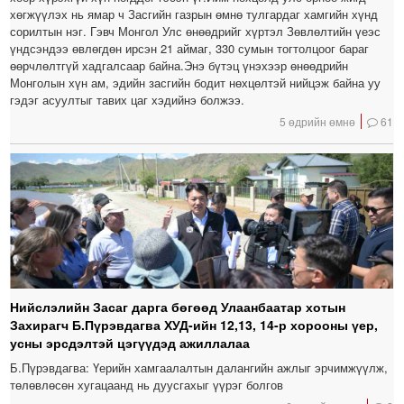
хөгжүүлэх нь ямар ч Засгийн газрын өмнө тулгардаг хамгийн хүнд
сорилтын нэг. Гэвч Монгол Улс өнөөдрийг хүртэл Зөвлөлтийн үеэс
үндсэндээ өвлөгдөн ирсэн 21 аймаг, 330 сумын тогтолцоог бараг
өөрчлөлтгүй хадгалсаар байна.Энэ бүтэц үнэхээр өнөөдрийн
Монголын хүн ам, эдийн засгийн бодит нөхцөлтэй нийцэж байна уу
гэдэг асуултыг тавих цаг хэдийнэ болжээ.
5 өдрийн өмнө
61
Нийслэлийн Засаг дарга бөгөөд Улаанбаатар хотын
Захирагч Б.Пүрэвдагва ХУД-ийн 12,13, 14-р хорооны үер,
усны эрсдэлтэй цэгүүдэд ажиллалаа
Б.Пүрэвдагва: Үерийн хамгаалалтын далангийн ажлыг эрчимжүүлж,
төлөвлөсөн хугацаанд нь дуусгахыг үүрэг болгов