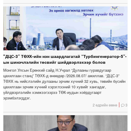
"ДЦС-3” ТӨХК-ийн нэн шаардлагатай “Турбингенератор-5”-
ын шинэчлэлийн төсвийг шийдвэрлэхээр болов
Монгол Улсын Ерөнхий сайд Н.Учрал “Дулааны гуравдугаар
цахилгаан станц” ТӨХК-д өнөөдөр /2026.08.07/ ажиллав. “ДЦС-3”
ТӨХК нь нийслэлийн дулааны эрчим хүчний 32 хувь, төвийн бүсийн
цахилгаан эрчим хүчний хэрэглээний 10 хувийг хангадаг,
үйлдвэрлэлийн хэмжээгээрээ ТӨК-иудын хоёрдугаарт
эрэмбэлэгддэг.
2 өдрийн өмнө
3