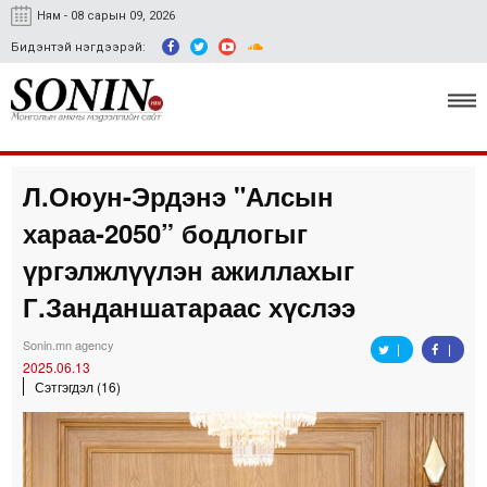
Ням - 08 сарын 09, 2026
Бидэнтэй нэгдээрэй:
Л.Оюун-Эрдэнэ "Алсын
Улс төр, эдийн засаг
хараа-2050” бодлогыг
Гэмт хэрэг
үргэлжлүүлэн ажиллахыг
Нийгэм, соёл
Г.Занданшатараас хүслээ
Спорт
Sonin.mn agency
2025.06.13
Easy news
Сэтгэгдэл (16)