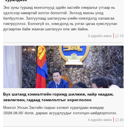
Энэ зуны туршид монголчууд эдийн засгийн хямралыг утгаар нь
эдэлсээр намартай золгох бололтой. Эхлээд махны үнэд
балбуулсан. Залгуулаад шатахууны үнийн нэмэгдэлд халаасаа
тэмтрүүллээ. Болоогүй ээ, хомсдолд нь унтах цагаа хумслуулан
дугаарлан байж жаахан шатахуун олж авч байна.
3 өдрийн өмнө
15
Бүх шатанд хэмнэлтийн горимд шилжиж, найр наадам,
зөвлөгөөн, гадаад томилолтыг хориглолоо
Монгол Улсын Засгийн газрын ээлжит хуралдаан өнөөдөр
/2026.08.05/ болж, дараах асуудлуудыг хэлэлцэн шийдвэрлэлээ.
4 өдрийн өмнө
20