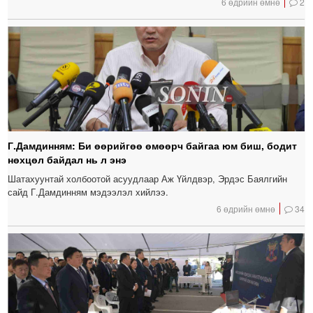
6 өдрийн өмнө
2
Г.Дамдинням: Би өөрийгөө өмөөрч байгаа юм биш, бодит
нөхцөл байдал нь л энэ
Шатахуунтай холбоотой асуудлаар Аж Үйлдвэр, Эрдэс Баялгийн
сайд Г.Дамдинням мэдээлэл хийлээ.
6 өдрийн өмнө
34