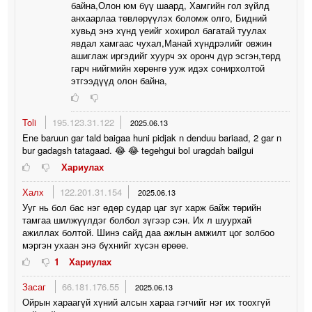
байна,Олон юм бүү шаард, Хамгийн гол зүйлд
анхаарлаа төвлөрүүлэх боломж олго, Бидний
хувьд энэ хүнд үеийг хохирол багатай туулах
явдал хамгаас чухал,Манай хүндрэлийг овжин
ашиглаж иргэдийг хуурч эх оронч дүр эсгэн,төрд
гарч нийгмийн хөрөнгө ууж идэх сонирхолтой
этгээдүүд олон байна,
Toli
195.123.31.122
2025.06.13
Ene baruun gar tald baigaa huni pidjak n denduu bariaad, 2 gar n
bur gadagsh tatagaad. 😂 😂 tegehgui bol uragdah bailgui
Хариулах
Халх
122.201.31.154
2025.06.13
Ууг нь бол бас нэг өдөр судар цаг зүг харж байж төрийн
тамгаа шилжүүлдэг болбол зүгээр сэн. Их л шуурхай
ажиллах болтой. Шинэ сайд даа ажлын амжилт цог золбоо
мэргэн ухаан энэ бүхнийг хүсэн ерөөе.
1
Хариулах
Засаг
66.181.176.55
2025.06.13
Ойрын хараагүй хүний алсын хараа гэгчийг нэг их тоохгүй