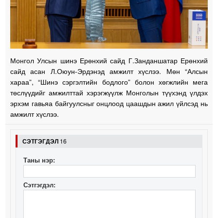
Монгол Улсын шинэ Ерөнхий сайд Г.Занданшатар Ерөнхий
сайд асан Л.Оюун-Эрдэнэд амжилт хүслээ. Мөн “Алсын
хараа”, “Шинэ сэргэлтийн бодлого” болон хөгжлийн мега
төслүүдийг амжилттай хэрэгжүүлж Монголын түүхэнд үлдэх
эрхэм гавьяа байгуулсныг онцлоод цаашдын ажил үйлсэд нь
амжилт хүслээ.
СЭТГЭГДЭЛ
16
Таны нэр:
Сэтгэгдэл: