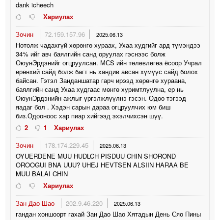
dank icheech
Хариулах
Зочин
72.159.157.96
2025.06.13
Нотолж чадахгүй хөрөнгө хураах, Ухаа худгийг ард түмэндээ
34% ийг авч баялгийн санд оруулах гэснээс болж
ОюунЭрдэнийг огцруулсан. МСS ийн төлөвлөгөа ёсоор Учрал
ерөнхий сайд болж багт нь хандив авсан хүмүүс сайд болох
байсан. Гэтэл Занданшатар гарч ирээд хөрөнгө хураана,
баялгийн санд Ухаа худгаас мөнгө хуримтлуулна, ер нь
ОюунЭрдэнийн ажлыг үргэлжлүүлнэ гэсэн. Одоо тэгээд
яадаг бол . Хэдэн сарын дараа огцруулчих юм биш
биз.Одооноос хар пиар хийгээд эхэлчихсэн шүү.
2
1
Хариулах
Зочин
178.174.229.45
2025.06.13
OYUERDENE MUU HUDLCH PISDUU CHIN SHOROND
OROOGUI BNA UUU? UHEJ HEVTSEN ALSIIN HARAA BE
MUU BALAI CHIN
Хариулах
Зан Дао Шао
202.9.46.220
2025.06.13
гандан хоншоорт гахай Зан Дао Шао Хятадын День Сяо Пины