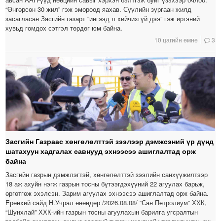
“Өнгөрсөн 30 жил” гэж эмороод яахав. Сүүлийн зургаан жилд
засагласан Засгийн газарт “ингээд л хийчихгүй дээ” гэж иргэний
хувьд гомдох сэтгэл төрдөг юм байна.
10 цагийн өмнө
3
Засгийн Газраас хөнгөлөлттэй зээлээр дэмжсэний үр дүнд
шатахуун хадгалах савнууд эхнээсээ ашиглалтад орж
байна
Засгийн газрын дэмжлэгтэй, хөнгөлөлттэй зээлийн санхүүжилтээр
18 аж ахуйн нэгж газрын тосны бүтээгдэхүүний 22 агуулах барьж,
өргөтгөж эхэлсэн. Зарим агуулах эхнээсээ ашиглалтад орж байна.
Ерөнхий сайд Н.Учрал өнөөдөр /2026.08.08/ “Сан Петролиум” ХХК,
“Шунхлай” ХХК-ийн газрын тосны агуулахын барилга угсралтын