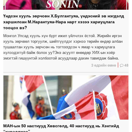
Үндсэн хууль зөрчсөн Х.Булгантуяа, үндэсний эв нэгдэлд
харшилсан М.Нарантуяа-Нара нарт хэзээ хариуцлага
тооцох вэ?
Монгол Улсад хууль хүн бүрт ижил үйлчлэх ёстой. Жирийн иргэн
хууль зөрчвөл торгуулж, шийтгүүлдэг хэрнээ төрийн өндөр албан
тушаалтан хууль зөрчсөн нь тогтоогдсон ч ямар ч хариуцлага
хүлээдэггүй байж болох уу?Энэ асуулт өнөөдөр УИХ-ын хоёр
эмэгтэй гишүүнтэй холбоотой асуудлаар дахин тавигдаж байна.
3 өдрийн өмнө
48
МАН-ын 50 настнууд Хөвсгөлд, 40 настнууд нь Хэнтийд
“хуралджээ”