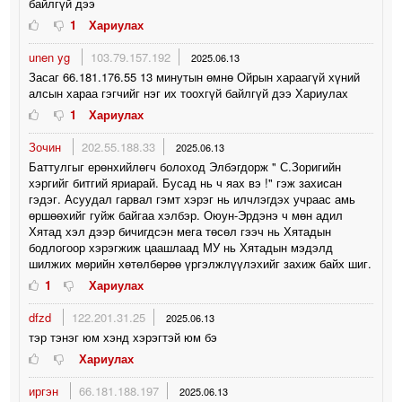
байлгүй дээ
1
Хариулах
unen yg
103.79.157.192
2025.06.13
Засаг 66.181.176.55 13 минутын өмнө Ойрын хараагүй хүний
алсын хараа гэгчийг нэг их тоохгүй байлгүй дээ Хариулах
1
Хариулах
Зочин
202.55.188.33
2025.06.13
Баттулгыг ерөнхийлөгч болоход Элбэгдорж " С.Зоригийн
хэргийг битгий яриарай. Бусад нь ч яах вэ !" гэж захисан
гэдэг. Асуудал гарвал гэмт хэрэг нь илчлэгдэх учраас амь
өршөөхийг гуйж байгаа хэлбэр. Оюун-Эрдэнэ ч мөн адил
Хятад хэл дээр бичигдсэн мега төсөл гээч нь Хятадын
бодлогоор хэрэгжиж цаашлаад МУ нь Хятадын мэдэлд
шилжих мөрийн хөтөлбөрөө үргэлжлүүлэхийг захиж байх шиг.
1
Хариулах
dfzd
122.201.31.25
2025.06.13
тэр тэнэг юм хэнд хэрэгтэй юм бэ
Хариулах
иргэн
66.181.188.197
2025.06.13