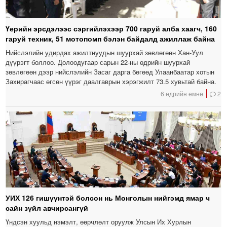
Үерийн эрсдэлээс сэргийлэхээр 700 гаруй алба хаагч, 160
гаруй техник, 51 мотопомп бэлэн байдалд ажиллаж байна
Нийслэлийн удирдах ажилтнуудын шуурхай зөвлөгөөн Хан-Уул
дүүрэгт боллоо. Долоодугаар сарын 22-ны өдрийн шуурхай
зөвлөгөөн дээр нийслэлийн Засаг дарга бөгөөд Улаанбаатар хотын
Захирагчаас өгсөн үүрэг даалгаврын хэрэгжилт 73.5 хувьтай байна.
6 өдрийн өмнө
2
УИХ 126 гишүүнтэй болсон нь Монголын нийгэмд ямар ч
сайн зүйл авчирсангүй
Үндсэн хуульд нэмэлт, өөрчлөлт оруулж Улсын Их Хурлын