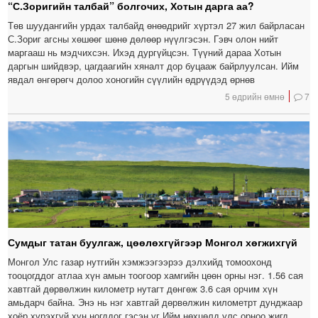
“С.Зоригийн талбай” болгочих, Хотын дарга аа?
Төв шуудангийн урдах талбайд өнөөдрийг хүртэл 27 жил байрласан
С.Зориг агсны хөшөөг шөнө дөлөөр нүүлгэсэн. Гэвч олон нийт
маргааш нь мэдчихсэн. Ихэд дургүйцсэн. Түүний дараа Хотын
даргын шийдвэр, цагдаагийн хяналт дор буцааж байрлуулсан. Ийм
явдал өнгөрөгч долоо хоногийн сүүлийн өдрүүдэд өрнөв
5 өдрийн өмнө
7
Сумдыг татан буулгаж, цөөлөхгүйгээр Монгол хөгжихгүй
Монгол Улс газар нутгийн хэмжээгээрээ дэлхийд томоохонд
тооцогддог атлаа хүн амын тоогоор хамгийн цөөн орны нэг. 1.56 сая
хавтгай дөрвөлжин километр нутагт дөнгөж 3.6 сая орчим хүн
амьдарч байна. Энэ нь нэг хавтгай дөрвөлжин километрт дунджаар
хоёр хүрэхгүй хүн ногддог гэсэн үг.Ийм нөхцөлд улс орноо жигд