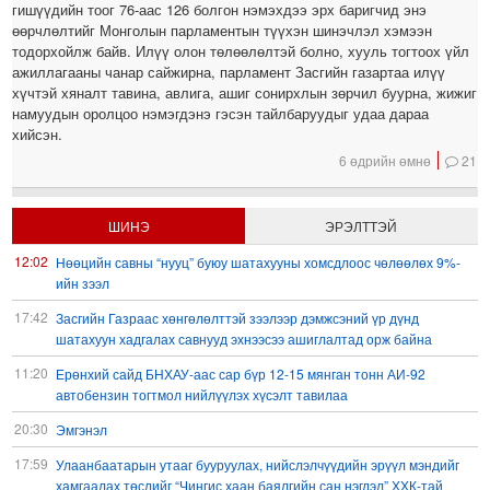
гишүүдийн тоог 76-аас 126 болгон нэмэхдээ эрх баригчид энэ
өөрчлөлтийг Монголын парламентын түүхэн шинэчлэл хэмээн
тодорхойлж байв. Илүү олон төлөөлөлтэй болно, хууль тогтоох үйл
ажиллагааны чанар сайжирна, парламент Засгийн газартаа илүү
хүчтэй хяналт тавина, авлига, ашиг сонирхлын зөрчил буурна, жижиг
намуудын оролцоо нэмэгдэнэ гэсэн тайлбаруудыг удаа дараа
хийсэн.
6 өдрийн өмнө
21
ШИНЭ
ЭРЭЛТТЭЙ
12:02
Нөөцийн савны “нууц” буюу шатахууны хомсдлоос чөлөөлөх 9%-
ийн зээл
17:42
Засгийн Газраас хөнгөлөлттэй зээлээр дэмжсэний үр дүнд
шатахуун хадгалах савнууд эхнээсээ ашиглалтад орж байна
11:20
Ерөнхий сайд БНХАУ-аас сар бүр 12-15 мянган тонн АИ-92
автобензин тогтмол нийлүүлэх хүсэлт тавилаа
20:30
Эмгэнэл
17:59
Улаанбаатарын утааг бууруулах, нийслэлчүүдийн эрүүл мэндийг
хамгаалах төслийг “Чингис хаан баялгийн сан нэгдэл” ХХК-тай