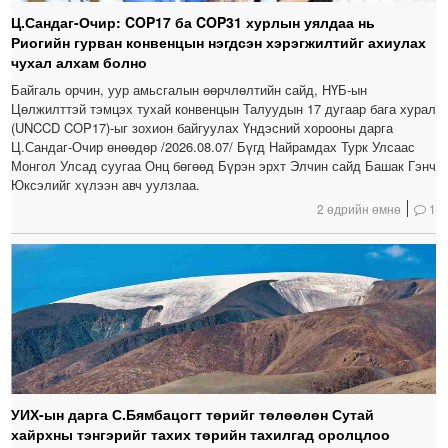
Ц.Сандаг-Очир: COP17 ба COP31 хурлын уялдаа нь
Риогийн гурван конвенцын нэгдсэн хэрэгжилтийг ахиулах
чухал алхам болно
Байгаль орчин, уур амьсгалын өөрчлөлтийн сайд, НҮБ-ын
Цөлжилттэй тэмцэх тухай конвенцын Талуудын 17 дугаар бага хурал
(UNCCD COP17)-ыг зохион байгуулах Үндэсний хорооны дарга
Ц.Сандаг-Очир өнөөдөр /2026.08.07/ Бүгд Найрамдах Турк Улсаас
Монгол Улсад суугаа Онц бөгөөд Бүрэн эрхт Элчин сайд Башак Гэнч
Юксэлийг хүлээн авч уулзлаа.
2 өдрийн өмнө
1
УИХ-ын дарга С.Бямбацогт төрийг төлөөлөн Сутай
хайрхны тэнгэрийг тахих төрийн тахилгад оролцлоо