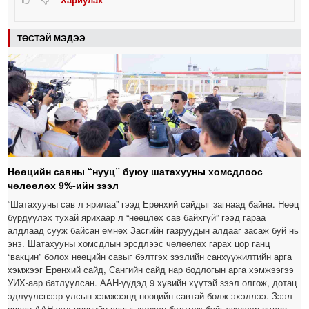
ТӨСТЭЙ МЭДЭЭ
Нөөцийн савны “нууц” буюу шатахууны хомсдлоос
чөлөөлөх 9%-ийн зээл
“Шатахууны сав л ярилаа” гээд Ерөнхий сайдыг загнаад байна. Нөөц
бүрдүүлэх тухай ярихаар л “нөөцлөх сав байхгүй” гээд гараа
алдлаад сууж байсан өмнөх Засгийн газруудын алдааг засаж буй нь
энэ. Шатахууны хомсдлын эрсдлээс чөлөөлөх гарах цор ганц
“вакцин” болох нөөцийн савыг бэлтгэх зээлийн санхүүжилтийн арга
хэмжээг Ерөнхий сайд, Сангийн сайд нар бодлогын арга хэмжээгээ
УИХ-аар батлуулсан. ААН-үүдэд 9 хувийн хүүтэй зээл олгож, дотац
эдлүүлснээр улсын хэмжээнд нөөцийн савтай болж эхэллээ. Зээл
авсан ААН-үүд нөөцийн савыг хэрхэн бэлтгэж буйг үзэхээр очлоо.