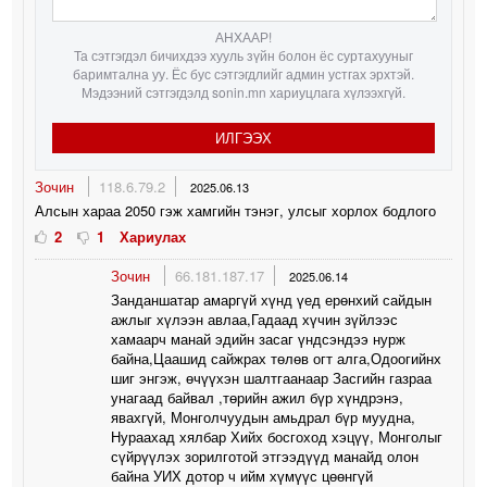
АНХААР!
Та сэтгэгдэл бичихдээ хууль зүйн болон ёс суртахууныг
баримтална уу. Ёс бус сэтгэгдлийг админ устгах эрхтэй.
Мэдээний сэтгэгдэлд sonin.mn хариуцлага хүлээхгүй.
ИЛГЭЭХ
Зочин
118.6.79.2
2025.06.13
Алсын хараа 2050 гэж хамгийн тэнэг, улсыг хорлох бодлого
2
1
Хариулах
Зочин
66.181.187.17
2025.06.14
Занданшатар амаргүй хүнд үед ерөнхий сайдын
ажлыг хүлээн авлаа,Гадаад хүчин зүйлээс
хамаарч манай эдийн засаг үндсэндээ нурж
байна,Цаашид сайжрах төлөв огт алга,Одоогийнх
шиг энгэж, өчүүхэн шалтгаанаар Засгийн газраа
унагаад байвал ,төрийн ажил бүр хүндрэнэ,
явахгүй, Монголчуудын амьдрал бүр муудна,
Нураахад хялбар Хийх босгоход хэцүү, Монголыг
сүйрүүлэх зорилготой этгээдүүд манайд олон
байна УИХ дотор ч ийм хүмүүс цөөнгүй