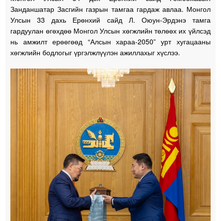
Занданшатар Засгийн газрын тамгаа гардаж авлаа. Монгол
Улсын 33 дахь Ерөнхий сайд Л. Оюун-Эрдэнэ тамга
гардуулан өгөхдөө Монгол Улсын хөгжлийн төлөөх их үйлсэд
нь амжилт ерөөгөөд “Алсын хараа-2050” урт хугацааны
хөгжлийн бодлогыг үргэлжлүүлэн ажиллахыг хүслээ.