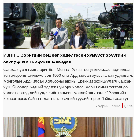
ИЗНН С.Зоригийн хөшөөг хөдөлгөсөн хүмүүст эрүүгийн
хариуцлага тооцохыг шаардав
Санжаасүрэнгийн Зориг бол Монгол Улсыг социализмаас ардчилсан
тогтолцоонд шилжүүлсэн 1990 оны Ардчилсан хувьсгалын удирдагч,
Монголын Ардчилсан Холбооны анхны Ерөнхий зохицуулагч байсан
хүн. Өнөөдөр бидний эдэлж буй эрх чөлөө, олон намын тогтолцоо,
чөлөөт сонгуулийн үндэсийг тавьсан манлайлагч юм. С.Зоригийн
хөшөөг ярьж байна гэдэг нь тэр хүний түүхийг ярьж байна гэсэн үг.
5 өдрийн өмнө
15