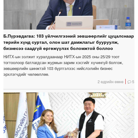
Б.Пүрэвдагва: 103 үйлчилгээний зөвшөөрлийг цуцалснаар
төрийн хүнд суртал, олон шат дамжлагыг бууруулж,
бизнесээ саадгүй өргөжүүлэх боломжтой боллоо
НИТХ-ын ээлжит хуралдаанаар НИТХ-ын 2025 оны 25/29 тоот
тогтоолоор батлагдсан журмын зарим хэсгийг хүчингүй болгож,
зөвшөөрлийн шинжтэй 103 бүртгэлээс нийслэлийн бизнес
эрхлэгчдийг чөлөөллөө.
2 өдрийн өмнө
5