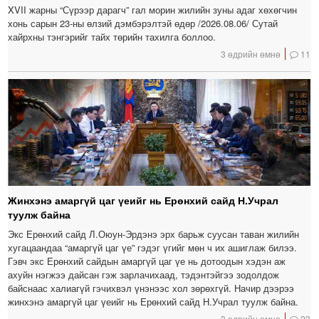
XVII жарны “Сүрээр дарагч” гал морин жилийн зуны адаг хөхөгчин
хонь сарын 23-ны өлзий дэмбэрэлтэй өдөр /2026.08.06/ Сутай
хайрхны тэнгэрийг тайх төрийн тахилга боллоо.
3 өдрийн өмнө
11
Жинхэнэ амаргүй цаг үеийг нь Ерөнхий сайд Н.Учрал
туулж байна
Экс Ерөнхий сайд Л.Оюун-Эрдэнэ эрх барьж суусан таван жилийн
хугацаандаа “амаргүй цаг үе” гэдэг үгийг мөн ч их ашиглаж билээ.
Гэвч экс Ерөнхий сайдын амаргүй цаг үе нь дотоодын хэдэн аж
ахуйн нэгжээ дайсан гэж зарлачихаад, тэдэнтэйгээ зодолдож
байснаас халиагүй гэчихвэл үнэнээс хол зөрөхгүй. Начир дээрээ
жинхэнэ амаргүй цаг үеийг нь Ерөнхий сайд Н.Учрал туулж байна.
3 өдрийн өмнө
23