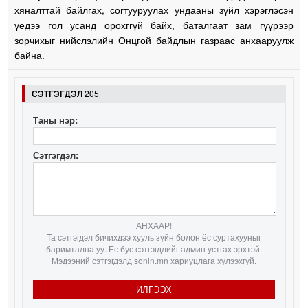
хяналттай байлгах, согтууруулах ундааны зүйл хэрэглэсэн
үедээ гол усанд орохггүй байх, баталгаат зам гүүрээр
зорчихыг нийслэлийн Онцгой байдлын газраас анхааруулж
байна.
СЭТГЭГДЭЛ
205
Таны нэр:
Сэтгэгдэл:
АНХААР!
Та сэтгэгдэл бичихдээ хууль зүйн болон ёс суртахууныг
баримтална уу. Ёс бус сэтгэгдлийг админ устгах эрхтэй.
Мэдээний сэтгэгдэлд sonin.mn хариуцлага хүлээхгүй.
ИЛГЭЭХ