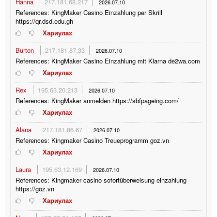
Hanna
217.181.68.217
2026.07.10
References: KingMaker Casino Einzahlung per Skrill
https://qr.dsd.edu.gh
Хариулах
Burton
217.181.87.33
2026.07.10
References: KingMaker Casino Einzahlung mit Klarna de2wa.com
Хариулах
Rex
195.63.20.213
2026.07.10
References: KingMaker anmelden https://sbfpageing.com/
Хариулах
Alana
217.181.86.67
2026.07.10
References: Kingmaker Casino Treueprogramm goz.vn
Хариулах
Laura
195.63.12.169
2026.07.10
References: Kingmaker casino sofortüberweisung einzahlung
https://goz.vn
Хариулах