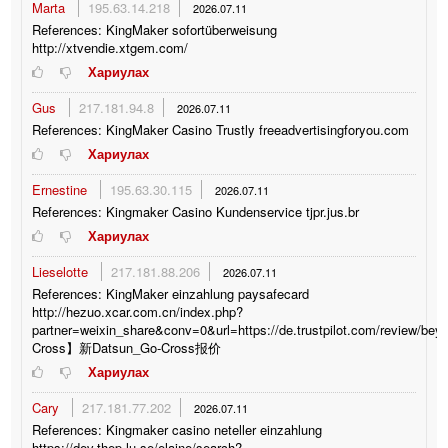
Marta
195.63.14.218
2026.07.11
References: KingMaker sofortüberweisung
http://xtvendie.xtgem.com/
Хариулах
Gus
217.181.94.8
2026.07.11
References: KingMaker Casino Trustly freeadvertisingforyou.com
Хариулах
Ernestine
195.63.30.115
2026.07.11
References: Kingmaker Casino Kundenservice tjpr.jus.br
Хариулах
Lieselotte
217.181.88.206
2026.07.11
References: KingMaker einzahlung paysafecard
http://hezuo.xcar.com.cn/index.php?
partner=weixin_share&conv=0&url=https://de.trustpilot.com/review/bey
Cross】新Datsun_Go-Cross报价
Хариулах
Cary
217.181.77.202
2026.07.11
References: Kingmaker casino neteller einzahlung
https://dev.thep.lu.se/elaine/search?