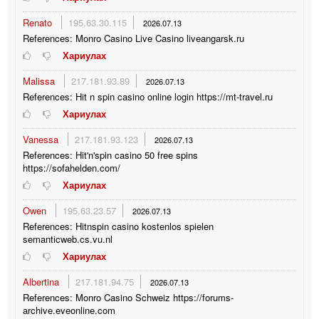
Renato
195.63.30.115
2026.07.13
References: Monro Casino Live Casino liveangarsk.ru
Хариулах
Malissa
217.181.93.89
2026.07.13
References: Hit n spin casino online login https://mt-travel.ru
Хариулах
Vanessa
217.181.93.123
2026.07.13
References: Hit'n'spin casino 50 free spins
https://sofahelden.com/
Хариулах
Owen
195.63.23.57
2026.07.13
References: Hitnspin casino kostenlos spielen
semanticweb.cs.vu.nl
Хариулах
Albertina
217.181.94.75
2026.07.13
References: Monro Casino Schweiz https://forums-
archive.eveonline.com