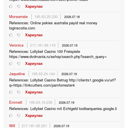
Хариулах
Monserrate
195.63.25.230
2026.07.18
References: Online pokies australia payid real money
loginscotia.com
Хариулах
Veronica
217.181.86.110
2026.07.19
References: Lollybet Casino 100 Freispiele
https://www.dvdmania.ru/eshop/search.php?search_query=
Хариулах
Jaqueline
195.63.24.144
2026.07.19
References: Lollybet Casino Betrug http://clients1.google.vu/url?
q=https://linkcutters.com/pamforrester4
Хариулах
Emmett
195.63.19.238
2026.07.19
References: Lollybet Casino mit Echtgeld toolbarqueries.google.li
Хариулах
Will
217.181.95.251
2026.07.19