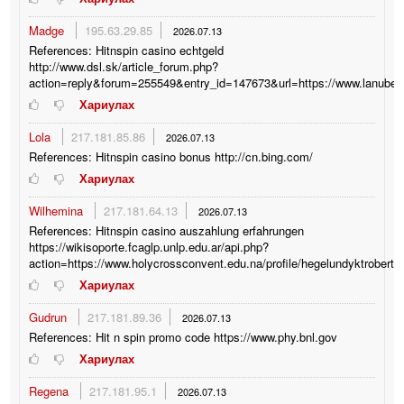
Madge
195.63.29.85
2026.07.13
References: Hitnspin casino echtgeld
http://www.dsl.sk/article_forum.php?
action=reply&forum=255549&entry_id=147673&url=https://www.lanubedoc
Хариулах
Lola
217.181.85.86
2026.07.13
References: Hitnspin casino bonus http://cn.bing.com/
Хариулах
Wilhemina
217.181.64.13
2026.07.13
References: Hitnspin casino auszahlung erfahrungen
https://wikisoporte.fcaglp.unlp.edu.ar/api.php?
action=https://www.holycrossconvent.edu.na/profile/hegelundyktroberts1
Хариулах
Gudrun
217.181.89.36
2026.07.13
References: Hit n spin promo code https://www.phy.bnl.gov
Хариулах
Regena
217.181.95.1
2026.07.13