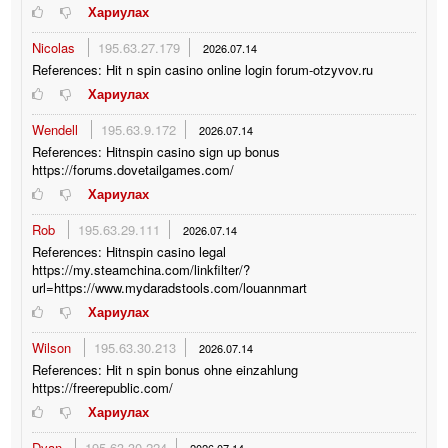
Хариулах
Nicolas
195.63.27.179
2026.07.14
References: Hit n spin casino online login forum-otzyvov.ru
Хариулах
Wendell
195.63.9.172
2026.07.14
References: Hitnspin casino sign up bonus
https://forums.dovetailgames.com/
Хариулах
Rob
195.63.29.111
2026.07.14
References: Hitnspin casino legal
https://my.steamchina.com/linkfilter/?
url=https://www.mydaradstools.com/louannmart
Хариулах
Wilson
195.63.30.213
2026.07.14
References: Hit n spin bonus ohne einzahlung
https://freerepublic.com/
Хариулах
Dyan
195.63.30.224