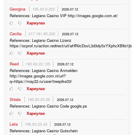
Georgina
195.63.9.253
2026.07.12
References: Legiano Casino VIP http://images.google.com.et/
Хариулах
Cecilia
217.181.85.205
2026.07.12
References: Legiano Casino Lizenz
https://ocprof.ru/action.redirect/url/aHR0cDovL3d3dy5xYXphcXBlbi
Хариулах
Reed
195.63.22.135
2026.07.12
References: Legiano Casino Anmelden
http://images.google.com.ni/url?
q=https://may22.ru/user/treepike33/
Хариулах
Shiela
195.63.23.56
2026.07.12
References: Legiano Casino Code google.ps
Хариулах
Lelia
195.63.25.43
2026.07.12
References: Legiano Casino Gutschein