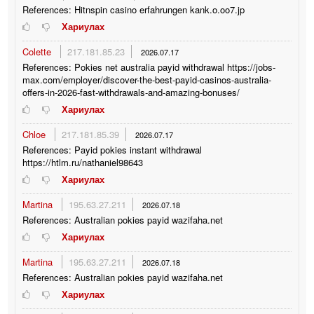
References: Hitnspin casino erfahrungen kank.o.oo7.jp
Хариулах
Colette
217.181.85.23
2026.07.17
References: Pokies net australia payid withdrawal https://jobs-
max.com/employer/discover-the-best-payid-casinos-australia-
offers-in-2026-fast-withdrawals-and-amazing-bonuses/
Хариулах
Chloe
217.181.85.39
2026.07.17
References: Payid pokies instant withdrawal
https://htlm.ru/nathaniel98643
Хариулах
Martina
195.63.27.211
2026.07.18
References: Australian pokies payid wazifaha.net
Хариулах
Martina
195.63.27.211
2026.07.18
References: Australian pokies payid wazifaha.net
Хариулах