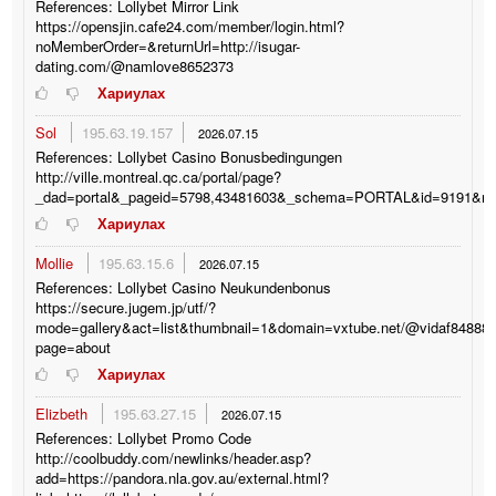
References: Lollybet Mirror Link
https://opensjin.cafe24.com/member/login.html?
noMemberOrder=&returnUrl=http://isugar-
dating.com/@namlove8652373
Хариулах
Sol
195.63.19.157
2026.07.15
References: Lollybet Casino Bonusbedingungen
http://ville.montreal.qc.ca/portal/page?
_dad=portal&_pageid=5798,43481603&_schema=PORTAL&id=9191&ret=ht
Хариулах
Mollie
195.63.15.6
2026.07.15
References: Lollybet Casino Neukundenbonus
https://secure.jugem.jp/utf/?
mode=gallery&act=list&thumbnail=1&domain=vxtube.net/@vidaf84888
page=about
Хариулах
Elizbeth
195.63.27.15
2026.07.15
References: Lollybet Promo Code
http://coolbuddy.com/newlinks/header.asp?
add=https://pandora.nla.gov.au/external.html?