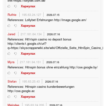
link=https://lollybet.com.de/
Хариулах
Ruthie
195.63.24.127
2026.07.15
References: Lollybet Erfahrungen http://image.google.am/
Хариулах
Jared
217.181.64.134
2026.07.16
References: Hit'n'spin casino no deposit bonus
http://clients1.google.ch/url?
q=https://skyscrapperwiki.site/wiki/Offizielle_Seite_HitnSpin_Casino_i
Хариулах
Myra
217.181.94.151
2026.07.16
References: Hitnspin bonus ohne einzahlung http://cse.google.by/
Хариулах
Stefan
195.63.25.43
2026.07.16
References: Hitnspin casino kundenbewertungen
http://cse.google.ac
Хариулах
Melodee
195.63.24.205
2026.07.16