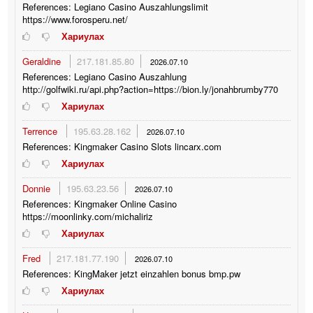
References: Legiano Casino Auszahlungslimit
https://www.forosperu.net/
Хариулах
Geraldine
217.181.85.80
2026.07.10
References: Legiano Casino Auszahlung
http://golfwiki.ru/api.php?action=https://bion.ly/jonahbrumby770
Хариулах
Terrence
195.63.28.162
2026.07.10
References: Kingmaker Casino Slots lincarx.com
Хариулах
Donnie
195.63.23.56
2026.07.10
References: Kingmaker Online Casino
https://moonlinky.com/michaliriz
Хариулах
Fred
217.181.77.190
2026.07.10
References: KingMaker jetzt einzahlen bonus bmp.pw
Хариулах