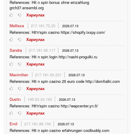
References: Hit n spin bonus ohne einzahlung
grch37.ensembl.org
Хариулах
Mellissa
217.181.72.25
2026.07.13
References: Hit'n'spin casino https://shopify.ixspy.com/
Хариулах
Sandra
217.181.95.117
2026.07.13
References: Hit n spin login http://nashi-progulki.ru
Хариулах
Maximilian
217.181.93.231
2026.07.13
References: Hit n spin casino 25 euro code http://domfialki.com
Хариулах
Dustin
195.63.24.163
2026.07.13
References: Hit'n'spin casino http://wapcenter.yn.lt/
Хариулах
Emil
217.181.89.156
2026.07.13
References: Hit n spin casino erfahrungen coolbuddy.com