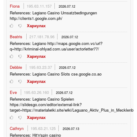
Fiona
195.63.11.157
2026.07.12
References: Legiano Casino Umsatzbedingungen
http://clients1.google.com.ph/
Хариулах
Beatris
217.181.78.96
2026.07.12
References: Legiano http://maps.google.com.vc/url?
q=http://kriminal-ohlyad.com.ua/user/actorletter77/
Хариулах
Debbie
195.63.23.37
2026.07.12
References: Legiano Casino Slots cse.google.co.ao
Хариулах
Eve
195.63.26.160
2026.07.12
References: Legiano Casino Spielen
https://slidesgo.com/editor/external-link?
target=https://materialwiki.site/wiki/Leguano_Aktiv_Plus_in_Mecklenb
Хариулах
Cathryn
195.63.21.125
2026.07.13
References: Hit'n'spin casino