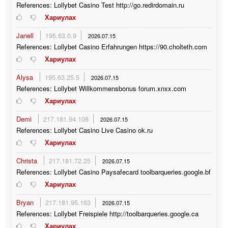
References: Lollybet Casino Test http://go.redirdomain.ru
Хариулах
Janell
195.63.0.9
2026.07.15
References: Lollybet Casino Erfahrungen https://90.cholteth.com
Хариулах
Alysa
195.63.25.5
2026.07.15
References: Lollybet Willkommensbonus forum.xnxx.com
Хариулах
Demi
217.181.94.108
2026.07.15
References: Lollybet Casino Live Casino ok.ru
Хариулах
Christa
217.181.72.25
2026.07.15
References: Lollybet Casino Paysafecard toolbarqueries.google.bf
Хариулах
Bryan
217.181.95.163
2026.07.15
References: Lollybet Freispiele http://toolbarqueries.google.ca
Хариулах