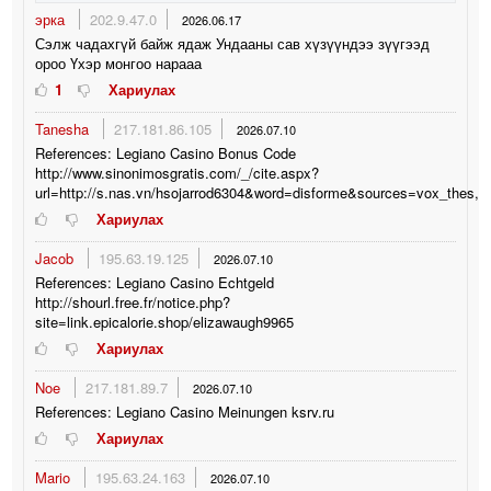
эрка
202.9.47.0
2026.06.17
Сэлж чадахгүй байж ядаж Ундааны сав хүзүүндээ зүүгээд
ороо Үхэр монгоо нарааа
1
Хариулах
Tanesha
217.181.86.105
2026.07.10
References: Legiano Casino Bonus Code
http://www.sinonimosgratis.com/_/cite.aspx?
url=http://s.nas.vn/hsojarrod6304&word=disforme&sources=vox_thes,
Хариулах
Jacob
195.63.19.125
2026.07.10
References: Legiano Casino Echtgeld
http://shourl.free.fr/notice.php?
site=link.epicalorie.shop/elizawaugh9965
Хариулах
Noe
217.181.89.7
2026.07.10
References: Legiano Casino Meinungen ksrv.ru
Хариулах
Mario
195.63.24.163
2026.07.10