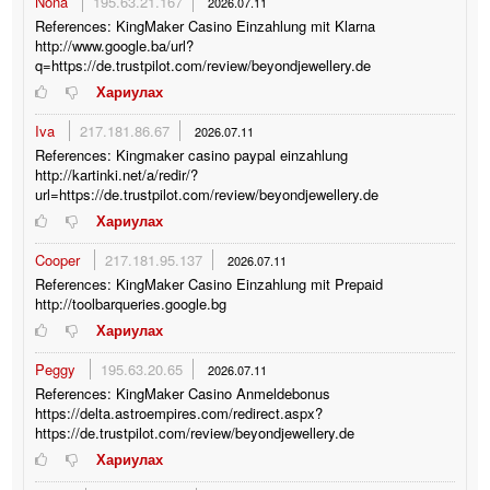
Nona
195.63.21.167
2026.07.11
References: KingMaker Casino Einzahlung mit Klarna
http://www.google.ba/url?
q=https://de.trustpilot.com/review/beyondjewellery.de
Хариулах
Iva
217.181.86.67
2026.07.11
References: Kingmaker casino paypal einzahlung
http://kartinki.net/a/redir/?
url=https://de.trustpilot.com/review/beyondjewellery.de
Хариулах
Cooper
217.181.95.137
2026.07.11
References: KingMaker Casino Einzahlung mit Prepaid
http://toolbarqueries.google.bg
Хариулах
Peggy
195.63.20.65
2026.07.11
References: KingMaker Casino Anmeldebonus
https://delta.astroempires.com/redirect.aspx?
https://de.trustpilot.com/review/beyondjewellery.de
Хариулах