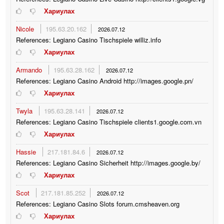
Хариулах
Nicole
195.63.20.162
2026.07.12
References: Legiano Casino Tischspiele williz.info
Хариулах
Armando
195.63.28.162
2026.07.12
References: Legiano Casino Android http://images.google.pn/
Хариулах
Twyla
195.63.28.141
2026.07.12
References: Legiano Casino Tischspiele clients1.google.com.vn
Хариулах
Hassie
217.181.84.6
2026.07.12
References: Legiano Casino Sicherheit http://images.google.by/
Хариулах
Scot
217.181.85.252
2026.07.12
References: Legiano Casino Slots forum.cmsheaven.org
Хариулах