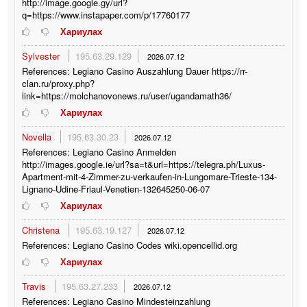
http://image.google.gy/url?
q=https://www.instapaper.com/p/17760177
Хариулах
Sylvester
195.63.29.129
2026.07.12
References: Legiano Casino Auszahlung Dauer https://rr-
clan.ru/proxy.php?
link=https://molchanovonews.ru/user/ugandamath36/
Хариулах
Novella
195.63.30.23
2026.07.12
References: Legiano Casino Anmelden
http://images.google.ie/url?sa=t&url=https://telegra.ph/Luxus-
Apartment-mit-4-Zimmer-zu-verkaufen-in-Lungomare-Trieste-134-
Lignano-Udine-Friaul-Venetien-132645250-06-07
Хариулах
Christena
195.63.19.127
2026.07.12
References: Legiano Casino Codes wiki.opencellid.org
Хариулах
Travis
195.63.27.233
2026.07.12
References: Legiano Casino Mindesteinzahlung