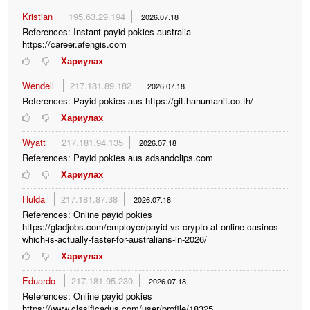
Kristian
195.63.29.194
2026.07.18
References: Instant payid pokies australia
https://career.afengis.com
Хариулах
Wendell
217.181.89.182
2026.07.18
References: Payid pokies aus https://git.hanumanit.co.th/
Хариулах
Wyatt
217.181.94.135
2026.07.18
References: Payid pokies aus adsandclips.com
Хариулах
Hulda
217.181.87.38
2026.07.18
References: Online payid pokies
https://gladjobs.com/employer/payid-vs-crypto-at-online-casinos-
which-is-actually-faster-for-australians-in-2026/
Хариулах
Eduardo
217.181.95.230
2026.07.18
References: Online payid pokies
https://www.clasificadus.com/user/profile/18325