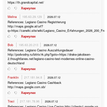
https://th.grandcapital.net/
Хариулах
Melina
195.63.29.129
2026.07.12
References: Legiano Casino Registrierung
http://maps.google.at/url?
q=https://carwiki.site/wiki/Legiano_Casino_Erfahrungen_2026_200_Frei
Хариулах
Bob
195.63.20.213
2026.07.12
References: Legiano Casino Auszahlungsdauer
http://podvodny.ru/bitrix/rk.php?goto=https://drake-jakobsen-
2.thoughtlanes.net/legiano-casino-test-modernes-online-casino-
deutschland
Хариулах
Franklin
217.181.94.8
2026.07.12
References: Legiano Casino Cashback
http://maps.google.com.sb/
Хариулах
Traci
217.181.78.96
2026.07.12
References: Legiano Casino Live Casino http://clients1.google.vg