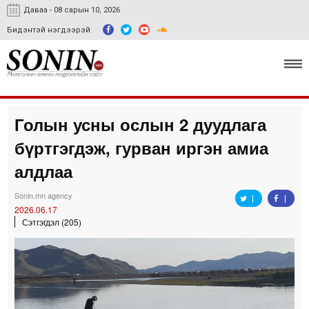
Даваа - 08 сарын 10, 2026
Бидэнтэй нэгдээрэй:
Голын усны ослын 2 дуудлага
Улс төр, эдийн засаг
бүртгэгдэж, гурван иргэн амиа
Гэмт хэрэг
алдлаа
Нийгэм, соёл
Sonin.mn agency
2026.06.17
Спорт
Сэтгэгдэл (205)
Easy news