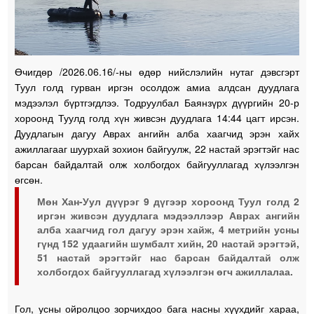
Өчигдөр /2026.06.16/-ны өдөр нийслэлийн нутаг дэвсгэрт
Туул голд гурван иргэн осолдож амиа алдсан дуудлага
мэдээлэл бүртгэгдлээ. Тодруулбал Баянзүрх дүүргийн 20-р
хороонд Туулд голд хүн живсэн дуудлага 14:44 цагт ирсэн.
Дуудлагын дагуу Аврах ангийн алба хаагчид эрэн хайх
ажиллагааг шуурхай зохион байгуулж, 22 настай эрэгтэйг нас
барсан байдалтай олж холбогдох байгууллагад хүлээлгэн
өгсөн.
Мөн Хан-Уул дүүрэг 9 дүгээр хороонд Туул голд 2
иргэн живсэн дуудлага мэдээллээр Аврах ангийн
алба хаагчид гол дагуу эрэн хайж, 4 метрийн усны
гүнд 152 удаагийн шумбалт хийн, 20 настай эрэгтэй,
51 настай эрэгтэйг нас барсан байдалтай олж
холбогдох байгууллагад хүлээлгэн өгч ажиллалаа.
Гол, усны ойролцоо зорчихдоо бага насны хүүхдийг хараа,