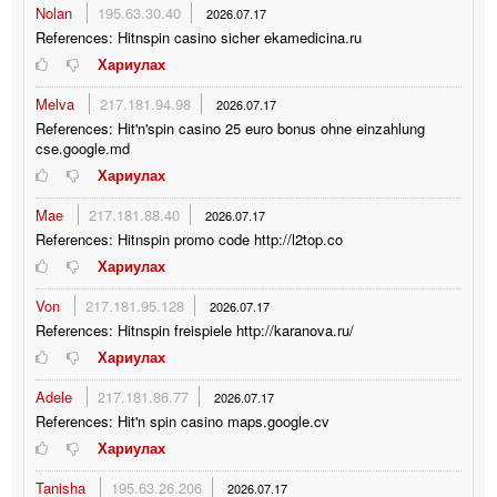
Nolan
195.63.30.40
2026.07.17
References: Hitnspin casino sicher ekamedicina.ru
Хариулах
Melva
217.181.94.98
2026.07.17
References: Hit'n'spin casino 25 euro bonus ohne einzahlung
cse.google.md
Хариулах
Mae
217.181.88.40
2026.07.17
References: Hitnspin promo code http://l2top.co
Хариулах
Von
217.181.95.128
2026.07.17
References: Hitnspin freispiele http://karanova.ru/
Хариулах
Adele
217.181.86.77
2026.07.17
References: Hit'n spin casino maps.google.cv
Хариулах
Tanisha
195.63.26.206
2026.07.17