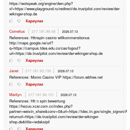
https://wotspeak.org/engine/dwn.php?
xf=https://www.playground.ru/redirect/de.trustpilot.com/review/der-
wikinger-shop.de
Хариулах
Cornelius
217.181.89.48
2026.07.13
References: Hitnspin casino willkommensbonus
http://maps.google.ne/url?
q=https://campus.tdea.edu.co/cas/logout?
url=https://de.trustpilot.com/review/der-wikinger-shop.de
Хариулах
Janet
217.181.93.130
2026.07.13
References: Monro Casino VIP https://forum.wbfree.net
Хариулах
Marilyn
217.181.84.151
2026.07.13
References: Hit n spin bewertung
https://hezuo.xcar.com.cn/index.php?
partner=weixin_share&conv=0&url=https://tdec.tn.gov/single_signon/A
returnurl=https://de.trustpilot.com/review/der-wikinger-
shop.de&title=redaksipil
Хариулах