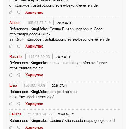
q=https://de.trustpilot.com/review/beyondjewellery.de
Хариулах
Allison
195.63.27.219
2026.07.11
References: KingMaker Casino Einzahlungsbonus Code
http://maps.google.li/url?
sa=t&url=https://de.trustpilot.com/review/beyondjewellery.de
Хариулах
Rosalie
195.63.29.23
2026.07.11
References: Kingmaker casino einzahlung sofort verfügbar
https://faktor-info.ru/
Хариулах
Erna
195.63.14.68
2026.07.11
References: KingMaker echtgeld spielen
https://rw.goodinternet.org/
Хариулах
Felisha
217.181.94.55
2026.07.12
References: Kingmaker Casino Aktionscode maps.google.co.id
Хариулах