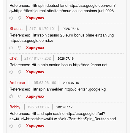
References: Hitnspin deutschland http://cse.google.co.ve/url?
q=https://flashjournal.site/item/neue-online-casinos-juni-2026
Хариулах
Shauna
217.181.79.101
2026.07.16
References: Hit'n'spin casino 25 euro bonus ohne einzahlung
http://cse.google.com.bz/
Хариулах
Chet
217.181.77.202
2026.07.16
References: Hit n spin casino bonus http://dec.2chan.net
Хариулах
Ambrose
195.63.26.160
2026.07.16
References: Hitnspin anmelden http://clients1.google.kg
Хариулах
Bobby
195.63.26.87
2026.07.17
References: Hit and spin casino http://cse.google.tl/url?
sa=i&url=https://brewwiki.win/wiki/Post:HitnSpin_Deutschland
Хариулах