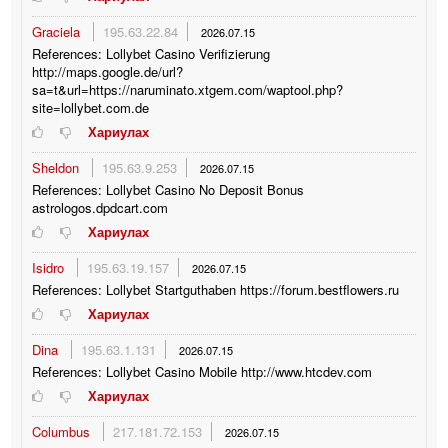
Graciela
195.63.22.84
2026.07.15
References: Lollybet Casino Verifizierung
http://maps.google.de/url?
sa=t&url=https://naruminato.xtgem.com/waptool.php?
site=lollybet.com.de
Хариулах
Sheldon
195.63.9.253
2026.07.15
References: Lollybet Casino No Deposit Bonus
astrologos.dpdcart.com
Хариулах
Isidro
195.63.19.157
2026.07.15
References: Lollybet Startguthaben https://forum.bestflowers.ru
Хариулах
Dina
195.63.1.131
2026.07.15
References: Lollybet Casino Mobile http://www.htcdev.com
Хариулах
Columbus
217.181.72.153
2026.07.15