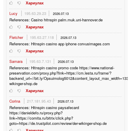
Хариулах
Lucy
195.63.29.23
2026.07.13
References: Casino hitnspin palm.muk.uni-hannover.de
Хариулах
Fletcher
195.63.27.118
2026.07.13
References: Hitnspin casino app iphone corvusimages.com
Хариулах
Samara
195.63.7.131
2026.07.13
References: Hitnspin casino promo code https://www.national-
preservation.com/proxy.php?link=https://cm.lesta.ru/frame/?
backend_url=//bit.ly/Opsuimolog5012&content_layout_max_width=1335&la
wikinger-shop.de
Хариулах
Corina
217.181.95.43
2026.07.13
References: Hitnspin casino paysafecard
https://danieldefo.ru/proxy.php?
link=https://comita.ru/bitrix/click.php?
goto=https://de.trustpilot.com/review/der-wikinger-shop.de
Хариулах