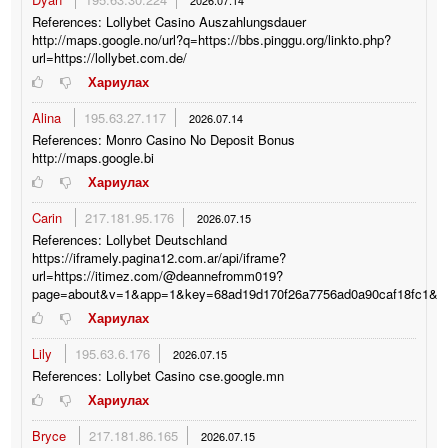
2026.07.14
References: Lollybet Casino Auszahlungsdauer
http://maps.google.no/url?q=https://bbs.pinggu.org/linkto.php?
url=https://lollybet.com.de/
Хариулах
Alina
195.63.27.117
2026.07.14
References: Monro Casino No Deposit Bonus
http://maps.google.bi
Хариулах
Carin
217.181.95.176
2026.07.15
References: Lollybet Deutschland
https://iframely.pagina12.com.ar/api/iframe?
url=https://itimez.com/@deannefromm019?
page=about&v=1&app=1&key=68ad19d170f26a7756ad0a90caf18fc1&pl
Хариулах
Lily
195.63.6.176
2026.07.15
References: Lollybet Casino cse.google.mn
Хариулах
Bryce
217.181.86.165
2026.07.15