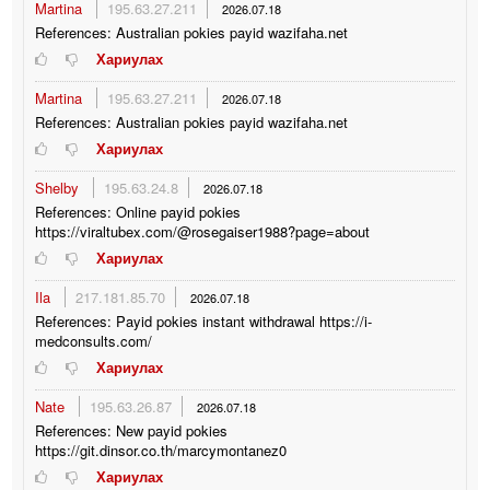
Martina
195.63.27.211
2026.07.18
References: Australian pokies payid wazifaha.net
Хариулах
Martina
195.63.27.211
2026.07.18
References: Australian pokies payid wazifaha.net
Хариулах
Shelby
195.63.24.8
2026.07.18
References: Online payid pokies
https://viraltubex.com/@rosegaiser1988?page=about
Хариулах
Ila
217.181.85.70
2026.07.18
References: Payid pokies instant withdrawal https://i-
medconsults.com/
Хариулах
Nate
195.63.26.87
2026.07.18
References: New payid pokies
https://git.dinsor.co.th/marcymontanez0
Хариулах