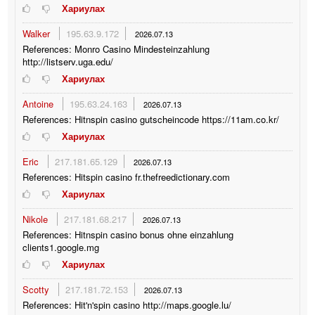
Хариулах
Walker
195.63.9.172
2026.07.13
References: Monro Casino Mindesteinzahlung
http://listserv.uga.edu/
Хариулах
Antoine
195.63.24.163
2026.07.13
References: Hitnspin casino gutscheincode https://11am.co.kr/
Хариулах
Eric
217.181.65.129
2026.07.13
References: Hitspin casino fr.thefreedictionary.com
Хариулах
Nikole
217.181.68.217
2026.07.13
References: Hitnspin casino bonus ohne einzahlung
clients1.google.mg
Хариулах
Scotty
217.181.72.153
2026.07.13
References: Hit'n'spin casino http://maps.google.lu/