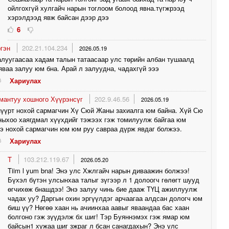
ойлгохгүй хулгайч нарын тоглоом болоод явна.түгжрээд
хэрэлдээд явж байсан дээр дээ
6
ргэн
202.21.104.234
2026.05.19
алуугаасаа хадам талын татаасаар улс төрийн албан тушаалд
ваа залуу юм бна. Арай л залуудна, чадахгүй эээ
Хариулах
мантуу хошного Хүүрэнсүг
202.9.46.56
2026.05.19
үүрт нохой сармагчин Хү Сюй Жаны захиалга юм байна. Хүй Сю
ыхоо хаягдмал хүүхдийг тэжээх гэж томилуулж байгаа юм
э нохой сармагчин юм юм руу савраа дүрж явдаг болжээ.
Хариулах
T
103.212.119.67
2026.05.20
Tiim l yum bna! Энэ улс Хжлгайч нарын диваажин болжээ!
Бүхэл бүтэн улсынхаа талыг зүгээр л 1 долоогч гөлөгт шууд
өгчихөж бнашдээ! Энэ залуу чинь бие дааж ТҮЦ ажиллуулж
чадах уу? Даргын охин эргүүлдэг арчаагаа алдсан дологч юм
биш үү? Нөгөө хаан нь ачиинхаа аавыг яваандаа бас хаан
болгоно гэж зүүдэлж бх шиг! Тэр Буяннэмэх гэж ямар юм
байсын1 хужаа шиг зжраг л бсан санагдахын? Энэ улс