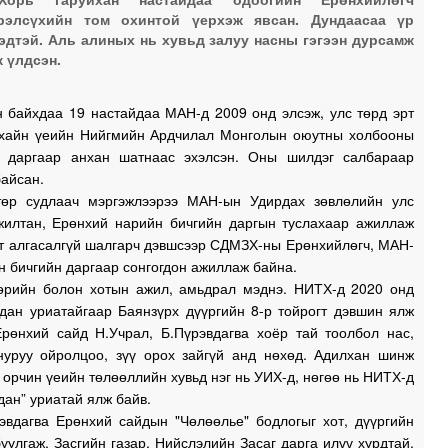
1
үрэлсүхийн том охинтой үерхэж явсан. Дундаасаа үр
эдтэй. Аль алиных нь хувьд залуу насны гэгээн дурсамж
 үлдсэн.
0
0
байхдаа 19 настайдаа МАН-д 2009 онд элсэж, улс төрд эрт
ухайн үеийн Нийгмийн Ардчилал Монголын оюутны холбооны
0
 даргаар анхан шатнаас эхэлсэн. Оны шилдэг салбараар
байсан.
төр судлаач мэргэжлээрээ МАН-ын Удирдах зөвлөлийн улс
1
жилтан, Ерөнхий нарийн бичгийн даргын туслахаар ажиллаж
ат алгасалгүй шалгарч дэвшсээр СДМЗХ-ны Ерөнхийлөгч, МАН-
 бичгийн даргаар сонгогдон ажиллаж байна.
өрийн болон хотын ажил, амьдрал мэднэ. НИТХ-д 2020 онд
рдан уриатайгаар Баянзүрх дүүргийн 8-р тойрогт дэвшин ялж
Ерөнхий сайд Н.Учрал, Б.Пүрэвдагва хоёр тай тоолбол нас,
нуруу ойролцоо, зүү орох зайгүй анд нөхөд. Адилхан шинж
 орчин үеийн төлөөллийн хувьд нэг нь УИХ-д, нөгөө нь НИТХ-д
дан” уриатай ялж байв.
вдагва Ерөнхий сайдын "Чөлөөлье" бодлогыг хот, дүүргийн
уулгаж, Засгийн газар, Нийслэлийн Засаг дарга илүү хурдтай,