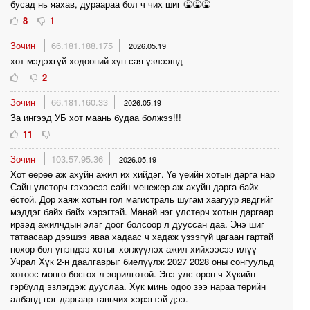
бусад нь яахав, дураараа бол ч чих шиг 🤮🤮🤮
8
1
Зочин
66.181.188.175
2026.05.19
хот мэдэхгүй хөдөөний хүн сая үзлээшд
2
Зочин
66.181.160.33
2026.05.19
За ингээд УБ хот маань будаа болжээ!!!
11
Зочин
103.57.95.36
2026.05.19
Хот өөрөө аж ахуйн ажил их хийдэг. Үе үеийн хотын дарга нар
Сайн улстөрч гэхээсээ сайн менежер аж ахуйн дарга байх
ёстой. Дор хаяж хотын гол магистраль шугам хаагуур явдгийг
мэддэг байх байх хэрэгтэй. Манай нэг улстөрч хотын даргаар
ирээд ажилчдын элэг доог болсоор л дууссан даа. Энэ шиг
татаасаар дээшээ яваа хадаас ч хадаж үзээгүй цагаан гартай
нөхөр бол үнэндээ хотыг хөгжүүлэх ажил хийхээсээ илүү
Учрал Хүк 2-н даалгаврыг биелүүлж 2027 2028 оны сонгуульд
хотоос мөнгө босгох л зорилготой. Энэ улс орон ч Хүкийн
гэрбүлд эзлэгдэж дууслаа. Хүк минь одоо зээ нараа төрийн
албанд нэг даргаар тавьчих хэрэгтэй дээ.