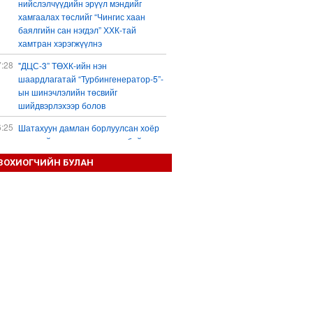
нийслэлчүүдийн эрүүл мэндийг
хамгаалах төслийг “Чингис хаан
баялгийн сан нэгдэл” ХХК-тай
хамтран хэрэгжүүлнэ
7:28
"ДЦС-3” ТӨХК-ийн нэн
шаардлагатай “Турбингенератор-5”-
ын шинэчлэлийн төсвийг
шийдвэрлэхээр болов
6:25
Шатахуун дамлан борлуулсан хоёр
зөрчлийг илрүүлэн шалгаж байна
3:18
ЗОХИОГЧИЙН БУЛАН
“Сэцэн ханы хүлэг” МСУХ-ны 30
жилийн ойн уралдааны түрүү
морьдыг Prius 30 автомашинаар
байлна
3:01
Б.Пүрэвдагва: 103 үйлчилгээний
зөвшөөрлийг цуцалснаар төрийн
хүнд суртал, олон шат дамжлагыг
бууруулж, бизнесээ саадгүй
өргөжүүлэх боломжтой боллоо
2:38
Европ Орос-Украины мөргөлдөөнийг