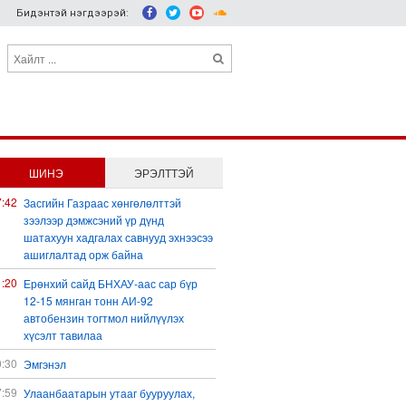
Бидэнтэй нэгдээрэй:
ШИНЭ
ЭРЭЛТТЭЙ
7:42
Засгийн Газраас хөнгөлөлттэй
зээлээр дэмжсэний үр дүнд
шатахуун хадгалах савнууд эхнээсээ
ашиглалтад орж байна
1:20
Ерөнхий сайд БНХАУ-аас сар бүр
12-15 мянган тонн АИ-92
автобензин тогтмол нийлүүлэх
хүсэлт тавилаа
0:30
Эмгэнэл
7:59
Улаанбаатарын утааг бууруулах,