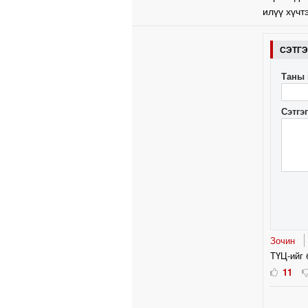
илүү хүчт
СЭТГ
Таны 
Сэтгэ
Зочин
ТҮЦ-ийг 
11