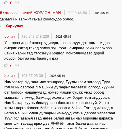
7
ой язганасан өмхий ЖОРЛОН -МАН
202.9.46.56
2026.05.19
араагийн ээлжит гахай хоолондоо орлоо.
Хариулах
Зочин
185.243.218.226
2026.05.19
Улс орон доройтохоор удирдага нас залууждаг жам юм даа
америк хятад гэхэд залуу хүн гээд намираад байж болохоор
байна харин тэд тэгсэнгүй бодвол монголчуудаас дорой
хоцорч байгаа юм байлгүй дээ
7
Зочин
103.57.95.36
2026.05.19
Нямбаатар буугаад мах хямдраад Туулын зам зогсоод Туул
гол чинь сэргээд л машины дугаарыг чөлөөтэй олгоод хуучин
сэг болсон машинуудад номер машин буцаж үнэд ороод
машины чэнжүүд баяжаад эхэлнэ гэж бодож том андуурал.
Нямбаатар хууль биелүүлсэн болохоос хориглоогүй. Хэн ч
хотын дарга болсон бай энэ хэвээр л байна. Тэгээд дахиад л
нөгөө машин болон дугаарын чэнжүүд хотын даргаа хараагаад
Туул гол аварья гээд нөгөө балай авгай нар борооны дараахь
мөөг шиг гараад ирнэ дээ.😂😂😂 Тэнэг байна даа,та нар.
Сошиалаар та нарын толгойг зад угааж байхад та нар юу ч