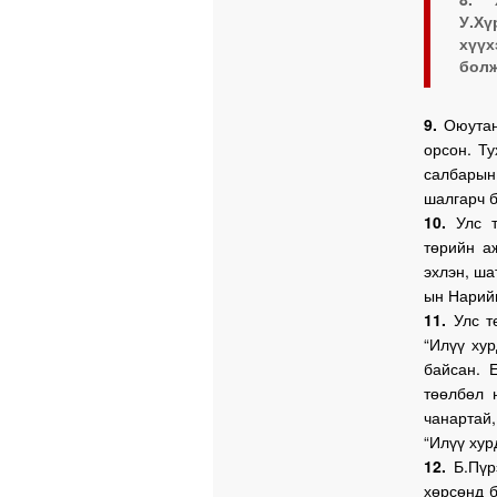
У.Х
хүүх
болж
9.
Оюутан 
орсон. Т
салбарын
шалгарч 
10.
Улс 
төрийн а
эхлэн, ш
ын Нарийн
11.
Улс т
“Илүү ху
байсан. 
төөлбөл 
чанартай,
“Илүү хур
12.
Б.Пүрэ
хөрсөнд б