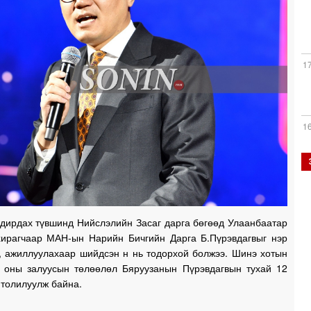
1
1
1
дирдах түвшинд Нийслэлийн Засаг дарга бөгөөд Улаанбаатар
1
хирагчаар МАН-ын Нарийн Бичгийн Дарга Б.Пүрэвдагвыг нэр
, ажиллуулахаар шийдсэн н нь тодорхой болжээ. Шинэ хотын
0 оны залуусын төлөөлөл Бяруузанын Пүрэвдагвын тухай 12
 толилуулж байна.
1