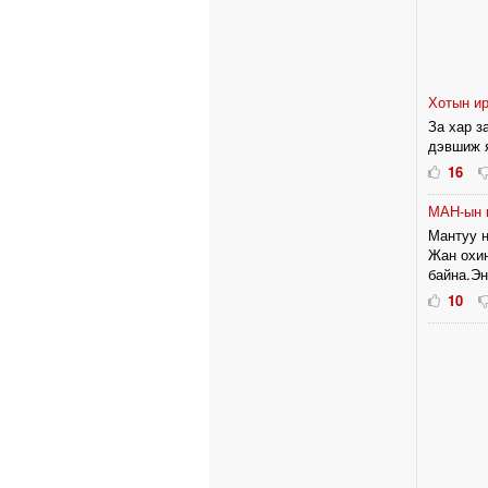
Хотын и
За хар з
дэвшиж я
16
МАН-ын 
Мантуу н
Жан охин
байна.Эн
10