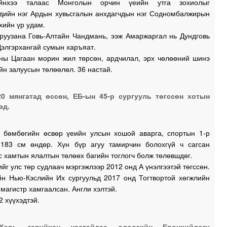
йнхээ талаас Монголын орчин үеийн утга зохиолыг
чдийн нэг Ардын хувьсгалын анхдагчдын нэг Содномбалжирын
хийн үр удам.
уузана Говь-Алтайн Чандмань, ээж Амаржаргал нь Дундговь
1
Дэлгэрхангай сумын харъяат.
ны Цагаан морин жил төрсөн, ардчилал, эрх чөлөөний шинэ
йн залуусын төлөөлөл. 36 настай.
1
20 мянгатад өссөн, ЕБ-ын 45-р сургууль төгссөн хотын
1
эд.
1
н бөмбөгийн өсвөр үеийн улсын хошой аварга, спортын 1-р
. 183 см өндөр. Хүн бүр агуу тамирчин болохгүй ч сагсан
 хамтын ялалтын төлөөх багийн тоглогч болж төлөвшдөг.
1
г улс төр судлаач мэргэжлээр 2012 онд А үнэлгээтэй төгссөн.
йн Нью-Кэслийн Их сургуульд 2017 онд Тогтвортой хөгжлийн
магистр хамгаалсан. Англи хэлтэй.
2 хүүхэдтэй.
1
Хорь гаруйхан настайдаа одоогийн Ерөнхийлөгч