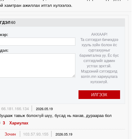
эй хамтран ажиллах итгэл хүлээлээ.
ЭГДЭЛ
60
нэр:
АНХААР!
Та сэтгэгдэл бичихдээ
хууль зүйн болон ёс
гдэл:
суртахууныг
баримтална уу. Ёс бус
сэтгэгдлийг админ
устгах эрхтэй.
Мэдээний сэтгэгдэлд
sonin.mn хариуцлага
хүлээхгүй.
ИЛГЭЭХ
66.181.166.134
2026.05.19
буцааж тавьж болохгүй шүү, бусад нь яахав, дураараа бол
3
Хариулах
Зочин
103.57.93.155
2026.05.19