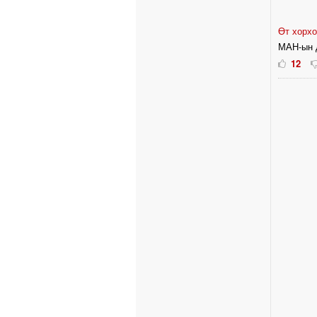
Өт хорх
МАН-ын д
12