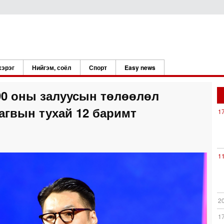
хэрэг
Нийгэм, соёл
Спорт
Easy news
90 оны залуусын төлөөлөл
гвын тухай 12 баримт
1
1
2
1