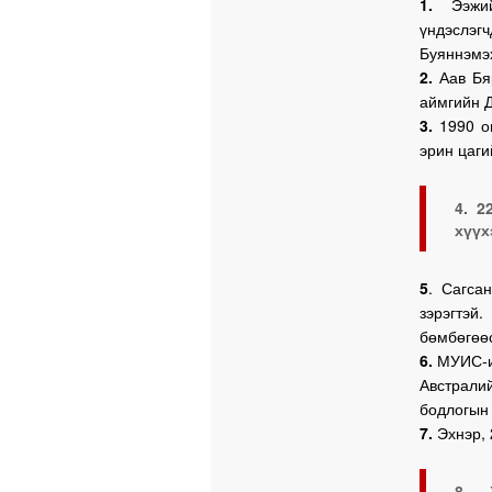
1.
Ээжи
үндэслэг
Буяннэмэ
2.
Аав Бяр
аймгийн 
3.
1990 о
эрин цаги
4. 2
хүүх
5
. Сагса
зэрэгтэй
бөмбөгөөс
6.
МУИС-ий
Австрали
бодлогын 
7.
Эхнэр, 
8. 