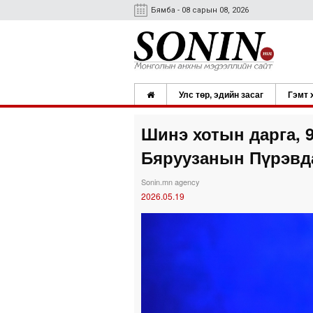
Бямба - 08 сарын 08, 2026
Улс төр, эдийн засаг
Гэмт 
Шинэ хотын дарга, 
Бяруузанын Пүрэвда
Sonin.mn agency
2026.05.19