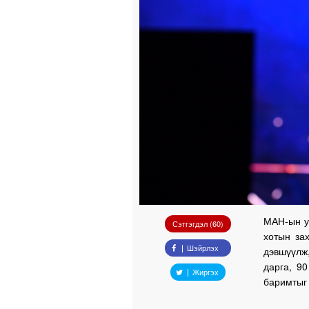
МАН-ын у
Сэтгэгдэл (60)
хотын за
Шэйрлэх
дэвшүүлж
дарга, 9
Жиргэх
баримтыг