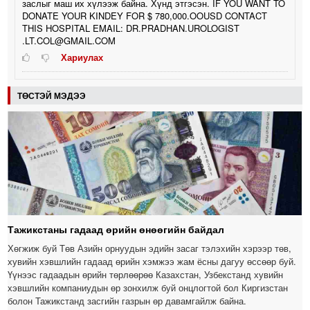
заслыг маш их хүлээж байна. Хүнд этгэсэн. IF YOU WANT TO
DONATE YOUR KINDEY FOR $ 780,000.OOUSD CONTACT
THIS HOSPITAL EMAIL: DR.PRADHAN.UROLOGIST
.LT.COL@GMAIL.COM
Хариулах
ТӨСТЭЙ МЭДЭЭ
Тажикстаны гадаад өрийн өнөөгийн байдал
Хөгжиж буй Төв Азийн орнуудын эдийн засаг тэлэхийн хэрээр төв,
хувийн хэвшлийн гадаад өрийн хэмжээ жам ёсны дагуу өссөөр буй.
Үүнээс гадаадын өрийн төрлөөрөө Казахстан, Узбекстанд хувийн
хэвшлийн компаниудын өр зонхилж буй онцлогтой бол Киргизстан
болон Тажикстанд засгийн газрын өр давамгайлж байна.