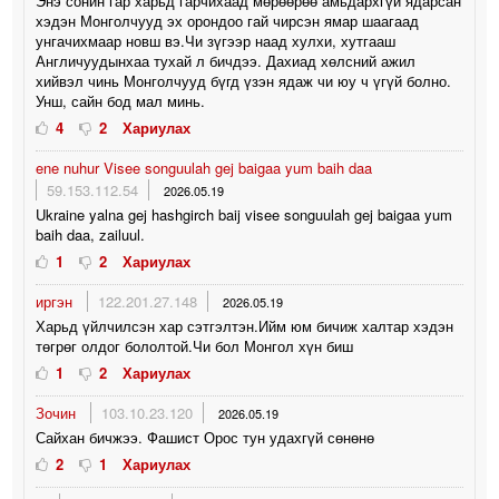
Энэ сонин гар харьд гарчихаад мөрөөрөө амьдархгүй ядарсан
хэдэн Монголчууд эх орондоо гай чирсэн ямар шаагаад
унгачихмаар новш вэ.Чи зүгээр наад хулхи, хутгааш
Англичуудынхаа тухай л бичдээ. Дахиад хөлсний ажил
хийвэл чинь Монголчууд бүгд үзэн ядаж чи юу ч үгүй болно.
Унш, сайн бод мал минь.
4
2
Хариулах
ene nuhur Visee songuulah gej baigaa yum baih daa
59.153.112.54
2026.05.19
Ukraine yalna gej hashgirch baij visee songuulah gej baigaa yum
baih daa, zailuul.
1
2
Хариулах
иргэн
122.201.27.148
2026.05.19
Харьд үйлчилсэн хар сэтгэлтэн.Ийм юм бичиж халтар хэдэн
төгрөг олдог бололтой.Чи бол Монгол хүн биш
1
2
Хариулах
Зочин
103.10.23.120
2026.05.19
Сайхан бичжээ. Фашист Орос тун удахгүй сөнөнө
2
1
Хариулах