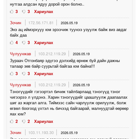
нутгаа алдсан ядуу дорой орон болно..
3
3
Хариулах
Зочин
172.56.171.81
2026.05.19
Энэ ац иймэрхууу юм эрээчиж туунээ узуулж байж виз авдаг
байх даа
4
3
Хариулах
Чулуунжав
103.212.119.29
2026.05.19
Зураач Отгонбаяр эдүгээ дэлхийд өрнөж буй дайн дажны
талаар зөв байр суурьтай байгаа юм байна!!!
3
3
Хариулах
Чулуунжав
103.212.119.29
2026.05.19
Тэнэгүүдийг гэгээртэл бичиж тайлбарлаад тэнэгүүд тэнэг
чигээрээ л үлдэнэ. Харин тэнэгүүдийг цаашлуулж даапаалах
шиг аз жаргал алга. Тиймээс сайн чарлуулж орилуулж, болж
өгвөл боогоод үхтэл нь бичээд байгаарай, малнуудтай өөрөөр
яах юм?
2
2
Хариулах
Зочин
103.11.193.30
2026.05.19