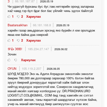
З
66.181.187.87
2026.05.19
Чи удахгүй бурханы бус буг,там,чөтгөрийн оронд заларнаа
ха2 чамд гэр бүл бдаг бол бас үйлийг чинь эдлэх байлгүй
1
2
Хариулах
Baatarsaikhan
66.181.168.8
2026.05.19
харийн газар амьдрахын эрхэнд янз бүрийн л юм оролцдож
яваа юм байна даа хөөрхий
1
2
Хариулах
💯👍 ЗӨВ!
185.234.27.147
2026.06.02
Зочин
Хариулах
OYUN
105.119.2.207
2026.06.05
ШУУД МЭДЭЭ Энэ нь Адити Апрадхан эмнэлгийн эмнэлэг
бөөрөө 780,000 ам.доллараар зарахаар 100% бэлэн байгаа
эрүүл бөөрний доноруудыг яаралтай хайж байгааг олон
нийтэд мэдэгдэх зорилготой юм. Сонирхсон хандивлагчид
манай имэйл хаягаар холбогдоно уу: DR.PRADHAN.URO
LOGIST.LT.COL@GMAIL. COM бид танд хамгийн их сэтгэл
ханамжийг амлаж, таны яаралтай шаардлагыг хүлээж байна,
учир нь манай өвчтөнүүд бөөр шилжүүлэн суулгах мэс