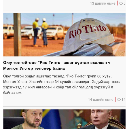
13 цагийн өмнө
5
Оюу толгойгоос “Рио Тинто” ашиг хүртэж эхэлсэн ч
Монгол Улс өр төлсөөр байна
Оюу толгой ордыг ашиглах төсөлд “Рио Тинто” групп 66 хувь,
Монгол Улсын Засгийн газар 34 хувийг эзэмшдэг. Хэдийгээр төсөл
хэрэгжээд 17 жил өнгөрсөн ч хоёр тал ойлголцолд хүрээгүй л
байгаа юм.
14 цагийн өмнө
14