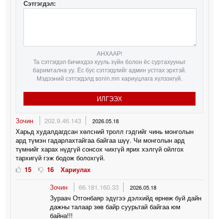
Сэтгэгдэл:
АНХААР!
Та сэтгэгдэл бичихдээ хууль зүйн болон ёс суртахууныг
баримтална уу. Ёс бус сэтгэгдлийг админ устгах эрхтэй.
Мэдээний сэтгэгдэлд sonin.mn хариуцлага хүлээхгүй.
ИЛГЭЭХ
Зочин
202.9.46.143
2026.05.18
Харьд худалдагдсан хөлсний тролл гэдгийг чинь монголын
ард түмэн гадарлахтайгаа байгаа шүү. Чи монголын ард
түмнийг харах нүдгүй сонсох чихгүй ярих хэлгүй ойлгох
тархигүй гэж бодож болохгүй.
15
16
Хариулах
Зочин
66.181.160.33
2026.05.18
Зураач Отгонбаяр эдүгээ дэлхийд өрнөж буй дайн
дажны талаар зөв байр суурьтай байгаа юм
байна!!!