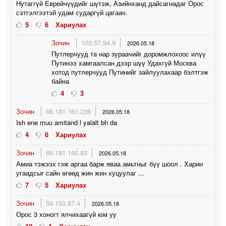
Нутаггүй Еврейчүүдийг шүтэж, Азийнханд дайсагнадаг Орос
сэтгэлгээтэй удам сударгүй цагаач.
5
6
Хариулах
Зочин
103.57.94.9
2026.05.18
Путлерчууд та нар зураачийг доромжлохоос илүү
Путинээ хамгаалсан дээр шүү Удахгүй Москва
хотод путлерчууд Путинийг зайлуулахаар бэлтгэж
байна
4
3
Зочин
66.181.161.236
2026.05.18
Ish ene muu amitand l yalalt bh da
4
6
Хариулах
Зочин
66.181.160.93
2026.05.18
Амиа тэжээх гэж аргаа барж яваа амьтныг бүү шоол . Харин
угаадсыг сайн өгөөд жин жин хуцуулаг ...
7
5
Хариулах
Зочин
59.153.87.4
2026.05.18
Орос 3 хоногт ялчихаагүй юм уу