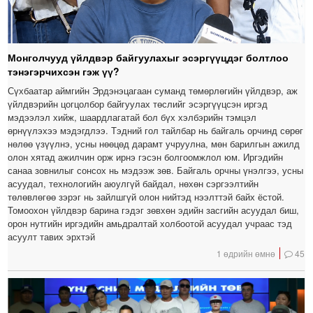
Монголчууд үйлдвэр байгуулахыг эсэргүүцдэг болтлоо
тэнэгэрчихсэн гэж үү?
Сүхбаатар аймгийн Эрдэнэцагаан суманд төмөрлөгийн үйлдвэр, аж
үйлдвэрийн цогцолбор байгуулах төслийг эсэргүүцсэн иргэд
мэдээлэл хийж, шаардлагатай бол бүх хэлбэрийн тэмцэл
өрнүүлэхээ мэдэгдлээ. Тэдний гол тайлбар нь байгаль орчинд сөрөг
нөлөө үзүүлнэ, усны нөөцөд дарамт учруулна, мөн барилгын ажилд
олон хятад ажилчин орж ирнэ гэсэн болгоомжлол юм. Иргэдийн
санаа зовнилыг сонсох нь мэдээж зөв. Байгаль орчны үнэлгээ, усны
асуудал, технологийн аюулгүй байдал, нөхөн сэргээлтийн
төлөвлөгөө зэрэг нь зайлшгүй олон нийтэд нээлттэй байх ёстой.
Томоохон үйлдвэр барина гэдэг зөвхөн эдийн засгийн асуудал биш,
орон нутгийн иргэдийн амьдралтай холбоотой асуудал учраас тэд
асуулт тавих эрхтэй
1 өдрийн өмнө
45