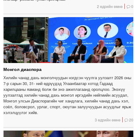
2 өдрийн өмнө
0
Монгол диаспора
Хилийн чанад дахь монголчуудын нэгдсэн чуулга уулзалт 2026 оны
7-р сарын 30, 31- ний өдрүүдэд Улаанбаатар хотод Гадаад
харилцааны яаманд болж би энэ ажиллагаанд оролцлоо. Энэхүү
уулзалтад хилийн чанад дахь монгол иргэдийн нийгмийн асуудал,
Монгол улсын Диаспорагийн чиг хандлага, хилийн чанад дахь хэл,
соёл, боловсрол, урлаг, спорт, оюутан залуучуудын асуудлыг ярьж
хэлэлцүүлэг хийв.
3 өдрийн өмнө
20