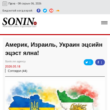
Пүрэв - 08 сарын 06, 2026
Бидэнтэй нэгдээрэй:
Америк, Израиль, Украин эцсийн
Улс төр, эдийн засаг
эцэст ялна!
Гэмт хэрэг
Sonin.mn agency
Нийгэм, соёл
2026.05.18
Сэтгэгдэл (44)
Спорт
Easy news