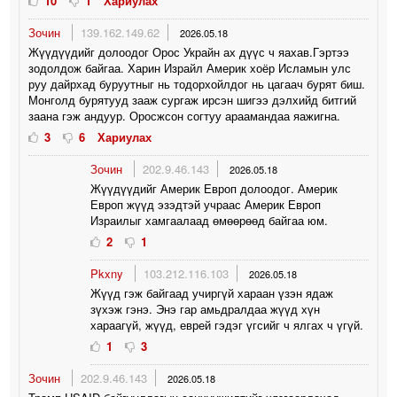
10
1
Хариулах
Зочин
139.162.149.62
2026.05.18
Жүүдүүдийг долоодог Орос Украйн ах дүүс ч яахав.Гэртээ
зодолдож байгаа. Харин Израйл Америк хоёр Исламын улс
руу дайрхад буруутныг нь тодорхойлдог нь цагаач бурят биш.
Монголд бурятууд зааж сургаж ирсэн шигээ дэлхийд битгий
заана гэж андуур. Оросжсон согтуу араамандаа яажигна.
3
6
Хариулах
Зочин
202.9.46.143
2026.05.18
Жүүдүүдийг Америк Европ долоодог. Америк
Европ жүүд эзэдтэй учраас Америк Европ
Израилыг хамгаалаад өмөөрөөд байгаа юм.
2
1
Pkxny
103.212.116.103
2026.05.18
Жүүд гэж байгаад учиргүй хараан үзэн ядаж
зүхэж гэнэ. Энэ гар амьдралдаа жүүд хүн
хараагүй, жүүд, еврей гэдэг үгсийг ч ялгах ч үгүй.
1
3
Зочин
202.9.46.143
2026.05.18