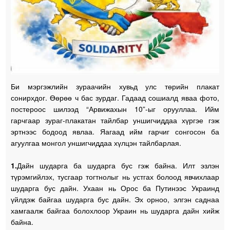
Би мэргэжлийн зураачийн хувьд улс төрийн плакат
сонирхдог. Өөрөө ч бас зурдаг. Гадаад сошиалд яваа фото,
постероос шилээд “Арвижахын 10”-ыг орууллаа. Ийм
гарчгаар зураг-плакатан тайлбар уншигчиддаа хүргэе гэж
эртнээс бодоод явлаа. Яагаад ийм гарчиг сонгосон ба
агуулгаа монгол уншигчиддаа хүлцэн тайлбарлая.
1.
Дайн шударга ба шударга бус гэж байна. Илт эзлэн
түрэмгийлэх, тусгаар тогтнолыг нь устгах болоод явчихлаар
шударга бус дайн. Ухаан нь Орос ба Путинээс Украинд
үйлдэж байгаа шударга бус дайн. Эх орноо, элгэн саднаа
хамгаалж байгаа болохлоор Украин нь шударга дайн хийж
байна.