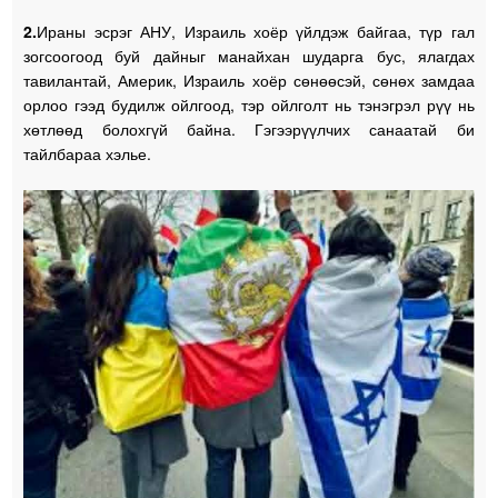
2.
Ираны эсрэг АНУ, Израиль хоёр үйлдэж байгаа, түр гал
зогсоогоод буй дайныг манайхан шударга бус, ялагдах
тавилантай, Америк, Израиль хоёр сөнөөсэй, сөнөх замдаа
орлоо гээд будилж ойлгоод, тэр ойлголт нь тэнэгрэл рүү нь
хөтлөөд болохгүй байна. Гэгээрүүлчих санаатай би
тайлбараа хэлье.