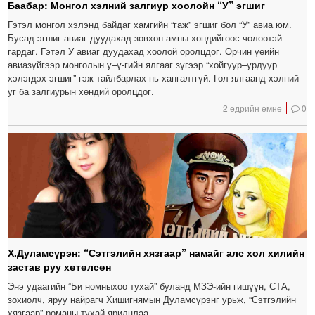
Баабар: Монгол хэлний залгиур хоолойн “У” эгшиг
Гэтэл монгол хэлэнд байдаг хамгийн “гаж” эгшиг бол “У” авиа юм.
Бусад эгшиг авиаг дуудахад зөвхөн амны хөндийгөөс чөлөөтэй
гардаг. Гэтэл У авиаг дуудахад хоолой оролцдог. Орчин үеийн
авиазүйгээр монголын у–ү-гийн ялгааг зүгээр “хойгуур–урдуур
хэлэгдэх эгшиг” гэж тайлбарлах нь хангалтгүй. Гол ялгаанд хэлний
уг ба залгиурын хөндий оролцдог.
2 өдрийн өмнө
0
Х.Дуламсүрэн: “Сэтгэлийн хязгаар” намайг алс хол хилийн
застав руу хөтөлсөн
Энэ удаагийн “Би номныхоо тухай” буланд МЗЭ-ийн гишүүн, СТА,
зохиолч, яруу найрагч Хишигнямын Дуламсүрэнг урьж, “Сэтгэлийн
хязгаар” романы тухай ярилцлаа.