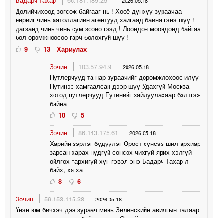
Бадарч тахар
66.181.189.251
2026.05.18
Долийчихоод зогсож байгааг нь ! Хөөё дүнхүү зураачаа
өөрийг чинь аятоллагийн агeнтууд хайгаад байна гэнэ шүү !
дагзанд чинь чинь сум зооно гээд ! Лоондон моондонд байгаа
бол оромжноосоо гарч болохгүй шүү !
9
13
Хариулах
Зочин
103.57.94.9
2026.05.18
Путлерчууд та нар зураачийг доромжлохоос илүү
Путинээ хамгаалсан дээр шүү Удахгүй Москва
хотод путлерчууд Путинийг зайлуулахаар бэлтгэж
байна
10
5
Зочин
86.143.175.61
2026.05.18
Харийн зэрлэг бүдүүлэг Орост сүнсээ шил архиар
зарсан харах нүдгүй сонсох чихгүй ярих хэлгүй
ойлгох тархигүй хүн гэвэл энэ Бадарч Тахар л
байх, ха ха
8
6
Зочин
59.153.115.38
2026.05.18
Үнэн юм бичээч дээ зураач минь Зеленскийн авилгын талаар