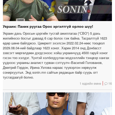
Украин: Паник руугаа Орос эргэлтгүй орлоо шүү!
Украин дахь Оросын цэргийн тусгай ажиллагаа (“СВО”) 5 дахь
жилийнхээ босгыг даваад 6 сар болох гэж байна. Тасралтгүй 1623
өдөр шөнө байлджээ. Цөмрөлт эхэлсэн 2022.02.24-нөөс тооцвол
2029.08.04-ний байдлаар 1623 хоног. Харин 2014 онд Донбасст
зэвсэгт мөргөлдөөн дэгдсэнээс хойш украинчууд 4500 гаруй хоног
гэсэн тоо хэлдэг. Үүнтэй холбогдуулан мэдээллийн тэнцвэр хангах
үүднээс украины аналист гурван сэтгүүлч–Василий Голованов,
Дмитрий Гордон, Ирина Узлова нараас түүвэрлэн хөрвүүлж
сонирхуулъя. Энд sonin.mn сайтын редакцын байр суурь огт
тусгагдаагүй болно.
1 өдрийн өмнө
16