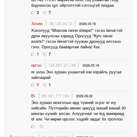
бодчихсон цус ойртолттой сэтгэцтэй пиздаа
2
7
Зочин
38.135.24.72
2026.05.19
Хохолууд "Moscow never sleeps!" гэсэн бичигтэй
дрон явуулсны хариуд Оросууд "Kyiv never
exists!" гэсэн бичигтэй пуужин дронууд илгээнэ
гэнэ. Оросууд бааварлаж байна! Ккк
1
7
иргэн
122.201.27.148
2026.05.19
яг үнэн.Энэ зураач ухаантай юм израйль руугаа
зайлаарай
1
1
Bi
66.181.177.194
2026.06.02
Энэ зураач монголын ард түмний эсрэг яг юу
хийсийн. Пүтлэрийн өмнөх оркууд манай манай 30
мянган хүнийг алсан. Алуурчныг чи ягд өмөөрөөд
бг юм. Чи өөрөө орсоос хэдийг авдаг бэ троллоо