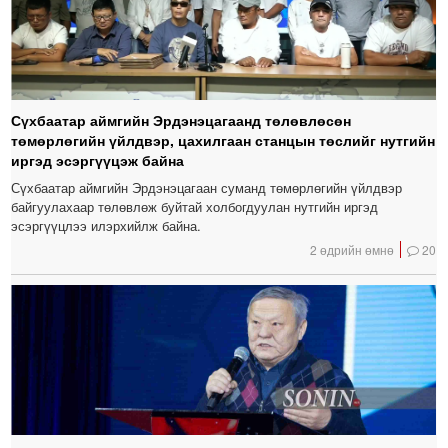
Сүхбаатар аймгийн Эрдэнэцагаанд төлөвлөсөн
төмөрлөгийн үйлдвэр, цахилгаан станцын төслийг нутгийн
иргэд эсэргүүцэж байна
Сүхбаатар аймгийн Эрдэнэцагаан суманд төмөрлөгийн үйлдвэр
байгуулахаар төлөвлөж буйтай холбогдуулан нутгийн иргэд
эсэргүүцлээ илэрхийлж байна.
2 өдрийн өмнө
20