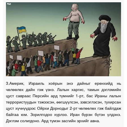
3.Америк, Израиль хоёрын энэ дайныг ерөнхийд нь
чөлөөлөх дайн гэж үзнэ. Лалын харгис, тамын дэглэмийн
цуст савраас Персийн ард түмнийг 1-рт, бас Ираны лалын
террористуудын тэжээсэн, өөгшүүлсэн, зэвсэглэсэн, тухирсан
цуст хүчнүүдээс Ойрхи Дорнодыг 2-рт чөлөөлөх гэж байлдаж
байгаа юм. Зорилгодоо хүрлээ. Иран бүрэн бүтэн үлдэнэ.
Дэглэм солигдоно. Ард түмэн засгийн эрхийг авна.