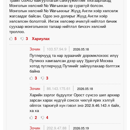
Трамп USAID байгууллагын санхүүжилтийг хязгаарлахад
Монголын хөлсний No War-ынхан ор сураггүй болсон.
Монголын хөлсний No War-ынхныг Жүүд Англи хоёр хөлсөлж
жагсаадаг байсан. Одоо энэ долирыг Жүүд Англи хоёр
хөлсөлсөн бололтой. Ингэж хөлсөөр ичихгүй нийтлэл бичиж
суухаар монголынхоо талаар нийтлэл бичээч хөлсний
троллоо.
5
3
Хариулах
Зочин
103.57.94.9
2026.05.18
Путлерчууд та нар зураачийг доромжлохоос илүү
Путинээ хамгаалсан дээр шүү Удахгүй Москва
хотод путлерчууд Путинийг зайлуулахаар бэлтгэж
байна
3
3
Зочин
86.143.175.61
2026.05.18
Харийн зэрлэг бүдүүлэг Орост сүнсээ шил архиар
зарсан харах нүдгүй сонсох чихгүй ярих хэлгүй
ойлгох тархигүй хүн гэвэл энэ 202.9.46.143 л байх,
ха ха
2
4
Зочин
202.9.47.88
2026.05.19