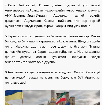
4.Харж байгаарай, Ираны дайны дараа 4 улс ёстой
жинхэнээсээ найрамдан нөхөрлөхийн үлгэр жишээ үзүүлнэ.
АНУ-Израиль-Иран-Украин. Ардчилал, хүний эрхийг
дээдэлсэн, Ардчилсан Хамтын нийгэмлэгийн нэр төртэй
бүрэн эрхт гишүүн Иран, Украин хоёрыг бид үзэх болно.
5.Гарчигт би итгэл үнэмшлээ биччихсэн байгаа нь тэр. Ингэж
бичсэндээ би ямар ч хараалаас айх юм алга. Шударга дайн
ялна. Украины ард түмэн тэсч үлдэх нь бүү хэл Путины
дэглэмийн нуралтыг бараг гардан гүйцэтгэнэ. Ираны шашны
фанат дэглэм лалын хувьсгалт корпусын хэдэн
генералтайгаа хамт зүйл дуусна.
6.Аль алин нь цаг хугацааны л асуудал. Харгис бурангуй
дэглэмүүдтэй тэмцэх нь юуны нь буруу юм бэ? Ардчилал
ялна шүү дээ!