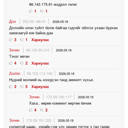
86.143.175.61 мэдрэл гөлөг
1
1
Дэл
202.55.188.91
2026.05.18
Дэлхийн олон туйлт болж байгаа гэдгийг ойлгох ухаан бурхан
заяагаагүй юм байна даа
3
1
Хариулах
Зочин
46.135.90.210
2026.05.18
Тэнэг өвгөн
4
2
Хариулах
Zochin
59.153.113.106
2026.05.18
Нүдний мэлмий нь нээгдсэн танд амжилт хүсье.
2
5
Хариулах
Зочин
172.59.190.117
2026.05.19
Хаха.. өөрөө коммент өөртөө бичиж
4
2
Зочин
172.59.191.225
2026.05.19
солиотой шаар.. украйн гэж улс оршин тогтох ч тал газар