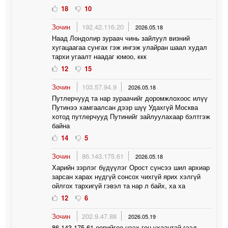
18
10
Зочин
192.42.116.20
2026.05.18
Наад Лондолир зураач чинь зайлуул визний
хугацаагаа сунгах гэж ингэж улайран шаал худал
тархи угаалт наадаг юмоо, ккк
12
15
Зочин
103.57.94.9
2026.05.18
Путлерчууд та нар зураачийг доромжлохоос илүү
Путинээ хамгаалсан дээр шүү Удахгүй Москва
хотод путлерчууд Путинийг зайлуулахаар бэлтгэж
байна
14
5
Зочин
86.143.175.61
2026.05.18
Харийн зэрлэг бүдүүлэг Орост сүнсээ шил архиар
зарсан харах нүдгүй сонсох чихгүй ярих хэлгүй
ойлгох тархигүй гэвэл та нар л байх, ха ха
12
6
Зочин
202.9.47.88
2026.05.19
86.143.175.61 өөрийгөө нээх гоц ухаантай гээд