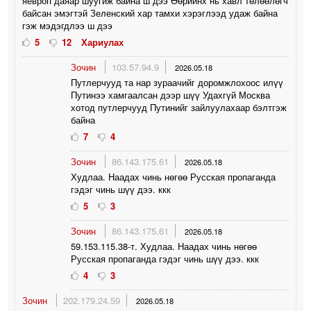
яевроп даяар шуугиж байна ш дээ Өөрийнх нь хавл төлөөлөгч
байсан эмэгтэй Зеленский хар тамхи хэрэглээд удаж байна
гэж мэдэгдлээ ш дээ
5
12
Хариулах
Зочин
103.57.94.9
2026.05.18
Путлерчууд та нар зураачийг доромжлохоос илүү
Путинээ хамгаалсан дээр шүү Удахгүй Москва
хотод путлерчууд Путинийг зайлуулахаар бэлтгэж
байна
7
4
Зочин
86.143.175.61
2026.05.18
Худлаа. Наадах чинь нөгөө Русская пропаганда
гэдэг чинь шүү дээ. ккк
5
3
Зочин
86.143.175.61
2026.05.18
59.153.115.38-т. Худлаа. Наадах чинь нөгөө
Русская пропаганда гэдэг чинь шүү дээ. ккк
4
3
Зочин
202.179.24.59
2026.05.18