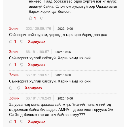
өмнөөс. Наад бортээгээс одоо хүртэл нэг кг нүүрс
аваагүй байна. Олон юм хуцахгүйгээр Оджаргалыг
барьж хорих цаг болсон.
1
Зочин
202.126.89.176
2025.10.06
Сайнзориг сайн зурам, үсрээд л гарч ирж баригдлаа даа
1
Хариулах
Зочин
66.181.190.57
2025.10.06
Сайнзоригт хулгай байхгүй. Харин чамд их бий.
1
Хариулах
Зочин
66.181.190.57
2025.10.06
Сайнзоригт хулгай байхгүй. Харин чамд их бий.
Хариулах
Зочин
66.181.176.243
2025.10.06
За урвагчид минь цаашаа зайлж үз. Үнэнийг чинь л нийтэд
мэдээлсэн байна билээдэг. АМНАТ -д өөрчлөлт оруулж Эм
Си Эс-д боломж гаргаж өгч байгаа юмуу???
1
Хариулах