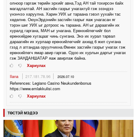
олноор гаргаж төрийн эрхийг авна,Тэд АН тай тохирсон байх
магадлалтай. АН засгийн газрыг унагахгүй гэж эзэндээ
үнэнчээ харуулна. Харин УИХ ыг тараана гэвэл уухайн тас
хөдөлнө. ОюунЭрдэнийн засгийн газрыг яаж унагасан яг
тэрэн шиг УИХ ыг дотроос нь тараана. АН ыг дараагийн их
хуралд гаргана, МАН ыг унагана. Ерөнхийлөгчийг бол
ерөнхийдөө хугацааг чинь сунгана. Энэ их хурал тарвал
дараагийн их хурлаар ерөнхийлөгчийг ахиад 6 жил сунгана
гээд л атгандаа оруулчихна.Өмнөх засгийн газрыг унагах гэж
ерөнхийлөгч ямар авир гаргав. Одоо их хурлын даргыг унагах
гэж ЗАНДАНШАТАР яаж авирлаж байна.
Хариулах
Ilana
217.181.78.96
2026.07.10
References: Legiano Casino Neukundenbonus
https://www.emlakkulisi.com
Хариулах
ТӨСТЭЙ МЭДЭЭ