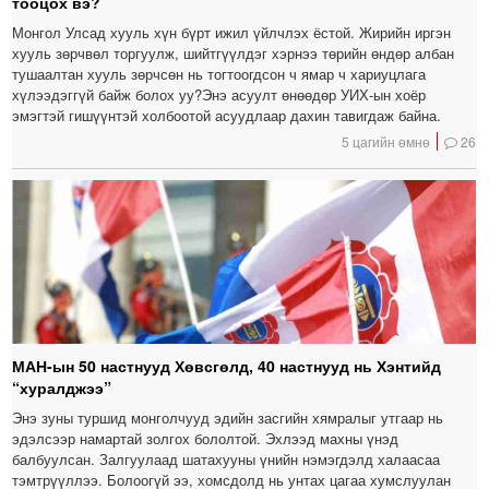
тооцох вэ?
Монгол Улсад хууль хүн бүрт ижил үйлчлэх ёстой. Жирийн иргэн
хууль зөрчвөл торгуулж, шийтгүүлдэг хэрнээ төрийн өндөр албан
тушаалтан хууль зөрчсөн нь тогтоогдсон ч ямар ч хариуцлага
хүлээдэггүй байж болох уу?Энэ асуулт өнөөдөр УИХ-ын хоёр
эмэгтэй гишүүнтэй холбоотой асуудлаар дахин тавигдаж байна.
5 цагийн өмнө
26
МАН-ын 50 настнууд Хөвсгөлд, 40 настнууд нь Хэнтийд
“хуралджээ”
Энэ зуны туршид монголчууд эдийн засгийн хямралыг утгаар нь
эдэлсээр намартай золгох бололтой. Эхлээд махны үнэд
балбуулсан. Залгуулаад шатахууны үнийн нэмэгдэлд халаасаа
тэмтрүүллээ. Болоогүй ээ, хомсдолд нь унтах цагаа хумслуулан