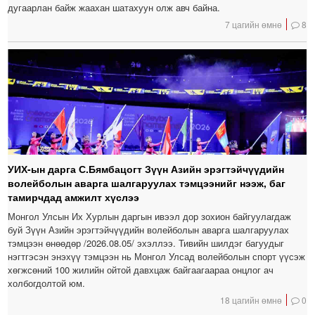
дугаарлан байж жаахан шатахуун олж авч байна.
7 цагийн өмнө
8
УИХ-ын дарга С.Бямбацогт Зүүн Азийн эрэгтэйчүүдийн
волейболын аварга шалгаруулах тэмцээнийг нээж, баг
тамирчдад амжилт хүслээ
Монгол Улсын Их Хурлын даргын ивээл дор зохион байгуулагдаж
буй Зүүн Азийн эрэгтэйчүүдийн волейболын аварга шалгаруулах
тэмцээн өнөөдөр /2026.08.05/ эхэллээ. Тивийн шилдэг багуудыг
нэгтгэсэн энэхүү тэмцээн нь Монгол Улсад волейболын спорт үүсэж
хөгжсөний 100 жилийн ойтой давхцаж байгаагаараа онцлог ач
холбогдолтой юм.
18 цагийн өмнө
0