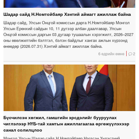
Шадар сайд Н.Номтойбаяр Хэнтий аймагт ажиллаж байна
Шадар сайд, Улсын Онцгой комиссын дарга Н.Номтойбаяр Монгол
Улсын Ерөнхий сайдын 10, 11 дүгээр албан даалгавар, Улсын
Онцгой комиссын даргын 03 дугаар тушаалын хэрэгжилт, 2026–2027
оны өвөлжилтийн бэлтгэл, бэлэн байдлыг хангах ажлын хүрээнд
өнөөдөр (2026.07.31) Хэнтий аймагт ажиллаж байна.
6 өдрийн өмнө
2
Бүсчилсэн хөгжил, гамшгийн эрсдэлийг бууруулах
чиглэлээр НҮБ-тай хамтын ажиллагаагаа өргөжүүлэхээр
санал солилцлоо
Монгол Улсын Шадар сайд Н.Номтойбаяр Нэгдсэн Үндэстний