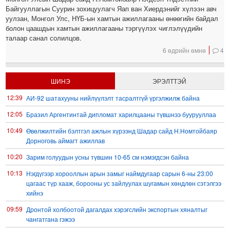
Байгууллагын Суурин зохицуулагч Яап ван Хиердэнийг хүлээн авч
уулзан, Монгол Улс, НҮБ-ын хамтын ажиллагааны өнөөгийн байдал
болон цаашдын хамтын ажиллагааны тэргүүлэх чиглэлүүдийн
талаар санал солилцов.
6 өдрийн өмнө
4
ШИНЭ
ЭРЭЛТТЭЙ
12:39
АИ-92 шатахууны нийлүүлэлт тасралтгүй үргэлжилж байна
12:05
Бразил Аргентинтай дипломат харилцааны түвшнээ буурууллаа
10:49
Өвөлжилтийн бэлтгэл ажлын хүрээнд Шадар сайд Н.Номтойбаяр
Дорноговь аймагт ажиллав
10:20
Зарим голуудын усны түвшин 10-65 см нэмэгдсэн байна
10:13
Нэгдүгээр хорооллын арын замыг наймдугаар сарын 6-ны 23:00
цагаас түр хааж, борооны ус зайлуулах шугамын хөндлөн сэтэлгээ
хийнэ
09:59
Дронтой холбоотой дагалдах хэрэгслийн экспортын хяналтыг
чангатгана гэжээ