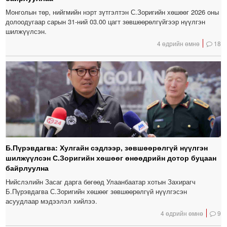
Монголын төр, нийгмийн нэрт зүтгэлтэн С.Зоригийн хөшөөг 2026 оны
долоодугаар сарын 31-ний 03.00 цагт зөвшөөрөлгүйгээр нүүлгэн
шилжүүлсэн.
4 өдрийн өмнө
18
Б.Пүрэвдагва: Хулгайн сэдлээр, зөвшөөрөлгүй нүүлгэн
шилжүүлсэн С.Зоригийн хөшөөг өнөөдрийн дотор буцаан
байрлуулна
Нийслэлийн Засаг дарга бөгөөд Улаанбаатар хотын Захирагч
Б.Пүрэвдагва С.Зоригийн хөшөөг зөвшөөрөлгүй нүүлгэсэн
асуудлаар мэдээлэл хийлээ.
4 өдрийн өмнө
9