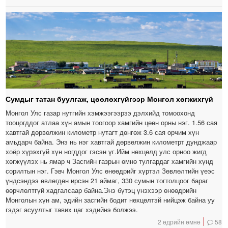
Сумдыг татан буулгаж, цөөлөхгүйгээр Монгол хөгжихгүй
Монгол Улс газар нутгийн хэмжээгээрээ дэлхийд томоохонд
тооцогддог атлаа хүн амын тоогоор хамгийн цөөн орны нэг. 1.56 сая
хавтгай дөрвөлжин километр нутагт дөнгөж 3.6 сая орчим хүн
амьдарч байна. Энэ нь нэг хавтгай дөрвөлжин километрт дунджаар
хоёр хүрэхгүй хүн ногддог гэсэн үг.Ийм нөхцөлд улс орноо жигд
хөгжүүлэх нь ямар ч Засгийн газрын өмнө тулгардаг хамгийн хүнд
сорилтын нэг. Гэвч Монгол Улс өнөөдрийг хүртэл Зөвлөлтийн үеэс
үндсэндээ өвлөгдөн ирсэн 21 аймаг, 330 сумын тогтолцоог бараг
өөрчлөлтгүй хадгалсаар байна.Энэ бүтэц үнэхээр өнөөдрийн
Монголын хүн ам, эдийн засгийн бодит нөхцөлтэй нийцэж байна уу
гэдэг асуултыг тавих цаг хэдийнэ болжээ.
2 өдрийн өмнө
58