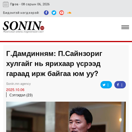
Пүрэв - 08 сарын 06, 2026
Бидэнтэй нэгдээрэй:
Г.Дамдинням: П.Сайнзориг
Улс төр, эдийн засаг
хулгайг нь ярихаар үсрээд
Гэмт хэрэг
гараад ирж байгаа юм уу?
Нийгэм, соёл
Sonin.mn agency
2025.10.06
Спорт
Сэтгэгдэл (23)
Easy news