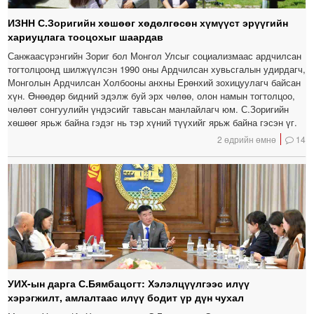
ИЗНН С.Зоригийн хөшөөг хөдөлгөсөн хүмүүст эрүүгийн
хариуцлага тооцохыг шаардав
Санжаасүрэнгийн Зориг бол Монгол Улсыг социализмаас ардчилсан
тогтолцоонд шилжүүлсэн 1990 оны Ардчилсан хувьсгалын удирдагч,
Монголын Ардчилсан Холбооны анхны Ерөнхий зохицуулагч байсан
хүн. Өнөөдөр бидний эдэлж буй эрх чөлөө, олон намын тогтолцоо,
чөлөөт сонгуулийн үндэсийг тавьсан манлайлагч юм. С.Зоригийн
хөшөөг ярьж байна гэдэг нь тэр хүний түүхийг ярьж байна гэсэн үг.
2 өдрийн өмнө
14
УИХ-ын дарга С.Бямбацогт: Хэлэлцүүлгээс илүү
хэрэгжилт, амлалтаас илүү бодит үр дүн чухал