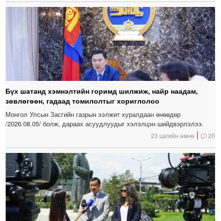
Бүх шатанд хэмнэлтийн горимд шилжиж, найр наадам,
зөвлөгөөн, гадаад томилолтыг хориглолоо
Монгол Улсын Засгийн газрын ээлжит хуралдаан өнөөдөр
/2026.08.05/ болж, дараах асуудлуудыг хэлэлцэн шийдвэрлэлээ.
23 цагийн өмнө
20