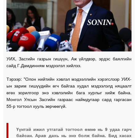
УИХ, Засгийн газрын гишүүн, Аж үйлдвэр, эрдэс баялгийн
сайд Г.Дамдинням мэдээлэл хийлээ.
Тэрээр: "Олон нийтийн хэвлэл мэдээллийн хэрэгслээр УИХ-
ын зарим гишүүдийн өгч байгаа худал мэдээлэлд няцаалт
өгөх зорилгоор энэ хэвлэлийн бага хурлыг хийж байна.
Монгол Улсын Засгийн газраас наймдугаар сард гаргасан
55-р тогтоол хууль зөрчөөгүй.
Үүнтэй ижил утгатай тогтоол өмнө нь 9 удаа гарч
байсан. Арав дахь нь энэ болж байна. Бид хасах