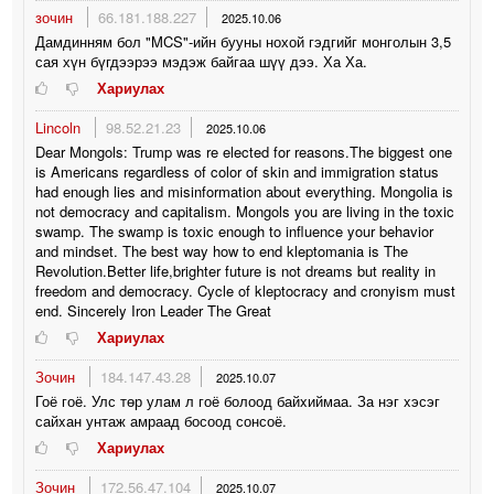
зочин
66.181.188.227
2025.10.06
Дамдинням бол "MCS"-ийн бууны нохой гэдгийг монголын 3,5
сая хүн бүгдээрээ мэдэж байгаа шүү дээ. Ха Ха.
Хариулах
Lincoln
98.52.21.23
2025.10.06
Dear Mongols: Trump was re elected for reasons.The biggest one
is Americans regardless of color of skin and immigration status
had enough lies and misinformation about everything. Mongolia is
not democracy and capitalism. Mongols you are living in the toxic
swamp. The swamp is toxic enough to influence your behavior
and mindset. The best way how to end kleptomania is The
Revolution.Better life,brighter future is not dreams but reality in
freedom and democracy. Cycle of kleptocracy and cronyism must
end. Sincerely Iron Leader The Great
Хариулах
Зочин
184.147.43.28
2025.10.07
Гоё гоё. Улс төр улам л гоё болоод байxиймаа. За нэг xэсэг
сайxан унтаж амраад босоод сонсоё.
Хариулах
Зочин
172.56.47.104
2025.10.07