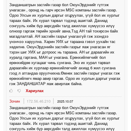
Занданшатрын засгийн газар бол ОюунЭрдэнийг гүтгэж
унагасан , оронд нь гарч ирсэн MSC компаны засгийн газар.
Одоо Улсын их хурлын даргыг огцруулах, үгүй бол их хурлыг
тараах байх. Их хурал тарвал тэдэнд ашигтай. Дахиад
сонгууль хийж бүр аөрсдийн талд ажиллах хүмүүсээ илүү
олноор гаргаж төрийн эрхийг авна,Тэд АН тай тохирсон байх
магадлалтай. АН засгийн газрыг унагахгүй гэж эзэндээ
үнэнчээ харуулна. Харин УИХ ыг тараана гэвэл уухайн тас
хөдөлнө. ОюунЭрдэнийн засгийн газрыг яаж унагасан яг
тэрэн шиг УИХ ыг дотроос нь тараана. АН ыг дараагийн их
хуралд гаргана, МАН ыг унагана. Ерөнхийлөгчийг бол
ерөнхийдөө хугацааг чинь сунгана. Энэ их хурал тарвал
дараагийн их хурлаар ерөнхийлөгчийг ахиад 6 жил сунгана
гээд л атгандаа оруулчихна.Өмнөх засгийн газрыг унагах гэж
ерөнхийлөгч ямар авир гаргав. Одоо их хурлын даргыг унагах
гэж ЗАНДАНШАТАР яаж авирлаж байна.
Хариулах
Зочин
172.56.46.210
2025.10.07
Занданшатрын засгийн газар бол ОюунЭрдэнийг гүтгэж
унагасан , оронд нь гарч ирсэн MSC компаны засгийн газар.
Одоо Улсын их хурлын даргыг огцруулах, үгүй бол их хурлыг
тараах байх. Их хурал тарвал тэдэнд ашигтай. Дахиад
сонгууль хийж бүр аөрсдийн талд ажиллах хүмүүсээ илүү