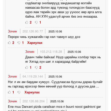
содбаатар энхбаярууд занданшатар мэтийн
намаасаа болон ард түмэнд голондсон бааснууд
одоо яаж төрийн эрх авах уу үүнээс өөр арга алга
байна. АН ХҮН удахгүй арчих биз энэ янзаараа.
2
1
Зочин
202.126.90.77
2025.10.06
Пороро чинь хужаагийн гар хөл тавиул шүү дээ
2
1
Хариулах
Зочин
103.212.118.28
2025.10.06
Даанч тийм байхаа! Нүүр царайны хэлбэр төрх нь
яг Хятад хүн шиг л харагдаад байдгийм!
1
2
Зочин
64.119.29.144
2025.10.06
Нэг л их ам бардам хумуус. Суудлаасаа буусны дараа булайг
нь гаргаад ирэхээр беен евчний уур болоод л дуусна даа ...
1
Хариулах
Зочин
202.126.88.204
2025.10.06
Ene muu Darxani pizda carailsan mcs-n buuni noxoi gadnixni gar
cul bn amisgaa yu gej mailaad bnaa ain !