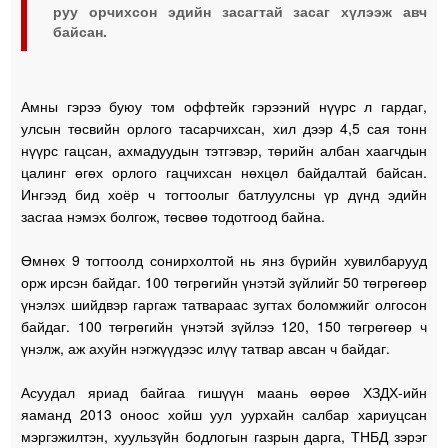
руу орчихсон эдийн засагтай засаг хүлээж авч
байсан.
Амны гэрээ буюу том оффтейк гэрээний нүүрс л гардаг,
улсын төсвийн орлого тасарчихсан, хил дээр 4,5 сая тонн
нүүрс гацсан, ахмадуудын тэтгэвэр, төрийн албан хаагчдын
цалинг өгөх орлого гацчихсан нөхцөл байдалтай байсан.
Ингээд бид хоёр ч тогтоолыг батлуулсны үр дүнд эдийн
засгаа нэмэх болгож, төсвөө тодотгоод байна.
Өмнөх 9 тогтоолд сонирхолтой нь янз бүрийн хувилбарууд
орж ирсэн байдаг. 100 төгрөгийн үнэтэй зүйлийг 50 төгрөгөөр
үнэлэх шийдвэр гаргаж татвараас зугтах боломжийг олгосон
байдаг. 100 төгрөгийн үнэтэй зүйлээ 120, 150 төгрөгөөр ч
үнэлж, аж ахуйн нэгжүүдээс илүү татвар авсан ч байдаг.
Асуудал яриад байгаа гишүүн маань өөрөө ХЗДХ-ийн
яаманд 2013 оноос хойш уул уурхайн салбар хариуцсан
мэргэжилтэн, хуульзүйн бодлогын газрын дарга, ТНБД зэрэг