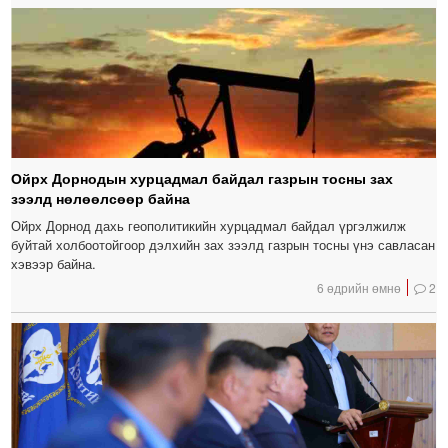
Ойрх Дорнодын хурцадмал байдал газрын тосны зах
зээлд нөлөөлсөөр байна
Ойрх Дорнод дахь геополитикийн хурцадмал байдал үргэлжилж
буйтай холбоотойгоор дэлхийн зах зээлд газрын тосны үнэ савласан
хэвээр байна.
6 өдрийн өмнө
2