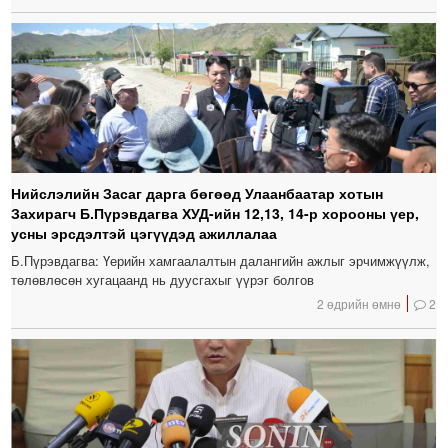
Нийслэлийн Засаг дарга бөгөөд Улаанбаатар хотын
Захирагч Б.Пүрэвдагва ХУД-ийн 12,13, 14-р хорооны үер,
усны эрсдэлтэй цэгүүдэд ажиллалаа
Б.Пүрэвдагва: Үерийн хамгаалалтын далангийн ажлыг эрчимжүүлж,
төлөвлөсөн хугацаанд нь дуусгахыг үүрэг болгов
2 өдрийн өмнө
2