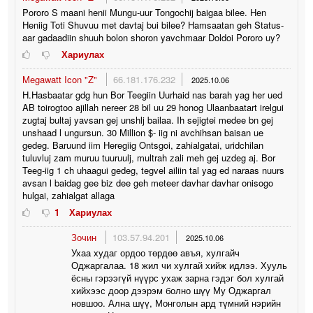
Pororo S maani henii Mungu-uur Tongochij baigaa bilee. Hen
Heniig Toti Shuvuu met davtaj bui bilee? Hamsaatan geh Status-
aar gadaadiin shuuh bolon shoron yavchmaar Doldoi Pororo uy?
Хариулах
Megawatt Icon "Z"
66.181.176.232
2025.10.06
H.Hasbaatar gdg hun Bor Teegiin Uurhaid nas barah yag her ued
AB toirogtoo ajillah nereer 28 bil uu 29 honog Ulaanbaatart irelgui
zugtaj bultaj yavsan gej unshlj bailaa. Ih sejigtei medee bn gej
unshaad l ungursun. 30 Million $- iig ni avchihsan baisan ue
gedeg. Baruund iim Heregiig Ontsgoi, zahialgatai, uridchilan
tuluvluj zam muruu tuuruulj, multrah zali meh gej uzdeg aj. Bor
Teeg-iig 1 ch uhaagui gedeg, tegvel ailiin tal yag ed naraas nuurs
avsan l baidag gee biz dee geh meteer davhar davhar onisogo
hulgai, zahialgat allaga
1
Хариулах
Зочин
103.57.94.201
2025.10.06
Ухаа худаг ордоо төрдөө авъя, хулгайч
Оджаргалаа. 18 жил чи хулгай хийж идлээ. Хууль
ёсны гэрээгүй нүүрс ухаж зарна гэдэг бол хулгай
хийхээс доор дээрэм болно шүү Му Оджаргал
новшоо. Ална шүү, Монголын ард түмний нэрийн