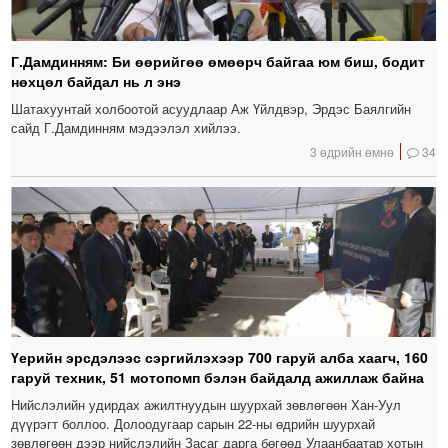
Г.Дамдинням: Би өөрийгөө өмөөрч байгаа юм биш, бодит
нөхцөл байдал нь л энэ
Шатахуунтай холбоотой асуудлаар Аж Үйлдвэр, Эрдэс Баялгийн
сайд Г.Дамдинням мэдээлэл хийлээ.
3 өдрийн өмнө
34
Үерийн эрсдэлээс сэргийлэхээр 700 гаруй алба хаагч, 160
гаруй техник, 51 мотопомп бэлэн байдалд ажиллаж байна
Нийслэлийн удирдах ажилтнуудын шуурхай зөвлөгөөн Хан-Уул
дүүрэгт боллоо. Долоодугаар сарын 22-ны өдрийн шуурхай
зөвлөгөөн дээр нийслэлийн Засаг дарга бөгөөд Улаанбаатар хотын