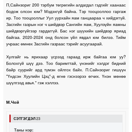
П,Сайнзориг 200 тэрбум төгрөгийн алдагдал гэдгийг хаанаас
бодож олсон юм? Мэдэхгүй байна. Тэр тооцооллоо гаргаж
ир. Тоо тооцооллыг Уул уурхайн яам ганцаараа ч хийдэггүй.
Засгийн газрын нэг ч шийдвэр Сангийн яам, Хуулзүйн яамны
шийдвэргүйгээр гардаггүй. Бас нэг шүүхийн шийдвэр яриад
байгаа. 2020-2024 онд болсон үйл явдал юм билээ. Тийм
учраас өмнөх Засгийн газраас тэрийг асуугаарай.
Хулгайг нь ярихаар үсрээд гараад ирж байгаа юм уу?
Болохгүй шүү дээ. Тоо баримттай, үнэнийг хэлдэг бидний
байр суурийг ард түмэн ойлгох байх. П.Сайнзориг гишүүн
"Үндсэн Хуулийн Цэц"-д өгнө гэснээрээ өгчих. Үнэн мөнөө
шүүлгээд авья." гэж хэллээ.
М.Чой
СЭТГЭГДЭЛ
23
Таны нэр: