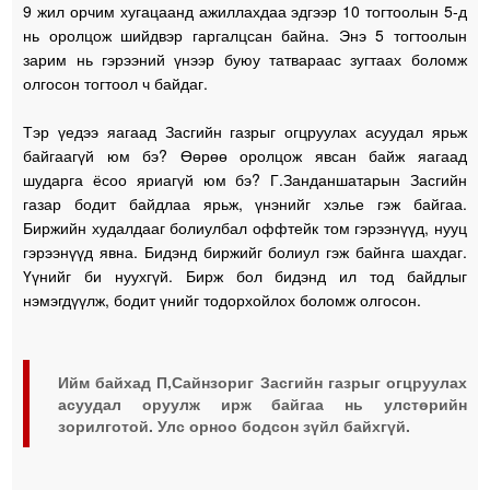
9 жил орчим хугацаанд ажиллахдаа эдгээр 10 тогтоолын 5-д
нь оролцож шийдвэр гаргалцсан байна. Энэ 5 тогтоолын
зарим нь гэрээний үнээр буюу татвараас зугтаах боломж
олгосон тогтоол ч байдаг.
Тэр үедээ яагаад Засгийн газрыг огцруулах асуудал ярьж
байгаагүй юм бэ? Өөрөө оролцож явсан байж яагаад
шударга ёсоо яриагүй юм бэ? Г.Занданшатарын Засгийн
газар бодит байдлаа ярьж, үнэнийг хэлье гэж байгаа.
Биржийн худалдааг болиулбал оффтейк том гэрээнүүд, нууц
гэрээнүүд явна. Бидэнд биржийг болиул гэж байнга шахдаг.
Үүнийг би нуухгүй. Бирж бол бидэнд ил тод байдлыг
нэмэгдүүлж, бодит үнийг тодорхойлох боломж олгосон.
Ийм байхад П,Сайнзориг Засгийн газрыг огцруулах
асуудал оруулж ирж байгаа нь улстөрийн
зорилготой. Улс орноо бодсон зүйл байхгүй.