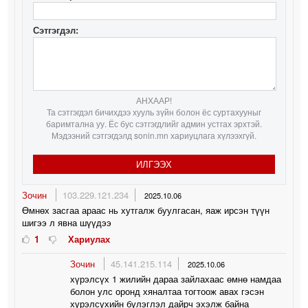
Сэтгэгдэл:
АНХААР!
Та сэтгэгдэл бичихдээ хууль зүйн болон ёс суртахууныг
баримтална уу. Ёс бус сэтгэгдлийг админ устгах эрхтэй.
Мэдээний сэтгэгдэлд sonin.mn хариуцлага хүлээхгүй.
ИЛГЭЭХ
Зочин
103.229.121.234
2025.10.06
Өмнөх засгаа араас нь хутгалж буулгасан, яаж ирсэн түүн
шигээ л явна шүүдээ
1
Хариулах
Зочин
45.141.215.114
2025.10.06
хүрэлсүх 1 жилийн дараа зайлахаас өмнө намдаа
болон улс оронд хяналтаа тогтоож авах гэсэн
хүрэлсүхийн бүлэглэл дайрч эхэлж байна