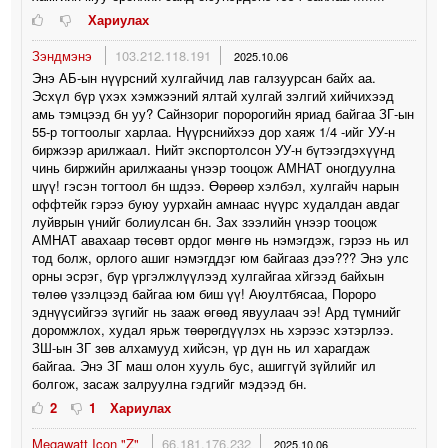
Хариулах
Зэндмэнэ
103.212.118.191
2025.10.06
Энэ АБ-ын нүүрсний хулгайчид лав галзуурсан байх аа.
Эсхүл бүр үхэх хэмжээний ялтай хулгай зэлгий хийчихээд
амь тэмцээд бн уу? Сайнзориг поророгийн яриад байгаа ЗГ-ын
55-р тогтоолыг харлаа. Нүүрснийхээ дор хаяж 1/4 -ийг УУ-н
биржээр арилжаал. Нийт экспортолсон УУ-н бүтээгдэхүүнд
чинь биржийн арилжааны үнээр тооцож АМНАТ оногдуулна
шүү! гэсэн тогтоол бн шдээ. Өөрөөр хэлбэл, хулгайч нарын
оффтейк гэрээ буюу уурхайн амнаас нүүрс худалдан авдаг
луйврын үнийг болиулсан бн. Зах зээлийн үнээр тооцож
АМНАТ авахаар төсөвт ордог мөнгө нь нэмэгдэж, гэрээ нь ил
тод болж, орлого ашиг нэмэгддэг юм байгааз дээ??? Энэ улс
орны эсрэг, бүр үргэлжлүүлээд хулгайгаа хйгээд байхын
төлөө үзэлцээд байгаа юм биш үү! Аюултбясаа, Пороро
эднүүсийгээ зүгийг нь зааж өгөөд явуулаач ээ! Ард түмнийг
доромжлох, худал ярьж төөрөгдүүлэх нь хэрээс хэтэрлээ.
ЗШ-ын ЗГ зөв алхамууд хийсэн, үр дүн нь ил харагдаж
байгаа. Энэ ЗГ маш олон хууль бус, ашиггүй зүйлийг ил
болгож, засаж залруулна гэдгийг мэдээд бн.
2
1
Хариулах
Megawatt Icon "Z"
66.181.176.232
2025.10.06