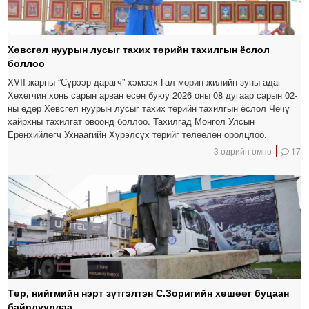
Хөвсгөл нуурын лусыг тахих төрийн тахилгын ёслол
боллоо
XVII жарны “Сүрээр дарагч” хэмээх Гал морин жилийн зуны адаг
Хөхөгчин хонь сарын арван есөн буюу 2026 оны 08 дугаар сарын 02-
ны өдөр Хөвсгөл нуурын лусыг тахих төрийн тахилгын ёслол Чөчү
хайрхны тахилгат овоонд боллоо. Тахилгад Монгол Улсын
Ерөнхийлөгч Ухнаагийн Хүрэлсүх төрийг төлөөлөн оролцлоо.
3 өдрийн өмнө
17
Төр, нийгмийн нэрт зүтгэлтэн С.Зоригийн хөшөөг буцаан
байрлууллаа