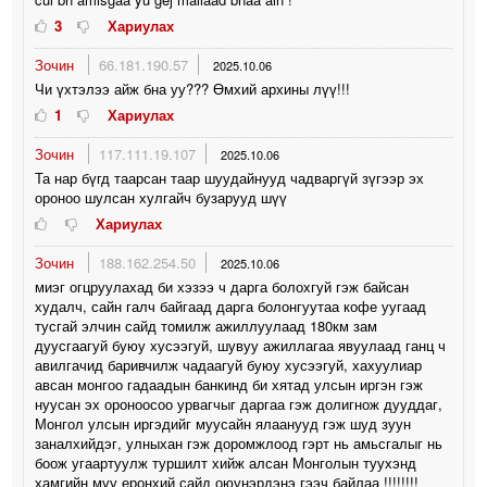
3
Хариулах
Зочин
66.181.190.57
2025.10.06
Чи үхтэлээ айж бна уу??? Өмхий архины лүү!!!
1
Хариулах
Зочин
117.111.19.107
2025.10.06
Та нар бүгд таарсан таар шуудайнууд чадваргүй зүгээр эх
ороноо шулсан хулгайч бузарууд шүү
Хариулах
Зочин
188.162.254.50
2025.10.06
миэг огцруулахад би хэзээ ч дарга болохгуй гэж байсан
худалч, сайн галч байгаад дарга болонгуутаа кофе уугаад
тусгай элчин сайд томилж ажиллуулаад 180км зам
дуусгаагуй буюу хусээгуй, шувуу ажиллагаа явуулаад ганц ч
авилгачид баривчилж чадаагуй буюу хусээгуй, хахуулиар
авсан монгоо гадаадын банкинд би хятад улсын иргэн гэж
нуусан эх ороноосоо урвагчыг даргаа гэж долигнож дууддаг,
Монгол улсын иргэдийг муусайн ялаанууд гэж шуд зуун
заналхийдэг, улныхан гэж доромжлоод гэрт нь амьсгалыг нь
боож угаартуулж туршилт хийж алсан Монголын туухэнд
хамгийн муу еронхий сайд оюунэрдэнэ гээч байлаа !!!!!!!!