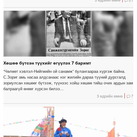
Хөшөө бүтсэн түүхийг өгүүлэх 7 баримт
“Чөлөөт хэвлэл-Нийгмийн ой санамж” булангаараа хүргэж байна.
С.Зориг амь насаа алдсанаас нэг жилийн дараа түүний дурсгалд
зориулсан хөшөөг бүтээж, түүнээс хойш хөшөө тийш очих ардын зам
балраагүй өнөөг хүрсэн билээ...
3 өдрийн өмнө
7