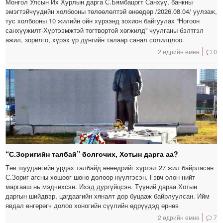
Монгол Улсын Их Хурлын дарга С.Бямбацогт Санхүү, банкны
эмэгтэйчүүдийн холбооны төлөөлөлтэй өнөөдөр /2026.08.04/ уулзаж,
тус холбооны 10 жилийн ойн хүрээнд зохион байгуулах “Ногоон
санхүүжилт-Хүртээмжтэй тогтвортой хөгжилд” чуулганы бэлтгэл
ажил, зорилго, хүрэх үр дүнгийн талаар санал солилцлоо.
2 өдрийн өмнө
0
“С.Зоригийн талбай” болгочих, Хотын дарга аа?
Төв шуудангийн урдах талбайд өнөөдрийг хүртэл 27 жил байрласан
С.Зориг агсны хөшөөг шөнө дөлөөр нүүлгэсэн. Гэвч олон нийт
маргааш нь мэдчихсэн. Ихэд дургүйцсэн. Түүний дараа Хотын
даргын шийдвэр, цагдаагийн хяналт дор буцааж байрлуулсан. Ийм
явдал өнгөрөгч долоо хоногийн сүүлийн өдрүүдэд өрнөв
2 өдрийн өмнө
7