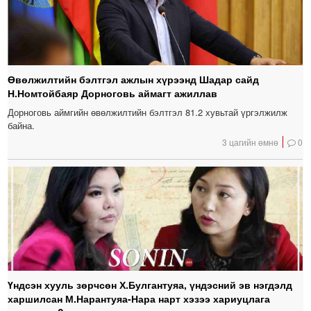
Өвөлжилтийн бэлтгэл ажлын хүрээнд Шадар сайд
Н.Номтойбаяр Дорноговь аймагт ажиллав
Дорноговь аймгийн өвөлжилтийн бэлтгэл 81.2 хувьтай үргэлжилж
байна.
3 цагийн өмнө
0
Үндсэн хууль зөрчсөн Х.Булгантуяа, үндэсний эв нэгдэлд
харшилсан М.Нарантуяа-Нара нарт хэзээ хариуцлага