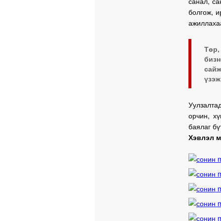
санал, са
болгож, и
ажиллахаа
Төр,
бизн
сайж
үзэж
Уулзалта
орчин, х
баялаг бү
Хэвлэл м