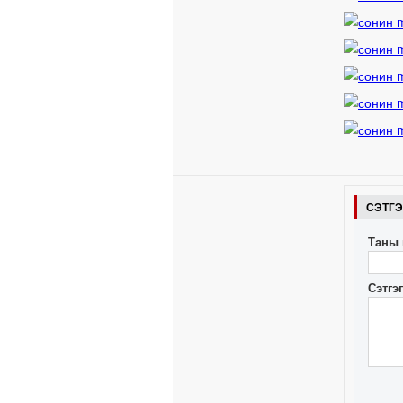
СЭТГ
Таны 
Сэтгэ