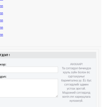
ЭГДЭЛ
1
нэр:
АНХААР!
Та сэтгэгдэл бичихдээ
хууль зүйн болон ёс
гдэл:
суртахууныг
баримтална уу. Ёс бус
сэтгэгдлийг админ
устгах эрхтэй.
Мэдээний сэтгэгдэлд
sonin.mn хариуцлага
хүлээхгүй.