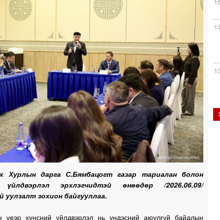
1
1
1
1
1
х Хурлын дарга С.Бямбацогт газар тариалан болон
 үйлдвэрлэл эрхлэгчидтэй өнөөдөр /2026.06.09/
 уулзалт зохион байгууллаа.
1
н үеэр хүнсний үйлдвэрлэл нь үндэсний аюулгүй байдлын