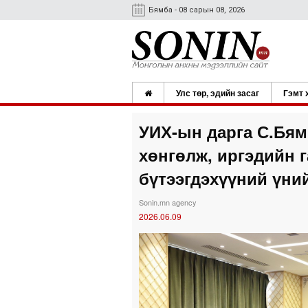
Бямба - 08 сарын 08, 2026
Улс төр, эдийн засаг
Гэмт 
УИХ-ын дарга С.Бям
хөнгөлж, иргэдийн г
бүтээгдэхүүний үни
Sonin.mn agency
2026.06.09