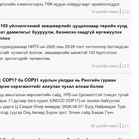
эрлэлийн хэмжээгээрээ ТӨК-иудын хоёрдугаарт эрэмбэлэгддэг.
14 цагийн өмнө
2
 103 үйлчилгээний зөвшөөрлийг цуцалснаар төрийн хүнд
шат дамжлагыг бууруулж, бизнесээ саадгүй өргөжүүлэх
ллоо
хуралдаанаар НИТХ-ын 2025 оны 25/29 тоот тогтоолоор батлагдсан
сгийг хүчингүй болгож, зөвшөөрлийн шинжтэй 103 бүртгэлээс
ес эрхлэгчдийг чөлөөллөө.
18 цагийн өмнө
3
: COP17 ба COP31 хурлын уялдаа нь Риогийн гурван
дсэн хэрэгжилтийг ахиулах чухал алхам болно
уур амьсгалын өөрчлөлтийн сайд, НҮБ-ын Цөлжилттэй тэмцэх тухай
дын 17 дугаар бага хурал (UNCCD COP17)-ыг зохион байгуулах
ы дарга Ц.Сандаг-Очир өнөөдөр /2026.08.07/ Бүгд Найрамдах Турк
лсад суугаа Онц бөгөөд Бүрэн эрхт Элчин сайд Башак Гэнч
20 цагийн өмнө
1