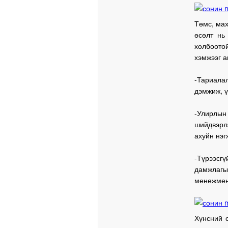
Төмс, мах
өсөлт нь
холбоото
хэмжээг а
-Тариала
дэмжиж, ү
-Улирлы
шийдвэрл
ахуйн нэг
-Түрээсг
дамжлагыг
менежмент
Хүнсний 