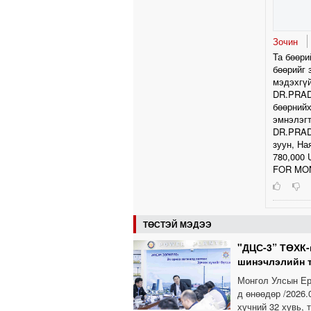
Зочин
Та бөөри
бөөрийг 
мэдэхгүй
DR.PRAD
бөөрнийх
эмнэлэгт
DR.PRAD
зуун, Н
780,000
FOR MON
ТӨСТЭЙ МЭДЭЭ
"ДЦС-3” ТӨХК-
шинэчлэлийн 
Монгол Улсын Ер
д өнөөдөр /2026
хүчний 32 хувь, 