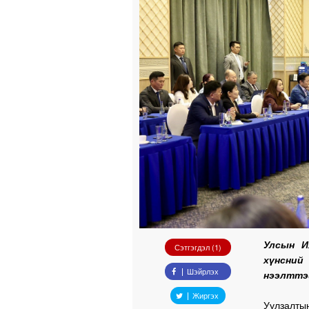
Улсын И
Сэтгэгдэл (1)
хүнсний
Шэйрлэх
нээлттэй
Жиргэх
Уулзалты