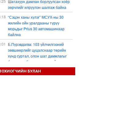
6:25
Шатахуун дамлан борлуулсан хоёр
зөрчлийг илрүүлэн шалгаж байна
3:18
“Сэцэн ханы хүлэг” МСУХ-ны 30
жилийн ойн уралдааны түрүү
морьдыг Prius 30 автомашинаар
байлна
3:01
Б.Пүрэвдагва: 103 үйлчилгээний
зөвшөөрлийг цуцалснаар төрийн
хүнд суртал, олон шат дамжлагыг
бууруулж, бизнесээ саадгүй
өргөжүүлэх боломжтой боллоо
ЗОХИОГЧИЙН БУЛАН
2:38
Европ Орос-Украины мөргөлдөөнийг
энхийн замаар шийдвэрлэхийг
хүсвэл зэвсэг нийлүүлэхээ зогсоох
ёстой гэжээ
1:57
ШХАБ-ын “Тяньшань-2026” кибер
терроризмтой тэмцэх хамтарсан
сургуулилалт боллоо
1:54
Д.Трамп: АНУ сум, зэвсгийн нөөцөө
нэмэгдүүлэх шаардлагатай