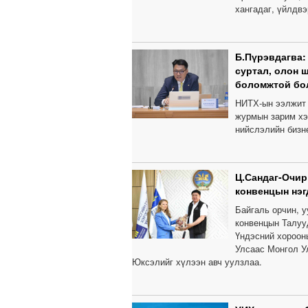
хангадаг, үйлдв
Б.Пүрэвдагва:
суртал, олон 
боломжтой бо
НИТХ-ын ээлжит 
журмын зарим хэ
нийслэлийн бизн
Ц.Сандаг-Очир
конвенцын нэг
Байгаль орчин, 
конвенцын Талуу
Үндэсний хороон
Улсаас Монгол У
Юксэлийг хүлээн авч уулзлаа.