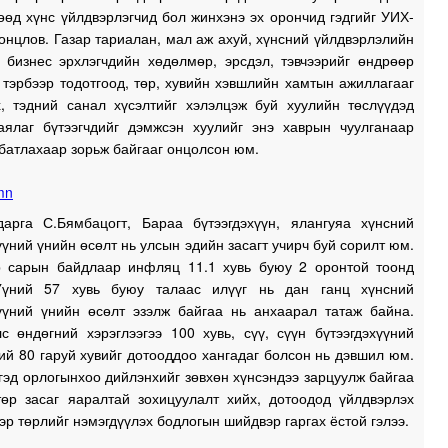
1
өөд хүнс үйлдвэрлэгчид бол жинхэнэ эх орончид гэдгийг УИХ-
онцлов. Газар тариалан, мал аж ахуй, хүнсний үйлдвэрлэлийн
1
 бизнес эрхлэгчдийн хөдөлмөр, эрсдэл, тэвчээрийг өндрөөр
 тэрбээр тодотгоод, төр, хувийн хэвшлийн хамтын ажиллагааг
х, тэдний санал хүсэлтийг хэлэлцэж буй хуулийн төслүүдэд
баялаг бүтээгчдийг дэмжсэн хуулийг энэ хаврын чуулганаар
1
батлахаар зорьж байгааг онцолсон юм.
арга С.Бямбацогт, Бараа бүтээгдэхүүн, ялангуяа хүнсний
1
үүний үнийн өсөлт нь улсын эдийн засагт учирч буй сорилт юм.
р сарын байдлаар инфляц 11.1 хувь буюу 2 оронтой тоонд
1
Үүний 57 хувь буюу талаас илүүг нь дан ганц хүнсний
хүүний үнийн өсөлт эзэлж байгаа нь анхаарал татаж байна.
с өндөгний хэрэглээгээ 100 хувь, сүү, сүүн бүтээгдэхүүний
0
ий 80 гаруй хувийг дотооддоо хангадаг болсон нь дэвшил юм.
гэд орлогынхоо дийлэнхийг зөвхөн хүнсэндээ зарцуулж байгаа
0
төр засаг яаралтай зохицуулалт хийх, дотоодод үйлдвэрлэх
0
эр төрлийг нэмэгдүүлэх бодлогын шийдвэр гаргах ёстой гэлээ.