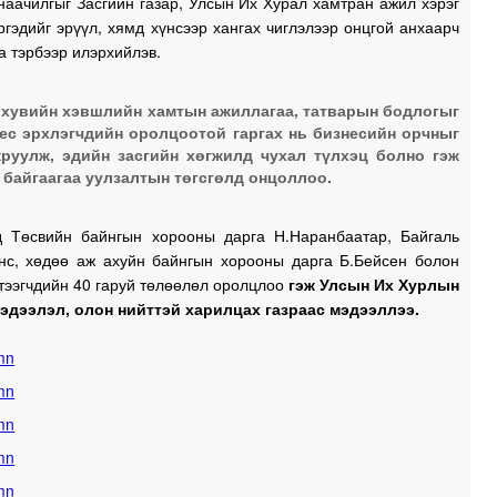
наачилгыг Засгийн газар, Улсын Их Хурал хамтран ажил хэрэг
ргэдийг эрүүл, хямд хүнсээр хангах чиглэлээр онцгой анхаарч
 тэрбээр илэрхийлэв.
 хувийн хэвшлийн хамтын ажиллагаа, татварын бодлогыг
ес эрхлэгчдийн оролцоотой гаргах нь бизнесийн орчныг
руулж, эдийн засгийн хөгжилд чухал түлхэц болно гэж
 байгаагаа уулзалтын төгсгөлд онцоллоо.
д Төсвийн байнгын хорооны дарга Н.Наранбаатар, Байгаль
үнс, хөдөө аж ахуйн байнгын хорооны дарга Б.Бейсен болон
тээгчдийн 40 гаруй төлөөлөл оролцлоо
гэж Улсын Их Хурлын
эдээлэл, олон нийттэй харилцах газраас мэдээллээ.