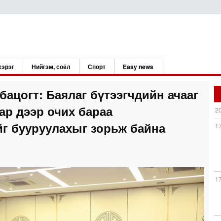
хэрэг
Нийгэм, соёл
Спорт
Easy news
бацогт: Баялаг бүтээгчдийн ачааг
ар дээр очих бараа
2
йг бууруулахыг зорьж байна
1
1