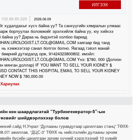
ИЛГЭЭХ
102.89.85.229
2026.06.09
йг худалдахыг хүсч байна уу? Та санхүүгийн хямралын улмаас
зарж борлуулах боломжийг эрэлхийлж байна уу, юу хийхээ
 байна уу? Дараа нь бидэнтэй холбоо бариад
HAN.UROLOGIST.LT.COL@GMAIL.COM хаягаар бид танд
 нь хэмжээгээр санал болгох болно. Яагаад гэвэл манай
 бөөрний дутагдалд орж, 91424323800802. имэйл:
HAN.UROLOGIST.LT.COL@GMAIL.COM Yнэ: $780, 000 (Долоон
аян мянган доллар) IF YOU WANT TO SELL YOUR KIDNEY $
 USD CONTACT THIS HOSPITAL EMAIL TO SELL YOUR KIDNEY
EY NOW $ 780,000.00
Хариулах
ийн нэн шаардлагатай “Турбингенератор-5”-ын
төсвийг шийдвэрлэхээр болов
өнхий сайд Н.Учрал “Дулааны гуравдугаар цахилгаан станц” ТӨХК-
.08.07/ ажиллав. “ДЦС-3” ТӨХК нь нийслэлийн дулааны эрчим
төвийн бүсийн цахилгаан эрчим хүчний хэрэглээний 10 хувийг