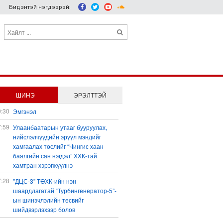
Бидэнтэй нэгдээрэй:
ШИНЭ
ЭРЭЛТТЭЙ
0:30
Эмгэнэл
7:59
Улаанбаатарын утааг бууруулах,
нийслэлчүүдийн эрүүл мэндийг
хамгаалах төслийг “Чингис хаан
баялгийн сан нэгдэл” ХХК-тай
хамтран хэрэгжүүлнэ
7:28
"ДЦС-3” ТӨХК-ийн нэн
шаардлагатай “Турбингенератор-5”-
ын шинэчлэлийн төсвийг
шийдвэрлэхээр болов