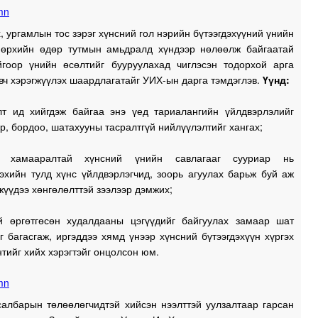
1
, ургамлын тос зэрэг хүнсний гол нэрийн бүтээгдэхүүний үнийн
 өрхийн өдөр тутмын амьдралд хүндээр нөлөөлж байгаатай
йгоор үнийн өсөлтийг бууруулахад чиглэсэн тодорхой арга
1
вч хэрэгжүүлэх шаардлагатайг УИХ-ын дарга тэмдэглэв.
Үүнд:
лт ид хийгдэж байгаа энэ үед тариалангийн үйлдвэрлэлийг
1
р, бордоо, шатахууны тасралтгүй нийлүүлэлтийг хангах;
н хамааралтай хүнсний үнийн савлагааг сууриар нь
эхийн тулд хүнс үйлдвэрлэгчид, зоорь агуулах барьж буй аж
жүүдээ хөнгөлөлттэй зээлээр дэмжих;
үй өргөтгөсөн худалдааны цэгүүдийг байгуулах замаар шат
 багасгаж, иргэддээ хямд үнээр хүнсний бүтээгдэхүүн хүргэх
ийг хийх хэрэгтэйг онцолсон юм.
салбарын төлөөлөгчидтэй хийсэн нээлттэй уулзалтаар гарсан