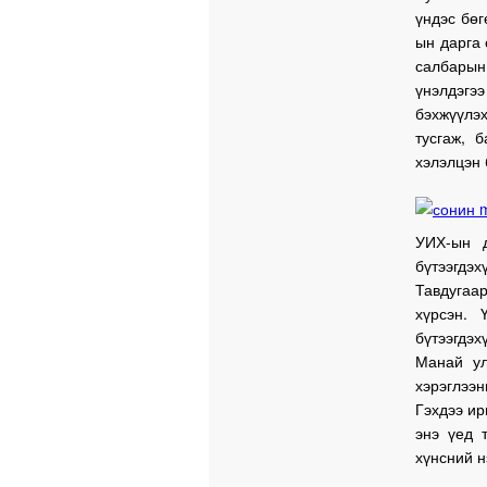
үндэс бөг
ын дарга 
салбарын
үнэлдэгээ
бэхжүүлэ
тусгаж, 
хэлэлцэн 
УИХ-ын д
бүтээгдэх
Тавдугаа
хүрсэн. 
бүтээгдэ
Манай ул
хэрэглээн
Гэхдээ ир
энэ үед 
хүнсний н