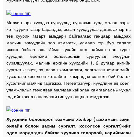
Малчин өрх хүүхдээ сургуульд сургахын тулд малаа зарж,
хот суурин газар бараадах, эсвэл хүүхдүүдээ дагаж эхнэр нь
төв суурин газарт амьдарч байгаагаас ганцаар амьдрах
малчин эрчүүдийн тоо нэмэгдэх, улмаар гэр бүл салалт
ихсэж байгаа аж. Иймд тухайн онд найман нас хүрэх
хүүхдийг ерөнхий боловсролын сургуульд элсүүлэн
суралцуулах, малчин өрхийн хүүхдийн 1, 2 дугаар ангийн
сургалтыг эцэг, эх, асран хамгаалагч, харгалзан дэмжигчийн
хүсэлтээр хосолсон хөтөлбөрт хамрагдах сонголт бий болгох
хүсэлтийг малчид гаргажээ. Нөгөөтээгүүр, нүүдлийн өв соёл,
уламжлалыг тээж яваа малчдаа хайрлан хамгаалах нь чухал
гэдгийг төсөл санаачлагч гишүүн онцлон тэмдэглэв.
Хүүхдийн боловсрол эзэмших хэлбэр (танхимын, зайн,
онлайн болон цахим сургалт, хосолсон сургалт)-ийг
одоо мөрдөгдөж байгаа хуулиар тодорхой, нарийвчлан