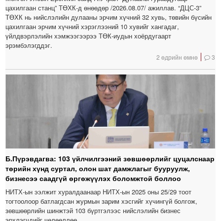
цахилгаан станц” ТӨХК-д өнөөдөр /2026.08.07/ ажиллав. “ДЦС-3”
ТӨХК нь нийслэлийн дулааны эрчим хүчний 32 хувь, төвийн бүсийн
цахилгаан эрчим хүчний хэрэглээний 10 хувийг хангадаг,
үйлдвэрлэлийн хэмжээгээрээ ТӨК-иудын хоёрдугаарт
эрэмбэлэгддэг.
2 өдрийн өмнө
3
Б.Пүрэвдагва: 103 үйлчилгээний зөвшөөрлийг цуцалснаар
төрийн хүнд суртал, олон шат дамжлагыг бууруулж,
бизнесээ саадгүй өргөжүүлэх боломжтой боллоо
НИТХ-ын ээлжит хуралдаанаар НИТХ-ын 2025 оны 25/29 тоот
тогтоолоор батлагдсан журмын зарим хэсгийг хүчингүй болгож,
зөвшөөрлийн шинжтэй 103 бүртгэлээс нийслэлийн бизнес
эрхлэгчдийг чөлөөллөө.