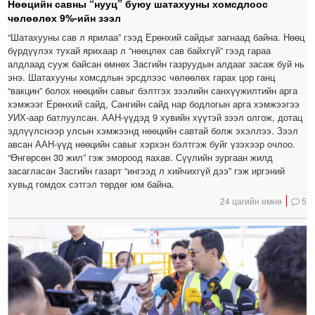
Нөөцийн савны “нууц” буюу шатахууны хомсдлоос
чөлөөлөх 9%-ийн зээл
“Шатахууны сав л ярилаа” гээд Ерөнхий сайдыг загнаад байна. Нөөц
бүрдүүлэх тухай ярихаар л “нөөцлөх сав байхгүй” гээд гараа
алдлаад сууж байсан өмнөх Засгийн газруудын алдааг засаж буй нь
энэ. Шатахууны хомсдлын эрсдлээс чөлөөлөх гарах цор ганц
“вакцин” болох нөөцийн савыг бэлтгэх зээлийн санхүүжилтийн арга
хэмжээг Ерөнхий сайд, Сангийн сайд нар бодлогын арга хэмжээгээ
УИХ-аар батлуулсан. ААН-үүдэд 9 хувийн хүүтэй зээл олгож, дотац
эдлүүлснээр улсын хэмжээнд нөөцийн савтай болж эхэллээ. Зээл
авсан ААН-үүд нөөцийн савыг хэрхэн бэлтгэж буйг үзэхээр очлоо.
“Өнгөрсөн 30 жил” гэж эмороод яахав. Сүүлийн зургаан жилд
засагласан Засгийн газарт “ингээд л хийчихгүй дээ” гэж иргэний
хувьд гомдох сэтгэл төрдөг юм байна.
24 цагийн өмнө
5