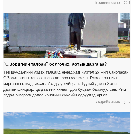
5 өдрийн өмнө
1
“С.Зоригийн талбай” болгочих, Хотын дарга аа?
Төв шуудангийн урдах талбайд өнөөдрийг хүртэл 27 жил байрласан
С.Зориг агсны хөшөөг шөнө дөлөөр нүүлгэсэн. Гэвч олон нийт
маргааш нь мэдчихсэн. Ихэд дургүйцсэн. Түүний дараа Хотын
даргын шийдвэр, цагдаагийн хяналт дор буцааж байрлуулсан. Ийм
явдал өнгөрөгч долоо хоногийн сүүлийн өдрүүдэд өрнөв
6 өдрийн өмнө
7