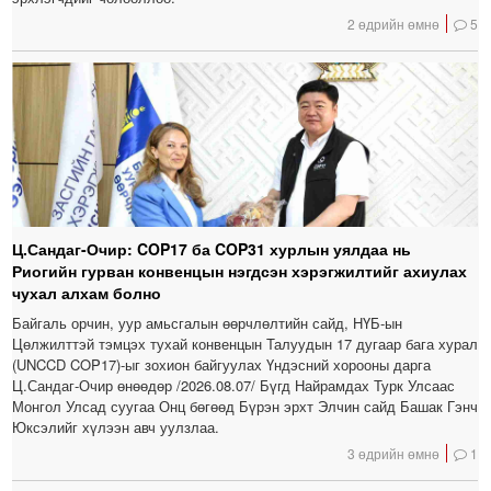
2 өдрийн өмнө
5
Ц.Сандаг-Очир: COP17 ба COP31 хурлын уялдаа нь
Риогийн гурван конвенцын нэгдсэн хэрэгжилтийг ахиулах
чухал алхам болно
Байгаль орчин, уур амьсгалын өөрчлөлтийн сайд, НҮБ-ын
Цөлжилттэй тэмцэх тухай конвенцын Талуудын 17 дугаар бага хурал
(UNCCD COP17)-ыг зохион байгуулах Үндэсний хорооны дарга
Ц.Сандаг-Очир өнөөдөр /2026.08.07/ Бүгд Найрамдах Турк Улсаас
Монгол Улсад суугаа Онц бөгөөд Бүрэн эрхт Элчин сайд Башак Гэнч
Юксэлийг хүлээн авч уулзлаа.
3 өдрийн өмнө
1