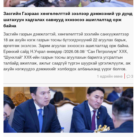
Засгийн Газраас хөнгөлөлттэй зээлээр дэмжсэний үр дүнд
шатахуун хадгалах савнууд эхнээсээ ашиглалтад орж
байна
Засгийн газрын дэмжлэгтэй, хөнгөлөлттэй зээлийн санхүүжилтээр
18 аж ахуйн нэгж газрын тосны бүтээгдэхүүний 22 агуулах барьж,
өргөтгөж эхэлсэн. Зарим агуулах эхнээсээ ашиглалтад орж байна.
Ерөнхий сайд Н.Учрал өнөөдөр /2026.08.08/ “Сан Петролиум” ХХК,
“Шунхлай” ХХК-ийн газрын тосны агуулахын барилга угсралтын
талбайд ажиллаж, ажлыг саадгүй түргэн шуурхай үргэлжлүүлж, аж
ахуйн нэгжүүдээ дэмжихийг холбогдох албаныханд үүрэг болгов.
1 өдрийн өмнө
3