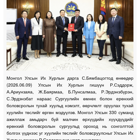
Монгол Улсын Их Хурлын дарга С.Бямбацогтод өнөөдөр
(2026.06.09) Улсын Их Хурлын гишүүн Р.Сэддорж,
А.Ариунзаяа, Ж.Баярмаа, Б.Пунсалмаа, Р.Эрдэнэбүрэн,
С.Эрдэнэбат нараас Сургуулийн өмнөх болон ерөнхий
боловсролын тухай хуульд нэмэлт, өөрчлөлт оруулах тухай
хуулийн төслийг өргөн мэдүүлэв. Монгол Улсын 330 суманд
ажиллаж амьдарч буй малчин өрхүүдийн хүүхдүүдийг
ерөнхий боловсролын сургуульд ороход нь сонголттой
болгох үүднээс уг хуулийн төслийг боловсруулсныг Улсын Их
Хурлын гишүүн Р.Сэддорж энэ үеэр онцолсон.