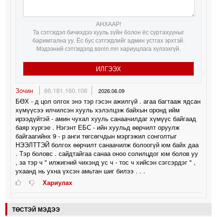
АНХААР!
Та сэтгэгдэл бичихдээ хууль зүйн болон ёс суртахууныг
баримтална уу. Ёс бус сэтгэгдлийг админ устгах эрхтэй.
Мэдээний сэтгэгдэлд sonin.mn хариуцлага хүлээхгүй.
ИЛГЭЭХ
Зочин
66.181.160.108
2026.06.09
БӨХ - д цол олгох энэ тэр гэсэн ажилгүй . агаа багтааж ядсан
хүмүүсээ илчилсэн хууль хэлэлцэж байхын оронд ийм
ирээдүйтэй - амин чухал хууль санаачилдаг хүмүүс байгаад
баяр хүргэе . Нэгэнт ЕБС - ийн хуульд өөрчилт оруулж
байгаагийнх 9 - р анги төгсөгчдын мэргэжил сонголтыг
НЭЭЛТТЭЙ болгох өөрчилт санаачилж болоогүй юм байх даа
. Тэр боловс . сайдтайгаа санаа оноо солилцдог юм болов уу
, за тэр ч " илжигний чихэнд ус ч - тос ч хийсэн сэгсэрдэг " ,
ухаанд нь ухна үхсэн амьтан шиг билээ . . .
Хариулах
ТӨСТЭЙ МЭДЭЭ