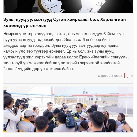
Зуны нууц уулзалтууд Сутай хайрханы бэл, Хэрлэнгийн
хөвөөнд үргэлжлэв
Намрын улс төр халуурах, шатах, аль эсвэл намдуу байхыг зуны
нууц уулзалтууд тодорхойлдог. Энэ нь албан ёсоор биш,
амьдралаар тогтоогдсон. Зуны нууц уулзалтуудаар юу ярина,
намрын улс төр түүгээр өрнөдөг. Ер нь бол, энэ зуны нууц
уулзалтууд жил хүрэхгүйн дараа болох Ерөнхийлөгчийн сонгууль,
жил гаруй үргэлжилж байгаа улс төрийн зөрчилтэй холбоотой
“сэдэв”-үүдийн дор үргэлжилж байна.
4 цагийн өмнө
3