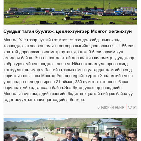
Сумдыг татан буулгаж, цөөлөхгүйгээр Монгол хөгжихгүй
Монгол Улс газар нутгийн хэмжээгээрээ дэлхийд томоохонд
тооцогддог атлаа хүн амын тоогоор хамгийн цөөн орны нэг. 1.56 сая
хавтгай дөрвөлжин километр нутагт дөнгөж 3.6 сая орчим хүн
амьдарч байна. Энэ нь нэг хавтгай дөрвөлжин километрт дунджаар
хоёр хүрэхгүй хүн ногддог гэсэн үг.Ийм нөхцөлд улс орноо жигд
хөгжүүлэх нь ямар ч Засгийн газрын өмнө тулгардаг хамгийн хүнд
сорилтын нэг. Гэвч Монгол Улс өнөөдрийг хүртэл Зөвлөлтийн үеэс
үндсэндээ өвлөгдөн ирсэн 21 аймаг, 330 сумын тогтолцоог бараг
өөрчлөлтгүй хадгалсаар байна.Энэ бүтэц үнэхээр өнөөдрийн
Монголын хүн ам, эдийн засгийн бодит нөхцөлтэй нийцэж байна уу
гэдэг асуултыг тавих цаг хэдийнэ болжээ.
6 өдрийн өмнө
61