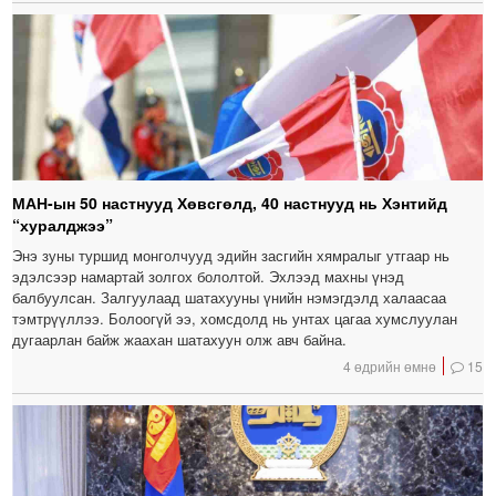
МАН-ын 50 настнууд Хөвсгөлд, 40 настнууд нь Хэнтийд
“хуралджээ”
Энэ зуны туршид монголчууд эдийн засгийн хямралыг утгаар нь
эдэлсээр намартай золгох бололтой. Эхлээд махны үнэд
балбуулсан. Залгуулаад шатахууны үнийн нэмэгдэлд халаасаа
тэмтрүүллээ. Болоогүй ээ, хомсдолд нь унтах цагаа хумслуулан
дугаарлан байж жаахан шатахуун олж авч байна.
4 өдрийн өмнө
15