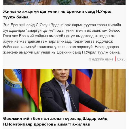
Жинхэнэ амаргүй цаг үеийг нь Ерөнхий сайд Н.Учрал
туулж байна
Экс Ерөнхий сайд Л.Оюун-Эрдэнэ эрх барьж суусан таван жилийн
хугацаандаа “амаргүй цаг үе” гэдэг үгийг мөн ч их ашиглаж билээ.
Гэвч экс Ерөнхий сайдын амаргүй цаг үе нь дотоодын хэдэн аж
ахуйн нэгжээ дайсан гэж зарлачихаад, тэдэнтэйгээ зодолдож
байснаас халиагүй гэчихвэл үнэнээс хол зөрөхгүй. Начир дээрээ
жинхэнэ амаргүй цаг үеийг нь Ерөнхий сайд Н.Учрал туулж байна.
3 өдрийн өмнө
23
Өвөлжилтийн бэлтгэл ажлын хүрээнд Шадар сайд
Н.Номтойбаяр Дорноговь аймагт ажиллав