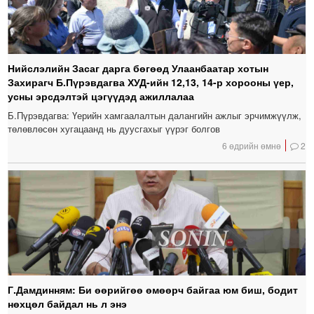
Нийслэлийн Засаг дарга бөгөөд Улаанбаатар хотын
Захирагч Б.Пүрэвдагва ХУД-ийн 12,13, 14-р хорооны үер,
усны эрсдэлтэй цэгүүдэд ажиллалаа
Б.Пүрэвдагва: Үерийн хамгаалалтын далангийн ажлыг эрчимжүүлж,
төлөвлөсөн хугацаанд нь дуусгахыг үүрэг болгов
6 өдрийн өмнө
2
Г.Дамдинням: Би өөрийгөө өмөөрч байгаа юм биш, бодит
нөхцөл байдал нь л энэ