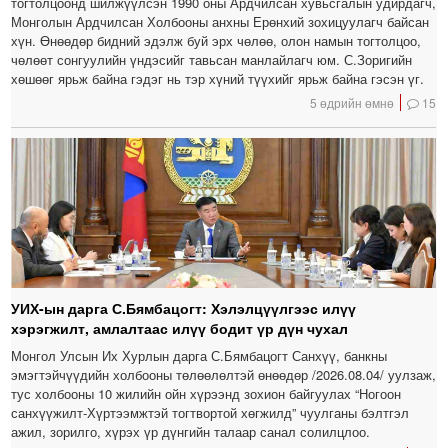
тогтолцоонд шилжүүлсэн 1990 оны Ардчилсан хувьсгалын удирдагч,
Монголын Ардчилсан Холбооны анхны Ерөнхий зохицуулагч байсан
хүн. Өнөөдөр бидний эдэлж буй эрх чөлөө, олон намын тогтолцоо,
чөлөөт сонгуулийн үндэсийг тавьсан манлайлагч юм. С.Зоригийн
хөшөөг ярьж байна гэдэг нь тэр хүний түүхийг ярьж байна гэсэн үг.
5 өдрийн өмнө
15
УИХ-ын дарга С.Бямбацогт: Хэлэлцүүлгээс илүү
хэрэгжилт, амлалтаас илүү бодит үр дүн чухал
Монгол Улсын Их Хурлын дарга С.Бямбацогт Санхүү, банкны
эмэгтэйчүүдийн холбооны төлөөлөлтэй өнөөдөр /2026.08.04/ уулзаж,
тус холбооны 10 жилийн ойн хүрээнд зохион байгуулах “Ногоон
санхүүжилт-Хүртээмжтэй тогтвортой хөгжилд” чуулганы бэлтгэл
ажил, зорилго, хүрэх үр дүнгийн талаар санал солилцлоо.