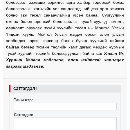
боловсрол эзэмших зорилго, арга хэлбэр тодорхой болж,
боловсролын хөгжлийн чиг хандлагад нийцсэн арга хэмжээ
болно гэж төсөл санаачлагчид үзсэн байна. Сургуулийн
өмнөх болон ерөнхий боловсролын тухай хуульд нэмэлт,
өөрчлөлт оруулах тухай хуулийн төсөл нь Монгол Улсын
Үндсэн хууль, Монгол Улсын нэгдэн орсон олон улсын
холбогдох гэрээ, конвенц болон
бусад хуультай нийцэж
байгаа бөгөөд тухайн төслийн хамт дагаж мөрдөх журмын
тухай хуулийн төслийг боловсруулсан байна гэж
Улсын Их
Хурлын Хэвлэл мэдээлэл, олон нийттэй харилцах
газраас мэдээлэв.
СЭТГЭГДЭЛ
1
Таны нэр:
Сэтгэгдэл: