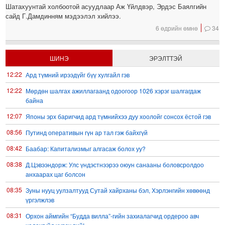
Шатахуунтай холбоотой асуудлаар Аж Үйлдвэр, Эрдэс Баялгийн
сайд Г.Дамдинням мэдээлэл хийлээ.
6 өдрийн өмнө
34
ШИНЭ
ЭРЭЛТТЭЙ
12:22
Ард түмний ирээдүйг бүү хулгайл гэв
12:22
Мөрдөн шалгах ажиллагаанд одоогоор 1026 хэрэг шалгагдаж
байна
12:07
Японы эрх баригчид ард түмнийхээ дуу хоолойг сонсох ёстой гэв
08:56
Путинд оперативын гүн ар тал гэж байхгүй
08:42
Баабар: Капитализмыг алгасаж болох уу?
08:38
Д.Цэвээндорж: Улс үндэстнээрээ оюун санааны боловсролдоо
анхаарах цаг болсон
08:35
Зуны нууц уулзалтууд Сутай хайрханы бэл, Хэрлэнгийн хөвөөнд
үргэлжлэв
08:31
Орхон аймгийн “Будда вилла”-гийн захиалагчид ордероо авч