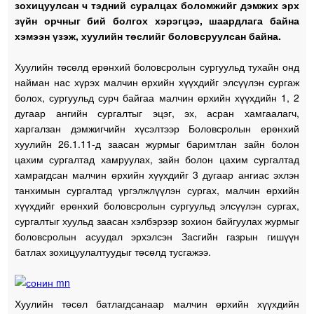
зохицуулсан ч тэдний суралцах боломжийг дэмжих эрх
зүйн орчныг бий болгох хэрэгцээ, шаардлага байна
хэмээн үзэж, хуулийн төслийг боловсруулсан байна.
Хуулийн төсөлд ерөнхий боловсролын сургуульд тухайн онд
найман нас хүрэх малчин өрхийн хүүхдийг элсүүлэн сургаж
болох, сургуульд сурч байгаа малчин өрхийн хүүхдийн 1, 2
дугаар ангийн сургалтыг эцэг, эх, асран хамгаалагч,
харгалзан дэмжигчийн хүсэлтээр Боловсролын ерөнхий
хуулийн 26.1.11-д заасан журмыг баримтлан зайн болон
цахим сургалтад хамруулах, зайн болон цахим сургалтад
хамрагдсан малчин өрхийн хүүхдийг 3 дугаар ангиас эхлэн
танхимын сургалтад үргэлжлүүлэн сургах, малчин өрхийн
хүүхдийг ерөнхий боловсролын сургуульд элсүүлэн сургах,
сургалтыг хуульд заасан хэлбэрээр зохион байгуулах журмыг
боловсролын асуудал эрхэлсэн Засгийн газрын гишүүн
батлах зохицуулалтуудыг төсөлд тусгажээ.
Хуулийн төсөл батлагдсанаар малчин өрхийн хүүхдийн