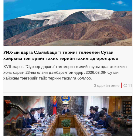
УИХ-ын дарга С.Бямбацогт төрийг төлөөлөн Сутай
хайрхны тэнгэрийг тахих төрийн тахилгад оролцлоо
XVII жарны “Сүрээр дарагч” гал морин жилийн зуны адаг хөхөгчин
хонь сарын 23-ны өлзий дэмбэрэлтэй өдөр /2026.08.06/ Сутай
хайрхны тэнгэрийг тайх төрийн тахилга боллоо.
3 өдрийн өмнө
11