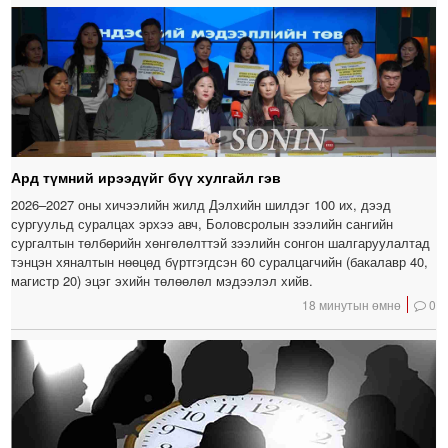
Ард түмний ирээдүйг бүү хулгайл гэв
2026–2027 оны хичээлийн жилд Дэлхийн шилдэг 100 их, дээд
сургуульд суралцах эрхээ авч, Боловсролын зээлийн сангийн
сургалтын төлбөрийн хөнгөлөлттэй зээлийн сонгон шалгаруулалтад
тэнцэн хяналтын нөөцөд бүртгэгдсэн 60 суралцагчийн (бакалавр 40,
магистр 20) эцэг эхийн төлөөлөл мэдээлэл хийв.
18 минутын өмнө
0