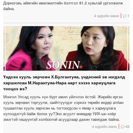
Дорноговь аймгийн өвөлжилтийн бэлтгэл 81.2 хувьтай үргэлжилж
байна.
4 өдрийн өмнө
1
Үндсэн хууль зөрчсөн Х.Булгантуяа, үндэсний эв нэгдэлд
харшилсан М.Нарантуяа-Нара нарт хэзээ хариуцлага
тооцох вэ?
Монгол Улсад хууль хүн бүрт ижил үйлчлэх ёстой. Жирийн иргэн
хууль зөрчвөл торгуулж, шийтгүүлдэг хэрнээ төрийн өндөр албан
тушаалтан хууль зөрчсөн нь тогтоогдсон ч ямар ч хариуцлага
хүлээдэггүй байж болох уу?Энэ асуулт өнөөдөр УИХ-ын хоёр
эмэгтэй гишүүнтэй холбоотой асуудлаар дахин тавигдаж байна.
4 өдрийн өмнө
48