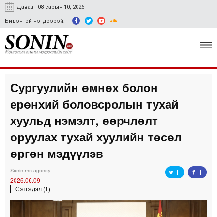
Даваа - 08 сарын 10, 2026
Бидэнтэй нэгдээрэй:
Сургуулийн өмнөх болон
Улс төр, эдийн засаг
ерөнхий боловсролын тухай
Гэмт хэрэг
хуульд нэмэлт, өөрчлөлт
Нийгэм, соёл
оруулах тухай хуулийн төсөл
өргөн мэдүүлэв
Спорт
Easy news
Sonin.mn agency
2026.06.09
Сэтгэгдэл (1)