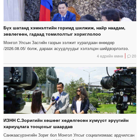
Бүх шатанд хэмнэлтийн горимд шилжиж, найр наадам,
зөвлөгөөн, гадаад томилолтыг хориглолоо
Монгол Улсын Засгийн газрын ээлжит хуралдаан өнөөдөр
/2026.08.05/ болж, дараах асуудлуудыг хэлэлцэн шийдвэрлэлээ.
4 өдрийн өмнө
20
ИЗНН С.Зоригийн хөшөөг хөдөлгөсөн хүмүүст эрүүгийн
хариуцлага тооцохыг шаардав
Санжаасүрэнгийн Зориг бол Монгол Улсыг социализмаас ардчилсан