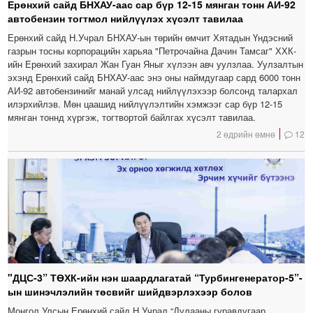
Ерөнхий сайд БНХАУ-аас сар бүр 12-15 мянган тонн АИ-92
автобензин тогтмол нийлүүлэх хүсэлт тавилаа
Ерөнхий сайд Н.Учрал БНХАУ-ын төрийн өмчит Хятадын Үндэсний
газрын тосны корпорацийн харьяа "Петрочайна Дачин Тамсаг" ХХК-
ийн Ерөнхий захирал Жан Гуан Яныг хүлээн авч уулзлаа. Уулзалтын
эхэнд Ерөнхий сайд БНХАУ-аас энэ оны наймдугаар сард 6000 тонн
АИ-92 автобензинийг манай улсад нийлүүлэхээр болсонд талархал
илэрхийлэв. Мөн цаашид нийлүүлэлтийн хэмжээг сар бүр 12-15
мянган тоннд хүргэж, тогтвортой байлгах хүсэлт тавилаа.
2 өдрийн өмнө
12
"ДЦС-3” ТӨХК-ийн нэн шаардлагатай “Турбингенератор-5”-
ын шинэчлэлийн төсвийг шийдвэрлэхээр болов
Монгол Улсын Ерөнхий сайд Н.Учрал “Дулааны гуравдугаар