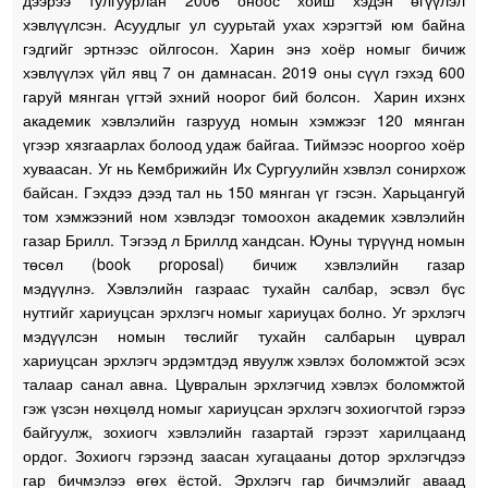
хэвлүүлсэн. Асуудлыг ул суурьтай ухах хэрэгтэй юм байна
гэдгийг эртнээс ойлгосон. Харин энэ хоёр номыг бичиж
хэвлүүлэх үйл явц 7 он дамнасан. 2019 оны сүүл гэхэд 600
гаруй мянган үгтэй эхний ноорог бий болсон. Харин ихэнх
академик хэвлэлийн газрууд номын хэмжээг 120 мянган
үгээр хязгаарлах болоод удаж байгаа. Тиймээс нооргоо хоёр
хуваасан. Уг нь Кембрижийн Их Сургуулийн хэвлэл сонирхож
байсан. Гэхдээ дээд тал нь 150 мянган үг гэсэн. Харьцангуй
том хэмжээний ном хэвлэдэг томоохон академик хэвлэлийн
газар Брилл. Тэгээд л Бриллд хандсан. Юуны түрүүнд номын
төсөл (book proposal) бичиж хэвлэлийн газар
мэдүүлнэ. Хэвлэлийн газраас тухайн салбар, эсвэл бүс
нутгийг хариуцсан эрхлэгч номыг хариуцах болно. Уг эрхлэгч
мэдүүлсэн номын төслийг тухайн салбарын цуврал
хариуцсан эрхлэгч эрдэмтдэд явуулж хэвлэх боломжтой эсэх
талаар санал авна. Цувралын эрхлэгчид хэвлэх боломжтой
гэж үзсэн нөхцөлд номыг хариуцсан эрхлэгч зохиогчтой гэрээ
байгуулж, зохиогч хэвлэлийн газартай гэрээт харилцаанд
ордог. Зохиогч гэрээнд заасан хугацааны дотор эрхлэгчдээ
гар бичмэлээ өгөх ёстой. Эрхлэгч гар бичмэлийг аваад