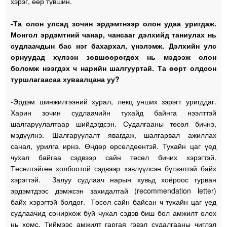
хэрэг, өөр түвшин.
-Та олон улсад зочин эрдэмтнээр олон удаа уригдаж.
Монгол эрдэмтний чанар, чансааг дэлхийд таниулах нь
судлаачдын бас нэг бахархал, үнэлэмж. Дэлхийн улс
орнуудад хүлээн зөвшөөрөгдөх нь мэдээж олон
боломж нээгдэх ч нарийн шалгууртай. Та өөрт олдсон
туршлагаасаа хуваалцана уу?
-Эрдэм шинжилгээний хурал, лекц унших зэрэгт уригддаг.
Харин зочин судлаачийн тухайд байнга нээлттэй
шалгаруулалтаар шийдэгдсэн. Судалгааны төсөл бичнэ,
мэдүүлнэ. Шалгаруулалт явагдаж, шалгарвал ажиллах
санал, урилга ирнэ. Өндөр өрсөлдөөнтэй. Тухайн цаг үед
чухал байгаа сэдвээр сайн төсөл бичих хэрэгтэй.
Төсөлтэйгөө холбоотой сэдвээр хэвлүүлсэн бүтээлтэй байх
хэрэгтэй. Залуу судлаач нарын хувьд хоёроос гурван
эрдэмтдээс дэмжсэн захидалтай (recommendation letter)
байх хэрэгтэй болдог. Төсөл сайн байсан ч тухайн цаг үед
судлаачид сонирхож буй чухал сэдэв биш бол амжилт олох
нь хомс. Тиймээс амжилт гаргая гэвэл судалгааны чиглэл