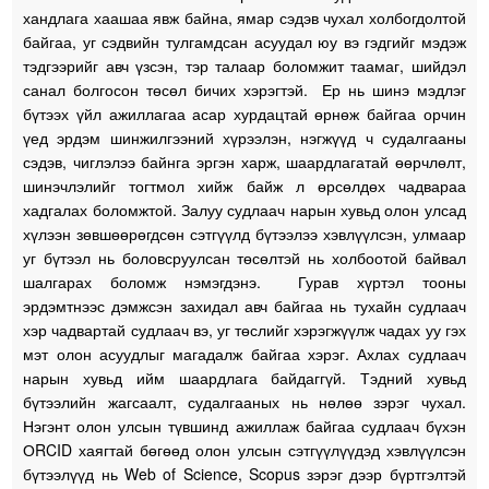
хандлага хаашаа явж байна, ямар сэдэв чухал холбогдолтой
байгаа, уг сэдвийн тулгамдсан асуудал юу вэ гэдгийг мэдэж
тэдгээрийг авч үзсэн, тэр талаар боломжит таамаг, шийдэл
санал болгосон төсөл бичих хэрэгтэй. Ер нь шинэ мэдлэг
бүтээх үйл ажиллагаа асар хурдацтай өрнөж байгаа орчин
үед эрдэм шинжилгээний хүрээлэн, нэгжүүд ч судалгааны
сэдэв, чиглэлээ байнга эргэн харж, шаардлагатай өөрчлөлт,
шинэчлэлийг тогтмол хийж байж л өрсөлдөх чадвараа
хадгалах боломжтой. Залуу судлаач нарын хувьд олон улсад
хүлээн зөвшөөрөгдсөн сэтгүүлд бүтээлээ хэвлүүлсэн, улмаар
уг бүтээл нь боловсруулсан төсөлтэй нь холбоотой байвал
шалгарах боломж нэмэгдэнэ. Гурав хүртэл тооны
эрдэмтнээс дэмжсэн захидал авч байгаа нь тухайн судлаач
хэр чадвартай судлаач вэ, уг төслийг хэрэгжүүлж чадах уу гэх
мэт олон асуудлыг магадалж байгаа хэрэг. Ахлах судлаач
нарын хувьд ийм шаардлага байдаггүй. Тэдний хувьд
бүтээлийн жагсаалт, судалгааных нь нөлөө зэрэг чухал.
Нэгэнт олон улсын түвшинд ажиллаж байгаа судлаач бүхэн
ОRCID хаягтай бөгөөд олон улсын сэтгүүлүүдэд хэвлүүлсэн
бүтээлүүд нь Web of Science, Scopus зэрэг дээр бүртгэлтэй