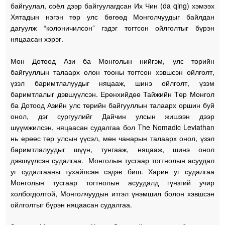
байгуулал, соёл дээр байгуулагдсан Их Чин (da qing) хэмээх
Хятадын нэгэн төр улс бөгөөд Монголчуудыг байлдан
дагуулж “колоничилсон” гэдэг тогтсон ойлголтыг бүрэн
няцаасан хэрэг.
Мөн Дотоод Ази ба Монголын нийгэм, улс төрийн
байгууллын талаарх олон тооны тогтсон хэвшсэн ойлголт,
үзэл баримтлалуудыг няцааж, шинэ ойлголт, үзэм
баримтлалыг дэвшүүлсэн. Ерөнхийдөө Тайжийн Төр Монгол
ба Дотоод Азийн улс төрийн байгууллын талаарх оршин буй
онол, дэг сургуулийг Дайчин улсын жишээн дээр
шүүмжилсэн, няцаасан судалгаа бол The Nomadic Leviathan
нь ерөөс төр улсын үүсэл, мөн чанарын талаарх онол, үзэл
баримтлалуудыг шүүн, тунгааж, няцааж, шинэ онол
дэвшүүлсэн судалгаа. Монголын тусгаар тогтнолын асуудал
уг судалгааны тухайлсан сэдэв биш. Харин уг судалгаа
Монголын тусгаар тогтнолын асуудалд гүнзгий учир
холбогдолтой, Монголчуудын итгэл үнэмшил болон хэвшсэн
ойлголтыг бүрэн няцаасан судалгаа.