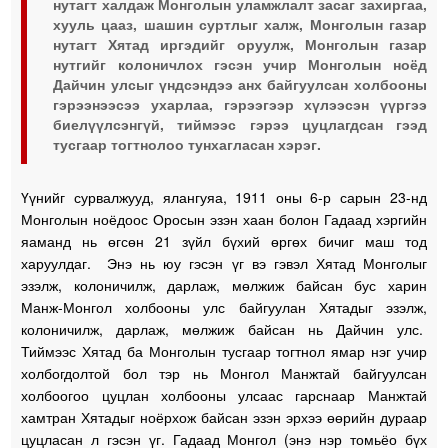
нутагт халдаж Монголын уламжлалт засаг захиргаа,
хууль цааз, шашин суртлыг халж, Монголын газар
нутагт Хятад иргэдийг оруулж, Монголын газар
нутгийг колоничлох гэсэн учир Монголын ноёд
Дайчин улсыг үндсэндээ анх байгуулсан холбооны
гэрээнээсээ ухарлаа, гэрээгээр хүлээсэн үүргээ
биелүүлсэнгүй, тиймээс гэрээ цуцлагдсан гээд
тусгаар тогтнолоо тунхагласан хэрэг.
Үүнийг сурвалжууд, ялангуяа, 1911 оны 6-р сарын 23-нд
Монголын ноёдоос Оросын эзэн хаан болон Гадаад хэргийн
яаманд нь өгсөн 21 зүйл бүхий өргөх бичиг маш тод
харуулдаг. Энэ нь юу гэсэн үг вэ гэвэл Хятад Монголыг
эзэлж, колоничилж, дарлаж, мөлжиж байсан бус харин
Манж-Монгол холбооны улс байгуулан Хятадыг эзэлж,
колоничилж, дарлаж, мөлжиж байсан нь Дайчин улс.
Тиймээс Хятад ба Монголын тусгаар тогтнол ямар нэг учир
холбогдолтой бол тэр нь Монгол Манжтай байгуулсан
холбоогоо цуцлан холбооны улсаас гарснаар Манжтай
хамтран Хятадыг ноёрхож байсан эзэн эрхээ өөрийн дураар
цуцласан л гэсэн үг. Гадаад Монгол (энэ нэр томьёо бүх