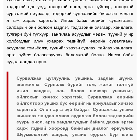
тодорхой цаг үед, тодорхой онол, арга зүйгээр, тодорхой
сурвалжийн хүрээнд, тодорхой судлаачийн бүтээсэн мэдлэг
л гэж харах хэрэгтэй. Ингэж байж өөрийн судалгааны
салбарын бий болсон мэдлэг, тэдгээрийн хязгаар, хандлага,
тулгарч буй түлхүүр, зангилаа асуудлыг мэдэж, түүний учир
холбогдлыг илүү ухаарах төдийгүй, өөрийн судалгааны
асуудлаа томьёолж, түүнийг хэрхэн судлах, тайлах хандлага,
арга зүйгээ боловсруулах боломжтой болно. Ингэж байж
судалгаандаа орно.
Сурвалжаа цуглуулна, уншина, задлан шүүнэ,
шинжилнэ. Сурвалж бүрийг том, жижиг гэлтгүй
ижил хандаж, аль болох шинээр уншихыг,
ойлгохыг хичээх хэрэгтэй. Сурвалжаа өөрийн
ойлголтоор унших бус өөрийг нь яриулахыг хичээх
хэрэгтэй. Олон арга зүй байдаг. Сурвалжаа унших
шинжлэх явцдаа өмнөх судалгаа болон тэдгээрийн
суурь онол, арга хандлагуудыг байнга дахин эргэн
харж тэдний хооронд байнгын диалог өрнүүлнэ.
Шүүмжлэлтэй хандах, унших судлах бүр шинэ