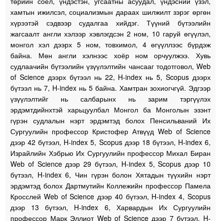
төрийн соёл, үндэстэн, угсаатны асуудал, үндэсний үзэл,
хамтын ижилсэл, социализмын дараах шилжилт зэрэг өргөн
хүрээтэй сэдвээр судалгаа хийдэг. Түүний бүтээлийн
жагсаалт англи хэлээр хэвлэгдсэн 2 ном, 10 гаруй өгүүлэл,
монгол хэл дээрх 5 ном, товхимол, 4 өгүүллээс бүрдэж
байна. Мөн англи хэлнээс хоёр ном орчуулжээ. Хувь
судлаачийн бүтээлийн үзүүлэлтийн чансааг тодотговол, Web
of Science дээрх бүтээл нь 22, H-index нь 5, Scopus дээрх
бүтээл нь 7, H-index нь 5 байна. Хамтран зохиогчгүй. Эдгээр
үзүүлэлтийг нь салбарынх нь зарим тэргүүлэх
эрдэмтдийнхтэй харьцуулбал Монгол ба Монголын эзэнт
гүрэн судлалын нэрт эрдэмтэд болох Пенсильваний Их
Сургуулийн профессор Кристофер Атвүүд Web of Science
дээр 42 бүтээл, H-index 5, Scopus дээр 18 бүтээл, H-index 6,
Израйлийн Хэбрью Их Сургуулийн профессор Михал Биран
Web of Science дээр 29 бүтээл, H-index 5, Scopus дээр 10
бүтээл, H-index 6, Чин гүрэн болон Хятадын түүхийн нэрт
эрдэмтэд болох Дартмутийн Коллежийн профессор Памела
Кросслей Web of Science дээр 40 бүтээл, H-index 4, Scopus
дээр 13 бүтээл, H-index 6, Харвардын Их Сургуулийн
профессор Марк Эллиот Web of Science дээр 7 бүтээл, H-