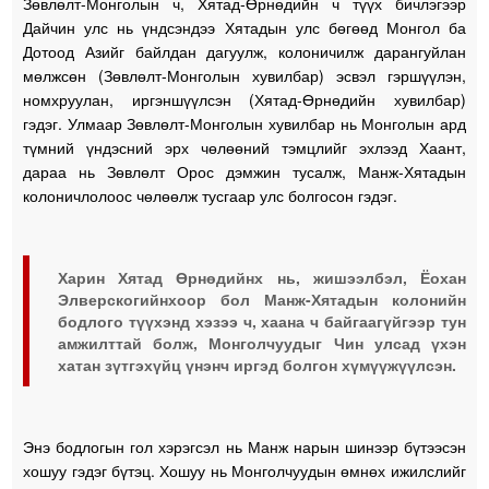
Зөвлөлт-Монголын ч, Хятад-Өрнөдийн ч түүх бичлэгээр
Дайчин улс нь үндсэндээ Хятадын улс бөгөөд Монгол ба
Дотоод Азийг байлдан дагуулж, колоничилж дарангуйлан
мөлжсөн (Зөвлөлт-Монголын хувилбар) эсвэл гэршүүлэн,
номхруулан, иргэншүүлсэн (Хятад-Өрнөдийн хувилбар)
гэдэг. Улмаар Зөвлөлт-Монголын хувилбар нь Монголын ард
түмний үндэсний эрх чөлөөний тэмцлийг эхлээд Хаант,
дараа нь Зөвлөлт Орос дэмжин тусалж, Манж-Хятадын
колоничлолоос чөлөөлж тусгаар улс болгосон гэдэг.
Харин Хятад Өрнөдийнх нь, жишээлбэл, Ёохан
Элверскогийнхоор бол Манж-Хятадын колонийн
бодлого түүхэнд хэзээ ч, хаана ч байгаагүйгээр тун
амжилттай болж, Монголчуудыг Чин улсад үхэн
хатан зүтгэхүйц үнэнч иргэд болгон хүмүүжүүлсэн.
Энэ бодлогын гол хэрэгсэл нь Манж нарын шинээр бүтээсэн
хошуу гэдэг бүтэц. Хошуу нь Монголчуудын өмнөх ижилслийг