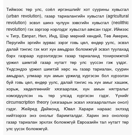
Тиймээс төр улс, соёл иргэншлийг хот суурины хувьсгал
(urban revolution), газар тариалангийн хувьсгал (agricultural
revolution) эсвэл шинэ чулуун зэвсгийн хувьсгал (neolithic
revolution) гэх зэргээр нэрлэдэг хувьсгал авчсан гэдэг. Иймээс
ч Тигр, Евпрат, Нил, Инд, Шар мөрний хөндий, Төв Америк,
Перугийн эргийн зурвас зэрэг говь цөл, өндөр уулс, эсвэл
далай тэнгис гэх мэт хүн амьдрах боломжгүй эсвэл туулахад
бэрх газраар хүрээлэгдсэн газар тариаланд тохиромжтой
үржил шимтэй газар нутагт төр улс үүссэн гэж үздэг.
Үндсэндээ үржил шимтэй хөрс нь газар тариалан, суурин
амьдрал, улмаар хүн амын үржилд хүргэсэн бол хүрээлэн
буй говь цөл, өндөр уулс, далай тэнгис нь хүн амыг хашиж,
хорьж, хөдөлгөөнийг хязгаарлаж, хүн амын нягтралыг
нэмэгдүүлсэн нь төр улсад хүргэсэн гэдэг. Үүнийг
circumscription theory (хязгаарын эсвэл хязгаарлалтын онол)
гэдэг. Жейред Даймонд, Ювал Харари нараас эхлээд
нийтээрээ энэ онолыг баримталдаг. Харин энэ онолоор
газар тариалан эрхлэх боломжгүй Евроазийн тал нутагт төр
улс үүсэх боломжгүй.