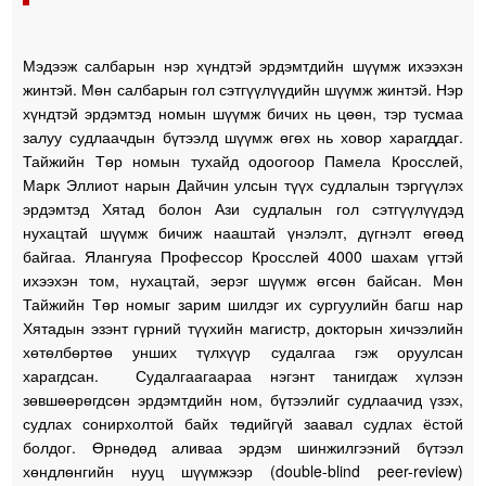
Мэдээж салбарын нэр хүндтэй эрдэмтдийн шүүмж ихээхэн
жинтэй. Мөн салбарын гол сэтгүүлүүдийн шүүмж жинтэй. Нэр
хүндтэй эрдэмтэд номын шүүмж бичих нь цөөн, тэр тусмаа
залуу судлаачдын бүтээлд шүүмж өгөх нь ховор харагддаг.
Тайжийн Төр номын тухайд одоогоор Памела Кросслей,
Марк Эллиот нарын Дайчин улсын түүх судлалын тэргүүлэх
эрдэмтэд Хятад болон Ази судлалын гол сэтгүүлүүдэд
нухацтай шүүмж бичиж нааштай үнэлэлт, дүгнэлт өгөөд
байгаа. Ялангуяа Профессор Кросслей 4000 шахам үгтэй
ихээхэн том, нухацтай, эерэг шүүмж өгсөн байсан. Мөн
Тайжийн Төр номыг зарим шилдэг их сургуулийн багш нар
Хятадын эзэнт гүрний түүхийн магистр, докторын хичээлийн
хөтөлбөртөө унших түлхүүр судалгаа гэж оруулсан
харагдсан. Судалгаагаараа нэгэнт танигдаж хүлээн
зөвшөөрөгдсөн эрдэмтдийн ном, бүтээлийг судлаачид үзэх,
судлах сонирхолтой байх төдийгүй заавал судлах ёстой
болдог. Өрнөдөд аливаа эрдэм шинжилгээний бүтээл
хөндлөнгийн нууц шүүмжээр (double-blind peer-review)