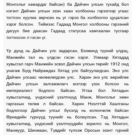
Монголыг хамардаг байсан) ба Дайчин улсын тухайд бол
нэгэнт Дайчин улсын эзэн хаан холбооны гэрээгээр угаас
тогтсон хуулиа зөрчсөн нь уг гэрээ ба холбоогоо цуцалсан
хэрэг болсон. Тиймээс Гадаад Монгол холбооны гэрээний
дагуух бие даасан Гадаад статусаа хамгаалан тусгаар
тогтносон л гэсэн үг.
Үр дүнд нь Дайчин улс задарсан, Бээжинд түүний үлдэц,
Манжийн тал нь үлдсэн гэсэн хэрэг. Улмаар Хятадад
хувьсгал гарч Манжийн эсвэл Дайчин улсын төрийг 1912 онд
унагаж Бүгд Найрамдах Хятад улс байгуулагдсан. Энэ улс
Дайчин улсаас чөлөөлөгдсөн улс. Харин энэ улс өөрийгөө
Дайчин улсын залгамжлагч мэтээр үзэх болсон нь
империалист бодлого байсан. Угтаа бол Хятадын
хувьсгалчид, үндэсний үзэлтнүүд Манж, Монголыг хөөн
гаргахын төлөө л байсан. Харин Нээлттэй Хаалганы
бодлогоор Дайчин улсыг бүхэлд нь колончилж байсан
Өрнөдийн гүрнүүд түүнийг нь болиулсан. Тэд Хятадын
хувьсгалчид, үндэсний үзэлтнүүдийн зорилго нь Монгол,
Манжуур, Шинжаан, Түвдийг түлхэж Оросын эзэнт гүрний