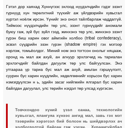
Гэтэл дор хаяхад Хүннүгээс эхлээд нүүдэлчдийн гэдэг эзэнт
гүрнүүд хүн төрөлхтний түүхийг аж үйлдвэрийн хувьсгал
хүртэл ноёлж ирсэн. Үүнийг энэ онол тайлбарлаж чаддаггүй.
Тиймээс нүүдэлчдийн төр улс, эзэнт гүрнүүдийг аномали
буюу гаж, зүй бус зүйл гээд, жинхэнэ төр улс, жинхэнэ эзэнт
гүрэн биш харин овог аймгийн холбоо (tribal confederacy),
эсвэл сүүдрийн эзэн гүрэн (shadow empire) гэх мэтээр
нэрлэж, томьёолдог. Миний ном энэ тогтсон онолыг няцааж,
оронд нь мал аж ахуй, ан агнуур эрхлэгчид нь тариалан
эрхлэгчдийг байлдан дагуулж төр улс байгуулсан. Энэ
утгаараа үр тариа бус мал аж ахуй, амьтан гэршүүлэлт,
суурин бус харин нүүдлийн, хөдөлгөөнийг хорьсон бус харин
нэмэгдүүлсэн н ь, эдийн засаг нийгмийн ялгарал бус харин
байлдан дагуулал, улс төрийн нэгдэл төр улсад хүргэсэн.
Товчхондоо хүний үзэл санаа, технологийн
хувьсгал, ялангуяа хүнээс ангид мал, завь гэх мэт
тээврийн хэрэгсэл бий болсон нь шийдвэрлэх ач
холбогдолтой байсан гэж үзсэн. Хураангуйлбал