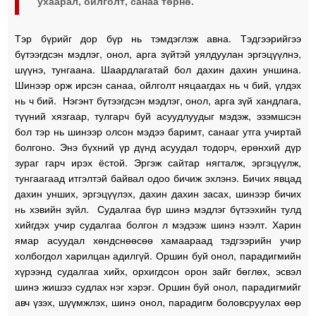
ухаарал, ойлголт, санаа төрнө.
Тэр бүрийг дор бүр нь тэмдэглэж авна. Тэдгээрийгээ
бүтээгдсэн мэдлэг, онол, арга зүйтэй уялдуулан эргэцүүлнэ,
шүүнэ, тунгаана. Шаардлагатай бол дахин дахин уншина.
Шинээр орж ирсэн санаа, ойлголт няцаагдах нь ч бий, үлдэх
нь ч бий. Нэгэнт бүтээгдсэн мэдлэг, онол, арга зүй хандлага,
түүний хязгаар, тулгарч буй асуудлуудыг мэдэж, эзэмшсэн
бол тэр нь шинээр олсон мэдээ баримт, санааг утга учиртай
болгоно. Энэ бүхний үр дүнд асуудал тодорч, ерөнхий дүр
зураг гарч ирэх ёстой. Эргэж сайтар нягталж, эргэцүүлж,
тунгаагаад итгэлтэй байвал одоо бичиж эхлэнэ. Бичих явцад
дахин унших, эргэцүүлэх, дахин дахин засах, шинээр бичих
нь хэвийн зүйл. Судалгаа бүр шинэ мэдлэг бүтээхийн тулд
хийгдэх учир судалгаа болгон л мэдээж шинэ нээлт. Харин
ямар асуудал хөндснөөсөө хамаараад тэдгээрийн учир
холбогдол харилцан адилгүй. Оршин буй онол, парадигмийн
хүрээнд судалгаа хийх, орхигдсон орон зайг бөглөх, эсвэл
шинэ жишээ судлах нэг хэрэг. Оршин буй онол, парадигмийг
авч үзэх, шүүмжлэх, шинэ онол, парадигм боловсруулах өөр