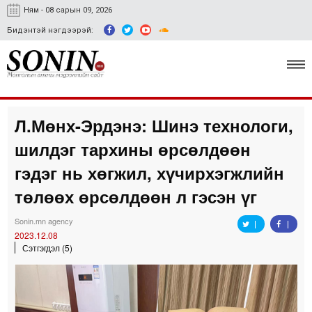
Ням - 08 сарын 09, 2026
Бидэнтэй нэгдээрэй:
Л.Мөнх-Эрдэнэ: Шинэ технологи,
Улс төр, эдийн засаг
шилдэг тархины өрсөлдөөн
Гэмт хэрэг
гэдэг нь хөгжил, хүчирхэгжлийн
Нийгэм, соёл
төлөөх өрсөлдөөн л гэсэн үг
Спорт
Sonin.mn agency
2023.12.08
Easy news
Сэтгэгдэл (5)