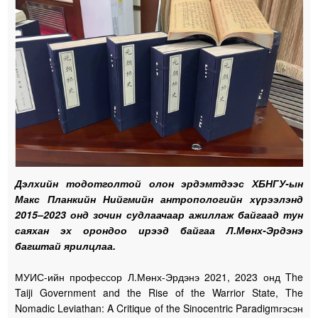
Дэлхийн тодотголтой олон эрдэмтдээс ХБНГУ-ын
Макс Планкийн Нийгмийн антропологийн хүрээлэнд
2015–2023 онд зочин судлаачаар ажиллаж байгаад тун
саяхан эх орондоо ирээд байгаа Л.Мөнх-Эрдэнэ
багштай ярилцлаа.
МУИС-ийн профессор Л.Мөнх-Эрдэнэ 2021, 2023 онд The
Taiji Government and the Rise of the Warrior State, The
Nomadic Leviathan: A Critique of the Sinocentric Paradigmгэсэн