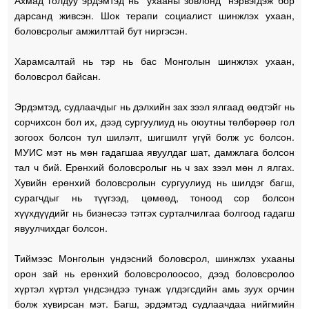
дарсанд живсэн. Шок терапи социалист шинжлэх ухаан,
боловсролыг амжилттай бут ниргэсэн.
Харамсалтай нь тэр нь бас Монголын шинжлэх ухаан,
боловсрол байсан.
Эрдэмтэд, судлаачдыг нь дэлхийн зах зээл ялгаад өөдтэйг нь
сорчихсон бол их, дээд сургуулиуд нь оюутны төлбөрөөр гол
зогоох болсон тул шилэлт, шигшилт үгүй болж ус болсон.
МУИС мэт нь мөн гадагшаа явуулдаг шат, дамжлага болсон
тал ч бий. Ерөнхий боловсролыг нь ч зах зээл мөн л ялгах.
Хувийн ерөнхий боловсролын сургуулиуд нь шилдэг багш,
сурагчдыг нь түүгээд, цөмөөд, тоноод сор болсон
хүүхдүүдийг нь бизнесээ тэтгэх сурталчилгаа болгоод гадагш
явуулчихдаг болсон.
Тиймээс Монголын үндэсний боловсрол, шинжлэх ухааны
орон зай нь ерөнхий боловсролоосоо, дээд боловсролоо
хүртэл хүртэл үндсэндээ тунаж үлдэгсдийн амь зуух орчин
болж хувирсан мэт. Багш, эрдэмтэд судлаачдаа нийгмийн