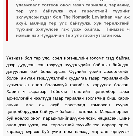
уламжлалт тогтсон онол газар тариалан, тариачид
төр улс байгуулж хүн төрөлхтний түүхийг
эхлүүлсэн гэдэг бол The Nomadic Leviathan мал аж
ахуй, малчид төр улс байгуулж, хүн төрөлхтний
түүхийг эхлүүлсэн гэж үзэж байгаа. Тиймээс ч
номын нэр Нүүдэлчин Төр улс гэсэн утгатай юм.
Үнэндээ бол төр улс, соёл иргэншлийн голомт гээд байгаа
дээр дурдсан сав газрууд нүүдэлчдийн байнгын байлдан
дагууллын бай болж ирсэн. Сүүлийн үеийн археологийн
болон амьтан гэршүүлэлтийн судалгаа газар тариалангийн
хувьсгалын онол боломжгүй гэдгийг ч харуулах болсон.
Харин ч эсрэгээр Гёбекли Тепегийн цогцолбор зэрэг
археологийн нээлтүүд газар тариалан эрхлэгчид биш, харин
анчид, мал аж ахуй эрхлэгчид томоохон суурин
цогцолборуудыг байгуулж байсныг нотолсон. Мэдээж оршин
буй ноёлох онол, парадигмийг шүүмжилсэн, няцаасан, шинэ
онол дэвшүүлж, хүн төрөлхтний түүхийг тэс өөрөөр эргэн
харахад хүргэж буй учир ном нэлээд маргаан өрнүүлэх