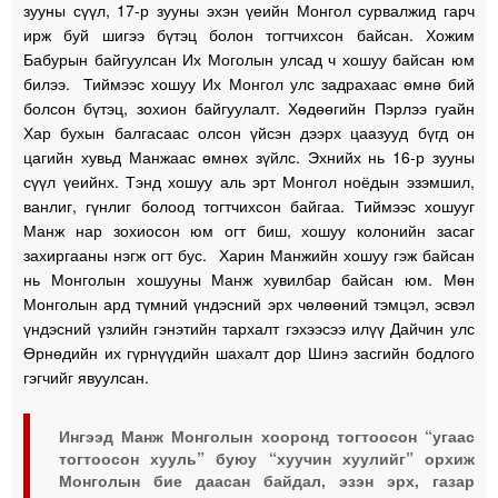
зууны сүүл, 17-р зууны эхэн үеийн Монгол сурвалжид гарч
ирж буй шигээ бүтэц болон тогтчихсон байсан. Хожим
Бабурын байгуулсан Их Моголын улсад ч хошуу байсан юм
билээ. Тиймээс хошуу Их Монгол улс задрахаас өмнө бий
болсон бүтэц, зохион байгуулалт. Хөдөөгийн Пэрлээ гуайн
Хар бухын балгасаас олсон үйсэн дээрх цаазууд бүгд он
цагийн хувьд Манжаас өмнөх зүйлс. Эхнийх нь 16-р зууны
сүүл үеийнх. Тэнд хошуу аль эрт Монгол ноёдын эзэмшил,
ванлиг, гүнлиг болоод тогтчихсон байгаа. Тиймээс хошууг
Манж нар зохиосон юм огт биш, хошуу колонийн засаг
захиргааны нэгж огт бус. Харин Манжийн хошуу гэж байсан
нь Монголын хошууны Манж хувилбар байсан юм. Мөн
Монголын ард түмний үндэсний эрх чөлөөний тэмцэл, эсвэл
үндэсний үзлийн гэнэтийн тархалт гэхээсээ илүү Дайчин улс
Өрнөдийн их гүрнүүдийн шахалт дор Шинэ засгийн бодлого
гэгчийг явуулсан.
Ингээд Манж Монголын хооронд тогтоосон “угаас
тогтоосон хууль” буюу “хуучин хуулийг” орхиж
Монголын бие даасан байдал, эзэн эрх, газар