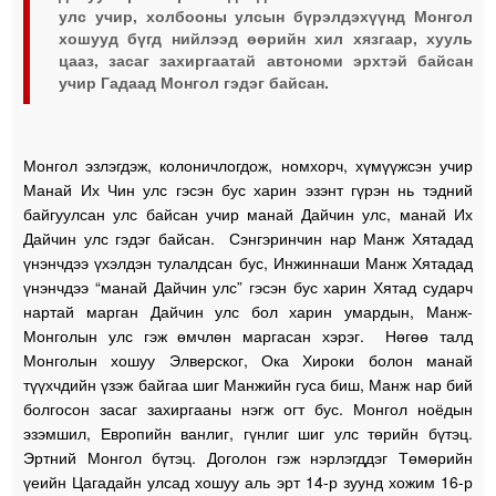
улс учир, холбооны улсын бүрэлдэхүүнд Монгол
хошууд бүгд нийлээд өөрийн хил хязгаар, хууль
цааз, засаг захиргаатай автономи эрхтэй байсан
учир Гадаад Монгол гэдэг байсан.
Монгол эзлэгдэж, колоничлогдож, номхорч, хүмүүжсэн учир
Манай Их Чин улс гэсэн бус харин эзэнт гүрэн нь тэдний
байгуулсан улс байсан учир манай Дайчин улс, манай Их
Дайчин улс гэдэг байсан. Сэнгэринчин нар Манж Хятадад
үнэнчдээ үхэлдэн тулалдсан бус, Инжиннаши Манж Хятадад
үнэнчдээ “манай Дайчин улс” гэсэн бус харин Хятад сударч
нартай марган Дайчин улс бол харин умардын, Манж-
Монголын улс гэж өмчлөн маргасан хэрэг. Нөгөө талд
Монголын хошуу Элверског, Ока Хироки болон манай
түүхчдийн үзэж байгаа шиг Манжийн гуса биш, Манж нар бий
болгосон засаг захиргааны нэгж огт бус. Монгол ноёдын
эзэмшил, Европийн ванлиг, гүнлиг шиг улс төрийн бүтэц.
Эртний Монгол бүтэц. Доголон гэж нэрлэгддэг Төмөрийн
үеийн Цагадайн улсад хошуу аль эрт 14-р зуунд хожим 16-р