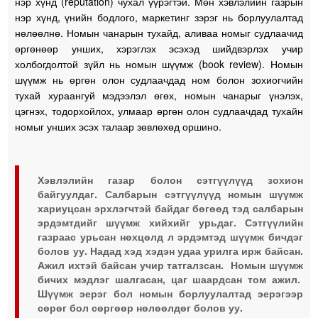
нэр хүнд (reputation) чухал үүрэгтэй. Мөн хэвлэлийн газрын
нэр хүнд, үнийн бодлого, маркетинг зэрэг нь борлуулалтад
нөлөөлнө. Номын чанарын тухайд, аливаа номыг судлаачид
өргөнөөр унших, хэрэглэх эсэхэд шийдвэрлэх учир
холбогдолтой зүйл нь номын шүүмж (book review). Номын
шүүмж нь өргөн олон судлаачдад ном болон зохиогчийн
тухай хураангуй мэдээлэл өгөх, номын чанарыг үнэлэх,
цэгнэх, тодорхойлох, улмаар өргөн олон судлаачдад тухайн
номыг унших эсэх талаар зөвлөхөд оршино.
Хэвлэлийн газар болон сэтгүүлүүд зохион
байгуулдаг. Салбарын сэтгүүлүүд номын шүүмж
хариуцсан эрхлэгчтэй байдаг бөгөөд тэд салбарын
эрдэмтдийг шүүмж хийхийг урьдаг. Сэтгүүлийн
газраас урьсан нөхцөлд л эрдэмтэд шүүмж бичдэг
болов уу. Надад хэд хэдэн удаа урилга ирж байсан.
Ажил ихтэй байсан учир татгалзсан. Номын шүүмж
бичих мэдлэг шалгасан, цаг шаардсан том ажил.
Шүүмж эерэг бол номын борлуулалтад эерэгээр
сөрөг бол сөргөөр нөлөөлдөг болов уу.