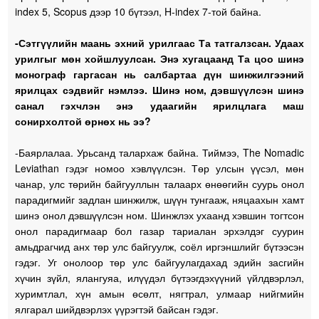
index 5, Scopus дээр 10 бүтээл, H-index 7-той байна.
-Сэтгүүлийн маань эхний урилгаас Та татгалзсан. Удаах
урилгыг мөн хойшлуулсан. Энэ хугацаанд Та цоо шинэ
монограф гаргасан нь салбартаа дүн шинжилгээний
ярилцах сэдвийг нэмлээ. Шинэ ном, дэвшүүлсэн шинэ
санал гэхчлэн энэ удаагийн ярилцлага маш
сонирхолтой өрнөх нь ээ?
-Баярлалаа. Урьсанд талархаж байна. Тиймээ, The Nomadic
Leviathan гэдэг номоо хэвлүүлсэн. Төр улсын үүсэл, мөн
чанар, улс төрийн байгууллын талаарх өнөөгийн суурь онол
парадигмийг задлан шинжилж, шүүн тунгааж, няцаахын хамт
шинэ онол дэвшүүлсэн ном. Шинжлэх ухаанд хэвшин тогтсон
онол парадигмаар бол газар тариалан эрхэлдэг суурин
амьдрагчид анх төр улс байгуулж, соёл иргэншлийг бүтээсэн
гэдэг. Уг онолоор төр улс байгуулагдахад эдийн засгийн
хүчин зүйл, ялангуяа, илүүдэл бүтээгдэхүүний үйлдвэрлэл,
хуримтлал, хүн амын өсөлт, нягтрал, улмаар нийгмийн
ялгарал шийдвэрлэх үүрэгтэй байсан гэдэг.