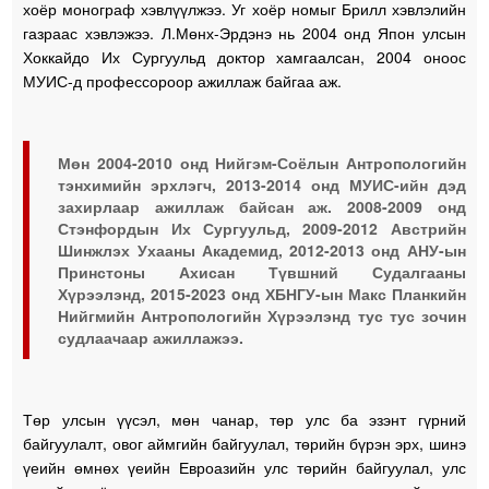
хоёр монограф хэвлүүлжээ. Уг хоёр номыг Брилл хэвлэлийн
газраас хэвлэжээ. Л.Мөнх-Эрдэнэ нь 2004 онд Япон улсын
Хоккайдо Их Сургуульд доктор хамгаалсан, 2004 оноос
МУИС-д профессороор ажиллаж байгаа аж.
Мөн 2004-2010 онд Нийгэм-Соёлын Антропологийн
тэнхимийн эрхлэгч, 2013-2014 онд МУИС-ийн дэд
захирлаар ажиллаж байсан аж. 2008-2009 онд
Стэнфордын Их Сургуульд, 2009-2012 Австрийн
Шинжлэх Ухааны Академид, 2012-2013 онд АНУ-ын
Принстоны Ахисан Түвшний Судалгааны
Хүрээлэнд, 2015-2023 oнд ХБНГУ-ын Макс Планкийн
Нийгмийн Антропологийн Хүрээлэнд тус тус зочин
судлаачаар ажиллажээ.
Төр улсын үүсэл, мөн чанар, төр улс ба эзэнт гүрний
байгуулалт, овог аймгийн байгуулал, төрийн бүрэн эрх, шинэ
үеийн өмнөх үеийн Евроазийн улс төрийн байгуулал, улс