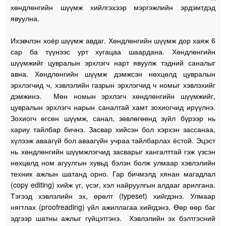
хөндлөнгийн шүүмж хийлгэхээр мэргэжлийн эрдэмтдэд
явуулна.
Ихэвчлэн хоёр шүүмж авдаг. Хөндлөнгийн шүүмж дор хаяж 6
сар ба түүнээс урт хугацаа шаардана. Хөндлөнгийн
шүүмжийг цувралын эрхлэгч нарт явуулж тэдний саналыг
авна. Хөндлөнгийн шүүмж дэмжсэн нөхцөлд цувралын
эрхлэгчид ч, хэвлэлийн газрын эрхлэгчид ч номыг хэвлэхийг
дэмжинэ. Мөн номын эрхлэгч хөндлөнгийн шүүмжийг,
цувралын эрхлэгч нарын саналтай хамт зохиогчид ирүүлнэ.
Зохиогч өгсөн шүүмж, санал, зөвлөгөөнд зүйл бүрээр нь
хариу тайлбар бичнэ. Засвар хийсэн бол хэрхэн зассанаа,
хүлээж аваагүй бол аваагүйн учраа тайлбарлах ёстой. Эцэст
нь хөндлөнгийн шүүмжлэгчид засварыг хангалттай гэж үзсэн
нөхцөлд ном агуулгын хувьд бэлэн болж улмаар хэвлэлийн
техник ажлын шатанд орно. Гар бичмэлд хянан магадлал
(copy editing) хийж үг, үсэг, хэл найруулгын алдааг арилгана.
Тэгээд хэвлэлийн эх, өрөлт (typeset) хийгдэнэ. Улмаар
нягтлах (proofreading) үйл ажиллагаа хийгдэнэ. Өөр өөр баг
эдгээр шатны ажлыг гүйцэтгэнэ. Хэвлэлийн эх бэлтгэсний