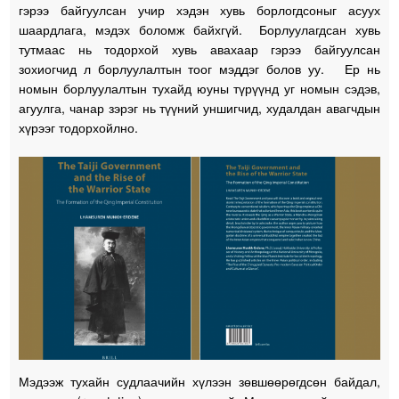
гэрээ байгуулсан учир хэдэн хувь борлогдсоныг асуух
шаардлага, мэдэх боломж байхгүй. Борлуулагдсан хувь
тутмаас нь тодорхой хувь авахаар гэрээ байгуулсан
зохиогчид л борлуулалтын тоог мэддэг болов уу. Ер нь
номын борлуулалтын тухайд юуны түрүүнд уг номын сэдэв,
агуулга, чанар зэрэг нь түүний уншигчид, худалдан авагчдын
хүрээг тодорхойлно.
Мэдээж тухайн судлаачийн хүлээн зөвшөөрөгдсөн байдал,