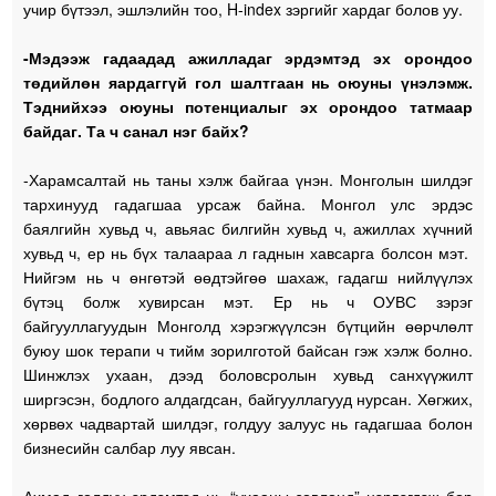
учир бүтээл, эшлэлийн тоо, H-index зэргийг хардаг болов уу.
-Мэдээж гадаадад ажилладаг эрдэмтэд эх орондоо
төдийлөн яардаггүй гол шалтгаан нь оюуны үнэлэмж.
Тэднийхээ оюуны потенциалыг эх орондоо татмаар
байдаг. Та ч санал нэг байх?
-Харамсалтай нь таны хэлж байгаа үнэн. Монголын шилдэг
тархинууд гадагшаа урсаж байна. Монгол улс эрдэс
баялгийн хувьд ч, авьяас билгийн хувьд ч, ажиллах хүчний
хувьд ч, ер нь бүх талаараа л гаднын хавсарга болсон мэт.
Нийгэм нь ч өнгөтэй өөдтэйгөө шахаж, гадагш нийлүүлэх
бүтэц болж хувирсан мэт. Ер нь ч ОУВС зэрэг
байгууллагуудын Монголд хэрэгжүүлсэн бүтцийн өөрчлөлт
буюу шок терапи ч тийм зорилготой байсан гэж хэлж болно.
Шинжлэх ухаан, дээд боловсролын хувьд санхүүжилт
ширгэсэн, бодлого алдагдсан, байгууллагууд нурсан. Хөгжих,
хөрвөх чадвартай шилдэг, голдуу залуус нь гадагшаа болон
бизнесийн салбар луу явсан.
Ахмад голдуу эрдэмтэд нь “ухааны зовлонд” нэрвэгдэж бор