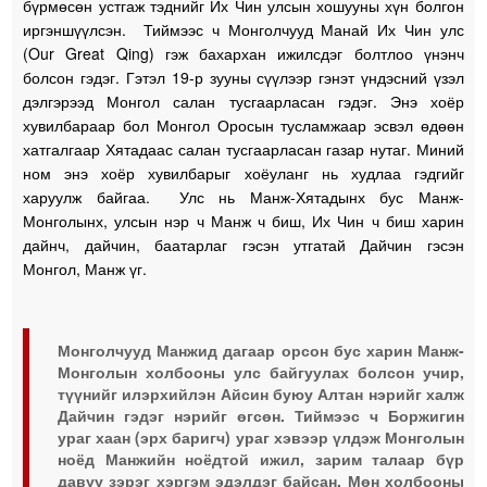
бүрмөсөн устгаж тэднийг Их Чин улсын хошууны хүн болгон
иргэншүүлсэн. Тиймээс ч Монголчууд Манай Их Чин улс
(Our Great Qing) гэж бахархан ижилсдэг болтлоо үнэнч
болсон гэдэг. Гэтэл 19-р зууны сүүлээр гэнэт үндэсний үзэл
дэлгэрээд Монгол салан тусгаарласан гэдэг. Энэ хоёр
хувилбараар бол Монгол Оросын тусламжаар эсвэл өдөөн
хатгалгаар Хятадаас салан тусгаарласан газар нутаг. Миний
ном энэ хоёр хувилбарыг хоёуланг нь худлаа гэдгийг
харуулж байгаа. Улс нь Манж-Хятадынх бус Манж-
Монголынх, улсын нэр ч Манж ч биш, Их Чин ч биш харин
дайнч, дайчин, баатарлаг гэсэн утгатай Дайчин гэсэн
Монгол, Манж үг.
Монголчууд Манжид дагаар орсон бус харин Манж-
Монголын холбооны улс байгуулах болсон учир,
түүнийг илэрхийлэн Айсин буюу Алтан нэрийг халж
Дайчин гэдэг нэрийг өгсөн. Тиймээс ч Боржигин
ураг хаан (эрх баригч) ураг хэвээр үлдэж Монголын
ноёд Манжийн ноёдтой ижил, зарим талаар бүр
давуу зэрэг хэргэм эдэлдэг байсан. Мөн холбооны