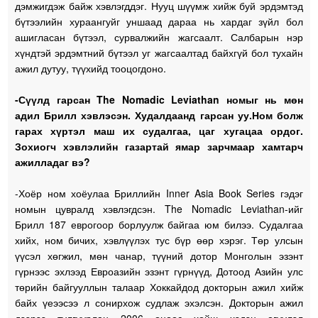
дэмжигдэж байж хэвлэгддэг. Нууц шүүмж хийж буй эрдэмтэд
бүтээлийн хураангуйг уншаад дараа нь хардаг зүйл бол
ашигласан бүтээл, сурвалжийн жагсаалт. Салбарын нэр
хүндтэй эрдэмтний бүтээл уг жагсаалтад байхгүй бол тухайн
ажил дутуу, түүхийд тооцогдоно.
-Сүүлд гарсан The Nomadic Leviathan номыг нь мөн
адил Брилл хэвлэсэн. Худалдаанд гарсан уу.Ном болж
гарах хүртэл маш их судалгаа, цаг хугацаа ордог.
Зохиогч хэвлэлийн газартай ямар зарчмаар хамтарч
ажилладаг вэ?
-Хоёр ном хоёулаа Бриллийн Inner Asia Book Series гэдэг
номын цувралд хэвлэгдсэн. The Nomadic Leviathan-ийг
Брилл 187 еврогоор борлуулж байгаа юм билээ. Судалгаа
хийх, ном бичих, хэвлүүлэх тус бүр өөр хэрэг. Төр улсын
үүсэл хөгжил, мөн чанар, түүний дотор Монголын эзэнт
гүрнээс эхлээд Евроазийн эзэнт гүрнүүд, Дотоод Азийн улс
төрийн байгууллын талаар Хоккайдод докторын ажил хийж
байх үеээсээ л сонирхож судлаж эхэлсэн. Докторын ажил
дээрээ тулгуурлан 2006 оноос хойш хэдэн өгүүлэл