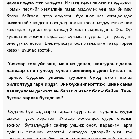
дараа индекс мөн хийгдэнэ. Ингээд эцэст нь хэвлэлтэд ордог.
Номын төслийг хэвлэлийн газар мэдүүлэх үед гар бичмэл
бэлэн байгаад, дээр өгүүлсэн бүх шат цаг хугацаандаа
амжилттай явагдсан нөхцөлд номын төсөл мэдүүлснээс ном
хэвлэгдэх хүртэл дор хаяхад 2 жил шаардагдана. Энэ бүх
хугацаанд зохиогч гэрээгээр хүлээсэн үүргээ цаг тухайд нь
биелүүлэх ёстой. Биелүүлэхгүй бол хэвлэлийн газар гэрээг
хэзээ ч цуцлах эрхтэй.
-Үнэхээр том үйл явц, маш их даваа, шалгуурыг даван
давсаар олон улсад хүлээн зөвшөөрөгдсөн бүтээл нь
гарчээ. Судалж, уншиж, туурвих бүрд олон салаа
ойлголтууд гарч ирдэг. Энэ бүхнийг нэгтгэж, шинэ санаа
дэвшүүлсэн дүгнэлт нь бараг л нээлт болж байна. Таны
бүтээл хэрхэн бүтдэг вэ?
-Судалж буй сэдвээрээ гарсан суурь сайн судалгаануудыг
шавхан үзэх хэрэгтэй. Улмаар холбогдох суурь онолын
зохиол, бүтээлүүдийг сайтар уншиж онол, парадигм, арга
зүйг нь эзэмших хэрэгтэй. Ингэхдээ эдгээрийг үнэн гэж
хүлээж авах, итгэх бус харин үргэлж шүүмжлэлтэй хандаж