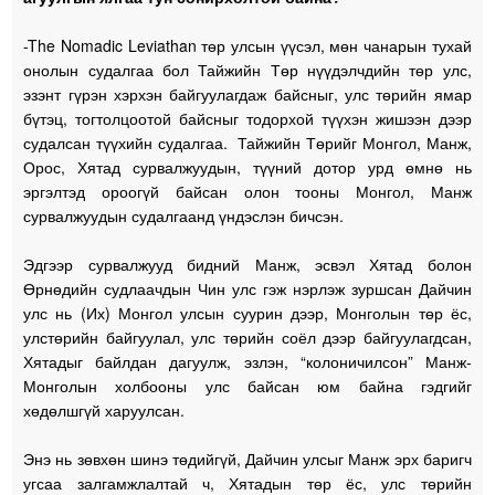
-The Nomadic Leviathan төр улсын үүсэл, мөн чанарын тухай
онолын судалгаа бол Тайжийн Төр нүүдэлчдийн төр улс,
эзэнт гүрэн хэрхэн байгуулагдаж байсныг, улс төрийн ямар
бүтэц, тогтолцоотой байсныг тодорхой түүхэн жишээн дээр
судалсан түүхийн судалгаа. Тайжийн Төрийг Монгол, Манж,
Орос, Хятад сурвалжуудын, түүний дотор урд өмнө нь
эргэлтэд ороогүй байсан олон тооны Монгол, Манж
сурвалжуудын судалгаанд үндэслэн бичсэн.
Эдгээр сурвалжууд бидний Манж, эсвэл Хятад болон
Өрнөдийн судлаачдын Чин улс гэж нэрлэж зуршсан Дайчин
улс нь (Их) Монгол улсын суурин дээр, Монголын төр ёс,
улстөрийн байгуулал, улс төрийн соёл дээр байгуулагдсан,
Хятадыг байлдан дагуулж, эзлэн, “колоничилсон” Манж-
Монголын холбооны улс байсан юм байна гэдгийг
хөдөлшгүй харуулсан.
Энэ нь зөвхөн шинэ төдийгүй, Дайчин улсыг Манж эрх баригч
угсаа залгамжлалтай ч, Хятадын төр ёс, улс төрийн