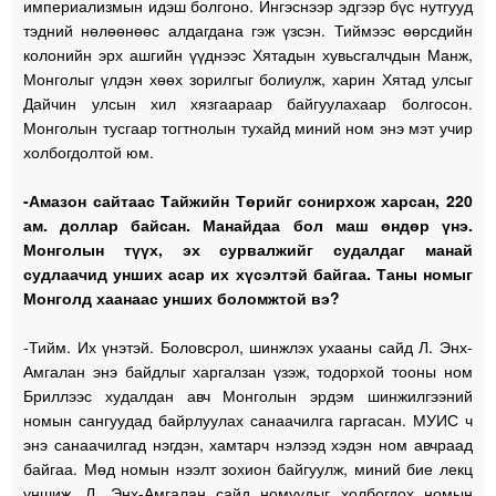
империализмын идэш болгоно. Ингэснээр эдгээр бүс нутгууд
тэдний нөлөөнөөс алдагдана гэж үзсэн. Тиймээс өөрсдийн
колонийн эрх ашгийн үүднээс Хятадын хувьсгалчдын Манж,
Монголыг үлдэн хөөх зорилгыг болиулж, харин Хятад улсыг
Дайчин улсын хил хязгаараар байгуулахаар болгосон.
Монголын тусгаар тогтнолын тухайд миний ном энэ мэт учир
холбогдолтой юм.
-Амазон сайтаас Тайжийн Төрийг сонирхож харсан, 220
ам. доллар байсан. Манайдаа бол маш өндөр үнэ.
Монголын түүх, эх сурвалжийг судалдаг манай
судлаачид унших асар их хүсэлтэй байгаа. Таны номыг
Монголд хаанаас унших боломжтой вэ?
-Тийм. Их үнэтэй. Боловсрол, шинжлэх ухааны сайд Л. Энх-
Амгалан энэ байдлыг харгалзан үзэж, тодорхой тооны ном
Бриллээс худалдан авч Монголын эрдэм шинжилгээний
номын сангуудад байрлуулах санаачилга гаргасан. МУИС ч
энэ санаачилгад нэгдэн, хамтарч нэлээд хэдэн ном авчраад
байгаа. Мөд номын нээлт зохион байгуулж, миний бие лекц
уншиж, Л. Энх-Амгалан сайд номуудыг холбогдох номын