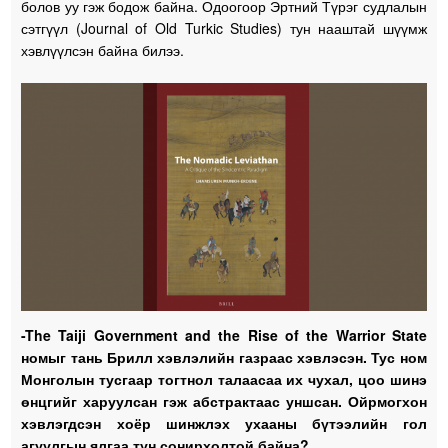
болов уу гэж бодож байна. Одоогоор Эртний Түрэг судлалын
сэтгүүл (Journal of Old Turkic Studies) тун нааштай шүүмж
хэвлүүлсэн байна билээ.
-The Taiji Government and the Rise of the Warrior State
номыг тань Брилл хэвлэлийн газраас хэвлэсэн. Тус ном
Монголын тусгаар тогтнол талаасаа их чухал, цоо шинэ
өнцгийг харуулсан гэж абстрактаас уншсан. Ойрмогхон
хэвлэгдсэн хоёр шинжлэх ухааны бүтээлийн гол
агуулгын ялгаа тун сонирхолтой байна?