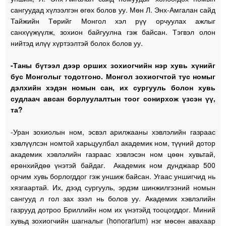
сангуудад хүлээлгэн өгөх болов уу. Мөн Л. Энх-Амгалан сайд
Тайжийн Төрийг Монгол хэл рүү орчуулах ажлыг
санхүүжүүлж, зохион байгуулна гэж байсан. Тэгвэл олон
нийтэд илүү хүртээлтэй болох болов уу.
-Таны бүтээл дээр орших зохиогчийн нэр хувь хүнийг
бус Монголыг тодотгоно. Монгол зохиогчтой тус номыг
дэлхийн хэдэн номын сан, их сургууль болон хувь
судлаач авсан борлуулалтын тоог сонирхож үзсэн үү,
та?
-Уран зохиолын ном, эсвэл арилжааны хэвлэлийн газраас
хэвлүүлсэн номтой харьцуулбал академик ном, түүний дотор
академик хэвлэлийн газраас хэвлэсэн ном цөөн хувьтай,
ерөнхийдөө үнэтэй байдаг. Академик ном дунджаар 500
орчим хувь борлогддог гэж уншиж байсан. Угаас уншигчид нь
хязгаартай. Их, дээд сургууль, эрдэм шинжилгээний номын
сангууд л гол зах зээл нь болов уу. Академик хэвлэлийн
газрууд дотроо Бриллийн ном их үнэтэйд тооцогддог. Миний
хувьд зохиогчийн шагналыг (honorarium) нэг мөсөн авахаар