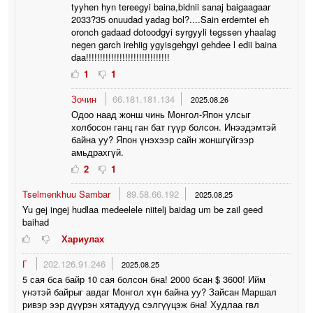
tyyhen hyn tereegyi baina,bidnii sanaj baigaagaar
2033?35 onuudad yadag bol?....Sain erdemtei eh
oronch gadaad dotoodgyi syrgyyli tegssen yhaalag
negen garch irehiig ygyisgehgyi gehdee l edii baina
daa!!!!!!!!!!!!!!!!!!!!!!!!!!!!!!
1
1
Зочин
66.181.181.134
2025.08.26
Одоо наад жонш чинь Монгол-Япон улсыг
холбосон ганц ган бат гүүр болсон. Инээдэмтэй
байна уу? Япон үнэхээр сайн жоншгүйгээр
амьдрахгүй.
2
1
Tselmenkhuu Sambar
89.58.66.192
2025.08.25
Yu gej ingej hudlaa medeelele niitelj baidag um be zail geed
baihad
Хариулах
Г
202.126.91.246
2025.08.25
5 сая бса байр 10 сая болсон бна! 2000 бсан $ 3600! Ийм
үнэтэй байрыг авдаг Монгол хүн байна уу? Зайсан Маршал
ривэр ээр дүүрэн хятадууд сэлгүүцэж бна! Худлаа гвл