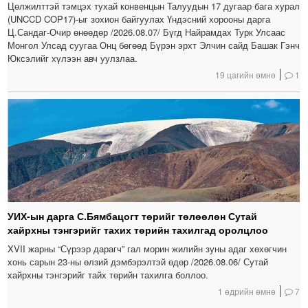
Цөлжилттэй тэмцэх тухай конвенцын Талуудын 17 дугаар бага хурал
(UNCCD COP17)-ыг зохион байгуулах Үндэсний хорооны дарга
Ц.Сандаг-Очир өнөөдөр /2026.08.07/ Бүгд Найрамдах Турк Улсаас
Монгол Улсад суугаа Онц бөгөөд Бүрэн эрхт Элчин сайд Башак Гэнч
Юксэлийг хүлээн авч уулзлаа.
19 цагийн өмнө
1
УИХ-ын дарга С.Бямбацогт төрийг төлөөлөн Сутай
хайрхны тэнгэрийг тахих төрийн тахилгад оролцлоо
XVII жарны “Сүрээр дарагч” гал морин жилийн зуны адаг хөхөгчин
хонь сарын 23-ны өлзий дэмбэрэлтэй өдөр /2026.08.06/ Сутай
хайрхны тэнгэрийг тайх төрийн тахилга боллоо.
1 өдрийн өмнө
7