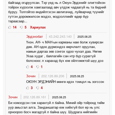
байгаад огцруулсан. Тэр үед нь л Оюун-Эрдэнийг олигтойхон
тойрон хүрээлж хамгаалаад авч үлдэж чадаагүй нь та бидний
буруу. Толгойгоо өндийлгэсэн авлигачид, луйварчид түүнийг
гүтгэн доромжилсон мэдээ, мэдээллиийг өдөр бүр
тараасаар...
14
5
Хариулах
Эрдэнэбат
43.242.243.140
2025.08.25
Үнэн. АН- ч МАН-ын карманы нам болж хувирсан
дөө. АН одоо дүрмэндээ өөрчлөлт оруулан,
намын даргаа зөв сонгох одоо чухал даа. Нөгөө
Ухаа худаг , баялагийн сан нтр бүр сураггүй
болсноос л харахад бүх юм ойлгомжтой шүү дээ
4
1
Зочин
202.126.89.206
2025.08.25
ОЮУН ЭРДЭНИЙН мөнгө идэх тэмцэл нь зогссон
3
4
Зочин
202.126.89.161
2025.08.25
Би нэмэгдсэн гэж харахгүй л байна. Миний ойр тойронд тийм
уур амьсгал алга. Занданшатар юм хийхгүй бол ер нь улс
орноороо босч магадгүй л байна шүү. Шудрага нийгмийн