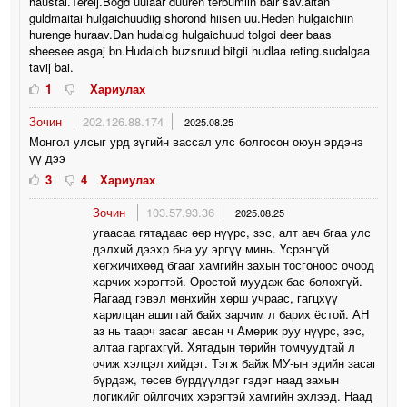
haustai.Terelj.Bogd uulaar duuren terbumiin bair sav.altan
guldmaitai hulgaichuudiig shorond hiisen uu.Heden hulgaichiin
hurenge huraav.Dan hudalcg hulgaichuud tolgoi deer baas
sheesee asgaj bn.Hudalch buzsruud bitgii hudlaa reting.sudalgaa
tavij bai.
1
Хариулах
Зочин
202.126.88.174
2025.08.25
Монгол улсыг урд зүгийн вассал улс болгосон оюун эрдэнэ
үү дээ
3
4
Хариулах
Зочин
103.57.93.36
2025.08.25
угаасаа гятадаас өөр нүүрс, зэс, алт авч бгаа улс
дэлхий дээхр бна уу эргүү минь. Үсрэнгүй
хөгжичихөөд бгааг хамгийн захын тосгоноос очоод
харчих хэрэгтэй. Оростой муудаж бас болохгүй.
Яагаад гэвэл мөнхийн хөрш учраас, гагцхүү
харилцан ашигтай байх зарчим л барих ёстой. АН
аз нь таарч засаг авсан ч Америк руу нүүрс, зэс,
алтаа гаргахгүй. Хятадын төрийн томчуудтай л
очиж хэлцэл хийдэг. Тэгж байж МУ-ын эдийн засаг
бүрдэж, төсөв бүрдүүлдэг гэдэг наад захын
логикийг ойлгочих хэрэгтэй хамгийн эхлээд. Наад