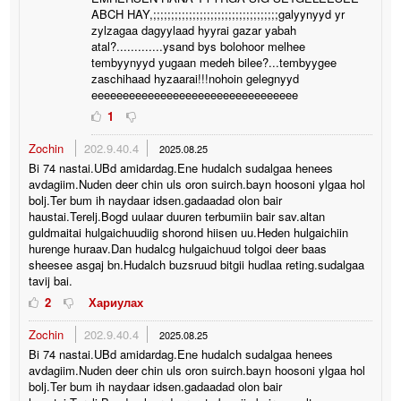
ABCH HAY,;;;;;;;;;;;;;;;;;;;;;;;;;;;;;;;;;;;galyynyyd yr
zylzagaa dagyylaad hyyrai gazar yabah
atal?.............ysand bys bolohoor melhee
tembyynyyd yugaan medeh bilee?...tembyygee
zaschihaad hyzaarai!!!nohoin gelegnyyd
eeeeeeeeeeeeeeeeeeeeeeeeeeeeeeeee
1
Zochin
202.9.40.4
2025.08.25
Bi 74 nastai.UBd amidardag.Ene hudalch sudalgaa henees
avdagiim.Nuden deer chin uls oron suirch.bayn hoosoni ylgaa hol
bolj.Ter bum ih naydaar idsen.gadaadad olon bair
haustai.Terelj.Bogd uulaar duuren terbumiin bair sav.altan
guldmaitai hulgaichuudiig shorond hiisen uu.Heden hulgaichiin
hurenge huraav.Dan hudalcg hulgaichuud tolgoi deer baas
sheesee asgaj bn.Hudalch buzsruud bitgii hudlaa reting.sudalgaa
tavij bai.
2
Хариулах
Zochin
202.9.40.4
2025.08.25
Bi 74 nastai.UBd amidardag.Ene hudalch sudalgaa henees
avdagiim.Nuden deer chin uls oron suirch.bayn hoosoni ylgaa hol
bolj.Ter bum ih naydaar idsen.gadaadad olon bair