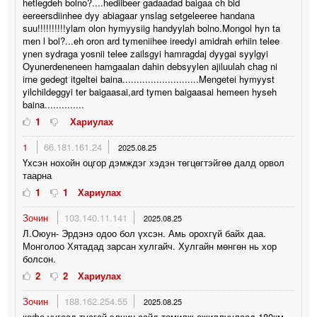
hetlegdeh bolno?....hediibeer gadaadad baigaa ch bid
eereersdiinhee dyy abiagaar ynslag setgeleeree handana
suu!!!!!!!!!!ylam olon hymyysiig handyylah bolno.Mongol hyn ta
men l bol?...eh oron ard tymeniihee ireedyi amidrah erhiin telee
ynen sydraga yosnii telee zailsgyi hamragdaj dyygai syylgyi
Oyunerdeneneen hamgaalan dahin debsyylen ajiluulah chag ni
irne gedegt itgeltei baina...........................Mengetei hymyyst
yilchildeggyi ter baigaasai,ard tymen baigaasai hemeen hyseh
baina..............
1
Хариулах
1
66.181.161.24
2025.08.25
Үхсэн нохойн оцгор дэмждэг хэдэн төгцөгтэйгөө далд орвол
таарна
1
1
Хариулах
Зочин
103.140.11.141
2025.08.25
Л.Оюун- Эрдэнэ одоо бол үхсэн. Амь орохгүй байх даа.
Монголоо Хятадад зарсан хулгайч. Хулгайн мөнгөн нь хор
болсон.
2
2
Хариулах
Зочин
188.162.254.55
2025.08.25
кофе уугаад тусгай элчин сайд томилж ажиллуулаад 180км