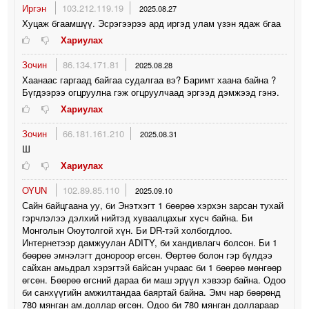
Иргэн
103.212.119.19
2025.08.27
Хуцаж бгаамшүү. Эсрэгээрээ ард иргэд улам үзэн ядаж бгаа
Хариулах
Зочин
86.134.171.81
2025.08.28
Хаанаас гаргаад байгаа судалгаа вэ? Баримт хаана байна ?
Бүгдээрээ огцруулна гэж огцруулчаад эргээд дэмжээд гэнэ.
Хариулах
Зочин
66.181.161.210
2025.08.31
Ш
Хариулах
OYUN
102.89.85.110
2025.09.10
Сайн байцгаана уу, би Энэтхэгт 1 бөөрөө хэрхэн зарсан тухай
гэрчлэлээ дэлхий нийтэд хуваалцахыг хүсч байна. Би
Монголын Оюутолгой хүн. Би DR-тэй холбогдлоо.
Интернетээр дамжуулан ADITY, би хандивлагч болсон. Би 1
бөөрөө эмнэлэгт донороор өгсөн. Өөртөө болон гэр бүлдээ
сайхан амьдрал хэрэгтэй байсан учраас би 1 бөөрөө мөнгөөр
өгсөн. Бөөрөө өгсний дараа би маш эрүүл хэвээр байна. Одоо
би санхүүгийн амжилтандаа баяртай байна. Эмч нар бөөрөнд
780 мянган ам.доллар өгсөн. Одоо би 780 мянган доллараар