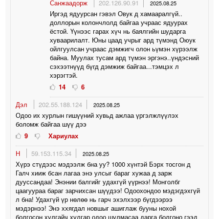
Санжаадорж
202.126.90.91
2025.08.25
Иргэд ядуурсан гэвэл Овук д хамааралгүй..
доллорын колончлолд байгаа учраас ядуурах
ёстой. Үүнээс гарах хүч нь баялгийн шударга
хуваарилалт. Юны цаад учрыг ард түмэнд Оюук
ойлгуулсан учраас дэмжигч олон ьүмэн хүрээлж
байна. Муулах тусам ард түмэн эргэнэ..үндэсний
сэхээтнүүд бүгд дэмжиж байгаа...тэмцэх л
хэрэгтэй.
14
6
Дэл
202.55.188.124
2025.08.25
Одоо их хурлын гишүүний хувьд ажлаа үргэлжлүүлэх
боломж байгаа шүү дээ
9
Хариулах
Н
59.153.115.34
2025.08.25
Хүрэ стүдээс мэдээлж бна уу? 1000 хүнтэй Бэрх тосгон д
Галч хииж бсан лагаа энэ улсыг бараг хужаа д зарж
дууссандаа! Энэнии балгийг удахгүй үүрнээ! Монголбг
цаагуураа бараг зарчихсан шүүдээ! Одоохондоо мэдэгдэхгүй
л бна! Удахгүй үр нөлөө нь гарч эхэлхээр бүгдээрээ
мэдэрнээ! Энэ ххягдал новшыг ашиглаж бууны нохой
болгосон хулгайч хулгар одоо шулмасаа дарга болгоно гээд