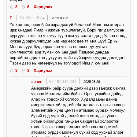
3
5
Хариулах
Р
59.153.115.34
2025.08.25
Үл хөдлөх, орон байр зарагдахгүй боллооо! Маш том хямрал
ирж бнадаа! Ямар ч ажлын туршлагагүй, Бэрх гдг дампурсан
сургууль төгссөн ч юмуу гүү ч юм уу салга сда д Улсаа өгөөд
хужаа д заруулчихдаг бид нар өөрсдөө т1 бна шүү! Ер нь
Монголчууд бүгдээрээ соц үеээс өвлөсөн дутуугын
комплекстэй ард түмэн юм бна даа! Тиимээс дандаа
өөртэйгээ адилхан дутуу хулгайч луйварчингуудаа дэмждэг!
Тэрэн дээр нь нөгөөдүүл нь тоглодог! Иим л юм бна!
3
3
Хариулах
Зочин
66.181.181.134
2025.08.26
Америкийн байр суурь дэлхий дээр ганхаж байгаа
учраас Монголд ийм байна. Орос украйны дайнд
ялах нь тодорхой боллоо. Худалдааны дайнд
америк ялахгүй гэдгийн баталгаа нь газрын ховор
элементийн хүнд цөмтэй атомаас бүрдэх молекул
бүхий орд уурхай дэлхий дээр хятадын ухань
хотын ойролцоод ганцхан байдагтай холбоотой
гэнэ. Газрын ховор элементийн хөнгөн цөмтэй
атомаас бүрдэх молекул бүхий орд уурхай элбэг