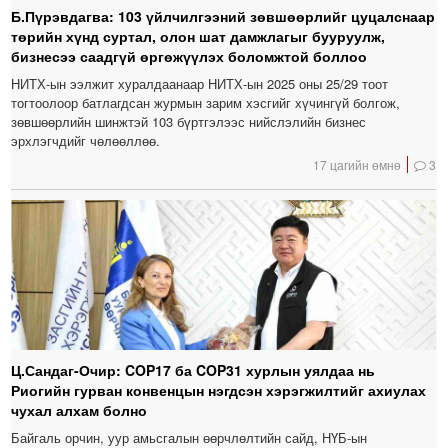
Б.Пүрэвдагва: 103 үйлчилгээний зөвшөөрлийг цуцалснаар
төрийн хүнд суртал, олон шат дамжлагыг бууруулж,
бизнесээ саадгүй өргөжүүлэх боломжтой боллоо
НИТХ-ын ээлжит хуралдаанаар НИТХ-ын 2025 оны 25/29 тоот
тогтоолоор батлагдсан журмын зарим хэсгийг хүчингүй болгож,
зөвшөөрлийн шинжтэй 103 бүртгэлээс нийслэлийн бизнес
эрхлэгчдийг чөлөөллөө.
17 цагийн өмнө
3
Ц.Сандаг-Очир: COP17 ба COP31 хурлын уялдаа нь
Риогийн гурван конвенцын нэгдсэн хэрэгжилтийг ахиулах
чухал алхам болно
Байгаль орчин, уур амьсгалын өөрчлөлтийн сайд, НҮБ-ын