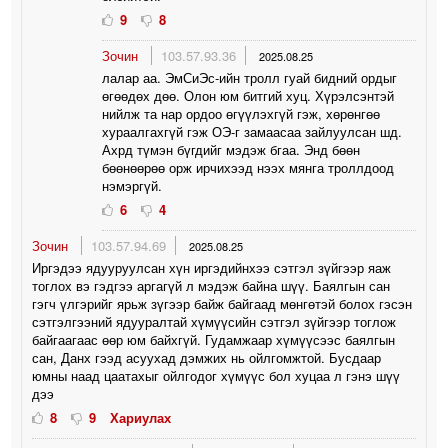
9
8
Зочин
103.57.93.36
2025.08.25
лалар аа. ЭмСиЭс-ийн тролл гуай бидний ордыг
өгөөдөх дөө. Олон юм битгий хуц. Хүрэлсэнтэй
нийлж та нар ордоо өгүүлэхгүй гэж, хөрөнгөө
хураалгахгүй гэж ОЭ-г замаасаа зайлуулсан шд.
Ахрд түмэн бүгдийг мэдэж бгаа. Энд бөөн
бөөнөөрөө орж ирчихээд нээх мянга троллдоод
нэмэргүй.
6
4
Зочин
103.57.94.69
2025.08.25
Иргэдээ ядууруулсан хүн иргэдийнхээ сэтгэл зүйгээр яаж
тоглох вэ гэдгээ аргагүй л мэдэж байна шүү. Баялгын сан
гэгч үлгэрийг ярьж зүгээр байж байгаад мөнгөтэй болох гэсэн
сэтгэлгээний ядууралтай хүмүүсийн сэтгэл зүйгээр тоглож
байгаагаас өөр юм байхгүй. Гудамжаар хүмүүсээс баялгын
сан, Данх гээд асуухад дэмжих нь ойлгомжтой. Бусдаар
юмны наад цаатахыг ойлгодог хүмүүс бол хуцаа л гэнэ шүү
дээ
8
9
Хариулах