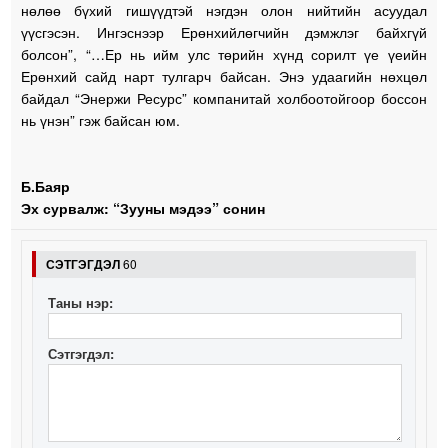
нөлөө бүхий гишүүдтэй нэгдэн олон нийтийн асуудал
үүсгэсэн. Ингэснээр Ерөнхийлөгчийн дэмжлэг байхгүй
болсон”, “…Ер нь ийм улс төрийн хүнд сорилт үе үеийн
Ерөнхий сайд нарт тулгарч байсан. Энэ удаагийн нөхцөл
байдал “Энержи Ресурс” компанитай холбоотойгоор боссон
нь үнэн” гэж байсан юм.
Б.Баяр
Эх сурвалж: “Зууны мэдээ” сонин
СЭТГЭГДЭЛ
60
Таны нэр:
Сэтгэгдэл: