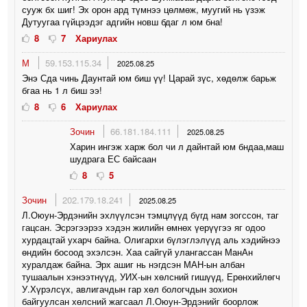
сууж бх шиг! Эх орон ард түмнээ цөлмөж, муугий нь үзэж
Дутуугаа гүйцээдэг адгийн новш бдаг л юм бна!
8
7
Хариулах
М
59.153.115.34
2025.08.25
Энэ Сда чинь Даунтай юм биш үү! Царай зүс, хөдөлж барьж
бгаа нь 1 л биш ээ!
8
6
Хариулах
Зочин
66.181.184.111
2025.08.25
Харин ингэж харж бол чи л дайнтай юм бндаа,маш
шудрага ЕС байсаан
8
5
Зочин
202.179.18.241
2025.08.25
Л.Оюун-Эрдэнийн эхлүүлсэн тэмцлүүд бүгд нам зогссон, таг
гацсан. Эсрэгээрээ хэдэн жилийн өмнөх үерүүгээ яг одоо
хурдацтай ухарч байна. Олигархи бүлэглэлүүд аль хэдийнээ
өндийн босоод эхэлсэн. Хаа сайгүй улангассан МанАн
хуралдаж байна. Эрх ашиг нь нэгдсэн МАН-ын албан
тушаалын хэнээтнүүд, УИХ-ын хөлсний гишүүд, Ерөнхийлөгч
У.Хүрэлсүх, авлигачдын гар хөл бологчдын зохион
байгуулсан хөлсний жагсаал Л.Оюун-Эрдэнийг боорлож