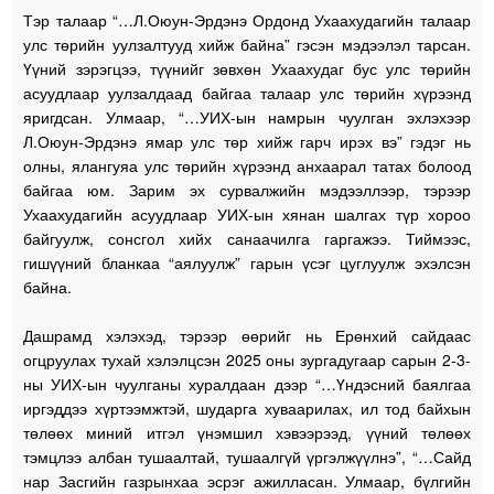
Тэр талаар “…Л.Оюун-Эрдэнэ Ордонд Ухаахудагийн талаар
улс төрийн уулзалтууд хийж байна” гэсэн мэдээлэл тарсан.
Үүний зэрэгцээ, түүнийг зөвхөн Ухаахудаг бус улс төрийн
асуудлаар уулзалдаад байгаа талаар улс төрийн хүрээнд
яригдсан. Улмаар, “…УИХ-ын намрын чуулган эхлэхээр
Л.Оюун-Эрдэнэ ямар улс төр хийж гарч ирэх вэ” гэдэг нь
олны, ялангуяа улс төрийн хүрээнд анхаарал татах болоод
байгаа юм. Зарим эх сурвалжийн мэдээллээр, тэрээр
Ухаахудагийн асуудлаар УИХ-ын хянан шалгах түр хороо
байгуулж, сонсгол хийх санаачилга гаргажээ. Тиймээс,
гишүүний бланкаа “аялуулж” гарын үсэг цуглуулж эхэлсэн
байна.
Дашрамд хэлэхэд, тэрээр өөрийг нь Ерөнхий сайдаас
огцруулах тухай хэлэлцсэн 2025 оны зургадугаар сарын 2-3-
ны УИХ-ын чуулганы хуралдаан дээр “…Үндэсний баялгаа
иргэддээ хүртээмжтэй, шударга хуваарилах, ил тод байхын
төлөөх миний итгэл үнэмшил хэвээрээд, үүний төлөөх
тэмцлээ албан тушаалтай, тушаалгүй үргэлжүүлнэ”, “…Сайд
нар Засгийн газрынхаа эсрэг ажилласан. Улмаар, бүлгийн