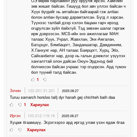
ОЭ өөрөө парламент руу оруулж ирсэн. Хамгийн
зөв жишиг байсан. Гишүүд бол авч үллэх байсан ч
Хүүк бүгдийг нь аятайхан байгаарай гэж албан
болон албан бусаар дарамталсан. Бүгд л харсан.
Түүнээс талбай дээр хэлэн бацаан гарч ирээд
огцрулсан зүйл байхгүй. Тэд зөвхөн шалаг гаргаж
ирж дэврээсэн. МСS-ийн энэ ажиллагааг МАН
талаас Хүүк, Учрал, Жавхлан, Энх-Амгалан,
Батцэцэг, Бямбацогт, Занданшатар, Дамдинням,
Х.Ганхуяг нар, АН талаас Баярцогт, Хурц, Эбэ,
Сайханбилэг нар, дээр нь галын дэмжлэг үзүүлэх
хангалттай олон дайсан Оюун-Эрдэнэд бий
болчихсон байсан учраас тэр огцорсон. Ард түмэн
бол түүний талд байсан.
1
Зочин
122.201.31.221
2025.08.27
Turuu samarch horsloo tailj dyr hanah gej chichteh baih daa
1
Хариулах
Иргэн
103.212.119.19
2025.08.27
Хуцаж бгаамшүү. Эсрэгээрээ ард иргэд улам үзэн ядаж бгаа
Хариулах