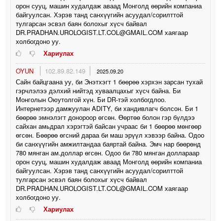
орон сууц, машин худалдаж аваад Монголд өөрийн компаниа
байгуулсан. Хэрэв танд санхүүгийн асуудал/сорилттой
тулгарсан эсвэл баян болохыг хүсч байвал
DR.PRADHAN.UROLOGIST.LT.COL@GMAIL.COM хаягаар
холбогдоно уу.
Хариулах
OYUN
102.89.82.149
2025.09.20
Сайн байцгаана уу, би Энэтхэгт 1 бөөрөө хэрхэн зарсан тухай
гэрчлэлээ дэлхий нийтэд хуваалцахыг хүсч байна. Би
Монголын Оюутолгой хүн. Би DR-тэй холбогдлоо.
Интернетээр дамжуулан ADITY, би хандивлагч болсон. Би 1
бөөрөө эмнэлэгт донороор өгсөн. Өөртөө болон гэр бүлдээ
сайхан амьдрал хэрэгтэй байсан учраас би 1 бөөрөө мөнгөөр
өгсөн. Бөөрөө өгсний дараа би маш эрүүл хэвээр байна. Одоо
би санхүүгийн амжилтандаа баяртай байна. Эмч нар бөөрөнд
780 мянган ам.доллар өгсөн. Одоо би 780 мянган доллараар
орон сууц, машин худалдаж аваад Монголд өөрийн компаниа
байгуулсан. Хэрэв танд санхүүгийн асуудал/сорилттой
тулгарсан эсвэл баян болохыг хүсч байвал
DR.PRADHAN.UROLOGIST.LT.COL@GMAIL.COM хаягаар
холбогдоно уу.
Хариулах