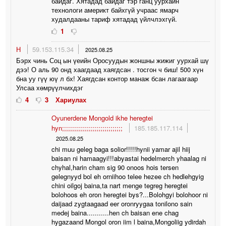
байдаг. Хятадад байдаг тэр ганц уурхайн
технологи америкт байхгүй учраас ямарч
худалдааны тариф хятадад үйлчлэхгүй.
1
Н
59.153.115.34
2025.08.25
Бэрх чинь Соц ын үеийн Оросуудын жоншны жижиг уурхай шү
дээ! О аль 90 онд хаагдаад хаягдсан . тосгон ч биш! 500 хүн
бна уу гүү юү л бх! Хаягдсан контор манаж бсан лагаагаар
Улсаа хөмрүүлчихдэг
4
3
Хариулах
Oyunerdene Mongold ikhe heregtei
hyn;;;;;;;;;;;;;;;;;;;;;;;;;;;;;;
185.185.117.114
2025.08.25
chi muu geleg baga solior!!!!!hynii yamar ajil hiij
baisan ni hamaagyi!!!abyastai hedelmerch yhaalag ni
chyhal,harin cham sig 90 onoos hois tersen
gelegnyyd bol eh orniihoo telee hezee ch hedlehgyig
chini oilgoj baina,ta nart menge tegreg heregtei
bolohoos eh oron heregtei bys?...Bolohgyi bolohoor ni
daijaad zygtaagaad eer oronryygaa tonilono sain
medej baina...........hen ch baisan ene chag
hygazaand Mongol oron iim l baina,Mongoliig ydirdah