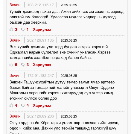
Зочин
103.212.116.17
2025.08.25
Үүнийг дэмжээд яахав дээ. Ажил хийх гэж ам ажил нь зөрөөд
олигтой юм болоогүй. Уулаасаа мэдлэг чадвар нь дутаад
байсан даа хөөрхий.
3
1
Хариулах
Зочин
202.126.91.135
2025.08.25
Энэ хүнийг дэмжиж улс төрд буцааж авчрах хэрэгтэй
Оджаргал нарын бүлэглэл энэ хүнийг унагасан.Хэрвээ
тэмцэл хийж эхэлбэл нэгдэхэд бэлэн байна.
6
3
Хариулах
Зочин
172.91.182.247
2025.08.25
Зөвхөн Гашуунсухайтын дутуу төмөр замыг ямар өртгөөр
барьж байгаа талаар нийтлэлийг уншаад л Оюун-Эрдэнэ
Монголын хөрөнгийг хэрхэн хятадуудад сул үнээр хямд
өгснийг ойлгож болно доо
4
4
Хариулах
Зочин
202.126.89.206
2025.08.25
Оюун эрдэнэ ба Хёро тархи угаалтаар л ажлаа хийж ирсэн,
одоо ч хийж бна. Дахин улс төрийн тавцанд гаргахгүй шүү,
Оюука