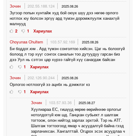
Зочин
202.55.188.124
2025.08.26
Зүгээр попын хунтайж худ бой оюук шүү дээ нөгөө орлого
нотлох юу болсон эргүү ард түмэн доромжлуулж ханахгүй
малнууд
2
1
Хариулах
Choyunaa Chultem
103.57.92.169
2025.08.26
Би боддог.юм . Ард түмэн сонголтоо хийсэн. Цаг нь болоогүй
болоод л тэр хүүг сонгох саналын тоо дутуудуу гарсан биз
дээ Уул нь сэтгэх цар хүрээ гайгүй хүү санагдаж байсан
1
Хариулах
Зочин
202.126.90.244
2025.08.26
Орлогоо нотлоогүй ээ ацнбх нь дэмжлэг кз
1
Хариулах
Зочин
103.57.93.36
2025.08.27
Хуулиараа ЕС, гишүүд өөрөө өөрийнхөө орлогыг
нотолдоггүй юм шд. Ганцхан субьект л шалгаж
тогтоож, олон нийтэд зарлах эрхтэй. Тэр нь АТГ.
Шалгаж тогтоогоод ямар ч асуудалгүй байна гээд
зарлачихсан. Хангалттай. Огцрох эсэх асуудлаа ч