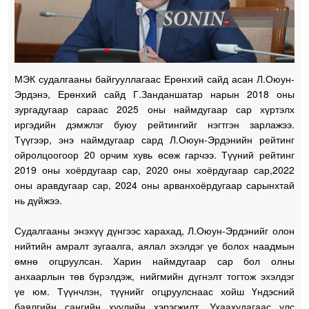
МЭК судалгааны байгууллагаас Ерөнхий сайд асан Л.Оюун-
Эрдэнэ, Ерөнхий сайд Г.Занданшатар нарын 2018 оны
зургадугаар сараас 2025 оны наймдугаар сар хүртэлх
иргэдийн дэмжлэг буюу рейтингийг нэгтгэн зарлажээ.
Түүгээр, энэ наймдугаар сард Л.Оюун-Эрдэнийн рейтинг
ойролцоогоор 20 орчим хувь өсөж гарчээ. Түүний рейтинг
2019 оны хоёрдугаар сар, 2020 оны хоёрдугаар сар,2022
оны аравдугаар сар, 2024 оны арванхоёрдугаар сарынхтай
нь дүйжээ.
Судалгааны энэхүү дүнгээс харахад, Л.Оюун-Эрдэнийг олон
нийтийн амралт зугаалга, аялал эхэлдэг үе болох наадмын
өмнө огцруулсан. Харин наймдугаар сар бол олны
анхаарлын төв бүрэлдэж, нийгмийн дүгнэлт тогтож эхэлдэг
үе юм. Түүнчлэн, түүнийг огцруулснаас хойш Үндэсний
баялгийн сангийн хуулийн хэрэгжилт, Ухаахудагаас улс