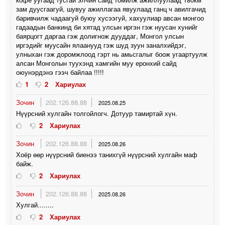
зам дуусгаагуй, шувуу ажиллагаа явуулаад ганц ч авилгачид
баривчилж чадаагуй буюу хусээгуй, хахуулиар авсан монгоо
гадаадын банкинд би хятад улсын иргэн гэж нуусан хунийг
баярцогт даргаа гэж долигнож дууддаг, Монгол улсын
иргэдийг муусайн ялаанууд гэж шуд зуун заналхийдэг,
улныхан гэж доромжлоод гэрт нь амьсгалыг боож угаартуулж
алсан Монголын туухэнд хамгийн муу еронхий сайд
оюунэрдэнэ гээч байлаа !!!!!
1
2
Хариулах
Зочин
202.126.88.88
2025.08.25
Нүүрсний хулгайн толгойлогч. Дотуур тамиртай хүн.
2
Хариулах
Зочин
202.126.88.88
2025.08.26
Хоёр өөр нүүрсний биенээ танихгүй нүүрсний хулгайн маф
байж.
2
Хариулах
Зочин
202.126.88.88
2025.08.26
Хулгай........
2
Хариулах