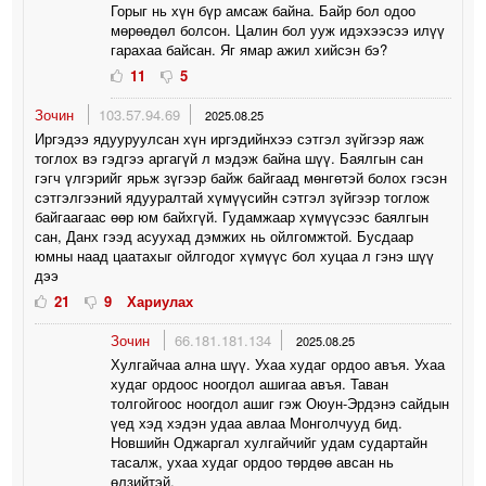
Горыг нь хүн бүр амсаж байна. Байр бол одоо
мөрөөдөл болсон. Цалин бол ууж идэхээсээ илүү
гарахаа байсан. Яг ямар ажил хийсэн бэ?
11
5
Зочин
103.57.94.69
2025.08.25
Иргэдээ ядууруулсан хүн иргэдийнхээ сэтгэл зүйгээр яаж
тоглох вэ гэдгээ аргагүй л мэдэж байна шүү. Баялгын сан
гэгч үлгэрийг ярьж зүгээр байж байгаад мөнгөтэй болох гэсэн
сэтгэлгээний ядууралтай хүмүүсийн сэтгэл зүйгээр тоглож
байгаагаас өөр юм байхгүй. Гудамжаар хүмүүсээс баялгын
сан, Данх гээд асуухад дэмжих нь ойлгомжтой. Бусдаар
юмны наад цаатахыг ойлгодог хүмүүс бол хуцаа л гэнэ шүү
дээ
21
9
Хариулах
Зочин
66.181.181.134
2025.08.25
Хулгайчаа ална шүү. Ухаа худаг ордоо авъя. Ухаа
худаг ордоос ноогдол ашигаа авъя. Таван
толгойгоос ноогдол ашиг гэж Оюун-Эрдэнэ сайдын
үед хэд хэдэн удаа авлаа Монголчууд бид.
Новшийн Оджаргал хулгайчийг удам судартайн
тасалж, ухаа худаг ордоо төрдөө авсан нь
өлзийтэй.