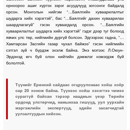
орноороо ашиг хүртэх зэрэг асуудлууд зогсонги байдалд
орсон. Монголын нийгэм “…Баялгийн хуваарилалтыг
шударга хийх хэрэгтэй”, бас “…Баялгийг дахин хуваарилах
шаардлагагүй” гэсэн хуваагдалд орсон. “…Баялгийн
хуваарилалтыг шударга хийх хэрэгтэй” гэдэг дээр туг болоод
явчих улс төр, нийгмийн дүргүй болсон. Эдгээрээс гадна, “…
Хамтарсан Засгийн газар чухал байжээ” гэсэн нийгмийн
сэтгэл зүй ч бүрдэж эхэлж байна. Энэ мэтээс Л.Оюун-
Эрдэнэд өгч буй олон нийтийн дэмжлэг нэмэгдэж буй
бололтой.
Түүнийг Ерөнхий сайдаас огцруулснаас хойш хоёр
сар 20 хонож байна. Түүнээс хойш хэсэгтээ чимээ
сураггүй байсан тэрээр наадмын үеэр Төрийн
ордонд улстөрчид, намынхаа гишүүд, уул уурхайн
мэргэжлийн экспертүүд, эдийн засагчидтай
уулзалтуудын хийсэн.