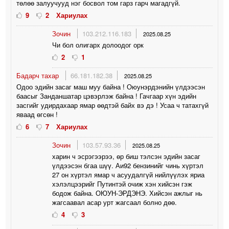
төлөө залуучууд нэг босвол том гарз гарч магадгүй.
9
2
Хариулах
Зочин
103.212.116.183
2025.08.25
Чи бол олигарх долоодог орк
2
1
Бадарч тахар
66.181.182.38
2025.08.25
Одоо эдийн засаг маш муу байна ! Оюунэрдэнийн үлдээсэн
баасыг Занданшатар цэвэрлэж байна ! Гачгаар хүн эдийн
засгийг удирдахаар ямар өөдтэй байх вэ дэ ! Усаа ч татахгүй
яваад өгсөн !
6
7
Хариулах
Зочин
103.57.93.36
2025.08.25
харин ч эсрэгээрээ, өр биш тэлсэн эдийн засаг
үлдээсэн бгаа шүү. Аи92 бензинийг чинь хүртэл
27 он хүртэл ямар ч асуудалгүй нийлүүлэх яриа
хэлэлцээрийг Путинтэй очиж хэн хийсэн гэж
бодож байна. ОЮУН-ЭРДЭНЭ. Хийсэн ажлыг нь
жагсаавал асар урт жагсаал болно дөө.
4
3