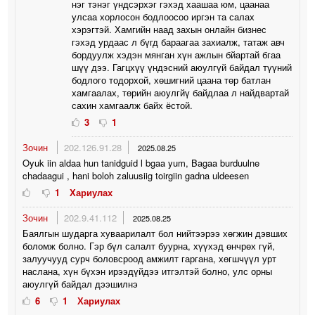
нэг тэнэг үндсэрхэг гэхэд хаашаа юм, цаанаа
улсаа хорлосон бодлоосоо иргэн та салах
хэрэгтэй. Хамгийн наад захын онлайн бизнес
гэхэд урдаас л бүгд бараагаа захиалж, татаж авч
бордуулж хэдэн мянган хүн ажлын бйартай бгаа
шүү дээ. Гагцхүү үндэсний аюулгүй байдал түүний
бодлого тодорхой, хөшигний цаана төр батлан
хамгаалах, төрийн аюулгйү байдлаа л найдвартай
сахин хамгаалж байх ёстой.
3
1
Зочин
202.126.91.28
2025.08.25
Oyuk iin aldaa hun tanidguid l bgaa yum, Bagaa burduulne
chadaagui , hani boloh zaluusiig toirgiin gadna uldeesen
1
Хариулах
Зочин
202.9.41.112
2025.08.25
Баялгын шударга хуваарилалт бол нийтээрээ хөгжин дэвших
боломж болно. Гэр бүл салалт буурна, хүүхэд өнчрөх гүй,
залуучууд сурч боловсроод амжилт гаргана, хөгшчүүл урт
наслана, хүн бүхэн ирээдүйдээ итгэлтэй болно, улс орны
аюулгүй байдал дээшилнэ
6
1
Хариулах