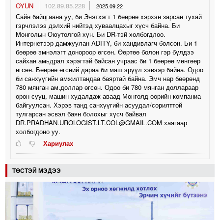
OYUN
102.89.85.228
2025.09.22
Сайн байцгаана уу, би Энэтхэгт 1 бөөрөө хэрхэн зарсан тухай
гэрчлэлээ дэлхий нийтэд хуваалцахыг хүсч байна. Би
Монголын Оюутолгой хүн. Би DR-тэй холбогдлоо.
Интернетээр дамжуулан ADITY, би хандивлагч болсон. Би 1
бөөрөө эмнэлэгт донороор өгсөн. Өөртөө болон гэр бүлдээ
сайхан амьдрал хэрэгтэй байсан учраас би 1 бөөрөө мөнгөөр
өгсөн. Бөөрөө өгсний дараа би маш эрүүл хэвээр байна. Одоо
би санхүүгийн амжилтандаа баяртай байна. Эмч нар бөөрөнд
780 мянган ам.доллар өгсөн. Одоо би 780 мянган доллараар
орон сууц, машин худалдаж аваад Монголд өөрийн компаниа
байгуулсан. Хэрэв танд санхүүгийн асуудал/сорилттой
тулгарсан эсвэл баян болохыг хүсч байвал
DR.PRADHAN.UROLOGIST.LT.COL@GMAIL.COM хаягаар
холбогдоно уу.
Хариулах
ТӨСТЭЙ МЭДЭЭ