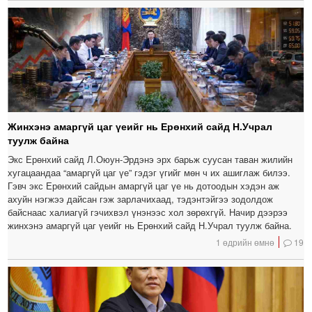
Жинхэнэ амаргүй цаг үеийг нь Ерөнхий сайд Н.Учрал
туулж байна
Экс Ерөнхий сайд Л.Оюун-Эрдэнэ эрх барьж суусан таван жилийн
хугацаандаа “амаргүй цаг үе” гэдэг үгийг мөн ч их ашиглаж билээ.
Гэвч экс Ерөнхий сайдын амаргүй цаг үе нь дотоодын хэдэн аж
ахуйн нэгжээ дайсан гэж зарлачихаад, тэдэнтэйгээ зодолдож
байснаас халиагүй гэчихвэл үнэнээс хол зөрөхгүй. Начир дээрээ
жинхэнэ амаргүй цаг үеийг нь Ерөнхий сайд Н.Учрал туулж байна.
1 өдрийн өмнө
19