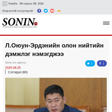
Бямба - 08 сарын 08, 2026
Бидэнтэй нэгдээрэй:
Л.Оюун-Эрдэнийн олон нийтийн
Улс төр, эдийн засаг
дэмжлэг нэмэгджээ
Гэмт хэрэг
Sonin.mn agency
Нийгэм, соёл
2025.08.25
Сэтгэгдэл (60)
Спорт
Easy news