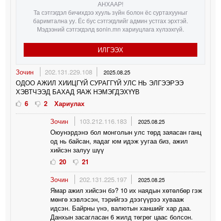
АНХААР!
Та сэтгэгдэл бичихдээ хууль зүйн болон ёс суртахууныг
баримтална уу. Ёс бус сэтгэгдлийг админ устгах эрхтэй.
Мэдээний сэтгэгдэлд sonin.mn хариуцлага хүлээхгүй.
ИЛГЭЭХ
Зочин
202.131.229.108
2025.08.25
ОДОО АЖИЛ ХИИЦГҮЙ СУРАГГҮЙ УЛС НЬ ЭЛГЭЭРЭЭ
ХЭВТЧЭЭД БАХАД ЯАЖ НЭМЭГДЭХҮҮВ
6
2
Хариулах
Зочин
103.212.116.183
2025.08.25
Оюунэрдэнэ бол монголын улс төрд заяасан ганц
од нь байсан, яадаг юм идэж уугаа биз, ажил
хийсэн залуу шүү
20
21
Зочин
202.131.225.197
2025.08.25
Ямар ажил хийсэн бэ? 10 их наядын хөтөлбөр гэж
мөнгө хэвлэсэн, тэрийгээ дээгүүрээ хувааж
идсэн. Байрны үнэ, валютын ханшийг хар даа.
Данхын засагласан 6 жилд төгрөг цаас болсон.