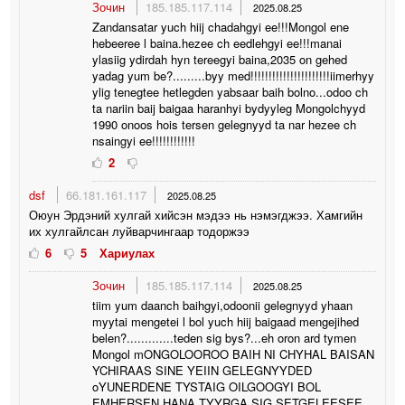
Зочин
185.185.117.114
2025.08.25
Zandansatar yuch hiij chadahgyi ee!!!Mongol ene
hebeeree l baina.hezee ch eedlehgyi ee!!!manai
ylasiig ydirdah hyn tereegyi baina,2035 on gehed
yadag yum be?.........byy med!!!!!!!!!!!!!!!!!!!!!!iimerhyy
ylig tenegtee hetlegden yabsaar baih bolno...odoo ch
ta nariin baij baigaa haranhyi bydyyleg Mongolchyyd
1990 onoos hois tersen gelegnyyd ta nar hezee ch
nsaingyi ee!!!!!!!!!!!!
2
dsf
66.181.161.117
2025.08.25
Оюун Эрдэний хулгай хийсэн мэдээ нь нэмэгджээ. Хамгийн
их хулгайлсан луйварчингаар тодоржээ
6
5
Хариулах
Зочин
185.185.117.114
2025.08.25
tiim yum daanch baihgyi,odoonii gelegnyyd yhaan
myytai mengetei l bol yuch hiij baigaad mengejihed
belen?.............teden sig bys?...eh oron ard tymen
Mongol mONGOLOOROO BAIH NI CHYHAL BAISAN
YCHIRAAS SINE YEIIN GELEGNYYDED
oYUNERDENE TYSTAIG OILGOOGYI BOL
EMHERSEN HANA TYYRGA SIG SETGELEESEE