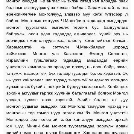
монгол хүүхдэд 1-р ангиас нь эхлэн хятад хэл албадан заах
болсныг эсэргүүцэж үгээ хэлсэн байдаг. Харамсалтай нь экс
ерөнхийлөгчөө монголчууд элдвээр муу хэлж гүтгэсээр л
байна. Монголын сэтгүүлч Ч.Мөнхбаяр гадаадад амьдардаг
монгол туургатнаа өмгөөлж төрийн бус байгууллага
байгуулж, олон удаа гадаадад амьдардаг, хүний эрх нь
зөрчигдсөн монголчуудынхаа төлөө үг хэлж нийтлэл бичсэн.
Харамсалтай нь сэтгүүлч Ч.Мөнхбаярыг шоронд
хийчихсэн. Монгол улс Казахстан, Өмнөд Солонгос,
Израилийн туршлагаар гадаадад амьдардаг өөрийн
үндэстнээ хамгаалж эх орондоо ирэхэд нь орон байр, ажил,
тэтгэмж, паспорт өгч бүх талаар тусалдаг болох хэрэгтэй. Эх
нь үрээ хайрладаг шиг тэдэнд энэрэнгүй хандаж эх орондоо
хүлээн авах бүхий л нөхцлийг бүрдүүлэх хэрэгтэй. Холбогдох
эрхийн актуудыг гаргаж хуулийн баталгаатай болгож Монгол
улсдаа хүлээн авах хэрэгтэй. Алийн болгон ах дүү
монголчуудыгаа амьдрах гэж Монголд тэмүүлэн ирэхэд нь
монголын төр төмөр нүүр гаргах юм бэ. Монгол үндэстэн
Монголдоо эрх чөлөөтэй, элбэг хангалуун амьдрах эрхтэй
юм шүү. Миний бие монгол туургатандаа зориулж арван
жилийн өмнө нэгэн шүлэг бичсэн юм. Хэн нэгэн энэ шүлгээр