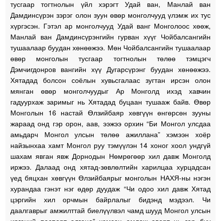
тусгаар тогтнолын үйл хэрэгт Удай ван, Манлай ван
Дамдинсүрэн зэрэг олон зуун өвөр монголчууд үлэмж их тус
хүргэсэн. Гэтэл ар монголчууд Удай ванг Монголоос хөөж,
Манлай ван Дамдинсүрэнгийн гурван хүүг Чойбалсангийн
тушаалаар буудан хөнөөжээ. Мөн Чойбалсангийн тушаалаар
өвөр монголын тусгаар тогтнолын төлөө тэмцэгч
Дэмчигдонров вангийн хүү Дугарсүрэнг буудан хөнөөжээ.
Хятадад болсон соёлын хувьсгалаас зугтан ирсэн олон
мянган өвөр монголчуудыг Ар Монголд ихэд хавчин
гадуурхаж заримыг нь Хятадад буцаан тушааж байв. Өвөр
Монголын 16 настай Өлзийбаяр хөвгүүн өнгөрсөн зууны
жараад онд гэр орон, аав, ээжээ орхин “Би Монгол улсдаа
амьдарч Монгол улсын төлөө ажиллана” хэмээн хоёр
найзынхаа хамт Монгол руу тэмүүлэн 14 хоног хоол ундгүй
шахам явган явж Дорнодын Нөмрөгөөр хил давж Монголд
иржээ. Далаад онд хятад-зөвлөлтийн харилцаа хурцадсан
үед бяцхан хөвгүүн Өлзийбаярыг монголын НАХЯ-ны нэгэн
хурандаа гэнэт нэг өдөр дуудаж “Чи одоо хил давж Хятад
цэргийн хил орчмын байрлалыг бидэнд мэдээл. Чи
даалгаврыг амжилттай биелүүлвэл чамд шууд Монгол улсын
иргэний паспорт олгоно” хэмээн амлаж өвөрт нь гар буу