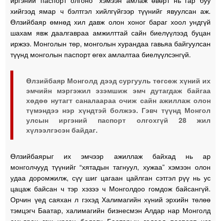
хийгээд ямар ч бэлтгэл хийлгүйгээр түүнийг явуулсан аж.
Өлзийбаяр өмнөд хил давж олон хоног бараг хоол ундгүй
шахам явж даалгавраа амжилттай сайн биелүүлээд буцан
иржээ. Монголын төр, монголын хурандаа гавьяа байгуулсан
түүнд монголын паспорт өгөх амлалтаа биелүүлсэнгүй.
Өлзийбаяр Монголд дээд сургууль төгсөж хүний их
эмчийн мэргэжил эзэмшиж эмч дутагдаж байгаа
хөдөө нутагт саналаараа очиж сайн ажиллаж олон
түмэндээ нэр хүндтэй болжээ. Гэвч түүнд Монгол
улсын иргэний паспорт олгохгүй 28 жил
хүлээлгэсэн байдаг.
Өлзийбаярыг их эмчээр ажиллаж байхад нь ар
монголчууд түүнийг “хятадын тагнуул, хужаа” хэмээн олон
удаа доромжилж, сүү шиг цагаан цайлган сэтгэл рүү нь ус
цацаж байсан ч тэр хэзээ ч Монголдоо гомдож байсангүй.
Орчин үед саяхан л гэхэд Халимагийн хүний эрхийн төлөө
тэмцэгч Баатар, халимагийн бизнесмэн Алдар нар Монголд
амьдрах гэж ирсэн боловч Баатарын гадаад паспорт нэг