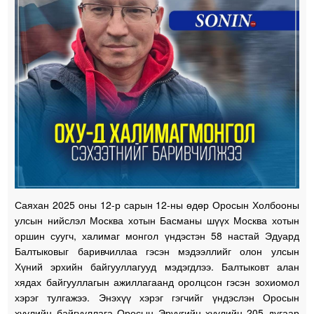
Саяхан 2025 оны 12-р сарын 12-ны өдөр Оросын Холбооны
улсын нийслэл Москва хотын Басманы шүүх Москва хотын
оршин суугч, халимаг монгол үндэстэн 58 настай Эдуард
Балтыковыг баривчиллаа гэсэн мэдээллийг олон улсын
Хүний эрхийн байгууллагууд мэдэгдлээ. Балтыковт алан
хядах байгууллагын ажиллагаанд оролцсон гэсэн зохиомол
хэрэг тулгажээ. Энэхүү хэрэг гэгчийг үндэслэн Оросын
хуулийн байгууллага Оросын Эрүүгийн хуулийн 205 дугаар