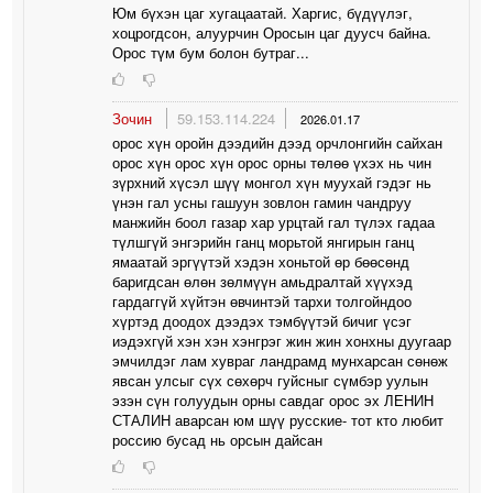
Юм бүхэн цаг хугацаатай. Харгис, бүдүүлэг,
хоцрогдсон, алуурчин Оросын цаг дуусч байна.
Орос түм бум болон бутраг...
Зочин
59.153.114.224
2026.01.17
орос хүн оройн дээдийн дээд орчлонгийн сайхан
орос хүн орос хүн орос орны төлөө үхэх нь чин
зүрхний хүсэл шүү монгол хүн муухай гэдэг нь
үнэн гал усны гашуун зовлон гамин чандруу
манжийн боол газар хар урцтай гал түлэх гадаа
түлшгүй энгэрийн ганц морьтой янгирын ганц
ямаатай эргүүтэй хэдэн хоньтой өр бөөсөнд
баригдсан өлөн зөлмүүн амьдралтай хүүхэд
гардаггүй хүйтэн өвчинтэй тархи толгойндоо
хүртэд доодох дээдэх тэмбүүтэй бичиг үсэг
иэдэхгүй хэн хэн хэнгрэг жин жин хонхны дуугаар
эмчилдэг лам хувраг ландрамд мунхарсан сөнөж
явсан улсыг сүх сөхөрч гуйсныг сүмбэр уулын
эзэн сүн голуудын орны савдаг орос эх ЛЕНИН
СТАЛИН аварсан юм шүү русские- тот кто любит
россию бусад нь орсын дайсан