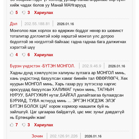
хийж чадах болов уу Манай МАНгарууд
5
3
Хариулах
Дэл
202.55.188.81
2026.01.16
Монголоо яаж хорлох вэ өдөржин боддог нөхөр вэ шовинст
тоталитар дэглэмтэй хоёр хөрштэй монгол улс дотроо
бодолтой эв нэгдэлтэй байхаас гадна гаднаа бага далжигнах
хэрэгтэй шүү
4
6
Хариулах
Бүрэн үндэстэн -БҮТЭН МОНГОЛ.
202.9.46.9
2026.01.16
Хадны дунд хэмлүүлсэн халиуны зулзага ар МОНГОЛ минь,
хань үндэстэнд базуулсан хамаг биеийн тал ӨВӨРЛӨГЧ, Хөх
нуурын МОНГОЛ минь, Харь газар руу зүтгэсээр харгис
оросуудад базуулсан ХАЛИМАГ түмэн минь, ТАГНЫН
НУРУУ, БАРГУЖИН нутаг,БАЙГАЛ далайтаагаа булаагдсан
БУРИАД, ТУВА ястнууд минь ... ЭРГЭН НЭГДЭЖ ЭЛЭГ
БҮТЭН БОЛОХ ЦАГ хором хормоор наашилж буй нь
зайлшгүй. Цаг цагаараа байдаггүй, цас мөс зуныг давдаггүй
нь Ертөнцийн жам!
7
3
Хариулах
Зочин
202.126.91.226
2026.01.16