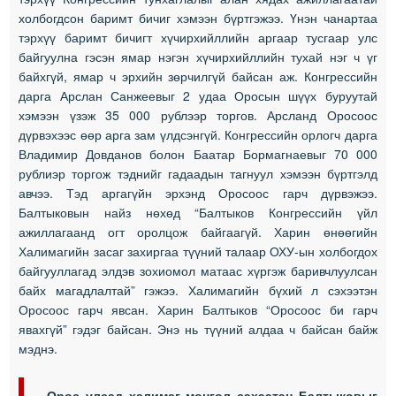
холбогдсон баримт бичиг хэмээн бүртгэжээ. Үнэн чанартаа
тэрхүү баримт бичигт хүчирхийллийн аргаар тусгаар улс
байгуулна гэсэн ямар нэгэн хүчирхийллийн тухай нэг ч үг
байхгүй, ямар ч эрхийн зөрчилгүй байсан аж. Конгрессийн
дарга Арслан Санжеевыг 2 удаа Оросын шүүх буруутай
хэмээн үзэж 35 000 рублээр торгов. Арсланд Оросоос
дүрвэхээс өөр арга зам үлдсэнгүй. Конгрессийн орлогч дарга
Владимир Довданов болон Баатар Бормагнаевыг 70 000
рублиэр торгож тэднийг гадаадын тагнуул хэмээн бүртгэлд
авчээ. Тэд аргагүйн эрхэнд Оросоос гарч дүрвэжээ.
Балтыковын найз нөхөд “Балтыков Конгрессийн үйл
ажиллагаанд огт оролцож байгаагүй. Харин өнөөгийн
Халимагийн засаг захиргаа түүний талаар ОХУ-ын холбогдох
байгууллагад элдэв зохиомол матаас хүргэж баривчлуулсан
байх магадлалтай” гэжээ. Халимагийн бүхий л сэхээтэн
Оросоос гарч явсан. Харин Балтыков “Оросоос би гарч
явахгүй” гэдэг байсан. Энэ нь түүний алдаа ч байсан байж
мэднэ.
Орос улсад халимаг монгол сэхээтэн Балтыковыг