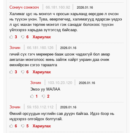
Сониуч сонжооч
66.181.160.92
2026.01.16
Халимаг цус нь монгол ч оросын харьяанд өөрсдөө л очсон
нь түүхэн үнэн. Тува, өвөрлөгчид, халимагууд ядарсан үедээ
л цус махан төрлөө монгол гэж санадаг болохоос түүхэн
үйлээрээ харьдаа зүтгэгсэд байсаар.
3
6
Хариулах
Зочин
66.181.160.126
2026.01.16
гичий сүх гэгч мөрөөрөө бааж шээж чадахгүй бол амар
амгалан монголоос минь зайлж хайрт украин даа очиж
өмхийрсөн сэгээ тараалга
3
6
Хариулах
Зочин
103.10.23.120
2026.01.16
Эмээ уу МАЛАА
1
2
Зочин
59.153.112.112
2026.01.16
Өмхий орсуудын нүглийн сав дүүрч байгаа. Идээ бээр нь
нүдээрээ олгойдох болтугай.
6
5
Хариулах