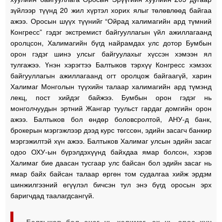
зүйлээр түүнд 20 жил хүртэл хорих ялыг төлөвлөөд байгаа
ажээ. Оросын шүүх түүнийг “Ойрад халимагийн ард түмний
Конгресс” гэдэг экстремист байгууллагын үйл ажиллагаанд
оролцсон, Халимагийн бүгд найрамдах улс дотор Бумбын
орон гэдэг шинэ улсыг байгуулахыг хүссэн хэмээн ял
тулгажээ. Үнэн хэрэгтээ Балтыков тэрхүү Конгресс хэмээх
байгууллагын ажиллагаанд огт оролцож байгаагүй, харин
Халимаг Монголын түүхийн талаар халимагийн ард түмэнд
лекц, пост хийдэг байжээ. Бумбын орон гэдэг нь
монголчуудын эртний Жангар туульст гардаг домгийн орон
ажээ. Балтыков бол өндөр боловсролтой, АНУ-д банк,
брокерын мэргэжлээр дээд курс төгссөн, эдийн засагч банкир
мэргэжилтэй хүн ажээ. Балтыков Халимаг улсын эдийн засаг
одоо ОХУ-ын бүрэлдэхүүнд байхдаа ямар болсон, хэрэв
Халимаг бие даасан тусгаар улс байсан бол эдийн засаг нь
ямар байх байсан талаар өргөн том судалгаа хийж эрдэм
шинжилгээний өгүүлэл бичсэн тул энэ бүгд оросын эрх
баригчдад таалагдсангүй.
Балтыков бол эцэг нь халимаг, эх нь орос хүн