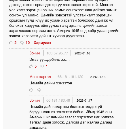
дотоод хэрэгт оролцдог эргүү занг засах хэрэгтэй. Монгол
улс хамт зэрэгцэн орших замыг сонгохоос биш дайтах замыг
сонгож үл болно. Цөмийн зэвсэгтэй улстай хамт зэрэгцэн
оршихын тулд илүү их ухаан хэрэгтэй болохоос дайтаж үл
болохыг харуулж ойлгуулах ганц арга нь цөмийн зэвсэг
хэрэглэхээс өөр зам алга. Америк 1945 онд хоёр удаа цөмийн
зэвсэг хэрэглэж дайныг хүчээр дуусгасан.
2
10
Хариулах
Зочин
103.57.95.77
2026.01.16
Эмээ уу,,,дебиль ээ,,,,
5
1
Мөнхжаргал
66.181.181.120
2026.01.16
Цөмийн дайны хэнээтэн
Зочин
66.181.183.48
2026.01.17
Цөмийн дайн ямар юм болохыг мэдэхгүй
барууныхан их тэнэгтэж байна. Иймд 1945 оны
Америк шиг цөмийн зэвсэг хэрэглэх цаг болжээ.
Тэгвэл дайн зогсож, дэлхий дэг жаягаа дагаад
амьдарна.