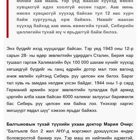
Миний аав маань тэр үед жаахан хүүхэд өмсөх
хувцасгүй идэх хоолгүй өссөн гэдэг. Аав минь
өмсөх хувцасгүй хүүхэд байсан тул 12 нас хүрч
байж сургуульд орж байжээ. Намайг жаахан
хүүхэд байхад аав минь өвөөгийн тухай, Сибирийн
цөллөгийн тухай юү ч ярьдаггүй байж билээ.
Энэ бүгдийг ихэд нууцалдаг байсан. Тэр үед 1943 оны 12-р
сарын 28- ны өдөр зөвлөлтийн удирдагч Сталин, Берия нар
тушаал гаргаж Халимагийн бүх 100 000 шахам хүнийг хүүхэд
хөгшидгүй бүгдийг нь ганц өдрийн дотор мал тээх вагонд
ачиж өвлийн хүйтэнд Сибирь рүү цөлсөн юм билээ. Бараг
тал хувь нь замдаа хөлдөж үхсэн байдаг. 1944 оны 1-р сард
Германий армийн эсрэг зөвлөлтийн тулалдаж буй армид
цэргийн алба хааж байсан 6000 халимаг залуусыг баривчилж
бас Сибирь рүү цөлсөн юм байна лээ. Үнэхээр харгис
жигшүүрт явдал шүү“ хэмээн ярьдаг байжээ.
Балтыковын тухай түүхийн ухаан доктор Мария Очир:
“Балтыклв бол 2 жил АНУ-д мэргэжил дээшүүлсэн өндөр
боловсролтой банкир хүн. Тэр маш их нийгмийн идэвхтэй,