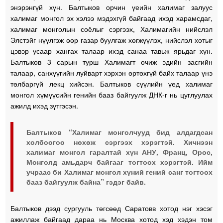
энэрэнгүй хүн. Балтыков орчин үеийн халимаг залуус
халимаг монгол эх хэлээ мэдэхгүй байгаад ихэд харамсдаг,
халимаг монголын соёлыг сэргээх, Халимагийн нийслэл
Элстэйг нүүлгэж өөр газар буулгаж хөгжүүлэх, нийслэл хотыг
цэвэр усаар хангах талаар ихэд санаа тавьж ярьдаг хүн.
Балтыков 3 сарын турш Халимагт очиж эдийн засгийн
талаар, санхүүгийн луйварт хэрхэн өртөхгүй байх талаар үнэ
төлбаргүй лекц хийсэн. Балтыков сүүлийн үед халимаг
монгол хүмүүсийн генийн бааз байгуулж ДНК-г нь цуглуулах
ажилд ихэд зүтгэсэн.
Балтыков “Халимаг монголчууд бид алдагдсан
холбоогоо нөхөж сэргээх хэрэгтэй. Хичнээн
халимаг монгол гаралтай хүн АНУ, Франц, Орос,
Монголд амьдарч байгааг тогтоох хэрэгтэй. Ийм
учраас би Халимаг монгол хүний гений санг тогтоох
бааз байгуулж байна” гэдэг байв.
Балтыков дээд сургууль төгсөөд Саратовв хотод нэг хэсэг
ажиллаж байгаад дараа нь Москва хотод хэд хэдэн том