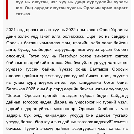
хүү нь оюутан, нэг хүү нь дунд сургуулийн сурагч
юм. Онц сурдаг оюутан хүүг нь Оросын арми цэрэгт
татжээ.
2021 онд цэрэгт явсан хүү нь 2022 оны хавар Орос Украины
дайн эхлэх үед гэнэт алга болчихжээ. Эцэг, эх нь сандарч
Оросын батлан хамгаалах яам, цэргийн алба хааж байсан
анги, бусад холбогдох газруудаар явж хүүгээ эрсэн боловч
олсонгүй. Гэтэл хүү нь Петрбург хотод эмнэлэгт хэвтэж
байсныг нь арайхийж олжээ. Энэ бүх үйл явдлууд Балтыковт
хүндээр туссан байна. Үүнээс хойш Балтыков Оросын
өдөөсөн дайныг эрс эсэргүүцэж түүний бичсэн пост, өгүүлэл
нь улам хурц шүүмжлэлтэй, эрс шийдэмгий болж байв.
Балтыков 2025 оны 8-р сард өөрийн бичсэн нэгэн өгүүлэлдээ
“Зөвхөн Оросын цэргийн ялагдал сүйрэл бодит байдалд
дайныг зогсоож чадна. Дараа нь үндсэрхэг их гүрний үзэл,
цэргийн дарангуйлал мөхсөнөөр Оросын Холбооны улс
задарч, бүх бүгд найрамдах улсууд бие даасан тусгаар
улсууд болно. Өөр юү ч энэ дайныг зогсоож чадахгүй” хэмээн
бичжээ. Түүний энэхүү дайныг эсэргүүцсэн үзэл санаа нь