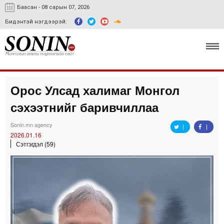
Баасан - 08 сарын 07, 2026
Бидэнтэй нэгдээрэй:
Орос Улсад халимаг Монгол
Улс төр, эдийн засаг
сэхээтнийг баривчиллаа
Гэмт хэрэг
Sonin.mn agency
Нийгэм, соёл
2026.01.16
Сэтгэгдэл (59)
Спорт
Easy news