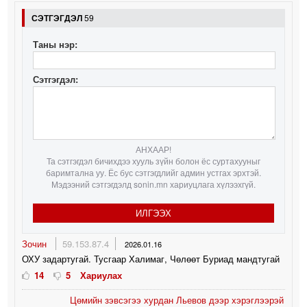
СЭТГЭГДЭЛ
59
Таны нэр:
Сэтгэгдэл:
АНХААР!
Та сэтгэгдэл бичихдээ хууль зүйн болон ёс суртахууныг
баримтална уу. Ёс бус сэтгэгдлийг админ устгах эрхтэй.
Мэдээний сэтгэгдэлд sonin.mn хариуцлага хүлээхгүй.
ИЛГЭЭХ
Зочин
59.153.87.4
2026.01.16
ОХУ задартугай. Тусгаар Халимаг, Чөлөөт Буриад мандтугай
14
5
Хариулах
Цөмийн зэвсэгээ хурдан Льевов дээр хэрэглээрэй