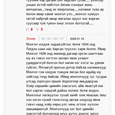
унших ёстой нийтлэл бичиж сонорыг минь
мялаалаа,,,танд их баярлалаа,,,,халимаг тува ар
болон өвөр хамаг монгол улс,,,монгол хүмүүн
эвтэй найртай амар амгалан эрүүл энх жарган
суусаар түм түмэн оныг элээх болтугай,,,,
8
5
Зочин
66.181.183.107
2026.01.16
Монгол нэгдэж чадаагүйгээс болж 1634 онд
Лигдэн хаан нас барсан түүхээс харж болно. Өвөр
Монгол 1636 онд манжид дагаар орсон шалтгаан
юу вэ гэвэл нэгтгэн захирч явах ухаант
удирдагчгүй болсон бол нөгөө нэг хэсэг нь урваж
гүйсэн. Ялгаагүй оросын дотор байгаа халимагууд
Монгол гэж нэгдэж тэмцэж явсан бол өдийд юу
хийгээд тэнд байхав. Иймд монголчууд тус тусдаа
улсад зэрэгцэн орших бодлогоор амьдарцгаа.
Хоёр хөршийн цөмийн зэвсэгээс айж явахгүй юм
бол харгис хэрцгий дайны золиос болж мэднэ.
Монголыг хөгжүүлэх тухай эвийг олж явахаас биш
хэн нэгэн хүний тэнэглэлд автаж нэгдээд явна
гэвэл наад хоёр хөрш улс чинь огтоос хүлээн
зөвшөөрөхгүй. Монголчууд нэг бол цөмийн
зэвсэгтэй болчихоод илүү дутуу донгос эргүү