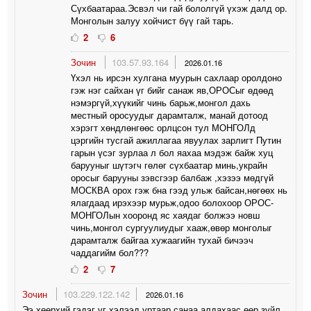
Сүхбаатараа.Эсвэл чи гай бололгүй үхэж далд ор.
Монголын залуу хойчист бүү гай тарь.
2
6
Зочин
103.57.93.164
2026.01.16
Үхэл нь ирсэн хулгана муурын сахлаар оролдоно
гэж нэг сайхан үг бийг санаж яв,ОРОСыг өдөөд
нэмэргүй,хүүкийг чинь барьж,монгол дахь
местный оросуудыг дарамталж, манай дотоод
хэрэгт хөндлөнгөөс орлцсон тул МОНГОЛд
цэргийн тусгай ажиллагаа явуулах зарлигт Путин
гарын үсэг зурлаа л бол яахаа мэдэж байж хуц
барууныг шүтэгч гөлөг сүхбаатар минь,украйн
оросыг барууны зэвсгээр балбаж ,хэзээ мөдгүй
МОСКВА орох гэж бна гээд ульж байсан,нөгөөх нь
ялагдаад ирэхээр мурьж,одоо болохоор ОРОС-
МОНГОЛын хооронд яс хаядаг болжээ новш
чинь,монгол сургуулиудыг хааж,өвөр монголыг
дарамталж байгаа хужаагийн тухай бичээч
чаддагийм бол???
2
7
Зочин
103.229.122.142
2026.01.16
Ээ хөөрхий гэдэг үг хэлээд уртаар санаа алдахаас өөр зүйл