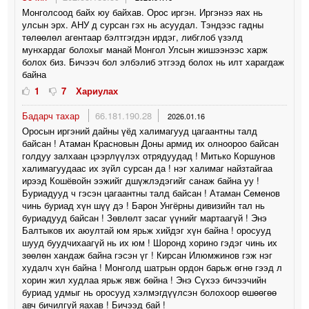
Монголсоод байх юу байхав. Орос иргэн. Иргэнээ яах нь
улсын эрх. АНУ д сурсан гэх нь асуудал. Тэндээс гадны
төлөөлөл агентаар бэлтгэгдэн ирдэг, либглоб үзэлд
мунхардаг болохыг манай Монгол Улсын жишээнээс харж
болох биз. Бичээч бол элбэлиб этгээд болох нь илт харагдаж
байна
1
7
Хариулах
Бадарч тахар
66.181.190.28
2026.01.16
Оросын иргэний дайны үёд халимагууд цагаантны талд
байсан ! Атаман Красновын Доны армид их олноороо байсан
голдуу залхаан цээрлүүлэх отрядуудад ! Митько Коршунов
халимагуудаас их зүйл сурсан да ! нэг халимаг найзтайгаа
ирээд Кошёвойн ээжийг дшүжлэдэгийг санаж байна уу !
Буриадууд ч гэсэн цагаантны талд байсан ! Атаман Сeмeнов
чинь буриад хүн шүү дэ ! Барон Унгёрны дивизийн тал нь
буриадууд байсан ! Зөвлөлт засаг үүнийг мартаагүй ! Энэ
Балтыков их аюултай юм ярьж хийдэг хүн байна ! оросууд
шууд буудчихаагүй нь их юм ! Шоронд хорино гэдэг чинь их
зөөлөн хандаж байна гэсэн үг ! Кирсан Илюмжинов гэж нэг
худалч хүн байна ! Монголд шатрын ордон барьж өгнө гээд л
хорин жил худлаа ярьж явж бөйна ! Энэ Сүхээ бичээчийн
буриад удмыг нь оросууд хэлмэгдүүлсэн болохоор өшөөгөө
авч бичилгүй яахав ! Бичээд бай !