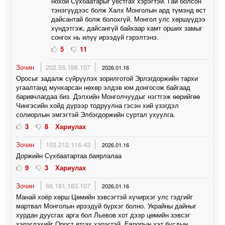
нохой Сүхбаатарыг уёстгах хэрэгтэй. Гай болсон
тэнэгүүдээс болж Халх Монголын ард түмэнд өст
дайсантай болж болохгүй. Монгол улс хөршүүдээ
хүндэтгэж, дайсангүй байхаар хамт орших замыг
сонгох нь илүү ирээдүй гэрэлтэнэ.
5
11
Зочин
202.55.188.107
2026.01.16
Оросыг задалж сүйрүүлэх зорилготой Эрлэгдоржийн тархи
угаалтанд мунхарсан нөхөр элдэв юм донгосож байгаад
баривчлагдаа биз. Дэлхийн Монголчуудыг нэгтгэж өөрийгөө
Чингэсийн хойд дүрээр тодруулна гэсэн хий үзэгдэл
солиорлын эмгэгтэй Элбэгдоржийн суртал ухуулга.
3
8
Хариулах
Зочин
103.212.116.43
2026.01.16
Доржийн Сүхбаатартаа баярлалаа
9
3
Хариулах
Зочин
66.181.183.107
2026.01.16
Манай хоёр хөрш Цөмийн зэвсэгтэй хүчирхэг улс гэдгийг
мартвал Монголын ирээдүй бүрхэг болно. Украйны дайныг
хурдан дуусгах арга бол Льевов хот дээр цөмийн зэвсэг
хэрэглэхийг Орост ятгах хэрэгтэй. Европын хэт бусдын