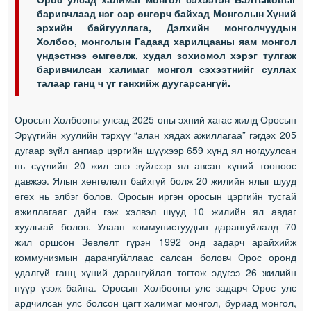
баривчлаад нэг сар өнгөрч байхад Монголын Хүний
эрхийн байгууллага, Дэлхийн монголчуудын
Холбоо, монголын Гадаад харилцааны яам монгол
үндэстнээ өмгөөлж, худал зохиомол хэрэг тулгаж
баривчилсан халимаг монгол сэхээтнийг суллах
талаар ганц ч үг ганхийж дуугарсангүй.
Оросын Холбооны улсад 2025 оны эхний хагас жилд Оросын
Эрүүгийн хуулийн тэрхүү “алан хядах ажиллагаа” гэгдэх 205
дугаар зүйл ангиар цэргийн шүүхээр 659 хүнд ял ногдуулсан
нь сүүлийн 20 жил энэ зүйлээр ял авсан хүний тооноос
давжээ. Ялын хөнгөлөлт байхгүй болж 20 жилийн ялыг шууд
өгөх нь элбэг болов. Оросын иргэн оросын цэргийн тусгай
ажиллагааг дайн гэж хэлвэл шууд 10 жилийн ял авдаг
хуультай болов. Улаан коммунистуудын дарангуйлалд 70
жил оршсон Зөвлөлт гүрэн 1992 онд задарч арайхийж
коммунизмын дарангуйллаас салсан боловч Орос оронд
удалгүй ганц хүний дарангуйлал тогтож эдүгээ 26 жилийн
нүүр үзэж байна. Оросын Холбооны улс задарч Орос улс
ардчилсан улс болсон цагт халимаг монгол, буриад монгол,