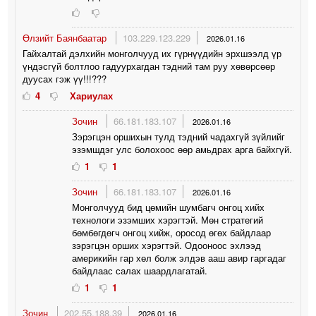
Өлзийт Баянбаатар
103.229.123.229
2026.01.16
Гайхалтай дэлхийн монголчууд их гүрнүүдийн эрхшээлд үр
үндэсгүй болтлоо гадуурхагдан тэдний там руу хөвөрсөөр
дуусах гэж үү!!!???
4
Хариулах
Зочин
66.181.183.107
2026.01.16
Зэрэгцэн оршихын тулд тэдний чадахгүй зүйлийг
эзэмшдэг улс болохоос өөр амьдрах арга байхгүй.
1
1
Зочин
66.181.183.107
2026.01.16
Монголчууд бид цөмийн шумбагч онгоц хийх
технологи эзэмших хэрэгтэй. Мөн стратегий
бөмбөгдөгч онгоц хийж, оросод өгөх байдлаар
зэрэгцэн орших хэрэгтэй. Одооноос эхлээд
америкийн гар хөл болж элдэв ааш авир гаргадаг
байдлаас салах шаардлагатай.
1
1
Зочин
202.55.188.39
2026.01.16