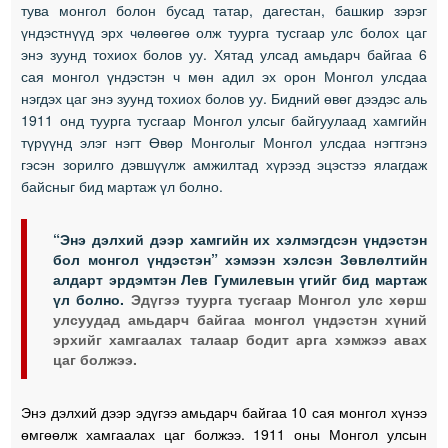
тува монгол болон бусад татар, дагестан, башкир зэрэг
үндэстнүүд эрх чөлөөгөө олж туурга тусгаар улс болох цаг
энэ зуунд тохиох болов уу. Хятад улсад амьдарч байгаа 6
сая монгол үндэстэн ч мөн адил эх орон Монгол улсдаа
нэгдэх цаг энэ зуунд тохиох болов уу. Бидний өвөг дээдэс аль
1911 онд туурга тусгаар Монгол улсыг байгуулаад хамгийн
түрүүнд элэг нэгт Өвөр Монголыг Монгол улсдаа нэгтгэнэ
гэсэн зорилго дэвшүүлж амжилтад хүрээд эцэстээ ялагдаж
байсныг бид мартаж үл болно.
“Энэ дэлхий дээр хамгийн их хэлмэгдсэн үндэстэн
бол монгол үндэстэн” хэмээн хэлсэн Зөвлөлтийн
алдарт эрдэмтэн Лев Гумилевын үгийг бид мартаж
үл болно.
Эдүгээ туурга тусгаар Монгол улс хөрш
улсуудад амьдарч байгаа монгол үндэстэн хүний
эрхийг хамгаалах талаар бодит арга хэмжээ авах
цаг болжээ.
Энэ дэлхий дээр эдүгээ амьдарч байгаа 10 сая монгол хүнээ
өмгөөлж хамгаалах цаг болжээ. 1911 оны Монгол улсын