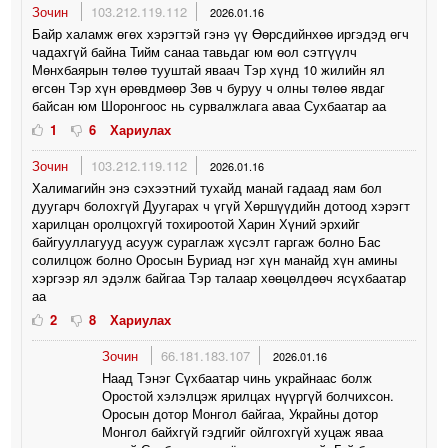
Зочин
103.212.119.112
2026.01.16
Байр халамж өгөх хэрэгтэй гэнэ үү Өөрсдийнхөө иргэдэд өгч
чадахгүй байна Тийм санаа тавьдаг юм өол сэтгүүлч
Мөнхбаярын төлөө тууштай яваач Тэр хүнд 10 жилийн ял
өгсөн Тэр хүн өрөвдмөөр Зөв ч буруу ч олны төлөө явдаг
байсан юм Шоронгоос нь сурвалжлага аваа Сухбаатар аа
1
6
Хариулах
Зочин
103.212.119.112
2026.01.16
Халимагийн энэ сэхээтний тухайд манай гадаад яам бол
дуугарч болохгүй Дуугарах ч үгүй Хөршүүдийн дотоод хэрэгт
харилцан оролцохгүй тохироотой Харин Хүний эрхийг
байгууллагууд асууж сураглаж хүсэлт гаргаж болно Бас
солилцож болно Оросын Буриад нэг хүн манайд хүн амины
хэргээр ял эдэлж байгаа Тэр талаар хөөцөлдөөч ясүхбаатар
аа
2
8
Хариулах
Зочин
66.181.183.107
2026.01.16
Наад Тэнэг Сүхбаатар чинь украйнаас болж
Оростой хэлэлцэж ярилцах нүүргүй болчихсон.
Оросын дотор Монгол байгаа, Украйны дотор
Монгол байхгүй гэдгийг ойлгохгүй хуцаж яваа