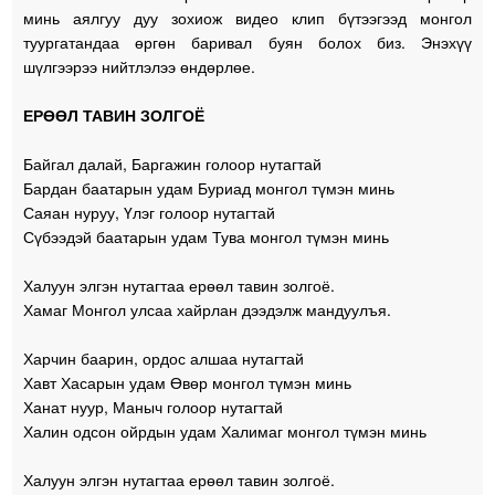
минь аялгуу дуу зохиож видео клип бүтээгээд монгол
туургатандаа өргөн баривал буян болох биз. Энэхүү
шүлгээрээ нийтлэлээ өндөрлөе.
ЕРӨӨЛ ТАВИН ЗОЛГОЁ
Байгал далай, Баргажин голоор нутагтай
Бардан баатарын удам Буриад монгол түмэн минь
Саяан нуруу, Үлэг голоор нутагтай
Сүбээдэй баатарын удам Тува монгол түмэн минь
Халуун элгэн нутагтаа ерөөл тавин золгоё.
Хамаг Монгол улсаа хайрлан дээдэлж мандуулъя.
Харчин баарин, ордос алшаа нутагтай
Хавт Хасарын удам Өвөр монгол түмэн минь
Ханат нуур, Маныч голоор нутагтай
Халин одсон ойрдын удам Халимаг монгол түмэн минь
Халуун элгэн нутагтаа ерөөл тавин золгоё.