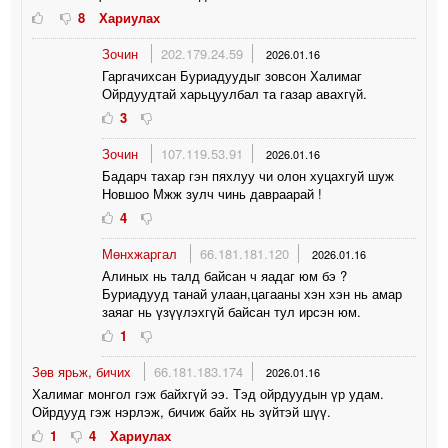
8
Хариулах
Зочин
202.179.24.59
2026.01.16
Гаргачихсан Буриадуудыг зовсон Халимаг
Ойрдуудтай харьцуулбал та газар авахгүй.
3
Зочин
107.119.53.91
2026.01.16
Бадарч тахар гэн пяхлуу чи олон хуцахгуй шуж
Новшоо Мжж зулч чинь давраарай !
4
Мөнхжаргал
66.181.181.120
2026.01.16
Алиных нь талд байсан ч яадаг юм бэ ?
Буриадууд танай улаан,цагааны хэн хэн нь амар
заяаг нь үзүүлэхгүй байсан тул ирсэн юм.
1
Зөв ярьж, бичих
66.181.183.174
2026.01.16
Халимаг монгол гэж байхгүй ээ. Тэд ойрдуудын үр удам.
Ойрдууд гэж нэрлэж, бичиж байх нь зүйтэй шүү.
1
4
Хариулах