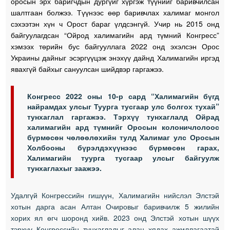
оросын эрх баригчдын дургүйг хүргэж түүнийг баривчилсан
шалтгаан болжээ. Түүнээс өөр баривчлах халимаг монгол
сэхээтэн хүн ч Орост бараг үлдсэнгүй. Учир нь 2015 онд
байгуулагдсан “Ойрод халимагийн ард түмний Конгресс”
хэмээх төрийн бус байгууллага 2022 онд эхэлсэн Орос
Украины дайныг эсэргүүцэж энэхүү дайнд Халимагийн иргэд
явахгүй байхыг сануулсан шийдвэр гаргажээ.
Конгресс 2022 оны 10-р сард “Халимагийн бүгд
найрамдах улсыг Туурга тусгаар улс болгох тухай”
тунхаглал гаргажээ. Тэрхүү тунхаглалд Ойрад
халимагийн ард түмнийг Оросын колоничлолоос
бүрмөсөн чөлөөлөхийн тулд Халимаг улс Оросын
Холбооны бүрэлдэхүүнээс бүрмөсөн гарах,
Халимагийн туурга тусгаар улсыг байгуулж
тунхаглахыг заажээ.
Удалгүй Конгрессийн гишүүн, Халимагийн нийслэл Элстэй
хотын дарга асан Алтан Очировыг баривчилж 5 жилийн
хорих ял өгч шоронд хийв. 2023 онд Элстэй хотын шүүх
тэрхүү Конгрессийн тунхаглалыг алан хядах ажиллагаатай