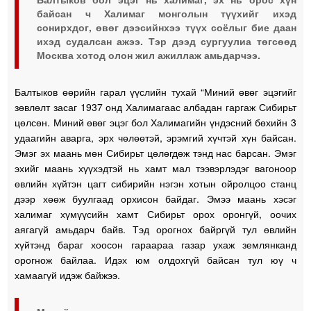
байсан ч Халимаг монголын түүхийг ихэд
сонирхдог, өвөг дээсийнхээ түүх соёлыг бие даан
ихэд судалсан ажээ. Тэр дээд сургуулиа төгсөөд
Москва хотод олон жил ажиллаж амьдарчээ.
Балтыков өөрийн гарал үүслийн тухай “Миний өвөг эцэгийг
зөвлөлт засаг 1937 онд Халимагаас албадан гаргаж Сибирьт
цөлсөн. Миний өвөг эцэг бол Халимагийн үндэсний бөхийн 3
удаагийн аварга, эрх чөлөөтэй, эрэмгий хүчтэй хүн байсан.
Эмэг эх маань мөн Сибирьт цөлөгдөж тэнд нас барсан. Эмэг
эхийг маань хүүхэдтэй нь хамт мал тээвэрлэдэг вагоноор
өвлийн хүйтэн цагт сибирийн нэгэн хотын ойролцоо станц
дээр хөөж буулгаад орхисон байдаг. Эмээ маань хэсэг
халимаг хүмүүсийн хамт Сибирьт орох оронгүй, оочих
аягагүй амьдарч байв. Тэд орогнох байргүй тул өвлийн
хүйтэнд бараг хоосон гараараа газар ухаж землянканд
орогнож байлаа. Идэх юм олдохгүй байсан тул юү ч
хамаагүй идэж байжээ.