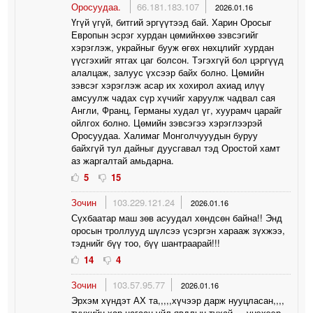
Оросуудаа.
66.181.183.107
2026.01.16
Үгүй үгүй, битгий эргүүтээд бай. Харин Оросыг
Европын эсрэг хурдан цөмийнхөө зэвсэгийг
хэрэглэж, украйныг бууж өгөх нөхцлийг хурдан
үүсгэхийг ятгах цаг болсон. Тэгэхгүй бол цэргүүд
алалцаж, залуус үхсээр байх болно. Цөмийн
зэвсэг хэрэглэж асар их хохирол ахиад илүү
амсуулж чадах сүр хүчийг харуулж чадвал сая
Англи, Франц, Германы худал үг, хуурамч царайг
ойлгох болно. Цөмийн зэвсэгээ хэрэглээрэй
Оросуудаа. Халимаг Монголчууудын буруу
байхгүй тул дайныг дуусгавал тэд Оростой хамт
аз жаргалтай амьдарна.
5
15
Зочин
103.229.121.24
2026.01.16
Сүхбаатар маш зөв асуудал хөндсөн байна!! Энд
оросын троллууд шүлсээ үсэргэн харааж зүхжээ,
тэднийг бүү тоо, бүү шантраарай!!!
14
4
Зочин
103.57.95.77
2026.01.16
Эрхэм хүндэт АХ та,,,,,хүчээр дарж нууцласан,,,,
түүхийн хар цагаан үйл явдлын тухай,,,, үнэхээр