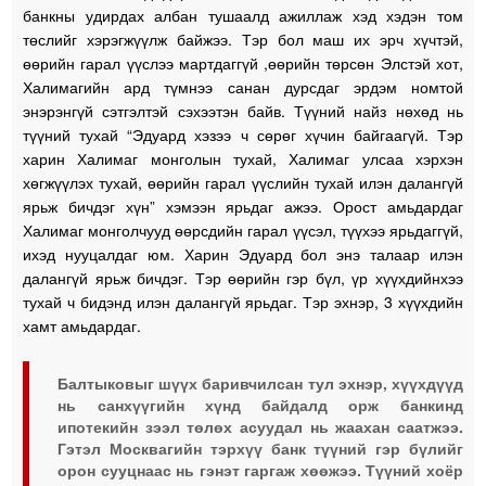
банкны удирдах албан тушаалд ажиллаж хэд хэдэн том
төслийг хэрэгжүүлж байжээ. Тэр бол маш их эрч хүчтэй,
өөрийн гарал үүслээ мартдаггүй ,өөрийн төрсөн Элстэй хот,
Халимагийн ард түмнээ санан дурсдаг эрдэм номтой
энэрэнгүй сэтгэлтэй сэхээтэн байв. Түүний найз нөхөд нь
түүний тухай “Эдуард хэзээ ч сөрөг хүчин байгаагүй. Тэр
харин Халимаг монголын тухай, Халимаг улсаа хэрхэн
хөгжүүлэх тухай, өөрийн гарал үүслийн тухай илэн далангүй
ярьж бичдэг хүн” хэмээн ярьдаг ажээ. Орост амьдардаг
Халимаг монголчууд өөрсдийн гарал үүсэл, түүхээ ярьдаггүй,
ихэд нууцалдаг юм. Харин Эдуард бол энэ талаар илэн
далангүй ярьж бичдэг. Тэр өөрийн гэр бүл, үр хүүхдийнхээ
тухай ч бидэнд илэн далангүй ярьдаг. Тэр эхнэр, 3 хүүхдийн
хамт амьдардаг.
Балтыковыг шүүх баривчилсан тул эхнэр, хүүхдүүд
нь санхүүгийн хүнд байдалд орж банкинд
ипотекийн зээл төлөх асуудал нь жаахан саатжээ.
Гэтэл Москвагийн тэрхүү банк түүний гэр бүлийг
орон сууцнаас нь гэнэт гаргаж хөөжээ. Түүний хоёр