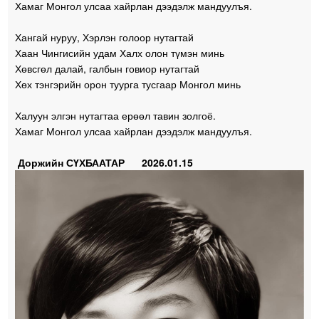
Хамаг Монгол улсаа хайрлан дээдэлж мандуулъя.
Хангай нуруу, Хэрлэн голоор нутагтай
Хаан Чингисийн удам Халх олон түмэн минь
Хөвсгөл далай, галбын говиор нутагтай
Хөх тэнгэрийн орон туурга тусгаар Монгол минь
Халуун элгэн нутагтаа ерөөл тавин золгоё.
Хамаг Монгол улсаа хайрлан дээдэлж мандуулъя.
Доржийн СҮХБААТАР 2026.01.15