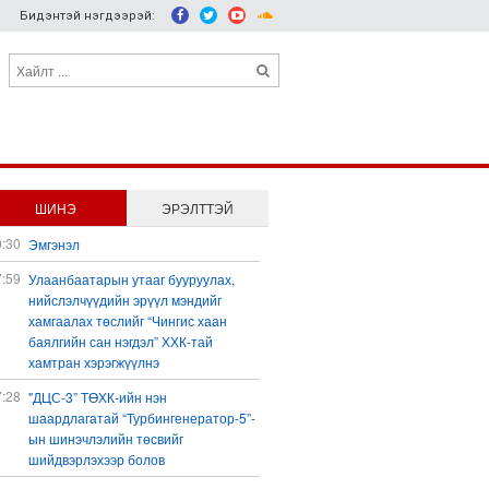
Бидэнтэй нэгдээрэй:
ШИНЭ
ЭРЭЛТТЭЙ
0:30
Эмгэнэл
7:59
Улаанбаатарын утааг бууруулах,
нийслэлчүүдийн эрүүл мэндийг
хамгаалах төслийг “Чингис хаан
баялгийн сан нэгдэл” ХХК-тай
хамтран хэрэгжүүлнэ
7:28
"ДЦС-3” ТӨХК-ийн нэн
шаардлагатай “Турбингенератор-5”-
ын шинэчлэлийн төсвийг
шийдвэрлэхээр болов