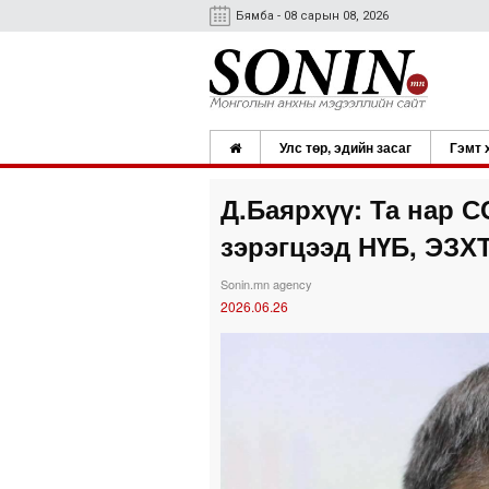
Бямба - 08 сарын 08, 2026
Улс төр, эдийн засаг
Гэмт 
Д.Баярхүү: Та нар С
зэрэгцээд НҮБ, ЭЗХТ
Sonin.mn agency
2026.06.26