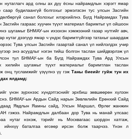
эн нутаглагч ард олны ах дүү ёсны найрамдлын хэрэгт ямар
р саар будилаангүй болгохыг эрмэлзсэн тус улсын Засгийн
өдөлбөргүй санал болохыг илэрхийлнэ. Бүгд Найрамдах Тува
 Засгийн газраас хуучин түүхт материал баримтыг үл ойшоон
инэ шугамыг БНМАУ-ын ихээхэн хэмжээний газар нутгийг авч,
ар нутаг дээгүүр ямар ч үндэс баримтгүйгээр татахыг шаардаж
эрээс Тува улсын Засгийн газартай санал үл нийлэлдэх учир
үгээр энэ асуудлыг нэгэн тийш болгон таслан шийдвэрлэж үл
олсон тул БНМАУ-ын ба Бүгд Найрамдах Тува Ард Улсын
ох хилийн шугамыг түүхт материалыг баримтлан таслан
лж онц тусламжийг үзүүлнэ үү гэж
Таны биеийг гуйж тун их
йдах ялдамд:
ийг үнэн зүрхнээс хүндэтгэснийг эрхбиш зөвшөөрөн хүлээн
үснэ. БНМАУ-ын Ардын Сайд нарын Зөвлөлийн Ерөнхий Сайд
адаад Явдлын Яамны сайд, Улсын Маршал, Өрлөг жанжин
Н гэжээ. Найрамдлын далбаан дор Тува нь манай улсаас
аа нутаг нэхэж, тэрийг нь Москвагаас шордон хатгаж,
, ийнхүү баталгаа өгсөөр ирсэн болж таарчээ. Үнэн л
.