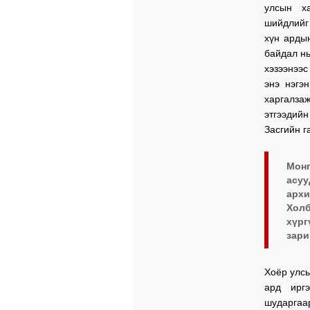
улсын х
шийдлийг
хүн ардын
байдал нь
хэзээнээ
энэ нэгэ
харгалзаж
этгээдий
Засгийн г
Мон
асу
арх
Хол
хүрг
зари
Хоёр улсы
ард ирг
шударгаар