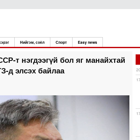
хэрэг
Нийгэм, соёл
Спорт
Easy news
ССР-т нэгдээгүй бол яг манайхтай
З-д элсэх байлаа
2
1
1