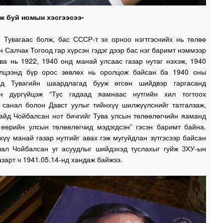
1
ж буй номын хэсгээсээ-
1
, Тувагаас болж, бас СССР-т эх орноо нэгтгэснийх нь төлөө
 Салчак Тогоод гар хүрсэн гэдэг дээр бас нэг баримт нэммээр
ва нь 1922, 1940 онд манай улсаас газар нутаг нэхэж, 1940
1
лцээнд бүр орос зөвлөх нь оролцож байсан ба 1940 оны
нд Тувагийн шаардлагад бууж өгсөн шийдвэр гаргасанд
н дургүйцэж “Тус гадаад яамнаас нутгийн хил тогтоох
 санал болон Давст уулыг тийнхүү шилжүүлснийг татгалзаж,
1
айд Чойбалсан нот бичгийг Тува улсын төлөөлөгчийн яаманд
 өөрийн улсын төлөөлөгчид мэдэгдсэн” гэсэн баримт байна.
хүү манай газар нутгийг авах гэж мугуйдлан зүтгэсээр байсан
1
ал Чойбалсан уг асуудлыг шийдэхэд туслахыг гуйж ЗХУ-ын
азарт ч 1941.05.14-нд хандаж байжээ.
0
0
0