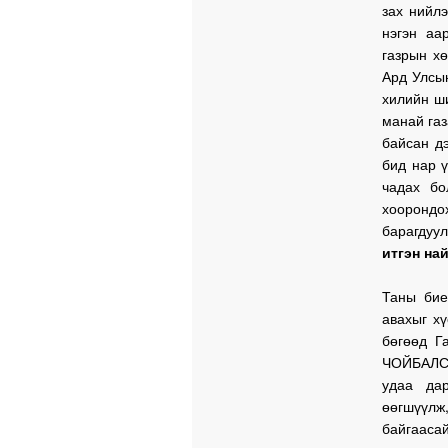
зах нийл
нэгэн аа
газрын х
Ард Улсын
хилийн ш
манай газ
байсан дэ
бид нар ү
чадах б
хооронд
барагдуу
итгэн на
Таны бие
авахыг х
бөгөөд Г
ЧОЙБАЛСА
удаа дар
өөгшүүлж
байгаасай