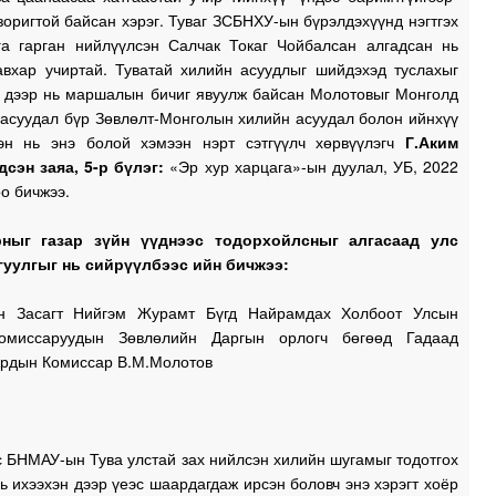
оригтой байсан хэрэг. Туваг ЗСБНХУ-ын бүрэлдэхүүнд нэгтгэх
га гарган нийлүүлсэн Салчак Токаг Чойбалсан алгадсан нь
авхар учиртай. Туватай хилийн асуудлыг шийдэхэд туслахыг
р дээр нь маршалын бичиг явуулж байсан Молотовыг Монголд
 асуудал бүр Зөвлөлт-Монголын хилийн асуудал болон ийнхүү
эн нь энэ болой хэмээн нэрт сэтгүүлч хөрвүүлэгч
Г.Аким
дсэн заяа, 5-р бүлэг:
«Эр хур харцага»-ын дуулал, УБ, 2022
о бичжээ.
рныг газар зүйн үүднээс тодорхойлсныг алгасаад улс
гуулгыг нь сийрүүлбээс ийн бичжээ:
н Засагт Нийгэм Журамт Бүгд Найрамдах Холбоот Улсын
омиссаруудын Зөвлөлийн Даргын орлогч бөгөөд Гадаад
Ардын Комиссар В.М.Молотов
с БНМАУ-ын Тува улстай зах нийлсэн хилийн шугамыг тодотгох
ь ихээхэн дээр үеэс шаардагдаж ирсэн боловч энэ хэрэгт хоёр