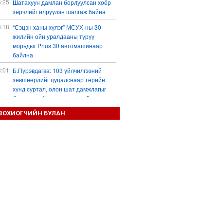
6:25
Шатахуун дамлан борлуулсан хоёр
зөрчлийг илрүүлэн шалгаж байна
3:18
“Сэцэн ханы хүлэг” МСУХ-ны 30
жилийн ойн уралдааны түрүү
морьдыг Prius 30 автомашинаар
байлна
3:01
Б.Пүрэвдагва: 103 үйлчилгээний
зөвшөөрлийг цуцалснаар төрийн
хүнд суртал, олон шат дамжлагыг
бууруулж, бизнесээ саадгүй
өргөжүүлэх боломжтой боллоо
ЗОХИОГЧИЙН БУЛАН
2:38
Европ Орос-Украины мөргөлдөөнийг
энхийн замаар шийдвэрлэхийг
хүсвэл зэвсэг нийлүүлэхээ зогсоох
ёстой гэжээ
1:57
ШХАБ-ын “Тяньшань-2026” кибер
терроризмтой тэмцэх хамтарсан
сургуулилалт боллоо
1:54
Д.Трамп: АНУ сум, зэвсгийн нөөцөө
нэмэгдүүлэх шаардлагатай