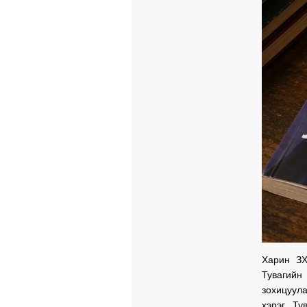
Харин ЗХ
Тувагийн
зохицуул
хэрэг. Ту