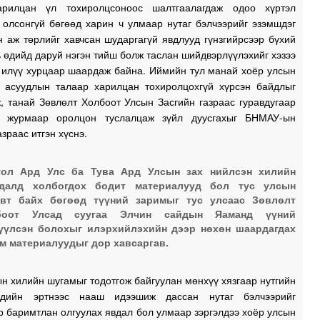
арилцан үл тохиролцсоноос шалтгаалагдаж одоо хүртэл
 олсонгүй бөгөөд харин ч улмаар нутаг бэлчээрийг эзэмшдэг
 аж төрлийг хавчсан шударгагүй явдлууд гүнзгийрсээр бүхий
 өдийд даруй нэгэн тийш болж таслан шийдвэрлүүлэхийг хэзээ
с илүү хурцаар шаардаж байна. Иймийн тул манай хоёр улсын
н асуудлын талаар харилцан тохиролцохгүй хүрсэн байдлыг
, танай Зөвлөлт Холбоот Улсын Засгийн газраас гуравдугаар
н журмаар оролцон туслалцаж зүйл дуусгахыг БНМАУ-ын
азраас итгэн хүснэ.
гол Ард Улс ба Тува Ард Улсын зах нийлсэн хилийн
удалд холбогдох бодит материалууд бол тус улсын
ивт байх бөгөөд түүний заримыг тус улсаас Зөвлөлт
боот Улсад суугаа Элчин сайдын Яаманд үүний
үүлсэн болохыг илэрхийлэхийн дээр нөхөн шаардагдах
м материалуудыг дор хавсаргав.
н хилийн шугамыг тодотгож байгуулан мөнхүү хязгаар нутгийн
эдийн эртнээс нааш идээшиж дассан нутаг бэлчээрийг
 баримтлан олгуулах явдал бол улмаар зэргэлдээ хоёр улсын