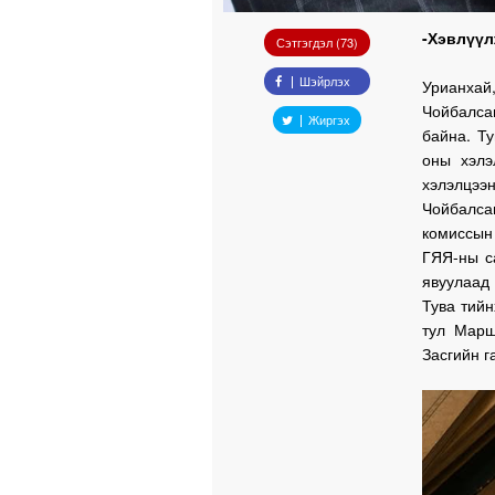
-Хэвлүүл
Сэтгэгдэл (73)
Шэйрлэх
Урианхай
Чойбалсан
Жиргэх
байна. Ту
оны хэлэ
хэлэлцээ
Чойбалса
комиссын
ГЯЯ-ны с
явуулаад
Тува тийн
тул Марш
Засгийн г