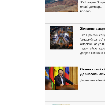
XVII жарны “Сүрэ
өлзий дэмбэрэлтэ
боллоо.
Жинхэнэ амарг
Экс Ерөнхий сай
“амаргүй цаг үе”
амаргүй цаг үе н
тэдэнтэйгээ зод
дээрээ жинхэнэ а
Өвөлжилтийн 
Дорноговь ай
Дорноговь аймги