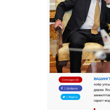
ВАШИНГТ
Сэтгэгдэл (0)
хоёр улс
Шэйрлэх
дараа Ко
амжилтта
Жиргэх
гарагт мэ