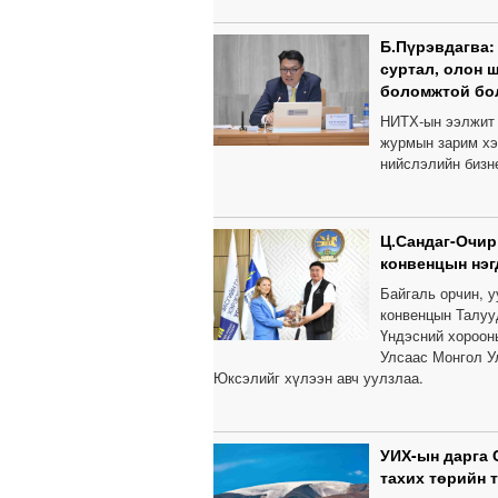
Б.Пүрэвдагва:
суртал, олон 
боломжтой бо
НИТХ-ын ээлжит 
журмын зарим хэ
нийслэлийн бизн
Ц.Сандаг-Очир
конвенцын нэг
Байгаль орчин, 
конвенцын Талуу
Үндэсний хороон
Улсаас Монгол У
Юксэлийг хүлээн авч уулзлаа.
УИХ-ын дарга 
тахих төрийн 