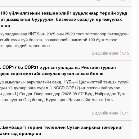
 103 үйлчилгээний зөвшөөрлийг цуцалснаар төрийн хүнд
шат дамжлагыг бууруулж, бизнесээ саадгүй өргөжүүлэх
ллоо
хуралдаанаар НИТХ-ын 2025 оны 25/29 тоот тогтоолоор батлагдсан
сгийг хүчингүй болгож, зөвшөөрлийн шинжтэй 103 бүртгэлээс
ес эрхлэгчдийг чөлөөллөө.
2 өдрийн өмнө
5
: COP17 ба COP31 хурлын уялдаа нь Риогийн гурван
дсэн хэрэгжилтийг ахиулах чухал алхам болно
уур амьсгалын өөрчлөлтийн сайд, НҮБ-ын Цөлжилттэй тэмцэх тухай
дын 17 дугаар бага хурал (UNCCD COP17)-ыг зохион байгуулах
ы дарга Ц.Сандаг-Очир өнөөдөр /2026.08.07/ Бүгд Найрамдах Турк
лсад суугаа Онц бөгөөд Бүрэн эрхт Элчин сайд Башак Гэнч
2 өдрийн өмнө
1
С.Бямбацогт төрийг төлөөлөн Сутай хайрхны тэнгэрийг
тахилгад оролцлоо