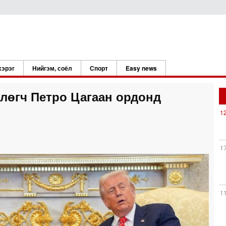
хэрэг
Нийгэм, соёл
Спорт
Easy news
лөгч Петро Цагаан ордонд
1
1
1