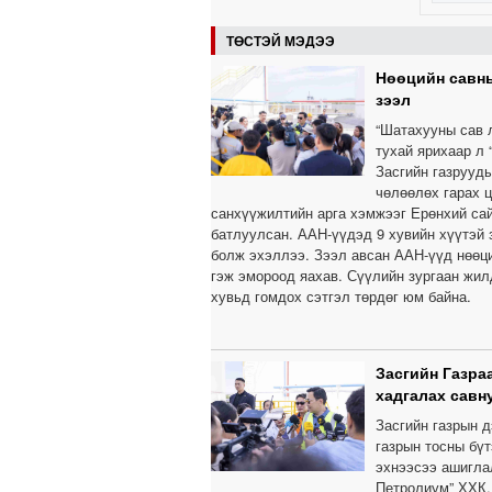
ТӨСТЭЙ МЭДЭЭ
Нөөцийн савн
зээл
“Шатахууны сав 
тухай ярихаар л 
Засгийн газрууд
чөлөөлөх гарах ц
санхүүжилтийн арга хэмжээг Ерөнхий сай
батлуулсан. ААН-үүдэд 9 хувийн хүүтэй 
болж эхэллээ. Зээл авсан ААН-үүд нөөци
гэж эмороод яахав. Сүүлийн зургаан жилд
хувьд гомдох сэтгэл төрдөг юм байна.
Засгийн Газра
хадгалах савн
Засгийн газрын 
газрын тосны бүт
эхнээсээ ашиглал
Петролиум” ХХК,