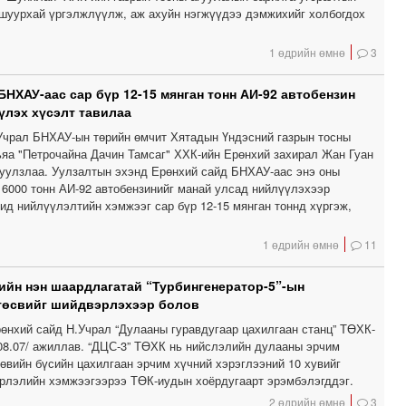
 шуурхай үргэлжлүүлж, аж ахуйн нэгжүүдээ дэмжихийг холбогдох
1 өдрийн өмнө
3
БНХАУ-аас сар бүр 12-15 мянган тонн АИ-92 автобензин
үлэх хүсэлт тавилаа
Учрал БНХАУ-ын төрийн өмчит Хятадын Үндэсний газрын тосны
ьяа "Петрочайна Дачин Тамсаг" ХХК-ийн Ерөнхий захирал Жан Гуан
 уулзлаа. Уулзалтын эхэнд Ерөнхий сайд БНХАУ-аас энэ оны
 6000 тонн АИ-92 автобензинийг манай улсад нийлүүлэхээр
д нийлүүлэлтийн хэмжээг сар бүр 12-15 мянган тоннд хүргэж,
1 өдрийн өмнө
11
ийн нэн шаардлагатай “Турбингенератор-5”-ын
төсвийг шийдвэрлэхээр болов
өнхий сайд Н.Учрал “Дулааны гуравдугаар цахилгаан станц” ТӨХК-
.08.07/ ажиллав. “ДЦС-3” ТӨХК нь нийслэлийн дулааны эрчим
төвийн бүсийн цахилгаан эрчим хүчний хэрэглээний 10 хувийг
эрлэлийн хэмжээгээрээ ТӨК-иудын хоёрдугаарт эрэмбэлэгддэг.
2 өдрийн өмнө
3