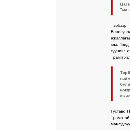
Цага
"маш
Тэрбээр 
Венесуэ
ажиллага
юм. “Бид 
түүнийг 
Трамп хэл
Тэр
най
бүл
ног
ажил
Густаво 
Трамптай
мансууру