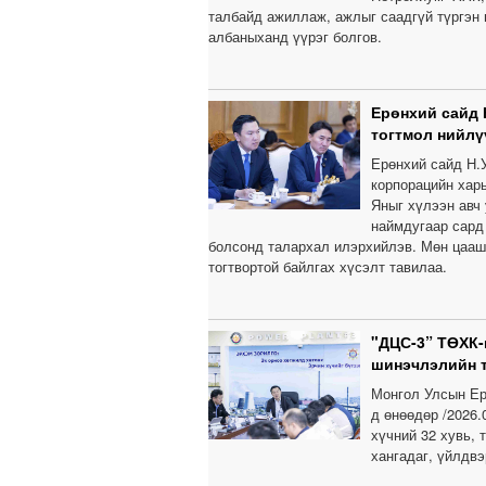
талбайд ажиллаж, ажлыг саадгүй түргэн
албаныханд үүрэг болгов.
Ерөнхий сайд 
тогтмол нийлү
Ерөнхий сайд Н.
корпорацийн хар
Яныг хүлээн авч
наймдугаар сард
болсонд талархал илэрхийлэв. Мөн цааши
тогтвортой байлгах хүсэлт тавилаа.
"ДЦС-3” ТӨХК-
шинэчлэлийн 
Монгол Улсын Ер
д өнөөдөр /2026
хүчний 32 хувь, 
хангадаг, үйлдв