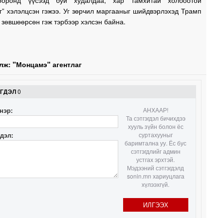
ооронд үүсээд буй худалдаа, хар тамхитай холбоотой
” хэлэлцсэн гэжээ. Уг зөрчил маргааныг шийдвэрлэхэд Трамп
1
 зөвшөөрсөн гэж тэрбээр хэлсэн байна.
1
л
лж: "Монцамэ" агентлаг
0
0
ЭГДЭЛ
0
0
нэр:
АНХААР!
Та сэтгэгдэл бичихдээ
хууль зүйн болон ёс
гдэл:
суртахууныг
баримтална уу. Ёс бус
сэтгэгдлийг админ
устгах эрхтэй.
Мэдээний сэтгэгдэлд
sonin.mn хариуцлага
хүлээхгүй.
ИЛГЭЭХ