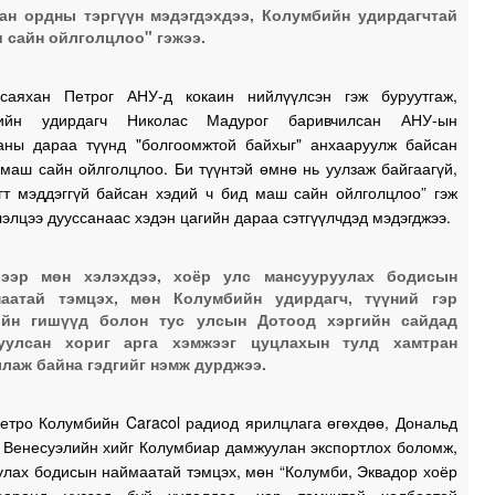
ан ордны тэргүүн мэдэгдэхдээ, Колумбийн удирдагчтай
 сайн ойлголцлоо" гэжээ.
1
саяхан Петрог АНУ-д кокаин нийлүүлсэн гэж буруутгаж,
лийн удирдагч Николас Мадурог баривчилсан АНУ-ын
аны дараа түүнд "болгоомжтой байхыг" анхааруулж байсан
1
маш сайн ойлголцлоо. Би түүнтэй өмнө нь уулзаж байгаагүй,
огт мэддэггүй байсан хэдий ч бид маш сайн ойлголцлоо” гэж
элцээ дууссанаас хэдэн цагийн дараа сэтгүүлчдэд мэдэгджээ.
1
бээр мөн хэлэхдээ, хоёр улс мансууруулах бодисын
1
маатай тэмцэх, мөн Колумбийн удирдагч, түүний гэр
ийн гишүүд болон тус улсын Дотоод хэргийн сайдад
1
дуулсан хориг арга хэмжээг цуцлахын тулд хамтран
лаж байна гэдгийг нэмж дурджээ.
Петро Колумбийн Caracol радиод ярилцлага өгөхдөө, Дональд
1
 Венесуэлийн хийг Колумбиар дамжуулан экспортлох боломж,
улах бодисын наймаатай тэмцэх, мөн “Колумби, Эквадор хоёр