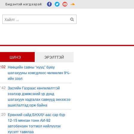
Бидэнтэй нэгдээрэй:
ШИНЭ
ЭРЭЛТТЭЙ
2:02
Нөөцийн савны “нууц” буюу
шатахууны хомсдлоос чөлөөлөх 9%-
ийн зээл
7:42
Засгийн Газраас хөнгөлөлттэй
зээлээр дэмжсэний үр дүнд
шатахуун хадгалах савнууд эхнээсээ
ашиглалтад орж байна
1:20
Ерөнхий сайд БНХАУ-аас сар бүр
12-15 мянган тонн АИ-92
автобензин тогтмол нийлүүлэх
хүсэлт тавилаа