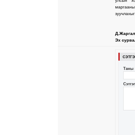
улсын х
маргааныг
зуучлахыг
Д.Жарга
Эх сурва
СЭТГ
Таны 
Сэтгэ