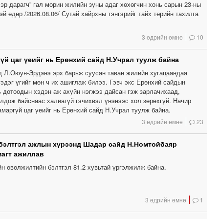
эр дарагч” гал морин жилийн зуны адаг хөхөгчин хонь сарын 23-ны
й өдөр /2026.08.06/ Сутай хайрхны тэнгэрийг тайх төрийн тахилга
3 өдрийн өмнө
10
үй цаг үеийг нь Ерөнхий сайд Н.Учрал туулж байна
д Л.Оюун-Эрдэнэ эрх барьж суусан таван жилийн хугацаандаа
 гэдэг үгийг мөн ч их ашиглаж билээ. Гэвч экс Ерөнхий сайдын
ь дотоодын хэдэн аж ахуйн нэгжээ дайсан гэж зарлачихаад,
олдож байснаас халиагүй гэчихвэл үнэнээс хол зөрөхгүй. Начир
маргүй цаг үеийг нь Ерөнхий сайд Н.Учрал туулж байна.
3 өдрийн өмнө
23
бэлтгэл ажлын хүрээнд Шадар сайд Н.Номтойбаяр
магт ажиллав
йн өвөлжилтийн бэлтгэл 81.2 хувьтай үргэлжилж байна.
3 өдрийн өмнө
1