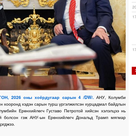
2
1
1
1
1
ОН, 2026 оны хоёрдугаар сарын 4 /DW/.
АНУ, Колумби
ын хооронд хэдэн сарын турш үргэлжилсэн хурцадмал байдлын
лумбийн Ерөнхийлөгч Густаво Петротой хийсэн хэлэлцээ нь
й болсон гэж АНУ-ын Ерөнхийлөгч Дональд Трамп мягмар
1
дэгджээ.