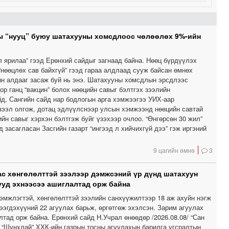
ы “нууц” буюу шатахууны хомсдлоос чөлөөлөх 9%-ийн
л ярилаа” гээд Ерөнхий сайдыг загнаад байна. Нөөц бүрдүүлэх
“нөөцлөх сав байхгүй” гээд гараа алдлаад сууж байсан өмнөх
ын алдааг засаж буй нь энэ. Шатахууны хомсдлын эрсдлээс
ор ганц “вакцин” болох нөөцийн савыг бэлтгэх зээлийн
д, Сангийн сайд нар бодлогын арга хэмжээгээ УИХ-аар
зээл олгож, дотац эдлүүлснээр улсын хэмжээнд нөөцийн савтай
йн савыг хэрхэн бэлтгэж буйг үзэхээр очлоо. “Өнгөрсөн 30 жил”
 засагласан Засгийн газарт “ингээд л хийчихгүй дээ” гэж иргэний
9 цагийн өмнө
3
ас хөнгөлөлттэй зээлээр дэмжсэний үр дүнд шатахуун
ууд эхнээсээ ашиглалтад орж байна
дэмжлэгтэй, хөнгөлөлттэй зээлийн санхүүжилтээр 18 аж ахуйн нэгж
ээгдэхүүний 22 агуулах барьж, өргөтгөж эхэлсэн. Зарим агуулах
тад орж байна. Ерөнхий сайд Н.Учрал өнөөдөр /2026.08.08/ “Сан
 “Шунхлай” ХХК-ийн газрын тосны агуулахын барилга угсралтын