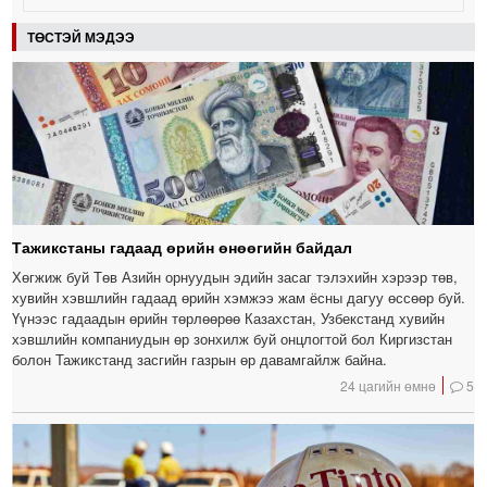
ТӨСТЭЙ МЭДЭЭ
Тажикстаны гадаад өрийн өнөөгийн байдал
Хөгжиж буй Төв Азийн орнуудын эдийн засаг тэлэхийн хэрээр төв,
хувийн хэвшлийн гадаад өрийн хэмжээ жам ёсны дагуу өссөөр буй.
Үүнээс гадаадын өрийн төрлөөрөө Казахстан, Узбекстанд хувийн
хэвшлийн компаниудын өр зонхилж буй онцлогтой бол Киргизстан
болон Тажикстанд засгийн газрын өр давамгайлж байна.
24 цагийн өмнө
5