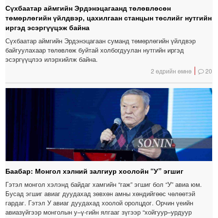
Сүхбаатар аймгийн Эрдэнэцагаанд төлөвлөсөн
төмөрлөгийн үйлдвэр, цахилгаан станцын төслийг нутгийн
иргэд эсэргүүцэж байна
Сүхбаатар аймгийн Эрдэнэцагаан суманд төмөрлөгийн үйлдвэр
байгуулахаар төлөвлөж буйтай холбогдуулан нутгийн иргэд
эсэргүүцлээ илэрхийлж байна.
2 өдрийн өмнө
20
Баабар: Монгол хэлний залгиур хоолойн “У” эгшиг
Гэтэл монгол хэлэнд байдаг хамгийн “гаж” эгшиг бол “У” авиа юм.
Бусад эгшиг авиаг дуудахад зөвхөн амны хөндийгөөс чөлөөтэй
гардаг. Гэтэл У авиаг дуудахад хоолой оролцдог. Орчин үеийн
авиазүйгээр монголын у–ү-гийн ялгааг зүгээр “хойгуур–урдуур