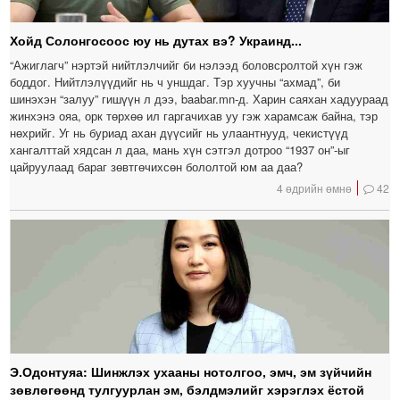
Хойд Солонгосоос юу нь дутах вэ? Украинд...
“Ажиглагч” нэртэй нийтлэлчийг би нэлээд боловсролтой хүн гэж
боддог. Нийтлэлүүдийг нь ч уншдаг. Тэр хуучны “ахмад”, би
шинэхэн “залуу” гишүүн л дээ, baabar.mn-д. Харин саяхан хадуураад
жинхэнэ ояа, орк төрхөө ил гаргачихав уу гэж харамсаж байна, тэр
нөхрийг. Уг нь буриад ахан дүүсийг нь улаантнууд, чекистүүд
хангалттай хядсан л даа, мань хүн сэтгэл дотроо “1937 он”-ыг
цайруулаад бараг зөвтгөчихсөн бололтой юм аа даа?
4 өдрийн өмнө
42
Э.Одонтуяа: Шинжлэх ухааны нотолгоо, эмч, эм зүйчийн
зөвлөгөөнд тулгуурлан эм, бэлдмэлийг хэрэглэх ёстой