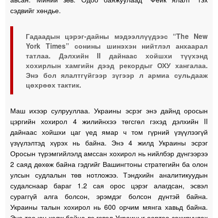
сэдвийг хөндье.
Гадаадын цэрэг-дайны мэдээллүүдээс “The New
York Times” сонины шинэхэн нийтлэл анхаарал
татлаа. Дэлхийн II дайнаас хойшхи түүхэнд
хохирлын хамгийн дээд рекордыг ОХУ хангалаа.
Энэ бол ялалтгүйгээр зүгээр л армиа сульдааж
цөхрөөх тактик.
Маш ихээр сулрууллаа. Украины эсрэг энэ дайнд оросын
цэргийн хохирол 4 жилийнхээ төгсгөл гэхэд дэлхийн II
дайнаас хойшхи цаг үед ямар ч том гүрний үзүүлээгүй
үзүүлэлтэд хүрэх нь байна. Энэ 4 жилд Украины эсрэг
Оросын түрэмгийлэлд амссан хохирол нь нийлбэр дүнгээрээ
2 саяд дөхөж байна гэдгийг Вашингтоны стратегийн ба олон
улсын судлалын төв нотложээ. Тэндхийн аналитикуудын
судалснаар бараг 1.2 сая орос цэрэг алагдсан, эсвэл
сураггүй алга болсон, эрэмдэг болсон дүнтэй байна.
Украины талын хохирол нь 600 орчим мянга хавьд байна.
Энэ тоо юу хэлж байна вэ гэвэл Украиныг өөртөө захируулах