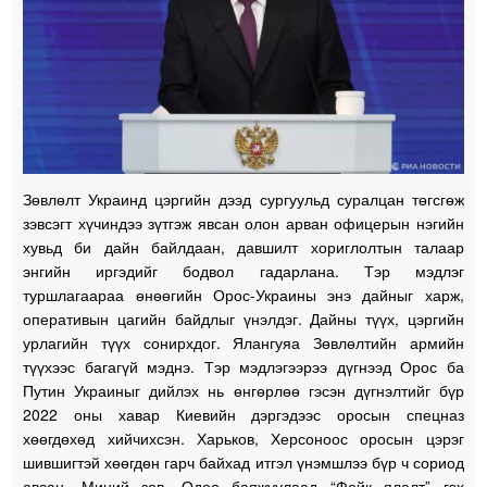
Зөвлөлт Украинд цэргийн дээд сургуульд суралцан төгсгөж
зэвсэгт хүчиндээ зүтгэж явсан олон арван офицерын нэгийн
хувьд би дайн байлдаан, давшилт хориглолтын талаар
энгийн иргэдийг бодвол гадарлана. Тэр мэдлэг
туршлагаараа өнөөгийн Орос-Украины энэ дайныг харж,
оперативын цагийн байдлыг үнэлдэг. Дайны түүх, цэргийн
урлагийн түүх сонирхдог. Ялангуяа Зөвлөлтийн армийн
түүхээс багагүй мэднэ. Тэр мэдлэгээрээ дүгнээд Орос ба
Путин Украиныг дийлэх нь өнгөрлөө гэсэн дүгнэлтийг бүр
2022 оны хавар Киевийн дэргэдээс оросын спецназ
хөөгдөхөд хийчихсэн. Харьков, Херсоноос оросын цэрэг
шившигтэй хөөгдөн гарч байхад итгэл үнэмшлээ бүр ч сориод
авсан. Миний зөв. Одоо баяжуулаад “Фейк ялалт” гэх