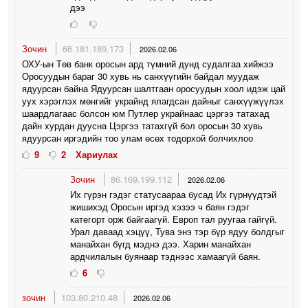
дээ
Зочин
66.181.189.173
2026.02.06
ОХУ-ын Төв банк оросын ард түмний дунд судалгаа хийжээ
Оросуудын бараг 30 хувь нь санхүүгийн байдал муудаж
ядуурсан байна Ядуурсан шалтгаан оросуудын хоол идэж цай
уух хэрэглэх мөнгийг украйнд ялагдсан дайныг санхүүжүүлэх
шаардлагаас болсон юм Путлер украйнаас цэргээ татахад
дайн хурдан дуусна Цэргээ татахгүй бол оросын 30 хувь
ядуурсан иргэдийн тоо улам өсөх тодорхой болчихлоо
9
2
Хариулах
Зочин
86.169.199.112
2026.02.06
Их гүрэн гэдэг статусаараа бусад Их гүрнүүдтэй
жишихэд Оросын иргэд хэзээ ч баян гэдэг
категорт орж байгаагүй. Европ тал руугаа гайгүй.
Урал даваад хэцүү, Тува энэ тэр бүр ядуу болдгыг
манайхан бүгд мэднэ дээ. Харин манайхан
ардчилалын буянаар тэднээс хамаагүй баян.
6
зочин
103.80.210.48
2026.02.06