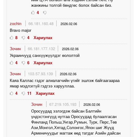
жанжины толгой бөндгөс болох байсан биз.
4
zochin
66.181.160.48
2026.02.06
Bravo major
8
4
Хариулах
Зочин
66.181.177.132
2026.02.06
Украинчууд санхүүжүүлдэг өололтой
4
6
Хариулах
Зочин
103.57.93.139
2026.02.06
Каяа Каллас гэдэг алиалагчийн үгийг эшлэж байгаагаараа
ямар мэдлэггүй гэдгээ харууллаа.
4
11
Хариулах
Зочин
67.219.105.193
2026.02.06
Оросуудад эзлэгдэж байсан Балтийн
үндэстэнгүүд нутгаа Оросуудад булаалгасан
Финланд Польш,Унгар,Румын, Турк, Перс,Төв
Ази,Монгол,Хятад,Солонгос,Япон шиг Жүүд
Арменичуудыг магтаж өөд татдаг Азийн дайсан