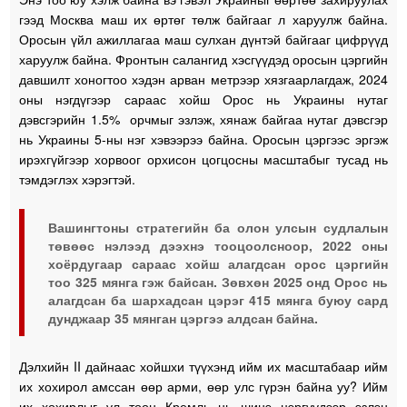
гээд Москва маш их өртөг төлж байгааг л харуулж байна.
Оросын үйл ажиллагаа маш сулхан дүнтэй байгааг цифрүүд
харуулж байна. Фронтын салангид хэсгүүдэд оросын цэргийн
давшилт хоногтоо хэдэн арван метрээр хязгаарлагдаж, 2024
оны нэгдүгээр сараас хойш Орос нь Украины нутаг
дэвсгэрийн 1.5% орчмыг эзлэж, хянаж байгаа нутаг дэвсгэр
нь Украины 5-ны нэг хэвээрээ байна. Оросын цэргээс эргэж
ирэхгүйгээр хорвоог орхисон цогцосны масштабыг тусад нь
тэмдэглэх хэрэгтэй.
Вашингтоны стратегийн ба олон улсын судлалын
төвөөс нэлээд дээхнэ тооцоолсноор, 2022 оны
хоёрдугаар сараас хойш алагдсан орос цэргийн
тоо 325 мянга гэж байсан. Зөвхөн 2025 онд Орос нь
алагдсан ба шархадсан цэрэг 415 мянга буюу сард
дунджаар 35 мянган цэргээ алдсан байна.
Дэлхийн II дайнаас хойшхи түүхэнд ийм их масштабаар ийм
их хохирол амссан өөр арми, өөр улс гүрэн байна уу? Ийм
их хохирлыг үл тоон Кремль нь шинэ цэргүүдээр эзлэн