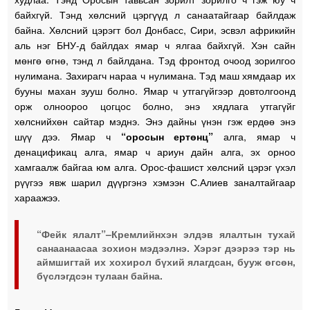
байхгүй. Тэнд хөлсний цэргүүд л санаатайгаар байлдаж
байна. Хөлсний цэрэгт бол Донбасс, Сири, эсвэл африкийн
аль нэг БНУ-д байлдах ямар ч ялгаа байхгүй. Хэн сайн
мөнгө өгнө, тэнд л байлдана. Тэд фронтод очоод зорилгоо
нулимана. Захирагч нараа ч нулимана. Тэд маш хямдаар их
бууны махан зууш болно. Ямар ч утгагүйгээр довтолгоонд
орж олноороо цогцос болно, энэ хядлага утгагүйг
хөлснийхөн сайтар мэднэ. Энэ дайны үнэн гэж ердөө энэ
шүү дээ. Ямар ч
“оросын ертөнц”
алга, ямар ч
денацификац алга, ямар ч ариун дайн алга, эх орноо
хамгаалж байгаа юм алга. Орос-фашист хөлсний цэрэг үхэл
рүүгээ явж шарил дүүргэнэ хэмээн С.Алиев заналтайгаар
хараажээ.
“Фейк ялалт”–Кремлийнхэн элдэв ялалтын тухай
санаанаасаа зохион мэдээлнэ. Хэрэг дээрээ тэр нь
аймшигтай их хохирол бүхий ялагдсан, бууж өгсөн,
бүслэгдсэн тулаан байна.