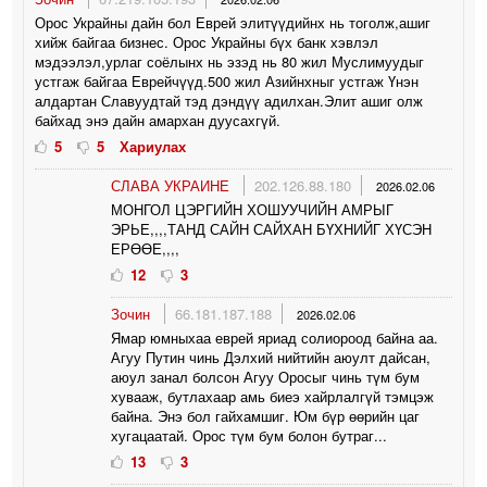
Орос Украйны дайн бол Еврей элитүүдийнх нь тоголж,ашиг
хийж байгаа бизнес. Орос Украйны бүх банк хэвлэл
мэдээлэл,урлаг соёлынх нь эзэд нь 80 жил Муслимуудыг
устгаж байгаа Еврейчүүд.500 жил Азийнхныг устгаж Үнэн
алдартан Славуудтай тэд дэндүү адилхан.Элит ашиг олж
байхад энэ дайн амархан дуусахгүй.
5
5
Хариулах
СЛАВА УКРАИНЕ
202.126.88.180
2026.02.06
МОНГОЛ ЦЭРГИЙН ХОШУУЧИЙН АМРЫГ
ЭРЬЕ,,,,ТАНД САЙН САЙХАН БҮХНИЙГ ХҮСЭН
ЕРӨӨЕ,,,,
12
3
Зочин
66.181.187.188
2026.02.06
Ямар юмныхаа еврей яриад солиороод байна аа.
Агуу Путин чинь Дэлхий нийтийн аюулт дайсан,
аюул занал болсон Агуу Оросыг чинь түм бум
хувааж, бутлахаар амь биеэ хайрлалгүй тэмцэж
байна. Энэ бол гайхамшиг. Юм бүр өөрийн цаг
хугацаатай. Орос түм бум болон бутраг...
13
3