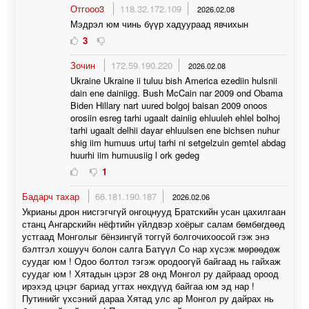
Отгооо3
118.32.172.109
2026.02.08
Мэдрэл юм чинь бүүр хадуураад явчихын
3
Зочин
172.59.190.220
2026.02.08
Ukraine Ukraine ii tuluu bish America ezediin hulsnii
dain ene dainiigg. Bush McCain nar 2009 ond Obama
Biden Hillary nart uured bolgoj baisan 2009 onoos
orosiin esreg tarhi ugaalt dainiig ehluuleh ehlel bolhoj
tarhi ugaalt delhii dayar ehluulsen ene bichsen nuhur
shig iim humuus urtuj tarhi ni setgelzuin gemtel abdag
huurhi iim humuusiig l ork gedeg
1
Бадарч тахар
66.181.190.187
2026.02.06
Укрианы дрон нисгэгчгүй онгоцнууд Братскийн усан цахилгаан
станц Ангарскийн нёфтийн үйлдвэр хоёрыг салам бөмбөгдөөд
устгаад Монголыг бёнзингүй тоггүй болгочихоосой гэж энэ
бэлтгэл хошууч болон салга Батүүл Со нар хүсэж мөрөөдөж
суудаг юм ! Одоо болтол тэгэж ородоогүй байгаад нь гайхаж
суудаг юм ! Хятадын цэрэг 28 онд Монгол ру дайраад ороод
ирэхэд цэцэг бариад угтах нөхдүүд байгаа юм эд нар !
Путинийг үхсэний дараа Хятад улс ар Монгол ру дайрах нь