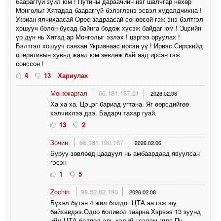
баараггүй зүйл юм ! Путины дараачийн нэг шалчгар нөхөр
Монголыг Хятадад баараггүй бэлэглэнэ эсвэл худалдчихна !
Укриан ялчихаасай Орос задраасай сөнөөсөй гэж энэ бэлтгэл
хошууч болон бусад байнга бодож хүсэж байдаг юм ! Эцсийн
үр дүн нь Хятад ар Монголыг эзлэх ! цэргээ оруулах !
Бэлтгэл хошууч саяхан Укрианаас ирсэн үү ! Ирвэс Сирскийд
опёративын хувьд жаал юм зөвлөж байгаад ирсэн гэж
сонссон !
4
13
Хариулах
Мөнхжаргал
66.181.187.21
2026.02.06
Ха ха ха. Цэцэг бариад угтана. Яг өөрсдийгөө
хэлчихлээ дээ. Бадарч тахар гуай.
13
2
Зочин
66.181.190.187
2026.02.06
Буруу зөвлөөд цаадуул нь амбаардаад явуулсан
гэсэн
1
5
Zochin
98.52.62.180
2026.02.08
Бүхэл бүтэн 4 жил болдог ЦТА аа гэж юу
байхавдээ.Одоо боливол таарна.Хэрвээ 13 зуунд
ийм ЦТА болвол аль хэдийн сэлэм гялс Пу