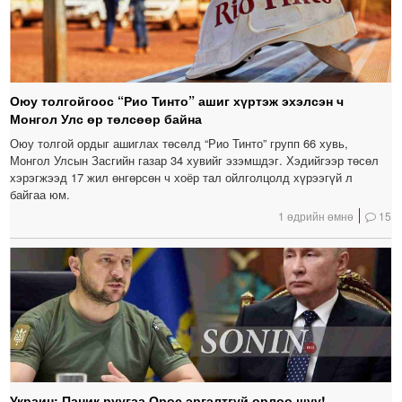
Оюу толгойгоос “Рио Тинто” ашиг хүртэж эхэлсэн ч
Монгол Улс өр төлсөөр байна
Оюу толгой ордыг ашиглах төсөлд “Рио Тинто” групп 66 хувь,
Монгол Улсын Засгийн газар 34 хувийг эзэмшдэг. Хэдийгээр төсөл
хэрэгжээд 17 жил өнгөрсөн ч хоёр тал ойлголцолд хүрээгүй л
байгаа юм.
1 өдрийн өмнө
15
Украин: Паник руугаа Орос эргэлтгүй орлоо шүү!