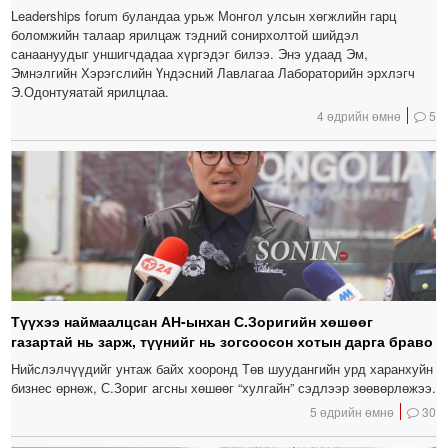
Leaderships forum буландаа урьж Монгол улсын хөгжлийн гарц
боломжийн талаар ярилцаж тэдний сонирхолтой шийдэл
санаануудыг уншигчдадаа хүргэдэг билээ. Энэ удаад Эм,
Эмнэлгийн Хэрэгслийн Үндэсний Лавлагаа Лабораторийн эрхлэгч
Э.Одонтуяатай ярилцлаа.
4 өдрийн өмнө
5
Түүхээ наймаалцсан АН-ынхан С.Зоригийн хөшөөг
газартай нь зарж, түүнийг нь зогсоосон хотын дарга браво
Нийслэлчүүдийг унтаж байх хооронд Төв шуудангийн урд харанхуйн
бизнес өрнөж, С.Зориг агсны хөшөөг “хулгайн” сэдлээр зөөвөрлөжээ.
5 өдрийн өмнө
30