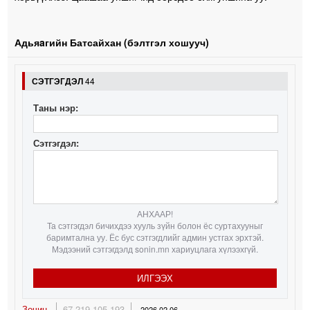
Адьяaгийн Батсайхан (бэлтгэл хошууч)
СЭТГЭГДЭЛ
44
Таны нэр:
Сэтгэгдэл:
АНХААР!
Та сэтгэгдэл бичихдээ хууль зүйн болон ёс суртахууныг
баримтална уу. Ёс бус сэтгэгдлийг админ устгах эрхтэй.
Мэдээний сэтгэгдэлд sonin.mn хариуцлага хүлээхгүй.
ИЛГЭЭХ
Зочин
67.219.105.193
2026.02.06