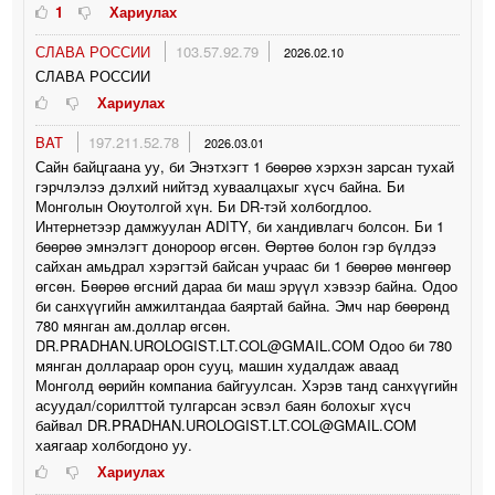
1
Хариулах
СЛАВА РОССИИ
103.57.92.79
2026.02.10
СЛАВА РОССИИ
Хариулах
BAT
197.211.52.78
2026.03.01
Сайн байцгаана уу, би Энэтхэгт 1 бөөрөө хэрхэн зарсан тухай
гэрчлэлээ дэлхий нийтэд хуваалцахыг хүсч байна. Би
Монголын Оюутолгой хүн. Би DR-тэй холбогдлоо.
Интернетээр дамжуулан ADITY, би хандивлагч болсон. Би 1
бөөрөө эмнэлэгт донороор өгсөн. Өөртөө болон гэр бүлдээ
сайхан амьдрал хэрэгтэй байсан учраас би 1 бөөрөө мөнгөөр
өгсөн. Бөөрөө өгсний дараа би маш эрүүл хэвээр байна. Одоо
би санхүүгийн амжилтандаа баяртай байна. Эмч нар бөөрөнд
780 мянган ам.доллар өгсөн.
DR.PRADHAN.UROLOGIST.LT.COL@GMAIL.COM Одоо би 780
мянган доллараар орон сууц, машин худалдаж аваад
Монголд өөрийн компаниа байгуулсан. Хэрэв танд санхүүгийн
асуудал/сорилттой тулгарсан эсвэл баян болохыг хүсч
байвал DR.PRADHAN.UROLOGIST.LT.COL@GMAIL.COM
хаягаар холбогдоно уу.
Хариулах