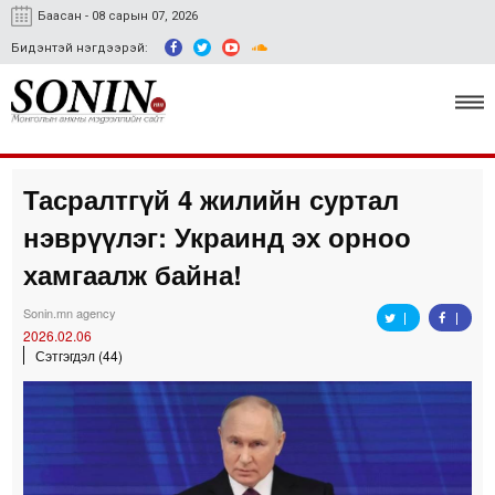
Баасан - 08 сарын 07, 2026
Бидэнтэй нэгдээрэй:
Тасралтгүй 4 жилийн суртал
Улс төр, эдийн засаг
нэврүүлэг: Украинд эх орноо
Гэмт хэрэг
хамгаалж байна!
Нийгэм, соёл
Sonin.mn agency
2026.02.06
Спорт
Сэтгэгдэл (44)
Easy news