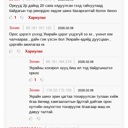
Оркууд 2р дайнд 20 саяа хядуулсан гээд гайхуулаад
байдагын тэр рекордоо эвдэж шинэ бахархалтай болох бизээ
1
Хариулах
Зочин
66.181.161.122
2026.02.08
Орос цэрэгл үхээд Укирайн цэрэг үхдэгүй ээ кк , үнэнл юм
чалчаараа , дайн гэж үзсэн бол Укирайн өдийд дуусцаан ,
цэргийн ажилагаа кк
Хариулах
Зочин
66.181.184.218
2026.02.08
Украйны хохирол нууц биш ил тод байдгынштээ
оркоо
1
Зочин
118.32.172.109
2026.02.08
Украйн шинэ эрин цагтаа тохируулсан тулаан хийж
бгаа бөгөөд хамгаалалтын бдлтай дайтаж орон
нутгийн онцлогтоо тохируулж бгаагаар маш их
давуу талтай.