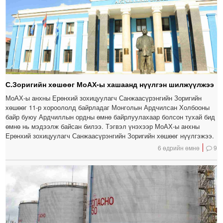
С.Зоригийн хөшөөг МоАХ-ы хашаанд нүүлгэн шилжүүлжээ
МоАХ-ы анхны Ерөнхий зохицуулагч Санжаасүрэнгийн Зоригийн
хөшөөг 11-р хороололд байрладаг Монголын Ардчилсан Холбооны
байр буюу Ардчиллын ордны өмнө байрлуулахаар болсон тухай бид
өмнө нь мэдээлж байсан билээ. Тэгвэл үнэхээр МоАХ-ы анхны
Ерөнхий зохицуулагч Санжаасүрэнгийн Зоригийн хөшөөг нүүлгэжээ.
6 өдрийн өмнө
9