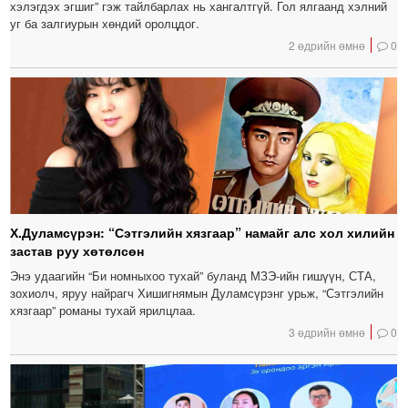
хэлэгдэх эгшиг” гэж тайлбарлах нь хангалтгүй. Гол ялгаанд хэлний
уг ба залгиурын хөндий оролцдог.
2 өдрийн өмнө
0
Х.Дуламсүрэн: “Сэтгэлийн хязгаар” намайг алс хол хилийн
застав руу хөтөлсөн
Энэ удаагийн “Би номныхоо тухай” буланд МЗЭ-ийн гишүүн, СТА,
зохиолч, яруу найрагч Хишигнямын Дуламсүрэнг урьж, “Сэтгэлийн
хязгаар” романы тухай ярилцлаа.
3 өдрийн өмнө
0