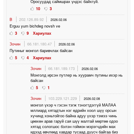
Оросуудад саймшрах үндэс байхгүй.
10
3
B
202.126.89.92
2026.02.06
Erguu yum bichdeg novsh ve
3
9
Хариулах
Зочин
66.181.180.47
2026.02.06
Путиныг монгол баривчлах байсан
5
4
Хариулах
Зочин
66.181.189.173
2026.02.06
Монголд ирсэн путлер нь хуурамч путины ихэр нь
байсан
5
1
Зочин
103.229.121.229
2026.02.08
монгол үхэр ч гэсэн тэгж тэнэгтдэггүй МАЛАА
мллиард хятадтын нэг өдрийн хоол шүү орсын
хүчинд хоньтойгоо байна адуу үхэр тэмээ чинь
цөөхөн арав гаруй сая шүү малтай мөртөө одоо
хятад сологшос бэлэн гоймон мэрэгчдийн мах
идээд өвчлөөд хавдар тусаад дуусч байгаа биз