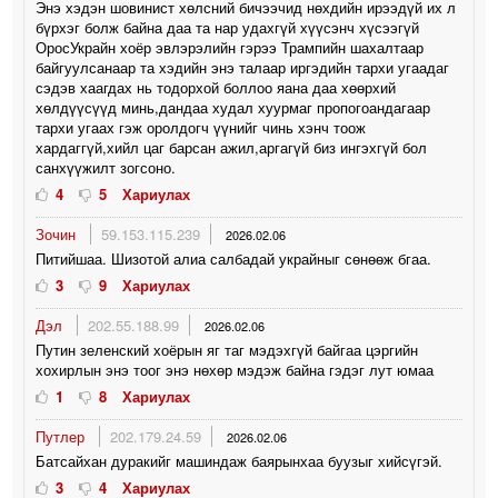
Энэ хэдэн шовинист хөлсний бичээчид нөхдийн ирээдүй их л
бүрхэг болж байна даа та нар удахгүй хүүсэнч хүсээгүй
ОросУкрайн хоёр эвлэрэлийн гэрээ Трампийн шахалтаар
байгуулсанаар та хэдийн энэ талаар иргэдийн тархи угаадаг
сэдэв хаагдах нь тодорхой боллоо яана даа хөөрхий
хөлдүүсүүд минь,дандаа худал хуурмаг пропогоандагаар
тархи угаах гэж оролдогч үүнийг чинь хэнч тоож
хардаггүй,хийл цаг барсан ажил,аргагүй биз ингэхгүй бол
санхүүжилт зогсоно.
4
5
Хариулах
Зочин
59.153.115.239
2026.02.06
Питийшаа. Шизотой алиа салбадай украйныг сөнөөж бгаа.
3
9
Хариулах
Дэл
202.55.188.99
2026.02.06
Путин зеленский хоёрын яг таг мэдэхгүй байгаа цэргийн
хохирлын энэ тоог энэ нөхөр мэдэж байна гэдэг лут юмаа
1
8
Хариулах
Путлер
202.179.24.59
2026.02.06
Батсайхан дуракийг машиндаж баярынхаа буузыг хийсүгэй.
3
4
Хариулах