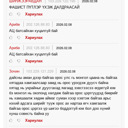
ШИНЖЭЭРАВДАН
103.229.122.195
2026.02.08
ФАШИСТ ПҮТЛЭР ҮХЭЖ ДАЛДРААСАЙ
Хариулах
Арибө
202.126.88.83
2026.02.08
АЦ батсайхан хуцалгүй бай
Хариулах
Арибө
202.126.88.83
2026.02.08
АЦ батсайхан хуцалгүй бай
Хариулах
Зочин
103.229.121.229
2026.02.08
дайсны аман дээр байгаа орос улс гь монгол цаана нь байгаа
хятадаа хамгаалсаар замд нь орос үрэгдэж дуусч байна
хятад нь украйныг дуусгахад яагаад зэвсгээсээ өгдөггүй юм
бэ монгол нь окопонд хөлдөж байгаа орос цэрггүүдэд бөөрийг
нь хамшаалж хөдөө аймаг суман хээр хэвтэж байгаа арьс
нэхий адсага ширийг түүж орос ах нартаа өгч хамгаалж
байгаа орос цэргээ үр шигээ боддоггүй юм бол доо хүний
хунш совесть байна уу
Хариулах