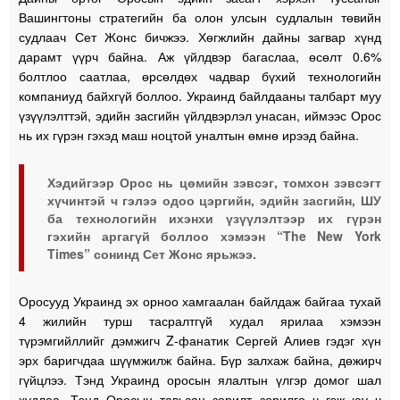
Вашингтоны стратегийн ба олон улсын судлалын төвийн
судлаач Сет Жонс бичжээ. Хөгжлийн дайны загвар хүнд
дарамт үүрч байна. Аж үйлдвэр багаслаа, өсөлт 0.6%
болтлоо саатлаа, өрсөлдөх чадвар бүхий технологийн
компаниуд байхгүй боллоо. Украинд байлдааны талбарт муу
үзүүлэлттэй, эдийн засгийн үйлдвэрлэл унасан, иймээс Орос
нь их гүрэн гэхэд маш ноцтой уналтын өмнө ирээд байна.
Хэдийгээр Орос нь цөмийн зэвсэг, томхон зэвсэгт
хүчинтэй ч гэлээ одоо цэргийн, эдийн засгийн, ШУ
ба технологийн ихэнхи үзүүлэлтээр их гүрэн
гэхийн аргагүй боллоо хэмээн “The New York
Times” сонинд Сет Жонс ярьжээ.
Оросууд Украинд эх орноо хамгаалан байлдаж байгаа тухай
4 жилийн турш тасралтгүй худал ярилаа хэмээн
түрэмгийллийг дэмжигч Z-фанатик Сергей Алиев гэдэг хүн
эрх баригчдаа шүүмжилж байна. Бүр залхаж байна, дөжирч
гүйцлээ. Тэнд Украинд оросын ялалтын үлгэр домог шал
худлаа. Тэнд Оросын тавьсан зорилт зорилго ч гэж юу ч