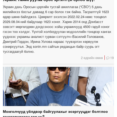
Украин дахь Оросын цэргийн тусгай ажиллагаа (“СВО”) 5 дахь
жилийнхээ босгыг даваад 6 сар болох гэж байна. Тасралтгүй 1623
өдөр шөнө байлджээ. Цөмрөлт эхэлсэн 2022.02.24-нөөс тооцвол
2029.08.04-ний байдлаар 1623 хоног. Харин 2014 онд Донбасст
зэвсэгт мөргөлдөөн дэгдсэнээс хойш украинчууд 4500 гаруй хоног
гэсэн тоо хэлдэг. Үүнтэй холбогдуулан мэдээллийн тэнцвэр хангах
үүднээс украины аналист гурван сэтгүүлч–Василий Голованов,
Дмитрий Гордон, Ирина Узлова нараас түүвэрлэн хөрвүүлж
сонирхуулъя. Энд sonin.mn сайтын редакцын байр суурь огт
тусгагдаагүй болно.
2 өдрийн өмнө
19
Монголчууд үйлдвэр байгуулахыг эсэргүүцдэг болтлоо
тэнэгэрчихсэн гэж үү?