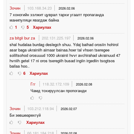
Зочин
103.168.34.23
2026.02.06
7 хоногийн ээлжит цуврал тархи угаалт пропаганда
манипуляци явагдаж байна
1
5
Хариулах
za bitgii bur za
202.131.225.197
2026.02.06
shal hudalaa burdag deslegch shuu. Ydaj baihad orosiin hohirol
asar baga ukrainiih aimaar bainaa.hoer tal vhsen tseregee
soliltsohod orosuuud 1000 ukrainii hvvr avchirahad ukrainuud 47
hvniih getel 17 ni oros tseregiih busad ingiin irgediin tsogtsos
bailaa hoo..
6
Хариулах
Ггг
118.32.172.109
2026.02.08
Чамд тохируулсан пропоганди
Зочин
103.212.118.94
2026.02.07
Би зөвшөарөхгүй
Хариулах
Зочин
66.181.184.218
2026.02.08