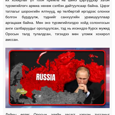
түрэмгийлэгч армиа нөхөж сэлбэн дайтуулсаар байна. Цэрэг
татлагыг шоронгийн ялтнууд, өр төлбөртэй иргэдээс олонхи
болгон бүрдүүлж, тэднийг санхүүгийн урамшууллаар
аргацааж байна. Мөн энэ түрэмгийлэлдээ хойд солонгосын
анги салбаруудыг оролцуулсан, тэд нь ихэнхдээ Курск мужид
Оросын талд тулалдсан, тэгэхдээ мөн үлэмж хохирол
амссан.
Дайны өртөг Оросын эдийн засагт хэрхэн туссаныг