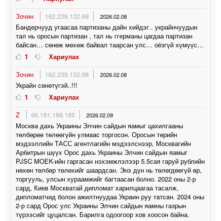
Зочин
162.239.132.68
2026.02.08
Бандерчууд угаасаа партизаны дайн хийдэг.. украйнчуудын
тал нь оросын партизан , тал нь ггерманы цагдаа партизан
байсан… сөнөж мөхөж байвал таарсан улс… оёзгүй хүмүүс…
1
Хариулах
Зочин
162.239.132.68
2026.02.08
Украйн сөнөтүгэй..!!!
1
Хариулах
Z
66.181.188.185
2026.02.09
Москва дахь Украины Элчин сайдын яамыг цахилгааны
төлбөрөө төлөөгүйн yлмaac торгоcoн. Оросын төрийн
мэдээллийн ТАСС агентлагийн мэдээлснээр, Москвагийн
Арбитрын шүүх Орос дахь Украины Элчин сайдын яамыг
PJSC MOEK-ийн гаргасан нэхэмжлэлээр 5.5сая гаруй рублийн
нөхөн төлбөр төлөхийг шаардсан. Энэ дүн нь төлөгдөөгүй өр,
торгууль, улсын хураамжийг багтаасан болно. 2022 оны 2-р
сард, Киев Москватай дипломат харилцаагаа тасалж,
дипломатчид болон ажилтнуудаа Укpaин pyy тaтcaн. 2024 оны
2-р сард Орос улс Украины Элчин сайдын яамны газрын
түрээсийг цуцалсан. Барилга одоогоор xoв хоосон байна.