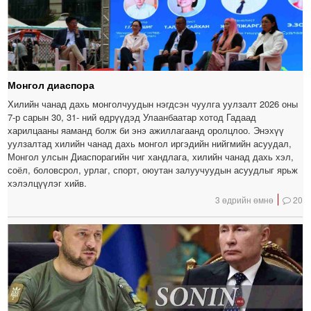
Монгол диаспора
Хилийн чанад дахь монголчуудын нэгдсэн чуулга уулзалт 2026 оны
7-р сарын 30, 31- ний өдрүүдэд Улаанбаатар хотод Гадаад
харилцааны яаманд болж би энэ ажиллагаанд оролцлоо. Энэхүү
уулзалтад хилийн чанад дахь монгол иргэдийн нийгмийн асуудал,
Монгол улсын Диаспорагийн чиг хандлага, хилийн чанад дахь хэл,
соёл, боловсрол, урлаг, спорт, оюутан залуучуудын асуудлыг ярьж
хэлэлцүүлэг хийв.
3 өдрийн өмнө
20