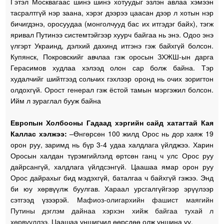
Гэтэл Москвагаас шинэ шинэ хотуудыг эзлэн авлаа хэмээн
тасралтгүй нэр заана, хэрэг дээрээ цаасан дээр л хотын нэр
бичигдэнэ, оросуудаа (монголчууд бас их итгэдэг байх), тэгж
яривал Путинээ системтэйгээр хуурч байгаа нь энэ. Одоо энэ
үлгэрт Украинд, дэлхий дахинд итгэнэ гэж байхгүй болсон.
Купянск, Покровскийг авчлаа гэж оросын ЗХЖШ-ын дарга
Герасимов худлаа хэлээд олон сар болж байна. Тэр
худалчийг шийтгээд сольчих гэхлээр оронд нь очих зоригтон
олдохгүй. Орост генерал гэж ёстой тамын мэргэжил болсон.
Ийм л зураглал бууж байна
Европын Холбооны Гадаад хэргийн сайд хатагтай Кая
Каллас хэлжээ:
–Өнгөрсөн 100 жилд Орос нь дор хаяж 19
орон руу, заримд нь бүр 3-4 удаа халдлага үйлджээ. Харин
Оросын халдан түрэмгийлэлд өртсөн ганц ч улс Орос руу
дайрсангүй, халдлага үйлдсэнгүй. Цаашаа ямар орон руу
Орос дайрахыг бид мэдэхгүй, баталгаа ч байхгүй гэжээ. Энд
би юу хөрвүүлж буулгав. Хараал урсгалгүйгээр эрүүлээр
сэтгээд үзээрэй. М
афиоз-олигархийн фашист маягийн
Путины дэглэм дайнаа хэрхэн хийж байгаа тухай л
хөрвүүллээ.
Цаашаа уншигчид өөрсдөө олж уншина уу.