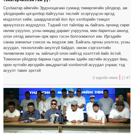
Сүхбаатар аймгийн Эрдэнэцагаан суманд төмөрлөгийн үйлдвэр, аж
үйлдвэрийн цогцолбор байгуулах төслийг эсэргүүцсэн иргэд
мэдээлэл хийж, шаардлагатай бол бүх хэлбэрийн тэмцэл
өрнүүлэхээ мэдэгдлээ. Тэдний гол тайлбар нь байгаль орчинд сөрөг
нөлөө үзүүлнэ, усны нөөцөд дарамт учруулна, мөн барилгын ажилд
олон хятад ажилчин орж ирнэ гэсэн болгоомжлол юм. Иргэдийн
санаа зовнилыг сонсох нь мэдээж зөв. Байгаль орчны үнэлгээ, усны
асуудал, технологийн аюулгүй байдал, нөхөн сэргээлтийн
төлөвлөгөө зэрэг нь зайлшгүй олон нийтэд нээлттэй байх ёстой.
Томоохон үйлдвэр барина гэдэг зөвхөн эдийн засгийн асуудал биш,
орон нутгийн иргэдийн амьдралтай холбоотой асуудал учраас тэд
асуулт тавих эрхтэй
2 өдрийн өмнө
47