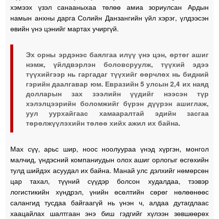
хэмээх үзэл санааныхаа төлөө амиа зориулсан Ардын
намын анхны дарга Солийн Данзангийн үйл хэрэг, үлдээсэн
өвийн үнэ цэнийг мартах учиргүй.
Эх орны эрдэнэс баялгаа илүү үнэ цэн, өртөг ашиг
нэмж, үйлдвэрлэн боловсруулж, түүхий эдээ
түүхийгээр нь гаргадаг түүхийг өөрчлөх нь бидний
гэрийн даалгавар юм. Евразийн 5 улсын 2,4 их наяд
долларын зах зээлийн үүдийг нээсэн түр
хэлэлцээрийн боломжийг бүрэн дүүрэн ашиглаж,
уул уурхайгаас хамааралтай эдийн засгаа
төрөлжүүлэхийн төлөө хийх ажил их байна.
Мах сүү, арьс шир, ноос ноолуураа үнэд хүргэн, монгол
малчид, үндэсний компаниудын олох ашиг орлогыг өсгөхийн
тулд шийдэх асуудал их байна. Манай улс дэлхийг нөмөрсөн
цар тахал, түүний сүүдэр болсон худалдаа, тээвэр
логистикийн хүндрэл, үнийн өсөлтийн сөрөг нөлөөнөөс
салангид тусдаа байгаагүй нь үнэн ч, алдаа дутагдлаас
хаацайлах шалтгаан энэ биш гэдгийг хүлээн зөвшөөрөх