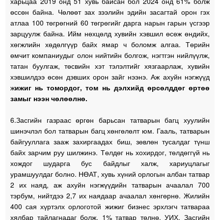
харьцаа 2019 онд 51 хувь байсан бол 2024 онд 61% болж
өссөн байна. Чөлөөт зах зээлийн эдийн засагтай орон гэх
атлаа 100 төгрөгний 60 төгрөгийг дарга нарын гарын үсгээр
зарцуулж байна. Ийм нөхцөлд хувийн хэвшил өсөж өндийх,
хөгжлийн хөдөлгүүр байх ямар ч боломж алгаа. Төрийн
өмчит компаниудыг олон нийтийн болгож, нэгтгэн нийлүүлж,
татан буулгаж, төсвийн хэт тэлэлтийг хязгаарлаж, хувийн
хэвшилдээ өсөн дэвших орон зайг нээнэ. Аж ахуйн нэгжүүд
ж
ижиг нь томордог, том нь дэлхийд өрсөлддөг өртөө
замыг нээн чөлөөлнө.
6.Засгийн газраас өргөн барьсан татварын багц хуулийн
шинэчлэл бол татварын багц хөнгөлөлт юм. Гааль, татварын
байгууллага зааж захиргаадах биш, зөвлөн тусалдаг түнш
байх зарчим руу шилжинэ. Төлдөг нь хохирдог, төлдөггүй нь
хождог шударга бус байдлыг халж, хариуцлагыг
урамшуулдаг болно. НӨАТ, хувь хүний орлогын албан татвар
2 их наяд, аж ахуйн нэгжүүдийн татварын ачаалал 700
тэрбум, нийтдээ 2,7 их наядаар ачаалал хөнгөрнө. Жилийн
400 сая хүртэлх орлоготой жижиг бизнес эрхлэгч татвараа
хялбар тайлагнадаг болж, 1% татвар төлнө. УИХ, Засгийн