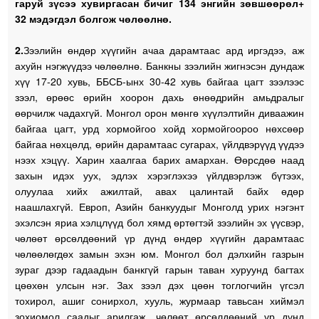
гаруй зүсээ хувиргасан бичиг 134 энгийн зөвшөөрөл+
32 мэдэгдэл болгож чөлөөлнө.
2.
Зээлийн өндөр хүүгийн ачаа дарамтаас ард иргэдээ, аж
ахуйн нэгжүүдээ чөлөөлнө. Банкны зээлийн жигнэсэн дундаж
хүү 17-20 хувь, ББСБ-ынх 30-42 хувь байгаа цагт зээлээс
зээл, өрөөс өрийн хоорон дахь өнөөдрийн амьдралыг
өөрчилж чадахгүй. Монгол орон мөнгө хүүлэлтийн диваажин
байгаа цагт, урд хормойгоо хойд хормойгоороо нөхсөөр
байгаа нөхцөлд, өрийн дарамтаас сугарах, үйлдвэрүүд үүдээ
нээх хэцүү. Харин хаалгаа барих амархан. Өөрсдөө наад
захын идэх уух, эдлэх хэрэглэхээ үйлдвэрлэж бүтээх,
олуулаа хийх ажилтай, авах цалинтай байх өдөр
наашлахгүй. Европ, Азийн банкуудыг Монголд урих нэгэнт
эхэлсэн яриа хэлцлүүд бол хямд өртөгтэй зээлийн эх үүсвэр,
чөлөөт өрсөлдөөний үр дүнд өндөр хүүгийн дарамтаас
чөлөөлөгдөх замын эхэн юм. Монгол бол дэлхийн газрын
зураг дээр гадаадын банкгүй гарын таван хуруунд багтах
цөөхөн улсын нэг. Зах зээл дэх цөөн тоглогчийн үгсэл
тохирол, ашиг сонирхол, хууль, журмаар тавьсан хиймэл
зохиомол саадыг арилгаж, чөлөөт өрсөлдөөний үр дүнд