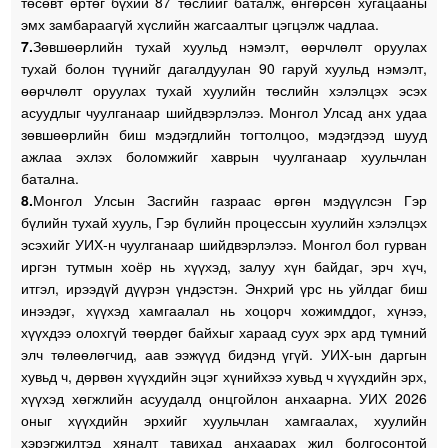
төсөвт өртөг бүхий 87 төслийг баталж, өнгөрсөн хугацааны
эмх замбараагүй хүслийн жагсаалтыг цэгцэлж чадлаа.
7.
Зөвшөөрлийн тухай хуульд нэмэлт, өөрчлөлт оруулах
тухай болон түүнийг дагалдуулан 90 гаруй хуульд нэмэлт,
өөрчлөлт оруулах тухай хуулийн төслийн хэлэлцэх эсэх
асуудлыг чуулганаар шийдвэрлэлээ. Монгол Улсад анх удаа
зөвшөөрлийн биш мэдэгдлийн тогтолцоо, мэдэгдээд шууд
ажлаа эхлэх боломжийг хаврын чуулганаар хуульчлан
батална.
8.
Монгол Улсын Засгийн газраас өргөн мэдүүлсэн Гэр
бүлийн тухай хууль, Гэр бүлийн процессын хуулийн хэлэлцэх
эсэхийг УИХ-н чуулганаар шийдвэрлэлээ. Монгол бол гурван
иргэн тутмын хоёр нь хүүхэд, залуу хүн байдаг, эрч хүч,
итгэл, ирээдүй дүүрэн үндэстэн. Энхрий үрс нь уйлдаг биш
инээдэг, хүүхэд хамгаалал нь хоцорч хожимддог, хүнээ,
хүүхдээ олохгүй төөрдөг байхыг хараад суух эрх ард түмний
элч төлөөлөгчид, аав ээжүүд бидэнд үгүй. УИХ-ын даргын
хувьд ч, дөрвөн хүүхдийн эцэг хүнийхээ хувьд ч хүүхдийн эрх,
хүүхэд хөгжлийн асуудалд онцгойлон анхаарна. УИХ 2026
оныг хүүхдийн эрхийг хуульчлан хамгаалах, хуулийн
хэрэгжилтэд хяналт тавихад анхаарах жил болгосонтой