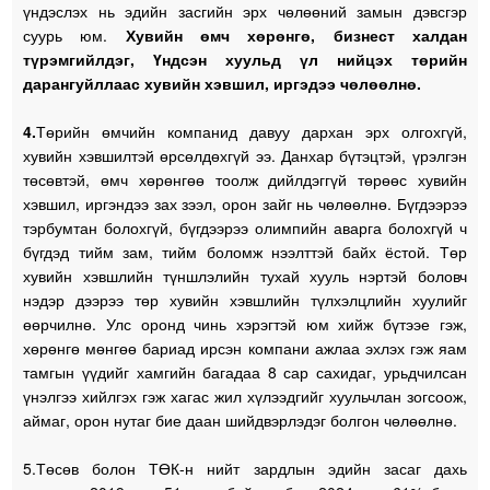
үндэслэх нь эдийн засгийн эрх чөлөөний замын дэвсгэр
суурь юм.
Хувийн өмч хөрөнгө, бизнест халдан
түрэмгийлдэг, Үндсэн хуульд үл нийцэх төрийн
дарангуйллаас хувийн хэвшил, иргэдээ чөлөөлнө.
4.
Төрийн өмчийн компанид давуу дархан эрх олгохгүй,
хувийн хэвшилтэй өрсөлдөхгүй ээ. Данхар бүтэцтэй, үрэлгэн
төсөвтэй, өмч хөрөнгөө тоолж дийлдэггүй төрөөс хувийн
хэвшил, иргэндээ зах зээл, орон зайг нь чөлөөлнө. Бүгдээрээ
тэрбумтан болохгүй, бүгдээрээ олимпийн аварга болохгүй ч
бүгдэд тийм зам, тийм боломж нээлттэй байх ёстой. Төр
хувийн хэвшлийн түншлэлийн тухай хууль нэртэй боловч
нэдэр дээрээ төр хувийн хэвшлийн түлхэлцлийн хуулийг
өөрчилнө. Улс оронд чинь хэрэгтэй юм хийж бүтээе гэж,
хөрөнгө мөнгөө бариад ирсэн компани ажлаа эхлэх гэж яам
тамгын үүдийг хамгийн багадаа 8 сар сахидаг, урьдчилсан
үнэлгээ хийлгэх гэж хагас жил хүлээдгийг хуульчлан зогсоож,
аймаг, орон нутаг бие даан шийдвэрлэдэг болгон чөлөөлнө.
5.Төсөв болон ТӨК-н нийт зардлын эдийн засаг дахь