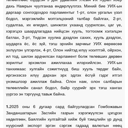
дахь Намрын чуулганаа өндөрлүүллээ. Миний бие УИХ-ын
даргаар сонгогдохдоо парламентыг 1-рт, олон ургальч үзэл
бодол, мэргэжлийн мэтгэлцээний талбар байлгах, 2-рт,
судалгаа, их өгөгдөл, шинжлэх ухаанд суурилсан, цаг үе,
хэрэгцээ шаардлагадаа нийцсэн хууль, тогтоомж хэлэлцэн
батлах, 3-рт, Үндсэн хуулиа дээдлэн сахих, хууль дээдлэх,
шударга ёс, ёс зүй, тэгш эрхийн зарчмыг УИХ өөрөөсөө
эхлүүлэн үлгэрлэх, 4-рт, Олон нийтэд илүү нээлттэй, ойрхон,
ил тод, шилэн ардчилсан парламент болж төлөвших дөрвөн
зорилтыг эрхэмлэн ажиллахаа илэрхийлсэн. УИХ-ын
танхимаас хулгайн сэжигтнүүд биш хууль төрдөг байх,
иргэнээсээ илүү дархан эрх эдлэх ёсгүй гэдэг итгэл
үнэмшлээр ажиллаж байна. Олон нам, олон салбарын
төлөөллийн санал бодол, байр суурийг эрх тэгш хангах
үүргээ эн тэргүүнд тавьж байна.
1.
2025 оны 6 дугаар сард байгуулагдсан Гомбожавын
Занданшатарын Засгийн газрын хэрэгжүүлсэн цэгцрэх
хөдөлгөөн, Баялгийн хулгайтай хийж буй тэмцлийн үр дүнд
нүүрсний экспорт эргэн сэргэж гадаад валютын нөөц