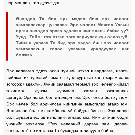
нар мандаж, гал дүрэлздэг.
Өнөөдөр Та бид эрх мэдэл биш эрх чөлөөг
хамгаалахаар цуглалаа. Эрх чөлөөт Монгол Улсын
иргэн өнөөдөр эрхээ эдэлсэн шиг эдэлж байна уу?
Үүнд “Тийм” гэж итгэл төгс хариулах хүн олдохгүй.
Тийм ч учраас Та бид эрх мэдэл биш эрх чөлөөг
хамгаалахын төлөө ухаанаа уралдуулах цаг
болжээ.
Эрх чөлөөгөө эдлэх олон түмний нэхэл шаардлага, нэгдэн
нийлсэн их түрлэгийг ямар ч хүнд суртлын хана хэрэм хааж
зогсоож чадахгүй. Хүний заяамал төрмөл эрх чөлөөг хиймэл
зохиомол дүрэм журмаар хавчин хязгаарлах
аргагүй. Эрх чөлөө бол итгэлцэл юм. Эрх чөлөө бол хүч юм.
Эрх чөлөө бол ардчилсан нийгмийн амьсгалах агаар юм.
Эрх чөлөө бол эмх замбараагүй байдал биш ээ. Эрх чөлөө
бол шударга ёс, эв нэгдлийн гагнаас юм. Ийм энгийн бодит
үнэнийг эрхэмлэн “Эрх чөлөөний дөрвөн зам, дөрвөн
чөлөөлөлт”-өө илтгэлээ Та бүхэндээ толилуулж байна.