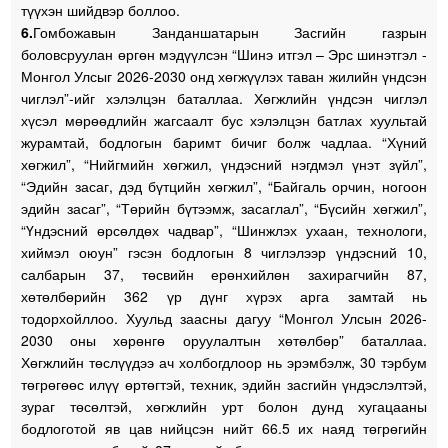
түүхэн шийдвэр боллоо.
6.
Гомбожавын Занданшатарын Засгийн газрын
боловсруулан өргөн мэдүүлсэн “Шинэ итгэл – Эрс шинэтгэл -
Монгол Улсыг 2026-2030 онд хөгжүүлэх таван жилийн үндсэн
чиглэл”-ийг хэлэлцэн баталлаа. Хөгжлийн үндсэн чиглэл
хүсэл мөрөөдлийн жагсаалт бус хэлэлцэн батлах хуультай
журамтай, бодлогын баримт бичиг болж чадлаа. “Хүний
хөгжил”, “Нийгмийн хөгжил, үндэсний нэгдмэл үнэт зүйл”,
“Эдийн засаг, дэд бүтцийн хөгжил”, “Байгаль орчин, ногоон
эдийн засаг”, “Төрийн бүтээмж, засаглал”, “Бүсийн хөгжил”,
“Үндэсний өрсөлдөх чадвар”, “Шинжлэх ухаан, технологи,
хиймэл оюун” гэсэн бодлогын 8 чиглэлээр үндэсний 10,
салбарын 37, төсвийн ерөнхийлөн захирагчийн 87,
хөтөлбөрийн 362 үр дүнг хүрэх арга замтай нь
тодорхойллоо. Хуульд заасны дагуу “Монгол Улсын 2026-
2030 оны хөрөнгө оруулалтын хөтөлбөр” баталлаа.
Хөгжлийн төслүүдээ ач холбогдлоор нь эрэмбэлж, 30 тэрбум
төгрөгөөс илүү өртөгтэй, техник, эдийн засгийн үндэслэлтэй,
зураг төсөлтэй, хөгжлийн урт болон дунд хугацааны
бодлоготой яв цав нийцсэн нийт 66.5 их наяд төгрөгийн