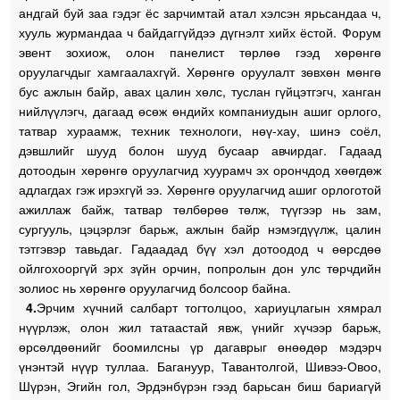
андгай буй заа гэдэг ёс зарчимтай атал хэлсэн ярьсандаа ч,
хууль журмандаа ч байдаггүйдээ дүгнэлт хийх ёстой. Форум
эвент зохиож, олон панелист төрлөө гээд хөрөнгө
оруулагчдыг хамгаалахгүй. Хөрөнгө оруулалт зөвхөн мөнгө
бус ажлын байр, авах цалин хөлс, туслан гүйцэтгэгч, ханган
нийлүүлэгч, дагаад өсөж өндийх компаниудын ашиг орлого,
татвар хураамж, техник технологи, нөү-хау, шинэ соёл,
дэвшлийг шууд болон шууд бусаар авчирдаг. Гадаад
дотоодын хөрөнгө оруулагчид хуурамч эх орончдод хөөгдөж
адлагдах гэж ирэхгүй ээ. Хөрөнгө оруулагчид ашиг орлоготой
ажиллаж байж, татвар төлбөрөө төлж, түүгээр нь зам,
сургууль, цэцэрлэг барьж, ажлын байр нэмэгдүүлж, цалин
тэтгэвэр тавьдаг. Гадаадад бүү хэл дотоодод ч өөрсдөө
ойлгохооргүй эрх зүйн орчин, попролын дон улс төрчдийн
золиос нь хөрөнгө оруулагчид болсоор байна.
4.
Эрчим хүчний салбарт тогтолцоо, хариуцлагын хямрал
нүүрлэж, олон жил татаастай явж, үнийг хүчээр барьж,
өрсөлдөөнийг боомилсны үр дагаврыг өнөөдөр мэдэрч
үнэнтэй нүүр туллаа. Багануур, Тавантолгой, Шивээ-Овоо,
Шүрэн, Эгийн гол, Эрдэнбүрэн гээд барьсан биш бариагүй