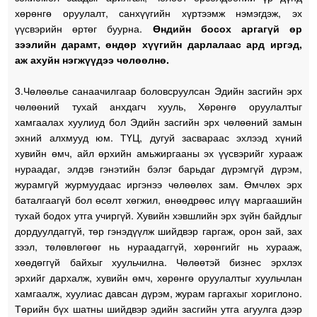
хөрөнгө оруулалт, санхүүгийн хүртээмж нэмэгдэж, эх
үүсвэрийн өртөг буурна.
Өндийн босох аргагүй өр
зээлийн дарамт, өндөр хүүгийн дарлалаас ард иргэд,
аж ахуйн нэгжүүдээ чөлөөлнө.
3.Чөлөөлье санаачилгаар боловсруулсан Эдийн засгийн эрх
чөлөөний тухай анхдагч хууль, Хөрөнгө оруулалтыг
хамгаалах хуулиуд бол Эдийн засгийн эрх чөлөөний замын
эхний алхмууд юм. ТҮЦ, дугуй засвараас эхлээд хүний
хувийн өмч, айл өрхийн амьжиргааны эх үүсвэрийг хурааж
нураадаг, элдэв гэнэтийн бэлэг барьдаг дүрэмгүй дүрэм,
журамгүй журмуудаас иргэнээ чөлөөлөх зам. Өмчлөх эрх
баталгаагүй бол өсөлт хөгжил, өнөөдрөөс илүү маргаашийн
тухай бодох утга учиргүй. Хувийн хэвшлийн эрх зүйн байдлыг
дордуулдаггүй, төр гэнэдүүлж шийдвэр гаргаж, орон зай, зах
зээл, төлөвлөгөөг нь нураадаггүй, хөрөнгийг нь хурааж,
хөөдөггүй байхыг хуульчилна. Чөлөөтэй бизнес эрхлэх
эрхийг дархалж, хувийн өмч, хөрөнгө оруулалтыг хуульчлан
хамгаалж, хуулиас давсан дүрэм, журам гаргахыг хориглоно.
Төрийн бүх шатны шийдвэр эдийн засгийн утга агуулга дээр