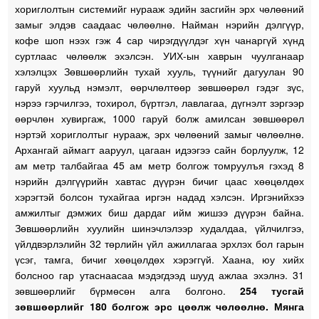
хориглолтын системийг нурааж эдийн засгийн эрх чөлөөний
замыг элдэв саадаас чөлөөлнө. Найман нэрийн дэлгүүр,
кофе шоп нээх гэж 4 сар чирэгдүүлдэг хүн чанаргүй хүнд
суртлаас чөлөөлж эхэлсэн. УИХ-ын хаврын чуулганаар
хэлэлцэх Зөвшөөрлийн тухай хууль, түүнийг дагуулан 90
гаруй хуульд нэмэлт, өөрчлөлтөөр зөвшөөрөл гэдэг зүс,
нэрээ гэрчилгээ, тохирол, бүртгэл, лавлагаа, дүгнэлт зэргээр
өөрчлөн хувиргаж, 1000 гаруй болж амилсан зөвшөөрөл
нэртэй хориглолтыг нурааж, эрх чөлөөний замыг чөлөөлнө.
Архангай аймагт ааруул, цагаан идээгээ сайн борлуулж, 12
ам метр талбайгаа 45 ам метр болгож томруулъя гэхэд 8
нэрийн дэлгүүрийн хавтас дүүрэн бичиг цаас хөөцөлдөх
хэрэгтэй болсон тухайгаа иргэн надад хэлсэн. Иргэнийхээ
амжилтыг дэмжих биш дардаг ийм жишээ дүүрэн байна.
Зөвшөөрлийн хуулийн шинэчлэлээр худалдаа, үйлчилгээ,
үйлдвэрлэлийн 32 төрлийн үйл ажиллагаа эрхлэх бол гарын
үсэг, тамга, бичиг хөөцөлдөх хэрэггүй. Хаана, юу хийх
болсноо гар утаснаасаа мэдэгдээд шууд ажлаа эхэлнэ. 31
зөвшөөрлийг бүрмөсөн алга болгоно.
254 тусгай
зөвшөөрлийг 180 болгож эрс цөөлж чөлөөлнө. Мянга