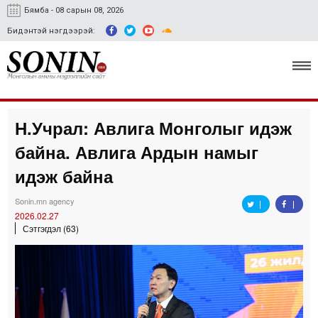
Бямба - 08 сарын 08, 2026
Бидэнтэй нэгдээрэй:
Н.Учрал: Авлига Монголыг идэж
Улс төр, эдийн засаг
байна. Авлига Ардын намыг
Гэмт хэрэг
идэж байна
Нийгэм, соёл
Sonin.mn agency
2026.02.27
Спорт
Сэтгэгдэл (63)
Easy news