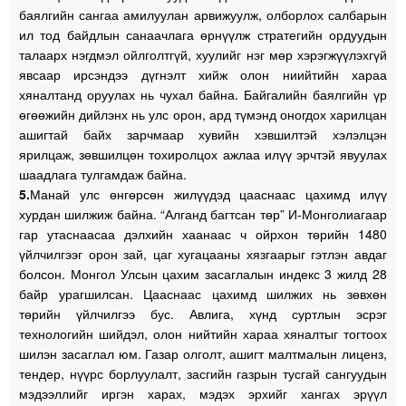
баялгийн сангаа амилуулан арвижуулж, олборлох салбарын
ил тод байдлын санаачлага өрнүүлж стратегийн ордуудын
талаарх нэгдмэл ойлголтгүй, хуулийг нэг мөр хэрэгжүүлэхгүй
явсаар ирсэндээ дүгнэлт хийж олон ниийтийн хараа
хяналтанд оруулах нь чухал байна. Байгалийн баялгийн үр
өгөөжийн дийлэнх нь улс орон, ард түмэнд оногдох харилцан
ашигтай байх зарчмаар хувийн хэвшилтэй хэлэлцэн
ярилцаж, зөвшилцөн тохиролцох ажлаа илүү эрчтэй явуулах
шаадлага тулгамдаж байна.
5.
Манай улс өнгөрсөн жилүүдэд цааснаас цахимд илүү
хурдан шилжиж байна. “Алганд багтсан төр” И-Монголиагаар
гар утаснаасаа дэлхийн хаанаас ч ойрхон төрийн 1480
үйлчилгээг орон зай, цаг хугацааны хязгаарыг гэтлэн авдаг
болсон. Монгол Улсын цахим засаглалын индекс 3 жилд 28
байр урагшилсан. Цааснаас цахимд шилжих нь зөвхөн
төрийн үйлчилгээ бус. Авлига, хүнд суртлын эсрэг
технологийн шийдэл, олон нийтийн хараа хяналтыг тогтоох
шилэн засаглал юм. Газар олголт, ашигт малтмалын лиценз,
тендер, нүүрс борлуулалт, засгийн газрын тусгай сангуудын
мэдээллийг иргэн харах, мэдэх эрхийг хангах эрүүл