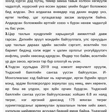
зээлд хүргэх дэд бүтэц, төмөр замаа тавьж холбон хөгжүүлж
чадалгүй, нүүрсний үнэ өссөн зурвас үеийн бодит боломжоо
бид алдсан. Энэ алдаагаа өнөөдөр хэд дахин өндөр үнэ,
өртөг төлбөр, цаг хугацаагаар засаж залруулж байна.
Алдагдсан боломжийн өртгийг хэзээ ч бүрэн нөхөж чадахгүй
нь бас үнэн.
3.
Цар тахлын хүндрэлийг харьцангуй амжилттай давж
гарсан. Дэлхийн эрүүл мэндийн байгууллага, улс орнуудын
цар тахлын дараах эдийн засгийн сэргэлт, өсөлтийн тоо
баримт бидэнд хэлж өгдөг ч цалин орлогыг үнэгүйдүүлэгч
инфляц, үнийн хөөсөнд идэгдсэн. Өндөр тоо байвч, өсөлтийн
үр дүн эзнээ, иргэнээ тэр бүр олоогүй нь үнэн.
4.
Үндсэн хуульдаа 2019 онд нэмэлт өөрчлөлт оруулж,
Үндэсний баялгийн сангаа үүсгэн байгуулсан. И-
Монголиагаас хэд байгааг нь харчихдаг, иргэн бүрийн эрүүл
мэнд, эрдэм боловсролдоо зориулах үүц нөөц, өмч хөрөнгө,
өр биш өв үлдээх, эрх зүйн орчин бүрдсэн. Үндэсний
баялгийн сангаа үүсгэн байгуулсанаас хойших 6.8 их наяд
төгрөг, нэг иргэний дансанд 175 мянган төгрөг
хуримтлагдсаныг арвижуулан зузаалахын төлөө хийх ажил,
хэлэлцэн шийдвэрлэх асуудал бидний өмнө байна. Үндэсний