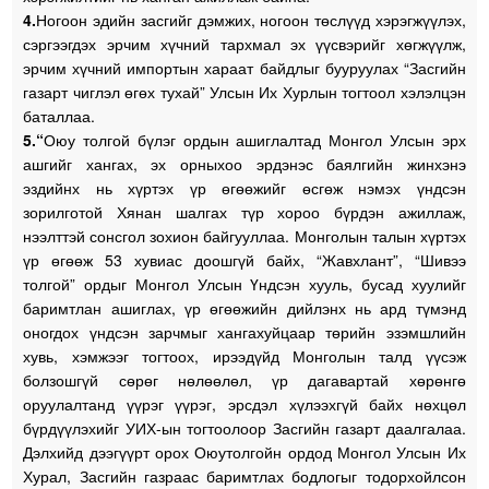
4.
Ногоон эдийн засгийг дэмжих, ногоон төслүүд хэрэгжүүлэх,
сэргээгдэх эрчим хүчний тархмал эх үүсвэрийг хөгжүүлж,
эрчим хүчний импортын хараат байдлыг бууруулах “Засгийн
газарт чиглэл өгөх тухай” Улсын Их Хурлын тогтоол хэлэлцэн
баталлаа.
5.“
Оюу толгой бүлэг ордын ашиглалтад Монгол Улсын эрх
ашгийг хангах, эх орныхоо эрдэнэс баялгийн жинхэнэ
эздийнх нь хүртэх үр өгөөжийг өсгөж нэмэх үндсэн
зорилготой Хянан шалгах түр хороо бүрдэн ажиллаж,
нээлттэй сонсгол зохион байгууллаа. Монголын талын хүртэх
үр өгөөж 53 хувиас доошгүй байх, “Жавхлант”, “Шивээ
толгой” ордыг Монгол Улсын Үндсэн хууль, бусад хуулийг
баримтлан ашиглах, үр өгөөжийн дийлэнх нь ард түмэнд
оногдох үндсэн зарчмыг хангахуйцаар төрийн эзэмшлийн
хувь, хэмжээг тогтоох, ирээдүйд Монголын талд үүсэж
болзошгүй сөрөг нөлөөлөл, үр дагавартай хөрөнгө
оруулалтанд үүрэг үүрэг, эрсдэл хүлээхгүй байх нөхцөл
бүрдүүлэхийг УИХ-ын тогтоолоор Засгийн газарт даалгалаа.
Дэлхийд дээгүүрт орох Оюутолгойн ордод Монгол Улсын Их
Хурал, Засгийн газраас баримтлах бодлогыг тодорхойлсон