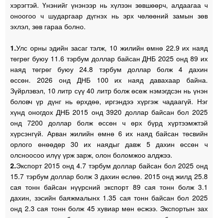
хэрэгтэй. Үнэнийг үнэнээр нь хүлээн зөвшөөрч, алдаагаа ч
оноогоо ч шударгаар дүгнэх нь эрх чөлөөний замын зөв
эхлэл, зөв гараа болно.
1.
Улс орны эдийн засаг тэлж, 10 жилийн өмнө 22.9 их наяд
төгрөг буюу 11.6 тэрбум доллар байсан ДНБ 2025 онд 89 их
наяд төгрөг буюу 24.8 тэрбум доллар болж 4 дахин
өссөн. 2026 онд ДНБ 100 их наяд давахаар байна.
Зүйрлэвэл, 10 литр сүү 40 литр болж өсөж нэмэгдсэн нь үнэн
боловч үр дүнг нь өрхдөө, иргэндээ хүргэж чадаагүй. Нэг
хүнд оногдох ДНБ 2015 онд 3920 доллар байсан бол 2025
онд 7200 доллар болж өссөн ч өрх бүрд хүртээмжтэй
хүрсэнгүй. Арван жилийн өмнө 6 их наяд байсан төсвийн
орлого өнөөдөр 30 их наядыг давж 5 дахин өссөн ч
олсноосоо илүү үрж зарж, олон боломжоо алджээ.
2.
Экспорт 2015 онд 4.7 тэрбум доллар байсан бол 2025 онд
15.7 тэрбум доллар болж 3 дахин өслөө. 2015 онд жилд 25.8
сая тонн байсан нүүрсний экспорт 89 сая тонн болж 3.1
дахин, зэсийн баяжмалынх 1.35 сая тонн байсан бол 2025
онд 2.3 сая тонн болж 45 хувиар мөн өсжээ. Экспортын зах