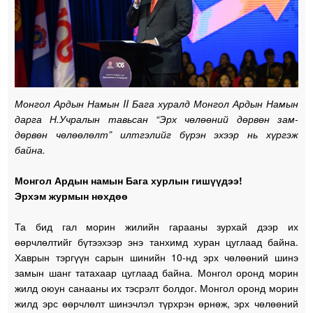
Монгол Ардын Намын II Бага хуралд Монгол Ардын Намын
дарга Н.Учралын тавьсан “Эрх чөлөөний дөрвөн зам-
дөрвөн чөлөөлөлт” илтгэлийг бүрэн эхээр нь хүргэж
байна.
Монгол Ардын намын Бага хурлын гишүүдээ!
Эрхэм журмын нөхдөө
Та бид гал морин жилийн гарааны зурхай дээр их
өөрчлөлтийг бүтээхээр энэ танхимд хуран цуглаад байна.
Хаврын тэргүүн сарын шинийн 10-нд эрх чөлөөний шинэ
замын шанг татахаар цуглаад байна. Монгол оронд морин
жилд оюун санааны их тэсрэлт болдог. Монгол оронд морин
жилд эрс өөрчлөлт шинэчлэл түрхрэн өрнөж, эрх чөлөөний