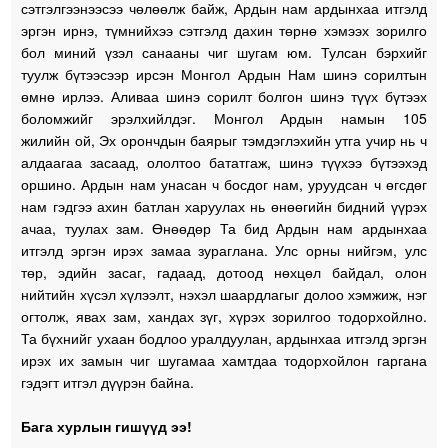
сэтгэлгээнээсээ чөлөөлж байж, Ардын нам ардынхаа итгэлд
эргэн ирнэ, түмнийхээ сэтгэлд дахин төрнө хэмээх зорилго
бол миний үзэл санааны чиг шугам юм. Тулсан бэрхийг
туулж бүтээсээр ирсэн Монгол Ардын Нам шинэ сорилтын
өмнө ирлээ. Аливаа шинэ сорилт болгон шинэ түүх бүтээх
боломжийг эрэлхийлдэг. Монгол Ардын намын 105
жилийн ой, Эх орончдын баярыг тэмдэглэхийн утга учир нь ч
алдаагаа засаад, ололтоо бататгаж, шинэ түүхээ бүтээхэд
оршино. Ардын нам унасан ч босдог нам, уруудсан ч өгсдөг
нам гэдгээ ахин батлан харуулах нь өнөөгийн бидний үүрэх
ачаа, туулах зам. Өнөөдөр Та бид Ардын нам ардынхаа
итгэлд эргэн ирэх замаа зураглана. Улс орны нийгэм, улс
төр, эдийн засаг, гадаад, дотоод нөхцөл байдал, олон
нийтийн хүсэл хүлээлт, нэхэл шаардлагыг долоо хэмжиж, нэг
огтолж, явах зам, хандах зүг, хүрэх зорилгоо тодорхойлно.
Та бүхнийг ухаан бодлоо уралдуулан, ардынхаа итгэлд эргэн
ирэх их замын чиг шугамаа хамтдаа тодорхойлон гаргана
гэдэгт итгэл дүүрэн байна.
Бага хурлын гишүүд ээ!