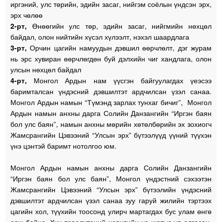
иргэний, улс төрийн, эдийн засаг, нийгэм соёлын үндсэн эрх,
эрх чөлөө
2-рт,
Өнөөгийн улс төр, эдийн засаг, нийгмийн нөхцөл
байдал, олон нийтийн хүсэл хүлээлт, нэхэл шаардлага
3-рт,
Орчин цагийн намуудын дэвшил өөрчлөлт, дэг журам
нь эрс хувиран өөрчлөгдөн буй дэлхийн чиг хандлага, олон
улсын нөхцөл байдал
4-рт,
Монгол Ардын нам үүсгэн байгуулагдах үеэсээ
баримталсан үндэсний дэвшилтэт ардчилсан үзэл санаа.
Монгол Ардын намын “Түмэнд зарлах тунхаг бичиг”, Монгол
Ардын намын анхны дарга Солийн Данзангийн “Иргэн баян
бол улс баян”, намын анхны мөрийн хөтөлбөрийн эх зохиогч
Жамсрангийн Цэвээний “Улсын эрх” бүтээлүүд үүний түүхэн
үнэ цэнтэй баримт нотолгоо юм.
Монгол Ардын намын анхны дарга Солийн Данзангийн
“Иргэн баян бол улс баян”, Монгол үндэстний сэхээтэн
Жамсрангийн Цэвээний “Улсын эрх” бүтээлийн үндэсний
дэвшилтэт ардчилсан үзэл санаа зуу гаруй жилийн тэртээх
цагийн хол, түүхийн тоосонд улирч мартагдах бус улам өнгө