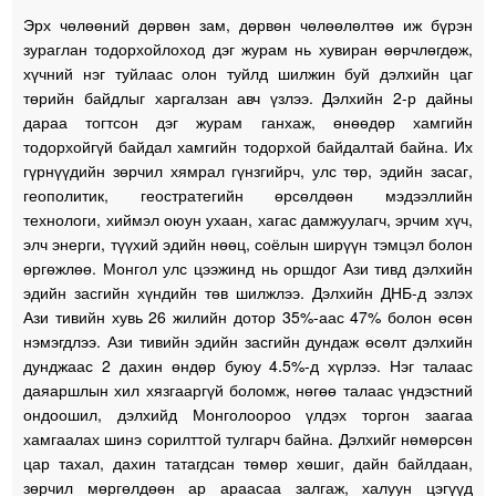
Эрх чөлөөний дөрвөн зам, дөрвөн чөлөөлөлтөө иж бүрэн
зураглан тодорхойлоход дэг журам нь хувиран өөрчлөгдөж,
хүчний нэг туйлаас олон туйлд шилжин буй дэлхийн цаг
төрийн байдлыг харгалзан авч үзлээ. Дэлхийн 2-р дайны
дараа тогтсон дэг журам ганхаж, өнөөдөр хамгийн
тодорхойгүй байдал хамгийн тодорхой байдалтай байна. Их
гүрнүүдийн зөрчил хямрал гүнзгийрч, улс төр, эдийн засаг,
геополитик, геостратегийн өрсөлдөөн мэдээллийн
технологи, хиймэл оюун ухаан, хагас дамжуулагч, эрчим хүч,
элч энерги, түүхий эдийн нөөц, соёлын ширүүн тэмцэл болон
өргөжлөө. Монгол улс цээжинд нь оршдог Ази тивд дэлхийн
эдийн засгийн хүндийн төв шилжлээ. Дэлхийн ДНБ-д эзлэх
Ази тивийн хувь 26 жилийн дотор 35%-аас 47% болон өсөн
нэмэгдлээ. Ази тивийн эдийн засгийн дундаж өсөлт дэлхийн
дунджаас 2 дахин өндөр буюу 4.5%-д хүрлээ. Нэг талаас
даяаршлын хил хязгааргүй боломж, нөгөө талаас үндэстний
ондоошил, дэлхийд Монголоороо үлдэх торгон заагаа
хамгаалах шинэ сорилттой тулгарч байна. Дэлхийг нөмөрсөн
цар тахал, дахин татагдсан төмөр хөшиг, дайн байлдаан,
зөрчил мөргөлдөөн ар араасаа залгаж, халуун цэгүүд