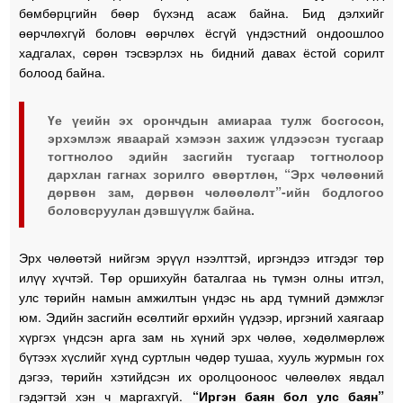
бөмбөрцгийн бөөр бүхэнд асаж байна. Бид дэлхийг
өөрчлөхгүй боловч өөрчлөх ёсгүй үндэстний ондоошлоо
хадгалах, сөрөн тэсвэрлэх нь бидний давах ёстой сорилт
болоод байна.
Үе үеийн эх орончдын амиараа тулж босгосон,
эрхэмлэж яваарай хэмээн захиж үлдээсэн тусгаар
тогтнолоо эдийн засгийн тусгаар тогтнолоор
дархлан гагнах зорилго өвөртлөн, “Эрх чөлөөний
дөрвөн зам, дөрвөн чөлөөлөлт”-ийн бодлогоо
боловсруулан дэвшүүлж байна.
Эрх чөлөөтэй нийгэм эрүүл нээлттэй, иргэндээ итгэдэг төр
илүү хүчтэй. Төр оршихуйн баталгаа нь түмэн олны итгэл,
улс төрийн намын амжилтын үндэс нь ард түмний дэмжлэг
юм. Эдийн засгийн өсөлтийг өрхийн үүдээр, иргэний хаягаар
хүргэх үндсэн арга зам нь хүний эрх чөлөө, хөдөлмөрлөж
бүтээх хүслийг хүнд суртлын чөдөр тушаа, хууль журмын гох
дэгээ, төрийн хэтийдсэн их оролцооноос чөлөөлөх явдал
гэдэгтэй хэн ч маргахгүй.
“Иргэн баян бол улс баян”