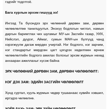
гэдгийг тодотгоё.
Бага хурлын эрхэм гишүүд ээ!
Ингээд Та бүхэндээ эрх чөлөөний дөрвөн зам, дөрвөн
чөлөөлөлтөө танилцуулъя. Энэхүү бодлогын чиглэл, намын
даргын баримтлах чих шугамыг МУ-ын Засгийн газар, УИХ,
Нийслэл, дүүрэг, Аймаг, сумын МАН-ын бүлгүүд чанд
хэрэгжүүлж дагаж мөрдөх учиртай. Нэг бодлого, нэг зарчим,
нэг стандартыг мөрдсөн цагт цэгцрэх хөдөлгөөн өрнөж
чөлөөлөлтийн бодлого амилах болохыг эрхэм журмын нөхөд
анхааран ажиллахыг хүсэж байна
ЭРХ ЧӨЛӨӨНИЙ ДӨРВӨН ЗАМ, ДӨРВӨН ЧӨЛӨӨЛӨЛТ:
НЭГ ДЭХ ЗАМ: ЭДИЙН ЗАСГИЙН ЧӨЛӨӨЛӨЛТ
Хүнд суртал, хууль журмын чөдөр тушаанаас хувийн хэвшил,
иргэдээ чөлөөлнө.
ХОЁР ДАХЬ ЗАМ: ЭРХ ЗҮЙН ЧӨЛӨӨЛӨЛТ