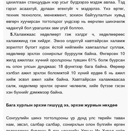
цахилгаан станцуудын нэр усыг бүгдээрээ мэдэж авлаа. Тэд
гэрэл асаахгүй, дулаан өгөхгүйг ч мэдэрлээ. Үнэ өртөг,
техник технологи, менежмент, зохион байгуулалтын хувьд
өвгөрч хуучирсан тогтолцоог үндсээр нь өөрчлөн шинэчилж
чадахгүй бол урагшлах зам үгүй боллоо.
5.
Халамжаас хөдөлмөрт гэж хэлдэг ч, хөдөлмөрөөс
халамжинд гэж хийдэг. Эзнээ олдоггүй хавтгайрсан халамж
зорилтот бүлэгт хүрэх ёстой нийгмийн хамгааллыг суллаж,
хөдөлмөр эрхлэх сонирхлыг бууруулж байна.
Өнгөрсөн 10
жилд
ажиллах хүчний оролцооны түвшин 61% болж буурсан
нь олон улсын дунджаас 18 функтээр бага байна. Өөрөөр
хэлбэл ажил эрхлэх боломжтой 10 хүний ердөө 6 нь ажил
хийж эсвэл ажил хайж байна. Хавтгайрсан халамжаасаа
салж, хөдөлмөр эрхлэх орчинг чөлөөлж, хийе бүтээе гэсэн
хэн бүхнийг дэмжмээр байна.
Бага хурлын эрхэм гишүүд ээ, эрхэм журмын нөхдөө
Сонгуулийн шинэ тогтолцооны үр дүнд улс төрийн таван
нам, эвсэл, салбар салбар, сонирхлын олон бүлгийн өргөн
төлөөллөөс бүрдсэн 9 дэх удаагийн Улсын Их Хурал хоёр