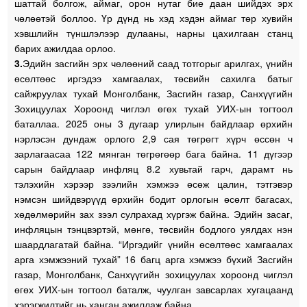
шаттай болгож, аймаг, орон нутаг бие даан шийдэх эрх
чөлөөтэй боллоо. Үр дүнд нь хэд хэдэн аймаг төр хувийн
хэвшлийн түншлэлээр дулааны, нарны цахилгаан станц
барих ажилдаа орлоо.
3.
Эдийн засгийн эрх чөлөөний саад тотгорыг арилгах, үнийн
өсөлтөөс иргэдээ хамгаалах, төсвийн сахилга батыг
сайжруулах тухай Монголбанк, Засгийн газар, Санхүүгийн
Зохицуулах Хороонд чиглэл өгөх тухай УИХ-ын тогтоол
баталлаа. 2025 оны 3 дугаар улирлын байдлаар өрхийн
нэрлэсэн дундаж орлого 2,9 сая төгрөгт хүрч өссөн ч
зарлагаасаа 122 мянган төгрөгөөр бага байна. 11 дүгээр
сарын байдлаар инфляц 8.2 хувьтай гарч, дарамт нь
тэлэхийн хэрээр зээлийн хэмжээ өсөж цалин, тэтгэвэр
нэмсэн шийдвэрүүд өрхийн бодит орлогын өсөлт багасах,
хөдөлмөрийн зах зээл сулрахад хүргэж байна. Эдийн засаг,
инфляцын тэнцвэртэй, мөнгө, төсвийн бодлого уялдах нэн
шаардлагатай байна. “Иргэдийг үнийн өсөлтөөс хамгаалах
арга хэмжээний тухай” 16 багц арга хэмжээ бүхий Засгийн
газар, Монголбанк, Санхүүгийн зохицуулах хороонд чиглэл
өгөх УИХ-ын тогтоол баталж, чуулган завсарлах хугацаанд
хэрэгжилтийг нь ханган ажиллаж байна.