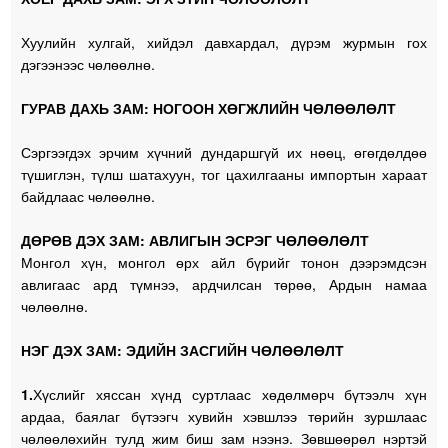
Хуулийн хулгай, хийдэл давхардал, дүрэм журмын гох
дэгээнээс чөлөөлнө.
ГУРАВ ДАХЬ ЗАМ: НОГООН ХӨГЖЛИЙН ЧӨЛӨӨЛӨЛТ
Сэргээгдэх эрчим хүчний дундаршгүй их нөөц, өгөгдөлдөө
түшиглэн, түлш шатахуун, тог цахилгааны импортын хараат
байдлаас чөлөөлнө.
ДӨРӨВ ДЭХ ЗАМ: АВЛИГЫН ЭСРЭГ ЧӨЛӨӨЛӨЛТ
Монгол хүн, монгол өрх айл бүрийг тонон дээрэмдсэн
авлигаас ард түмнээ, ардчилсан төрөө, Ардын намаа
чөлөөлнө.
НЭГ ДЭХ ЗАМ: ЭДИЙН ЗАСГИЙН ЧӨЛӨӨЛӨЛТ
1.
Хүслийг хяссан хүнд суртлаас хөдөлмөрч бүтээлч хүн
ардаа, баялаг бүтээгч хувийн хэвшлээ төрийн зуршлаас
чөлөөлөхийн тулд жим биш зам нээнэ. Зөвшөөрөл нэртэй