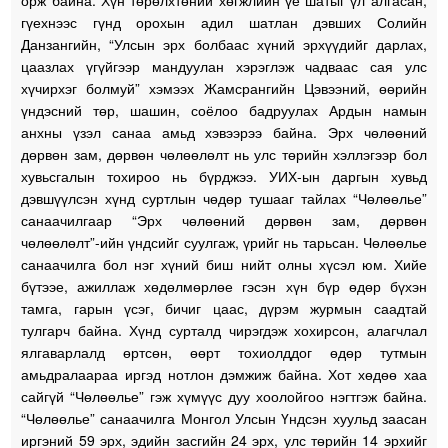
орж байна. Хүн төрөлхтөний хөгжлийн үе шатыг үл алгасан,
гүехнээс гүнд орохын адил шатлан дэвших Солийн
Данзангийн, “Улсын эрх болбаас хүний эрхүүдийг дарлах,
цаазлах үгүйгээр мандуулан хэрэглэж чадваас сая улс
хүчирхэг болмуй” хэмээх Жамсрангийн Цэвээний, өөрийн
үндэсний төр, шашин, соёлоо бадруулах Ардын намын
анхны үзэл санаа амьд хэвээрээ байна. Эрх чөлөөний
дөрвөн зам, дөрвөн чөлөөлөлт нь улс төрийн хэллэгээр бол
хувьсгалын тохироо нь бүрджээ. УИХ-ын даргын хувьд
дэвшүүлсэн хүнд суртлын чөдөр тушааг тайлах “Чөлөөлье”
санаачилгаар “Эрх чөлөөний дөрвөн зам, дөрвөн
чөлөөлөлт”-ийн үндсийг суулгаж, үрийг нь тарьсан. Чөлөөлье
санаачилга бол нэг хүний биш нийт олны хүсэл юм. Хийе
бүтээе, ажиллаж хөдөлмөрлөе гэсэн хүн бүр өдөр бүхэн
тамга, гарын үсэг, бичиг цаас, дүрэм журмын саадтай
тулгарч байна. Хүнд сурталд чирэгдэж хохирсон, алагчлал
ялгаварлалд өртсөн, өөрт тохиолддог өдөр тутмын
амьдралаараа иргэд нотлон дэмжиж байна. Хот хөдөө хаа
сайгүй “Чөлөөлье” гэж хүмүүс дуу хоолойгоо нэгтгэж байна.
“Чөлөөлье” санаачилга Монгол Улсын Үндсэн хуульд заасан
иргэний 59 эрх, эдийн засгийн 24 эрх, улс төрийн 14 эрхийг