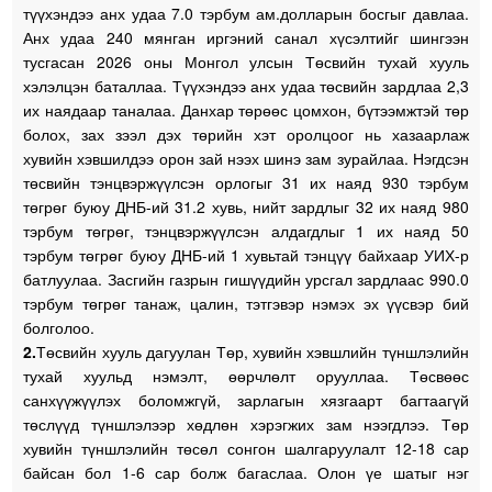
түүхэндээ анх удаа 7.0 тэрбум ам.долларын босгыг давлаа.
Анх удаа 240 мянган иргэний санал хүсэлтийг шингээн
тусгасан 2026 оны Монгол улсын Төсвийн тухай хууль
хэлэлцэн баталлаа. Түүхэндээ анх удаа төсвийн зардлаа 2,3
их наядаар таналаа. Данхар төрөөс цомхон, бүтээмжтэй төр
болох, зах зээл дэх төрийн хэт оролцоог нь хазаарлаж
хувийн хэвшилдээ орон зай нээх шинэ зам зурайлаа. Нэгдсэн
төсвийн тэнцвэржүүлсэн орлогыг 31 их наяд 930 тэрбум
төгрөг буюу ДНБ-ий 31.2 хувь, нийт зардлыг 32 их наяд 980
тэрбум төгрөг, тэнцвэржүүлсэн алдагдлыг 1 их наяд 50
тэрбум төгрөг буюу ДНБ-ий 1 хувьтай тэнцүү байхаар УИХ-р
батлуулаа. Засгийн газрын гишүүдийн урсгал зардлаас 990.0
тэрбум төгрөг танаж, цалин, тэтгэвэр нэмэх эх үүсвэр бий
болголоо.
2.
Төсвийн хууль дагуулан Төр, хувийн хэвшлийн түншлэлийн
тухай хуульд нэмэлт, өөрчлөлт орууллаа. Төсвөөс
санхүүжүүлэх боломжгүй, зарлагын хязгаарт багтаагүй
төслүүд түншлэлээр хөдлөн хэрэгжих зам нээгдлээ. Төр
хувийн түншлэлийн төсөл сонгон шалгаруулалт 12-18 сар
байсан бол 1-6 сар болж багаслаа. Олон үе шатыг нэг