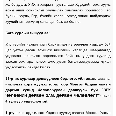
холбогдуулж УИХ-н хаврын чуулганаар Хүүхдийн эрх, хууль
ёсны ашиг сонирхлыг хуульчлан хамгаалах зорилгоор Гэр
бүлийн хууль, Гэр, бүлийн хэрэг шүүхэд хянан шийдвэрлэх
хуулийг эн тэргүүнд хэлэлцэн батлах болно.
Бага хурлын гишүүд ээ!
Улс төрийн намын үзэл баримтлал нь өөрчлөн хувьсаж буй
цаг үетэй дасан зохицож нийгмийн хэрэгцээ шаардлагад
үндэслэн шинэчлэн өөрчлөглөж байх нь үндсэн хуулинд
заасан эрх, эрх чөлөөг амилуулан баталгаажуулахад чухал
үндэслэлтэй байдаг билээ.
31-р их хурлаар дэвшүүлсэн бодлого, үйл ажиллагааны
чиглэлээ хэрэгжүүлэх зорилгоор Монгол Ардын намын
даргын хувьд боловсруулан дэвшүүлж буй “ЭРХ
ЧӨЛӨӨНИЙ ДӨРВӨН ЗАМ, ДӨРВӨН ЧӨЛӨӨЛӨЛТ”- нь ч
4 тулгуур үндэслэлтэй.
1-рт,
шинэ ардчилсан Үндсэн хуульд заасан Монгол Улсын