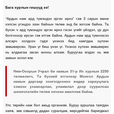
Бага хурлын гишүүд ээ!
“Ардын нам ард түмэндээ эргэн ирнэ” гэж 3 сарын өмнө
хэлсэн үгэндээ эзэн байхын төлөө энд би зогсож байна. Та
бүхэн ч ард түмэндээ эргэн ирнэ гэсэн үгийг үйлдэл, үр дүн
болгохоор ирсэн гэж итгэж байна. Ардын нам ард түмнээсээ
алсарч холдсон гэдэг үнэнээ бид хамтдаа хүлээн
зөвшөөрсөн. Уран үг биш үнэн үг. Үнэнээ хүлээн зөвшөөрөх
нь алдаагаа засах анхны алхам. Буруугаа мэдэх нь зөв
замын эхлэл юм.
Ням-Осорын Учрал би намын 31-р Их хурлын 2250
төлөөлөгч, Та бүхний итгэлээр Монгол Ардын
намын даргаар сонгогдсоноо өндөр хариуцлага
хэмээн ухамсарлан, уламжлал дээр суурилсан
шинэчлэлийн төлөө хичээн ажиллаж байна.
Улс төрийн нам бол амьд организм. Буруу зуршлаа таягдан
хаяж, зөв хэвшилд дадан суралцаж, өөрсдийгөө баригдмал