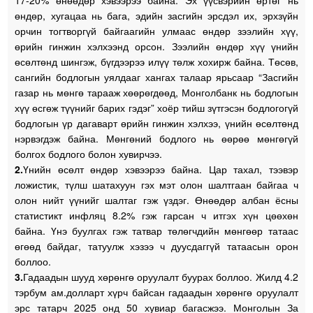
17-20% өнөөдөр хэвээрээ байна. Эх үүсвэрийн өртөг нь
өндөр, хугацаа нь бага, эдийн засгийн эрсдэл их, эрхзүйн
орчин тогтворгүй байгаагийн улмаас өндөр зээлийн хүү,
өрийн гинжин хэлхээнд орсон. Зээлийн өндөр хүү үнийн
өсөлтөнд шингэж, бүгдээрээ илүү төлж хохирж байна. Төсөв,
сангийн бодлогын уялдааг хангах талаар ярьсаар “Засгийн
газар нь мөнгө тарааж хөөрөгдөөд, Монголбанк нь бодлогын
хүү өсгөж түүнийг барих гэдэг” хоёр тийш зүтгэсэн бодлогогүй
бодлогын үр дагаварт өрийн гинжин хэлхээ, үнийн өсөлтөнд
нэрвэгдэж байна. Мөнгөний бодлого нь өөрөө мөнгөгүй
болгох бодлого болон хувирчээ.
2.
Үнийн өсөлт өндөр хэвээрээ байна. Цар тахал, тээвэр
ложистик, түлш шатахуун гэх мэт олон шалтгаан байгаа ч
олон нийт үүнийг шалтаг гэж үздэг. Өнөөдөр албан ёсны
статистикт инфляц 8.2% гэж гарсан ч итгэх хүн цөөхөн
байна. Үнэ буулгах гэж татвар төлөгчдийн мөнгөөр татаас
өгөөд байдаг, татуулж хэзээ ч дуусдаггүй татаасын орон
боллоо.
3.
Гадаадын шууд хөрөнгө оруулалт буурах боллоо. Жилд 4.2
тэрбум ам.долларт хүрч байсан гадаадын хөрөнгө оруулалт
эрс татарч 2025 онд 50 хувиар багасжээ. Монголын За