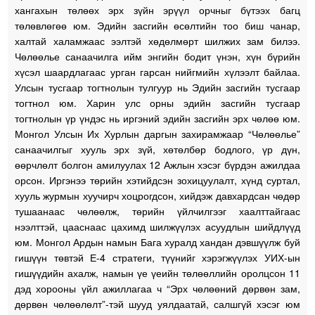
хангахын төлөөх эрх зүйн эрүүл орчныг бүтээх багц
төлөвлөгөө юм. Эдийн засгийн өсөлтийн тоо биш чанар,
халтай халамжаас ээлтэй хөдөлмөрт шилжих зам билээ.
Чөлөөлье санаачилга ийм энгийн бодит үнэн, хүн бүрийн
хүсэл шаардлагаас урган гарсан нийгмийн хүлээлт байлаа.
Улсын тусгаар тогтнолын тулгуур нь Эдийн засгийн тусгаар
тогтнол юм. Харин улс орны эдийн засгийн тусгаар
тогтнолын үр үндэс нь иргэний эдийн засгийн эрх чөлөө юм.
Монгол Улсын Их Хурлын даргын захирамжаар “Чөлөөлье”
санаачилгыг хууль эрх зүй, хөтөлбөр бодлого, үр дүн,
өөрчлөлт болгон амилуулах 12 Ажлын хэсэг бүрдэн ажилдаа
орсон. Иргэнээ төрийн хэтийдсэн зохицуулалт, хүнд суртал,
хууль журмын хуучирч хоцрогдсон, хийдэж давхардсан чөдөр
тушаанаас чөлөөлж, төрийн үйлчилгээг хаалттайгаас
нээлттэй, цааснаас цахимд шилжүүлэх асуудлын шийдлүүд
юм. Монгол Ардын намын Бага хуралд хандан дэвшүүлж буй
гишүүн төвтэй Е-4 стратеги, түүнийг хэрэгжүүлэх УИХ-ын
гишүүдийн ахалж, намын үе үеийн төлөөллийн оролцсон 11
дэд хорооны үйл ажиллагаа ч “Эрх чөлөөний дөрвөн зам,
дөрвөн чөлөөлөлт”-тэй шууд уялдаатай, салшгүй хэсэг юм