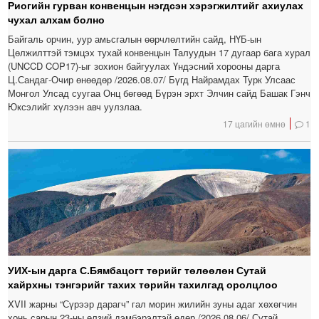
Риогийн гурван конвенцын нэгдсэн хэрэгжилтийг ахиулах
чухал алхам болно
Байгаль орчин, уур амьсгалын өөрчлөлтийн сайд, НҮБ-ын
Цөлжилттэй тэмцэх тухай конвенцын Талуудын 17 дугаар бага хурал
(UNCCD COP17)-ыг зохион байгуулах Үндэсний хорооны дарга
Ц.Сандаг-Очир өнөөдөр /2026.08.07/ Бүгд Найрамдах Турк Улсаас
Монгол Улсад суугаа Онц бөгөөд Бүрэн эрхт Элчин сайд Башак Гэнч
Юксэлийг хүлээн авч уулзлаа.
17 цагийн өмнө
1
УИХ-ын дарга С.Бямбацогт төрийг төлөөлөн Сутай
хайрхны тэнгэрийг тахих төрийн тахилгад оролцлоо
XVII жарны “Сүрээр дарагч” гал морин жилийн зуны адаг хөхөгчин
хонь сарын 23-ны өлзий дэмбэрэлтэй өдөр /2026.08.06/ Сутай