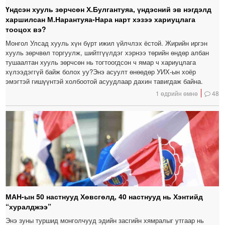
Үндсэн хууль зөрчсөн Х.Булгантуяа, үндэсний эв нэгдэлд
харшилсан М.Нарантуяа-Нара нарт хэзээ хариуцлага
тооцох вэ?
Монгол Улсад хууль хүн бүрт ижил үйлчлэх ёстой. Жирийн иргэн
хууль зөрчвөл торгуулж, шийтгүүлдэг хэрнээ төрийн өндөр албан
тушаалтан хууль зөрчсөн нь тогтоогдсон ч ямар ч хариуцлага
хүлээдэггүй байж болох уу?Энэ асуулт өнөөдөр УИХ-ын хоёр
эмэгтэй гишүүнтэй холбоотой асуудлаар дахин тавигдаж байна.
1 өдрийн өмнө
48
МАН-ын 50 настнууд Хөвсгөлд, 40 настнууд нь Хэнтийд
“хуралджээ”
Энэ зуны туршид монголчууд эдийн засгийн хямралыг утгаар нь