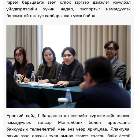
гэрээг барьцаалж зээл олгох зэргээр дэмжлэг үзүүлбэл
үйлдвэрлэлийн хүчин чадал, экспортыг нэмэгдүүлэх
боломжтой гэж тус салбарынхан үзэж байна.
Ерөнхий сайд Г.Занданшатар зээлийн хүртээмжийг хэрхэн
нэмэгдүүлэх талаар Монголбанк болон арилжааны
банкуудын төлөөлөлтэй мөн энэ үеэр ярилцлаа. Ялангуяа,
дахин зээл авахын тулд өмнөх зээлээ төлсөн байх ёстой