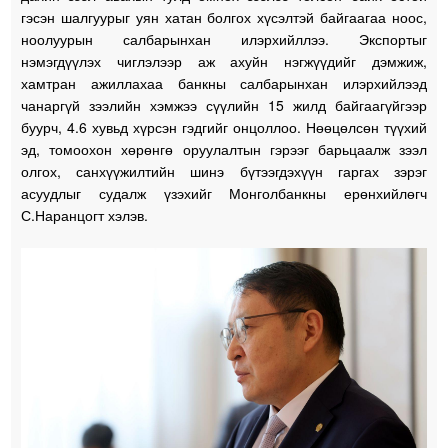
гэсэн шалгуурыг уян хатан болгох хүсэлтэй байгаагаа ноос,
ноолуурын салбарынхан илэрхийллээ. Экспортыг
нэмэгдүүлэх чиглэлээр аж ахуйн нэгжүүдийг дэмжиж,
хамтран ажиллахаа банкны салбарынхан илэрхийлээд
чанаргүй зээлийн хэмжээ сүүлийн 15 жилд байгаагүйгээр
буурч, 4.6 хувьд хүрсэн гэдгийг онцоллоо. Нөөцөлсөн түүхий
эд, томоохон хөрөнгө оруулалтын гэрээг барьцаалж зээл
олгох, санхүүжилтийн шинэ бүтээгдэхүүн гаргах зэрэг
асуудлыг судалж үзэхийг Монголбанкны ерөнхийлөгч
С.Наранцогт хэлэв.