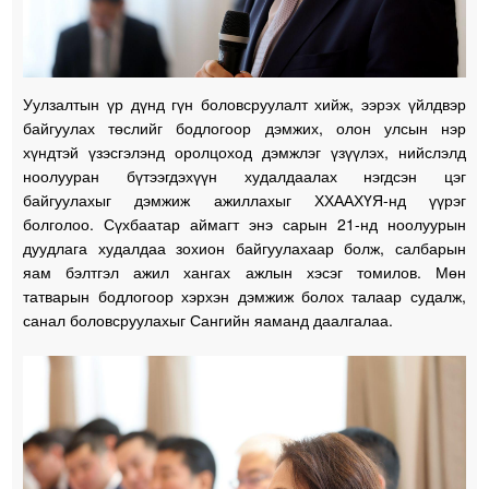
Уулзалтын үр дүнд гүн боловсруулалт хийж, ээрэх үйлдвэр
байгуулах төслийг бодлогоор дэмжих, олон улсын нэр
хүндтэй үзэсгэлэнд оролцоход дэмжлэг үзүүлэх, нийслэлд
ноолууран бүтээгдэхүүн худалдаалах нэгдсэн цэг
байгуулахыг дэмжиж ажиллахыг ХХААХҮЯ-нд үүрэг
болголоо. Сүхбаатар аймагт энэ сарын 21-нд ноолуурын
дуудлага худалдаа зохион байгуулахаар болж, салбарын
яам бэлтгэл ажил хангах ажлын хэсэг томилов. Мөн
татварын бодлогоор хэрхэн дэмжиж болох талаар судалж,
санал боловсруулахыг Сангийн яаманд даалгалаа.