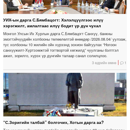
УИХ-ын дарга С.Бямбацогт: Хэлэлцүүлгээс илүү
хэрэгжилт, амлалтаас илүү бодит үр дүн чухал
Монгол Улсын Их Хурлын дарга С.Бямбацогт Санхүү, банкны
эмэгтэйчүүдийн холбооны төлөөлөлтэй өнөөдөр /2026.08.04/ уулзаж,
тус холбооны 10 жилийн ойн хүрээнд зохион байгуулах “Ногоон
санхүүжилт-Хүртээмжтэй тогтвортой хөгжилд” чуулганы бэлтгэл
ажил, зорилго, хүрэх үр дүнгийн талаар санал солилцлоо.
3 өдрийн өмнө
1
“С.Зоригийн талбай” болгочих, Хотын дарга аа?