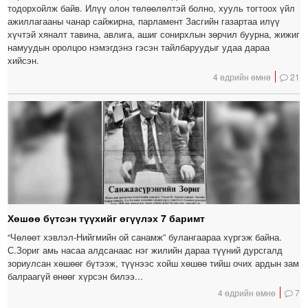
тодорхойлж байв. Илүү олон төлөөлөлтэй болно, хууль тогтоох үйл
ажиллагааны чанар сайжирна, парламент Засгийн газартаа илүү
хүчтэй хяналт тавина, авлига, ашиг сонирхлын зөрчил буурна, жижиг
намуудын оролцоо нэмэгдэнэ гэсэн тайлбаруудыг удаа дараа
хийсэн.
4 өдрийн өмнө
21
Хөшөө бүтсэн түүхийг өгүүлэх 7 баримт
“Чөлөөт хэвлэл-Нийгмийн ой санамж” булангаараа хүргэж байна.
С.Зориг амь насаа алдсанаас нэг жилийн дараа түүний дурсгалд
зориулсан хөшөөг бүтээж, түүнээс хойш хөшөө тийш очих ардын зам
балраагүй өнөөг хүрсэн билээ...
4 өдрийн өмнө
7