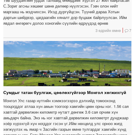
Төв шуудангийн урдах талбайд өнөөдрийг хүртэл 27 жил байрласан
С.Зориг агсны хөшөөг шөнө дөлөөр нүүлгэсэн. Гэвч олон нийт
маргааш нь мэдчихсэн. Ихэд дургүйцсэн. Түүний дараа Хотын
даргын шийдвэр, цагдаагийн хяналт дор буцааж байрлуулсан. Ийм
явдал өнгөрөгч долоо хоногийн сүүлийн өдрүүдэд өрнөв
3 өдрийн өмнө
7
Сумдыг татан буулгаж, цөөлөхгүйгээр Монгол хөгжихгүй
Монгол Улс газар нутгийн хэмжээгээрээ дэлхийд томоохонд
тооцогддог атлаа хүн амын тоогоор хамгийн цөөн орны нэг. 1.56 сая
хавтгай дөрвөлжин километр нутагт дөнгөж 3.6 сая орчим хүн
амьдарч байна. Энэ нь нэг хавтгай дөрвөлжин километрт дунджаар
хоёр хүрэхгүй хүн ногддог гэсэн үг.Ийм нөхцөлд улс орноо жигд
хөгжүүлэх нь ямар ч Засгийн газрын өмнө тулгардаг хамгийн хүнд
сорилтын нэг. Гэвч Монгол Улс өнөөдрийг хүртэл Зөвлөлтийн үеэс