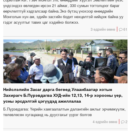
үндсэндээ өвлөгдөн ирсэн 21 аймаг, 330 сумын тогтолцоог бараг
өөрчлөлтгүй хадгалсаар байна.Энэ бүтэц үнэхээр өнөөдрийн
Монголын хүн ам, эдийн засгийн бодит нөхцөлтэй нийцэж байна уу
гэдэг асуултыг тавих цаг хэдийнэ болжээ.
3 өдрийн өмнө
61
Нийслэлийн Засаг дарга бөгөөд Улаанбаатар хотын
Захирагч Б.Пүрэвдагва ХУД-ийн 12,13, 14-р хорооны үер,
усны эрсдэлтэй цэгүүдэд ажиллалаа
Б.Пүрэвдагва: Үерийн хамгаалалтын далангийн ажлыг эрчимжүүлж,
төлөвлөсөн хугацаанд нь дуусгахыг үүрэг болгов
4 өдрийн өмнө
2