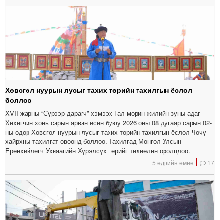
Хөвсгөл нуурын лусыг тахих төрийн тахилгын ёслол
боллоо
XVII жарны “Сүрээр дарагч” хэмээх Гал морин жилийн зуны адаг
Хөхөгчин хонь сарын арван есөн буюу 2026 оны 08 дугаар сарын 02-
ны өдөр Хөвсгөл нуурын лусыг тахих төрийн тахилгын ёслол Чөчү
хайрхны тахилгат овоонд боллоо. Тахилгад Монгол Улсын
Ерөнхийлөгч Ухнаагийн Хүрэлсүх төрийг төлөөлөн оролцлоо.
5 өдрийн өмнө
17