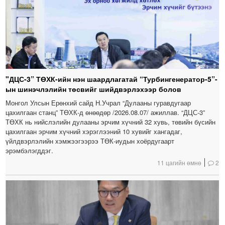
"ДЦС-3” ТӨХК-ийн нэн шаардлагатай “Турбингенератор-5”-
ын шинэчлэлийн төсвийг шийдвэрлэхээр болов
Монгол Улсын Ерөнхий сайд Н.Учрал “Дулааны гуравдугаар
цахилгаан станц” ТӨХК-д өнөөдөр /2026.08.07/ ажиллав. “ДЦС-3”
ТӨХК нь нийслэлийн дулааны эрчим хүчний 32 хувь, төвийн бүсийн
цахилгаан эрчим хүчний хэрэглээний 10 хувийг хангадаг,
үйлдвэрлэлийн хэмжээгээрээ ТӨК-иудын хоёрдугаарт
эрэмбэлэгддэг.
11 цагийн өмнө
2