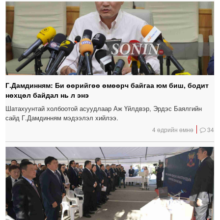
Г.Дамдинням: Би өөрийгөө өмөөрч байгаа юм биш, бодит
нөхцөл байдал нь л энэ
Шатахуунтай холбоотой асуудлаар Аж Үйлдвэр, Эрдэс Баялгийн
сайд Г.Дамдинням мэдээлэл хийлээ.
4 өдрийн өмнө
34