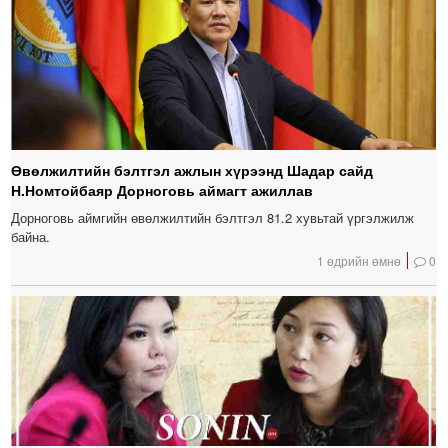
Өвөлжилтийн бэлтгэл ажлын хүрээнд Шадар сайд
Н.Номтойбаяр Дорноговь аймагт ажиллав
Дорноговь аймгийн өвөлжилтийн бэлтгэл 81.2 хувьтай үргэлжилж
байна.
1 өдрийн өмнө
0