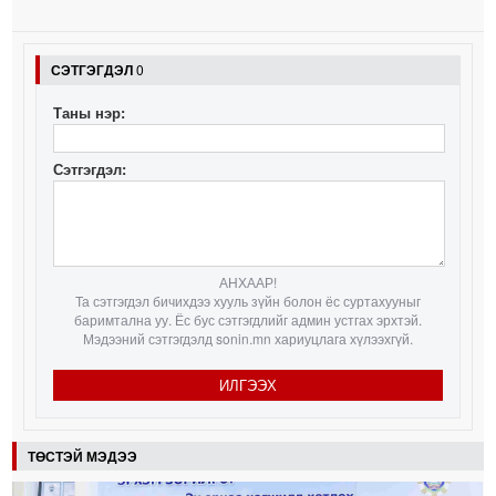
СЭТГЭГДЭЛ
0
Таны нэр:
Сэтгэгдэл:
АНХААР!
Та сэтгэгдэл бичихдээ хууль зүйн болон ёс суртахууныг
баримтална уу. Ёс бус сэтгэгдлийг админ устгах эрхтэй.
Мэдээний сэтгэгдэлд sonin.mn хариуцлага хүлээхгүй.
ИЛГЭЭХ
ТӨСТЭЙ МЭДЭЭ