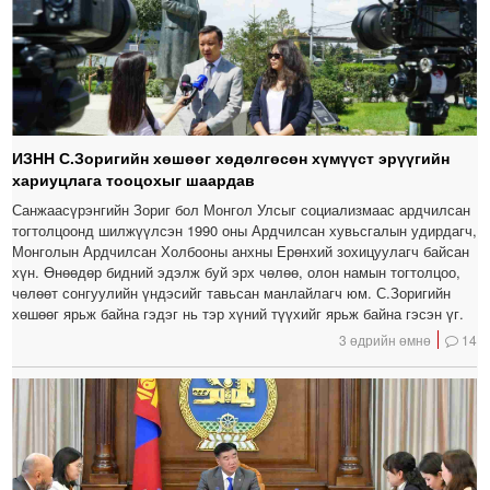
ИЗНН С.Зоригийн хөшөөг хөдөлгөсөн хүмүүст эрүүгийн
хариуцлага тооцохыг шаардав
Санжаасүрэнгийн Зориг бол Монгол Улсыг социализмаас ардчилсан
тогтолцоонд шилжүүлсэн 1990 оны Ардчилсан хувьсгалын удирдагч,
Монголын Ардчилсан Холбооны анхны Ерөнхий зохицуулагч байсан
хүн. Өнөөдөр бидний эдэлж буй эрх чөлөө, олон намын тогтолцоо,
чөлөөт сонгуулийн үндэсийг тавьсан манлайлагч юм. С.Зоригийн
хөшөөг ярьж байна гэдэг нь тэр хүний түүхийг ярьж байна гэсэн үг.
3 өдрийн өмнө
14