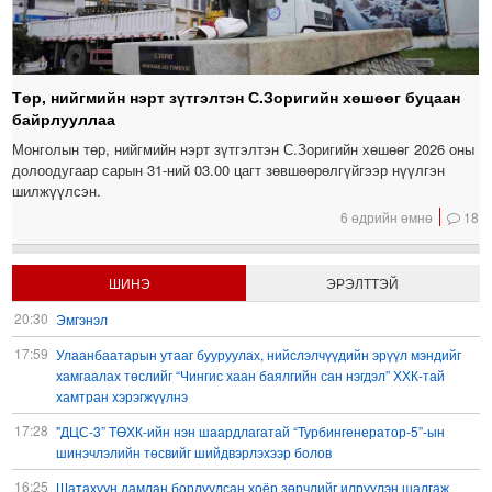
Төр, нийгмийн нэрт зүтгэлтэн С.Зоригийн хөшөөг буцаан
байрлууллаа
Монголын төр, нийгмийн нэрт зүтгэлтэн С.Зоригийн хөшөөг 2026 оны
долоодугаар сарын 31-ний 03.00 цагт зөвшөөрөлгүйгээр нүүлгэн
шилжүүлсэн.
6 өдрийн өмнө
18
ШИНЭ
ЭРЭЛТТЭЙ
20:30
Эмгэнэл
17:59
Улаанбаатарын утааг бууруулах, нийслэлчүүдийн эрүүл мэндийг
хамгаалах төслийг “Чингис хаан баялгийн сан нэгдэл” ХХК-тай
хамтран хэрэгжүүлнэ
17:28
"ДЦС-3” ТӨХК-ийн нэн шаардлагатай “Турбингенератор-5”-ын
шинэчлэлийн төсвийг шийдвэрлэхээр болов
16:25
Шатахуун дамлан борлуулсан хоёр зөрчлийг илрүүлэн шалгаж