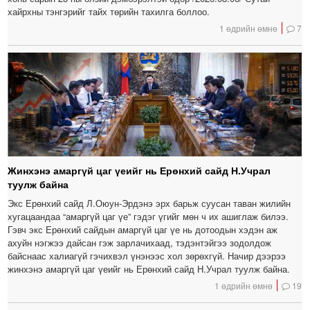
хайрхны тэнгэрийг тайх төрийн тахилга боллоо.
1 өдрийн өмнө
7
Жинхэнэ амаргүй цаг үеийг нь Ерөнхий сайд Н.Учрал
туулж байна
Экс Ерөнхий сайд Л.Оюун-Эрдэнэ эрх барьж суусан таван жилийн
хугацаандаа “амаргүй цаг үе” гэдэг үгийг мөн ч их ашиглаж билээ.
Гэвч экс Ерөнхий сайдын амаргүй цаг үе нь дотоодын хэдэн аж
ахуйн нэгжээ дайсан гэж зарлачихаад, тэдэнтэйгээ зодолдож
байснаас халиагүй гэчихвэл үнэнээс хол зөрөхгүй. Начир дээрээ
жинхэнэ амаргүй цаг үеийг нь Ерөнхий сайд Н.Учрал туулж байна.
1 өдрийн өмнө
19