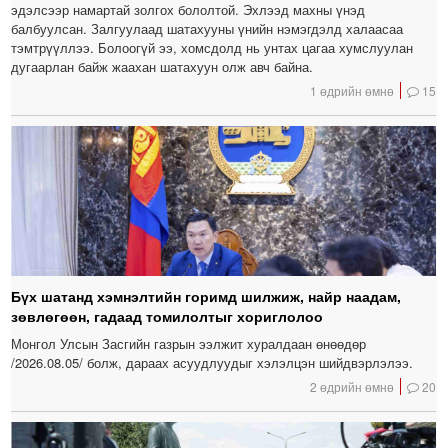
эдэлсээр намартай золгох бололтой. Эхлээд махны үнэд
балбуулсан. Залгуулаад шатахууны үнийн нэмэгдэлд халаасаа
тэмтрүүллээ. Болоогүй ээ, хомсдолд нь унтах цагаа хумслуулан
дугаарлан байж жаахан шатахуун олж авч байна.
1 өдрийн өмнө
15
Бүх шатанд хэмнэлтийн горимд шилжиж, найр наадам,
зөвлөгөөн, гадаад томилолтыг хориглолоо
Монгол Улсын Засгийн газрын ээлжит хуралдаан өнөөдөр
/2026.08.05/ болж, дараах асуудлуудыг хэлэлцэн шийдвэрлэлээ.
2 өдрийн өмнө
20