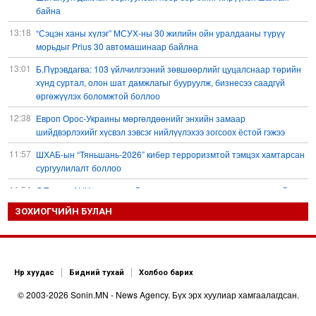
байна
13:18
“Сэцэн ханы хүлэг” МСУХ-ны 30 жилийн ойн уралдааны түрүү
морьдыг Prius 30 автомашинаар байлна
13:01
Б.Пүрэвдагва: 103 үйлчилгээний зөвшөөрлийг цуцалснаар төрийн
хүнд суртал, олон шат дамжлагыг бууруулж, бизнесээ саадгүй
өргөжүүлэх боломжтой боллоо
12:38
Европ Орос-Украины мөргөлдөөнийг энхийн замаар
шийдвэрлэхийг хүсвэл зэвсэг нийлүүлэхээ зогсоох ёстой гэжээ
11:57
ШХАБ-ын “Тяньшань-2026” кибер терроризмтой тэмцэх хамтарсан
сургуулилалт боллоо
11:54
Д.Трамп: АНУ сум, зэвсгийн нөөцөө нэмэгдүүлэх шаардлагатай
11:11
ЗОХИОГЧИЙН БУЛАН
Б.Хулан дэлхийн аварга боллоо
10:48
Ц.Сандаг-Очир: COP17 ба COP31 хурлын уялдаа нь Риогийн
гурван конвенцын нэгдсэн хэрэгжилтийг ахиулах чухал алхам болно
10:36
Украин Оросын газрын тос боловсруулах үйлдвэрүүд болон Хар
Нүүр хуудас
Бидний тухай
Холбоо барих
тэнгисийн хөлөг онгоцнуудад цохилт өгчээ
© 2003-2026 Sonin.MN - News Agency. Бүх эрх хуулиар хамгаалагдсан.
10:23
Долоодугаар сард 709,503 зөрчил бүртгэгджээ