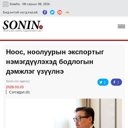
Бямба - 08 сарын 08, 2026
Бидэнтэй нэгдээрэй:
Ноос, ноолуурын экспортыг
Улс төр, эдийн засаг
нэмэгдүүлэхэд бодлогын
Гэмт хэрэг
дэмжлэг үзүүлнэ
Нийгэм, соёл
Sonin.mn agency
2026.03.03
Спорт
Сэтгэгдэл (0)
Easy news