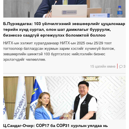
Б.Пүрэвдагва: 103 үйлчилгээний зөвшөөрлийг цуцалснаар
төрийн хүнд суртал, олон шат дамжлагыг бууруулж,
бизнесээ саадгүй өргөжүүлэх боломжтой боллоо
НИТХ-ын ээлжит хуралдаанаар НИТХ-ын 2025 оны 25/29 тоот
тогтоолоор батлагдсан журмын зарим хэсгийг хүчингүй болгож,
зөвшөөрлийн шинжтэй 103 бүртгэлээс нийслэлийн бизнес
эрхлэгчдийг чөлөөллөө.
15 цагийн өмнө
3
Ц.Сандаг-Очир: COP17 ба COP31 хурлын уялдаа нь