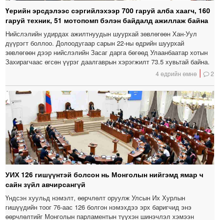
Үерийн эрсдэлээс сэргийлэхээр 700 гаруй алба хаагч, 160
гаруй техник, 51 мотопомп бэлэн байдалд ажиллаж байна
Нийслэлийн удирдах ажилтнуудын шуурхай зөвлөгөөн Хан-Уул
дүүрэгт боллоо. Долоодугаар сарын 22-ны өдрийн шуурхай
зөвлөгөөн дээр нийслэлийн Засаг дарга бөгөөд Улаанбаатар хотын
Захирагчаас өгсөн үүрэг даалгаврын хэрэгжилт 73.5 хувьтай байна.
4 өдрийн өмнө
2
УИХ 126 гишүүнтэй болсон нь Монголын нийгэмд ямар ч
сайн зүйл авчирсангүй
Үндсэн хуульд нэмэлт, өөрчлөлт оруулж Улсын Их Хурлын
гишүүдийн тоог 76-аас 126 болгон нэмэхдээ эрх баригчид энэ
өөрчлөлтийг Монголын парламентын түүхэн шинэчлэл хэмээн