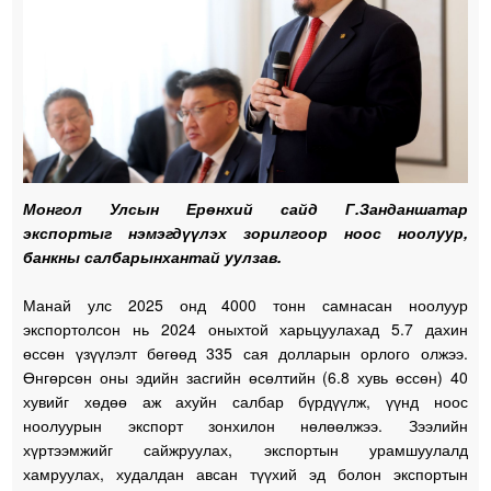
Монгол Улсын Ерөнхий сайд Г.Занданшатар
экспортыг нэмэгдүүлэх зорилгоор ноос ноолуур,
банкны салбарынхантай уулзав.
Манай улс 2025 онд 4000 тонн самнасан ноолуур
экспортолсон нь 2024 оныхтой харьцуулахад 5.7 дахин
өссөн үзүүлэлт бөгөөд 335 сая долларын орлого олжээ.
Өнгөрсөн оны эдийн засгийн өсөлтийн (6.8 хувь өссөн) 40
хувийг хөдөө аж ахуйн салбар бүрдүүлж, үүнд ноос
ноолуурын экспорт зонхилон нөлөөлжээ. Зээлийн
хүртээмжийг сайжруулах, экспортын урамшуулалд
хамруулах, худалдан авсан түүхий эд болон экспортын