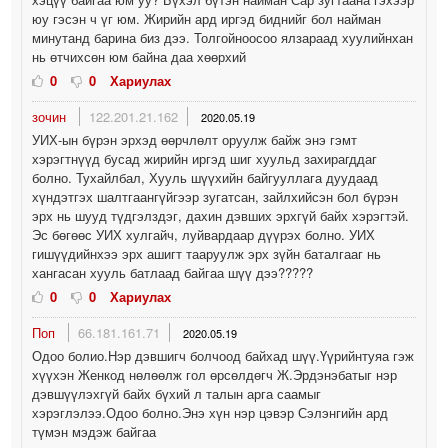
юу гэсэн ч үг юм. Жирийн ард иргэд биднийг бол найман
минутанд барина биз дээ. Толгойноосоо ялзараад хуулийнхан
нь өтчихсөн юм байна даа хөөрхий
0
0
Хариулах
зочин
122.201.21.162
2020.05.19
УИХ-ын бүрэн эрхэд өөрчлөлт оруулж байж энэ гэмт
хэрэгтнүүд бусад жирийн иргэд шиг хуульд захирагддаг
болно. Тухайлбал, Хууль шүүхийн байгууллага дуудаад
хүндэтгэх шалтгаангүйгээр зугатсан, зайлхийсэн бол бүрэн
эрх нь шууд түдгэлздэг, дахин дэвших эрхгүй байх хэрэгтэй.
Эс бөгөөс УИХ хулгайч, луйвардаар дүүрэх болно. УИХ
гишүүдийнхээ эрх ашигт тааруулж эрх зүйн баталгааг нь
хангасан хууль батлаад байгаа шүү дээ?????
0
0
Хариулах
Поп
66.181.161.71
2020.05.19
Одоо болио.Нэр дэвшигч болчоод байхад шүү.Үүрийнтуяа гэж
хүүхэн Женкод нөлөөлж гол өрсөлдөгч Ж.Эрдэнэбатыг нэр
дэвшүүлэхгүй байх бүхий л талын арга саамыг
хэрэглэлээ.Одоо болно.Энэ хүн нэр цэвэр Сэлэнгийн ард
түмэн мэдэж байгаа