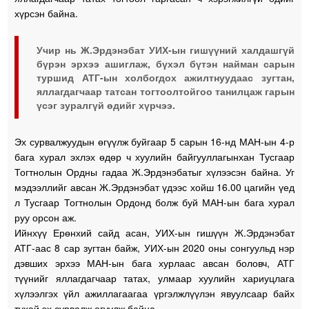
хүрсэн байна.
Учир нь Ж.Эрдэнэбат УИХ-ын гишүүний халдашгүй
бүрэн эрхээ ашиглаж, бүхэл бүтэн найман сарын
туршид АТГ-ын холбогдох ажилтнуудаас зугтан,
яллагдагчаар татсан тогтоолтойгоо танилцаж гарын
үсэг зуралгүй өдийг хүрчээ.
Эх сурвалжуудын өгүүлж буйгаар 5 сарын 16-нд МАН-ын 4-р
бага хурал эхлэх өдөр ч хуулийн байгууллагынхан Тусгаар
Тогтнолын Ордны гадаа Ж.Эрдэнэбатыг хүлээсэн байна. Уг
мэдээллийг авсан Ж.Эрдэнэбат үдээс хойш 16.00 цагийн үед
л Тусгаар Тогтнолын Ордонд болж буй МАН-ын бага хурал
руу орсон аж.
Ийнхүү Ерөнхий сайд асан, УИХ-ын гишүүн Ж.Эрдэнэбат
АТГ-аас 8 сар зугтан байж, УИХ-ын 2020 оны сонгуульд нэр
дэвших эрхээ МАН-ын бага хурлаас авсан боловч, АТГ
түүнийг яллагдагчаар татах, улмаар хуулийн хариуцлага
хүлээлгэх үйл ажиллагаагаа үргэлжлүүлэн явуулсаар байх
тухай эх сурвалж өгүүлж байна.