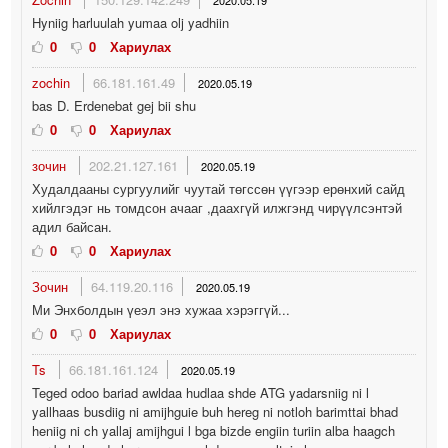
2020.05.19
Hyniig harluulah yumaa olj yadhiin
0
0
Хариулах
zochin
66.181.161.49
2020.05.19
bas D. Erdenebat gej bii shu
0
0
Хариулах
зочин
202.21.127.161
2020.05.19
Худалдааны сургуулийг чуутай төгссөн үүгээр ерөнхий сайд
хийлгэдэг нь томдсон ачааг ,даахгүй илжгэнд чирүүлсэнтэй
адил байсан.
0
0
Хариулах
Зочин
64.119.20.116
2020.05.19
Ми Энхболдын үеэл энэ хужаа хэрэггүй...
0
0
Хариулах
Ts
66.181.161.124
2020.05.19
Teged odoo bariad awldaa hudlaa shde ATG yadarsniig ni l
yallhaas busdiig ni amijhguie buh hereg ni notloh barimttai bhad
heniig ni ch yallaj amijhgui l bga bizde engiin turiin alba haagch