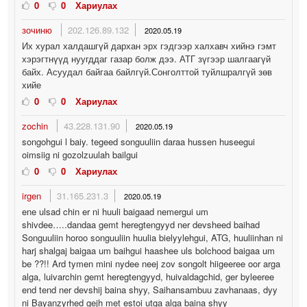
0
0
Хариулах
зочиню
202.126.89.132
2020.05.19
Их хурал халдашгүй дархан эрх гэдгээр халхавч хийнэ гэмт
хэрэгтнүүд нуугддаг газар болж дээ. АТГ зүгээр шалгаагүй
байх. Асуудал байгаа байлгүй.Сонголттой туйлшралгүй зөв
хийе
0
0
Хариулах
zochin
43.228.131.90
2020.05.19
songohgui l baiy. tegeed songuuliin daraa hussen huseegui
oimsiig ni gozolzuulah bailgui
0
0
Хариулах
irgen
31.165.231.3
2020.05.19
ene ulsad chin er ni huuli baigaad nemergui um
shivdee…..dandaa gemt heregtengyyd ner devsheed baihad
Songuuliin horoo songuuliin huulia bielyylehgui, ATG, huuliinhan ni
harj shalgaj baigaa um baihgui haashee uls bolchood baigaa um
be ??!! Ard tymen mini nydee neej zov songolt hiigeeree oor arga
alga, luivarchin gemt heregtengyyd, huivaldagchid, ger byleeree
end tend ner devshij baina shyy, Saihansambuu zavhanaas, dyy
ni Bayanzyrhed gejh met estoi utga alga baina shyy