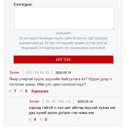
Сэтгэгдэл:
АНХААР!
Та сэтгэгдэл бичихдээ хууль зүйн болон ёс суртахууныг
баримтална уу. Ёс бус сэтгэгдлийг админ устгах эрхтэй.
Мэдээний сэтгэгдэлд sonin.mn хариуцлага хүлээхгүй.
ИЛГЭЭХ
Зочин
202.126.89.59
2020.05.19
Ямар учиртай хууль шуухийн байгуулага вэ? Нудэн дээр л
тоглочих юмаа. Ийм улс орон хогжлоо юуу?
7
0
Хариулах
Зочин
66.181.184.143
2020.05.19
хархад гайгүй л хүн шиг айхтар муухай хужаа юм
даа хүний эрээн дотроо гэж новш юм
4
0