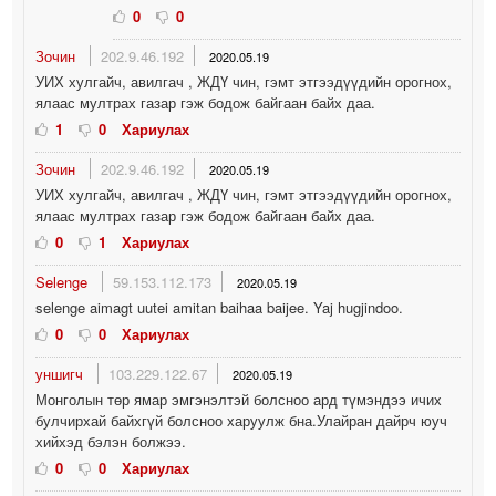
0
0
Зочин
202.9.46.192
2020.05.19
УИХ хулгайч, авилгач , ЖДҮ чин, гэмт этгээдүүдийн орогнох,
ялаас мултрах газар гэж бодож байгаан байх даа.
1
0
Хариулах
Зочин
202.9.46.192
2020.05.19
УИХ хулгайч, авилгач , ЖДҮ чин, гэмт этгээдүүдийн орогнох,
ялаас мултрах газар гэж бодож байгаан байх даа.
0
1
Хариулах
Selenge
59.153.112.173
2020.05.19
selenge aimagt uutei amitan baihaa baijee. Yaj hugjindoo.
0
0
Хариулах
уншигч
103.229.122.67
2020.05.19
Монголын төр ямар эмгэнэлтэй болсноо ард түмэндээ ичих
булчирхай байхгүй болсноо харуулж бна.Улайран дайрч юуч
хийхэд бэлэн болжээ.
0
0
Хариулах