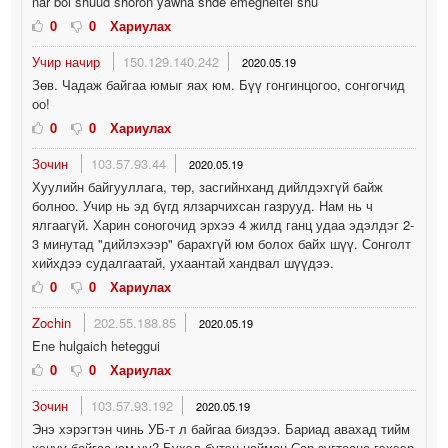
nar bol shuud shoron yawna shde emegneltei shu
0
0
Хариулах
Учир начир
150.129.140.242
2020.05.19
Зөв. Чадаж байгаа юмыг яах юм. Бүү гонгинцогоо, сонгогчид
оо!
0
0
Хариулах
Зочин
103.57.93.44
2020.05.19
Хуулийн байгууллага, төр, засгийнханд дийлдэхгүй байж
болноо. Учир нь эд бүгд ялзарчихсан газрууд. Нам нь ч
ялгаагүй. Харин соногочид эрхээ 4 жилд ганц удаа эдэлдэг 2-
3 минутад "дийлэхээр" барахгүй юм болох байх шүү. Сонголт
хийхдээ судалгаатай, ухаантай хандвал шүүдээ.
0
0
Хариулах
Zochin
202.55.188.85
2020.05.19
Ene hulgaich heteggui
0
0
Хариулах
Зочин
103.57.93.192
2020.05.19
Энэ хэрэгтэн чинь УБ-т л байгаа биздээ. Бариад авахад тийм
хэцүү байгаа юм уу? Бүхэл бүтэн найман Сар зугтаана гэхээр