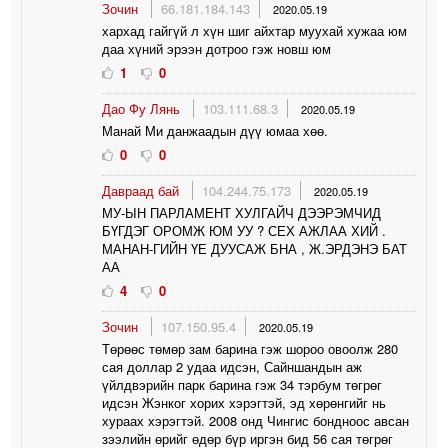
Зочин
66.181.184.143
2020.05.19
хархад гайгүй л хүн шиг айхтар муухай хужаа юм
даа хүний эрээн дотроо гэж новш юм
1
0
Дао Фу Лянь
103.111.68.3
2020.05.19
Манай Ми данжаадын дүү юмаа хөө.
0
0
Давраад бай
104.244.75.173
2020.05.19
МУ-ЫН ПАРЛАМЕНТ ХУЛГАЙЧ ДЭЭРЭМЧИД
БҮГДЭГ ОРОМЖ ЮМ УУ ? СЕХ АЖЛАА ХИЙ .
МАНАН-ГИЙН ҮЕ ДУУСАЖ БНА , Ж.ЭРДЭНЭ БАТ
АА
4
0
Зочин
107.150.95.4
2020.05.19
Төрөөс төмөр зам барина гэж шороо овоолж 280
сая доллар 2 удаа идсэн, Сайншандын аж
үйлдвэрийн парк барина гэж 34 тэрбум төгрөг
идсэн Жэнког хорих хэрэгтэй, эд хөрөнгийг нь
хураах хэрэгтэй. 2008 онд Чингис бондноос авсан
зээлийн өрийг өдөр бүр иргэн бид 56 сая төгрөг