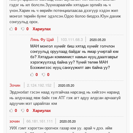
гэдэг нь ил болслн.Зүүнхараагийн хятадын эрлийз нь ч
үнэн.Харин нь ч өөрийн потенциалаасаа дээгүүр хэдэн жил
монгол төрийн буянг эдэлсэн.Одоо болоо биздээ.Юун дахиж
сонгуульд орох.
0
0
Хариулах
Лянь Фу Цай
103.111.68.3
2020.05.20
МАН монгол хүнийг биш хятад хүнийг голчлон
сонгуульд оруулаад байдаг нь ямар учиртай юм
бэ? Хятадын комминист намын нууц даалгаврыг
хэрэгжүүлээд байна уу? Үүний төлөө МАН
Бээжингээс нууц санхүүжилт авч байна уу?
0
0
Зочин
2.124.192.152
2020.05.20
Эрдэнэбат гэсэн наад хулгайчаа нарсанд нь хийгээч наранд
нь алдчхаад явж байх гэж АТГ гэж агт адуу алдсан арчаагүй
адуучин мэт царайлах юм
0
0
Хариулах
зочин
66.181.161.111
2020.05.20
УИХ гэмт хэрэгтэн орогнох газар юм уу. арай ч дээ. ийм