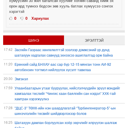
хүмүүсийн 30 жил баталсан хуулийг хогийн саванд хийж эх
орон ард түмнээ бодсон зөв хууль батлах хүмүүсээ сонгох
хэрэгтэй
0
0
Хариулах
ШИНЭ
ЭРЭЛТТЭЙ
17:42
Засгийн Газраас хөнгөлөлттэй зээлээр дэмжсэний үр дүнд
шатахуун хадгалах савнууд эхнээсээ ашиглалтад орж байна
11:20
Ерөнхий сайд БНХАУ-аас сар бүр 12-15 мянган тонн АИ-92
автобензин тогтмол нийлүүлэх хүсэлт тавилаа
20:30
Эмгэнэл
17:59
Улаанбаатарын утааг бууруулах, нийслэлчүүдийн эрүүл мэндийг
хамгаалах төслийг “Чингис хаан баялгийн сан нэгдэл” ХХК-тай
хамтран хэрэгжүүлнэ
17:28
"ДЦС-3” ТӨХК-ийн нэн шаардлагатай “Турбингенератор-5”-ын
шинэчлэлийн төсвийг шийдвэрлэхээр болов
16:25
Шатахуун дамлан борлуулсан хоёр зөрчлийг илрүүлэн шалгаж
байна