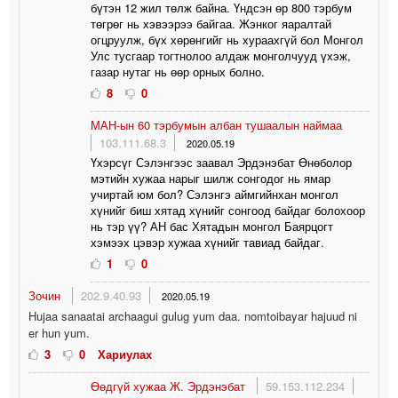
бүтэн 12 жил төлж байна. Үндсэн өр 800 тэрбум
төгрөг нь хэвээрээ байгаа. Жэнког яаралтай
огцруулж, бүх хөрөнгийг нь хураахгүй бол Монгол
Улс тусгаар тогтнолоо алдаж монголчууд үхэж,
газар нутаг нь өөр орных болно.
8
0
МАН-ын 60 тэрбумын албан тушаалын наймаа
103.111.68.3
2020.05.19
Үхэрсүг Сэлэнгээс заавал Эрдэнэбат Өнөболор
мэтийн хужаа нарыг шилж сонгодог нь ямар
учиртай юм бол? Сэлэнгэ аймгийнхан монгол
хүнийг биш хятад хүнийг сонгоод байдаг болохоор
нь тэр үү? АН бас Хятадын монгол Баярцогт
хэмээх цэвэр хужаа хүнийг тавиад байдаг.
1
0
Зочин
202.9.40.93
2020.05.19
Hujaa sanaatai archaagui gulug yum daa. nomtoibayar hajuud ni
er hun yum.
3
0
Хариулах
Өөдгүй хужаа Ж. Эрдэнэбат
59.153.112.234