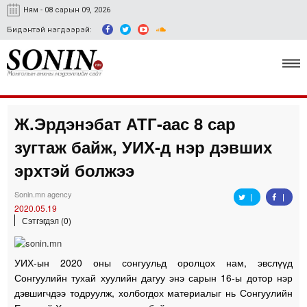
Ням - 08 сарын 09, 2026
Бидэнтэй нэгдээрэй:
Ж.Эрдэнэбат АТГ-аас 8 сар
Улс төр, эдийн засаг
зугтаж байж, УИХ-д нэр дэвших
Гэмт хэрэг
эрхтэй болжээ
Нийгэм, соёл
Sonin.mn agency
2020.05.19
Спорт
Сэтгэгдэл (0)
Easy news
УИХ-ын 2020 оны сонгуульд оролцох нам, эвслүүд
Сонгуулийн тухай хуулийн дагуу энэ сарын 16-ы дотор нэр
дэвшигчдээ тодруулж, холбогдох материалыг нь Сонгуулийн