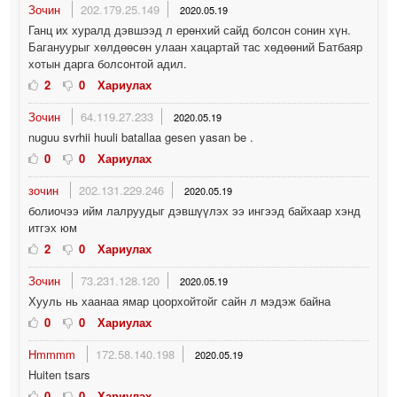
Зочин
202.179.25.149
2020.05.19
Ганц их хуралд дэвшээд л ерөнхий сайд болсон сонин хүн.
Багануурыг хөлдөөсөн улаан хацартай тас хөдөөний Батбаяр
хотын дарга болсонтой адил.
2
0
Хариулах
Зочин
64.119.27.233
2020.05.19
nuguu svrhii huuli batallaa gesen yasan be .
0
0
Хариулах
зочин
202.131.229.246
2020.05.19
болиочээ ийм лалруудыг дэвшүүлэх ээ ингээд байхаар хэнд
итгэх юм
2
0
Хариулах
Зочин
73.231.128.120
2020.05.19
Хууль нь хаанаа ямар цоорхойтойг сайн л мэдэж байна
0
0
Хариулах
Hmmmm
172.58.140.198
2020.05.19
Huiten tsars
0
0
Хариулах