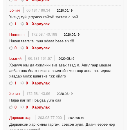
Зочин
66.181.186.34
2020.05.19
Үнэнд гүйцэгдэнээ гайгүй зугтаж л бай
1
0
Хариулах
Hmmmm
172.58.140.198
2020.05.19
Huiten tsaraitai muu sdaaa beee shit!!!
0
0
Хариулах
Баагий
66.181.161.57
2020.05.19
Хэцүүч юм да 4жилийн виз авах гээд л. Авилгаар машин
авбал авс болж нисэнэ авилгийн монгоор хоол авч идвэл
хавдар болж шингэнэ гэж ойлго
1
0
Хариулах
Зочин
172.58.143.96
2020.05.19
Hujaa nar iim l baigaa yum daa
0
0
Хариулах
Дарваан хар
203.98.77.200
2020.05.19
Дарвайсан хар юмны гаргаж, сэвсэн зүйл. Даанч өөрөө нэр
дэвшиж чадаагүй