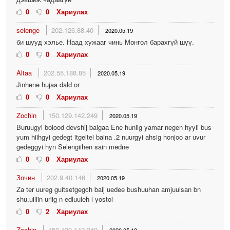
0
0
Хариулах
selenge
202.126.88.40
2020.05.19
би шууд хэлье. Наад хужааг чинь Монгол барахгүй шүү.
0
0
Хариулах
Altaa
202.55.188.85
2020.05.19
Jinhene hujaa dald or
0
0
Хариулах
Zochin
150.129.142.249
2020.05.19
Buruugyi bolood devshij baigaa Ene huniig yamar negen hyyli bus
yum hiihgyi gedegt itgeltei baina .2 nuurgyi ahsig honjoo ar uvur
gedeggyi hyn Selengiihen sain medne
0
0
Хариулах
Зочин
202.9.40.146
2020.05.19
Za ter uureg guitsetgegch baij uedee bushuuhan amjuulsan bn
shu,uiliin uriig n edluuleh l yostoi
0
2
Хариулах
Zochin
150.129.142.249