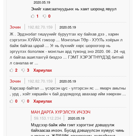
2020.05.19
Энийг хамсаатнуудынх нь хамт шоронд явуул
1
0
Зочин
192.82.70.159
2020.05.19
Ж . Эрдэнэбат гишүүнийг буруутгах юу байхав дээ , харин
сэргэлэн ХУЙАХ гэмээр ... Монголын ТӨр - ХУУЛь хоёрын л
байж байгаа царай ... Уг нь бүхнийг хөрс шороогоор нь
эргүүлэх бололмж - монглын ард түмэнд энэ 2020. 06 . 24 -нд
л байгаа ашиглахгүй биздээ ... ГЭМТ ХЭРЭГТНҮҮДЭД битгий
л саналаа өг ...
2
3
Хариулах
Зочин
192.82.70.159
2020.05.19
Харсаар байтал ... үсэрсэн цус - үлтэрсэн яс ... ямарч амьтны
, урд , хойт хөршийн ч бай додомдоод авахаар ийм хөөрхөн ...
0
0
Хариулах
МАН ДАРГА ХҮРЭЛСҮХ ИЧЭЭЧ
59.153.112.234
2020.05.19
Мэдсээр байж ийм гэмт хэрэгтэнг дэвшүүлж
байхаасаа ичээч. Бусад дэвшүүлсэн хүмүүс чинь
ч ихэнх нь ЖДҮЧИН, концессчин, хулгайчууд