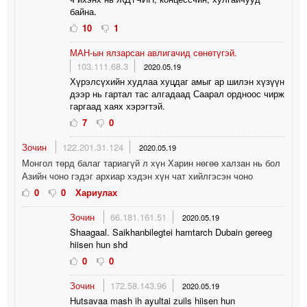
байна.
10
1
МАН-ын ялзарсан авлигачид сөнөтүгэй.
103.111.68.3
2020.05.19
Хүрэлсүхийн худлаа хуцдаг амыг ар шилэн хүзүүн
дээр нь гартал тас алгадаад Саарал ордноос чирж
гаргаад хаях хэрэгтэй.
7
0
Зочин
122.201.31.124
2020.05.19
Монгол төрд балаг тариагүй л хүн Харин нөгөө халзан нь бол
Азийн чоно гэдэг архиар хэдэн хүн чат хийлгэсэн чоно
0
0
Хариулах
Зочин
66.181.161.51
2020.05.19
Shaagaal. Saikhanbilegtei hamtarch Dubain gereeg
hiisen hun shd
0
0
Зочин
172.58.143.96
2020.05.19
Hutsavaa mash ih ayultai zuils hiisen hun