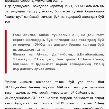
Ерөнхий Хороонд хүргүүлээд байна.
Нэр дэвшүүлсэн байдлаас харахад МАН, АН-ын аль аль нь
залуучуудаа түлхүү дэмжиж, боловсон хүчний бодлогодоо
"шинэ цус" сэлбэхийг хичээж буй нь тодорхой харагдаж буй
юм.
Гэвч авилга, албан тушаалын онц ноцтой гэмт
хэрэгт шалгагдаж, бүр яллагдагчаар татагдаад буй
этгээдүүд ч УИХ-д нэр дэвших болзол хангаад буй
нь анхаарал татна.
Жишээ нь АН-аас Да.Ганболд, Б.Бямбасайхан,
Э.Бат-Үүл, С.Баярцогт, бие даагч Н.Номтойбаяр,
МАН-аас Ж.Эрдэнэбат нарын яллагдагчид УИХ-д
нэр дэвших эрхээ авчээ.
Үүнээс ихээхэн анхаарал татаж буй улс төрч бол
Ж.Эрдэнэбат бөгөөд түүнийг МАН-аас нэр дэвшүүлэхгүй
гэсэн таамаглал улс төрийн хүрээнд хүчтэй байсан юм.
Ж.Эрдэнэбатыг АТГ-аас шалгаж, мөрдөн байцаалтын явцад
гэмт буруутайг нь тогтоон, 2019 оны 9 сарын 19-нд
яллагдагчаар татах тогтоол гаргасан ч хэрэгжилгүй өдийг