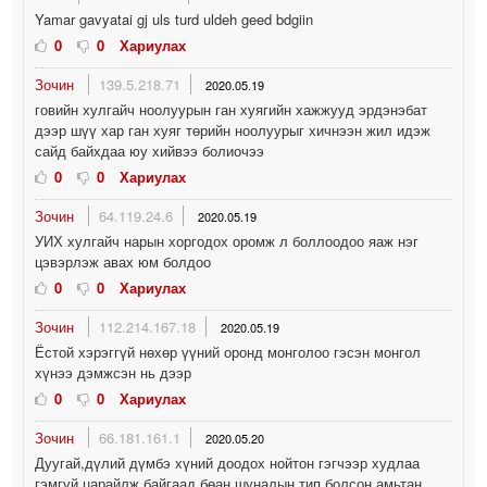
Yamar gavyatai gj uls turd uldeh geed bdgiin
0
0
Хариулах
Зочин
139.5.218.71
2020.05.19
говийн хулгайч ноолуурын ган хуягийн хажжууд эрдэнэбат
дээр шүү хар ган хуяг төрийн ноолуурыг хичнээн жил идэж
сайд байхдаа юу хийвээ болиочээ
0
0
Хариулах
Зочин
64.119.24.6
2020.05.19
УИХ хулгайч нарын хоргодох оромж л боллоодоо яаж нэг
цэвэрлэж авах юм болдоо
0
0
Хариулах
Зочин
112.214.167.18
2020.05.19
Ёстой хэрэггүй нөхөр үүний оронд монголоо гэсэн монгол
хүнээ дэмжсэн нь дээр
0
0
Хариулах
Зочин
66.181.161.1
2020.05.20
Дуугай,дүлий дүмбэ хүний доодох нойтон гэгчээр худлаа
гэмгүй царайлж байгаад бөан шуналын тип болсон амьтан