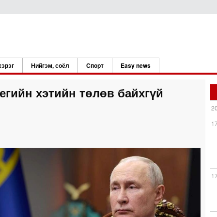
хэрэг
Нийгэм, соёл
Спорт
Easy news
тегийн хэтийн төлөв байхгүй
2
1
1