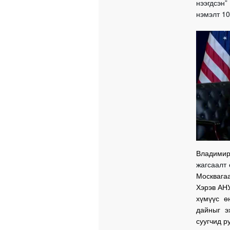
нээгдсэн”
нэмэлт 10
Владимир
жагсаалт
Москвага
Хэрэв АНУ
хүмүүс ө
дайныг э
суугчид р