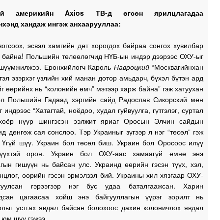
кий америкийн Axios ТВ-д өгсөн ярилцлагадаа
хэнд хандаж ингэж анхаарууллаа:
огсоох, эсвэл хамгийн дөт хорогдох байраа сонгох хувилбар
д байна! Польшийн төлөөлөгчид НҮБ-ын индэр дээрээс ОХУ-ыг
 шүүмжилжээ. Ерөнхийлөгч Кароль
Навроцкий
“Москвагийнхан
тэл эзэрхэг үзлийн хий манан дотор амьдарч, бүхэл бүтэн ард
г өөрийнх нь “колонийн өмч” мэтээр харж байна” гэж хатуухан
ол Польшийн Гадаад хэргийн сайд Радослав Сикорский мөн
т индрээс “Хатагтай, ноёдоо, худал гуйвуулга, гүтгэлэг, суртал
 хоёр нүүр шингэсэн ээлжит яриаг Оросын Элчин сайдын
д дөнгөж сая сонслоо. Тэр Украиныг зүгээр л нэг “төсөл” гэж
. Үгүй шүү. Украин бол төсөл биш. Украин бол Оросоос илүү
түүхтэй орон. Украин бол ОХУ-аас хамаагүй өмнө энэ
гын гишүүн нь байсан улс. Украинд өөрийн гэсэн түүх, хэл,
нцлог, өөрийн гэсэн эрмэлзэл бий. Украины хил хязгаар ОХУ-
гуулсан гэрээгээр нэг бус удаа баталгаажсан. Харин
гдсан цагаасаа хойш энэ байгууллагын үүрэг зорилт нь
олыг устгах явдал байсан болохоос дахин колоничлох явдал
 юм шүү гэжээ.