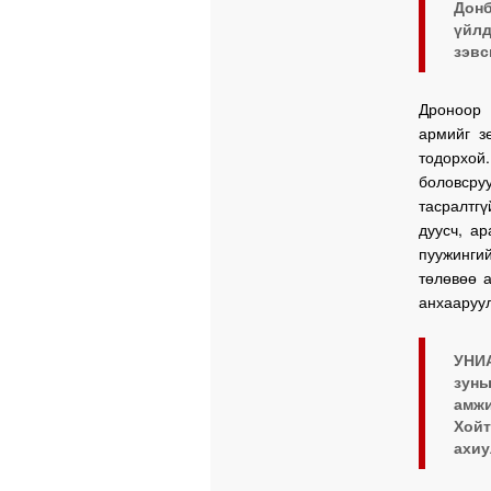
Донб
үйл
зэвс
Дроноор 
армийг з
тодорхой.
боловсру
тасралтг
дуусч, ар
пуужинги
төлөвөө а
анхааруу
УНИА
зуны
амж
Хой
ахиу