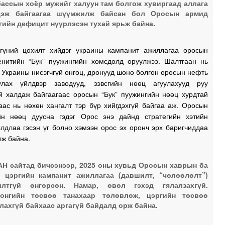
ассын хоёр мужийг халуун там болгож хувиргаад аллага
1
дэж байгаагаа шүүмжилж байсан бол Оросын армид
гийн дефицит нүүрлэсэн тухай ярьж байна.
1
гүний цохилт хийдэг украины кампанит ажиллагаа оросын
енитийн “Бук” пуужингийн хомсдолд оруулжээ. Шалтгаан нь
1
 Украины нисэгчгүй онгоц, дронууд шөнө болгон оросын нефть
улах үйлдвэр заводууд, зэвсгийн нөөц агуулахууд руу
үй халдаж байгаагаас оросын “Бук” пуужингийн нөөц хурдтай
аас нь нөхөн хангалт тэр бүр хийгдэхгүй байгаа аж. Оросын
1
йн нөөц дуусна гэдэг Орос энэ дайнд стратегийн хэтийн
лдлаа гэсэн үг болно хэмээн орос эх оронч эрх баригчиддаа
лж байна.
1
Н сайтад бичсэнээр, 2025 оны хувьд Оросын хаврын ба
0
 цэргийн кампанит ажиллагаа (давшилт, “чөлөөлөлт”)
илтгүй өнгөрсөн. Намар, өвөл гэхэд гялалзахгүй.
0
тонгийн төсвөө танахаар төлөвлөж, цэргийн төсвөө
лахгүй байхаас аргагүй байдалд орж байна.
0