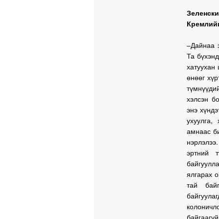
Зеленс
Кремлийн
–Дайнаа з
Та бүхэн
хатуухан
өнөөг хүр
түмнүүдий
хэлсэн б
энэ хүндэ
ухуулга,
амнаас би
нэрлэлээ
эртний 
байгуулла
ялгарах о
тай бай
байгуула
колоничл
байгаагүй