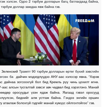
 гэж хэлсэн. Одоо 2 тэрбум долларын багц батлагдаад байна,
 тэрбум доллар замдаа явж байна гэв.
 Зеленский
Трампт 90 тэрбум долларын өртөг бүхий зэвсгийн
 өгсөн ба
дайчин мэдэгдлүүдээ АНУ-аас хэлссэр явна. “Хэрэв
ас дайнаа зогсоохгүй бол бид Кремль рүү чинь цохилт өгнө.
-аас алсын тусгалтай зэвсэг авч чадвал бид хэрэглэнэ. Манай
нөөдөр оросуудыг үзэн ядаж байна. Яагаад гэвэл оросууд
хлүүлсэн, биднийг алж устгаж байна. Гэхдээ энгийн оршин
уу атаклаж болохгүй гэдгийг манай хүмүүс ойлгохтойгоо” гэв.