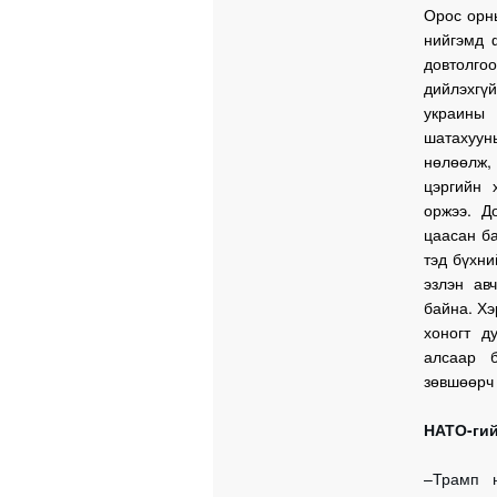
Орос орн
нийгэмд 
довтолго
дийлэхгү
украины 
шатахуун
нөлөөлж,
цэргийн 
оржээ. Д
цаасан ба
тэд бүхни
эзлэн ав
байна. Хэ
хоногт д
алсаар 
зөвшөөрч 
НАТО-гий
–Трамп н