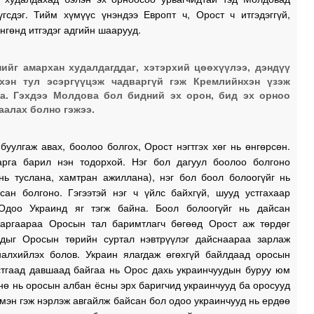
үгсдэг. Тийм хүмүүс үнэндээ Европт ч, Орост ч итгэдэггүй,
нгөнд итгэдэг адгийн шаарууд.
ийг амархан худалдагддаг, хэтэрхий цөөхүүлээ, дэндүү
хэн тул эсэргүүцэж чадваргүй гэж Кремлийнхэн үзэж
а. Гэхдээ Молдова бол бидний эх орон, бид эх орноо
аалах болно гэжээ.
буулгаж авах, боолоо болгох, Орост нэгтгэх хөг нь өнгөрсөн.
рга барил нэн тодорхой. Нэг бол дагуул боолоо болгоно
 нь туслана, хамтран ажиллана), нэг бол боол болоогүйг нь
сан болгоно. Гэгээтэй нэг ч үйлс байхгүй, шууд устгахаар
Одоо Украинд яг тэгж байна. Боол болоогүйг нь дайсан
 аргаараа Оросын тал баримтлагч бөгөөд Орост аж төрдөг
удыг Оросын төрийн суртал нэвтрүүлэг дайснаараа зарлаж
налхийлэх болов. Украин ялагдаж өгөхгүй байлдаад оросын
стгаад давшаад байгаа нь Орос дахь украинчуудын буруу юм
нө нь оросын албан ёсны эрх баригчид украинчууд ба оросууд
үмэн гэж нэрлэж авгайлж байсан бол одоо украинчууд нь ердөө