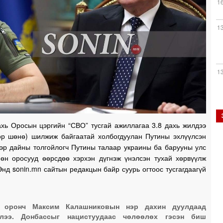
1
1
1
ахь Оросын цэргийн “СВО” тусгай ажиллагаа 3.8 дахь жилдээ
1
өр шөнө) шилжиж байгаатай холбогдуулан Путины эхлүүлсэн
тэр дайны толгойлогч Путины талаар украины ба барууны улс
мөн оросууд өөрсдөө хэрхэн дүгнэж үнэлсэн тухай хөрвүүлж
Энд sonin.mn сайтын редакцын байр суурь огтоос тусгагдаагүй
1
1
х оронч Максим Калашниковын нэр дахин дуулдаад
ллээ. Донбассыг нацистуудаас чөлөөлөх гэсэн биш