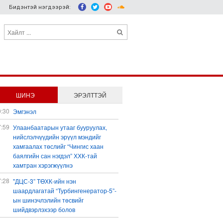
Бидэнтэй нэгдээрэй:
ШИНЭ
ЭРЭЛТТЭЙ
0:30
Эмгэнэл
7:59
Улаанбаатарын утааг бууруулах,
нийслэлчүүдийн эрүүл мэндийг
хамгаалах төслийг “Чингис хаан
баялгийн сан нэгдэл” ХХК-тай
хамтран хэрэгжүүлнэ
7:28
"ДЦС-3” ТӨХК-ийн нэн
шаардлагатай “Турбингенератор-5”-
ын шинэчлэлийн төсвийг
шийдвэрлэхээр болов