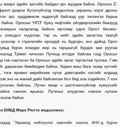
ы макро эдийн засгийн байдал эрс муудаж байна. Оросын Z-
1
фронт дээрхи бүтэлгүйтэлд гомдоллож, украины эсрэг дроны
огоо эрс хурдавчилж чадахгүй байгаад уур хилэнгээ барьж
й байна. Оросын “НПЗ” буюу нефтийн үйлдвэрлэлийн баазууд
агаарын халдлагад байнга өртсөөр одоо Орост бензин-
1
ы хомсдол нүүрлэж, тэр нь нийт эдийн засагтаа таагүй
 үнэхээр л стратегийн ирээдүй нь бүдгэрч, энэ дайнд Орос
хувьд бүрэн ялагдах жор нь гарцаагүй бүрдэх зам руугаа
1
ональд Tpaмп хичнээн Путинд итгэдэг байлаа гээд Оросыг
р гэж нэрлэсэн ба Оросын эдийн засаг тартагтаа туллаа. Гэвч
йг дараалан бөмбөгдөж байна. Харин маш бага газар нутгийг
ч, тэгж яривал өөрийнхөө нутаг дэвсгэрийн хэсгийг алдаад
рэв энэ нь манай дайн байсансан бол бид аль хэдийнээ, 7-хон
уусгачих байлаа. Путин ямар ч шалтгаангүйгээр хүмүүсийг
байна хэмээн ярьжээ. Путиныг алуурчин хэмээн хүлээн
эхэлж байна.
н ЕНБД Марк Рютте мэдээлжээ:
адад “Украинд нийлүүлэх зэвсгийн хаалга АНУ-д бүрэн