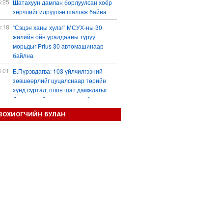
6:25
Шатахуун дамлан борлуулсан хоёр
зөрчлийг илрүүлэн шалгаж байна
3:18
“Сэцэн ханы хүлэг” МСУХ-ны 30
жилийн ойн уралдааны түрүү
морьдыг Prius 30 автомашинаар
байлна
3:01
Б.Пүрэвдагва: 103 үйлчилгээний
зөвшөөрлийг цуцалснаар төрийн
хүнд суртал, олон шат дамжлагыг
бууруулж, бизнесээ саадгүй
өргөжүүлэх боломжтой боллоо
ЗОХИОГЧИЙН БУЛАН
2:38
Европ Орос-Украины мөргөлдөөнийг
энхийн замаар шийдвэрлэхийг
хүсвэл зэвсэг нийлүүлэхээ зогсоох
ёстой гэжээ
1:57
ШХАБ-ын “Тяньшань-2026” кибер
терроризмтой тэмцэх хамтарсан
сургуулилалт боллоо
1:54
Д.Трамп: АНУ сум, зэвсгийн нөөцөө
нэмэгдүүлэх шаардлагатай