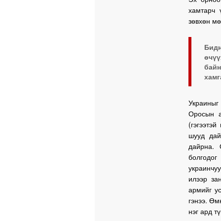
хамтарч 
зөвхөн мө
Бидн
өчүү
байн
хамг
Украиныг 
Оросын а
(гэгээтэй
шууд дай
дайрна. 
болгодог
украинчу
илээр за
армийг у
гэнээ. Өм
нэг ард т