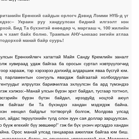
ританийн Ерөнхий сайдын орлогч Дэвид Лэмми НҮБ-д үг
эхдээ:– Украин руу хандуулсан бидний илгээлт нэн
рхой. Бид Та бүхэнтэй өнөөдөр ч, маргааш ч, 100 жилийн
а ч хамт байх болно. Трампын АНУ-ынхаас энгийн атлаа
тодорхой манай байр суурь!
улсын Ерөнхийлөгч хатагтай Майя Санду Кремлийн заналт
олж хувираад удаж байгаа ба оросын суртал нэвтрүүлэгчид
оор харааж, тэр хэрээрээ дэлхийд алдаршиж яваа бүсгүй юм.
д парламентын сонгууль явагдаж байгаатай холбогдуулан
гентуудыг илрүүлэх баривчилгаа эхлүүлсэн ба ард түмэндээ
гэж хэлжээ:–Манай улсын бүрэн эрхт байдал, тусгаар тогтнол,
эвсгэрийн бүрэн бүтэн байдал, ирээдүйд ноцтой аюул
йлж байгааг би Та бүхэндээ хандан мэдэгдэж байна.
хэн нөхцөл байдлыг тогтворгүй болгож, Молдова улсад
эл, айдас төрүүлэхийн тулд олон зуун сая доллар зарцуулсан.
о бууж өгөхийг бүү зөвшөөр!” гэж би бүх үнэнч иргэддээ хандан
айна. Орос манай улсад ганцаараа ажиллаж байгаа юм биш.
 худалдахад бэлэн эх орноосоо урвагчидтай тэд Молдовад