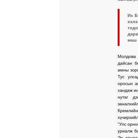
Их Б
хэл
тодо
дара
маш 
Молдова 
дайсан б
амны зорг
Тус улса
оросын а
хандаж ин
нутаг д
заналхи
Кремлийн
хүчирхийл
“Улс орно
уриалж б
Эх орноо