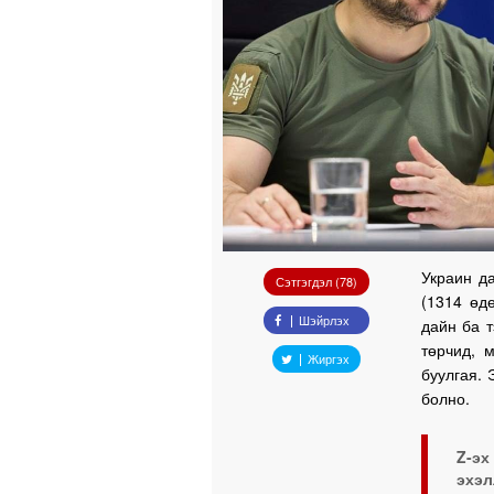
Украин д
Сэтгэгдэл (78)
(1314 өд
Шэйрлэх
дайн ба 
төрчид, 
Жиргэх
буулгая. 
болно.
Z-э
эхэ