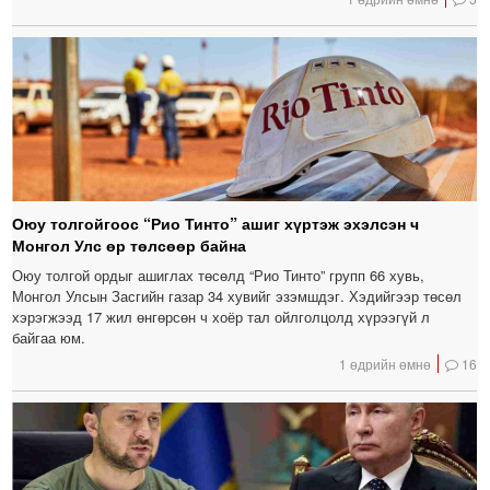
Оюу толгойгоос “Рио Тинто” ашиг хүртэж эхэлсэн ч
Монгол Улс өр төлсөөр байна
Оюу толгой ордыг ашиглах төсөлд “Рио Тинто” групп 66 хувь,
Монгол Улсын Засгийн газар 34 хувийг эзэмшдэг. Хэдийгээр төсөл
хэрэгжээд 17 жил өнгөрсөн ч хоёр тал ойлголцолд хүрээгүй л
байгаа юм.
1 өдрийн өмнө
16