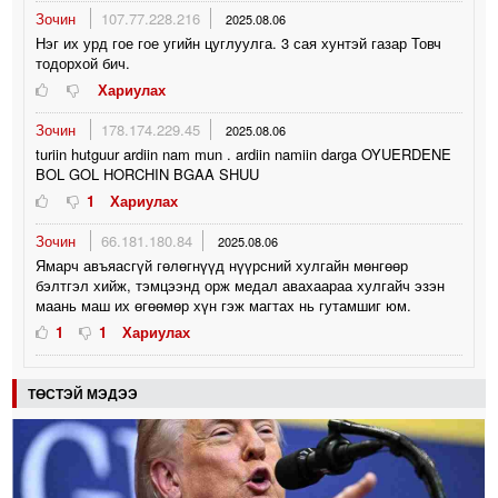
Зочин
107.77.228.216
2025.08.06
Нэг их урд гое гое угийн цуглуулга. 3 сая хунтэй газар Товч
тодорхой бич.
Хариулах
Зочин
178.174.229.45
2025.08.06
turiin hutguur ardiin nam mun . ardiin namiin darga OYUERDENE
BOL GOL HORCHIN BGAA SHUU
1
Хариулах
Зочин
66.181.180.84
2025.08.06
Ямарч авъяасгүй гөлөгнүүд нүүрсний хулгайн мөнгөөр
бэлтгэл хийж, тэмцээнд орж медал авахаараа хулгайч эзэн
маань маш их өгөөмөр хүн гэж магтах нь гутамшиг юм.
1
1
Хариулах
ТӨСТЭЙ МЭДЭЭ