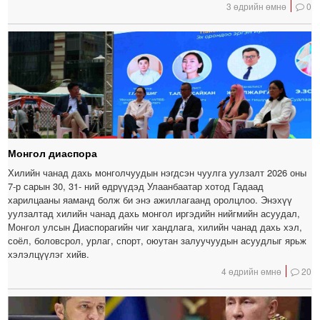
3 өдрийн өмнө
0
Монгол диаспора
Хилийн чанад дахь монголчуудын нэгдсэн чуулга уулзалт 2026 оны
7-р сарын 30, 31- ний өдрүүдэд Улаанбаатар хотод Гадаад
харилцааны яаманд болж би энэ ажиллагаанд оролцлоо. Энэхүү
уулзалтад хилийн чанад дахь монгол иргэдийн нийгмийн асуудал,
Монгол улсын Диаспорагийн чиг хандлага, хилийн чанад дахь хэл,
соёл, боловсрол, урлаг, спорт, оюутан залуучуудын асуудлыг ярьж
хэлэлцүүлэг хийв.
4 өдрийн өмнө
20