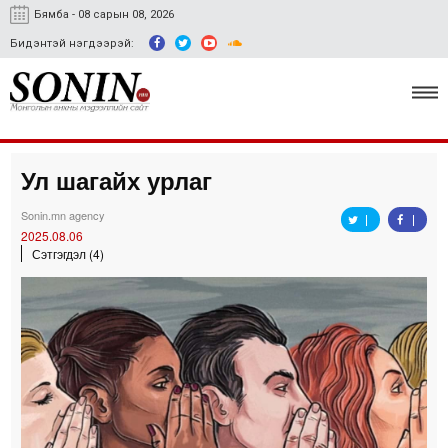
Бямба - 08 сарын 08, 2026
Бидэнтэй нэгдээрэй:
Ул шагайх урлаг
Улс төр, эдийн засаг
Sonin.mn agency
Гэмт хэрэг
2025.08.06
Сэтгэгдэл (4)
Нийгэм, соёл
Спорт
Easy news