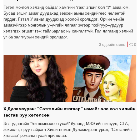
Гэтэл монгол хэлэнд байдаг хамгийн “гаж” эгшиг бол “У” авиа юм.
Бусад эгшиг авиаг дуудахад зөвхөн амны хөндийгөөс чөлөөтэй
гардаг. Гэтэл У авиаг дуудахад хоолой оролцдог. Орчин үеийн
авиазүйгээр монголын у–ү-гийн ялгааг зүгээр “хойгуур–урдуур
хэлэгдэх эгшиг” гэж тайлбарлах нь хангалтгүй. Гол ялгаанд хэлний
уг ба залгиурын хөндий оролцдог.
3 өдрийн өмнө
0
Х.Дуламсүрэн: “Сэтгэлийн хязгаар” намайг алс хол хилийн
застав руу хөтөлсөн
Энэ удаагийн “Би номныхоо тухай” буланд МЗЭ-ийн гишүүн, СТА,
зохиолч, яруу найрагч Хишигнямын Дуламсүрэнг урьж, “Сэтгэлийн
хязгаар” романы тухай ярилцлаа.