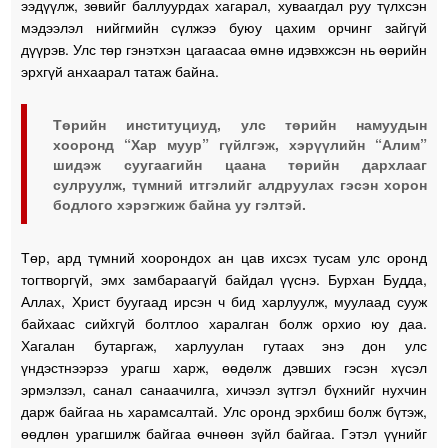
ээдүүлж, зөвийг баллуурдах хагарал, хуваагдал руу түлхсэн
мэдээлэл нийгмийн сүлжээ буюу цахим орчинг зайгүй
дүүрэв. Улс төр гэнэтхэн цагаасаа өмнө идэвхжсэн нь өөрийн
эрхгүй анхаарал татаж байна.
Төрийн институциуд, улс төрийн намуудын
хооронд “Хар муур” гүйлгэж, хэрүүлийн “Алим”
шидэж суугаагийн цаана төрийн дархлааг
сулруулж, түмний итгэлийг алдруулах гэсэн хорон
бодлого хэрэгжиж байна уу гэлтэй.
Төр, ард түмний хоорондох ан цав ихсэх тусам улс оронд
тогтворгүй, эмх замбараагүй байдал үүснэ. Бурхан Будда,
Аллах, Христ буугаад ирсэн ч бид харлуулж, муулаад сууж
байхаас сийхгүй болтлоо харалган болж орхио юу даа.
Хагалан бутаргаж, харлуулан гутаах энэ дон улс
үндэстнээрээ урагш харж, өөдөлж дэвших гэсэн хүсэл
эрмэлзэл, санал санаачилга, хичээл зүтгэл бүхнийг нухчин
дарж байгаа нь харамсалтай. Улс оронд эрхбиш болж бүтэж,
өөдлөн урагшилж байгаа өчнөөн зүйл байгаа. Гэтэл үүнийг