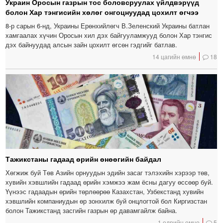
Украин Оросын газрын тос боловсруулах үйлдвэрүүд
болон Хар тэнгисийн хөлөг онгоцнуудад цохилт өгчээ
8-р сарын 6-нд, Украины Ерөнхийлөгч В.Зеленский Украины батлан ​​
хамгаалах хүчин Оросын хил дэх байгууламжууд болон Хар тэнгис
дэх байнуудад алсын зайн цохилт өгсөн гэдгийг батлав.
14 цагийн өмнө
18
Тажикстаны гадаад өрийн өнөөгийн байдал
Хөгжиж буй Төв Азийн орнуудын эдийн засаг тэлэхийн хэрээр төв,
хувийн хэвшлийн гадаад өрийн хэмжээ жам ёсны дагуу өссөөр буй.
Үүнээс гадаадын өрийн төрлөөрөө Казахстан, Узбекстанд хувийн
хэвшлийн компаниудын өр зонхилж буй онцлогтой бол Киргизстан
болон Тажикстанд засгийн газрын өр давамгайлж байна.
1 өдрийн өмнө
5