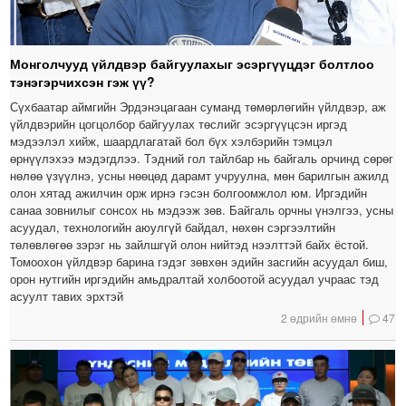
Монголчууд үйлдвэр байгуулахыг эсэргүүцдэг болтлоо
тэнэгэрчихсэн гэж үү?
Сүхбаатар аймгийн Эрдэнэцагаан суманд төмөрлөгийн үйлдвэр, аж
үйлдвэрийн цогцолбор байгуулах төслийг эсэргүүцсэн иргэд
мэдээлэл хийж, шаардлагатай бол бүх хэлбэрийн тэмцэл
өрнүүлэхээ мэдэгдлээ. Тэдний гол тайлбар нь байгаль орчинд сөрөг
нөлөө үзүүлнэ, усны нөөцөд дарамт учруулна, мөн барилгын ажилд
олон хятад ажилчин орж ирнэ гэсэн болгоомжлол юм. Иргэдийн
санаа зовнилыг сонсох нь мэдээж зөв. Байгаль орчны үнэлгээ, усны
асуудал, технологийн аюулгүй байдал, нөхөн сэргээлтийн
төлөвлөгөө зэрэг нь зайлшгүй олон нийтэд нээлттэй байх ёстой.
Томоохон үйлдвэр барина гэдэг зөвхөн эдийн засгийн асуудал биш,
орон нутгийн иргэдийн амьдралтай холбоотой асуудал учраас тэд
асуулт тавих эрхтэй
2 өдрийн өмнө
47