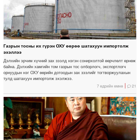
Газрын тосны их гүрэн ОХУ өөрөө шатахуун импортолж
эхэллээ
Дэлхийн эрчим хүчний зах зээлд нэгэн сонирхолтой өөрчлөлт өрнөж
байна. Дэлхийн хамгийн том газрын тос олборлогч, экспортлогч
орнуудын нэг ОХУ өөрийн дотоодын зах зээлийг тогтворжуулахын
тулд шатахуун импортолж эхэлжээ.
7 өдрийн өмнө
21