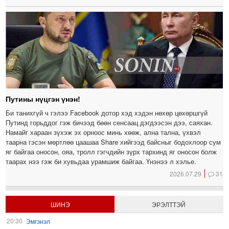
Путины нүцгэн үнэн!
Би танихгүй ч гэлээ Facebook дотор хэд хэдэн нөхөр цөхөршгүй
Путинд горьддог гэж бичээд бөөн сенсаац дэгдээсэн дээ, саяхан.
Намайг хараан зүхэж эх орноос минь хөөж, ална тална, үхвэл
таарна гэсэн мөртлөө цаашаа Share хийгээд байсныг бодохлоор сум
яг байгаа оносон, ояа, тролл гэгчдийн зүрх тархинд яг оносон болж
таарах нээ гэж би хувьдаа урамшиж байгаа. Үнэнээ л хэлье.
2026.07.29
31
ШИНЭ
ЭРЭЛТТЭЙ
20:30
Эмгэнэл