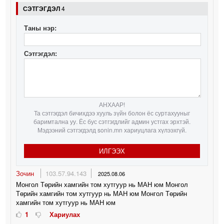
СЭТГЭГДЭЛ
4
Таны нэр:
Сэтгэгдэл:
АНХААР!
Та сэтгэгдэл бичихдээ хууль зүйн болон ёс суртахууныг
баримтална уу. Ёс бус сэтгэгдлийг админ устгах эрхтэй.
Мэдээний сэтгэгдэлд sonin.mn хариуцлага хүлээхгүй.
ИЛГЭЭХ
Зочин
103.57.94.143
2025.08.06
Монгол Төрийн хамгийн том хутгуур нь МАН юм Монгол
Төрийн хамгийн том хутгуур нь МАН юм Монгол Төрийн
хамгийн том хутгуур нь МАН юм
1
Хариулах