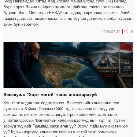
Бүгд Найрамдах Хятад Ард Улсаас манай улсад суух Онц бөгөөд
Бүрэн эрхт Элчин сайдаар ажиллаж байгаад саяхан эх орондоо
буцсан Шэнь Миньжуан БНХАУ-ын Гадаад харилцааны яамны Азийн
газрын даргаар томилогджээ. Энэ нь түүний дипломат албан тушаал
ахиж буй хэрэг юм.
2026.07.30
16
Венесуэл: “Хорт могой”-ноос ангижирахуй
Хэн тэгж чадна гэж бодох билээ. Венесуэлийг хамгаална гэж
сүржигнэж байсан Оросын С400 гэдэг агаараас эсэргүүцэн
хамгаалах систем ажилласангүй. Ерөнхийлөгчийг хамгаалах
учиртай Оросын “Вагнер”-ын хөлсний цэргүүд нь ч таг чиг. Путин
зориуд түүнийг Трампад хаяж өгөв үү? Эсхүл тийм муу систем юм
уу? Кубын цэргүүд хамгаалж байсан ч ёстой “юм” болсонгүй.