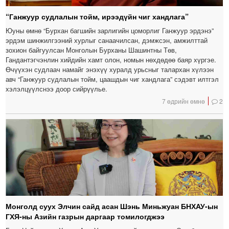
“Ганжуур судлалын тойм, ирээдүйн чиг хандлага”
Юуны өмнө “Бурхан багшийн зарлигийн цоморлиг Ганжуур эрдэнэ”
эрдэм шинжилгээний хурлыг санаачилсан, дэмжсэн, амжилттай
зохион байгуулсан Монголын Бурханы Шашинтны Төв,
Гандантэгчэнлин хийдийн хамт олон, номын нөхдөдөө баяр хүргэе.
Өчүүхэн судлаач намайг энэхүү хуралд урьсныг талархан хүлээн
авч “Ганжуур судлалын тойм, цаашдын чиг хандлага” сэдэвт илтгэл
хэлэлцүүлснээ доор сийрүүлье.
7 өдрийн өмнө
2
Монголд суух Элчин сайд асан Шэнь Миньжуан БНХАУ-ын
ГХЯ-ны Азийн газрын даргаар томилогджээ