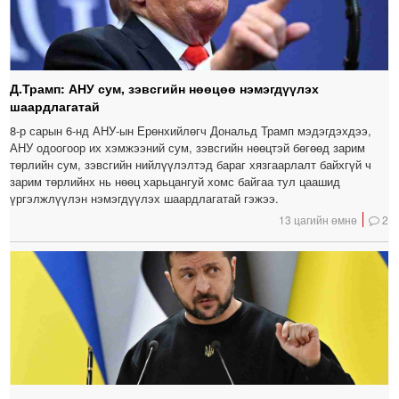
Д.Трамп: АНУ сум, зэвсгийн нөөцөө нэмэгдүүлэх
шаардлагатай
8-р сарын 6-нд АНУ-ын Ерөнхийлөгч Дональд Трамп мэдэгдэхдээ,
АНУ одоогоор их хэмжээний сум, зэвсгийн нөөцтэй бөгөөд зарим
төрлийн сум, зэвсгийн нийлүүлэлтэд бараг хязгаарлалт байхгүй ч
зарим төрлийнх нь нөөц харьцангуй хомс байгаа тул цаашид
үргэлжлүүлэн нэмэгдүүлэх шаардлагатай гэжээ.
13 цагийн өмнө
2