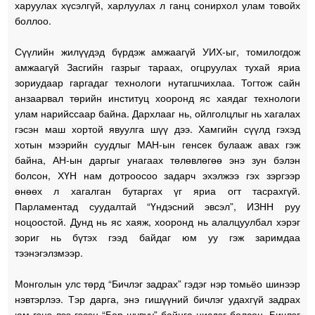
харуулах хүсэлгүй, харлуулах л ганц сонирхол улам товойх
боллоо.
Сүүлийн жилүүдэд бүрдэж амжаагүй УИХ-ыг, томилогдож
амжаагүй Засгийн газрыг тараах, огцруулах тухай яриа
зориудаар гаргадаг технологи нутагшчихлаа. Тогтож сайн
анзаарвал төрийн институц хооронд яс хаядаг технологи
улам нарийссаар байна. Дархлааг нь, ойлголцлыг нь хагалах
гэсэн маш хортой явуулга шүү дээ. Хамгийн сүүлд гэхэд
хотын мээрийн суудлыг МАН-ын генсек булааж авах гэж
байна, АН-ын даргыг унагаах төлөвлөгөө энэ зун бэлэн
болсон, ХҮН нам дотроосоо задарч эхэлжээ гэх зэргээр
өнөөх л хагалган бутаргах үг яриа огт тасрахгүй.
Парламентад суудалтай “Үндэсний эвсэл”, ИЗНН руу
ноцоостой. Дунд нь яс хаяж, хооронд нь алалцуулбал хэрэг
зориг нь бүтэх гээд байдаг юм уу гэж заримдаа
тээнэгэлзмээр.
Монголын улс төрд “Бичлэг задрах” гэдэг нэр томьёо шинээр
нэвтэрлээ. Тэр дарга, энэ гишүүний бичлэг удахгүй задрах
юм гэнэ лээ гэсэн “Бор шувуу” байнга нисдэг болсон. Бичлэг