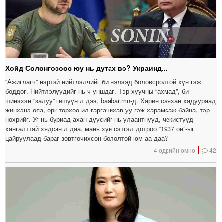
Хойд Солонгосоос юу нь дутах вэ? Украинд...
“Ажиглагч” нэртэй нийтлэлчийг би нэлээд боловсролтой хүн гэж
боддог. Нийтлэлүүдийг нь ч уншдаг. Тэр хуучны “ахмад”, би
шинэхэн “залуу” гишүүн л дээ, baabar.mn-д. Харин саяхан хадуураад
жинхэнэ ояа, орк төрхөө ил гаргачихав уу гэж харамсаж байна, тэр
нөхрийг. Уг нь буриад ахан дүүсийг нь улаантнууд, чекистүүд
хангалттай хядсан л даа, мань хүн сэтгэл дотроо “1937 он”-ыг
цайруулаад бараг зөвтгөчихсөн бололтой юм аа даа?
4 өдрийн өмнө
42