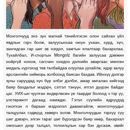
Монголчууд энэ зун магнай тэнийлгэсэн олон сайхан үйл
явдлын гэрч болж, залуусынхаа оюун ухаан, хурд, хүч,
зангидсан гар шиг эв нэгдэл, хамтын ялалтаар бахархлаа.
Тухайлбал, И-спортын Mongolz багийн залуусаа дэмжин
нойргүй хонож, сагсчин охидоо дэлхийн аваргаас мөнгөн
медаль хүртэхэд төв талбайдаа олуулаа уухайлж, идэр залуу
арслангийн хийморь золбоонд баясан бахдав. Ийнхүү дэлгэр
зуны саруудад хүн бүр элбэг дэлбэг, амар амгалан хийгээд
баяр бахдалыг мэдэрч, сэтгэл тэнүүн, итгэл дүүрэн байдаг
цаг. УИХ-ын чуулган өндөрлөсөн үе таардаг болоод ч тэр үү,
улстөржилт дагаад намждаг. Гэтэл сүүлийн өдрүүдэд
гэнэтхэн л бараан мэдээлэл давамгайлж, монголчуудыг
талцуулах сэдвүүд хөвөрч эхлэв. Монголчуудын тэрхүү сүү
шиг дэвэрч, элгэн тараг шиг бүрэлдсэн баяр хөөр, бахархал
омогшил дээр талцал, толхилцлын хар бэх дусааж, эвийг