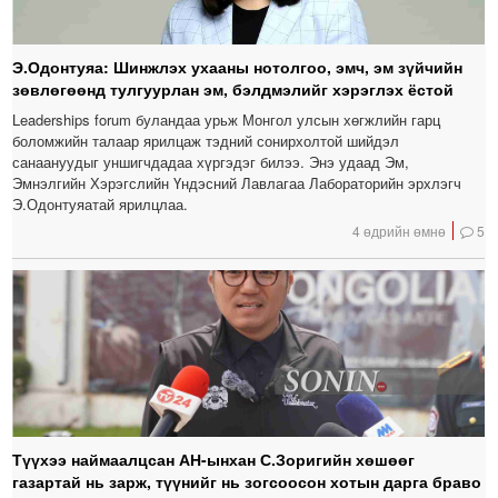
Э.Одонтуяа: Шинжлэх ухааны нотолгоо, эмч, эм зүйчийн
зөвлөгөөнд тулгуурлан эм, бэлдмэлийг хэрэглэх ёстой
Leaderships forum буландаа урьж Монгол улсын хөгжлийн гарц
боломжийн талаар ярилцаж тэдний сонирхолтой шийдэл
санаануудыг уншигчдадаа хүргэдэг билээ. Энэ удаад Эм,
Эмнэлгийн Хэрэгслийн Үндэсний Лавлагаа Лабораторийн эрхлэгч
Э.Одонтуяатай ярилцлаа.
4 өдрийн өмнө
5
Түүхээ наймаалцсан АН-ынхан С.Зоригийн хөшөөг
газартай нь зарж, түүнийг нь зогсоосон хотын дарга браво