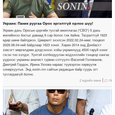
Украин: Паник руугаа Орос эргэлтгүй орлоо шүү!
Украин дахь Оросын цэргийн тусгай ажиллагаа (“СВО”) 5 дахь
жилийнхээ босгыг даваад 6 сар болох гэж байна. Тасралтгүй 1623
өдөр шөнө байлджээ. Цөмрөлт эхэлсэн 2022.02.24-нөөс тооцвол
2029.08.04-ний байдлаар 1623 хоног. Харин 2014 онд Донбасст
зэвсэгт мөргөлдөөн дэгдсэнээс хойш украинчууд 4500 гаруй хоног
гэсэн тоо хэлдэг. Үүнтэй холбогдуулан мэдээллийн тэнцвэр хангах
үүднээс украины аналист гурван сэтгүүлч–Василий Голованов,
Дмитрий Гордон, Ирина Узлова нараас түүвэрлэн хөрвүүлж
сонирхуулъя. Энд sonin.mn сайтын редакцын байр суурь огт
тусгагдаагүй болно.
2 өдрийн өмнө
19