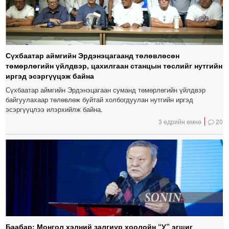
Сүхбаатар аймгийн Эрдэнэцагаанд төлөвлөсөн
төмөрлөгийн үйлдвэр, цахилгаан станцын төслийг нутгийн
иргэд эсэргүүцэж байна
Сүхбаатар аймгийн Эрдэнэцагаан суманд төмөрлөгийн үйлдвэр
байгуулахаар төлөвлөж буйтай холбогдуулан нутгийн иргэд
эсэргүүцлээ илэрхийлж байна.
3 өдрийн өмнө
20
Баабар: Монгол хэлний залгиур хоолойн “У” эгшиг