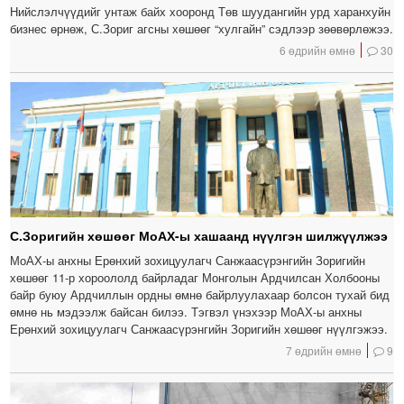
Нийслэлчүүдийг унтаж байх хооронд Төв шуудангийн урд харанхуйн
бизнес өрнөж, С.Зориг агсны хөшөөг “хулгайн” сэдлээр зөөвөрлөжээ.
6 өдрийн өмнө
30
С.Зоригийн хөшөөг МоАХ-ы хашаанд нүүлгэн шилжүүлжээ
МоАХ-ы анхны Ерөнхий зохицуулагч Санжаасүрэнгийн Зоригийн
хөшөөг 11-р хороололд байрладаг Монголын Ардчилсан Холбооны
байр буюу Ардчиллын ордны өмнө байрлуулахаар болсон тухай бид
өмнө нь мэдээлж байсан билээ. Тэгвэл үнэхээр МоАХ-ы анхны
Ерөнхий зохицуулагч Санжаасүрэнгийн Зоригийн хөшөөг нүүлгэжээ.
7 өдрийн өмнө
9