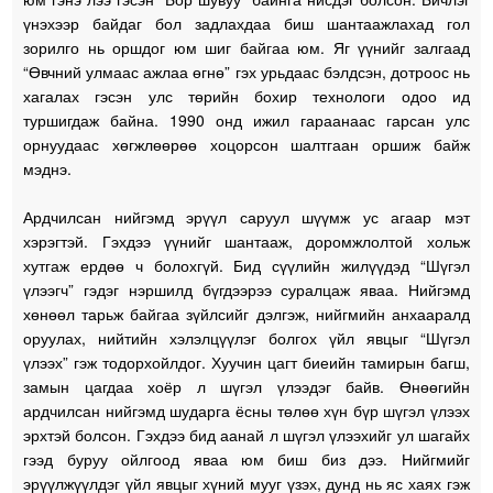
үнэхээр байдаг бол задлахдаа биш шантаажлахад гол
зорилго нь оршдог юм шиг байгаа юм. Яг үүнийг залгаад
“Өвчний улмаас ажлаа өгнө” гэх урьдаас бэлдсэн, дотроос нь
хагалах гэсэн улс төрийн бохир технологи одоо ид
туршигдаж байна. 1990 онд ижил гараанаас гарсан улс
орнуудаас хөгжлөөрөө хоцорсон шалтгаан оршиж байж
мэднэ.
Ардчилсан нийгэмд эрүүл саруул шүүмж ус агаар мэт
хэрэгтэй. Гэхдээ үүнийг шантааж, доромжлолтой хольж
хутгаж ердөө ч болохгүй. Бид сүүлийн жилүүдэд “Шүгэл
үлээгч” гэдэг нэршилд бүгдээрээ суралцаж яваа. Нийгэмд
хөнөөл тарьж байгаа зүйлсийг дэлгэж, нийгмийн анхааралд
оруулах, нийтийн хэлэлцүүлэг болгох үйл явцыг “Шүгэл
үлээх” гэж тодорхойлдог. Хуучин цагт биеийн тамирын багш,
замын цагдаа хоёр л шүгэл үлээдэг байв. Өнөөгийн
ардчилсан нийгэмд шударга ёсны төлөө хүн бүр шүгэл үлээх
эрхтэй болсон. Гэхдээ бид аанай л шүгэл үлээхийг ул шагайх
гээд буруу ойлгоод яваа юм биш биз дээ. Нийгмийг
эрүүлжүүлдэг үйл явцыг хүний мууг үзэх, дунд нь яс хаях гэж