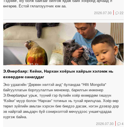
Тэднийг, юу болж байгааг ойлгож ядаж байх хооронд арчаад л
өнгөрөв. Ёстой гялалзуулчих юм аа.
2026.07.30
22
Э.Өнөрбаяр: Кейки, Нархан хоёрын хайрын хэлэмж нь
өхөөрдөм санагддаг
Энэ удаагийн “Дөрвөн хөлтэй анд” буландаа "Hilti Mongolia"
байгууллагын борлуулалтын менежер, барилгын инженер
Э.Өнөрбаярыг урьж, түүний гэр бүлийн хоёр өхөөрдөм гишүүн
“Кэйки” муур болон “Нархан” тотиных нь тухай ярилцлаа. Хоёр өөр
төрөл зүйлийн амьтан хэрхэн бие биедээ дасаж, нэгэн дээвэр дор
эв найртай амьдарч буй сонирхолтой мөчүүдээс уншигчдадаа
хүргэж байна.
2026.07.30
4