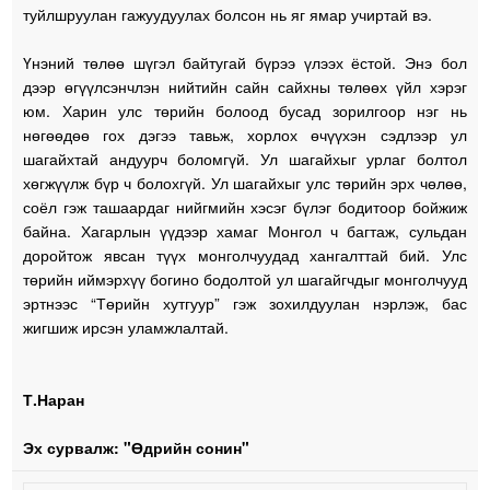
туйлшруулан гажуудуулах болсон нь яг ямар учиртай вэ.
Үнэний төлөө шүгэл байтугай бүрээ үлээх ёстой. Энэ бол
дээр өгүүлсэнчлэн нийтийн сайн сайхны төлөөх үйл хэрэг
юм. Харин улс төрийн болоод бусад зорилгоор нэг нь
нөгөөдөө гох дэгээ тавьж, хорлох өчүүхэн сэдлээр ул
шагайхтай андуурч боломгүй. Ул шагайхыг урлаг болтол
хөгжүүлж бүр ч болохгүй. Ул шагайхыг улс төрийн эрх чөлөө,
соёл гэж ташаардаг нийгмийн хэсэг бүлэг бодитоор бойжиж
байна. Хагарлын үүдээр хамаг Монгол ч багтаж, сульдан
доройтож явсан түүх монголчуудад хангалттай бий. Улс
төрийн иймэрхүү богино бодолтой ул шагайгчдыг монголчууд
эртнээс “Төрийн хутгуур” гэж зохилдуулан нэрлэж, бас
жигшиж ирсэн уламжлалтай.
Т.Наран
Эх сурвалж: "Өдрийн сонин"