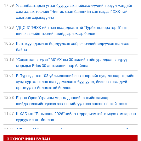
17:59
Улаанбаатарын утааг бууруулах, нийслэлчүүдийн эрүүл мэндийг
хамгаалах төслийг “Чингис хаан баялгийн сан нэгдэл” ХХК-тай
хамтран хэрэгжүүлнэ
17:28
"ДЦС-3” ТӨХК-ийн нэн шаардлагатай “Турбингенератор-5”-ын
шинэчлэлийн төсвийг шийдвэрлэхээр болов
16:25
Шатахуун дамлан борлуулсан хоёр зөрчлийг илрүүлэн шалгаж
байна
13:18
“Сэцэн ханы хүлэг” МСУХ-ны 30 жилийн ойн уралдааны түрүү
морьдыг Prius 30 автомашинаар байлна
13:01
Б.Пүрэвдагва: 103 үйлчилгээний зөвшөөрлийг цуцалснаар төрийн
хүнд суртал, олон шат дамжлагыг бууруулж, бизнесээ саадгүй
өргөжүүлэх боломжтой боллоо
12:38
Европ Орос-Украины мөргөлдөөнийг энхийн замаар
шийдвэрлэхийг хүсвэл зэвсэг нийлүүлэхээ зогсоох ёстой гэжээ
11:57
ШХАБ-ын “Тяньшань-2026” кибер терроризмтой тэмцэх хамтарсан
сургуулилалт боллоо
11:54
Д.Трамп: АНУ сум, зэвсгийн нөөцөө нэмэгдүүлэх шаардлагатай
11:11
ЗОХИОГЧИЙН БУЛАН
Б.Хулан дэлхийн аварга боллоо