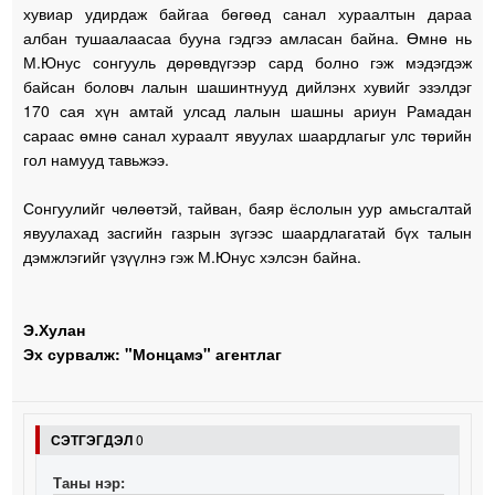
хувиар удирдаж байгаа бөгөөд санал хураалтын дараа
албан тушаалаасаа бууна гэдгээ амласан байна. Өмнө нь
М.Юнус сонгууль дөрөвдүгээр сард болно гэж мэдэгдэж
байсан боловч лалын шашинтнууд дийлэнх хувийг эзэлдэг
170 сая хүн амтай улсад лалын шашны ариун Рамадан
сараас өмнө санал хураалт явуулах шаардлагыг улс төрийн
гол намууд тавьжээ.
Сонгуулийг чөлөөтэй, тайван, баяр ёслолын уур амьсгалтай
явуулахад засгийн газрын зүгээс шаардлагатай бүх талын
дэмжлэгийг үзүүлнэ гэж М.Юнус хэлсэн байна.
Э.Хулан
Эх сурвалж: "Монцамэ" агентлаг
СЭТГЭГДЭЛ
0
Таны нэр: