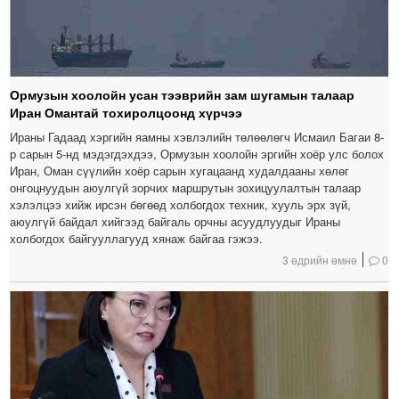
Ормузын хоолойн усан тээврийн зам шугамын талаар
Иран Омантай тохиролцоонд хүрчээ
Ираны Гадаад хэргийн яамны хэвлэлийн төлөөлөгч Исмаил Багаи 8-
р сарын 5-нд мэдэгдэхдээ, Ормузын хоолойн эргийн хоёр улс болох
Иран, Оман сүүлийн хоёр сарын хугацаанд худалдааны хөлөг
онгоцнуудын аюулгүй зорчих маршрутын зохицуулалтын талаар
хэлэлцээ хийж ирсэн бөгөөд холбогдох техник, хууль эрх зүй,
аюулгүй байдал хийгээд байгаль орчны асуудлуудыг Ираны
холбогдох байгууллагууд хянаж байгаа гэжээ.
3 өдрийн өмнө
0