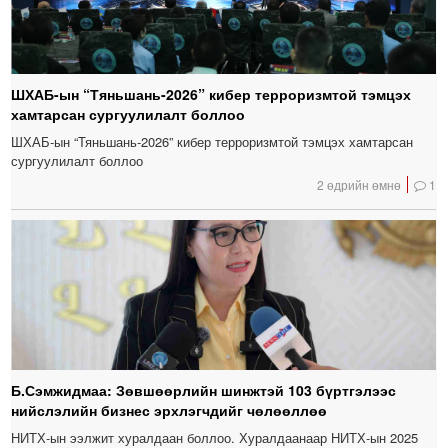
ШХАБ-ын “Тяньшань-2026” кибер терроризмтой тэмцэх
хамтарсан сургуулилалт боллоо
ШХАБ-ын “Тяньшань-2026” кибер терроризмтой тэмцэх хамтарсан
сургуулилалт боллоо
2 өдрийн өмнө
1
Б.Сэмжидмаа: Зөвшөөрлийн шинжтэй 103 бүртгэлээс
нийслэлийн бизнес эрхлэгчдийг чөлөөллөө
НИТХ-ын ээлжит хуралдаан боллоо. Хуралдаанаар НИТХ-ын 2025