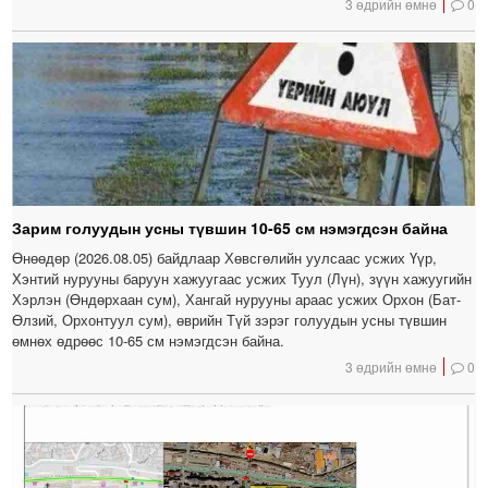
3 өдрийн өмнө
0
Зарим голуудын усны түвшин 10-65 см нэмэгдсэн байна
Өнөөдөр (2026.08.05) байдлаар Хөвсгөлийн уулсаас усжих Үүр,
Хэнтий нурууны баруун хажуугаас усжих Туул (Лүн), зүүн хажуугийн
Хэрлэн (Өндөрхаан сум), Хангай нурууны араас усжих Орхон (Бат-
Өлзий, Орхонтуул сум), өврийн Түй зэрэг голуудын усны түвшин
өмнөх өдрөөс 10-65 см нэмэгдсэн байна.
3 өдрийн өмнө
0