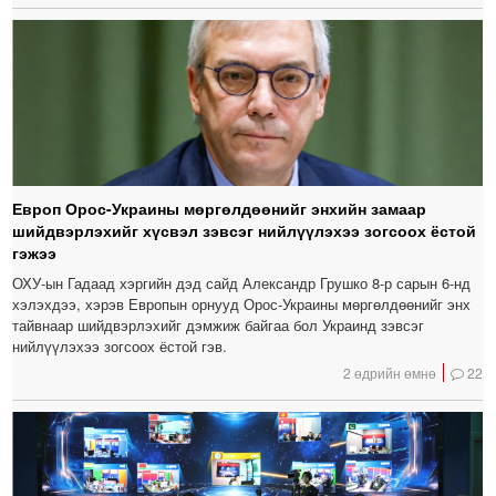
Европ Орос-Украины мөргөлдөөнийг энхийн замаар
шийдвэрлэхийг хүсвэл зэвсэг нийлүүлэхээ зогсоох ёстой
гэжээ
ОХУ-ын Гадаад хэргийн дэд сайд Александр Грушко 8-р сарын 6-нд
хэлэхдээ, хэрэв Европын орнууд Орос-Украины мөргөлдөөнийг энх
тайвнаар шийдвэрлэхийг дэмжиж байгаа бол Украинд зэвсэг
нийлүүлэхээ зогсоох ёстой гэв.
2 өдрийн өмнө
22