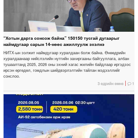
“Хотын дарга сонсож байна” 150150 тусгай дугаарыг
наймдугаар сарын 14-нөөс ажиллуулж эхэлнэ
НИТХ-ын ээлжит наймдугаар хуралдаан болж байна. Өнөөдрийн
хуралдаанаар нийслэлийн нутгийн захиргааны байгууллага, албан
тушаалтанд 2025, 2026 оны эхний хагас жилийн байдлаар иргэдээс
ирсэн өргөдөл, гомдлын шийдвэрлэлтийн тайлан мэдээллийг
сонслоо.
3 өдрийн өмнө
1