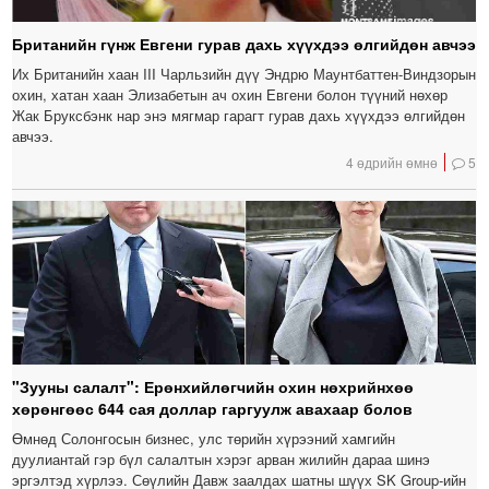
Британийн гүнж Евгени гурав дахь хүүхдээ өлгийдөн авчээ
Их Британийн хаан III Чарльзийн дүү Эндрю Маунтбаттен-Виндзорын
охин, хатан хаан Элизабетын ач охин Евгени болон түүний нөхөр
Жак Бруксбэнк нар энэ мягмар гарагт гурав дахь хүүхдээ өлгийдөн
авчээ.
4 өдрийн өмнө
5
"Зууны салалт": Ерөнхийлөгчийн охин нөхрийнхөө
хөрөнгөөс 644 сая доллар гаргуулж авахаар болов
Өмнөд Солонгосын бизнес, улс төрийн хүрээний хамгийн
дуулиантай гэр бүл салалтын хэрэг арван жилийн дараа шинэ
эргэлтэд хүрлээ. Сөүлийн Давж заалдах шатны шүүх SK Group-ийн