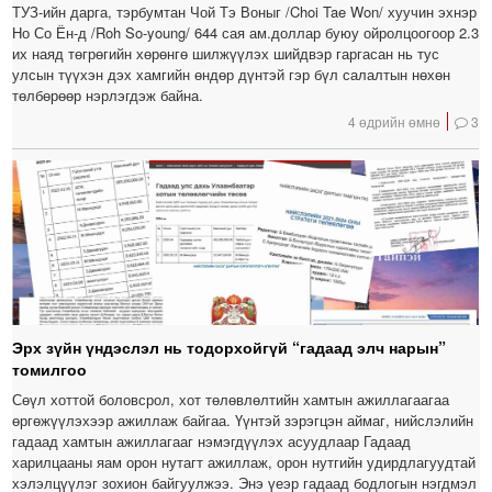
ТУЗ-ийн дарга, тэрбумтан Чой Тэ Воныг /Choi Tae Won/ хуучин эхнэр
Но Со Ён-д /Roh So-young/ 644 сая ам.доллар буюу ойролцоогоор 2.3
их наяд төгрөгийн хөрөнгө шилжүүлэх шийдвэр гаргасан нь тус
улсын түүхэн дэх хамгийн өндөр дүнтэй гэр бүл салалтын нөхөн
төлбөрөөр нэрлэгдэж байна.
4 өдрийн өмнө
3
Эрх зүйн үндэслэл нь тодорхойгүй “гадаад элч нарын”
томилгоо
Сөүл хоттой боловсрол, хот төлөвлөлтийн хамтын ажиллагаагаа
өргөжүүлэхээр ажиллаж байгаа. Үүнтэй зэрэгцэн аймаг, нийслэлийн
гадаад хамтын ажиллагааг нэмэгдүүлэх асуудлаар Гадаад
харилцааны яам орон нутагт ажиллаж, орон нутгийн удирдлагуудтай
хэлэлцүүлэг зохион байгуулжээ. Энэ үеэр гадаад бодлогын нэгдмэл