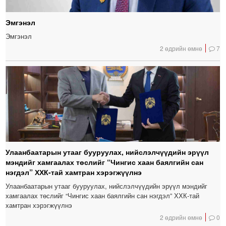
Эмгэнэл
Эмгэнэл
2 өдрийн өмнө
7
Улаанбаатарын утааг бууруулах, нийслэлчүүдийн эрүүл
мэндийг хамгаалах төслийг “Чингис хаан баялгийн сан
нэгдэл” ХХК-тай хамтран хэрэгжүүлнэ
Улаанбаатарын утааг бууруулах, нийслэлчүүдийн эрүүл мэндийг
хамгаалах төслийг “Чингис хаан баялгийн сан нэгдэл” ХХК-тай
хамтран хэрэгжүүлнэ
2 өдрийн өмнө
0