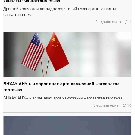
хяналтыг чангатгана гэжээ
Дронтой холбоотой дагалдах хэрэгслийн экспортын хяналтыг
чангатгана гэжээ
3 өдрийн өмнө
1
БНХАУ АНУ-ын эсрэг авах арга хэмжээний жагсаалтаа
гаргажээ
БНХАУ АНУ-ын эсрэг авах арга хэмжээний жагсаалтаа гаргажээ
3 өдрийн өмнө
10