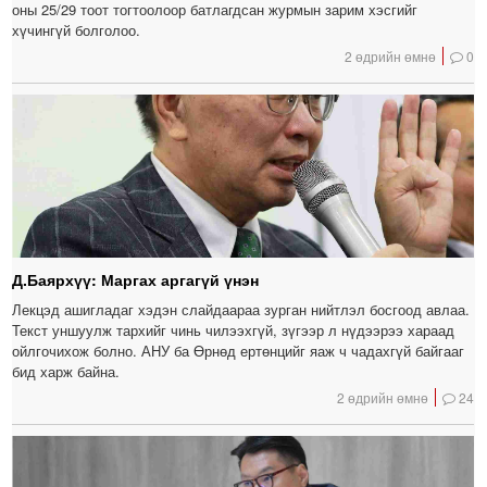
оны 25/29 тоот тогтоолоор батлагдсан журмын зарим хэсгийг
хүчингүй болголоо.
2 өдрийн өмнө
0
Д.Баярхүү: Маргах аргагүй үнэн
Лекцэд ашигладаг хэдэн слайдаараа зурган нийтлэл босгоод авлаа.
Текст уншуулж тархийг чинь чилээхгүй, зүгээр л нүдээрээ хараад
ойлгочихож болно. АНУ ба Өрнөд ертөнцийг яаж ч чадахгүй байгааг
бид харж байна.
2 өдрийн өмнө
24