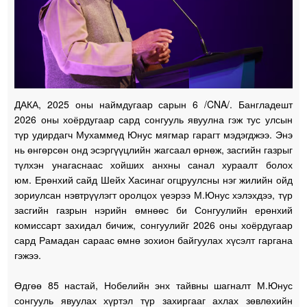
ДАКА, 2025 оны наймдугаар сарын 6 /CNA/. Бангладешт
2026 оны хоёрдугаар сард сонгууль явуулна гэж тус улсын
түр удирдагч Мухаммед Юнус мягмар гарагт мэдэгджээ. Энэ
нь өнгөрсөн онд эсэргүүцлийн жагсаал өрнөж, засгийн газрыг
түлхэн унагаснаас хойших анхны санал хураалт болох
юм. Ерөнхий сайд Шейх Хасинаг огцруулсны нэг жилийн ойд
зориулсан нэвтрүүлэгт оролцох үеэрээ М.Юнус хэлэхдээ, түр
засгийн газрын нэрийн өмнөөс би Сонгуулийн ерөнхий
комиссарт захидал бичиж, сонгуулийг 2026 оны хоёрдугаар
сард Рамадан сараас өмнө зохион байгуулах хүсэлт гаргана
гэжээ.
Өдгөө 85 настай, Нобелийн энх тайвны шагналт М.Юнус
сонгууль явуулах хүртэл түр захиргааг ахлах зөвлөхийн