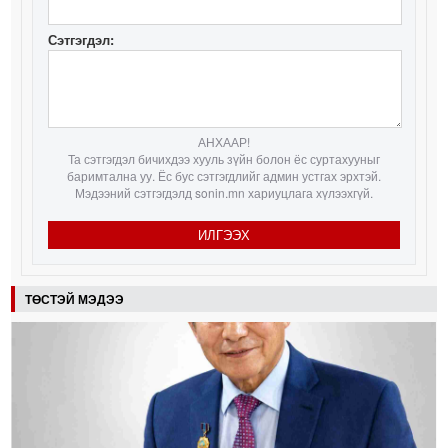
Сэтгэгдэл:
АНХААР!
Та сэтгэгдэл бичихдээ хууль зүйн болон ёс суртахууныг
баримтална уу. Ёс бус сэтгэгдлийг админ устгах эрхтэй.
Мэдээний сэтгэгдэлд sonin.mn хариуцлага хүлээхгүй.
ИЛГЭЭХ
ТӨСТЭЙ МЭДЭЭ