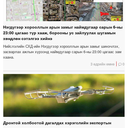
Нэгдүгээр хорооллын арын замыг наймдугаар сарын 6-ны
23:00 цагаас түр хааж, борооны ус зайлуулах шугамын
хөндлөн сэтэлгээ хийнэ
Нийслэлийн СХД-ийн Нэгдүгээр хорооллын арын замыг шинэчлэх,
засварлах ажлын хүрээнд наймдугаар сарын 6-ны 23:00 цагаас зам
хаана.
3 өдрийн өмнө
0
Дронтой холбоотой дагалдах хэрэгслийн экспортын