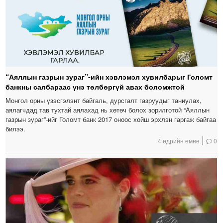
“Аяллын газрын зураг”-ийн хэвлэмэл хувилбарыг Голомт
банкны салбараас үнэ төлбөргүй авах боломжтой
Монгол орны үзэсгэлэнт байгаль, дурсгалт газруудыг таниулах,
аялагчдад тав тухтай аялахад нь хөтөч болох зорилготой “Аяллын
газрын зураг”-ийг Голомт банк 2017 оноос хойш эрхлэн гаргаж байгаа
билээ.
4 өдрийн өмнө
0