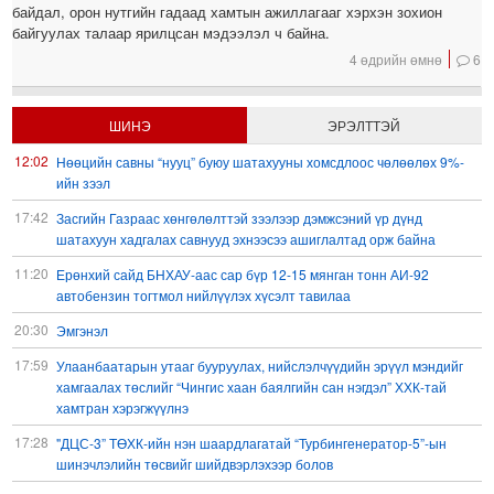
байдал, орон нутгийн гадаад хамтын ажиллагааг хэрхэн зохион
байгуулах талаар ярилцсан мэдээлэл ч байна.
4 өдрийн өмнө
6
ШИНЭ
ЭРЭЛТТЭЙ
12:02
Нөөцийн савны “нууц” буюу шатахууны хомсдлоос чөлөөлөх 9%-
ийн зээл
17:42
Засгийн Газраас хөнгөлөлттэй зээлээр дэмжсэний үр дүнд
шатахуун хадгалах савнууд эхнээсээ ашиглалтад орж байна
11:20
Ерөнхий сайд БНХАУ-аас сар бүр 12-15 мянган тонн АИ-92
автобензин тогтмол нийлүүлэх хүсэлт тавилаа
20:30
Эмгэнэл
17:59
Улаанбаатарын утааг бууруулах, нийслэлчүүдийн эрүүл мэндийг
хамгаалах төслийг “Чингис хаан баялгийн сан нэгдэл” ХХК-тай
хамтран хэрэгжүүлнэ
17:28
"ДЦС-3” ТӨХК-ийн нэн шаардлагатай “Турбингенератор-5”-ын
шинэчлэлийн төсвийг шийдвэрлэхээр болов