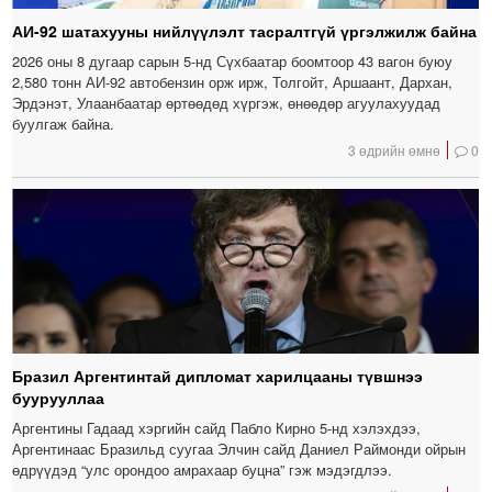
АИ-92 шатахууны нийлүүлэлт тасралтгүй үргэлжилж байна
2026 оны 8 дугаар сарын 5-нд Сүхбаатар боомтоор 43 вагон буюу
2,580 тонн АИ-92 автобензин орж ирж, Толгойт, Аршаант, Дархан,
Эрдэнэт, Улаанбаатар өртөөдөд хүргэж, өнөөдөр агуулахуудад
буулгаж байна.
3 өдрийн өмнө
0
Бразил Аргентинтай дипломат харилцааны түвшнээ
буурууллаа
Аргентины Гадаад хэргийн сайд Пабло Кирно 5-нд хэлэхдээ,
Аргентинаас Бразильд суугаа Элчин сайд Даниел Раймонди ойрын
өдрүүдэд “улс орондоо амрахаар буцна” гэж мэдэгдлээ.