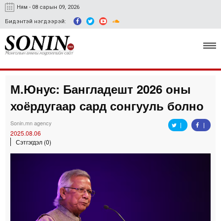
Ням - 08 сарын 09, 2026
Бидэнтэй нэгдээрэй:
М.Юнус: Бангладешт 2026 оны
Улс төр, эдийн засаг
хоёрдугаар сард сонгууль болно
Гэмт хэрэг
Sonin.mn agency
Нийгэм, соёл
2025.08.06
Сэтгэгдэл (0)
Спорт
Easy news