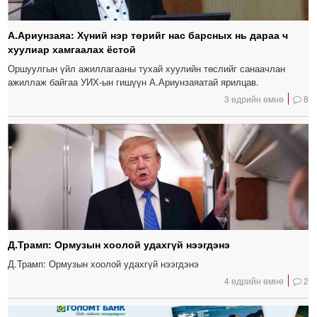
А.Ариунзаяа: Хүний нэр төрийг нас барсных нь дараа ч
хуулиар хамгаалах ёстой
Оршуулгын үйл ажиллагааны тухай хуулийн төслийг санаачлан
ажиллаж байгаа УИХ-ын гишүүн А.Ариунзаяатай ярилцав.
3 өдрийн өмнө
8
Д.Трамп: Ормузын хоолой удахгүй нээгдэнэ
Д.Трамп: Ормузын хоолой удахгүй нээгдэнэ
4 өдрийн өмнө
2