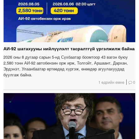
АИ-92 шатахууны нийлүүлэлт тасралтгүй үргэлжилж байна
2026 оны 8 дугаар сарын 5-нд Сүхбаатар боомтоор 43 вагон буюу
2,580 тонн АИ-92 автобензин орж ирж, Толгойт, Аршаант, Дархан,
Эрдэнэт, Улаанбаатар өртөөдөд хүргэж, өнөөдөр агуулахуудад
буулгаж байна.
1 өдрийн өмнө
0