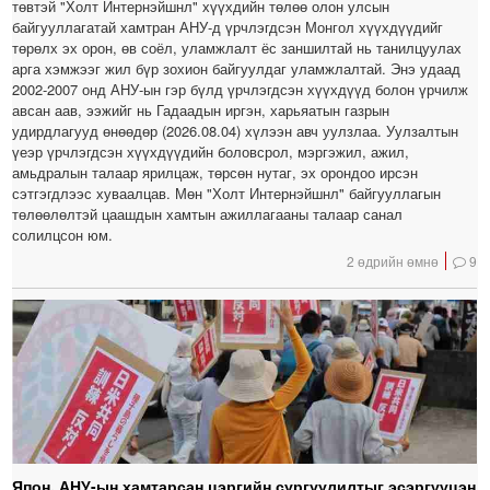
төвтэй "Холт Интернэйшнл" хүүхдийн төлөө олон улсын
байгууллагатай хамтран АНУ-д үрчлэгдсэн Монгол хүүхдүүдийг
төрөлх эх орон, өв соёл, уламжлалт ёс заншилтай нь танилцуулах
арга хэмжээг жил бүр зохион байгуулдаг уламжлалтай. Энэ удаад
2002-2007 онд АНУ-ын гэр бүлд үрчлэгдсэн хүүхдүүд болон үрчилж
авсан аав, ээжийг нь Гадаадын иргэн, харьяатын газрын
удирдлагууд өнөөдөр (2026.08.04) хүлээн авч уулзлаа. Уулзалтын
үеэр үрчлэгдсэн хүүхдүүдийн боловсрол, мэргэжил, ажил,
амьдралын талаар ярилцаж, төрсөн нутаг, эх орондоо ирсэн
сэтгэгдлээс хуваалцав. Мөн "Холт Интернэйшнл" байгууллагын
төлөөлөлтэй цаашдын хамтын ажиллагааны талаар санал
солилцсон юм.
2 өдрийн өмнө
9
Япон, АНУ-ын хамтарсан цэргийн сургуулилтыг эсэргүүцэн