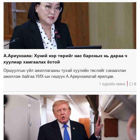
А.Ариунзаяа: Хүний нэр төрийг нас барсных нь дараа ч
хуулиар хамгаалах ёстой
Оршуулгын үйл ажиллагааны тухай хуулийн төслийг санаачлан
ажиллаж байгаа УИХ-ын гишүүн А.Ариунзаяатай ярилцав.
1 өдрийн өмнө
8