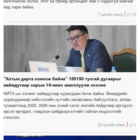
ойлгочихож болно. АНУ ба Өрнөд ертөнцийг яаж ч чадахгүй байгааг
бид харж байна.
7 цагийн өмнө
13
“Хотын дарга сонсож байна” 150150 тусгай дугаарыг
наймдугаар сарын 14-нөөс ажиллуулж эхэлнэ
НИТХ-ын ээлжит наймдугаар хуралдаан болж байна. Өнөөдрийн
хуралдаанаар нийслэлийн нутгийн захиргааны байгууллага, албан
тушаалтанд 2025, 2026 оны эхний хагас жилийн байдлаар иргэдээс
ирсэн өргөдөл, гомдлын шийдвэрлэлтийн тайлан мэдээллийг
сонслоо.
22 цагийн өмнө
1