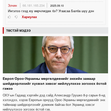
Зочин
66.181.165.234
2025.09.10
Ингэлээ гээд юу өөрчлөгдөх бэ? Угаасаа Балба шүү дэн
Хариулах
ТӨСТЭЙ МЭДЭЭ
Европ Орос-Украины мөргөлдөөнийг энхийн замаар
шийдвэрлэхийг хүсвэл зэвсэг нийлүүлэхээ зогсоох ёстой
гэжээ
ОХУ-ын Гадаад хэргийн дэд сайд Александр Грушко 8-р сарын 6-нд
хэлэхдээ, хэрэв Европын орнууд Орос-Украины мөргөлдөөнийг энх
тайвнаар шийдвэрлэхийг дэмжиж байгаа бол Украинд зэвсэг
нийлүүлэхээ зогсоох ёстой гэв.