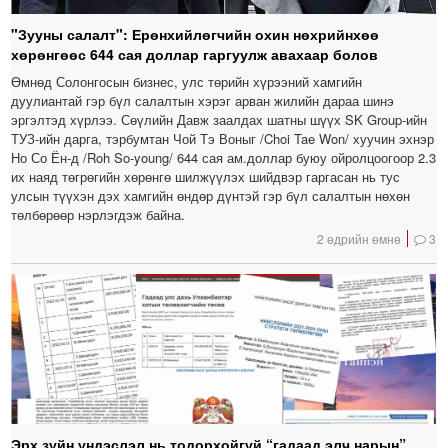
"Зууны салалт": Ерөнхийлөгчийн охин нөхрийнхөө
хөрөнгөөс 644 сая доллар гаргуулж авахаар болов
Өмнөд Солонгосын бизнес, улс төрийн хүрээний хамгийн
дуулиантай гэр бүл салалтын хэрэг арван жилийн дараа шинэ
эргэлтэд хүрлээ. Сөүлийн Давж заалдах шатны шүүх SK Group-ийн
ТУЗ-ийн дарга, тэрбумтан Чой Тэ Воныг /Choi Tae Won/ хуучин эхнэр
Но Со Ён-д /Roh So-young/ 644 сая ам.доллар буюу ойролцоогоор 2.3
их наяд төгрөгийн хөрөнгө шилжүүлэх шийдвэр гаргасан нь тус
улсын түүхэн дэх хамгийн өндөр дүнтэй гэр бүл салалтын нөхөн
төлбөрөөр нэрлэгдэж байна.
2 өдрийн өмнө
3
Эрх зүйн үндэслэл нь тодорхойгүй “гадаад элч нарын”