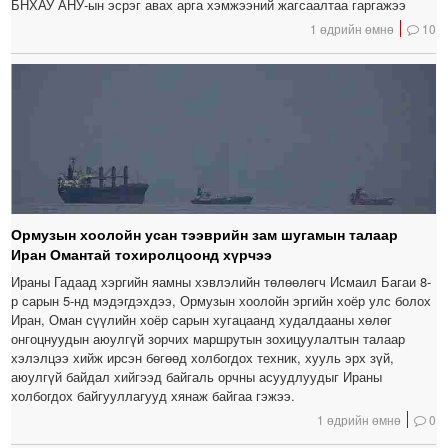
БНХАУ АНУ-ын эсрэг авах арга хэмжээний жагсаалтаа гаргажээ
1 өдрийн өмнө
10
Ормузын хоолойн усан тээврийн зам шугамын талаар
Иран Омантай тохиролцоонд хүрчээ
Ираны Гадаад хэргийн яамны хэвлэлийн төлөөлөгч Исмаил Багаи 8-
р сарын 5-нд мэдэгдэхдээ, Ормузын хоолойн эргийн хоёр улс болох
Иран, Оман сүүлийн хоёр сарын хугацаанд худалдааны хөлөг
онгоцнуудын аюулгүй зорчих маршрутын зохицуулалтын талаар
хэлэлцээ хийж ирсэн бөгөөд холбогдох техник, хууль эрх зүй,
аюулгүй байдал хийгээд байгаль орчны асуудлуудыг Ираны
холбогдох байгууллагууд хянаж байгаа гэжээ.
1 өдрийн өмнө
0