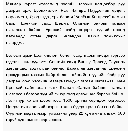
Мягмар гарагт жагсагчид засгийн газрын цогцолбор руу
дайран орж, Ерөнхийлөгч Рам Чандра Пауделийн ордон,
парламент, Дээд шүүх, эрх баригч “Балбын Конгресс” намын
байр, Ерөнхий сайд Шарма Олигийн байрыг галдан
шатаасан байна. Ерөнхий сайд огцорч, түүний оронд
Катманду хотын дарга Балендра Шахыг томилохыг
шаарджээ.
Балбын арми Ерөнхийлөгч болон сайд нарыг нисдэг тэргээр
нүүлгэн шилжүүлжээ. Сангийн сайд Бишну Прасад Паудель
жагсагчдад зодуулсан байна. Дараа нь жагсагчид Ерөнхий
прокурорын газрын байр болон тойргийн шүүхийн байр руу
дайран орж, хэргийн материалуудыг гарган шатаажээ. Мөн
Ерөнхий сайд асан Натх Кханал Жалын байшинг галдан
шатаасан бөгөөд түүний эхнэр галд өртөж нас барсан байна.
Лалитпур хотын шоронгоос 1500 орчим хоригдол оргожээ.
Цагдаагийн ерөнхий газрын гадна буудалцаан болсон байна.
Сүүлийн мэдээллээр, үймээний үеэр 22 хүн амиа алдаж, 500
гаруй хүн гэмтэж шархаджээ.