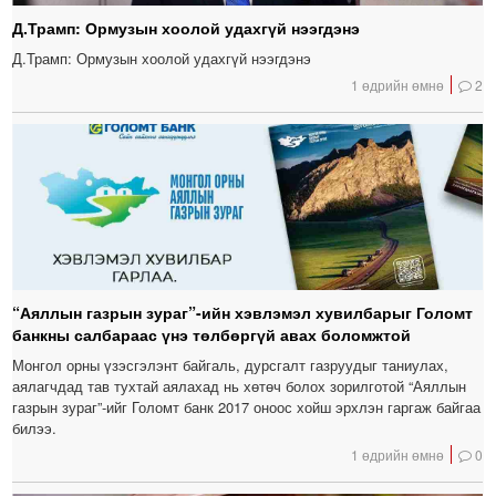
Д.Трамп: Ормузын хоолой удахгүй нээгдэнэ
Д.Трамп: Ормузын хоолой удахгүй нээгдэнэ
1 өдрийн өмнө
2
“Аяллын газрын зураг”-ийн хэвлэмэл хувилбарыг Голомт
банкны салбараас үнэ төлбөргүй авах боломжтой
Монгол орны үзэсгэлэнт байгаль, дурсгалт газруудыг таниулах,
аялагчдад тав тухтай аялахад нь хөтөч болох зорилготой “Аяллын
газрын зураг”-ийг Голомт банк 2017 оноос хойш эрхлэн гаргаж байгаа
билээ.
1 өдрийн өмнө
0