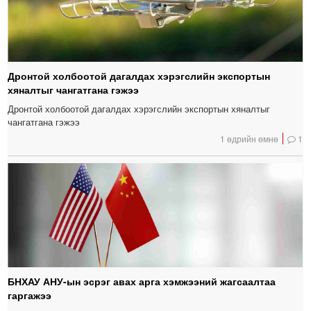
Дронтой холбоотой дагалдах хэрэгслийн экспортын
хяналтыг чангатгана гэжээ
Дронтой холбоотой дагалдах хэрэгслийн экспортын хяналтыг
чангатгана гэжээ
1 өдрийн өмнө
1
БНХАУ АНУ-ын эсрэг авах арга хэмжээний жагсаалтаа
гаргажээ