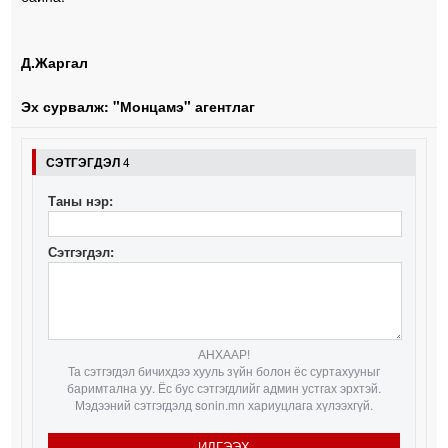
Д.Жаргал
Эх сурвалж: "Монцамэ" агентлаг
СЭТГЭГДЭЛ
4
Таны нэр:
Сэтгэгдэл:
АНХААР!
Та сэтгэгдэл бичихдээ хууль зүйн болон ёс суртахууныг
баримтална уу. Ёс бус сэтгэгдлийг админ устгах эрхтэй.
Мэдээний сэтгэгдэлд sonin.mn хариуцлага хүлээхгүй.
ИЛГЭЭХ