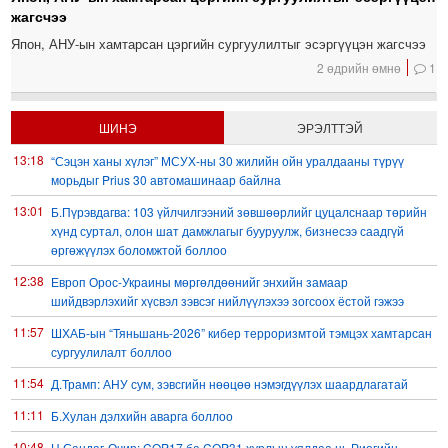
жагсчээ
Япон, АНУ-ын хамтарсан цэргийн сургуулилтыг эсэргүүцэн жагсчээ
2 өдрийн өмнө
1
ШИНЭ
ЭРЭЛТТЭЙ
13:18
“Сэцэн ханы хүлэг” МСУХ-ны 30 жилийн ойн уралдааны түрүү
морьдыг Prius 30 автомашинаар байлна
13:01
Б.Пүрэвдагва: 103 үйлчилгээний зөвшөөрлийг цуцалснаар төрийн
хүнд суртал, олон шат дамжлагыг бууруулж, бизнесээ саадгүй
өргөжүүлэх боломжтой боллоо
12:38
Европ Орос-Украины мөргөлдөөнийг энхийн замаар
шийдвэрлэхийг хүсвэл зэвсэг нийлүүлэхээ зогсоох ёстой гэжээ
11:57
ШХАБ-ын “Тяньшань-2026” кибер терроризмтой тэмцэх хамтарсан
сургуулилалт боллоо
11:54
Д.Трамп: АНУ сум, зэвсгийн нөөцөө нэмэгдүүлэх шаардлагатай
11:11
Б.Хулан дэлхийн аварга боллоо
10:48
Ц.Сандаг-Очир: COP17 ба COP31 хурлын уялдаа нь Риогийн