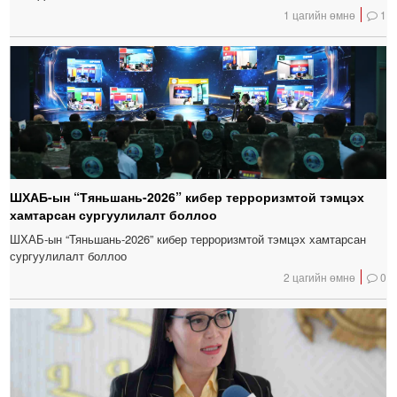
1 цагийн өмнө
1
ШХАБ-ын “Тяньшань-2026” кибер терроризмтой тэмцэх
хамтарсан сургуулилалт боллоо
ШХАБ-ын “Тяньшань-2026” кибер терроризмтой тэмцэх хамтарсан
сургуулилалт боллоо
2 цагийн өмнө
0