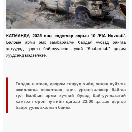
КАТМАНДУ, 2025 оны есдүгээр сарын 10 /RIA Novosti/.
Балбын арми эмх замбараагүй байдал үүсээд байгаа
хотуудад цэргээ байрлуулсан тухай “Khabarhub” цахим
хуудсанд мэдээлжээ.
Галдан шатаах, дээрэм тонуул хийх, эвдэн сүйтгэх
ажиллагаа хяналтаас гарч, үргэлжилсээр байгаа
тул Балбын арми хүчний бусад байгууллагатай
хамтран орон нутгийн цагаар 22:00 цагаас цэргээ
байрлуулж эхэлсэн байна.