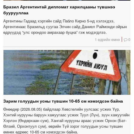
Бразил Аргентинтай дипломат харилцааны түвшнээ
буурууллаа
Аргентины Гадаад хэргийн сайд Пабло Кирно 5-нд хэлэхдээ,
Аргентинаас Бразильд суугаа Элчин сайд Даниел Раймонди ойрын
өдрүүдэд “улс орондоо амрахаар буцна” гэж мэдэгдлээ.
1 өдрийн өмнө
0
Зарим голуудын усны түвшин 10-65 см нэмэгдсэн байна
Өнөөдөр (2026.08.05) байдлаар Хөвсгөлийн уулсаас усжих Үүр,
Хэнтий нурууны баруун хажуугаас усжих Туул (Лүн), зүүн хажуугийн
Хэрлэн (Өндөрхаан сум), Хангай нурууны араас усжих Орхон (Бат-
Өлзий, Орхонтуул сум), өврийн Түй зэрэг голуудын усны түвшин
өмнөх өдрөөс 10-65 см нэмэгдсэн байна.