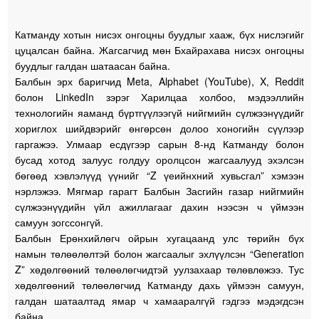
Катманду хотын нисэх онгоцны буудлыг хааж, бүх нислэгийг
цуцалсан байна. Жагсагчид мөн Бхайрахава нисэх онгоцны
буудлыг галдан шатаасан байна.
Балбын эрх баригчид Meta, Alphabet (YouTube), X, Reddit
болон LinkedIn зэрэг Харилцаа холбоо, мэдээллийн
технологийн яаманд бүртгүүлээгүй нийгмийн сүлжээнүүдийг
хориглох шийдвэрийг өнгөрсөн долоо хоногийн сүүлээр
гаргажээ. Улмаар есдүгээр сарын 8-нд Катманду болон
бусад хотод залуус голдуу оролцсон жагсаалууд эхэлсэн
бөгөөд хэвлэлүүд үүнийг “Z үеийнхний хувьсгал” хэмээн
нэрлэжээ. Мягмар гарагт Балбын Засгийн газар нийгмийн
сүлжээнүүдийн үйл ажиллагааг дахин нээсэн ч үймээн
самуун зогссонгүй.
Балбын Ерөнхийлөгч ойрын хугацаанд улс төрийн бүх
намын төлөөлөлтэй болон жагсаалыг эхлүүлсэн “Generation
Z” хөдөлгөөний төлөөлөгчидтэй уулзахаар төлөвлөжээ. Тус
хөдөлгөөний төлөөлөгчид Катманду дахь үймээн самуун,
галдан шатаалтад ямар ч хамааралгүй гэдгээ мэдэгдсэн
байна.