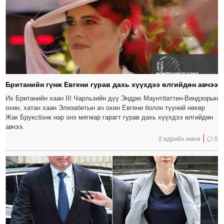
Британийн гүнж Евгени гурав дахь хүүхдээ өлгийдөн авчээ
Их Британийн хаан III Чарльзийн дүү Эндрю Маунтбаттен-Виндзорын
охин, хатан хаан Элизабетын ач охин Евгени болон түүний нөхөр
Жак Бруксбэнк нар энэ мягмар гарагт гурав дахь хүүхдээ өлгийдөн
авчээ.
2 өдрийн өмнө
5