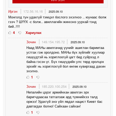
Иргэн
172.56.16.16
2025.09.10
Монголд тун удахгүй тэмцэл бослого эхэлнээ .. юунаас болж
гээч ? ШҮҮХ -с болж.. авиллагийн жинхэнэ уурхай тэнд
бий..!!!!
4
Хариулах
Зочин
149.154.195.72
2025.09.10
Наад МАНы авилгачид үүнийг ашиглан баримтаа
устгах гэж оролдоно. МАНы бүх зүйлийг хуулиар
гишүүдтэй нь хориглоогүй цагт бид сүйрээд л
байна гэсэн үг. Бүх гишүүдийн улс төрд оролцох
эрхийг нь хориглохгүй бол өнгөө хувиргаад дахин
эхэлнэ.
1
Зочин
185.220.100.254
2025.09.10
Непалийн цэрэг армийнхан авилгач эрх
баригчдаасаа татгалзаж ард түмнийхээ талд
оржээ! Удахгүй энэ үйл явдал нацист Киевт бас
давтагдах болно! Сайхаан сайхан!
1