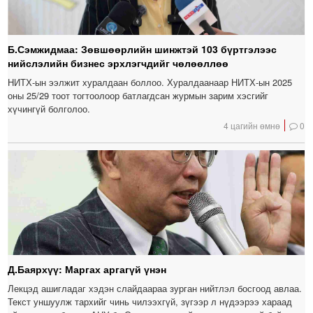
Б.Сэмжидмаа: Зөвшөөрлийн шинжтэй 103 бүртгэлээс
нийслэлийн бизнес эрхлэгчдийг чөлөөллөө
НИТХ-ын ээлжит хуралдаан боллоо. Хуралдаанаар НИТХ-ын 2025
оны 25/29 тоот тогтоолоор батлагдсан журмын зарим хэсгийг
хүчингүй болголоо.
4 цагийн өмнө
0
Д.Баярхүү: Маргах аргагүй үнэн
Лекцэд ашигладаг хэдэн слайдаараа зурган нийтлэл босгоод авлаа.
Текст уншуулж тархийг чинь чилээхгүй, зүгээр л нүдээрээ хараад