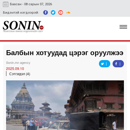
Баасан - 08 сарын 07, 2026
Бидэнтэй нэгдээрэй:
Балбын хотуудад цэрэг оруулжээ
Улс төр, эдийн засаг
Sonin.mn agency
Гэмт хэрэг
2025.09.10
Сэтгэгдэл (4)
Нийгэм, соёл
Спорт
Easy news