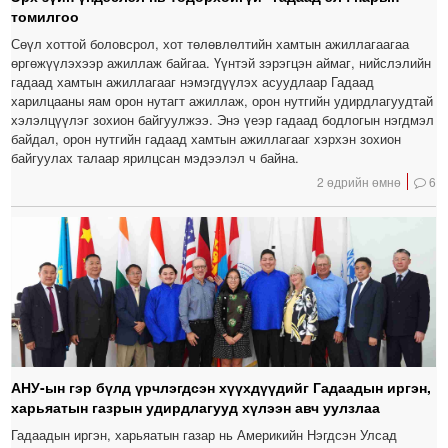
томилгоо
Сөүл хоттой боловсрол, хот төлөвлөлтийн хамтын ажиллагаагаа
өргөжүүлэхээр ажиллаж байгаа. Үүнтэй зэрэгцэн аймаг, нийслэлийн
гадаад хамтын ажиллагааг нэмэгдүүлэх асуудлаар Гадаад
харилцааны яам орон нутагт ажиллаж, орон нутгийн удирдлагуудтай
хэлэлцүүлэг зохион байгуулжээ. Энэ үеэр гадаад бодлогын нэгдмэл
байдал, орон нутгийн гадаад хамтын ажиллагааг хэрхэн зохион
байгуулах талаар ярилцсан мэдээлэл ч байна.
2 өдрийн өмнө
6
АНУ-ын гэр бүлд үрчлэгдсэн хүүхдүүдийг Гадаадын иргэн,
харьяатын газрын удирдлагууд хүлээн авч уулзлаа
Гадаадын иргэн, харьяатын газар нь Америкийн Нэгдсэн Улсад