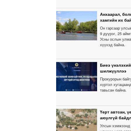
Анхаарал, бол
хамгийн их ба
Он гарсаар улсы
9 дүүрэг, 25 айм
Усны ослын улма
хүүхэд байна.
Биеэ үнэлэхий
шилжүүллээ
Прокурорын байгу
хүртэл хугацаанд
тавьсан байна.
Үерт автсан, 
аюулгүй байдл
Улсын хэмжээнд 