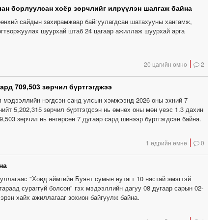
ан борлуулсан хоёр зөрчлийг илрүүлэн шалгаж байна
0
өнхий сайдын захирамжаар байгуулагдсан шатахууны хангамж,
0
огтворжуулах шуурхай штаб 24 цагаар ажиллаж шуурхай арга
1
20 цагийн өмнө
2
ард 709,503 зөрчил бүртгэгджээ
1
л мэдээллийн нэгдсэн санд улсын хэмжээнд 2026 оны эхний 7
ийт 5,202,315 зөрчил бүртгэгдсэн нь өмнөх оны мөн үеэс 1.3 дахин
9,503 зөрчил нь өнгөрсөн 7 дугаар сард шинээр бүртгэгдсэн байна.
1 өдрийн өмнө
0
на
уллагаас "Ховд аймгийн Буянт сумын нутагт 10 настай эмэгтэй
гараад сураггүй болсон" гэх мэдээллийн дагуу 08 дугаар сарын 02-
эрэн хайх ажиллагааг зохион байгуулж байна.