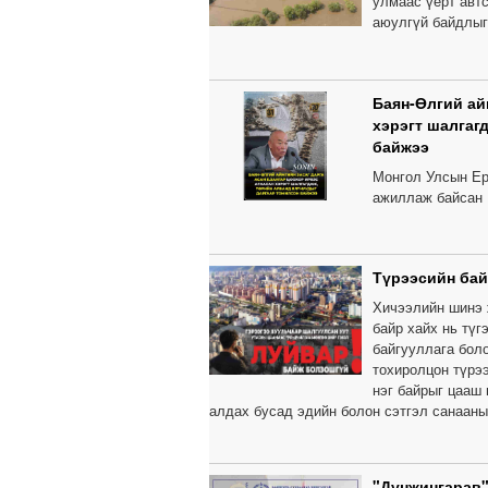
улмаас үерт автс
аюулгүй байдлыг
Баян-Өлгий ай
хэрэгт шалгаг
байжээ
Монгол Улсын Ер
ажиллаж байсан 
Түрээсийн бай
Хичээлийн шинэ 
байр хайх нь тү
байгууллага бол
тохиролцон түрээ
нэг байрыг цааш
алдах бусад эдийн болон сэтгэл санааны
"Дүнжингарав"