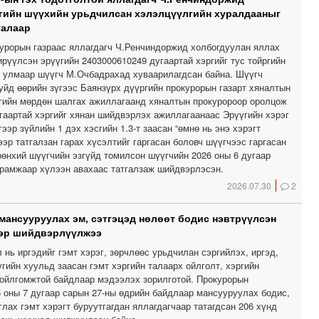
гийн шүүхийн урьдчилсан хэлэлцүүлгийн хуралдааныг
талаар
урорын газраас яллагдагч Ч.Ренчиндоржид холбогдуулан яллах
рүүлсэн эрүүгийн 2403000610249 дугаартай хэргийг тус тойргийн
, улмаар шүүгч М.Очбадрахад хуваарилагдсан байна. Шүүгч
уйд өөрийн зүгээс Баянзүрх дүүргийн прокурорын газарт хяналтын
гийн мөрдөн шалгах ажиллагаанд хяналтын прокуророор оролцож
угаартай хэргийг хянан шийдвэрлэх ажиллагаанаас Эрүүгийн хэрэг
ээр зүйлийн 1 дэх хэсгийн 1.3-т заасан “өмнө нь энэ хэрэгт
эр татгалзан гарах хүсэлтийг гаргасан боловч шүүгчээс гаргасан
рөнхий шүүгчийн эзгүйд томилсон шүүгчийн 2026 оны 6 дугаар
ирамжаар хүлээн авахаас татгалзаж шийдвэрлэсэн.
2026.07.30
2
мансууруулах эм, сэтгэцэд нөлөөт бодис нэвтрүүлсэн
ээр шийдвэрлүүлжээ
нь иргэдийг гэмт хэрэг, зөрчлөөс урьдчилан сэргийлэх, иргэд,
гийн хуульд заасан гэмт хэргийн талаарх ойлголт, хэргийн
ойлгомжтой байдлаар мэдээлэх зорилготой. Прокурорын
6 оны 7 дугаар сарын 27-ны өдрийн байдлаар мансууруулах бодис,
лах гэмт хэрэгт буруутгагдан яллагдагчаар татагдсан 206 хүнд