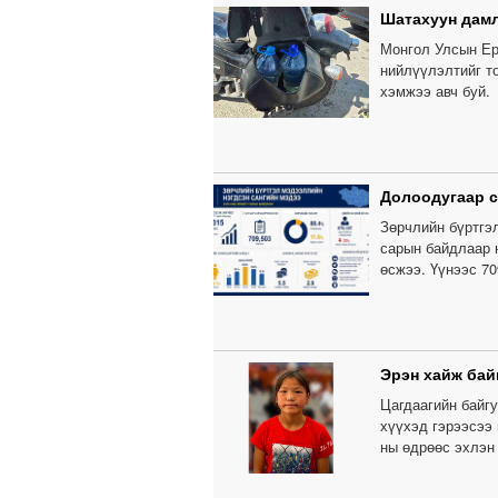
Шатахуун дамл
Монгол Улсын Ер
нийлүүлэлтийг т
хэмжээ авч буй.
Долоодугаар с
Зөрчлийн бүртгэ
сарын байдлаар н
өсжээ. Үүнээс 70
Эрэн хайж бай
Цагдаагийн байгу
хүүхэд гэрээсээ 
ны өдрөөс эхлэн 