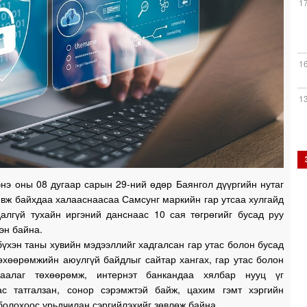
1
1
1
1
 энэ оны 08 дугаар сарын 29-ний өдөр Баянгол дүүргийн нутаг
явж байхдаа халааснаасаа Самсунг маркийн гар утсаа хулгайд
далгүй тухайн иргэний данснаас 10 сая төгрөгийг бусад руу
эн байна.
1
бүхэн таны хувийн мэдээллийг хадгалсан гар утас болон бусад
өхөөрөмжийн аюулгүй байдлыг сайтар хангах, гар утас болон
хаалаг төхөөрөмж, интернэт банкандаа хялбар нууц үг
ас татгалзан, сонор сэрэмжтэй байж, цахим гэмт хэргийн
1
болохоос урьдчилан сэргийлэхийг зөвлөж байна