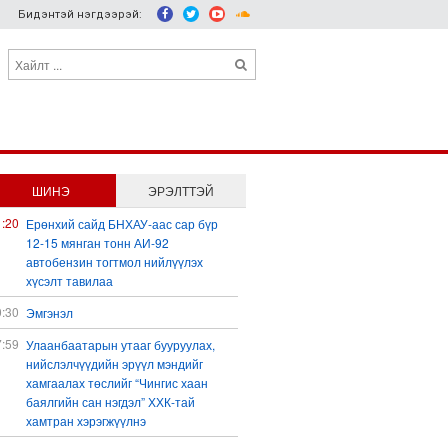
Бидэнтэй нэгдээрэй:
ШИНЭ
ЭРЭЛТТЭЙ
1:20
Ерөнхий сайд БНХАУ-аас сар бүр
12-15 мянган тонн АИ-92
автобензин тогтмол нийлүүлэх
хүсэлт тавилаа
0:30
Эмгэнэл
7:59
Улаанбаатарын утааг бууруулах,
нийслэлчүүдийн эрүүл мэндийг
хамгаалах төслийг “Чингис хаан
баялгийн сан нэгдэл” ХХК-тай
хамтран хэрэгжүүлнэ