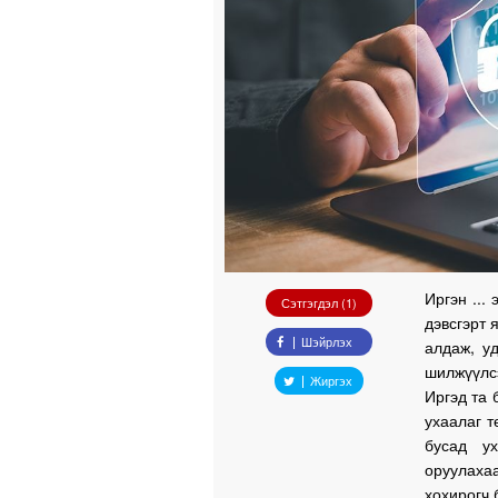
Иргэн ...
Сэтгэгдэл (1)
дэвсгэрт 
Шэйрлэх
алдаж, у
шилжүүлс
Жиргэх
Иргэд та 
ухаалаг т
бусад у
оруулаха
хохирогч 