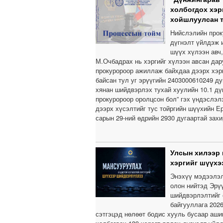
холбогдох хэр
хойшлуулсан 
Нийслэлийн прок
дүгнэлт үйлдэж и
шүүх хүлээн авч
М.Очбадрах нь хэргийг хүлээн авсан дар
прокуророор ажиллаж байхдаа дээрх хэр
байсан тул уг эрүүгийн 2403000610249 д
хянан шийдвэрлэх тухай хуулийн 10.1 дүг
прокуророор оролцсон бол” гэх үндэслэлэ
дээрх хүсэлтийг тус тойргийн шүүхийн Е
сарын 29-ний өдрийн 2930 дугаартай зах
Улсын хилээр 
хэргийг шүүх
Энэхүү мэдээлэл 
олон нийтэд Эрүү
шийдвэрлэлтийг 
байгууллага 202
сэтгэцэд нөлөөт бодис хууль бусаар ашиг