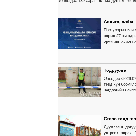
холбогдох 139 хэрэгт яллах дүгнэлт үйл
Авлига, албан
Прокурорын байгу
сарын 27-ны өдри
эрүүгийн хэрэгт 
Тодруулга
Өнөөдөр /2026.07
төвд хүн боомил
цагдаагийн байгу
Старс төвд гар
Дуудлагын дагуу
унтраах, аврах 1