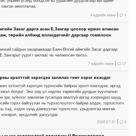
ан, үерийн усанд боогдсон 82 удаагийн дуудлагаар иргэдийн
 ханган ажиллалаа.
4 өдрийн өмнө
1
мгийн Засаг дарга асан Е.Зангар цоохор ирвэс агнасан
даж, төрийн албанд яллагдагчийг даргаар томилсон
өнхий сайдын захирамжаар Баян-Өлгий аймгийн Засаг даргаар
Е.Зангарыг үүрэгт ажлаас нь чөлөөлсөн билээ.
7 өдрийн өмнө
17
рны эрэлттэй зэрэгцэн залилах гэмт хэрэг ихэсдэг
жил эхлэхтэй зэрэгцэн түрээсийн байрны эрэлт нэмэгдэж, иргэд
гээмэл болдог. Энэ үед үл хөдлөх хөрөнгийн дундын зуучлалын
он эрх зүйчээс зөвлөгөө тусалцаа авалгүй иргэд хоорондоо шууд
сийн гэрээ байгуулах нь түрээслүүлэгч байраа алдах, түрээслэгч
 нь хэд, хэдэн хүнд дамжуулан түрээслэх, урьдчилгаа мөнгөө
 хохирол, эрсдэлийг дагуулдаг.
2026.07.31
3
-ын гэх тодотголтой яллагдагч Ч.Ренчиндоржид