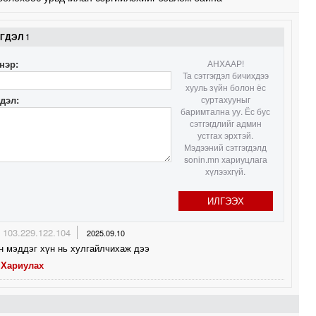
1
ЭГДЭЛ
1
нэр:
АНХААР!
1
Та сэтгэгдэл бичихдээ
хууль зүйн болон ёс
1
гдэл:
суртахууныг
баримтална уу. Ёс бус
сэтгэгдлийг админ
устгах эрхтэй.
Мэдээний сэтгэгдэлд
1
sonin.mn хариуцлага
хүлээхгүй.
ИЛГЭЭХ
1
103.229.122.104
2025.09.10
н мэддэг хүн нь хулгайлчихаж дээ
1
Хариулах
0