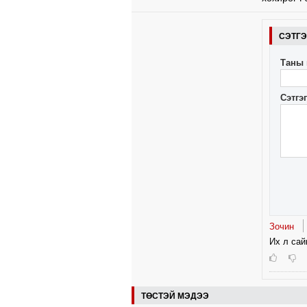
СЭТГ
Таны 
Сэтгэ
Зочин
Их л сай
ТӨСТЭЙ МЭДЭЭ