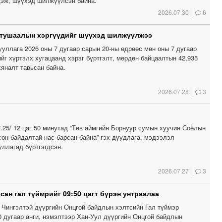
дэж, шүүхэд шилжүүлсэн байна.
2026.07.30
6
 тушаалын хэргүүдийг шүүхэд шилжүүлжээ
уллага 2026 оны 7 дугаар сарын 20-ны өдрөөс мөн оны 7 дугаар
йг хүртэлх хугацаанд хэрэг бүртгэлт, мөрдөн байцаалтын 42,935
хяналт тавьсан байна.
2026.07.28
3
.25/ 12 цаг 50 минутад “Төв аймгийн Борнуур сумын хуучин Соёлын
сон байдалтай нас барсан байна” гэх дуудлага, мэдээлэл
уллагад бүртгэгдсэн.
2026.07.27
3
сан гал түймрийг 09:50 цагт бүрэн унтраалаа
 Чингэлтэй дүүргийн Онцгой байдлын хэлтсийн Гал түймэр
0 дугаар анги, нэмэлтээр Хан-Уул дүүргийн Онцгой байдлын