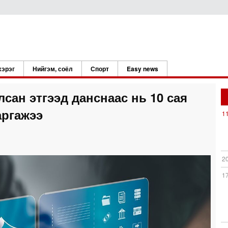
хэрэг
Нийгэм, соёл
Спорт
Easy news
лсан этгээд данснаас нь 10 сая
аргажээ
1
2
1