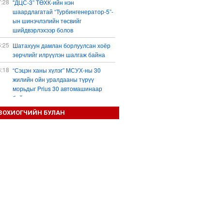
7:28
"ДЦС-3” ТӨХК-ийн нэн
шаардлагатай “Турбингенератор-5”-
ын шинэчлэлийн төсвийг
шийдвэрлэхээр болов
6:25
Шатахуун дамлан борлуулсан хоёр
зөрчлийг илрүүлэн шалгаж байна
3:18
“Сэцэн ханы хүлэг” МСУХ-ны 30
жилийн ойн уралдааны түрүү
морьдыг Prius 30 автомашинаар
байлна
3:01
ЗОХИОГЧИЙН БУЛАН
Б.Пүрэвдагва: 103 үйлчилгээний
зөвшөөрлийг цуцалснаар төрийн
хүнд суртал, олон шат дамжлагыг
бууруулж, бизнесээ саадгүй
өргөжүүлэх боломжтой боллоо
2:38
Европ Орос-Украины мөргөлдөөнийг
энхийн замаар шийдвэрлэхийг
хүсвэл зэвсэг нийлүүлэхээ зогсоох
ёстой гэжээ
1:57
ШХАБ-ын “Тяньшань-2026” кибер