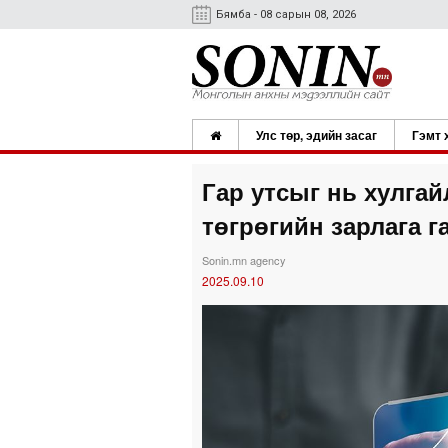
Бямба - 08 сарын 08, 2026
Улс төр, эдийн засаг
Гэмт 
Гар утсыг нь хулгай
төгрөгийн зарлага г
Sonin.mn agency
2025.09.10