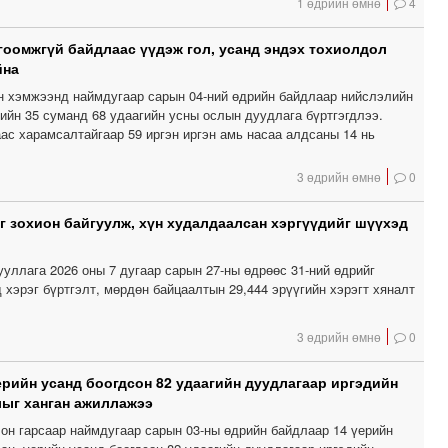
1 өдрийн өмнө
4
гоомжгүй байдлаас үүдэж гол, усанд эндэх тохиолдол
йна
н хэмжээнд наймдугаар сарын 04-ний өдрийн байдлаар нийслэлийн
гийн 35 суманд 68 удаагийн усны ослын дуудлага бүртгэгдлээ.
ас харамсалтайгаар 59 иргэн иргэн амь насаа алдсаны 14 нь
3 өдрийн өмнө
0
г зохион байгуулж, хүн худалдаалсан хэргүүдийг шүүхэд
уллага 2026 оны 7 дугаар сарын 27-ны өдрөөс 31-ний өдрийг
 хэрэг бүртгэлт, мөрдөн байцаалтын 29,444 эрүүгийн хэрэгт хяналт
3 өдрийн өмнө
0
үерийн усанд боогдсон 82 удаагийн дуудлагаар иргэдийн
ыг ханган ажиллажээ
он гарсаар наймдугаар сарын 03-ны өдрийн байдлаар 14 үерийн