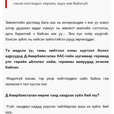
гэсэн сэтгэгдэл төрсөн, нуух юм байхгүй.
Зөвлөлтийн дэглэмд бага нас нь өнгөрсөндөө ч юм уу эсвэл
үлгэр дууриал авдаг хүмүүс нь зөвлөлт маягийн сэтгэлгээ,
арга барилтай ч байсан юм уу… Энэ хүн хоёр нүүртэй.
Хэлсэн зүйлс нь хийсэн зүйлстэйгээ шууд зөрчилддөг.
Та мэдсэн үү, таны нийтлэл олны хүртээл болох
өдрүүдэд Д.Амарбаясгалан КАС-гийн шугамаар германд
улс төрийн айлчлал хийж, германы намуудад зочилж
байсан.
-Мэдэлгүй яахав, тэр үеэр нийтлэгдвэл сайн байна гэж
захиалагч тал хүссэн юм
Д.Амарбаясгалан өөрөө танд хандсан зүйл бий юу?
-Үгүй, хандвал надад үзүүлэх тайлбарлах маш их зүйлс бий
шүү.