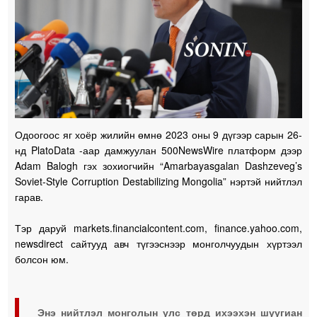
Одоогоос яг хоёр жилийн өмнө 2023 оны 9 дүгээр сарын 26-
нд PlatoData -аар дамжуулан 500NewsWire платформ дээр
Adam Balogh гэх зохиогчийн “Amarbayasgalan Dashzeveg’s
Soviet-Style Corruption Destabilizing Mongolia” нэртэй нийтлэл
гарав.
Тэр даруй markets.financialcontent.com, finance.yahoo.com,
newsdirect сайтууд авч түгээснээр монголчуудын хүртээл
болсон юм.
Энэ нийтлэл монголын улс төрд ихээхэн шуугиан