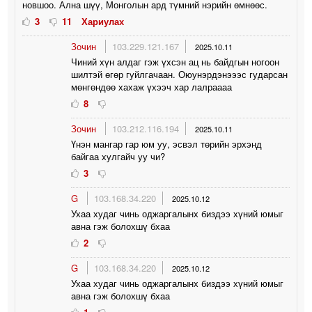
новшоо. Ална шүү, Монголын ард түмний нэрийн өмнөөс.
3
11
Хариулах
Зочин
103.229.121.167
2025.10.11
Чиний хүн алдаг гэж үхсэн ац нь байдгын ногоон
шилтэй өгөр гуйлгачаан. Оюунэрдэнэээс гударсан
мөнгөндөө хахаж үхээч хар лалраааа
8
Зочин
103.212.116.194
2025.10.11
Үнэн мангар гар юм уу, эсвэл төрийн эрхэнд
байгаа хулгайч уу чи?
3
G
103.168.34.220
2025.10.12
Ухаа худаг чинь оджаргалынх биздээ хүний юмыг
авна гэж болохшү бхаа
2
G
103.168.34.220
2025.10.12
Ухаа худаг чинь оджаргалынх биздээ хүний юмыг
авна гэж болохшү бхаа