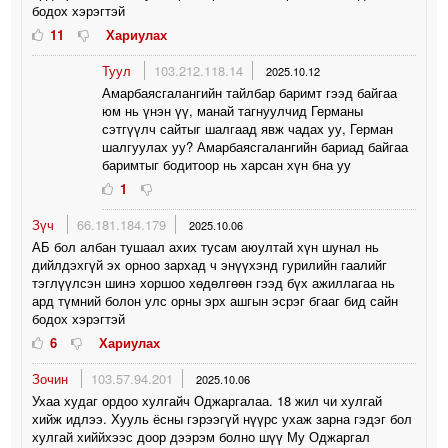
бодох хэрэгтэй
11
Хариулах
Туул
103.212.118.14
2025.10.12
Амарбаясгалангийн тайлбар баримт гээд байгаа
юм нь үнэн үү, манай тагнуулчид Германы
сэтгүүлч сайтыг шалгаад явж чадах уу, Герман
шалгуулах уу? Амарбаясгалангийн бариад байгаа
баримтыг бодитоор нь харсан хүн бна уу
1
Зүч
66.181.184.179
2025.10.06
АБ бол албан тушаал ахих тусам аюултай хүн шунал нь
дийлдэхгүй эх орноо зархад ч энүүхэнд гурилийн гаалийг
тэглүүлсэн шинэ хоршоо хөдөлгөөн гээд бүх ажиллагаа нь
ард түмний болон улс орны эрх ашгын эсрэг бгааг бид сайн
бодох хэрэгтэй
6
Хариулах
Зочин
103.57.94.201
2025.10.06
Ухаа худаг ордоо хулгайч Оджаргалаа. 18 жил чи хулгай
хийж идлээ. Хууль ёсны гэрээгүй нүүрс ухаж зарна гэдэг бол
хулгай хиййхээс доор дээрэм болно шүү Му Оджаргал