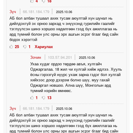
4
18
Зүч
66.181.184.179
2025.10.06
АБ бол албан тушаал ахих тусам аюултай хүн шунал нь
дийлдэхгүй эх орноо зархад ч энүүхэнд гурилийн гаалийг
тэглүүлсэн шинэ хоршоо хөдөлгөөн гээд бүх ажиллагаа нь
ард түмний болон улс орны эрх ашгын эсрэг бгааг бид сайн
бодох хэрэгтэй
25
1
Хариулах
Зочин
103.57.94.201
2025.10.06
Ухаа худаг ордоо төрдөө авъя, хулгайч
Оджаргалаа. 18 жил чи хулгай хийж идлээ. Хууль
ёсны гэрээгүй нүүрс ухаж зарна гэдэг бол хулгай
хийхээс доор дээрэм болно шүү, муу гахай
Оджаргал новшоо. Ална шүү, Монголын ард
түмний нэрийн өмнөөс.
1
13
Зүч
66.181.184.179
2025.10.06
АБ бол албан тушаал ахих тусам аюултай хүн шунал нь
дийлдэхгүй эх орноо зархад ч энүүхэнд гурилийн гаалийг
тэглүүлсэн шинэ хоршоо хөдөлгөөн гээд бүх ажиллагаа нь
ард түмний болон улс орны эрх ашгын эсрэг бгааг бид сайн