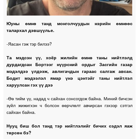
Юуны өмнө танд монголчуудын нэрийн өмнөөс
талархал дэвшүүлье.
-Яасан гэж тэр билээ?
Та мэдсэн үү, хоёр жилийн өмнө таны нийтлэлд
дурдагдсан Бортээг нүүрсний ордыг Засгийн газар
мэдэлдээ үлдээж, авлигачдын гараас салгаж авсан.
Бодит мэдээлэл ямар үнэ цэнтэйг таны нийтлэл
харуулсан гэх үү дээ
-Өө тийм үү, надад ч сайхан сонсогдож байна. Миний бичсэн
зүйл жижигхэн ч болсон өөрчлөлт авчирсан гэхээр сэтгэл
сайхан байна.
Нууц биш бол танд тэр нийтлэлийг бичих сэдэл яаж
төрсөн бэ?