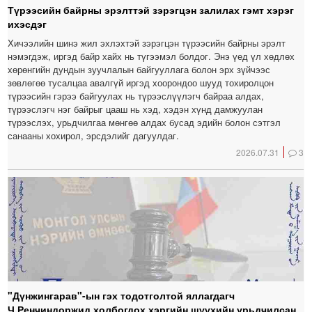
Түрээсийн байрны эрэлттэй зэрэгцэн залилах гэмт хэрэг
ихэсдэг
Хичээлийн шинэ жил эхлэхтэй зэрэгцэн түрээсийн байрны эрэлт
нэмэгдэж, иргэд байр хайх нь түгээмэл болдог. Энэ үед үл хөдлөх
хөрөнгийн дундын зуучлалын байгууллага болон эрх зүйчээс
зөвлөгөө тусалцаа авалгүй иргэд хоорондоо шууд тохиролцон
түрээсийн гэрээ байгуулах нь түрээслүүлэгч байраа алдах,
түрээслэгч нэг байрыг цааш нь хэд, хэдэн хүнд дамжуулан
түрээслэх, урьдчилгаа мөнгөө алдах бусад эдийн болон сэтгэл
санааны хохирол, эрсдэлийг дагуулдаг.
2026.07.31
3
"Дүнжингарав"-ын гэх тодотголтой яллагдагч
Ч.Ренчиндоржид холбогдох хэргийн шүүхийн урьдчилсан