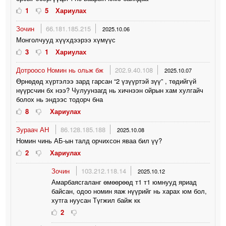
1
5
Хариулах
Зочин
66.181.185.215
2025.10.06
Монголчууд хүүхдээрээ хүмүүс
3
1
Хариулах
Дотроосо Номин нь ольж бж
202.9.40.108
2025.10.07
Өрнөдөд хүртэлээ зард гарсан “2 үзүүртэй зүү” , төдийгүй
нүүрсчин бх нээ? Чулуунзагд нь хичнээн ойрын хам хулгайч
болох нь эндээс тодорч бна
8
Хариулах
Зураач АН
86.128.185.188
2025.10.08
Номин чинь АБ-ын талд орчихсон яваа бил үү?
2
Хариулах
Зочин
103.212.118.14
2025.10.12
Амарбаясгаланг өмөөрөөд т1 т1 юмнууд яриад
байсан, одоо номин яаж нүүрийг нь харах юм бол,
хутга нуусан Түгжил байж кк
2