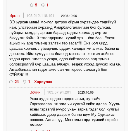
5
1
Иргэн
103.212.118.191
2025.10.06
ЭЭ бурхан минь! Монгол дотроо ойрын хүрээндээ төдийгүй
нам, улстөрийн хүрээнд Амарбаясгалангийн бүх булхай,
луйврыг мэддэг, аргаан бараад гадны хэвлэлд хүртэл
бичүүлж байж. 3 төгөлдөршил, хүний эрх... бла бла.. Үхсэн
ацных нь ард түмэнд ээлтэй төр засаг?!! Энэ бол бирд
цаашаа хорчин, луйварчин, цадаж ханадаггүй алмас байна ш
дээ.кккк. Ийм хүмүүсээс болоод монголын хөгжил хойшоо
хэдэн арван жилээр ухарч, одоо байтлаасаа ард түмэн
боловсролгүй бүр цаашаа өлбөрч, өвдөж үхээд дуусах юм бн.
Амарбаясгалан гэдэг амилсан чөтгөрөөс салахгүй бол
СҮЙРЭЛ!!!
24
1
Хариулах
Зочин
103.57.94.201
2025.10.06
Ухаа худаг ордоо төрдөө авъя, хулгайч
Оджаргалаа. 18 жил чи хулгай хийж идлээ. Хууль
ёсны гэрээгүй нүүрс ухаж зарна гэдэг бол хулгай
хиййхээс доор дээрэм болно шүү Му Оджаргал
новшоо. Ална шүү, Монголын ард түмний нэрийн
өмнөөс.