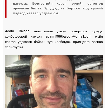
дагуулж, Бортээгийн хэрэг гэгчийг эргэлтэд
оруулсан билээ. Үр дүнд нь Бортээг ард түмний
мэдэлд хэвээр үлдсэн юм.
Adam Balogh нийтлэлийн дагуу сонирхсон хүмүүс
холбогдоорой хэмээн adam1986balogh@gmail.com мэйл
хаягаа үлдээсэн байсан тул холбогдож ярилцлага авснаа
толилуулъя.