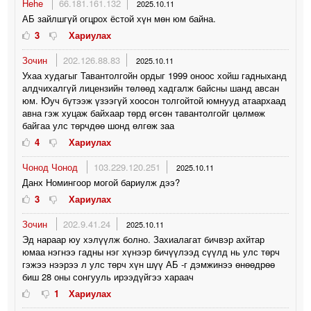
Hehe
66.181.161.132
2025.10.11
АБ зайлшгүй огцрох ёстой хүн мөн юм байна.
3
Хариулах
Зочин
202.126.88.83
2025.10.11
Ухаа худагыг Тавантолгойн ордыг 1999 оноос хойш гадныханд
алдчихалгүй лицензийн төлөөд хадгалж байсны шанд авсан
юм. Юуч бүтээж үзээгүй хоосон толгойтой юмнууд атаархаад
авна гэж хуцаж байхаар төрд өгсөн тавантолгойг цөлмөж
байгаа улс төрчдөө шонд өлгөж заа
4
Хариулах
Чонод Чонод
103.229.120.251
2025.10.11
Данх Номингоор могой бариулж дээ?
3
Хариулах
Зочин
202.9.41.24
2025.10.11
Эд нараар юу хэлүүлж болно. Захиалагат бичвэр ахйтар
юмаа нэгнээ гадны нэг хүнээр бичүүлээд сүүлд нь улс төрч
гэжээ нээрээ л улс төрч хүн шүү АБ -г дэмжинээ өнөөдрөө
биш 28 оны сонгууль ирээдүйгээ хараач
1
Хариулах