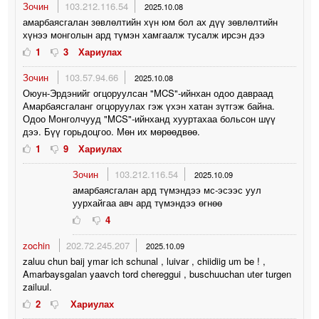
Зочин
103.212.116.54
2025.10.08
амарбаясгалан зөвлөлтийн хүн юм бол ах дүү зөвлөлтийн
хүнээ монголын ард түмэн хамгаалж тусалж ирсэн дээ
1
3
Хариулах
Зочин
103.57.94.66
2025.10.08
Оюун-Эрдэнийг огцоруулсан "MCS"-ийнхан одоо давраад
Амарбаясгаланг огцоруулах гэж үхэн хатан зүтгэж байна.
Одоо Монголчууд "MCS"-ийнханд хууртахаа больсон шүү
дээ. Бүү горьдоцгоо. Мөн их мөрөөдвөө.
1
9
Хариулах
Зочин
103.212.116.54
2025.10.09
амарбаясгалан ард түмэндээ мс-эсээс уул
уурхайгаа авч ард түмэндээ өгнөө
4
zochin
202.72.245.207
2025.10.09
zaluu chun baij ymar ich schunal , luivar , chiidiig um be ! ,
Amarbaysgalan yaavch tord chereggui , buschuuchan uter turgen
zailuul.
2
Хариулах