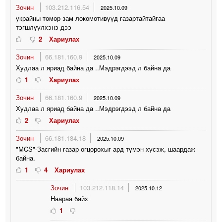
Зочин
103.212.116.54
2025.10.09
украйны төмөр зам локомотивүүд газартайтайгаа
тэгшлүүлхэнэ дээ
2
Хариулах
Зочин
66.181.160.9
2025.10.09
Худлаа л яриад байна да ..Мэдрэгдээд л байна да
1
Хариулах
Зочин
66.181.160.9
2025.10.09
Худлаа л яриад байна да ..Мэдрэгдээд л байна да
2
Хариулах
Зочин
66.181.184.18
2025.10.09
"MCS"-Засгийн газар огцорохыг ард түмэн хүсэж, шаардаж
байна.
1
4
Хариулах
Зочин
103.212.118.14
2025.10.12
Наараа байх
1