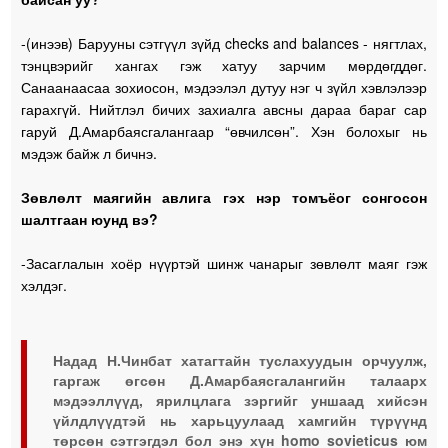
-(инээв) Барууны сэтгүүл зүйд checks and balances - нягтлах,
тэнцвэрийг хангах гэж хатуу зарчим мөрдөгддөг.
Санаанаасаа зохиосон, мэдээлэл дутуу нэг ч зүйл хэвлэлээр
гарахгүй. Нийтлэл бичих захиалга авсны дараа бараг сар
гаруй Д.Амарбаясгалангаар “өвчилсөн”. Хэн болохыг нь
мэдэж байж л бичнэ.
Зөвлөлт маягийн авлига гэх нэр томъёог сонгосон
шалтгаан юунд вэ?
-Засаглалын хоёр нүүртэй шинж чанарыг зөвлөлт маяг гэж
хэлдэг.
Надад Н.Чинбат хатагтайн туслахуудын орчуулж,
гаргаж өгсөн Д.Амарбаясгалангийн талаарх
мэдээллүүд, ярилцлага зэргийг уншаад хийсэн
үйлдлүүдтэй нь харьцуулаад хамгийн түрүүнд
төрсөн сэтгэгдэл бол энэ хүн homo sovieticus юм