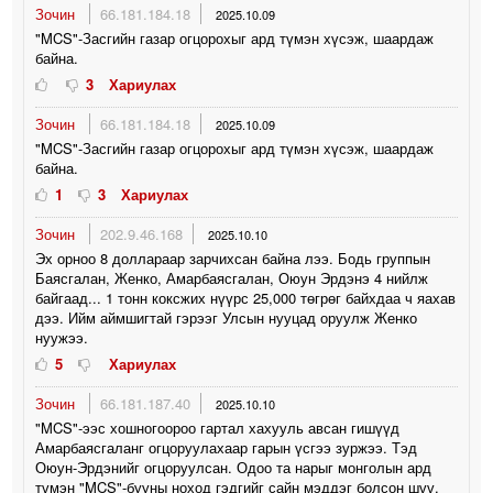
Зочин
66.181.184.18
2025.10.09
"MCS"-Засгийн газар огцорохыг ард түмэн хүсэж, шаардаж
байна.
3
Хариулах
Зочин
66.181.184.18
2025.10.09
"MCS"-Засгийн газар огцорохыг ард түмэн хүсэж, шаардаж
байна.
1
3
Хариулах
Зочин
202.9.46.168
2025.10.10
Эх орноо 8 доллараар зарчихсан байна лээ. Бодь группын
Баясгалан, Женко, Амарбаясгалан, Оюун Эрдэнэ 4 нийлж
байгаад... 1 тонн коксжих нүүрс 25,000 төгрөг байхдаа ч яахав
дээ. Ийм аймшигтай гэрээг Улсын нууцад оруулж Женко
нуужээ.
5
Хариулах
Зочин
66.181.187.40
2025.10.10
"MCS"-ээс хошногоороо гартал хахууль авсан гишүүд
Амарбаясгаланг огцоруулахаар гарын үсгээ зуржээ. Тэд
Оюун-Эрдэнийг огцоруулсан. Одоо та нарыг монголын ард
түмэн "MCS"-бууны ноход гэдгийг сайн мэддэг болсон шүү.