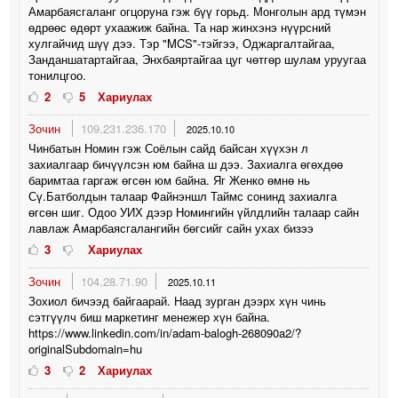
Амарбаясгаланг огцоруна гэж бүү горьд. Монголын ард түмэн
өдрөөс өдөрт ухаажиж байна. Та нар жинхэнэ нүүрсний
хулгайчид шүү дээ. Тэр "MCS"-тэйгээ, Оджаргалтайгаа,
Занданшатартайгаа, Энхбаяртайгаа цуг чөтгөр шулам уруугаа
тонилцгоо.
2
5
Хариулах
Зочин
109.231.236.170
2025.10.10
Чинбатын Номин гэж Соёлын сайд байсан хүүхэн л
захиалгаар бичүүлсэн юм байна ш дээ. Захиалга өгөхдөө
баримтаа гаргаж өгсөн юм байна. Яг Женко өмнө нь
Сү.Батболдын талаар Файнэншл Таймс сонинд захиалга
өгсөн шиг. Одоо УИХ дээр Номингийн үйлдлийн талаар сайн
лавлаж Амарбаясгалангийн бөгсийг сайн ухах бизээ
3
Хариулах
Зочин
104.28.71.90
2025.10.11
Зохиол бичээд байгаарай. Наад зурган дээрх хүн чинь
сэтгүүлч биш маркетинг менежер хүн байна.
https://www.linkedin.com/in/adam-balogh-268090a2/?
originalSubdomain=hu
3
2
Хариулах