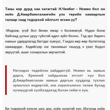
Таны нэр дурд сан хатагтай Н.Чинбат - Номин бол он
ноён Д.Амарбаясгалангийн улс төрийн хамаарлын
талаар танд тодорхой ойлголт өгсөн үү?
-Мэдээж, үгүй бол бичих ямар ч боломжгүй. Нүдээ боож
байгаад уулын уруу гүйхтэй адил зүйл болно. Тэд эрх баригч
намын удирдлагад багтдаг хүмүүс. Гэхдээ өөр өөр бүлэглэлд
хамаардаг. Хэдийгээр нэг танхимын гишүүд ч үзэл бодол
зөрүүтэй, ашиг сонирхлын зөрчилтэй.
Нэгэндээ төдийлэн найддаггүй. Номин нь намын
дарга, Ерөнхий сайдынхаа итгэлт хүн бол
Д.Амарбаясгалан намын даргын суудалд тухлах
эрмэлзэл өндөртэй, энэ зорилгынхоо төлөө бусад
хүчнүүдтэй сүлбэлдэхэд бэлэн тийм л хүн.
Би тодорхой хэлсэн шүү дээ, хоёр нүүртэй хүн. Ингэхэд хоёр