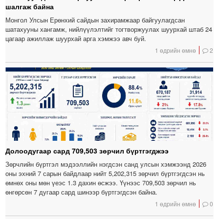
шалгаж байна
Монгол Улсын Ерөнхий сайдын захирамжаар байгуулагдсан
шатахууны хангамж, нийлүүлэлтийг тогтворжуулах шуурхай штаб 24
цагаар ажиллаж шуурхай арга хэмжээ авч буй.
1 өдрийн өмнө
2
Долоодугаар сард 709,503 зөрчил бүртгэгджээ
Зөрчлийн бүртгэл мэдээллийн нэгдсэн санд улсын хэмжээнд 2026
оны эхний 7 сарын байдлаар нийт 5,202,315 зөрчил бүртгэгдсэн нь
өмнөх оны мөн үеэс 1.3 дахин өсжээ. Үүнээс 709,503 зөрчил нь
өнгөрсөн 7 дугаар сард шинээр бүртгэгдсэн байна.
1 өдрийн өмнө
0