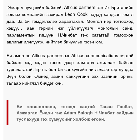
-Ямар ч нууц зүйл байхгүй. Atticus partners гэж Их Британийн
зөвлөх компанийн захирал Leon Cook надад хандсан юм л
даа. За би тэмдэглэлээ хараатахъя. Монгол нэр тогтооход
хэцүү… аан тэрний нэг үйлчлүүлэгч монголын сайд,
парламентын гишүүн Н.Чинбат гэж хатагтай томоохон
авлигыг илчлүүлж, нийтлэл бичүүлье гэсэн юм.
Би өмнө нь Atticus partners-ыг Atticus communications нэртэй
байхад хэд хэдэн төсөл дээр хамтарч ажиллаж байсан
туршлагатай. Ер нь бол би санхүүгийн чиглэлээр тэр дундаа
Зүүн болон Өмнөд азийн санхүүгийн зах зээлийн орчны
талаар нийтлэл бичдэг хүн.
Би зөвшөөрсөн, тэгээд надтай Танан Ганбат,
Азжаргал Ёндон гэж Adam Balogh Н.Чинбат сайдын
туслахууд гэх хүмүүсийг холбож өгсөн.