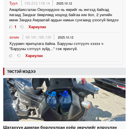
Туул
103.212.118.14
2025.10.12
Амарбаясгалан Оюунэрдэнэ нь өөрийг нь ингээд байхад
яагаад Зандкаг бөөрлөөд ноцоод байгаа юм бол, 2 уилийн
өмнө Зандка Амраатай ардын намын сунгаанд үзээгүй биздээ
1
Хариулах
зочин
66.181.185.135
2025.10.12
Хуурамч ярилцлага байна. Барууны сэтгүүлч хэзээ ч
"Барууны сэтгүүл зүйд..." гэж ярихгүй.
Хариулах
ТӨСТЭЙ МЭДЭЭ
Шатахуун дамлан борлуулсан хоёр зөрчлийг илрүүлэн