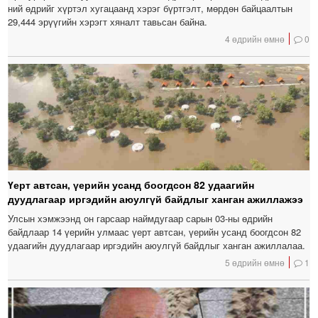
ний өдрийг хүртэл хугацаанд хэрэг бүртгэлт, мөрдөн байцаалтын
29,444 эрүүгийн хэрэгт хяналт тавьсан байна.
4 өдрийн өмнө
0
Үерт автсан, үерийн усанд боогдсон 82 удаагийн
дуудлагаар иргэдийн аюулгүй байдлыг ханган ажиллажээ
Улсын хэмжээнд он гарсаар наймдугаар сарын 03-ны өдрийн
байдлаар 14 үерийн улмаас үерт автсан, үерийн усанд боогдсон 82
удаагийн дуудлагаар иргэдийн аюулгүй байдлыг ханган ажиллалаа.
5 өдрийн өмнө
1