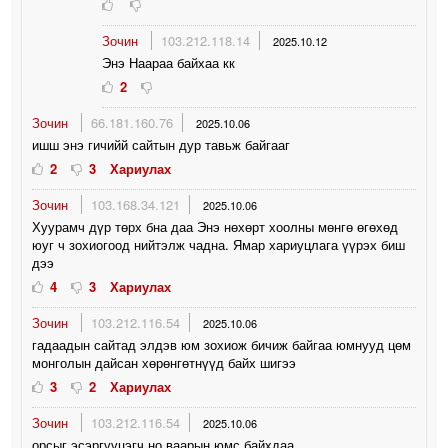
Зочин
103.212.118.14
2025.10.12
Энэ Наараа байхаа кк
2
Зочин
66.181.160.76
2025.10.06
ишш энэ гичийй сайтын дур тавьж байгааг
2
3
Хариулах
Зочин
103.168.34.121
2025.10.06
Хуурамч дүр төрх бна даа Энэ нөхөрт хоолны мөнгө өгөхөд
юуг ч зохиогоод нийтэлж чадна. Ямар хариуцлага үүрэх биш
дээ
4
3
Хариулах
Зочин
103.212.116.54
2025.10.06
гадаадын сайтад элдэв юм зохиож бичиж байгаа юмнууд цөм
монголын дайсан хөрөнгөтнүүд байх шигээ
3
2
Хариулах
Зочин
103.212.116.54
2025.10.06
орсыг эсэргүүцэгч но ваарын юмс байхдаа