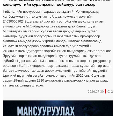
хэлэлцүүлгийн хуралдааныг хойшлуулсан талаар
Нийслэлийн прокурорын газраас яллагдагч Ч.Ренчиндоржид
холбогдуулан яллах дүгнэлт үйлдэж ирүүлсэн эрүүгийн
2403000610249 дугаартай хэргийг тус тойргийн шүүх хүлээн авч,
улмаар шүүгч М.Очбадрахад хуваарилагдсан байна. Шүүгч
М.Очбадрах нь хэргийг хүлээн авсан даруйд өөрийн зүгээс
Баянзүрх дүүргийн прокурорын газарт хяналтын прокуророор
ажиллаж байхдаа дээрх хэргийн мөрдөн шалгах ажиллагаанд
хяналтын прокуророор оролцож байсан тул уг эрүүгийн
2403000610249 дугаартай хэргийг хянан шийдвэрлэх ажиллагаанаас
Эрүүгийн хэрэг хянан шийдвэрлэх тухай хуулийн 10.1 дүгээр
зүйлийн 1 дэх хэсгийн 1.3-т заасан “өмнө нь энэ хэрэгт прокуророор
оролцсон бол” гэх үндэслэлээр татгалзан гарах хүсэлтийг гаргасан
боловч шүүгчээс гаргасан дээрх хүсэлтийг тус тойргийн шүүхийн
Ерөнхий шүүгчийн эзгүйд томилсон шүүгчийн 2026 оны 6 дугаар
сарын 29-ний өдрийн 2930 дугаартай захирамжаар хүлээн авахаас
татгалзаж шийдвэрлэсэн.
2026.07.30
2