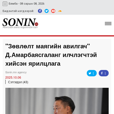
Бямба - 08 сарын 08, 2026
Бидэнтэй нэгдээрэй:
"Зөвлөлт маягийн авилгач"
Улс төр, эдийн засаг
Д.Амарбаясгаланг илчлэгчтэй
Гэмт хэрэг
хийсэн ярилцлага
Нийгэм, соёл
Sonin.mn agency
2025.10.06
Спорт
Сэтгэгдэл (43)
Easy news