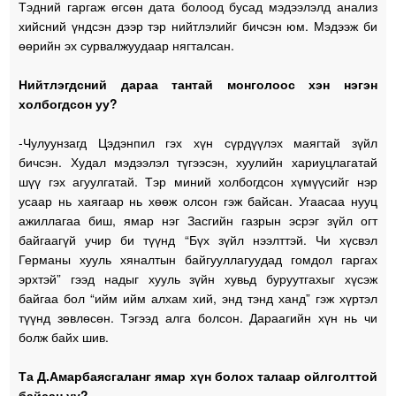
Тэдний гаргаж өгсөн дата болоод бусад мэдээлэлд анализ
хийсний үндсэн дээр тэр нийтлэлийг бичсэн юм. Мэдээж би
өөрийн эх сурвалжуудаар нягталсан.
Нийтлэгдсний дараа тантай монголоос хэн нэгэн
холбогдсон уу?
-Чулуунзагд Цэдэнпил гэх хүн сүрдүүлэх маягтай зүйл
бичсэн. Худал мэдээлэл түгээсэн, хуулийн хариуцлагатай
шүү гэх агуулгатай. Тэр миний холбогдсон хүмүүсийг нэр
усаар нь хаягаар нь хөөж олсон гэж байсан. Угаасаа нууц
ажиллагаа биш, ямар нэг Засгийн газрын эсрэг зүйл огт
байгаагүй учир би түүнд “Бүх зүйл нээлттэй. Чи хүсвэл
Германы хууль хяналтын байгууллагуудад гомдол гаргах
эрхтэй” гээд надыг хууль зүйн хувьд буруутгахыг хүсэж
байгаа бол “ийм ийм алхам хий, энд тэнд ханд” гэж хүртэл
түүнд зөвлөсөн. Тэгээд алга болсон. Дараагийн хүн нь чи
болж байх шив.
Та Д.Амарбаясгаланг ямар хүн болох талаар ойлголттой
байсан уу?