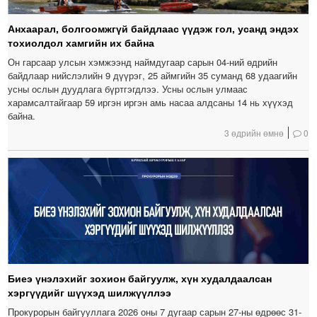
Анхаарал, болгоомжгүй байдлаас үүдэж гол, усанд эндэх
тохиолдол хамгийн их байна
Он гарсаар улсын хэмжээнд наймдугаар сарын 04-ний өдрийн
байдлаар нийслэлийн 9 дүүрэг, 25 аймгийн 35 суманд 68 удаагийн
усны ослын дуудлага бүртгэгдлээ. Усны ослын улмаас
харамсалтайгаар 59 иргэн иргэн амь насаа алдсаны 14 нь хүүхэд
байна.
3 өдрийн өмнө
0
Биеэ үнэлэхийг зохион байгуулж, хүн худалдаалсан
хэргүүдийг шүүхэд шилжүүллээ
Прокурорын байгууллага 2026 оны 7 дугаар сарын 27-ны өдрөөс 31-