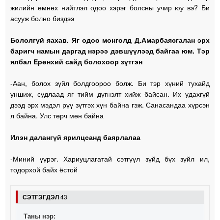
жилийн өмнөх нийтлэл одоо хэрэг болсны учир юу вэ? Би
асууж болно биздээ
Бололгүй яахав. Яг одоо монголд Д.Амарбаясгалан эрх
баригч намын даргад нэрээ дэвшүүлээд байгаа юм. Тэр
ялбал Ерөнхий сайд болохоор зүтгэн
-Аан, болох зүйл болдгоороо болж. Би тэр хүний тухайд
уншиж, судлаад яг тийм дүгнэлт хийж байсан. Их удахгүй
дээд эрх мэдэл рүү зүтгэх хүн байна гэж. Санасандаа хүрсэн
л байна. Улс төрч мөн байна
Илэн далангүй ярилцсанд баярлалаа
-Миний үүрэг. Хариуцлагатай сэтгүүл зүйд бүх зүйл ил,
тодорхой байх ёстой
СЭТГЭГДЭЛ
43
Таны нэр: