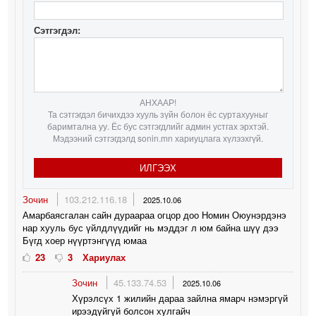
Сэтгэгдэл:
АНХААР!
Та сэтгэгдэл бичихдээ хууль зүйн болон ёс суртахууныг
баримтална уу. Ёс бус сэтгэгдлийг админ устгах эрхтэй.
Мэдээний сэтгэгдэлд sonin.mn хариуцлага хүлээхгүй.
ИЛГЭЭХ
Зочин
103.212.116.18
2025.10.06
Амарбаясгалан сайн дураараа огцор доо Номин Оюунэрдэнэ
нар хууль бус үйлдлүүдийг нь мэддэг л юм байна шүү дээ
Бүгд хоер нүүртэнгүүд юмаа
23
3
Хариулах
Зочин
45.133.74.53
2025.10.06
Хүрэлсүх 1 жилийн дараа зайлна ямарч нэмэргүй
ирээдүйгүй болсон хулгайч