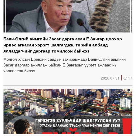
Баян-Өлгий аймгийн Засаг дарга асан Е.Зангар цоохор
ирвэс агнасан хэрэгт шалгагдаж, төрийн албанд
яллагдагчийг даргаар томилсон байжээ
Монгол Улсын Ерөнхий сайдын захирамжаар Баян-Өлгий аймгийн
Засаг даргаар ажиллаж байсан Е.Зангарыг үүрэгт ажлаас нь
чөлөөлсөн билээ.
2026.07.31
17