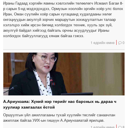
Ираны Гадаад хэргийн яамны хэвлэлийн төлөөлөгч Исмаил Багаи 8-
р сарын 5-нд мэдэгдэхдээ, Ормузын хоолойн эргийн хоёр улс болох
Иран, Оман сүүлийн хоёр сарын хугацаанд худалдааны хөлөг
онгоцнуудын аюулгүй зорчих маршрутын зохицуулалтын талаар
хэлэлцээ хийж ирсэн бөгөөд холбогдох техник, хууль эрх зүй,
аюулгүй байдал хийгээд байгаль орчны асуудлуудыг Ираны
холбогдох байгууллагууд хянаж байгаа гэжээ.
1 өдрийн өмнө
0
А.Ариунзаяа: Хүний нэр төрийг нас барсных нь дараа ч
хуулиар хамгаалах ёстой
Оршуулгын үйл ажиллагааны тухай хуулийн төслийг санаачлан
ажиллаж байгаа УИХ-ын гишүүн А.Ариунзаяатай ярилцав.
1 өдрийн өмнө
8