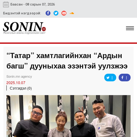
Баасан - 08 сарын 07, 2026
Бидэнтэй нэгдээрэй:
“Татар” хамтлагийнхан “Ардын
Улс төр, эдийн засаг
багш” дууныхаа эзэнтэй уулзжээ
Гэмт хэрэг
Sonin.mn agency
Нийгэм, соёл
2025.10.07
Сэтгэгдэл (0)
Спорт
Easy news