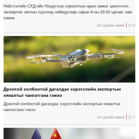
Нийслэлийн СХД-ийн Нэгдүгээр хорооллын арын замыг шинэчлэх,
засварлах ажлын хүрээнд наймдугаар сарын 6-ны 23:00 цагаас зам
хаана.
24 цагийн өмнө
0
Дронтой холбоотой дагалдах хэрэгслийн экспортын
хяналтыг чангатгана гэжээ
Дронтой холбоотой дагалдах хэрэгслийн экспортын хяналтыг
чангатгана гэжээ
24 цагийн өмнө
1