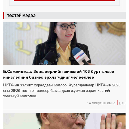
ТӨСТЭЙ МЭДЭЭ
Б.Сэмжидмаа: Зөвшөөрлийн шинжтэй 103 бүртгэлээс
нийслэлийн бизнес эрхлэгчдийг чөлөөллөө
НИТХ-ын ээлжит хуралдаан боллоо. Хуралдаанаар НИТХ-ын 2025
оны 25/29 тоот тогтоолоор батлагдсан журмын зарим хэсгийг
хүчингүй болголоо.
14 минутын өмнө
0