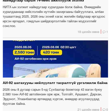
наймдугаар сарын 14-нөөс ажиллуулж эхэлнэ
НИТХ-ын ээлжит наймдугаар хуралдаан болж байна. Өнөөдрийн
хуралдаанаар нийслэлийн нутгийн захиргааны байгууллага, албан
тушаалтанд 2025, 2026 оны эхний хагас жилийн байдлаар иргэдээс
ирсэн өргөдөл, гомдлын шийдвэрлэлтийн тайлан мэдээллийг
сонслоо.
18 цагийн өмнө
1
АИ-92 шатахууны нийлүүлэлт тасралтгүй үргэлжилж байна
2026 оны 8 дугаар сарын 5-нд Сүхбаатар боомтоор 43 вагон буюу
2,580 тонн АИ-92 автобензин орж ирж, Толгойт, Аршаант, Дархан,
Эрдэнэт, Улаанбаатар өртөөдөд хүргэж, өнөөдөр агуулахуудад
буулгаж байна.
21 цагийн өмнө
0