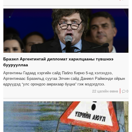
Бразил Аргентинтай дипломат харилцааны түвшнээ
буурууллаа
Аргентины Гадаад хэргийн сайд Пабло Кирно 5-нд хэлэхдээ,
Аргентинаас Бразильд суугаа Элчин сайд Даниел Раймонди ойрын
өдрүүдэд “улс орондоо амрахаар буцна” гэж мэдэгдлээ.
22 цагийн өмнө
0