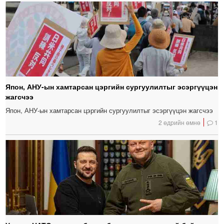
Япон, АНУ-ын хамтарсан цэргийн сургуулилтыг эсэргүүцэн
жагсчээ
Япон, АНУ-ын хамтарсан цэргийн сургуулилтыг эсэргүүцэн жагсчээ
2 өдрийн өмнө
1