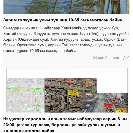
Зарим голуудын усны түвшин 10-65 см нэмэгдсэн байна
Өнөөдөр (2026.08.05) байдлаар Хөвсгөлийн уулсаас усжих Үүр,
Хэнтий нурууны баруун хажуугаас усжих Туул (Лүн), зүүн хажуугийн
Хэрлэн (Өндөрхаан сум), Хангай нурууны араас усжих Орхон (Бат-
Өлзий, Орхонтуул сум), өврийн Түй зэрэг голуудын усны түвшин
өмнөх өдрөөс 10-65 см нэмэгдсэн байна.
24 цагийн өмнө
0
Нэгдүгээр хорооллын арын замыг наймдугаар сарын 6-ны
23:00 цагаас түр хааж, борооны ус зайлуулах шугамын
хөндлөн сэтэлгээ хийнэ