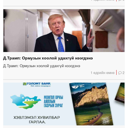
Д.Трамп: Ормузын хоолой удахгүй нээгдэнэ
Д.Трамп: Ормузын хоолой удахгүй нээгдэнэ
1 өдрийн өмнө
2