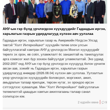
АНУ-ын гэр бүлд үрчлэгдсэн хүүхдүүдийг Гадаадын иргэн,
харьяатын газрын удирдлагууд хүлээн авч уулзлаа
Гадаадын иргэн, харьяатын газар нь Америкийн Нэгдсэн Улсад
төвтэй "Холт Интернэйшнл" хүүхдийн төлөө олон улсын
байгууллагатай хамтран АНУ-д үрчлэгдсэн Монгол хүүхдүүдийг
төрөлх эх орон, өв соёл, уламжлалт ёс заншилтай нь танилцуулах
арга хэмжээг жил бүр зохион байгуулдаг уламжлалтай. Энэ удаад
2002-2007 онд АНУ-ын гэр бүлд үрчлэгдсэн хүүхдүүд болон үрчилж
авсан аав, ээжийг нь Гадаадын иргэн, харьяатын газрын
удирдлагууд өнөөдөр (2026.08.04) хүлээн авч уулзлаа. Уулзалтын
үеэр үрчлэгдсэн хүүхдүүдийн боловсрол, мэргэжил, ажил,
амьдралын талаар ярилцаж, төрсөн нутаг, эх орондоо ирсэн
сэтгэгдлээс хуваалцав. Мөн "Холт Интернэйшнл" байгууллагын
төлөөлөлтэй цаашдын хамтын ажиллагааны талаар санал
солилцсон юм.
2 өдрийн өмнө
9