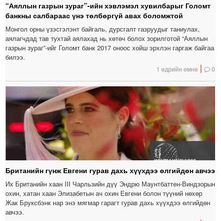
“Аяллын газрын зураг”-ийн хэвлэмэл хувилбарыг Голомт
банкны салбараас үнэ төлбөргүй авах боломжтой
Монгол орны үзэсгэлэнт байгаль, дурсгалт газруудыг таниулах,
аялагчдад тав тухтай аялахад нь хөтөч болох зорилготой “Аяллын
газрын зураг”-ийг Голомт банк 2017 оноос хойш эрхлэн гаргаж байгаа
билээ.
1 өдрийн өмнө
0
Британийн гүнж Евгени гурав дахь хүүхдээ өлгийдөн авчээ
Их Британийн хаан III Чарльзийн дүү Эндрю Маунтбаттен-Виндзорын
охин, хатан хаан Элизабетын ач охин Евгени болон түүний нөхөр
Жак Бруксбэнк нар энэ мягмар гарагт гурав дахь хүүхдээ өлгийдөн
авчээ.