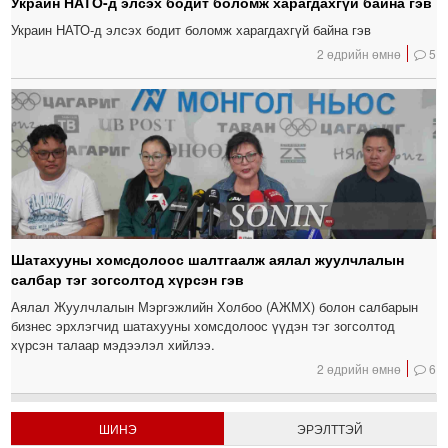
Украин НАТО-д элсэх бодит боломж харагдахгүй байна гэв
Украин НАТО-д элсэх бодит боломж харагдахгүй байна гэв
2 өдрийн өмнө
5
Шатахууны хомсдолоос шалтгаалж аялал жуулчлалын
салбар тэг зогсолтод хүрсэн гэв
Аялал Жуулчлалын Мэргэжлийн Холбоо (АЖМХ) болон салбарын
бизнес эрхлэгчид шатахууны хомсдолоос үүдэн тэг зогсолтод
хүрсэн талаар мэдээлэл хийлээ.
2 өдрийн өмнө
6
ШИНЭ
ЭРЭЛТТЭЙ