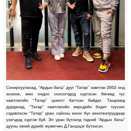
Сонирхуулахад, “Ардын багш” дууг “Татар” хамтлаг 2002 онд
зохиож, мөн ондоо сонсогчдод хүргэсэн бөгөөд тус
хамтлагийн “Татар” цомогт багтсан байдаг. Ташрамд
дурдахад, “Татар” хамтлагийн өөрсдийн бодит түүхээс
сэдэвлэсэн “Татар” уран сайхны киног бүх кинотеатруудаар
үзэгчдэд хүргэж буй. Эл уран бүтээлд тэдний “Ардын багш”
дууны эзний дүрийг жүжигчин Д.Ганцэцэг бүтээсэн.