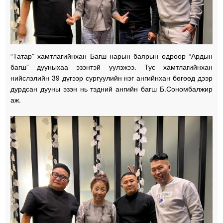
“Татар” хамтлагийнхан Багш нарын баярын өдрөөр “Ардын
багш” дууныхаа эзэнтэй уулзжээ. Тус хамтлагийнхан
нийслэлийн 39 дүгээр сургуулийн нэг ангийнхан бөгөөд дээр
дурдсан дууны эзэн нь тэдний ангийн багш Б.Сономбалжир
аж.