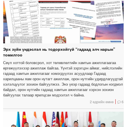
Эрх зүйн үндэслэл нь тодорхойгүй “гадаад элч нарын”
томилгоо
Сөүл хоттой боловсрол, хот төлөвлөлтийн хамтын ажиллагаагаа
өргөжүүлэхээр ажиллаж байгаа. Үүнтэй зэрэгцэн аймаг, нийслэлийн
гадаад хамтын ажиллагааг нэмэгдүүлэх асуудлаар Гадаад
харилцааны яам орон нутагт ажиллаж, орон нутгийн удирдлагуудтай
хэлэлцүүлэг зохион байгуулжээ. Энэ үеэр гадаад бодлогын нэгдмэл
байдал, орон нутгийн гадаад хамтын ажиллагааг хэрхэн зохион
байгуулах талаар ярилцсан мэдээлэл ч байна.
2 өдрийн өмнө
6