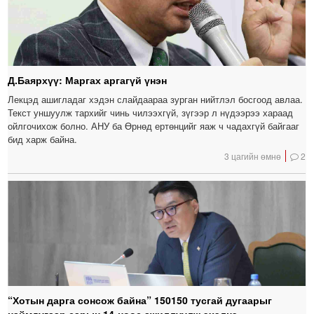
Д.Баярхүү: Маргах аргагүй үнэн
Лекцэд ашигладаг хэдэн слайдаараа зурган нийтлэл босгоод авлаа.
Текст уншуулж тархийг чинь чилээхгүй, зүгээр л нүдээрээ хараад
ойлгочихож болно. АНУ ба Өрнөд ертөнцийг яаж ч чадахгүй байгааг
бид харж байна.
3 цагийн өмнө
2
“Хотын дарга сонсож байна” 150150 тусгай дугаарыг