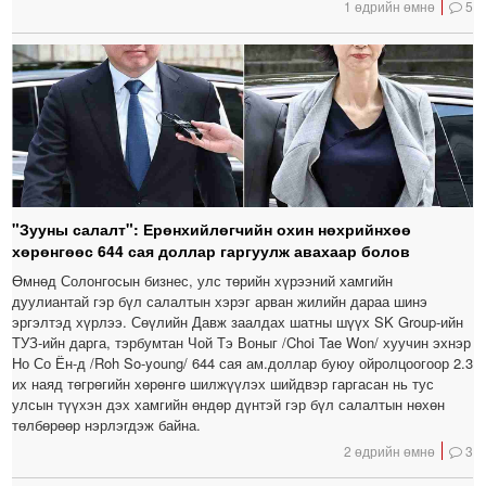
1 өдрийн өмнө
5
"Зууны салалт": Ерөнхийлөгчийн охин нөхрийнхөө
хөрөнгөөс 644 сая доллар гаргуулж авахаар болов
Өмнөд Солонгосын бизнес, улс төрийн хүрээний хамгийн
дуулиантай гэр бүл салалтын хэрэг арван жилийн дараа шинэ
эргэлтэд хүрлээ. Сөүлийн Давж заалдах шатны шүүх SK Group-ийн
ТУЗ-ийн дарга, тэрбумтан Чой Тэ Воныг /Choi Tae Won/ хуучин эхнэр
Но Со Ён-д /Roh So-young/ 644 сая ам.доллар буюу ойролцоогоор 2.3
их наяд төгрөгийн хөрөнгө шилжүүлэх шийдвэр гаргасан нь тус
улсын түүхэн дэх хамгийн өндөр дүнтэй гэр бүл салалтын нөхөн
төлбөрөөр нэрлэгдэж байна.
2 өдрийн өмнө
3