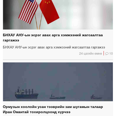
БНХАУ АНУ-ын эсрэг авах арга хэмжээний жагсаалтаа
гаргажээ
БНХАУ АНУ-ын эсрэг авах арга хэмжээний жагсаалтаа гаргажээ
24 цагийн өмнө
10
Ормузын хоолойн усан тээврийн зам шугамын талаар
Иран Омантай тохиролцоонд хүрчээ