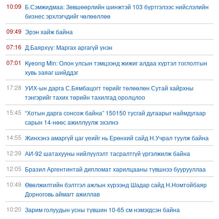
10:09
Б.Сэмжидмаа: Зөвшөөрлийн шинжтэй 103 бүртгэлээс нийслэлийн
бизнес эрхлэгчдийг чөлөөллөө
09:49
Эрэн хайж байна
07:16
Д.Баярхүү: Маргах аргагүй үнэн
07:01
Kyeong Min: Олон улсын тэмцээнд жижиг алдаа хүртэл тоглолтын
хувь заяаг шийддэг
17:28
УИХ-ын дарга С.Бямбацогт төрийг төлөөлөн Сутай хайрхны
тэнгэрийг тахих төрийн тахилгад оролцлоо
15:45
“Хотын дарга сонсож байна” 150150 тусгай дугаарыг наймдугаар
сарын 14-нөөс ажиллуулж эхэлнэ
14:55
Жинхэнэ амаргүй цаг үеийг нь Ерөнхий сайд Н.Учрал туулж байна
12:39
АИ-92 шатахууны нийлүүлэлт тасралтгүй үргэлжилж байна
12:05
Бразил Аргентинтай дипломат харилцааны түвшнээ буурууллаа
10:49
Өвөлжилтийн бэлтгэл ажлын хүрээнд Шадар сайд Н.Номтойбаяр
Дорноговь аймагт ажиллав
10:20
Зарим голуудын усны түвшин 10-65 см нэмэгдсэн байна