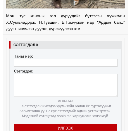
Мөн тус киноны гол дүрүүдийг бүтээсэн жүжигчин
Х.Сумъяадорж, Н.Түвшин, Б.Тэмүүжин нар “Ардын багш”
дууг шинэчлэн дуулж, дүрсжүүлсэн юм.
СЭТГЭГДЭЛ
0
Таны нэр:
Сэтгэгдэл:
АНХААР!
Та сэтгэгдэл бичихдээ хууль зүйн болон ёс суртахууныг
баримтална уу. Ёс бус сэтгэгдлийг админ устгах эрхтэй.
Мэдээний сэтгэгдэлд sonin.mn хариуцлага хүлээхгүй.
ИЛГЭЭХ