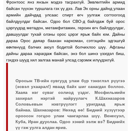
Фронтоос янз янзын мэдээ тасрахгүй. Зөвлөлтийн армид
байсан түүхэн туршлага гэх үү дээ. Лав Эх орны дайнд улаан
армийн дайчдад улсаас спирт өгч уулгаж согтоогоод
байлдуулдаг байсан. Одоо бол СВО-д байлдаж буй орос
цэргүүдэд метадон, метамфитамин, героин өгч байлдуулдаг,
давшуулдаг тухай олзны орос цэрэг ярьж байх юм. Дайны
дараа Орос даяар баахан наркоман, сэтгэцийн эдгэшгүй
өвчтөнүүд бэлчих аюул бодитой болчихлоо шүү. Афганы
дайны дараа харагдаж байсан, энэ бол шинэ үзэгдэл биш,
гэхдээ шууд хил залгаа манай улсад сэрэмж илүүдэхгүй.
Оросын ТВ-ийн сувгууд улам бүр тэнэглэл рүүгээ
(эсвэл ухаарал!) яваад байх шиг санагдах боллоо.
Хааяа нэг суваг солиод үздэг. Мосфильмийн
захирал нэртэй найруулагч К.Шахназаров
Соловьевын нэвтрүүлэгт уригдаад ярьж
байнаа. Шахназаров: Нөхөд өө! Бидний хүзүүгээр
ороосон гогцоо улам чангарлаа шүү. Венесуэл,
Куба, Иран дууслаа. Одоо хэний ээлж вэ? Биднийх
үү гэж уулга алдан ярив.