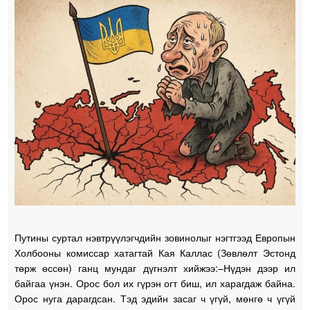
Путины суртал нэвтрүүлэгчдийн зовинолыг нэгтгээд Европын
Холбооны комиссар хатагтай Кая Каллас (Зөвлөлт Эстонд
төрж өссөн) ганц мундаг дүгнэлт хийжээ:–Нүдэн дээр ил
байгаа үнэн. Орос бол их гүрэн огт биш, ил харагдаж байна.
Орос нуга дарагдсан. Тэд эдийн засаг ч үгүй, мөнгө ч үгүй