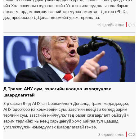
ийн Хэл зохиолын хүрээлэнгийн Утга зохиол судлалын салбарын
эрхлэгч, эрдэм шинжилгээний тэргүүлэх ажилтан. Доктор (Ph.D),
дэд профессор Д.Цэвээндоржийн урьж, ярилцлаа.
19 цагийн өмнө
1
Д.Трамп: АНУ сум, зэвсгийн нөөцөө нэмэгдүүлэх
шаардлагатай
8-р сарын 6-нд АНУ-ын Ерөнхийлөгч Дональд Трамп мэдэгдэхдээ,
АНУ одоогоор их хэмжээний сум, зэвсгийн нөөцтэй бөгөөд зарим
төрлийн сум, зэвсгийн нийлүүлэлтэд бараг хязгаарлалт байхгүй ч
зарим төрлийнх нь нөөц харьцангуй хомс байгаа тул цаашид
үргэлжлүүлэн нэмэгдүүлэх шаардлагатай гэжээ.
3 өдрийн өмнө
2