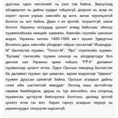
дуусгаж, одоо төгсгөлийг нь үзэх гэж байна. Зөрүүлээд
үйлдвэрлэл нь дайны хурдыг гүйцэхгүй, дээрээс нь асар их
хоригт орсон учраас зэвсгийн эд анги, запас хүрэлцэхгүй
болсон нь илт байна. Даан ч их эрчтэй, тасралтгүй, шөнө
болгон Украины хотуудад цохилт өгөөд байснаас ийнхүү
пуужингийнхаа нөөцийг шавхжээ. Хамгийн сүүлийн шинэхэн
мэдээ. Украины хилээс 1400-1500 км-т орших Удмуртын
Воткинск дахь зэвсгийн үйлдвэрт ойрын тусгалтай “Искандер-
М” баллистик пуужин, “Топол-М”, “Ярс” стратегийн пуужин,
“Булава” тэнгисийн пуужин олноор нь үйлдвэрлэдэг бол
дөнгөж сая Украины арми тийшээ “FP-5” далавчит
пуужингаар цохилт өгчээ. Одоо Оросын нөөцөнд баллистик
ба далавчит пуужин эрс цөөрсөн, зарим мэдээгээр “Циркон”
пуужин дууссан шинжтэй байна. Оросын агаарын дайны
схем ийм шатлалтай явагддаг: Эхлээд маш эрчтэйгээр
харваж бөмбөгдөнө, дараа нь түр амсхийнэ, энэ хооронд
пуужингаа цуглуулж бөөгнүүлнэ бэлтгэнэ, дахиад эрчтэй
цохилт өгнө гэх мэт. Харин тэрхүү агаарын террор нь
украинчуудыг сөхрүүлж чадсангүй.