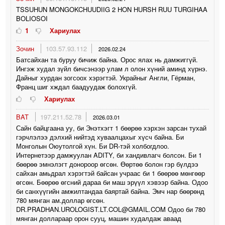
TSSUHUN MONGOKCHUUDIIG 2 HON HURSH RUU TURGIHAA
BOLIOSOI
1
Хариулах
Зочин
103.57.93.112
2026.02.24
Батсайхан та буруу бичиж байна. Орос ялах нь дамжиггүй.
Ингэж худал зүйл бичсэнээр улам л олон хүний аминд хүрнэ.
Дайныг хурдан зогсоох хэрэгтэй. Украйныг Англи, Гёрман,
Франц шиг хждал баадуудаж болохгүй.
Хариулах
BAT
197.211.52.78
2026.03.01
Сайн байцгаана уу, би Энэтхэгт 1 бөөрөө хэрхэн зарсан тухай
гэрчлэлээ дэлхий нийтэд хуваалцахыг хүсч байна. Би
Монголын Оюутолгой хүн. Би DR-тэй холбогдлоо.
Интернетээр дамжуулан ADITY, би хандивлагч болсон. Би 1
бөөрөө эмнэлэгт донороор өгсөн. Өөртөө болон гэр бүлдээ
сайхан амьдрал хэрэгтэй байсан учраас би 1 бөөрөө мөнгөөр
өгсөн. Бөөрөө өгсний дараа би маш эрүүл хэвээр байна. Одоо
би санхүүгийн амжилтандаа баяртай байна. Эмч нар бөөрөнд
780 мянган ам.доллар өгсөн.
DR.PRADHAN.UROLOGIST.LT.COL@GMAIL.COM Одоо би 780
мянган доллараар орон сууц, машин худалдаж аваад