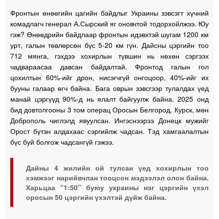
Фронтын өнөөгийн цагийн байдлыг Украины зэвсэгт хүчний
комадлагч генерал А.Сырский яг оновчтой тодорхойлжээ. Юу
гэж? Өнөөдрийн байдлаар фронтын идэвхтэй шугам 1200 км
урт, галын төвлөрсөн бүс 5-20 км гүн. Дайсны цэргийн тоо
712 мянга, гэхдээ хохирлын түвшин нь нөхөн сэргээх
чадвараасаа давсан байдалтай. Фронтод галын гол
цохилтын 60%-ийг дрон, нисэгчгүй онгоцоор, 40%-ийг их
бууны галаар өгч байна. Бага оврын зэвсгээр тулалдах үед
манай цэргүүд 90%-д нь ялалт байгуулж байна. 2025 онд
бид довтолгооны 3 том операц Оросын Белгород, Курск, мөн
Доброполь чиглэлд явуулсан. Ингэснээрээ Донецк мужийг
Орост бүтэн алдахаас сэргийлж чадсан. Тэд хамгаалалтын
бүс буй болгож чадсангүй гэжээ.
Дайны 4 жилийн ой тулсан үед хохирлын тоо
хэмжээг нарийвчлан тооцсон мэдээлэл олон байна.
Харьцаа “1:50” буюу украины нэг цэргийн үхэл
оросын 50 цэргийн үхэлтэй дүйж байна.