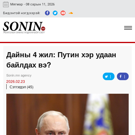
Мягмар - 08 сарын 11, 2026
Бидэнтэй нэгдээрэй:
Дайны 4 жил: Путин хэр удаан
Улс төр, эдийн засаг
байлдах вэ?
Гэмт хэрэг
Sonin.mn agency
Нийгэм, соёл
2026.02.23
Сэтгэгдэл (45)
Спорт
Easy news