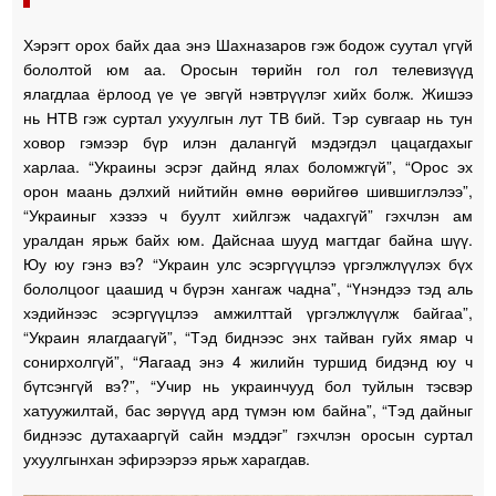
Хэрэгт орох байх даа энэ Шахназаров гэж бодож суутал үгүй
бололтой юм аа. Оросын төрийн гол гол телевизүүд
ялагдлаа ёрлоод үе үе эвгүй нэвтрүүлэг хийх болж. Жишээ
нь НТВ гэж суртал ухуулгын лут ТВ бий. Тэр сувгаар нь тун
ховор гэмээр бүр илэн далангүй мэдэгдэл цацагдахыг
харлаа. “Украины эсрэг дайнд ялах боломжгүй”, “Орос эх
орон маань дэлхий нийтийн өмнө өөрийгөө шившиглэлээ”,
“Украиныг хэзээ ч буулт хийлгэж чадахгүй” гэхчлэн ам
уралдан ярьж байх юм. Дайснаа шууд магтдаг байна шүү.
Юу юу гэнэ вэ? “Украин улс эсэргүүцлээ үргэлжлүүлэх бүх
бололцоог цаашид ч бүрэн хангаж чадна”, “Үнэндээ тэд аль
хэдийнээс эсэргүүцлээ амжилттай үргэлжлүүлж байгаа”,
“Украин ялагдаагүй”, “Тэд биднээс энх тайван гуйх ямар ч
сонирхолгүй”, “Яагаад энэ 4 жилийн туршид бидэнд юу ч
бүтсэнгүй вэ?”, “Учир нь украинчууд бол туйлын тэсвэр
хатуужилтай, бас зөрүүд ард түмэн юм байна”, “Тэд дайныг
биднээс дутахааргүй сайн мэддэг” гэхчлэн оросын суртал
ухуулгынхан эфирээрээ ярьж харагдав.