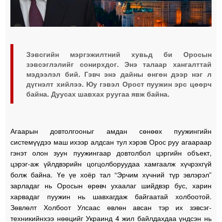
Зэвсгийн мэргэжилтний хувьд би Оросын
зэвсэглэлийг сонирхдог. Энэ талаар хангалттай
мэдээлэл бий. Гэвч энэ дайны өнгөн дээр нэг л
дүгнэлт хийлээ. Юу гэвэл Орост пуужин эрс цөөрч
байна. Дуусах шавхах руугаа явж байна.
Агаарын довтолгооныг амдан сөнөөх пуужингийн
системүүдээ маш ихээр алдсан тул хэрэв Орос руу агаараар
гэнэт олон зуун пуужингаар довтолбол цэргийн объект,
цэрэг-аж үйлдвэрийн цогцолборуудаа хамгаалж хүчрэхгүй
болж байна. Үе үе хоёр тал “Эрчим хүчний түр эвлэрэл”
зарладаг нь Оросын өрөвч ухаалаг шийдвэр бус, харин
харвадаг пуужин нь шавхагдаж байгаатай холбоотой.
Зөвлөлт Холбоот Улсаас өвлөн авсан тэр их зэвсэг-
техникийнхээ нөөцийг Украинд 4 жил байлдахдаа үндсэн нь