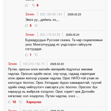
8
Зочин
202.126.90.134
2026.02.23
Эмээ уу,,,дебиль ээ,,,
5
Зочин
202.179.24.59
2026.02.24
Буриадуудын Русская сказка. Та нар социализмын
үеэс Монголчуудад яс үндсээрээ гайхуулж
согтуурдаг.
1
Зочин
103.212.162.75
2026.02.23
Путин, оросын олон жилийн империйн бодлогыг мөхөөж
чадлаа. Оросын эдийн засаг, нэр хүнд, гадаад харилцааг
олон арван жилээр ухрааж чадлаа. Орос НАТО-той улам их
хиллэдэг боллоо. Орос Хятадаас бүрэн хамааралтай, түүхий
эдийн хямд нийлүүлэгч хавсарга улс боллоо. Оросоос бүх
хөршүүд нь жийрхэж холдлоо. Орос хоригт орж Дэлхийн
хөгжлөөс хол хоцорлоо. Путин чадлаа, хэхэ ...
10
Хариулах
Зочин
86.169.199.112
2026.02.23