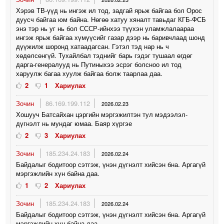
Хэрэв ТВ-үүд нь ингэж ил тод, задгай ярьж байгаа бол Орос
дуусч байгаа юм байна. Нөгөө хатуу хяналт тавьдаг КГБ-ФСБ
энэ тэр нь уг нь бол СССР-ийнхээ түүхэн уламжлалаараа
ингэж ярьж байгаа хүмүүсийг газар дээр нь баривчлаад шонд
дүүжилж шоронд хатаадагсан. Гэтэл тэд нар нь ч
хөдөлсөнгүй. Тухайлбал тэднийг барь гэдэг тушаал өгдөг
дарга-генералууд нь Путиныхээ эсрэг болсноо ил тод
харуулж багаа хуулж байгаа болж таарлаа даа.
2
1
Хариулах
Зочин
86.169.199.112
2026.02.23
Хошууч Батсайхан цэргийн мэргэжилтэн тул мэдээлэл-
дүгнэлт нь мундаг юмаа. Баяр хүргэе
2
3
Хариулах
Зочин
185.234.24.183
2026.02.24
Байдалыг бодитоор сэтгэж, үнэн дүгнэлт хийсэн бна. Аргагүй
мэргэжлийн хүн байна даа.
1
2
Хариулах
Зочин
185.234.24.183
2026.02.24
Байдалыг бодитоор сэтгэж, үнэн дүгнэлт хийсэн бна. Аргагүй
мэргэжлийн хүн байна даа.