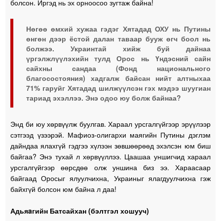
болсон. Иргэд нь эх орноосоо зугтаж байна!
Нөгөө өмхий хужаа гэдэг Хятадад ОХУ нь Путины
өнгөн дээр ёстой далан таваар бууж өгч боол нь
болжээ. Украинтай хийж буй дайнаа
үргэлжлүүлэхийн тулд Орос нь Үндэсний сайн
сайхны сандаа (Фонд национального
благосостояния) хадгалж байсан нийт алтныхаа
71% гаруйг Хятадад шилжүүлсэн гэх мэдээ шуугиан
тариад эхэллээ. Энэ одоо юу болж байнаа?
Энд би юу хөрвүүлж буулгав. Хараал урсгалгүйгээр эрүүлээр
сэтгээд үзээрэй. Мафиоз-олигархи маягийн Путины дэглэм
дайндаа ялахгүй гэдгээ хүлээн зөвшөөрөөд эхэлсэн юм биш
байгаа? Энэ тухай л хөрвүүллээ. Цаашаа уншигчид хараал
урсгалгүйгээр өөрсдөө олж уншина биз ээ. Хараасаар
байгаад Оросыг ялуулчихна, Украиныг ялагдуулчихна гэж
байхгүй болсон юм байна л даа!
Адьяaгийн Батсайхан (бэлтгэл хошууч)