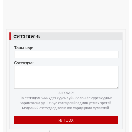
СЭТГЭГДЭЛ
45
Таны нэр:
Сэтгэгдэл:
АНХААР!
Та сэтгэгдэл бичихдээ хууль зүйн болон ёс суртахууныг
баримтална уу. Ёс бус сэтгэгдлийг админ устгах эрхтэй.
Мэдээний сэтгэгдэлд sonin.mn хариуцлага хүлээхгүй.
ИЛГЭЭХ