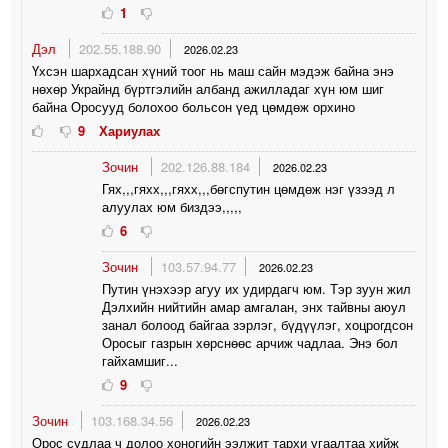
1
Дэл
202.55.188.90
2026.02.23
Үхсэн шархадсан хүний тоог нь маш сайн мэдэж байна энэ
нөхөр Украйнд бүртгэлийн албанд ажилладаг хүн юм шиг
байна Оросууд болохоо больсон үед цөмдөж орхино
9
Хариулах
Зочин
202.126.88.184
2026.02.23
Гях,,,гяхх,,,гяхх,,,бөгспутин цөмдөж нэг үзээд л
алуулах юм биздээ,,,,,
6
Зочин
103.57.94.77
2026.02.23
Путин үнэхээр агуу их удирдагч юм. Тэр зуун жил
Дэлхийн нийтийн амар амгалан, энх тайвны аюул
занал болоод байгаа зэрлэг, бүдүүлэг, хоцрогдсон
Оросыг газрын хөрснөөс арчиж чадлаа. Энэ бол
гайхамшиг...
9
Зочин
103.168.34.56
2026.02.23
Орос судлаа ч долоо хоногийн ээлжит тархи угаалтаа хийж