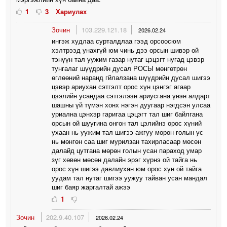
1
3
Хариулах
Зочин
103.229.121.18
2026.02.24
ингэж худлаа сурталдлаа гээд орсоосюм
хэлтрээд унахгүй юм чинь дээ орсын шивэр ой
тэнүүн тал уужим газар нутаг цэцэгт нугад цэвэр
тунгалаг шүүдрийн дусал РОСЫ мөнгөтрөн
өглөөний наранд гйлалзана шүүдрийн дусал шигээ
цэвэр ариухан сэтгэлт орос хүн цэнгэг агаар
цээлийн усандаа сэтгэлээн ариусгана үнэн алдарт
шашны үй түмэн хонх нэгэн дуугаар нэгдсэн улсаа
уриална цэнхэр гаригаа цэцэгт тал шиг байлгана
орсын ой шуугина онгон тал цэлийнэ орос хүний
ухаан нь уужим тал шигээ ажгуу мөрөн голын ус
нь мөнгөн саа шиг мурилзан тахирласаар мөсөн
далайд цутгана мөрөн голын усан параход умар
зүг хөвөн мөсөн далайн эрэг хүрнэ ой тайга нь
орос хүн шигээ давлиухан юм орос хүн ой тайга
уудам тал нутаг шигээ уужуу тайван усан мандал
шиг баяр жаргалтай ажээ
1
Зочин
202.9.40.107
2026.02.24