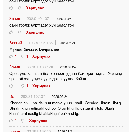
сайн тоолж бүртгэдэг хүн бололтой
Хариулах
Зочин
202.9.40.107
2026.02.24
сайн тоолж бүртгэдэг хүн бололтой
Хариулах
Баагий
103.57.95.186
2026.02.24
Мундаг бичжээ. Баярлалаа
1
1
Хариулах
Зочин
66.181.188.120
2026.02.24
Орос улс хэчнээн бол хэчнээн удаан байлдаж чадна. Украйнд
эрэгтэй хүн үлдэх үү гэдэг асуудал байна.
1
1
Хариулах
Dd
202.21.107.37
2026.02.24
Kheden ch jil baildakh ni manid yuunii padlii Gehdee Ukrain Ulsiig
Ukrain khun udirdakhgui bol Oros khuniig ustgahiin tuld Ukrain
khunii ami nasiig khairlakhgui baikh shig...
1
Хариулах
Зочин
66.181.187.15
2026.02.24