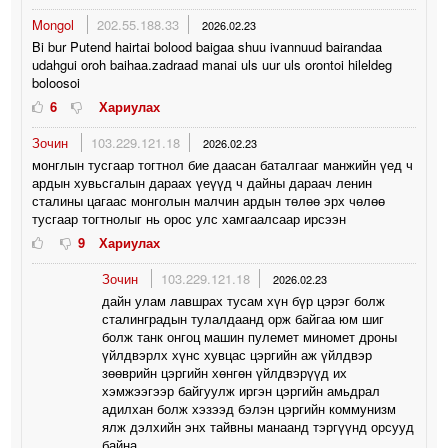
Mongol
202.55.188.33
2026.02.23
Bi bur Putend hairtai bolood baigaa shuu ivannuud bairandaa
udahgui oroh baihaa.zadraad manai uls uur uls orontoi hileldeg
boloosoi
6
Хариулах
Зочин
103.229.121.18
2026.02.23
монглын тусгаар тогтнол бие даасан баталгааг манжийн үед ч
ардын хувьсгалын дараах үеүүд ч дайны дараач ленин
сталины цагаас монголын малчин ардын төлөө эрх чөлөө
тусгаар тогтнолыг нь орос улс хамгаалсаар ирсээн
9
Хариулах
Зочин
103.229.121.18
2026.02.23
дайн улам лавшрах тусам хүн бүр цэрэг болж
сталинградын тулалдаанд орж байгаа юм шиг
болж танк онгоц машин пулемет миномет дроны
үйлдвэрлх хүнс хувцас цэргийн аж үйлдвэр
зөөврийн цэргийн хөнгөн үйлдвэрүүд их
хэмжээгээр байгуулж иргэн цэргийн амьдрал
адилхан болж хэзээд бэлэн цэргийн коммунизм
ялж дэлхийн энх тайвны манаанд тэргүүнд орсууд
байна