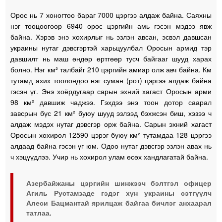
Орос нь 7 хоногтоо бараг 7000 цэргээ алдаж байна. Саяхны
нэг тооцоогоор 6940 орос цэргийн амь гэсэн мэдээ явж
байна. Хэрэв энэ хохирлыг нь эзлэн авсан, эсвэл давшсан
украины нутаг дэвсгэртэй харьцуулбал Оросын армид тэр
давшилт нь маш өндөр өртгөөр тусч байгааг шууд харах
болно. Нэг км² талбайг 210 цэргийн амиар олж авч байна. Км
тутамд ахих тоолондоо нэг суман (рот) цэргээ алдаж байна
гэсэн үг. Энэ хоёрдугаар сарын эхний хагаст Оросын арми
98 км² давшиж чаджээ. Гэхдээ энэ тоон дотор саарал
завсрын бүс 21 км² буюу шууд эзлээд бэхжсэн биш, хэзээ ч
алдаж мэдэх нутаг дэвсгэр орж байна. Сарын эхний хагаст
Оросын хохирол 12590 цэрэг буюу км² тутамдаа 128 цэргээ
алдаад байна гэсэн үг юм. Одоо нутаг дэвсгэр эзлэн авах нь
ч хэцүүдлээ. Учир нь хохирол улам өсөх хандлагатай байна.
Азербайжаны цэргийн шинжээч бэлтгэл офицер
Агиль Рустамзаде гэдэг хүн украины сэтгүүлч
Алеси Бацмантай ярилцаж байгаа бичлэг анхаарал
татлаа.