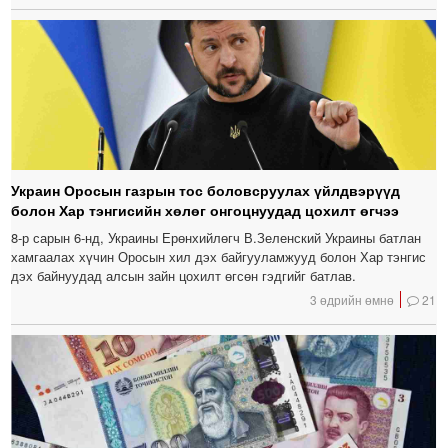
Украин Оросын газрын тос боловсруулах үйлдвэрүүд
болон Хар тэнгисийн хөлөг онгоцнуудад цохилт өгчээ
8-р сарын 6-нд, Украины Ерөнхийлөгч В.Зеленский Украины батлан ​​
хамгаалах хүчин Оросын хил дэх байгууламжууд болон Хар тэнгис
дэх байнуудад алсын зайн цохилт өгсөн гэдгийг батлав.
3 өдрийн өмнө
21