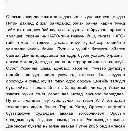
Оросын хохирлоос шатгаалж давшилт нь удааширсан, гэхдээ
Путин дахиад 2 жил байлдахад бэлэн байна, харин түүнд
тийм их нөөц хүч бий юү гэсэн асуултыг тойруулан тэр хоёр
ярилцав. Украин нь НАТО-гийн гишүүн биш, гэхдээ НАТО-
гийн ямар ч гишүүн улсаас илүү хүчтэйгээр өөрийгөө
хамгаалж чадаж байна. Путин ч үүнийг битүүхэн ойлгож
байгаа. Дайнд ялагдсанаа нэг өдөр бүрэн ухаарч, Украиныг
орхиж магадгүй, гэхдээ наана нь террор-дайнаа зогсоохгүй.
Орост Украины Крым, Донбасс хэрэггүй, түүгээр дутахгүй
гэдгийг оросууд яриад ухуулаад эхэлсэн. Гол асуудал
оросуудын хувьд юу вэ гэвэл одоо оросын цэргийн тагнуул
бүтэлгүйтсэн явдал. Энэ нь Запорожийн чиглэлд Украины
зэвсэгт хүчин гэнэт сөрөг давшилтад орсноос харагдлаа.
Путины ялагдлыг юу хурдлуулах вэ гэвэл АНУ Хятадтай
тохиролцох явдал болно. Тэр нь Хятад Оросоос нефтийн
бүтээгдэхүүн худалдан авахаа зогсоочихвол Оросын
ялагдлын хурд 5 дахин нэмэгдэнэ гэж Рустамзаде ярьжээ.
Донбассыг бүхэлд нь эзлэн авахаа Путин 2025 онд амласан