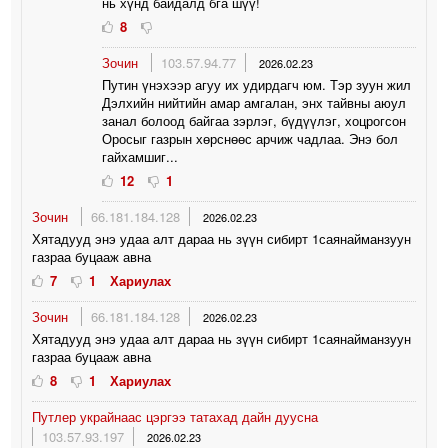
нь хүнд байдалд бга шүү!
8
Зочин
103.57.94.77
2026.02.23
Путин үнэхээр агуу их удирдагч юм. Тэр зуун жил
Дэлхийн нийтийн амар амгалан, энх тайвны аюул
занал болоод байгаа зэрлэг, бүдүүлэг, хоцрогсон
Оросыг газрын хөрснөөс арчиж чадлаа. Энэ бол
гайхамшиг...
12
1
Зочин
66.181.184.128
2026.02.23
Хятадууд энэ удаа алт дараа нь зүүн сибирт 1саянайманзуун
газраа буцааж авна
7
1
Хариулах
Зочин
66.181.184.128
2026.02.23
Хятадууд энэ удаа алт дараа нь зүүн сибирт 1саянайманзуун
газраа буцааж авна
8
1
Хариулах
Путлер украйнаас цэргээ татахад дайн дуусна
103.57.93.197
2026.02.23