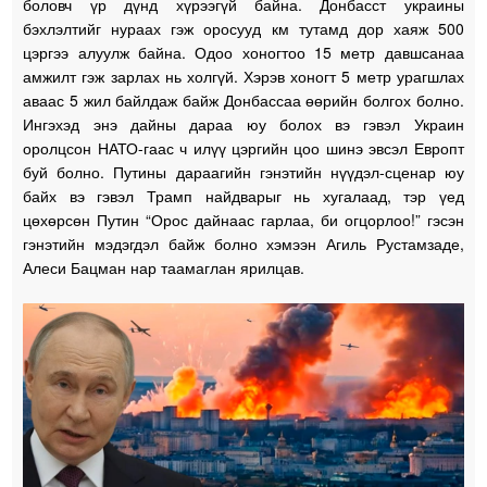
боловч үр дүнд хүрээгүй байна. Донбасст украины
бэхлэлтийг нураах гэж оросууд км тутамд дор хаяж 500
цэргээ алуулж байна. Одоо хоногтоо 15 метр давшсанаа
амжилт гэж зарлах нь холгүй. Хэрэв хоногт 5 метр урагшлах
аваас 5 жил байлдаж байж Донбассаа өөрийн болгох болно.
Ингэхэд энэ дайны дараа юу болох вэ гэвэл Украин
оролцсон НАТО-гаас ч илүү цэргийн цоо шинэ эвсэл Европт
буй болно. Путины дараагийн гэнэтийн нүүдэл-сценар юу
байх вэ гэвэл Трамп найдварыг нь хугалаад, тэр үед
цөхөрсөн Путин “Орос дайнаас гарлаа, би огцорлоо!” гэсэн
гэнэтийн мэдэгдэл байж болно хэмээн Агиль Рустамзаде,
Алеси Бацман нар таамаглан ярилцав.