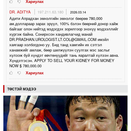
Хариулах
DR. ADITYA
197.211.63.180
2026.03.14
Адити Апрадхан эмнэлгийн эмнэлэг бөөрөө 780,000
ам.доллараар зарах эрүүл, 100% бэлэн бөөрний донор хайж
байгааг олон нийтэд мэдэгдэх зорилгоор энэхүү мэдээллийг
хүргэж байна. Сонирхсон хандивлагчид манай
DR.PRADHAN.UROLOGIST.LT.COL@GMAIL.COM имэйл
хаягаар холбогдоно уу. Бид танд хамгийн их сэтгэл
ханамжийг амлаж, бөөр шилжүүлэн суулгах мэс заслыг
хүлээж буй хүндэт өвчтөнүүдийг тань яаралтай хүлээн авна.
Хүндэтгэсэн. APPLY TO SELL YOUR KIDNEY FOR MONEY
NOW $ 780,000.00
Хариулах
ТӨСТЭЙ МЭДЭЭ