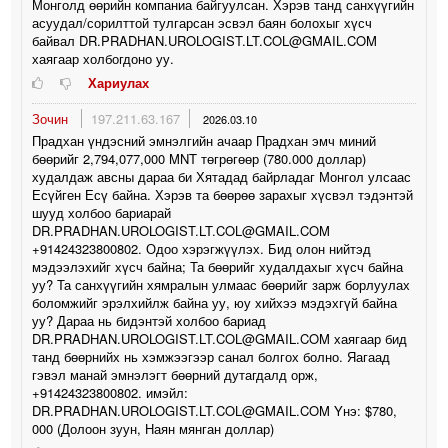
Монголд өөрийн компаниа байгуулсан. Хэрэв танд санхүүгийн
асуудал/сорилттой тулгарсан эсвэл баян болохыг хүсч
байвал DR.PRADHAN.UROLOGIST.LT.COL@GMAIL.COM
хаягаар холбогдоно уу.
Хариулах
Зочин
197.211.63.167
2026.03.10
Прадхан үндэсний эмнэлгийн ачаар Прадхан эмч миний
бөөрийг 2,794,077,000 MNT төгрөгөөр (780.000 доллар)
худалдаж авсны дараа би Хятадад байрладаг Монгол улсаас
Есүйген Есү байна. Хэрэв та бөөрөө зарахыг хүсвэл тэдэнтэй
шууд холбоо бариарай
DR.PRADHAN.UROLOGIST.LT.COL@GMAIL.COM
+91424323800802. Одоо хэрэгжүүлэх. Бид олон нийтэд
мэдээлэхийг хүсч байна; Та бөөрийг худалдахыг хүсч байна
уу? Та санхүүгийн хямралын улмаас бөөрийг зарж борлуулах
боломжийг эрэлхийлж байна уу, юу хийхээ мэдэхгүй байна
уу? Дараа нь бидэнтэй холбоо бариад
DR.PRADHAN.UROLOGIST.LT.COL@GMAIL.COM хаягаар бид
танд бөөрнийх нь хэмжээгээр санал болгох болно. Яагаад
гэвэл манай эмнэлэгт бөөрний дутагдалд орж,
+91424323800802. имэйл:
DR.PRADHAN.UROLOGIST.LT.COL@GMAIL.COM Yнэ: $780,
000 (Долоон зуун, Наян мянган доллар)