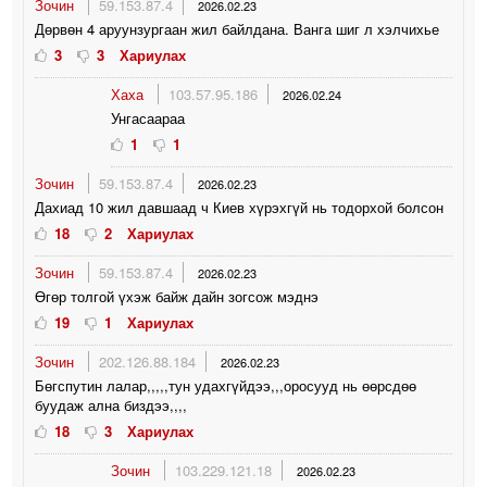
Зочин
59.153.87.4
2026.02.23
Дөрвөн 4 аруунзургаан жил байлдана. Ванга шиг л хэлчихье
3
3
Хариулах
Хаха
103.57.95.186
2026.02.24
Унгасаараа
1
1
Зочин
59.153.87.4
2026.02.23
Дахиад 10 жил давшаад ч Киев хүрэхгүй нь тодорхой болсон
18
2
Хариулах
Зочин
59.153.87.4
2026.02.23
Өгөр толгой үхэж байж дайн зогсож мэднэ
19
1
Хариулах
Зочин
202.126.88.184
2026.02.23
Бөгспутин лалар,,,,,тун удахгүйдээ,,,оросууд нь өөрсдөө
буудаж ална биздээ,,,,
18
3
Хариулах
Зочин
103.229.121.18
2026.02.23