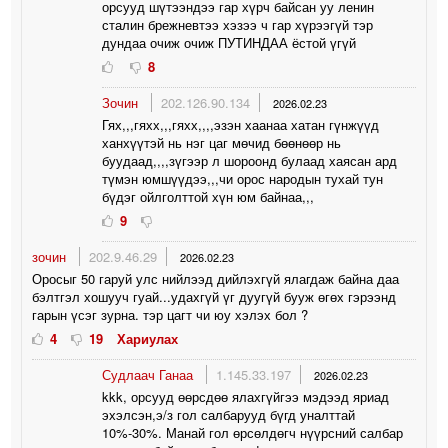
орсууд шүтээндээ гар хүрч байсан уу ленин
сталин брежневтээ хэзээ ч гар хүрээгүй тэр
дундаа очиж очиж ПУТИНДАА ёстой үгүй
8
Зочин
202.126.90.134
2026.02.23
Гях,,,гяхх,,,гяхх,,,,эзэн хаанаа хатан гүнжүүд
ханхүүтэй нь нэг цаг мөчид бөөнөөр нь
буудаад,,,,зүгээр л шороонд булаад хаясан ард
түмэн юмшүүдээ,,,чи орос народын тухай тун
бүдэг ойлголттой хүн юм байнаа,,,
9
зочин
202.9.46.29
2026.02.23
Оросыг 50 гаруй улс нийлээд дийлэхгүй ялагдаж байна даа
бэлтгэл хошууч гуай...удахгүй үг дуугүй бууж өгөх гэрээнд
гарын үсэг зурна. тэр цагт чи юу хэлэх бол ?
4
19
Хариулах
Судлаач Ганаа
1.145.33.197
2026.02.23
kkk, орсууд өөрсдөө ялахгүйгээ мэдээд яриад
эхэлсэн,э/з гол салбарууд бүгд уналттай
10%-30%. Манай гол өрсөлдөгч нүүрсний салбар