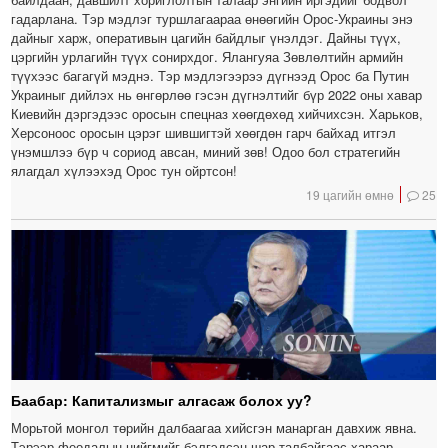
гадарлана. Тэр мэдлэг туршлагаараа өнөөгийн Орос-Украины энэ
дайныг харж, оперативын цагийн байдлыг үнэлдэг. Дайны түүх,
цэргийн урлагийн түүх сонирхдог. Ялангуяа Зөвлөлтийн армийн
түүхээс багагүй мэднэ. Тэр мэдлэгээрээ дүгнээд Орос ба Путин
Украиныг дийлэх нь өнгөрлөө гэсэн дүгнэлтийг бүр 2022 оны хавар
Киевийн дэргэдээс оросын спецназ хөөгдөхөд хийчихсэн. Харьков,
Херсоноос оросын цэрэг шившигтэй хөөгдөн гарч байхад итгэл
үнэмшлээ бүр ч сориод авсан, миний зөв! Одоо бол стратегийн
ялагдал хүлээхэд Орос тун ойртсон!
19 цагийн өмнө
25
Баабар: Капитализмыг алгасаж болох уу?
Морьтой монгол төрийн далбаагаа хийсгэн манарган давхиж явна.
Тэрээр феодалын нийгмийг бэлгэдсэн шар талбайгаас хараар