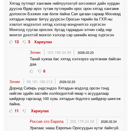
Хятад путлерт хангамж нийлүүлэхгүй зогсоовол дайн хурдан
дуусна Өдөр ирэх тутам путлерийн орос орон хятад хангамж
долоосон Бээжин хав болж байна Сая цагаан сараар Москвад
хятадын яармаг битүү дүүрсэн Оросын төрийн ба ГХЯ ны
хэвлэл мэдээлэл хятад хэлээр мэндчилгээ хүргэсэн
Монголд суугаа оросоос бусад гадаадын элчин сайд нар
монгол дээлтэй монгол хэлээр сар шинийн мэнд хүргэсэн
13
3
Хариулах
Зочин
103.168.34.56
2026.02.23
Танай хужаа бас хятад хэлээрээ шулганаж байсан
даа
6
Зочин
66.181.186.212
2026.02.23
Дорнод Сибирь үндсэндээ Хятадын мэдэлд орсон тэнд
нийгэм эдийн засгийн холбогдолтой ямар ч асуудалаар
шийдвэр гаргахад 100 хувь хятадын бодлого шийдвэр шингэж
байна.
11
Хариулах
Россия это Европа
202.179.24.59
2026.02.24
Уралаас нааш Европын Оросуудын нутаг байхгүй.