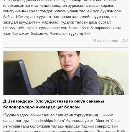
илэрхийсэн капитализмын хөндлөн зурвасыг алгасан харайж
коммунизмын бэлэг тэмдэг болсон улаан талбай руу дүүлэн орж
байна. Ийм зурагт хуудсыг ном сонин хэвлэлийн нүүрнээс, ил
захидал шуудангийн маркнаас, гудамж талбай дахь суртал
нэвтүүлгийн зурагт хуудаснаас хүн болгон бага балчраасаа харж
үзэн бахархаж байсан үе Монголын түүхэнд бий.
19 цагийн өмнө
0
Д.Цэвээндорж: Улс үндэстнээрээ оюун санааны
боловсролдоо анхаарах цаг болсон
“Зууны мэдээ” сонин салбар салбарын тэргүүлэгчид, шинийг
санаачлагчдыг “Leaderships forum” буландаа урьж, Монгол Улсын
хөгжлийн гарц боломжийн талаар ярилцаж тэдний сонирхолтой
шийдэл санаануудыг уншигчдадаа хүргэдэг билээ. Энэ удаад ШУА-