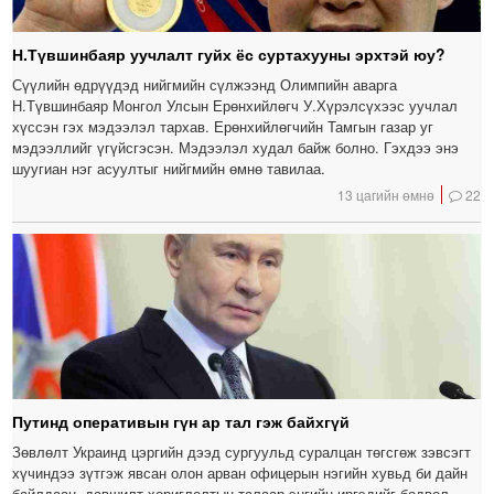
Н.Түвшинбаяр уучлалт гуйх ёс суртахууны эрхтэй юу?
Сүүлийн өдрүүдэд нийгмийн сүлжээнд Олимпийн аварга
Н.Түвшинбаяр Монгол Улсын Ерөнхийлөгч У.Хүрэлсүхээс уучлал
хүссэн гэх мэдээлэл тархав. Ерөнхийлөгчийн Тамгын газар уг
мэдээллийг үгүйсгэсэн. Мэдээлэл худал байж болно. Гэхдээ энэ
шуугиан нэг асуултыг нийгмийн өмнө тавилаа.
13 цагийн өмнө
22
Путинд оперативын гүн ар тал гэж байхгүй
Зөвлөлт Украинд цэргийн дээд сургуульд суралцан төгсгөж зэвсэгт
хүчиндээ зүтгэж явсан олон арван офицерын нэгийн хувьд би дайн
байлдаан, давшилт хориглолтын талаар энгийн иргэдийг бодвол