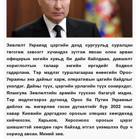
Зөвлөлт Украинд цэргийн дээд сургуульд суралцан
төгсгөж зэвсэгт хүчиндээ зүтгэж явсан олон арван
офицерын нэгийн хувьд би дайн байлдаан, давшилт
хориглолтын талаар энгийн иргэдийг бодвол
гадарлана. Тэр мэдлэг туршлагаараа өнөөгийн Орос-
Украины энэ дайныг харж, оперативын цагийн байдлыг
үнэлдэг. Дайны түүх, цэргийн урлагийн түүх сонирхдог.
Ялангуяа Зөвлөлтийн армийн түүхээс багагүй мэднэ.
Тэр мэдлэгээрээ дүгнээд Орос ба Путин Украиныг
дийлэх нь өнгөрлөө гэсэн дүгнэлтийг бүр 2022 оны
хавар Киевийн дэргэдээс оросын спецназ хөөгдөхөд
хийчихсэн. Харьков, Херсоноос оросын цэрэг
шившигтэй хөөгдөн гарч байхад итгэл үнэмшлээ бүр ч
сориод авсан. Миний зөв.