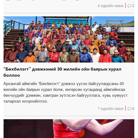
4 өдрийн өмнө
2
“Бөхбилэгт” дэвжээний 30 жилийн ойн баярын хурал
боллоо
Архангай аймгийн “Бөхбилэгт” дэвжээ үүсэн байгуулагдсаны 30
жилийн ойн баярын хурал болж, өнгөрсөн хугацаанд аймгийнхаа
бөхчүүдийг дэмжин, хамтран зүтгэсэн байгууллага, хувь хүмүүст
талархал илэрхийллээ.
7 өдрийн өмнө
6