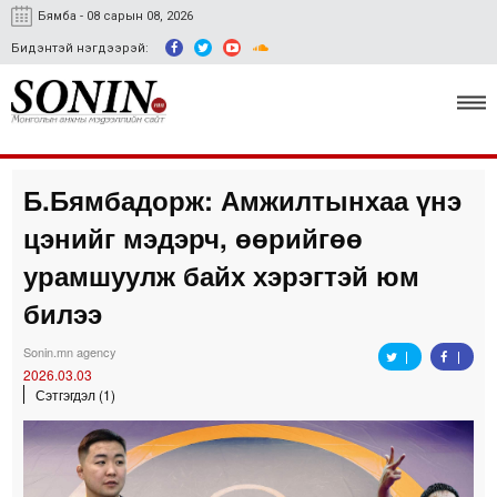
Бямба - 08 сарын 08, 2026
Бидэнтэй нэгдээрэй:
Б.Бямбадорж: Амжилтынхаа үнэ
Улс төр, эдийн засаг
цэнийг мэдэрч, өөрийгөө
Гэмт хэрэг
урамшуулж байх хэрэгтэй юм
Нийгэм, соёл
билээ
Спорт
Sonin.mn agency
2026.03.03
Easy news
Сэтгэгдэл (1)