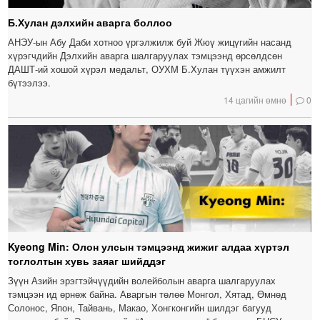
Б.Хулан дэлхийн аварга боллоо
АНЭУ-ын Абу Даби хотноо үргэлжилж буй Жюү жицүгийн насанд
хүрэгчдийн Дэлхийн аварга шалгаруулах тэмцээнд өрсөлдсөн
ДАШТ-ий хошой хүрэл медальт, ОУХМ Б.Хулан түүхэн амжилт
бүтээлээ.
14 цагийн өмнө
0
Kyeong Min: Олон улсын тэмцээнд жижиг алдаа хүртэл
тоглолтын хувь заяаг шийддэг
Зүүн Азийн эрэгтэйчүүдийн волейболын аварга шалгаруулах
тэмцээн ид өрнөж байна. Аваргын төлөө Монгол, Хятад, Өмнөд
Солонос, Япон, Тайвань, Макао, Хонгконгийн шилдэг багууд