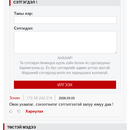
СЭТГЭГДЭЛ
1
Таны нэр:
Сэтгэгдэл:
АНХААР!
Та сэтгэгдэл бичихдээ хууль зүйн болон ёс суртахууныг
баримтална уу. Ёс бус сэтгэгдлийг админ устгах эрхтэй.
Мэдээний сэтгэгдэлд sonin.mn хариуцлага хүлээхгүй.
ИЛГЭЭХ
Зочин
172.58.242.218
2026.03.03
Овоо ухаалаг, сэхээтэнлэг сэтгэлгээтэй залуу юмуу даа !
Хариулах
ТӨСТЭЙ МЭДЭЭ