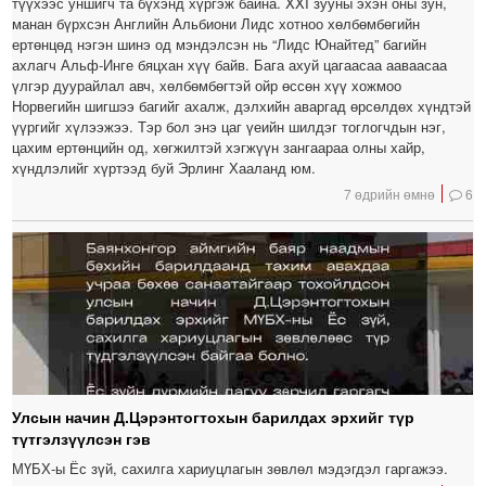
түүхээс уншигч та бүхэнд хүргэж байна. XXI зууны эхэн оны зун,
манан бүрхсэн Английн Альбиони Лидс хотноо хөлбөмбөгийн
ертөнцөд нэгэн шинэ од мэндэлсэн нь “Лидс Юнайтед” багийн
ахлагч Альф-Инге бяцхан хүү байв. Бага ахуй цагаасаа ааваасаа
үлгэр дуурайлал авч, хөлбөмбөгтэй ойр өссөн хүү хожмоо
Норвегийн шигшээ багийг ахалж, дэлхийн аваргад өрсөлдөх хүндтэй
үүргийг хүлээжээ. Тэр бол энэ цаг үеийн шилдэг тоглогчдын нэг,
цахим ертөнцийн од, хөгжилтэй хэгжүүн зангаараа олны хайр,
хүндлэлийг хүртээд буй Эрлинг Хааланд юм.
7 өдрийн өмнө
6
Улсын начин Д.Цэрэнтогтохын барилдах эрхийг түр
түтгэлзүүлсэн гэв
МҮБХ-ы Ёс зүй, сахилга хариуцлагын зөвлөл мэдэгдэл гаргажээ.