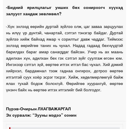
-Бидний ярилцлагыг унших бөх сонирхогч хүүхэд
залууст хандаж зөвлөвөл?
-Хүн эхлээд өөрийн дуртай зүйлээ олж, цаг заваа зарцуулах
нь илүү үр дүнтэй, чанартай, сэтгэл тэнэгэр байдаг. Дуртай
зүйлээ хийж байхад ямар ч сорилтыг давж чаддаг. Тиймээс
эхлээд өөрийгөө таних нь чухал. Надад гадаад бөхчүүдтэй
барилдах бараг амар санагддаг байсан. Учир нь ах маань
адилхан хүн, адилхан бөх гэх сэтгэл зүйг суулгаж өгсөн юм.
Ингэхээр сэтгэл зүй, өөртөө итгэх итгэл бас чухал. Хий дэмий
хийрхэл, бардамнал тээж гаднаа онгирох, дотроо өөртөө
итгэлтэй суух хоёр эсрэг тэсрэг. Хийж, хөдөлмөрлөөгүй байж
ялах тухай бодож болохгүй. Өөрийгөө хуурахгүй, өөртөө
үнэнч байх нь өөртөө итгэх итгэлийг бий болгодог.
Пүрэв-Очирын ЛХАГВАЖАРГАЛ
Эх сурвалж: “Зууны мэдээ” сонин