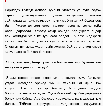
Барилдах гэлтгүй аливаа зүйлийг хийхдээ үр дүнг бодож
стресс хуримтлуулалгүй тухайн нөхцөлдөө хамгийн
сайнаараа хичээж, төвлөрөх нь чухал. Хүн хүний бодол өөр
байх. Гэхдээ аливааг эерэг талаас харах нь сэтгэл зүйд
болон дараагийн алхамд амар байдаг. Хариуцлага өндөр
том хожигдол хүнд их туршлага болдог. Тэндээс мэдэрсэн
харамслаа бэлтгэл дээрээ хүч болгож зарцуулах хэрэгтэй.
Спортын шинжлэх ухаан сайн хөгжиж байгаа энэ үед спорт
залуу насных байхаа больжээ.
-Ялах, ялагдах, баяр гунигтай бүх үеийг гэр бүлийн хүн
нь хуваалцдаг болов уу?
-Ялаад гэртээ ороход эхнэр маань надаас илүү баярлаж
угтдаг. Ялагдаад ороход “Миний хайрын цаг ирнэ” гэж
хэлдэг. Тэмцээн үзсээр байгаад барилдаан мэддэг
болчихсон зөвлөгөө өгдөг. Удахгүй манай гэр бүл дөрвүүлээ
болох гэж байна. Аав болоход хариуцлага их мэдэрдэг юм
билээ. Тиймээс хариуцлагаа үйлдлээрээ харуулахыг