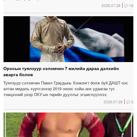
2026.07.28
18
Оросын туялзуур сэлэмчин 7 жилийн дараа дэлхийн
аварга болов
Туялзуур сэлэмчин Павел Граудынь Хонконгт болж буй ДАШТ-ээс
алтан медаль хүртсэнээр 2019 оноос хойш анх удаагаа тус
тэмцээний үеэр ОХУ-ын төрийн дууллыг эгшиглүүллээ.
2026.07.28
3