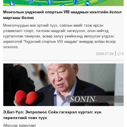
Монголын үндэсний спортын VIII наадмын нээлтийн ёслол
маргааш болно
Монголчуудын өнө эртний түүх, соёлын өвийг тээж ирсэн
уламжлалт спорт, тоглоом наадгайг хөгжүүлэх, олон нийтэд
сурталчлан таниулах, өсвөр залуу үеийнхэнд өвлүүлэн үлдээх
зорилготой “Үндэсний спортын VIII наадам” өнөөдөр албан ёсоор
эхэллээ.
2026.07.29
3
Э.Бат-Үүл: Энтропиос Соён гэгээрэл хүртэл: хүн
төрөлхтний товч түүх
(Мессид зориулав)