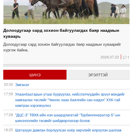
Долоодугаар сард зохион байгуулагдах баяр наадмын
хуваарь
Долоодугаар сард зохион байгуулагдах баяр наадмын хуваарийг
хүргэж байна.
2026.07.23
1
ШИНЭ
ЭРЭЛТТЭЙ
20:30
Эмгэнэл
17:59
Улаанбаатарын утааг бууруулах, нийслэлчүүдийн эрүүл мэндийг
хамгаалах төслийг “Чингис хаан баялгийн сан нэгдэл” ХХК-тай
хамтран хэрэгжүүлнэ
17:28
"ДЦС-3” ТӨХК-ийн нэн шаардлагатай “Турбингенератор-5”-ын
шинэчлэлийн төсвийг шийдвэрлэхээр болов
16:25
Шатахуун дамлан борлуулсан хоёр зөрчлийг илрүүлэн шалгаж