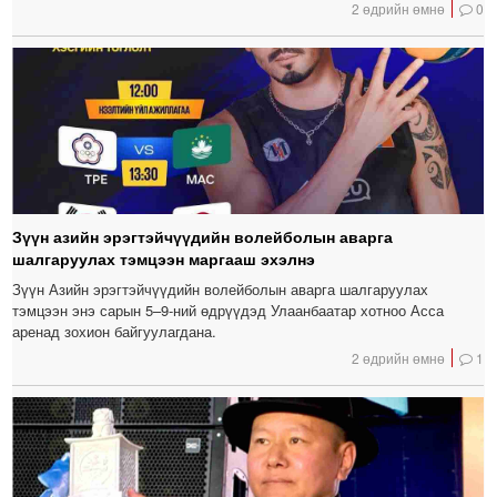
2 өдрийн өмнө
0
Зүүн азийн эрэгтэйчүүдийн волейболын аварга
шалгаруулах тэмцээн маргааш эхэлнэ
Зүүн Азийн эрэгтэйчүүдийн волейболын аварга шалгаруулах
тэмцээн энэ сарын 5–9-ний өдрүүдэд Улаанбаатар хотноо Асса
аренад зохион байгуулагдана.
2 өдрийн өмнө
1