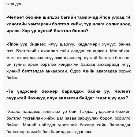
зорьдог.
-Чөлөөт бөхийн шигшээ багийн тамирчид Япон улсад 14
хоногийн хамтарсан бэлтгэл хийж, туршлага солилцоод
ирлээ. Хэр үр дүнтэй бэлтгэл болов?
-Япончууд биднээс илүү шаргуу, хөдөлмөрч хүмүүс байна
лээ. Бэлтгэлийн ачаалал сайн даадаг санагдсан. Манайхан
мэх техник дээрээ илүү ажилласан үр дүнтэй бэлтгэл болсон.
Би гуяны арын бэртлээ хөндөхгүй байхад анхаараад илүү
хүчний бэлтгэлдээ анхаарсан. Одоо Азийн аваргадаа зорьж
байна.
-Та үндэсний бөхөөр барилдаж байна уу. Чөлөөт
суурьтай бөхчүүд илүү эвлэгхэн байдаг гэдэг шүү дээ?
-Хааяа наадамд зодоглох үе бий. Гэхдээ үндэсний бөхийн
бэлтгэл тусгайлан хийж, цаг заваа зарцуулах бодол, зорилго
байна. Манай найзууд үндэсний бөхөөр сайн барилддаг
болохоор намайг бас барилдаач гэдэг юм.