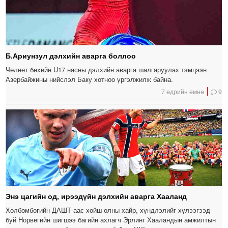
Б.Ариунзул дэлхийн аварга боллоо
Чөлөөт бөхийн U17 насны дэлхийн аварга шалгаруулах тэмцээн
Азербайжины нийслэл Баку хотноо үргэлжилж байна.
7 өдрийн өмнө
9
Энэ цагийн од, ирээдүйн дэлхийн аварга Хааланд
Хөлбөмбөгийн ДАШТ-аас хойш олны хайр, хүндлэлийг хүлээгээд
буй Норвегийн шигшээ багийн ахлагч Эрлинг Хааландын амжилтын