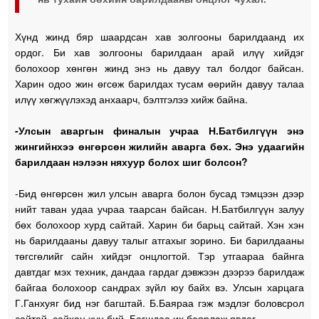
Хүнд жинд бяр шаардсан хав золгооны барилдаанд их
ордог. Би хав золгооны барилдаан арай илүү хийдэг
болохоор хөнгөн жинд энэ нь давуу тал болдог байсан.
Харин одоо жин өгсөж барилдах тусам өөрийн давуу талаа
илүү хөгжүүлэхэд анхаарч, бэлтгэлээ хийж байна.
-Улсын аваргын финалын учраа Н.Батбилгүүн энэ
жингийнхээ өнгөрсөн жилийн аварга бөх. Энэ удаагийн
барилдаан нэлээн няхуур болох шиг болсон?
-Бид өнгөрсөн жил улсын аварга болон бусад тэмцээн дээр
нийт таван удаа учраа таарсан байсан. Н.Батбилгүүн залуу
бөх болохоор хурд сайтай. Харин би барьц сайтай. Хэн хэн
нь барилдааны давуу талыг атгахыг зорино. Би барилдааны
төгсгөлийг сайн хийдэг онцлогтой. Тэр утгаараа байнга
давтдаг мэх техник, дандаа гардаг дэвжээн дээрээ барилдаж
байгаа болохоор сандрах зүйл юу байх вэ. Улсын харцага
Г.Ганхуяг бид нэг багштай. Б.Баяраа гэж мэдлэг боловсрол
сайтай, сайхан хүн бий. Багшдаа их баярлаж явдаг.