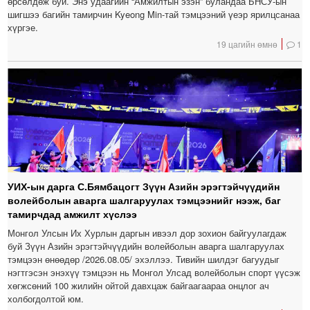
өрсөлдөж буй. Энэ удаагийн “Амжилтын эзэн” буландаа БНСУ-ын
шигшээ багийн тамирчин Kyeong Min-тай тэмцээний үеэр ярилцсанаа
хүргэе.
19 цагийн өмнө
1
УИХ-ын дарга С.Бямбацогт Зүүн Азийн эрэгтэйчүүдийн
волейболын аварга шалгаруулах тэмцээнийг нээж, баг
тамирчдад амжилт хүслээ
Монгол Улсын Их Хурлын даргын ивээл дор зохион байгуулагдаж
буй Зүүн Азийн эрэгтэйчүүдийн волейболын аварга шалгаруулах
тэмцээн өнөөдөр /2026.08.05/ эхэллээ. Тивийн шилдэг багуудыг
нэгтгэсэн энэхүү тэмцээн нь Монгол Улсад волейболын спорт үүсэж
хөгжсөний 100 жилийн ойтой давхцаж байгаагаараа онцлог ач
холбогдолтой юм.