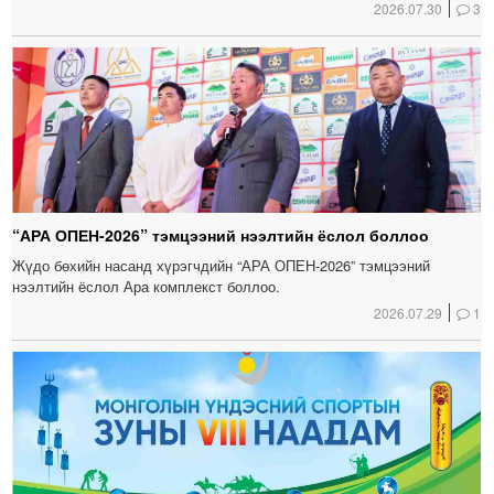
2026.07.30
3
“АРА ОПЕН-2026” тэмцээний нээлтийн ёслол боллоо
Жүдо бөхийн насанд хүрэгчдийн “АРА ОПЕН-2026” тэмцээний
нээлтийн ёслол Ара комплекст боллоо.
2026.07.29
1