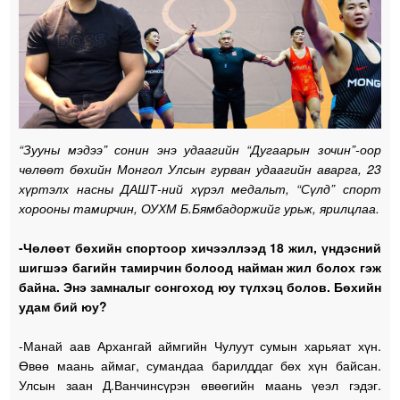
“Зууны мэдээ” сонин энэ удаагийн “Дугаарын зочин”-оор
чөлөөт бөхийн Монгол Улсын гурван удаагийн аварга, 23
хүртэлх насны ДАШТ-ний хүрэл медальт, “Сүлд” спорт
хорооны тамирчин, ОУХМ Б.Бямбадоржийг урьж, ярилцлаа.
-Чөлөөт бөхийн спортоор хичээллээд 18 жил, үндэсний
шигшээ багийн тамирчин болоод найман жил болох гэж
байна. Энэ замналыг сонгоход юу түлхэц болов. Бөхийн
удам бий юу?
-Манай аав Архангай аймгийн Чулуут сумын харьяат хүн.
Өвөө маань аймаг, сумандаа барилддаг бөх хүн байсан.
Улсын заан Д.Ванчинсүрэн өвөөгийн маань үеэл гэдэг.