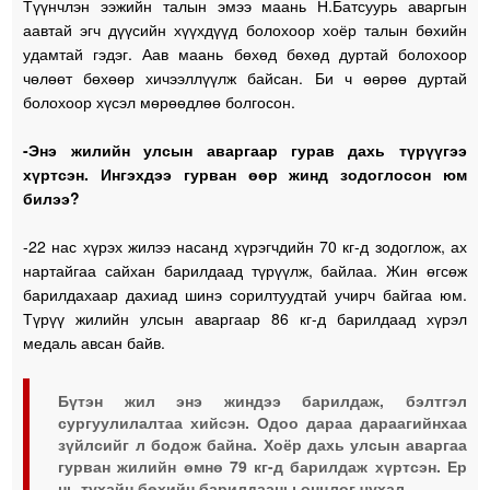
Түүнчлэн ээжийн талын эмээ маань Н.Батсуурь аваргын
аавтай эгч дүүсийн хүүхдүүд болохоор хоёр талын бөхийн
удамтай гэдэг. Аав маань бөхөд бөхөд дуртай болохоор
чөлөөт бөхөөр хичээллүүлж байсан. Би ч өөрөө дуртай
болохоор хүсэл мөрөөдлөө болгосон.
-Энэ жилийн улсын аваргаар гурав дахь түрүүгээ
хүртсэн. Ингэхдээ гурван өөр жинд зодоглосон юм
билээ?
-22 нас хүрэх жилээ насанд хүрэгчдийн 70 кг-д зодоглож, ах
нартайгаа сайхан барилдаад түрүүлж, байлаа. Жин өгсөж
барилдахаар дахиад шинэ сорилтуудтай учирч байгаа юм.
Түрүү жилийн улсын аваргаар 86 кг-д барилдаад хүрэл
медаль авсан байв.
Бүтэн жил энэ жиндээ барилдаж, бэлтгэл
сургуулилалтаа хийсэн. Одоо дараа дараагийнхаа
зүйлсийг л бодож байна. Хоёр дахь улсын аваргаа
гурван жилийн өмнө 79 кг-д барилдаж хүртсэн. Ер
нь тухайн бөхийн барилдааны онцлог чухал.