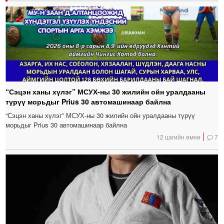
“Сэцэн ханы хүлэг” МСУХ-ны 30 жилийн ойн уралдааны
түрүү морьдыг Prius 30 автомашинаар байлна
“Сэцэн ханы хүлэг” МСУХ-ны 30 жилийн ойн уралдааны түрүү
морьдыг Prius 30 автомашинаар байлна
12 цагийн өмнө
7