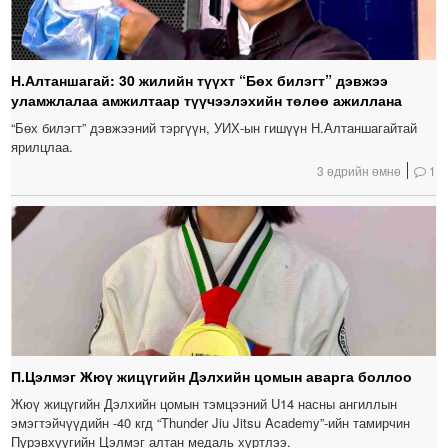
Н.Алтаншагай: 30 жилийн түүхт “Бөх билэгт” дэвжээ
уламжлалаа амжилтаар түүчээлэхийн төлөө ажиллана
“Бөх билэгт” дэвжээний тэргүүн, УИХ-ын гишүүн Н.Алтаншагайтай
ярилцлаа.
3 өдрийн өмнө
1
П.Цэлмэг Жюү жицүгийн Дэлхийн цомын аварга боллоо
Жюү жицүгийн Дэлхийн цомын тэмцээний U14 насны ангиллын
эмэгтэйчүүдийн -40 кгд “Thunder Jiu Jitsu Academy”-ийн тамирчин
Пүрэвхүүгийн Цэлмэг алтан медаль хүртлээ.