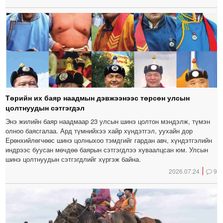
Төрийн их баяр наадмын дэвжээнээс төрсөн улсын
цолтнуудын сэтгэгдэл
Энэ жилийн баяр наадмаар 23 улсын шинэ цолтон мэндэлж, түмэн
олноо баясгалаа. Ард түмнийхээ хайр хүндэтгэл, уухайн дор
Ерөнхийлөгчөөс шинэ цолныхоо тэмдгийг гардан авч, хүндэтгэлийн
индрээс буусан мөчдөө баярын сэтгэгдлээ хуваалцсан юм. Улсын
шинэ цолтнуудын сэтгэгдлийг хүргэж байна.
2026.07.24
9