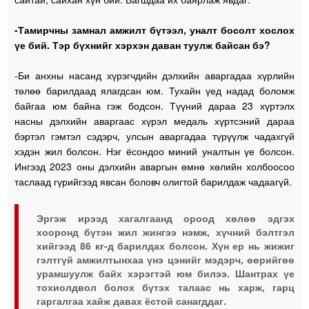
-Тамирчны замнал амжилт бүтээл, уналт босолт хослох
үе бий. Тэр бүхнийг хэрхэн даван туулж байсан бэ?
-Би анхны насанд хүрэгчдийн дэлхийн аваргадаа хүрлийн
төлөө барилдаад ялагдсан юм. Тухайн үед надад боломж
байгаа юм байна гэж бодсон. Түүний дараа 23 хүртэлх
насны дэлхийн аваргаас хүрэл медаль хүртсэний дараа
бэртэл гэмтэл сэдэрч, улсын аваргадаа түрүүлж чадахгүй
хэдэн жил болсон. Нэг ёсондоо миний уналтын үе болсон.
Ингээд 2023 оны дэлхийн аваргын өмнө хөлийн холбоосоо
таслаад гүрийгээд явсан боловч олигтой барилдаж чадаагүй.
Эргэж ирээд хагалгаанд ороод хөлөө эдгэх
хооронд бүтэн жил жингээ нэмж, хүчний бэлтгэл
хийгээд 86 кг-д барилдах болсон. Хүн ер нь жижиг
гэлтгүй амжилтынхаа үнэ цэнийг мэдэрч, өөрийгөө
урамшуулж байх хэрэгтэй юм билээ. Шантрах үе
тохиолдвол болох бүтэх талаас нь харж, гарц
гаргалгаа хайж давах ёстой санагддаг.