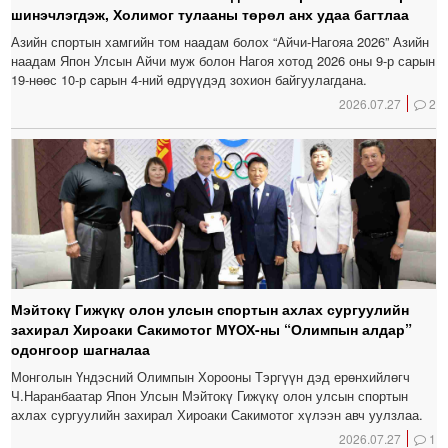
шинэчлэгдэж, Холимог тулааны төрөл анх удаа багтлаа
Азийн спортын хамгийн том наадам болох “Айчи-Нагояа 2026” Азийн
наадам Япон Улсын Айчи муж болон Нагоя хотод 2026 оны 9-р сарын
19-нөөс 10-р сарын 4-ний өдрүүдэд зохион байгуулагдана.
2026.07.27
2
Мэйтокү Гижүкү олон улсын спортын ахлах сургуулийн
захирал Хироаки Сакимотог МҮОХ-ны “Олимпын алдар”
одонгоор шагналаа
Монголын Үндэсний Олимпын Хорооны Тэргүүн дэд ерөнхийлөгч
Ч.Наранбаатар Япон Улсын Мэйтокү Гижүкү олон улсын спортын
ахлах сургуулийн захирал Хироаки Сакимотог хүлээн авч уулзлаа.
2026.07.27
1