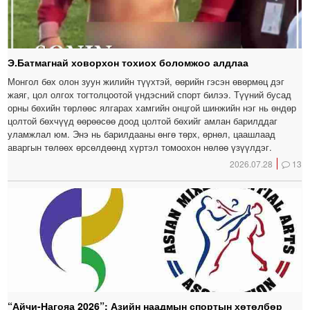
Э.Батмагнай ховорхон тохиох боломжоо алдлаа
Монгол бөх олон зуун жилийн түүхтэй, өөрийн гэсэн өвөрмөц дэг
жаяг, цол олгох тогтолцоотой үндэсний спорт билээ. Түүний бусад
орны бөхийн төрлөөс ялгарах хамгийн онцгой шинжийн нэг нь өндөр
цолтой бөхчүүд өөрөөсөө доод цолтой бөхийг амлан барилддаг
уламжлал юм. Энэ нь барилдааны өнгө төрх, өрнөл, цаашлаад
аваргын төлөөх өрсөлдөөнд хүртэл томоохон нөлөө үзүүлдэг.
2026.07.28
13
“Айчи-Нагояа 2026”: Азийн наадмын спортын хөтөлбөр