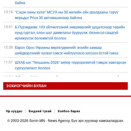
байна
13:18
“Сэцэн ханы хүлэг” МСУХ-ны 30 жилийн ойн уралдааны түрүү
морьдыг Prius 30 автомашинаар байлна
13:01
Б.Пүрэвдагва: 103 үйлчилгээний зөвшөөрлийг цуцалснаар төрийн
хүнд суртал, олон шат дамжлагыг бууруулж, бизнесээ саадгүй
өргөжүүлэх боломжтой боллоо
12:38
Европ Орос-Украины мөргөлдөөнийг энхийн замаар
шийдвэрлэхийг хүсвэл зэвсэг нийлүүлэхээ зогсоох ёстой гэжээ
11:57
ШХАБ-ын “Тяньшань-2026” кибер терроризмтой тэмцэх хамтарсан
сургуулилалт боллоо
11:54
Д.Трамп: АНУ сум, зэвсгийн нөөцөө нэмэгдүүлэх шаардлагатай
11:11
ЗОХИОГЧИЙН БУЛАН
Б.Хулан дэлхийн аварга боллоо
10:48
Ц.Сандаг-Очир: COP17 ба COP31 хурлын уялдаа нь Риогийн
гурван конвенцын нэгдсэн хэрэгжилтийг ахиулах чухал алхам болно
10:36
Украин Оросын газрын тос боловсруулах үйлдвэрүүд болон Хар
Нүүр хуудас
Бидний тухай
Холбоо барих
тэнгисийн хөлөг онгоцнуудад цохилт өгчээ
© 2003-2026 Sonin.MN - News Agency. Бүх эрх хуулиар хамгаалагдсан.
10:23
Долоодугаар сард 709,503 зөрчил бүртгэгджээ