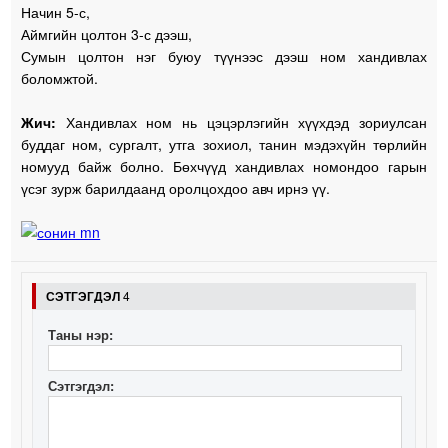
Начин 5-с,
Аймгийн цолтон 3-с дээш,
Сумын цолтон нэг буюу түүнээс дээш ном хандивлах
боломжтой.
Жич:
Хандивлах ном нь цэцэрлэгийн хүүхдэд зориулсан
буддаг ном, сургалт, утга зохиол, танин мэдэхүйн төрлийн
номууд байж болно. Бөхчүүд хандивлах номондоо гарын
үсэг зурж барилдаанд оролцохдоо авч ирнэ үү.
СЭТГЭГДЭЛ
4
Таны нэр:
Сэтгэгдэл: