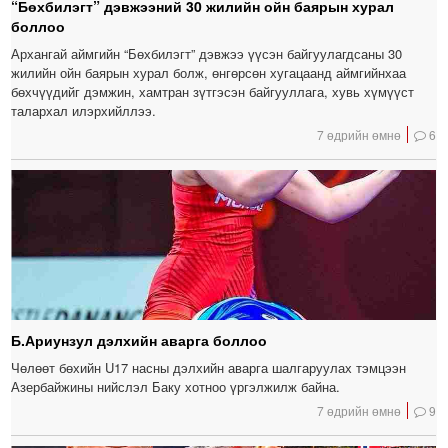
“Бөхбилэгт” дэвжээний 30 жилийн ойн баярын хурал
боллоо
Архангай аймгийн “Бөхбилэгт” дэвжээ үүсэн байгуулагдсаны 30
жилийн ойн баярын хурал болж, өнгөрсөн хугацаанд аймгийнхаа
бөхчүүдийг дэмжин, хамтран зүтгэсэн байгууллага, хувь хүмүүст
талархал илэрхийллээ.
7 өдрийн өмнө
6
Б.Ариунзул дэлхийн аварга боллоо
Чөлөөт бөхийн U17 насны дэлхийн аварга шалгаруулах тэмцээн
Азербайжины нийслэл Баку хотноо үргэлжилж байна.
7 өдрийн өмнө
9