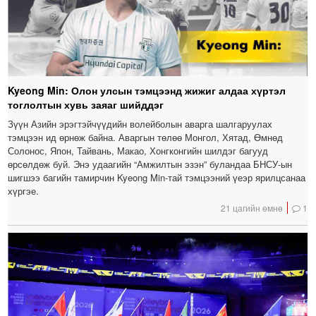
Kyeong Min: Олон улсын тэмцээнд жижиг алдаа хүртэл
тоглолтын хувь заяаг шийддэг
Зүүн Азийн эрэгтэйчүүдийн волейболын аварга шалгаруулах
тэмцээн ид өрнөж байна. Аваргын төлөө Монгол, Хятад, Өмнөд
Солонос, Япон, Тайвань, Макао, Хонгконгийн шилдэг багууд
өрсөлдөж буй. Энэ удаагийн “Амжилтын эзэн” буландаа БНСУ-ын
шигшээ багийн тамирчин Kyeong Min-тай тэмцээний үеэр ярилцсанаа
хүргэе.
21 цагийн өмнө
1