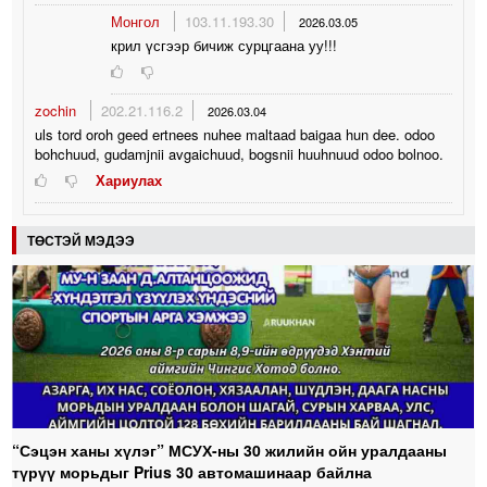
Монгол
103.11.193.30
2026.03.05
крил үсгээр бичиж сурцгаана уу!!!
zochin
202.21.116.2
2026.03.04
uls tord oroh geed ertnees nuhee maltaad baigaa hun dee. odoo
bohchuud, gudamjnii avgaichuud, bogsnii huuhnuud odoo bolnoo.
Хариулах
ТӨСТЭЙ МЭДЭЭ
“Сэцэн ханы хүлэг” МСУХ-ны 30 жилийн ойн уралдааны
түрүү морьдыг Prius 30 автомашинаар байлна