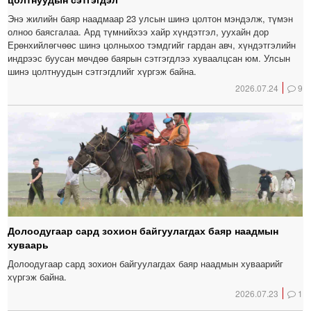
Энэ жилийн баяр наадмаар 23 улсын шинэ цолтон мэндэлж, түмэн
олноо баясгалаа. Ард түмнийхээ хайр хүндэтгэл, уухайн дор
Ерөнхийлөгчөөс шинэ цолныхоо тэмдгийг гардан авч, хүндэтгэлийн
индрээс буусан мөчдөө баярын сэтгэгдлээ хуваалцсан юм. Улсын
шинэ цолтнуудын сэтгэгдлийг хүргэж байна.
2026.07.24
9
Долоодугаар сард зохион байгуулагдах баяр наадмын
хуваарь
Долоодугаар сард зохион байгуулагдах баяр наадмын хуваарийг
хүргэж байна.
2026.07.23
1