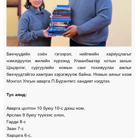
Бөхчүүдийн соён гэгээрэл, нийгмийн хариуцлагыг
нэмэгдүүлэх жилийн хүрээнд Улаанбаатар хотын захын
Цэцэрлэг, сургуулийн номын санг тохижуулах ажлыг
бөхчүүдтэйгээ хамтран хэрэгжүүлж байна. Номын аяныг нээж
Монгол Улсын аварга П.Бүрэнтөгс хандивт нэгдлээ.
Тус аянд:
Аварга цолтон 10 буюу 10-с дээш ном,
Арслан 9 буюу түүнээс олон,
Гарди 8-с
Заан 7-с
Харцага 6-с,