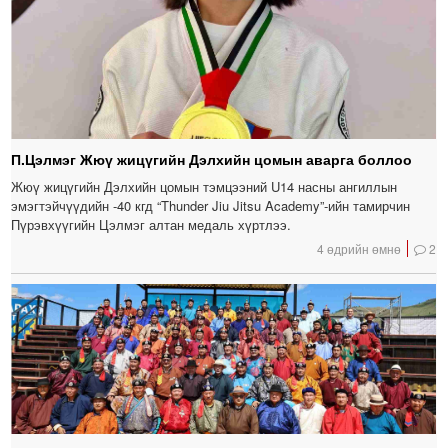
П.Цэлмэг Жюү жицүгийн Дэлхийн цомын аварга боллоо
Жюү жицүгийн Дэлхийн цомын тэмцээний U14 насны ангиллын
эмэгтэйчүүдийн -40 кгд “Thunder Jiu Jitsu Academy”-ийн тамирчин
Пүрэвхүүгийн Цэлмэг алтан медаль хүртлээ.
4 өдрийн өмнө
2