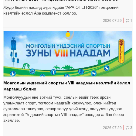
Жүдо бөхийн насанд хүрэгчдийн “АРА ОПЕН-2026” тэмцээний
нээлтийн ёслол Ара комплекст боллоо.
2026.07.29
1
Монголын үндэсний спортын VIII наадмын нээлтийн ёслол
маргааш болно
Монголчуудын өнө эртний түүх, соёлын өвийг тээж ирсэн
уламжлалт спорт, тоглоом наадгайг хөгжүүлэх, олон нийтэд
сурталчлан таниулах, өсвөр залуу үеийнхэнд өвлүүлэн үлдээх
зорилготой “Үндэсний спортын VIII наадам” өнөөдөр албан ёсоор
эхэллээ.
2026.07.29
3