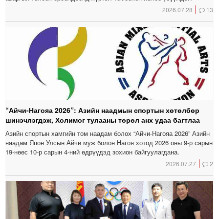
2026.07.28
13
“Айчи-Нагояа 2026”: Азийн наадмын спортын хөтөлбөр
шинэчлэгдэж, Холимог тулааны төрөл анх удаа багтлаа
Азийн спортын хамгийн том наадам болох “Айчи-Нагояа 2026” Азийн
наадам Япон Улсын Айчи муж болон Нагоя хотод 2026 оны 9-р сарын
19-нөөс 10-р сарын 4-ний өдрүүдэд зохион байгуулагдана.
2026.07.27
2