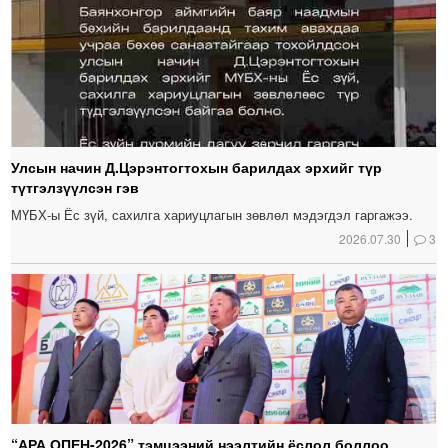
Улсын начин Д.Цэрэнтогтохын барилдах эрхийг түр
түтгэлзүүлсэн гэв
МҮБХ-ы Ёс зүй, сахилга хариуцлагын зөвлөл мэдэгдэл гаргажээ.
2026.07.30
3
“АРА ОПЕН-2026” тэмцээний нээлтийн ёслол боллоо