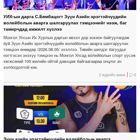
УИХ-ын дарга С.Бямбацогт Зүүн Азийн эрэгтэйчүүдийн
волейболын аварга шалгаруулах тэмцээнийг нээж, баг
тамирчдад амжилт хүслээ
Монгол Улсын Их Хурлын даргын ивээл дор зохион байгуулагдаж
буй Зүүн Азийн эрэгтэйчүүдийн волейболын аварга шалгаруулах
тэмцээн өнөөдөр /2026.08.05/ эхэллээ. Тивийн шилдэг багуудыг
нэгтгэсэн энэхүү тэмцээн нь Монгол Улсад волейболын спорт үүсэж
хөгжсөний 100 жилийн ойтой давхцаж байгаагаараа онцлог ач
холбогдолтой юм.
2 өдрийн өмнө
0
Зүүн азийн эрэгтэйчүүдийн волейболын аварга