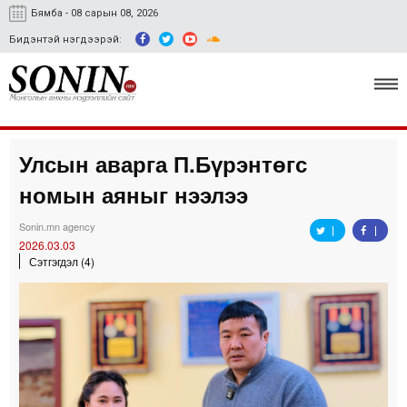
Бямба - 08 сарын 08, 2026
Бидэнтэй нэгдээрэй:
Улсын аварга П.Бүрэнтөгс
Улс төр, эдийн засаг
номын аяныг нээлээ
Гэмт хэрэг
Sonin.mn agency
Нийгэм, соёл
2026.03.03
Сэтгэгдэл (4)
Спорт
Easy news