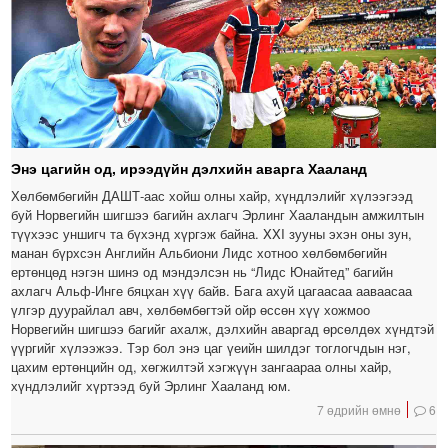
Энэ цагийн од, ирээдүйн дэлхийн аварга Хааланд
Хөлбөмбөгийн ДАШТ-аас хойш олны хайр, хүндлэлийг хүлээгээд
буй Норвегийн шигшээ багийн ахлагч Эрлинг Хааландын амжилтын
түүхээс уншигч та бүхэнд хүргэж байна. XXI зууны эхэн оны зун,
манан бүрхсэн Английн Альбиони Лидс хотноо хөлбөмбөгийн
ертөнцөд нэгэн шинэ од мэндэлсэн нь “Лидс Юнайтед” багийн
ахлагч Альф-Инге бяцхан хүү байв. Бага ахуй цагаасаа ааваасаа
үлгэр дуурайлал авч, хөлбөмбөгтэй ойр өссөн хүү хожмоо
Норвегийн шигшээ багийг ахалж, дэлхийн аваргад өрсөлдөх хүндтэй
үүргийг хүлээжээ. Тэр бол энэ цаг үеийн шилдэг тоглогчдын нэг,
цахим ертөнцийн од, хөгжилтэй хэгжүүн зангаараа олны хайр,
хүндлэлийг хүртээд буй Эрлинг Хааланд юм.
7 өдрийн өмнө
6