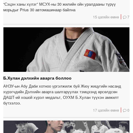
“Сэцэн ханы хүлэг” МСУХ-ны 30 жилийн ойн уралдааны түрүү
морьдыг Prius 30 автомашинаар байлна
15 цагийн өмнө
7
Б.Хулан дэлхийн аварга боллоо
АНЭУ-ын Абу Даби хотноо үргэлжилж буй Жюү жицүгийн насанд
хүрэгчдийн Дэлхийн аварга шалгаруулах тэмцээнд өрсөлдсөн
ДАШТ-ий хошой хүрэл медальт, ОУХМ Б.Хулан түүхэн амжилт
бүтээлээ.
17 цагийн өмнө
0