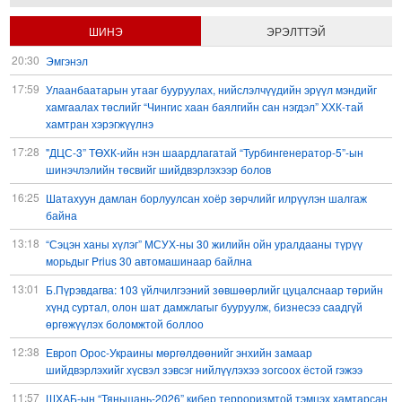
ШИНЭ
ЭРЭЛТТЭЙ
20:30
Эмгэнэл
17:59
Улаанбаатарын утааг бууруулах, нийслэлчүүдийн эрүүл мэндийг
хамгаалах төслийг “Чингис хаан баялгийн сан нэгдэл” ХХК-тай
хамтран хэрэгжүүлнэ
17:28
"ДЦС-3” ТӨХК-ийн нэн шаардлагатай “Турбингенератор-5”-ын
шинэчлэлийн төсвийг шийдвэрлэхээр болов
16:25
Шатахуун дамлан борлуулсан хоёр зөрчлийг илрүүлэн шалгаж
байна
13:18
“Сэцэн ханы хүлэг” МСУХ-ны 30 жилийн ойн уралдааны түрүү
морьдыг Prius 30 автомашинаар байлна
13:01
Б.Пүрэвдагва: 103 үйлчилгээний зөвшөөрлийг цуцалснаар төрийн
хүнд суртал, олон шат дамжлагыг бууруулж, бизнесээ саадгүй
өргөжүүлэх боломжтой боллоо
12:38
Европ Орос-Украины мөргөлдөөнийг энхийн замаар
шийдвэрлэхийг хүсвэл зэвсэг нийлүүлэхээ зогсоох ёстой гэжээ
11:57
ШХАБ-ын “Тяньшань-2026” кибер терроризмтой тэмцэх хамтарсан