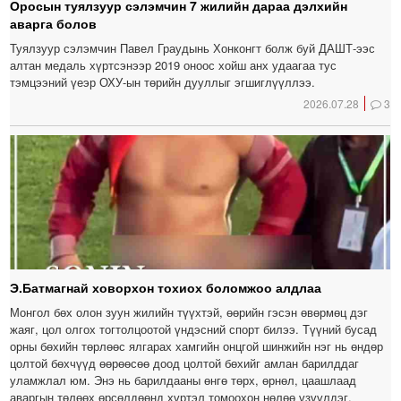
Оросын туялзуур сэлэмчин 7 жилийн дараа дэлхийн
аварга болов
Туялзуур сэлэмчин Павел Граудынь Хонконгт болж буй ДАШТ-ээс
алтан медаль хүртсэнээр 2019 оноос хойш анх удаагаа тус
тэмцээний үеэр ОХУ-ын төрийн дууллыг эгшиглүүллээ.
2026.07.28
3
Э.Батмагнай ховорхон тохиох боломжоо алдлаа
Монгол бөх олон зуун жилийн түүхтэй, өөрийн гэсэн өвөрмөц дэг
жаяг, цол олгох тогтолцоотой үндэсний спорт билээ. Түүний бусад
орны бөхийн төрлөөс ялгарах хамгийн онцгой шинжийн нэг нь өндөр
цолтой бөхчүүд өөрөөсөө доод цолтой бөхийг амлан барилддаг
уламжлал юм. Энэ нь барилдааны өнгө төрх, өрнөл, цаашлаад
аваргын төлөөх өрсөлдөөнд хүртэл томоохон нөлөө үзүүлдэг.