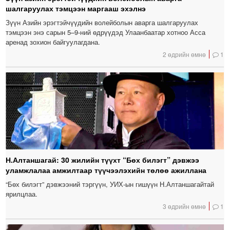
шалгаруулах тэмцээн маргааш эхэлнэ
Зүүн Азийн эрэгтэйчүүдийн волейболын аварга шалгаруулах
тэмцээн энэ сарын 5–9-ний өдрүүдэд Улаанбаатар хотноо Асса
аренад зохион байгуулагдана.
2 өдрийн өмнө
1
Н.Алтаншагай: 30 жилийн түүхт “Бөх билэгт” дэвжээ
уламжлалаа амжилтаар түүчээлэхийн төлөө ажиллана
“Бөх билэгт” дэвжээний тэргүүн, УИХ-ын гишүүн Н.Алтаншагайтай
ярилцлаа.
3 өдрийн өмнө
1