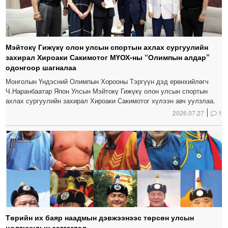
Мэйтокү Гижүкү олон улсын спортын ахлах сургуулийн
захирал Хироаки Сакимотог МҮОХ-ны “Олимпын алдар”
одонгоор шагналаа
Монголын Үндэсний Олимпын Хорооны Тэргүүн дэд ерөнхийлөгч
Ч.Наранбаатар Япон Улсын Мэйтокү Гижүкү олон улсын спортын
ахлах сургуулийн захирал Хироаки Сакимотог хүлээн авч уулзлаа.
2026.07.27
1
Төрийн их баяр наадмын дэвжээнээс төрсөн улсын
цолтнуудын сэтгэгдэл