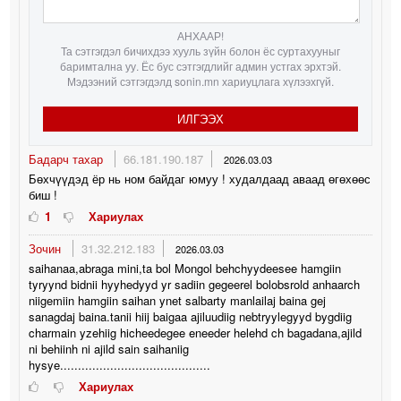
АНХААР!
Та сэтгэгдэл бичихдээ хууль зүйн болон ёс суртахууныг
баримтална уу. Ёс бус сэтгэгдлийг админ устгах эрхтэй.
Мэдээний сэтгэгдэлд sonin.mn хариуцлага хүлээхгүй.
ИЛГЭЭХ
Бадарч тахар
66.181.190.187
2026.03.03
Бөхчүүдэд ёр нь ном байдаг юмуу ! худалдаад аваад өгөхөөс
биш !
1
Хариулах
Зочин
31.32.212.183
2026.03.03
saihanaa,abraga mini,ta bol Mongol behchyydeesee hamgiin
tyryynd bidnii hyyhedyyd yr sadiin gegeerel bolobsrold anhaarch
niigemiin hamgiin saihan ynet salbarty manlailaj baina gej
sanagdaj baina.tanii hiij baigaa ajiluudiig nebtryylegyyd bygdiig
charmain yzehiig hicheedegee eneeder helehd ch bagadana,ajild
ni behiinh ni ajild sain saihaniig
hysye..........................................
Хариулах