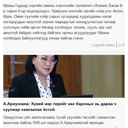
Ираны Гадаад хэргийн яамны хэвлэлийн төлөөлөгч Исмаил Багаи 8-
р сарын 5-нд мэдэгдэхдээ, Ормузын хоолойн эргийн хоёр улс болох
Иран, Оман сүүлийн хоёр сарын хугацаанд худалдааны хөлөг
онгоцнуудын аюулгүй зорчих маршрутын зохицуулалтын талаар
хэлэлцээ хийж ирсэн бөгөөд холбогдох техник, хууль эрх зүй,
аюулгүй байдал хийгээд байгаль орчны асуудлуудыг Ираны
холбогдох байгууллагууд хянаж байгаа гэжээ.
1 өдрийн өмнө
0
А.Ариунзаяа: Хүний нэр төрийг нас барсных нь дараа ч
хуулиар хамгаалах ёстой
Оршуулгын үйл ажиллагааны тухай хуулийн төслийг санаачлан
ажиллаж байгаа УИХ-ын гишүүн А.Ариунзаяатай ярилцав.