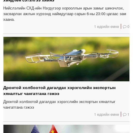
Нийслэлийн СХД-ийн Нэгдүгээр хорооллын арын замыг шинэчлэх,
засварлах ажлын хүрээнд наймдугаар сарын 6-ны 23:00 цагаас зам
хаана.
1 өдрийн өмнө
0
Дронтой холбоотой дагалдах хэрэгслийн экспортын
хяналтыг чангатгана гэжээ
Дронтой холбоотой дагалдах хэрэгслийн экспортын хяналтыг
чангатгана гэжээ
1 өдрийн өмнө
1