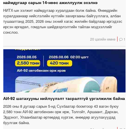
наймдугаар сарын 14-нөөс ажиллуулж эхэлнэ
НИТХ-ын ээлжит наймдугаар хуралдаан болж байна. Өнөөдрийн
хуралдаанаар нийслэлийн нутгийн захиргааны байгууллага, албан
тушаалтанд 2025, 2026 оны эхний хагас жилийн байдлаар иргэдээс
ирсэн өргөдөл, гомдлын шийдвэрлэлтийн тайлан мэдээллийг
сонслоо.
20 цагийн өмнө
1
АИ-92 шатахууны нийлүүлэлт тасралтгүй үргэлжилж байна
2026 оны 8 дугаар сарын 5-нд Сүхбаатар боомтоор 43 вагон буюу
2,580 тонн АИ-92 автобензин орж ирж, Толгойт, Аршаант, Дархан,
Эрдэнэт, Улаанбаатар өртөөдөд хүргэж, өнөөдөр агуулахуудад
буулгаж байна.