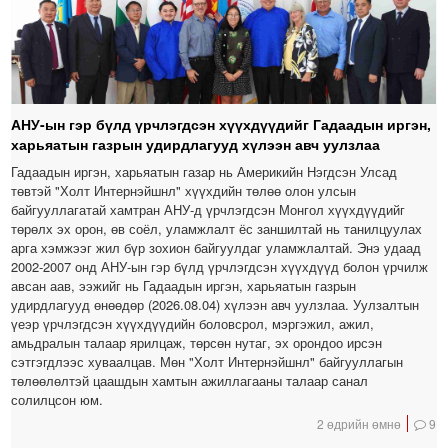
АНУ-ын гэр бүлд үрчлэгдсэн хүүхдүүдийг Гадаадын иргэн,
харьяатын газрын удирдлагууд хүлээн авч уулзлаа
Гадаадын иргэн, харьяатын газар нь Америкийн Нэгдсэн Улсад
төвтэй "Холт Интернэйшнл" хүүхдийн төлөө олон улсын
байгууллагатай хамтран АНУ-д үрчлэгдсэн Монгол хүүхдүүдийг
төрөлх эх орон, өв соёл, уламжлалт ёс заншилтай нь танилцуулах
арга хэмжээг жил бүр зохион байгуулдаг уламжлалтай. Энэ удаад
2002-2007 онд АНУ-ын гэр бүлд үрчлэгдсэн хүүхдүүд болон үрчилж
авсан аав, ээжийг нь Гадаадын иргэн, харьяатын газрын
удирдлагууд өнөөдөр (2026.08.04) хүлээн авч уулзлаа. Уулзалтын
үеэр үрчлэгдсэн хүүхдүүдийн боловсрол, мэргэжил, ажил,
амьдралын талаар ярилцаж, төрсөн нутаг, эх орондоо ирсэн
сэтгэгдлээс хуваалцав. Мөн "Холт Интернэйшнл" байгууллагын
төлөөлөлтэй цаашдын хамтын ажиллагааны талаар санал
солилцсон юм.
2 өдрийн өмнө
9