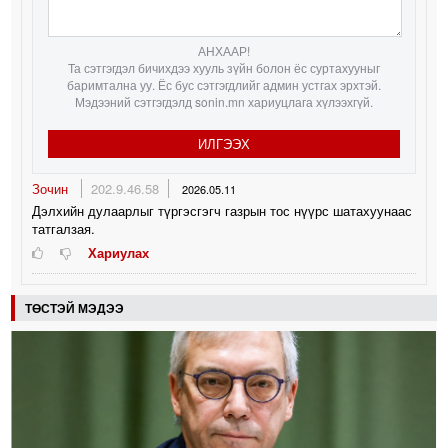
АНХААР!
Та сэтгэгдэл бичихдээ хууль зүйн болон ёс суртахууныг
баримтална уу. Ёс бус сэтгэгдлийг админ устгах эрхтэй.
Мэдээний сэтгэгдэлд sonin.mn хариуцлага хүлээхгүй.
ИЛГЭЭХ
Зочин
202.9.46.58
2026.05.11
Дэлхийн дулаарлыг түргэсгэгч газрын тос нүүрс шатахуунаас
татгалзая.
Хариулах
ТӨСТЭЙ МЭДЭЭ