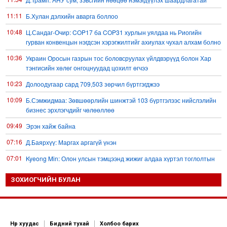
11:11
Б.Хулан дэлхийн аварга боллоо
10:48
Ц.Сандаг-Очир: COP17 ба COP31 хурлын уялдаа нь Риогийн
гурван конвенцын нэгдсэн хэрэгжилтийг ахиулах чухал алхам болно
10:36
Украин Оросын газрын тос боловсруулах үйлдвэрүүд болон Хар
тэнгисийн хөлөг онгоцнуудад цохилт өгчээ
10:23
Долоодугаар сард 709,503 зөрчил бүртгэгджээ
10:09
Б.Сэмжидмаа: Зөвшөөрлийн шинжтэй 103 бүртгэлээс нийслэлийн
бизнес эрхлэгчдийг чөлөөллөө
09:49
Эрэн хайж байна
07:16
Д.Баярхүү: Маргах аргагүй үнэн
07:01
Kyeong Min: Олон улсын тэмцээнд жижиг алдаа хүртэл тоглолтын
хувь заяаг шийддэг
ЗОХИОГЧИЙН БУЛАН
17:28
УИХ-ын дарга С.Бямбацогт төрийг төлөөлөн Сутай хайрхны
тэнгэрийг тахих төрийн тахилгад оролцлоо
15:45
“Хотын дарга сонсож байна” 150150 тусгай дугаарыг наймдугаар
сарын 14-нөөс ажиллуулж эхэлнэ
Нүүр хуудас
Бидний тухай
Холбоо барих