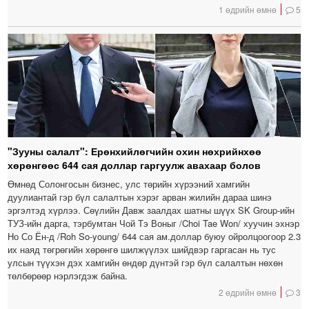
1 өдрийн өмнө
5
"Зууны салалт": Ерөнхийлөгчийн охин нөхрийнхөө
хөрөнгөөс 644 сая доллар гаргуулж авахаар болов
Өмнөд Солонгосын бизнес, улс төрийн хүрээний хамгийн
дуулиантай гэр бүл салалтын хэрэг арван жилийн дараа шинэ
эргэлтэд хүрлээ. Сөүлийн Давж заалдах шатны шүүх SK Group-ийн
ТУЗ-ийн дарга, тэрбумтан Чой Тэ Воныг /Choi Tae Won/ хуучин эхнэр
Но Со Ён-д /Roh So-young/ 644 сая ам.доллар буюу ойролцоогоор 2.3
их наяд төгрөгийн хөрөнгө шилжүүлэх шийдвэр гаргасан нь тус
улсын түүхэн дэх хамгийн өндөр дүнтэй гэр бүл салалтын нөхөн
төлбөрөөр нэрлэгдэж байна.
2 өдрийн өмнө
3