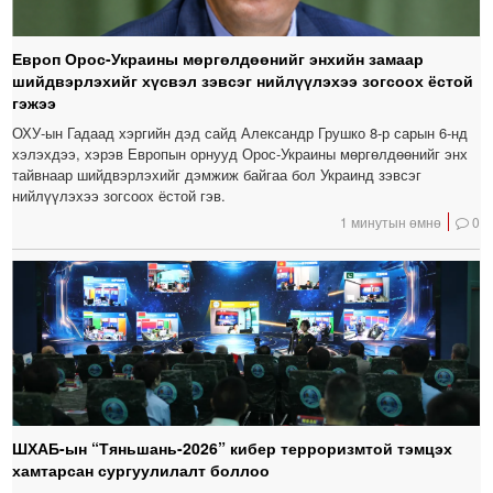
Европ Орос-Украины мөргөлдөөнийг энхийн замаар
шийдвэрлэхийг хүсвэл зэвсэг нийлүүлэхээ зогсоох ёстой
гэжээ
ОХУ-ын Гадаад хэргийн дэд сайд Александр Грушко 8-р сарын 6-нд
хэлэхдээ, хэрэв Европын орнууд Орос-Украины мөргөлдөөнийг энх
тайвнаар шийдвэрлэхийг дэмжиж байгаа бол Украинд зэвсэг
нийлүүлэхээ зогсоох ёстой гэв.
1 минутын өмнө
0
ШХАБ-ын “Тяньшань-2026” кибер терроризмтой тэмцэх
хамтарсан сургуулилалт боллоо