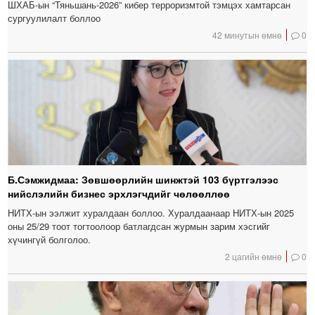
ШХАБ-ын “Тяньшань-2026” кибер терроризмтой тэмцэх хамтарсан
сургуулилалт боллоо
42 минутын өмнө
0
Б.Сэмжидмаа: Зөвшөөрлийн шинжтэй 103 бүртгэлээс
нийслэлийн бизнес эрхлэгчдийг чөлөөллөө
НИТХ-ын ээлжит хуралдаан боллоо. Хуралдаанаар НИТХ-ын 2025
оны 25/29 тоот тогтоолоор батлагдсан журмын зарим хэсгийг
хүчингүй болголоо.
2 цагийн өмнө
0