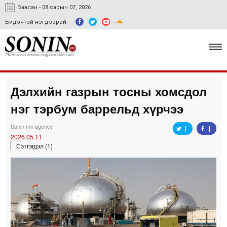
Баасан - 08 сарын 07, 2026
Бидэнтэй нэгдээрэй:
Дэлхийн газрын тосны хомсдол
Улс төр, эдийн засаг
нэг тэрбум баррельд хүрчээ
Гэмт хэрэг
Sonin.mn agency
Нийгэм, соёл
2026.05.11
Сэтгэгдэл (1)
Спорт
Easy news