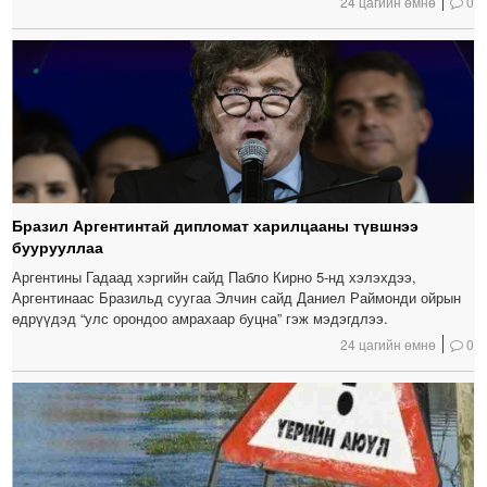
24 цагийн өмнө
0
Бразил Аргентинтай дипломат харилцааны түвшнээ
буурууллаа
Аргентины Гадаад хэргийн сайд Пабло Кирно 5-нд хэлэхдээ,
Аргентинаас Бразильд суугаа Элчин сайд Даниел Раймонди ойрын
өдрүүдэд “улс орондоо амрахаар буцна” гэж мэдэгдлээ.
24 цагийн өмнө
0