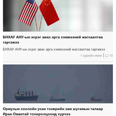
БНХАУ АНУ-ын эсрэг авах арга хэмжээний жагсаалтаа
гаргажээ
БНХАУ АНУ-ын эсрэг авах арга хэмжээний жагсаалтаа гаргажээ
1 өдрийн өмнө
10
Ормузын хоолойн усан тээврийн зам шугамын талаар
Иран Омантай тохиролцоонд хүрчээ