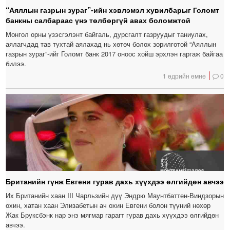
“Аяллын газрын зураг”-ийн хэвлэмэл хувилбарыг Голомт
банкны салбараас үнэ төлбөргүй авах боломжтой
Монгол орны үзэсгэлэнт байгаль, дурсгалт газруудыг таниулах,
аялагчдад тав тухтай аялахад нь хөтөч болох зорилготой “Аяллын
газрын зураг”-ийг Голомт банк 2017 оноос хойш эрхлэн гаргаж байгаа
билээ.
1 өдрийн өмнө
0
Британийн гүнж Евгени гурав дахь хүүхдээ өлгийдөн авчээ
Их Британийн хаан III Чарльзийн дүү Эндрю Маунтбаттен-Виндзорын
охин, хатан хаан Элизабетын ач охин Евгени болон түүний нөхөр
Жак Бруксбэнк нар энэ мягмар гарагт гурав дахь хүүхдээ өлгийдөн
авчээ.