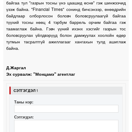
байгаа тул "газрын тосны үнэ цаашид өснө" гэж шинжээчид
үзэж байна. "Financial Times" сонинд бичсэнээр, өнөөдрийн
байдлаар олборлосон боловч боловсруулаагүй байгаа
түүхий тосны нөөц 4 тэрбум баррель орчим байгаа гэж
таамаглаж байна. Гэвч үүний ихэнх хэсгийг газрын тос
боловсруулах үйлдвэрүүд болон дамжуулах хоолойн өдөр
тутмын тасралтгүй ажиллагааг хангахын тулд ашиглаж
байна.
Д.Жаргал
Эх сурвалж: "Монцамэ" агентлаг
СЭТГЭГДЭЛ
1
Таны нэр:
Сэтгэгдэл: