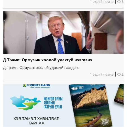
1 өдрийн өмнө
8
Д.Трамп: Ормузын хоолой удахгүй нээгдэнэ
Д.Трамп: Ормузын хоолой удахгүй нээгдэнэ
1 өдрийн өмнө
2