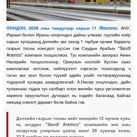
ЛОНДОН, 2026 оны тавдугаар сарын 11 /Reuters/.
АНУ,
Израил болон Ираны хоорондох дайны улмаас сүүлийн хоёр
сарын хугацаанд дэлхийн зах зээлд 1 тэрбум орчим баррель
газрын тосны хомсдол үүссэн гэж Саудын Арабын "Saudi
Aramco" компани тооцоолжээ. Тус компанийн захирал Амин
Насерийн тооцоолсноор, Ормузын хоолойг бүслэн хаах
ажиллагааг зогсоож, нийлүүлэлт сэргэсэн тохиолдолд ч
гэсэн зах зээл болон түүхий эдийн үнийг тогтворжуулахад
тодорхой хугацаа шаардлагатай. А.Насер онцлохдоо, дайн
тулаанаас гадна тус салбарт олон жилийн турш үргэлжилсэн
хөрөнгө оруулалтын дутагдал нь хэдийн багасаад байгаа
нөөцөд нэмэлт дарамт болж байна гэв.
Дэлхийн газрын тосны нийт нөөцийн 12 орчим хувь
нь ногддог "Saudi Aramco" компанийн энэ оны
нэгдүгээр улирлын цэвэр ашиг 25 хувиар өсөж,
32.5 тэрбум ам.долларт хүрчээ.