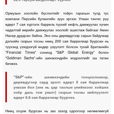
Ормузын хоолойн бүслэлтийг тойрч гарахын тулд тус
компани Персийн булангийн зүүн эргээс Улаан тэнгис рүү
өдөрт 7 сая хүртэлх баррель түүхий нефть дамжуулах хүчин
чадалтай өөрийн дамжуулах хоолойг ашиглаж байгааг Амин
Насер дурдсан байна. Энэ оны дөрөвдүгээр сарын байдлаар
дэлхийн газрын тосны нөөц 200 сая баррелиар буурсан нь
түүхэнд үзэгдээгүй өндөр үзүүлэлт болсон тухай Британийн
"Financial Times" сонинд "S&P Global Energy" болон
"Goldman Sachs"-ийн шинжээчдийн мэдээллийг эш татан
бичжээ.
"S&P"-ийн шинжээчдийн тооцоолсноор,
дөрөвдүгээр сард эрэлт өдөрт 5 сая баррелиар
унасан бол (энэ нь цар тахлын үеийнхээс хойших
хоёр дахь том уналт) газрын тосны нийлүүлэлт
өдөрт 6.6 сая баррелиар буурчээ.
Нөөц огцом буурсан нь зах зээлд одоогоор нөлөөлөөгүй