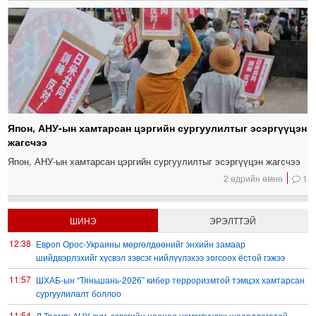
Япон, АНУ-ын хамтарсан цэргийн сургуулилтыг эсэргүүцэн
жагсчээ
Япон, АНУ-ын хамтарсан цэргийн сургуулилтыг эсэргүүцэн жагсчээ
2 өдрийн өмнө
1
ШИНЭ
ЭРЭЛТТЭЙ
12:38
Европ Орос-Украины мөргөлдөөнийг энхийн замаар
шийдвэрлэхийг хүсвэл зэвсэг нийлүүлэхээ зогсоох ёстой гэжээ
11:57
ШХАБ-ын “Тяньшань-2026” кибер терроризмтой тэмцэх хамтарсан
сургуулилалт боллоо
11:54
Д.Трамп: АНУ сум, зэвсгийн нөөцөө нэмэгдүүлэх шаардлагатай