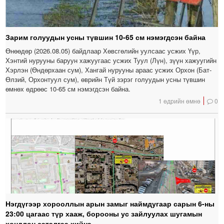
Зарим голуудын усны түвшин 10-65 см нэмэгдсэн байна
Өнөөдөр (2026.08.05) байдлаар Хөвсгөлийн уулсаас усжих Үүр,
Хэнтий нурууны баруун хажуугаас усжих Туул (Лүн), зүүн хажуугийн
Хэрлэн (Өндөрхаан сум), Хангай нурууны араас усжих Орхон (Бат-
Өлзий, Орхонтуул сум), өврийн Түй зэрэг голуудын усны түвшин
өмнөх өдрөөс 10-65 см нэмэгдсэн байна.
1 өдрийн өмнө
0
Нэгдүгээр хорооллын арын замыг наймдугаар сарын 6-ны
23:00 цагаас түр хааж, борооны ус зайлуулах шугамын
хөндлөн сэтэлгээ хийнэ