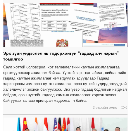
Эрх зүйн үндэслэл нь тодорхойгүй “гадаад элч нарын”
томилгоо
Сөүл хоттой боловсрол, хот төлөвлөлтийн хамтын ажиллагаагаа
өргөжүүлэхээр ажиллаж байгаа. Үүнтэй зэрэгцэн аймаг, нийслэлийн
гадаад хамтын ажиллагааг нэмэгдүүлэх асуудлаар Гадаад
харилцааны яам орон нутагт ажиллаж, орон нутгийн удирдлагуудтай
хэлэлцүүлэг зохион байгуулжээ. Энэ үеэр гадаад бодлогын нэгдмэл
байдал, орон нутгийн гадаад хамтын ажиллагааг хэрхэн зохион
байгуулах талаар ярилцсан мэдээлэл ч байна.
2 өдрийн өмнө
6