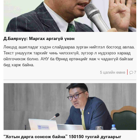
Д.Баярхүү: Маргах аргагүй үнэн
Лекцэд ашигладаг хэдэн слайдаараа зурган нийтлэл босгоод авлаа.
Текст уншуулж тархийг чинь чилээхгүй, зүгээр л нүдээрээ хараад
ойлгочихож болно. АНУ ба Өрнөд ертөнцийг яаж ч чадахгүй байгааг
бид харж байна.
5 цагийн өмнө
7
“Хотын дарга сонсож байна” 150150 тусгай дугаарыг