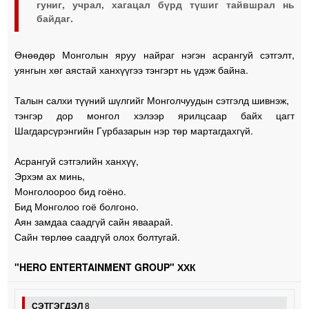
гуниг, учрал, хагацал бүрд түшиг тайвшрал нь
байдаг.
Өнөөдөр Монголын яруу найраг нэгэн асрангуй сэтгэлт,
уянгын хөг аястай ханхүүгээ тэнгэрт нь үдэж байна.
Талын салхи түүний шүлгийг Монголчуудын сэтгэлд шивнэж,
тэнгэр дор монгол хэлээр ярилцсаар байх цагт
Шагдарсүрэнгийн Гүрбазарын нэр төр мартагдахгүй.
Асрангуй сэтгэлийн ханхүү,
Эрхэм ах минь,
Монголоороо бид гоёно.
Бид Монголоо гоё болгоно.
Аян замдаа саадгүй сайн яваарай.
Сайн төрлөө саадгүй олох болтугай.
"HERO ENTERTAINMENT GROUP" ХХК
СЭТГЭГДЭЛ
8