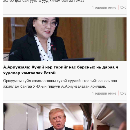
холбогдох байгууллагууд хянаж байгаа гэжээ.
1 өдрийн өмнө
0
А.Ариунзаяа: Хүний нэр төрийг нас барсных нь дараа ч
хуулиар хамгаалах ёстой
Оршуулгын үйл ажиллагааны тухай хуулийн төслийг санаачлан
ажиллаж байгаа УИХ-ын гишүүн А.Ариунзаяатай ярилцав.
1 өдрийн өмнө
8