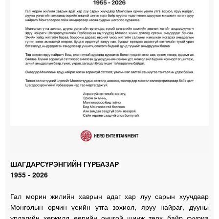
ШАГДАРСҮРЭНГИЙН ГҮРБАЗАР
1955 - 2026
Гал морин жилийн хаврын адаг хар луу сарын хуучдаар
Монголын орчин үеийн утга зохиол, яруу найраг, дууны
урлагийн хөгжилд өөрийн онцгой шинж төрх байр сууриа