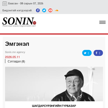
Баасан - 08 сарын 07, 2026
Бидэнтэй нэгдээрэй:
Эмгэнэл
Улс төр, эдийн засаг
Sonin.mn agency
Гэмт хэрэг
2026.05.11
Сэтгэгдэл (8)
Нийгэм, соёл
Спорт
Easy news