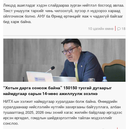
Лекцэд ашигладаг хэдэн слайдаараа зурган нийтлэл босгоод авлаа.
Текст уншуулж тархийг чинь чилээхгүй, зүгээр л нүдээрээ хараад
ойлгочихож болно. АНУ ба Өрнөд ертөнцийг яаж ч чадахгүй байгааг
бид харж байна.
10 цагийн өмнө
18
“Хотын дарга сонсож байна” 150150 тусгай дугаарыг
наймдугаар сарын 14-нөөс ажиллуулж эхэлнэ
НИТХ-ын ээлжит наймдугаар хуралдаан болж байна. Өнөөдрийн
хуралдаанаар нийслэлийн нутгийн захиргааны байгууллага, албан
тушаалтанд 2025, 2026 оны эхний хагас жилийн байдлаар иргэдээс
ирсэн өргөдөл, гомдлын шийдвэрлэлтийн тайлан мэдээллийг
сонслоо.