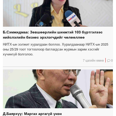
Б.Сэмжидмаа: Зөвшөөрлийн шинжтэй 103 бүртгэлээс
нийслэлийн бизнес эрхлэгчдийг чөлөөллөө
НИТХ-ын ээлжит хуралдаан боллоо. Хуралдаанаар НИТХ-ын 2025
оны 25/29 тоот тогтоолоор батлагдсан журмын зарим хэсгийг
хүчингүй болголоо.
7 цагийн өмнө
0
Д.Баярхүү: Маргах аргагүй үнэн