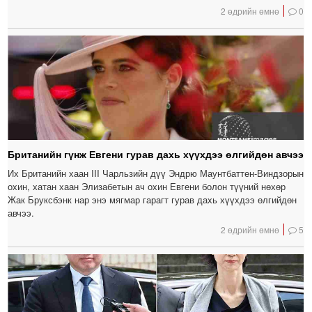
2 өдрийн өмнө
0
Британийн гүнж Евгени гурав дахь хүүхдээ өлгийдөн авчээ
Их Британийн хаан III Чарльзийн дүү Эндрю Маунтбаттен-Виндзорын
охин, хатан хаан Элизабетын ач охин Евгени болон түүний нөхөр
Жак Бруксбэнк нар энэ мягмар гарагт гурав дахь хүүхдээ өлгийдөн
авчээ.
2 өдрийн өмнө
5