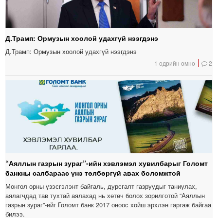
Д.Трамп: Ормузын хоолой удахгүй нээгдэнэ
Д.Трамп: Ормузын хоолой удахгүй нээгдэнэ
1 өдрийн өмнө
2
“Аяллын газрын зураг”-ийн хэвлэмэл хувилбарыг Голомт
банкны салбараас үнэ төлбөргүй авах боломжтой
Монгол орны үзэсгэлэнт байгаль, дурсгалт газруудыг таниулах,
аялагчдад тав тухтай аялахад нь хөтөч болох зорилготой “Аяллын
газрын зураг”-ийг Голомт банк 2017 оноос хойш эрхлэн гаргаж байгаа
билээ.