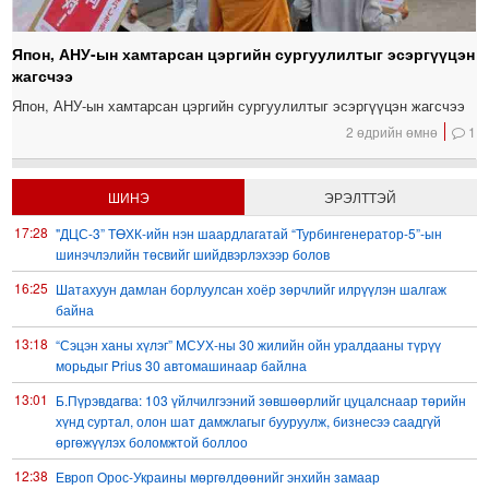
Япон, АНУ-ын хамтарсан цэргийн сургуулилтыг эсэргүүцэн
жагсчээ
Япон, АНУ-ын хамтарсан цэргийн сургуулилтыг эсэргүүцэн жагсчээ
2 өдрийн өмнө
1
ШИНЭ
ЭРЭЛТТЭЙ
17:28
"ДЦС-3” ТӨХК-ийн нэн шаардлагатай “Турбингенератор-5”-ын
шинэчлэлийн төсвийг шийдвэрлэхээр болов
16:25
Шатахуун дамлан борлуулсан хоёр зөрчлийг илрүүлэн шалгаж
байна
13:18
“Сэцэн ханы хүлэг” МСУХ-ны 30 жилийн ойн уралдааны түрүү
морьдыг Prius 30 автомашинаар байлна
13:01
Б.Пүрэвдагва: 103 үйлчилгээний зөвшөөрлийг цуцалснаар төрийн
хүнд суртал, олон шат дамжлагыг бууруулж, бизнесээ саадгүй
өргөжүүлэх боломжтой боллоо
12:38
Европ Орос-Украины мөргөлдөөнийг энхийн замаар