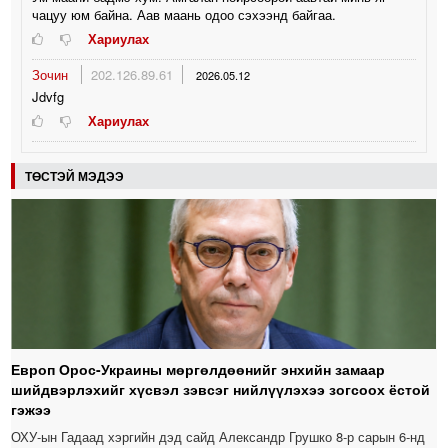
чацуу юм байна. Аав маань одоо сэхээнд байгаа.
Хариулах
Зочин
202.126.89.61
2026.05.12
Jdvfg
Хариулах
ТӨСТЭЙ МЭДЭЭ
Европ Орос-Украины мөргөлдөөнийг энхийн замаар
шийдвэрлэхийг хүсвэл зэвсэг нийлүүлэхээ зогсоох ёстой
гэжээ
ОХУ-ын Гадаад хэргийн дэд сайд Александр Грушко 8-р сарын 6-нд