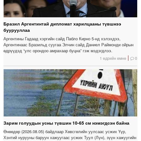
Бразил Аргентинтай дипломат харилцааны түвшнээ
буурууллаа
Аргентины Гадаад хэргийн сайд Пабло Кирно 5-нд хэлэхдээ,
Аргентинаас Бразильд суугаа Элчин сайд Даниел Раймонди ойрын
өдрүүдэд “улс орондоо амрахаар буцна” гэж мэдэгдлээ.
1 өдрийн өмнө
0
Зарим голуудын усны түвшин 10-65 см нэмэгдсэн байна
Өнөөдөр (2026.08.05) байдлаар Хөвсгөлийн уулсаас усжих Үүр,
Хэнтий нурууны баруун хажуугаас усжих Туул (Лүн), зүүн хажуугийн