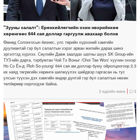
"Зууны салалт": Ерөнхийлөгчийн охин нөхрийнхөө
хөрөнгөөс 644 сая доллар гаргуулж авахаар болов
Өмнөд Солонгосын бизнес, улс төрийн хүрээний хамгийн
дуулиантай гэр бүл салалтын хэрэг арван жилийн дараа шинэ
эргэлтэд хүрлээ. Сөүлийн Давж заалдах шатны шүүх SK Group-ийн
ТУЗ-ийн дарга, тэрбумтан Чой Тэ Воныг /Choi Tae Won/ хуучин эхнэр
Но Со Ён-д /Roh So-young/ 644 сая ам.доллар буюу ойролцоогоор 2.3
их наяд төгрөгийн хөрөнгө шилжүүлэх шийдвэр гаргасан нь тус
улсын түүхэн дэх хамгийн өндөр дүнтэй гэр бүл салалтын нөхөн
төлбөрөөр нэрлэгдэж байна.
2 өдрийн өмнө
3