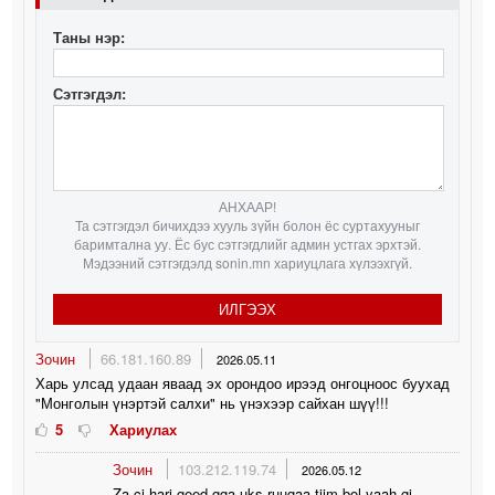
Таны нэр:
Сэтгэгдэл:
АНХААР!
Та сэтгэгдэл бичихдээ хууль зүйн болон ёс суртахууныг
баримтална уу. Ёс бус сэтгэгдлийг админ устгах эрхтэй.
Мэдээний сэтгэгдэлд sonin.mn хариуцлага хүлээхгүй.
ИЛГЭЭХ
Зочин
66.181.160.89
2026.05.11
Харь улсад удаан яваад эх орондоо ирээд онгоцноос буухад
"Монголын үнэртэй салхи" нь үнэхээр сайхан шүү!!!
5
Хариулах
Зочин
103.212.119.74
2026.05.12
Za ci hari geed gga uks ruugaa tiim bol yaah gj