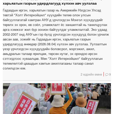
харьяатын газрын удирдлагууд хүлээн авч уулзлаа
Гадаадын иргэн, харьяатын газар нь Америкийн Нэгдсэн Улсад
төвтэй "Холт Интернэйшнл" хүүхдийн төлөө олон улсын
байгууллагатай хамтран АНУ-д үрчлэгдсэн Монгол хүүхдүүдийг
төрөлх эх орон, өв соёл, уламжлалт ёс заншилтай нь танилцуулах
арга хэмжээг жил бүр зохион байгуулдаг уламжлалтай. Энэ удаад
2002-2007 онд АНУ-ын гэр бүлд үрчлэгдсэн хүүхдүүд болон үрчилж
авсан аав, ээжийг нь Гадаадын иргэн, харьяатын газрын
удирдлагууд өнөөдөр (2026.08.04) хүлээн авч уулзлаа. Уулзалтын
үеэр үрчлэгдсэн хүүхдүүдийн боловсрол, мэргэжил, ажил,
амьдралын талаар ярилцаж, төрсөн нутаг, эх орондоо ирсэн
сэтгэгдлээс хуваалцав. Мөн "Холт Интернэйшнл" байгууллагын
төлөөлөлтэй цаашдын хамтын ажиллагааны талаар санал
солилцсон юм.
2 өдрийн өмнө
9