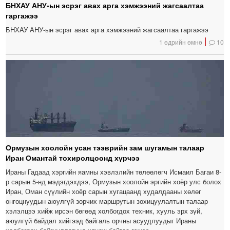
БНХАУ АНУ-ын эсрэг авах арга хэмжээний жагсаалтаа
гаргажээ
БНХАУ АНУ-ын эсрэг авах арга хэмжээний жагсаалтаа гаргажээ
1 өдрийн өмнө
10
Ормузын хоолойн усан тээврийн зам шугамын талаар
Иран Омантай тохиролцоонд хүрчээ
Ираны Гадаад хэргийн яамны хэвлэлийн төлөөлөгч Исмаил Багаи 8-
р сарын 5-нд мэдэгдэхдээ, Ормузын хоолойн эргийн хоёр улс болох
Иран, Оман сүүлийн хоёр сарын хугацаанд худалдааны хөлөг
онгоцнуудын аюулгүй зорчих маршрутын зохицуулалтын талаар
хэлэлцээ хийж ирсэн бөгөөд холбогдох техник, хууль эрх зүй,
аюулгүй байдал хийгээд байгаль орчны асуудлуудыг Ираны