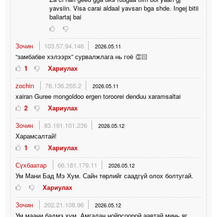
yavsiin. Visa carai aldaal yavsan bga shde. Ingej bitii
baliartaj bai
Зочин
103.57.94.146
2026.05.11
“замбабве хэлээрх” сурвалжлага нь гоё 👏🏻
1
Хариулах
zochin
76.136.255.2
2026.05.11
xairan Guree mongoldoo ergen toroorei denduu xaramsaltai
2
Хариулах
Зочин
83.191.101.236
2026.05.12
Харамсалтай!
1
Хариулах
Сүхбаатар
66.181.179.11
2026.05.12
Ум Мани Бад Мэ Хум. Сайн төрлийг саадгүй олох болтугай.
Хариулах
Зочин
202.21.108.96
2026.05.12
Ум маани бадмэ хум. Амгалан нойрсоорой аавтай минь яг