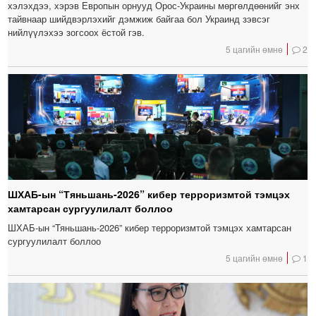
хэлэхдээ, хэрэв Европын орнууд Орос-Украины мөргөлдөөнийг энх
тайвнаар шийдвэрлэхийг дэмжиж байгаа бол Украинд зэвсэг
нийлүүлэхээ зогсоох ёстой гэв.
5 цагийн өмнө
2
ШХАБ-ын “Тяньшань-2026” кибер терроризмтой тэмцэх
хамтарсан сургуулилалт боллоо
ШХАБ-ын “Тяньшань-2026” кибер терроризмтой тэмцэх хамтарсан
сургуулилалт боллоо
5 цагийн өмнө
1