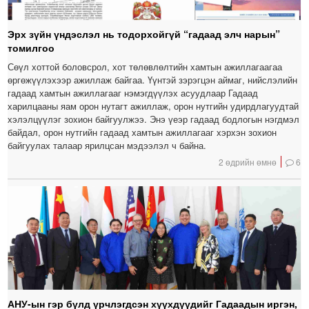
Эрх зүйн үндэслэл нь тодорхойгүй “гадаад элч нарын”
томилгоо
Сөүл хоттой боловсрол, хот төлөвлөлтийн хамтын ажиллагаагаа
өргөжүүлэхээр ажиллаж байгаа. Үүнтэй зэрэгцэн аймаг, нийслэлийн
гадаад хамтын ажиллагааг нэмэгдүүлэх асуудлаар Гадаад
харилцааны яам орон нутагт ажиллаж, орон нутгийн удирдлагуудтай
хэлэлцүүлэг зохион байгуулжээ. Энэ үеэр гадаад бодлогын нэгдмэл
байдал, орон нутгийн гадаад хамтын ажиллагааг хэрхэн зохион
байгуулах талаар ярилцсан мэдээлэл ч байна.
2 өдрийн өмнө
6
АНУ-ын гэр бүлд үрчлэгдсэн хүүхдүүдийг Гадаадын иргэн,