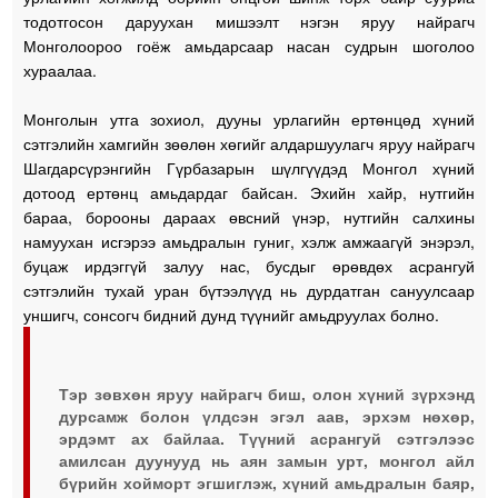
тодотгосон даруухан мишээлт нэгэн яруу найрагч
Монголоороо гоёж амьдарсаар насан судрын шоголоо
хураалаа.
Монголын утга зохиол, дууны урлагийн ертөнцөд хүний
сэтгэлийн хамгийн зөөлөн хөгийг алдаршуулагч яруу найрагч
Шагдарсүрэнгийн Гүрбазарын шүлгүүдэд Монгол хүний
дотоод ертөнц амьдардаг байсан. Эхийн хайр, нутгийн
бараа, борооны дараах өвсний үнэр, нутгийн салхины
намуухан исгэрээ амьдралын гуниг, хэлж амжаагүй энэрэл,
буцаж ирдэггүй залуу нас, бусдыг өрөвдөх асрангуй
сэтгэлийн тухай уран бүтээлүүд нь дурдатган сануулсаар
уншигч, сонсогч бидний дунд түүнийг амьдруулах болно.
Тэр зөвхөн яруу найрагч биш, олон хүний зүрхэнд
дурсамж болон үлдсэн эгэл аав, эрхэм нөхөр,
эрдэмт ах байлаа. Түүний асрангуй сэтгэлээс
амилсан дуунууд нь аян замын урт, монгол айл
бүрийн хойморт эгшиглэж, хүний амьдралын баяр,