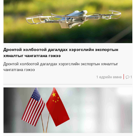
Дронтой холбоотой дагалдах хэрэгслийн экспортын
хяналтыг чангатгана гэжээ
Дронтой холбоотой дагалдах хэрэгслийн экспортын хяналтыг
чангатгана гэжээ
1 өдрийн өмнө
1