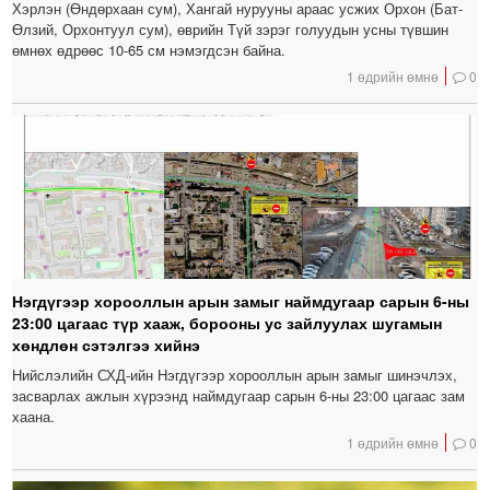
Хэрлэн (Өндөрхаан сум), Хангай нурууны араас усжих Орхон (Бат-
Өлзий, Орхонтуул сум), өврийн Түй зэрэг голуудын усны түвшин
өмнөх өдрөөс 10-65 см нэмэгдсэн байна.
1 өдрийн өмнө
0
Нэгдүгээр хорооллын арын замыг наймдугаар сарын 6-ны
23:00 цагаас түр хааж, борооны ус зайлуулах шугамын
хөндлөн сэтэлгээ хийнэ
Нийслэлийн СХД-ийн Нэгдүгээр хорооллын арын замыг шинэчлэх,
засварлах ажлын хүрээнд наймдугаар сарын 6-ны 23:00 цагаас зам
хаана.
1 өдрийн өмнө
0