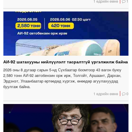
1 өдрийн өмнө
1
АИ-92 шатахууны нийлүүлэлт тасралтгүй үргэлжилж байна
2026 оны 8 дугаар сарын 5-нд Сүхбаатар боомтоор 43 вагон буюу
2,580 тонн АИ-92 автобензин орж ирж, Толгойт, Аршаант, Дархан,
Эрдэнэт, Улаанбаатар өртөөдөд хүргэж, өнөөдөр агуулахуудад
буулгаж байна.
1 өдрийн өмнө
0