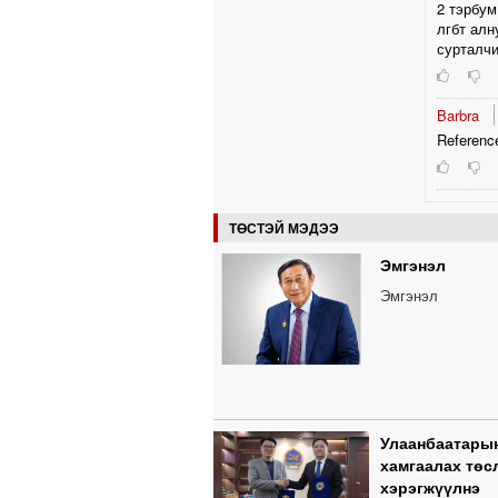
2 тэрбум
лгбт алн
сурталчи
Barbra
Reference
ТӨСТЭЙ МЭДЭЭ
Эмгэнэл
Эмгэнэл
Улаанбаатарын
хамгаалах төс
хэрэгжүүлнэ