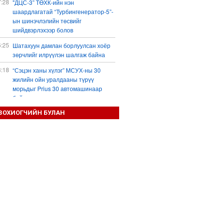
7:28
"ДЦС-3” ТӨХК-ийн нэн
шаардлагатай “Турбингенератор-5”-
ын шинэчлэлийн төсвийг
шийдвэрлэхээр болов
6:25
Шатахуун дамлан борлуулсан хоёр
зөрчлийг илрүүлэн шалгаж байна
3:18
“Сэцэн ханы хүлэг” МСУХ-ны 30
жилийн ойн уралдааны түрүү
морьдыг Prius 30 автомашинаар
байлна
3:01
ЗОХИОГЧИЙН БУЛАН
Б.Пүрэвдагва: 103 үйлчилгээний
зөвшөөрлийг цуцалснаар төрийн
хүнд суртал, олон шат дамжлагыг
бууруулж, бизнесээ саадгүй
өргөжүүлэх боломжтой боллоо
2:38
Европ Орос-Украины мөргөлдөөнийг
энхийн замаар шийдвэрлэхийг
хүсвэл зэвсэг нийлүүлэхээ зогсоох
ёстой гэжээ
1:57
ШХАБ-ын “Тяньшань-2026” кибер