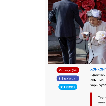
ХОНКОНГ
Сэтгэгдэл (14)
гэрлэлтээ
Шэйрлэх
оны мөн
харьцуула
Жиргэх
Тус 
оны