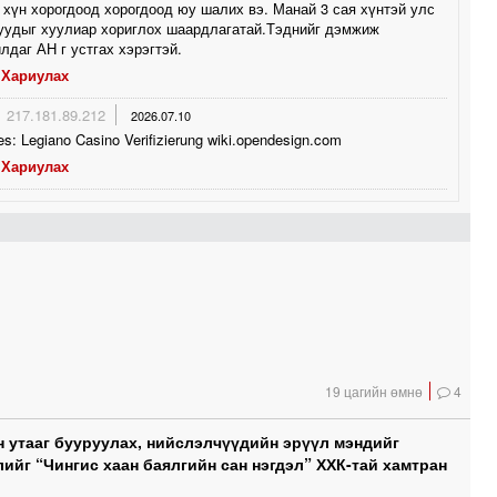
 хүн хорогдоод хорогдоод юу шалих вэ. Манай 3 сая хүнтэй улс
уудыг хуулиар хориглох шаардлагатай.Тэднийг дэмжиж
лдаг АН г устгах хэрэгтэй.
Хариулах
217.181.89.212
2026.07.10
s: Legiano Casino Verifizierung wiki.opendesign.com
Хариулах
19 цагийн өмнө
4
 утааг бууруулах, нийслэлчүүдийн эрүүл мэндийг
лийг “Чингис хаан баялгийн сан нэгдэл” ХХК-тай хамтран