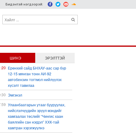
Бидэнтэй нэгдээрэй:
ШИНЭ
ЭРЭЛТТЭЙ
1:20
Ерөнхий сайд БНХАУ-аас сар бүр
12-15 мянган тонн АИ-92
автобензин тогтмол нийлүүлэх
хүсэлт тавилаа
0:30
Эмгэнэл
7:59
Улаанбаатарын утааг бууруулах,
нийслэлчүүдийн эрүүл мэндийг
хамгаалах төслийг “Чингис хаан
баялгийн сан нэгдэл” ХХК-тай
хамтран хэрэгжүүлнэ