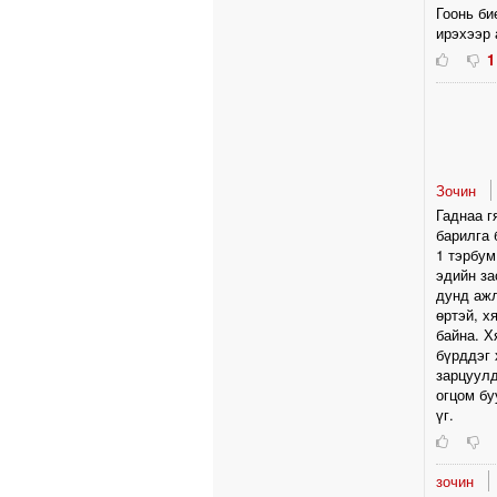
Гоонь би
ирэхээр 
1
Зочин
Гаднаа г
барилга 
1 тэрбум
эдийн за
дунд ажл
өртэй, х
байна. Х
бүрддэг 
зарцуулд
огцом бу
үг.
зочин