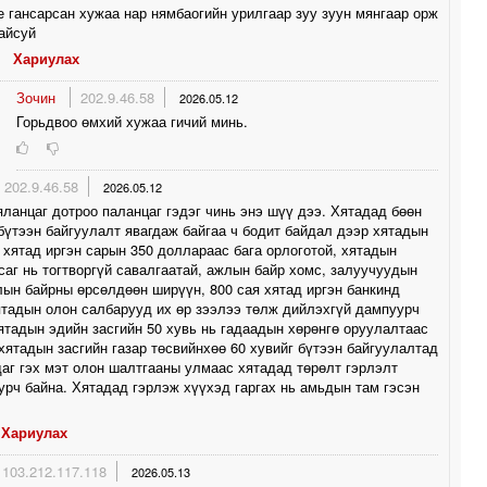
е гансарсан хужаа нар нямбаогийн урилгаар зуу зуун мянгаар орж
айсуй
Хариулах
Зочин
202.9.46.58
2026.05.12
Горьдвоо өмхий хужаа гичий минь.
202.9.46.58
2026.05.12
яланцаг дотроо паланцаг гэдэг чинь энэ шүү дээ. Хятадад бөөн
бүтээн байгуулалт явагдаж байгаа ч бодит байдал дээр хятадын
 хятад иргэн сарын 350 доллараас бага орлоготой, хятадын
саг нь тогтворгүй савалгаатай, ажлын байр хомс, залуучуудын
ын байрны өрсөлдөөн ширүүн, 800 сая хятад иргэн банкинд
ятадын олон салбарууд их өр зээлээ төлж дийлэхгүй дампуурч
ятадын эдийн засгийн 50 хувь нь гадаадын хөрөнгө оруулалтаас
хятадын засгийн газар төсвийнхөө 60 хувийг бүтээн байгуулалтад
аг гэх мэт олон шалтгааны улмаас хятадад төрөлт гэрлэлт
урч байна. Хятадад гэрлэж хүүхэд гаргах нь амьдын там гэсэн
Хариулах
103.212.117.118
2026.05.13