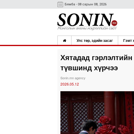
Бямба - 08 сарын 08, 2026
Улс төр, эдийн засаг
Гэмт 
Хятадад гэрлэлтийн
түвшинд хүрчээ
Sonin.mn agency
2026.05.12