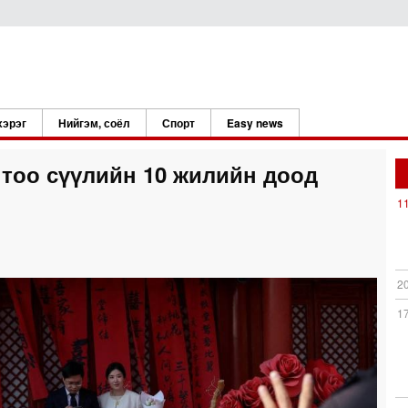
хэрэг
Нийгэм, соёл
Спорт
Easy news
 тоо сүүлийн 10 жилийн доод
1
2
1