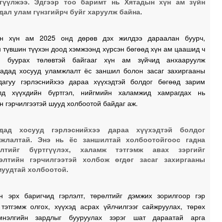
гүүлжээ. Эдгээр тоо баримт нь Хятадын хүн ам зүйн
дал улам гүнзгийрч буйг харуулж байна.
1
ын хүн ам 2025 онд дөрөв дэх жилдээ дараалан буурч,
 түвшин түүхэн доод хэмжээнд хүрсэн бөгөөд хүн ам цаашид ч
1
эн буурах төлөвтэй байгааг хүн ам зүйчид анхааруулж
1
тадад хосууд уламжлалт ёс заншил болон засаг захиргааны
агуу гэрлэснийхээ дараа хүүхэдтэй болдог бөгөөд зарим
лд хүүхдийн бүртгэл, нийгмийн халамжид хамрагдах нь
н гэрчилгээтэй шууд холбоотой байдаг аж.
1
адад хосууд гэрлэснийхээ дараа хүүхэдтэй болдог
мжлалтай. Энэ нь ёс заншилтай холбоотойгоос гадна
өлтийг бүртгүүлэх, халамж тэтгэмж авах зэргийг
1
элтийн гэрчилгээтэй холбож өгдөг засаг захиргааны
уудтай холбоотой.
1
н эрх баригчид гэрлэлт, төрөлтийг дэмжих зорилгоор гэр
 тэтгэмж олгох, хүүхэд асрах үйлчилгээг сайжруулах, төрөх
0
мнэлгийн зардлыг бууруулах зэрэг шат дараатай арга