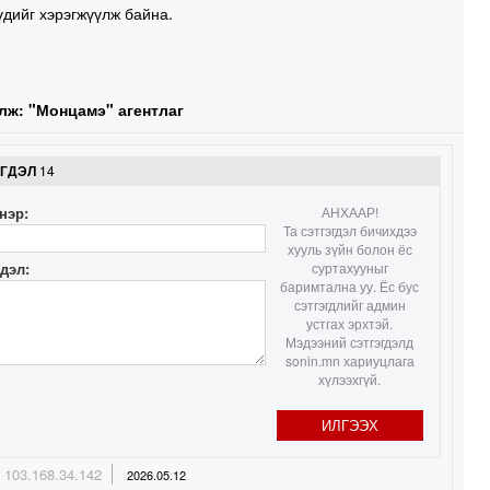
дийг хэрэгжүүлж байна.
0
0
лж: "Монцамэ" агентлаг
1
ЭГДЭЛ
14
1
нэр:
АНХААР!
Та сэтгэгдэл бичихдээ
хууль зүйн болон ёс
гдэл:
суртахууныг
баримтална уу. Ёс бус
сэтгэгдлийг админ
устгах эрхтэй.
Мэдээний сэтгэгдэлд
sonin.mn хариуцлага
хүлээхгүй.
ИЛГЭЭХ
103.168.34.142
2026.05.12