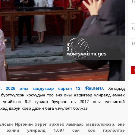
1
1
1
1
, 2026 оны тавдугаар сарын 12 /Reuters/.
Хятадад
 бүртгүүлсэн хосуудын тоо энэ оны нэгдүгээр улиралд өмнөх
 үеийхээс 6.2 хувиар буурсан нь 2017 оны түвшинтэй
1
хад даруй хоёр дахин бага үзүүлэлт болжээ.
улсын Иргэний хэрэг эрхлэх яамнаас мэдээлснээр, энэ
1
 эхний улиралд 1.697 сая хос гэрлэлтээ