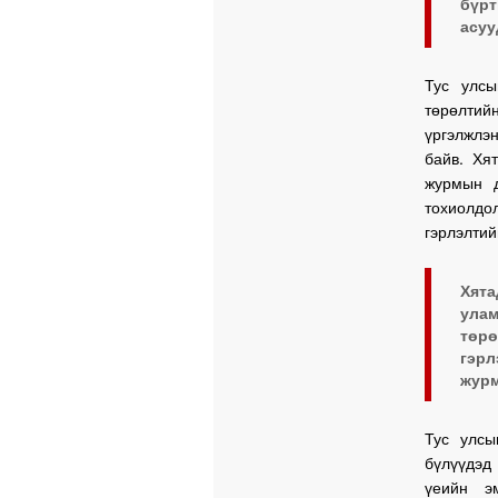
бүрт
асуу
Тус улс
төрөлтийн
үргэлжл
байв. Хя
журмын д
тохиолдо
гэрлэлтий
Хят
ула
төр
гэрл
журм
Тус улсы
бүлүүдэд
үеийн э