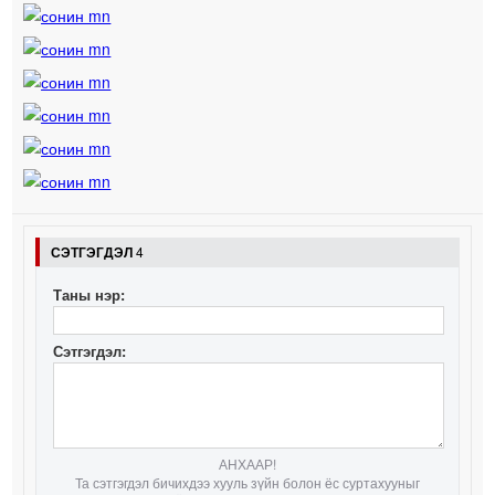
СЭТГЭГДЭЛ
4
Таны нэр:
Сэтгэгдэл:
АНХААР!
Та сэтгэгдэл бичихдээ хууль зүйн болон ёс суртахууныг