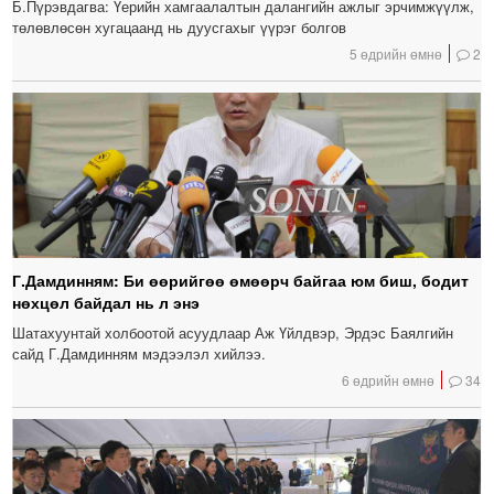
Б.Пүрэвдагва: Үерийн хамгаалалтын далангийн ажлыг эрчимжүүлж,
төлөвлөсөн хугацаанд нь дуусгахыг үүрэг болгов
5 өдрийн өмнө
2
Г.Дамдинням: Би өөрийгөө өмөөрч байгаа юм биш, бодит
нөхцөл байдал нь л энэ
Шатахуунтай холбоотой асуудлаар Аж Үйлдвэр, Эрдэс Баялгийн
сайд Г.Дамдинням мэдээлэл хийлээ.
6 өдрийн өмнө
34