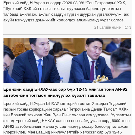
Ерөнхий сайд Н.Учрал өнөөдөр /2026.08.08/ “Сан Петролиум” ХХК,
“Шунхлай” ХХК-ийн газрын тосны агуулахын барилга угсралтын
талбайд ажиллаж, ажлыг саадгүй түргэн шуурхай үргэлжлүүлж, аж
ахуйн нэгжүүдээ дэмжихийг холбогдох албаныханд үүрэг болгов.
21 цагийн өмнө
3
Ерөнхий сайд БНХАУ-аас сар бүр 12-15 мянган тонн АИ-92
автобензин тогтмол нийлүүлэх хүсэлт тавилаа
Ерөнхий сайд Н.Учрал БНХАУ-ын төрийн өмчит Хятадын Үндэсний
газрын тосны корпорацийн харьяа "Петрочайна Дачин Тамсаг" ХХК-
ийн Ерөнхий захирал Жан Гуан Яныг хүлээн авч уулзлаа. Уулзалтын
эхэнд Ерөнхий сайд БНХАУ-аас энэ оны наймдугаар сард 6000 тонн
АИ-92 автобензинийг манай улсад нийлүүлэхээр болсонд талархал
илэрхийлэв. Мөн цаашид нийлүүлэлтийн хэмжээг сар бүр 12-15