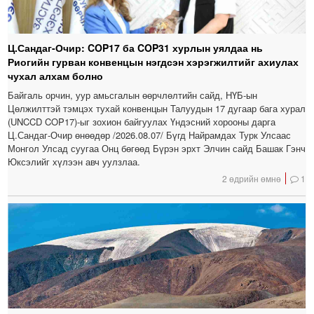
Ц.Сандаг-Очир: COP17 ба COP31 хурлын уялдаа нь
Риогийн гурван конвенцын нэгдсэн хэрэгжилтийг ахиулах
чухал алхам болно
Байгаль орчин, уур амьсгалын өөрчлөлтийн сайд, НҮБ-ын
Цөлжилттэй тэмцэх тухай конвенцын Талуудын 17 дугаар бага хурал
(UNCCD COP17)-ыг зохион байгуулах Үндэсний хорооны дарга
Ц.Сандаг-Очир өнөөдөр /2026.08.07/ Бүгд Найрамдах Турк Улсаас
Монгол Улсад суугаа Онц бөгөөд Бүрэн эрхт Элчин сайд Башак Гэнч
Юксэлийг хүлээн авч уулзлаа.
2 өдрийн өмнө
1