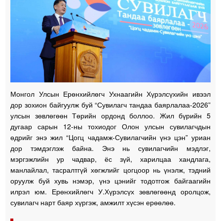
Монгол Улсын Ерөнхийлөгч Ухнаагийн Хүрэлсүхийн ивээл
дор зохион байгуулж буй “Сувилагч тандаа баярлалаа-2026”
улсын зөвлөгөөн Төрийн ордонд боллоо. Жил бүрийн 5
дугаар сарын 12-ны тохиодог Олон улсын сувилагчдын
өдрийг энэ жил “Цогц чадамж-Сувилагчийн үнэ цэн” уриан
дор тэмдэглэж байна. Энэ нь сувилагчийн мэдлэг,
мэргэжлийн ур чадвар, ёс зүй, харилцаа хандлага,
манлайлал, тасралтгүй хөгжлийг цогцоор нь үнэлж, тэдний
оруулж буй хувь нэмэр, үнэ цэнийг тодотгож байгаагийн
илрэл юм. Ерөнхийлөгч У.Хүрэлсүх зөвлөгөөнд оролцож,
сувилагч нарт баяр хүргэж, амжилт хүсэн ерөөлөө.