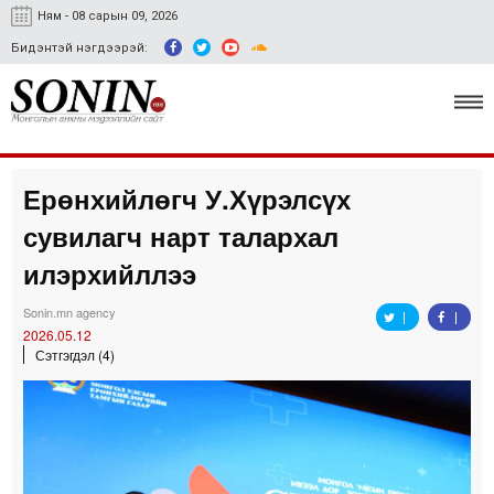
Ням - 08 сарын 09, 2026
Бидэнтэй нэгдээрэй:
Ерөнхийлөгч У.Хүрэлсүх
Улс төр, эдийн засаг
сувилагч нарт талархал
Гэмт хэрэг
илэрхийллээ
Нийгэм, соёл
Sonin.mn agency
2026.05.12
Спорт
Сэтгэгдэл (4)
Easy news