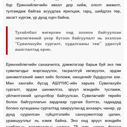
бүр Ерөнхийлөгчийн ивээл дор хийж, ололт амжилт,
тулгамдаж байгаа асуудлаа ярилцаж, гарц, шийдлээ төр,
засагт хүргэж, үр дүнд хүрч байна.
Тухайлбал өнгөрсөн онд зохион байгуулсан
зөвлөгөөний үеэр бүтээн байгуулалт нь эхэлсэн
“Сувилахуйн сургалт, судалгааны төв” удахгүй
ашиглалтад орно.
Ерөнхийлөгчийн санаачилга, дэмжлэгээр барьж буй энэ төв
сувилагчдыг мэргэшүүлэх, тасралтгүй хөгжүүлэх, эрдэм
шинжилгээний ажил хийх боломж, нөхцөлийг бүрдүүлэх юм.
Мөн хангайн бүсэд АШУҮИС-ийн харьяа Cувилахуйн
сургалт, эрдэм шинжилгээ, эрүүл мэндийн тусламж,
үйлчилгээний цогцолбор байгуулсан. Сувилагчийг төрийн
болон байгууллагын зардлаар сургаж бэлтгэх, гадаадад
богино хугацааны сургалтад хамруулахад анхаарч, чанар, үр
дүнд суурилсан гүйцэтгэлийн санхүүжилтээр цалин,
урамшууллыг нь нэмж байна. Энэ онд эрүүл мэндийн
салбарын ажилтнуудын цалинг 75 хувь нэмэх бөгөөд