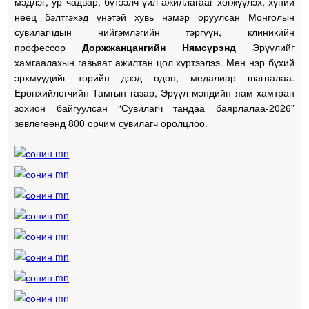
мэдлэг, ур чадвар, бүтээлч үйл ажиллагааг хөгжүүлэх, хүний
нөөц бэлтгэхэд үнэтэй хувь нэмэр оруулсан Монголын
сувилагчдын нийгэмлэгийн тэргүүн, клиникийн
профессор
Доржжанцангийн Нямсүрэнд
Эрүүлийг
хамгаалахын гавьяат ажилтан цол хүртээлээ. Мөн нэр бүхий
эрхмүүдийг төрийн дээд одон, медалиар шагналаа.
Ерөнхийлөгчийн Тамгын газар, Эрүүл мэндийн яам хамтран
зохион байгуулсан “Сувилагч тандаа баярлалаа-2026”
зөвлөгөөнд 800 орчим сувилагч оролцлоо.