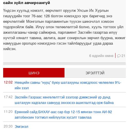
сайн зүйл авчирсангүй
Үндсэн хуульд нэмэлт, өөрчлөлт оруулж Улсын Их Хурлын
гишүүдийн тоог 76-аас 126 болгон нэмэхдээ эрх баригчид энэ
өөрчлөлтийг Монголын парламентын түүхэн шинэчлэл хэмээн
тодорхойлж байв. Илүү олон төлөөлөлтэй болно, хууль тогтоох үйл
ажиллагааны чанар сайжирна, парламент Засгийн газартаа илүү
хүчтэй хяналт тавина, авлига, ашиг сонирхлын зөрчил буурна, жижиг
намуудын оролцоо нэмэгдэнэ гэсэн тайлбаруудыг удаа дараа
хийсэн.
6 өдрийн өмнө
21
ШИНЭ
ЭРЭЛТТЭЙ
12:02
Нөөцийн савны “нууц” буюу шатахууны хомсдлоос чөлөөлөх 9%-
ийн зээл
17:42
Засгийн Газраас хөнгөлөлттэй зээлээр дэмжсэний үр дүнд
шатахуун хадгалах савнууд эхнээсээ ашиглалтад орж байна
11:20
Ерөнхий сайд БНХАУ-аас сар бүр 12-15 мянган тонн АИ-92
автобензин тогтмол нийлүүлэх хүсэлт тавилаа
20:30
Эмгэнэл