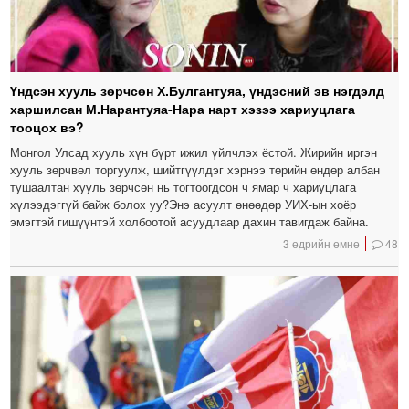
Үндсэн хууль зөрчсөн Х.Булгантуяа, үндэсний эв нэгдэлд
харшилсан М.Нарантуяа-Нара нарт хэзээ хариуцлага
тооцох вэ?
Монгол Улсад хууль хүн бүрт ижил үйлчлэх ёстой. Жирийн иргэн
хууль зөрчвөл торгуулж, шийтгүүлдэг хэрнээ төрийн өндөр албан
тушаалтан хууль зөрчсөн нь тогтоогдсон ч ямар ч хариуцлага
хүлээдэггүй байж болох уу?Энэ асуулт өнөөдөр УИХ-ын хоёр
эмэгтэй гишүүнтэй холбоотой асуудлаар дахин тавигдаж байна.
3 өдрийн өмнө
48