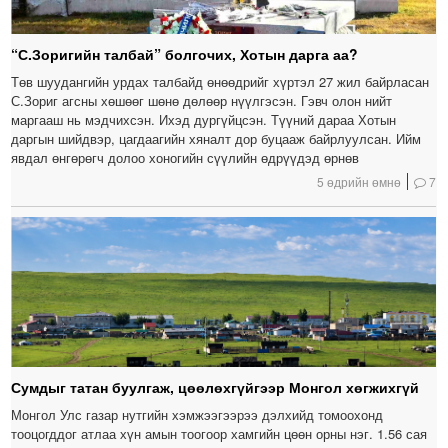
“С.Зоригийн талбай” болгочих, Хотын дарга аа?
Төв шуудангийн урдах талбайд өнөөдрийг хүртэл 27 жил байрласан
С.Зориг агсны хөшөөг шөнө дөлөөр нүүлгэсэн. Гэвч олон нийт
маргааш нь мэдчихсэн. Ихэд дургүйцсэн. Түүний дараа Хотын
даргын шийдвэр, цагдаагийн хяналт дор буцааж байрлуулсан. Ийм
явдал өнгөрөгч долоо хоногийн сүүлийн өдрүүдэд өрнөв
5 өдрийн өмнө
7
Сумдыг татан буулгаж, цөөлөхгүйгээр Монгол хөгжихгүй
Монгол Улс газар нутгийн хэмжээгээрээ дэлхийд томоохонд
тооцогддог атлаа хүн амын тоогоор хамгийн цөөн орны нэг. 1.56 сая