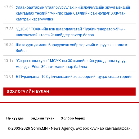
17:59
Улаанбаатарын утааг бууруулах, нийслэлчүүдийн эрүүл мэндийг
хамгаалах төслийг “Чингис хаан баялгийн сан нэгдэл” ХХК-тай
хамтран хэрэгжүүлнэ
17:28
"ДЦС-3” ТӨХК-ийн нэн шаардлагатай “Турбингенератор-5”-ын
шинэчлэлийн төсвийг шийдвэрлэхээр болов
16:25
Шатахуун дамлан борлуулсан хоёр зөрчлийг илрүүлэн шалгаж
байна
13:18
“Сэцэн ханы хүлэг” МСУХ-ны 30 жилийн ойн уралдааны түрүү
морьдыг Prius 30 автомашинаар байлна
13:01
Б.Пүрэвдагва: 103 үйлчилгээний зөвшөөрлийг цуцалснаар төрийн
хүнд суртал, олон шат дамжлагыг бууруулж, бизнесээ саадгүй
өргөжүүлэх боломжтой боллоо
ЗОХИОГЧИЙН БУЛАН
12:38
Европ Орос-Украины мөргөлдөөнийг энхийн замаар
шийдвэрлэхийг хүсвэл зэвсэг нийлүүлэхээ зогсоох ёстой гэжээ
11:57
ШХАБ-ын “Тяньшань-2026” кибер терроризмтой тэмцэх хамтарсан
Нүүр хуудас
Бидний тухай
Холбоо барих
сургуулилалт боллоо
© 2003-2026 Sonin.MN - News Agency. Бүх эрх хуулиар хамгаалагдсан.
11:54
Д.Трамп: АНУ сум, зэвсгийн нөөцөө нэмэгдүүлэх шаардлагатай