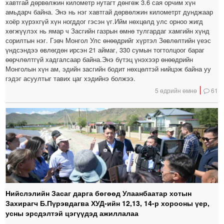
хавтгай дөрвөлжин километр нутагт дөнгөж 3.6 сая орчим хүн
амьдарч байна. Энэ нь нэг хавтгай дөрвөлжин километрт дунджаар
хоёр хүрэхгүй хүн ногддог гэсэн үг.Ийм нөхцөлд улс орноо жигд
хөгжүүлэх нь ямар ч Засгийн газрын өмнө тулгардаг хамгийн хүнд
сорилтын нэг. Гэвч Монгол Улс өнөөдрийг хүртэл Зөвлөлтийн үеэс
үндсэндээ өвлөгдөн ирсэн 21 аймаг, 330 сумын тогтолцоог бараг
өөрчлөлтгүй хадгалсаар байна.Энэ бүтэц үнэхээр өнөөдрийн
Монголын хүн ам, эдийн засгийн бодит нөхцөлтэй нийцэж байна уу
гэдэг асуултыг тавих цаг хэдийнэ болжээ.
5 өдрийн өмнө
61
Нийслэлийн Засаг дарга бөгөөд Улаанбаатар хотын
Захирагч Б.Пүрэвдагва ХУД-ийн 12,13, 14-р хорооны үер,
усны эрсдэлтэй цэгүүдэд ажиллалаа