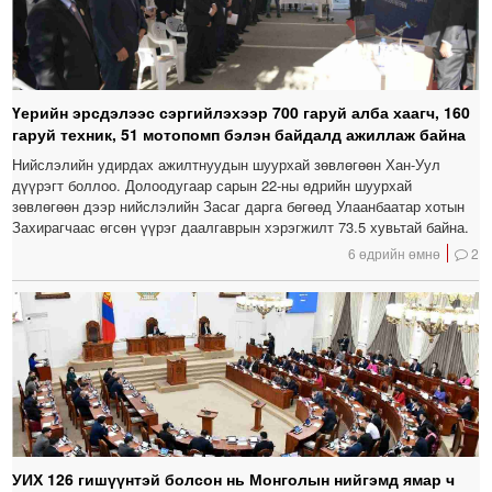
Үерийн эрсдэлээс сэргийлэхээр 700 гаруй алба хаагч, 160
гаруй техник, 51 мотопомп бэлэн байдалд ажиллаж байна
Нийслэлийн удирдах ажилтнуудын шуурхай зөвлөгөөн Хан-Уул
дүүрэгт боллоо. Долоодугаар сарын 22-ны өдрийн шуурхай
зөвлөгөөн дээр нийслэлийн Засаг дарга бөгөөд Улаанбаатар хотын
Захирагчаас өгсөн үүрэг даалгаврын хэрэгжилт 73.5 хувьтай байна.
6 өдрийн өмнө
2
УИХ 126 гишүүнтэй болсон нь Монголын нийгэмд ямар ч