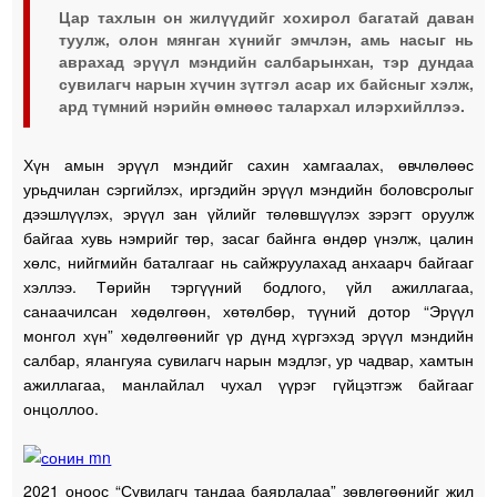
Цар тахлын он жилүүдийг хохирол багатай даван
туулж, олон мянган хүнийг эмчлэн, амь насыг нь
аврахад эрүүл мэндийн салбарынхан, тэр дундаа
сувилагч нарын хүчин зүтгэл асар их байсныг хэлж,
ард түмний нэрийн өмнөөс талархал илэрхийллээ.
Хүн амын эрүүл мэндийг сахин хамгаалах, өвчлөлөөс
урьдчилан сэргийлэх, иргэдийн эрүүл мэндийн боловсролыг
дээшлүүлэх, эрүүл зан үйлийг төлөвшүүлэх зэрэгт оруулж
байгаа хувь нэмрийг төр, засаг байнга өндөр үнэлж, цалин
хөлс, нийгмийн баталгааг нь сайжруулахад анхаарч байгааг
хэллээ. Төрийн тэргүүний бодлого, үйл ажиллагаа,
санаачилсан хөдөлгөөн, хөтөлбөр, түүний дотор “Эрүүл
монгол хүн” хөдөлгөөнийг үр дүнд хүргэхэд эрүүл мэндийн
салбар, ялангуяа сувилагч нарын мэдлэг, ур чадвар, хамтын
ажиллагаа, манлайлал чухал үүрэг гүйцэтгэж байгааг
онцоллоо.
2021 оноос “Сувилагч тандаа баярлалаа” зөвлөгөөнийг жил