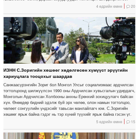
4 өдрийн өмнө
20
ИЗНН С.Зоригийн хөшөөг хөдөлгөсөн хүмүүст эрүүгийн
хариуцлага тооцохыг шаардав
Санжаасүрэнгийн Зориг бол Монгол Улсыг социализмаас ардчилсан
тогтолцоонд шилжүүлсэн 1990 оны Ардчилсан хувьсгалын удирдагч,
Монголын Ардчилсан Холбооны анхны Ерөнхий зохицуулагч байсан
хүн. Өнөөдөр бидний эдэлж буй эрх чөлөө, олон намын тогтолцоо,
чөлөөт сонгуулийн үндэсийг тавьсан манлайлагч юм. С.Зоригийн
хөшөөг ярьж байна гэдэг нь тэр хүний түүхийг ярьж байна гэсэн үг.
5 өдрийн өмнө
15