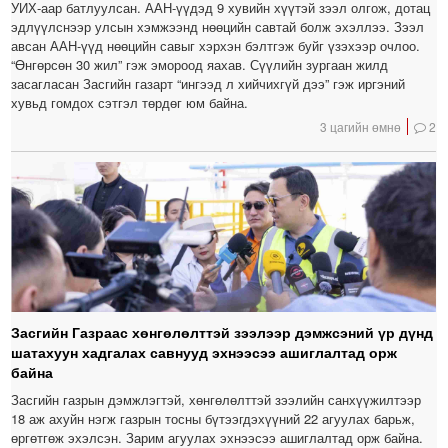
УИХ-аар батлуулсан. ААН-үүдэд 9 хувийн хүүтэй зээл олгож, дотац
эдлүүлснээр улсын хэмжээнд нөөцийн савтай болж эхэллээ. Зээл
авсан ААН-үүд нөөцийн савыг хэрхэн бэлтгэж буйг үзэхээр очлоо.
“Өнгөрсөн 30 жил” гэж эмороод яахав. Сүүлийн зургаан жилд
засагласан Засгийн газарт “ингээд л хийчихгүй дээ” гэж иргэний
хувьд гомдох сэтгэл төрдөг юм байна.
3 цагийн өмнө
2
Засгийн Газраас хөнгөлөлттэй зээлээр дэмжсэний үр дүнд
шатахуун хадгалах савнууд эхнээсээ ашиглалтад орж
байна
Засгийн газрын дэмжлэгтэй, хөнгөлөлттэй зээлийн санхүүжилтээр
18 аж ахуйн нэгж газрын тосны бүтээгдэхүүний 22 агуулах барьж,
өргөтгөж эхэлсэн. Зарим агуулах эхнээсээ ашиглалтад орж байна.