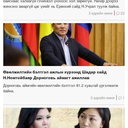
байснаас халиагүй гэчихвэл үнэнээс хол зөрөхгүй. Начир дээрээ
жинхэнэ амаргүй цаг үеийг нь Ерөнхий сайд Н.Учрал туулж байна.
3 өдрийн өмнө
23
Өвөлжилтийн бэлтгэл ажлын хүрээнд Шадар сайд
Н.Номтойбаяр Дорноговь аймагт ажиллав
Дорноговь аймгийн өвөлжилтийн бэлтгэл 81.2 хувьтай үргэлжилж
байна.
3 өдрийн өмнө
1