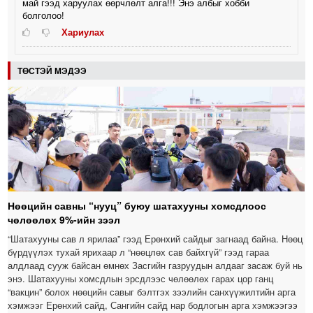
май гээд харуулах өөрчлөлт алга!!! Энэ албыг хобби
болголоо!
Хариулах
ТӨСТЭЙ МЭДЭЭ
Нөөцийн савны “нууц” буюу шатахууны хомсдлоос
чөлөөлөх 9%-ийн зээл
“Шатахууны сав л ярилаа” гээд Ерөнхий сайдыг загнаад байна. Нөөц
бүрдүүлэх тухай ярихаар л “нөөцлөх сав байхгүй” гээд гараа
алдлаад сууж байсан өмнөх Засгийн газруудын алдааг засаж буй нь
энэ. Шатахууны хомсдлын эрсдлээс чөлөөлөх гарах цор ганц
“вакцин” болох нөөцийн савыг бэлтгэх зээлийн санхүүжилтийн арга
хэмжээг Ерөнхий сайд, Сангийн сайд нар бодлогын арга хэмжээгээ