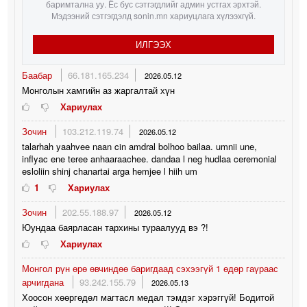
баримтална уу. Ёс бус сэтгэгдлийг админ устгах эрхтэй.
Мэдээний сэтгэгдэлд sonin.mn хариуцлага хүлээхгүй.
ИЛГЭЭХ
Баабар
66.181.165.234
2026.05.12
Монголын хамгийн аз жаргалтай хүн
Хариулах
Зочин
103.212.119.74
2026.05.12
talarhah yaahvee naan cin amdral bolhoo bailaa. umnii une,
inflyac ene teree anhaaraachee. dandaa l neg hudlaa ceremonial
esloliin shinj chanartai arga hemjee l hiih um
1
Хариулах
Зочин
202.55.188.97
2026.05.12
Юундаа баярласан тархины тураалууд вэ ?!
Хариулах
Монгол рүн өрө өвчиндөө баригдаад сэхээгүй 1 өдөр гаүраас
арчигдана
93.242.155.79
2026.05.13
Хоосон хөөргөдөл магтасл медал тэмдэг хэрэггүй! Бодитой