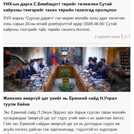
УИХ-ын дарга С.Бямбацогт төрийг төлөөлөн Сутай
хайрхны тэнгэрийг тахих төрийн тахилгад оролцлоо
XVII жарны “Сүрээр дарагч” гал морин жилийн зуны адаг хөхөгчин
хонь сарын 23-ны өлзий дэмбэрэлтэй өдөр /2026.08.06/ Сутай
хайрхны тэнгэрийг тайх төрийн тахилга боллоо.
2 өдрийн өмнө
7
Жинхэнэ амаргүй цаг үеийг нь Ерөнхий сайд Н.Учрал
туулж байна
Экс Ерөнхий сайд Л.Оюун-Эрдэнэ эрх барьж суусан таван жилийн
хугацаандаа “амаргүй цаг үе” гэдэг үгийг мөн ч их ашиглаж билээ.
Гэвч экс Ерөнхий сайдын амаргүй цаг үе нь дотоодын хэдэн аж
ахуйн нэгжээ дайсан гэж зарлачихаад, тэдэнтэйгээ зодолдож