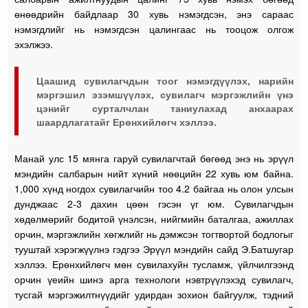
өнөөдрийн байдлаар 30 хувь нэмэгдсэн, энэ сараас
нэмэгдлийг нь нэмэгдсэн цалингаас нь тооцож олгож
эхэлжээ.
Цаашид сувилагчдын тоог нэмэгдүүлэх, нарийн
мэргэшил эзэмшүүлэх, сувилагч мэргэжлийн үнэ
цэнийг сурталчлан таниулахад анхаарах
шаардлагатайг Ерөнхийлөгч хэллээ.
Манай улс 15 мянга гаруй сувилагчтай бөгөөд энэ нь эрүүл
мэндийн салбарын нийт хүний нөөцийн 22 хувь юм байна.
1,000 хүнд ногдох сувилагчийн тоо 4.2 байгаа нь олон улсын
дунджаас 2-3 дахин цөөн гэсэн үг юм. Сувилагчдын
хөдөлмөрийг бодитой үнэлсэн, нийгмийн баталгаа, ажиллах
орчин, мэргэжлийн хөгжлийг нь дэмжсэн тогтвортой бодлогыг
тууштай хэрэгжүүлнэ гэдгээ Эрүүл мэндийн сайд Э.Батшугар
хэллээ. Ерөнхийлөгч мөн сувилахуйн тусламж, үйлчилгээнд
орчин үеийн шинэ арга технологи нэвтрүүлэхэд сувилагч,
тусгай мэргэжилтнүүдийг удирдан зохион байгуулж, тэдний