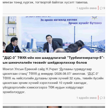
мянган тоннд хүргэж, тогтвортой байлгах хүсэлт тавилаа.
1 өдрийн өмнө
9
"ДЦС-3” ТӨХК-ийн нэн шаардлагатай “Турбингенератор-5”-
ын шинэчлэлийн төсвийг шийдвэрлэхээр болов
Монгол Улсын Ерөнхий сайд Н.Учрал “Дулааны гуравдугаар
цахилгаан станц” ТӨХК-д өнөөдөр /2026.08.07/ ажиллав. “ДЦС-3”
ТӨХК нь нийслэлийн дулааны эрчим хүчний 32 хувь, төвийн бүсийн
цахилгаан эрчим хүчний хэрэглээний 10 хувийг хангадаг,
үйлдвэрлэлийн хэмжээгээрээ ТӨК-иудын хоёрдугаарт
эрэмбэлэгддэг.
1 өдрийн өмнө
3