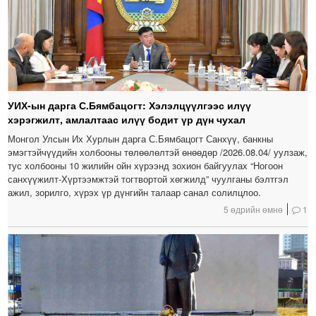
УИХ-ын дарга С.Бямбацогт: Хэлэлцүүлгээс илүү
хэрэгжилт, амлалтаас илүү бодит үр дүн чухал
Монгол Улсын Их Хурлын дарга С.Бямбацогт Санхүү, банкны
эмэгтэйчүүдийн холбооны төлөөлөлтэй өнөөдөр /2026.08.04/ уулзаж,
тус холбооны 10 жилийн ойн хүрээнд зохион байгуулах “Ногоон
санхүүжилт-Хүртээмжтэй тогтвортой хөгжилд” чуулганы бэлтгэл
ажил, зорилго, хүрэх үр дүнгийн талаар санал солилцлоо.
5 өдрийн өмнө
1