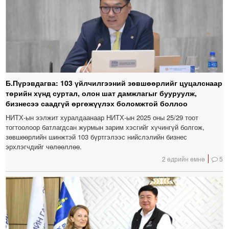
Б.Пүрэвдагва: 103 үйлчилгээний зөвшөөрлийг цуцалснаар
төрийн хүнд суртал, олон шат дамжлагыг бууруулж,
бизнесээ саадгүй өргөжүүлэх боломжтой боллоо
НИТХ-ын ээлжит хуралдаанаар НИТХ-ын 2025 оны 25/29 тоот
тогтоолоор батлагдсан журмын зарим хэсгийг хүчингүй болгож,
зөвшөөрлийн шинжтэй 103 бүртгэлээс нийслэлийн бизнес
эрхлэгчдийг чөлөөллөө.
2 өдрийн өмнө
5