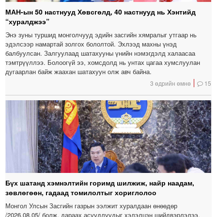
МАН-ын 50 настнууд Хөвсгөлд, 40 настнууд нь Хэнтийд
“хуралджээ”
Энэ зуны туршид монголчууд эдийн засгийн хямралыг утгаар нь
эдэлсээр намартай золгох бололтой. Эхлээд махны үнэд
балбуулсан. Залгуулаад шатахууны үнийн нэмэгдэлд халаасаа
тэмтрүүллээ. Болоогүй ээ, хомсдолд нь унтах цагаа хумслуулан
дугаарлан байж жаахан шатахуун олж авч байна.
3 өдрийн өмнө
15
Бүх шатанд хэмнэлтийн горимд шилжиж, найр наадам,
зөвлөгөөн, гадаад томилолтыг хориглолоо
Монгол Улсын Засгийн газрын ээлжит хуралдаан өнөөдөр
/2026.08.05/ болж, дараах асуудлуудыг хэлэлцэн шийдвэрлэлээ.