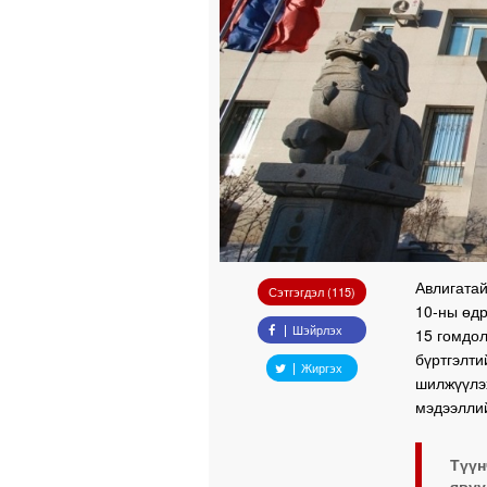
Авлигатай
Сэтгэгдэл (115)
10-ны өдр
Шэйрлэх
15 гомдол
бүртгэлти
Жиргэх
шилжүүлэ
мэдээллий
Түү
яву