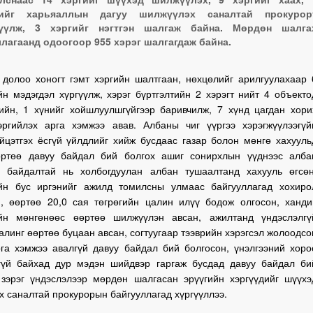
гийг харьяаллын дагуу шилжүүлэх саналтай прокурор
гүүлж, 3 хэргийг нэгтгэн шалгаж байна. Мөрдөн шалга
лагаанд одоогоор 955 хэрэг шалгагдаж байна.
 долоо хоногт гэмт хэргийн шалтгаан, нөхцөлийг арилгуулахаар 
н мэдэгдэл хүргүүлж, хэрэг бүртгэлтийн 2 хэрэгт нийт 4 объекто
хийн, 1 хүнийг хойшлуулшгүйгээр баривчилж, 7 хүнд цагдан хори
эргийлэх арга хэмжээ авав. Албаны чиг үүргээ хэрэгжүүлээгүй
йцэтгэх ёсгүй үйлдлийг хийж бусдаас газар болон мөнгө хахууль
өртөө давуу байдал бий болгох ашиг сонирхлын үүднээс алба
 байдалтай нь холбогдуулан албан тушаалтанд хахууль өгсөн
йн бус иргэнийг ажилд томилсны улмаас байгууллагад хохиро
н, өөртөө 20,0 сая төгрөгийн цалин илүү бодож олгосон, ханди
йн мөнгөнөөс өөртөө шилжүүлэн авсан, ажилтанд үндэслэлгү
алинг өөртөө буцаан авсан, согтуугаар тээврийн хэрэгсэл жолоодсо
рга хэмжээ авалгүй давуу байдал бий болгосон, үнэлгээний хоро
гүй байхад дур мэдэн шийдвэр гаргаж бусдад давуу байдал би
 зэрэг үндэслэлээр мөрдөн шалгасан эрүүгийн хэргүүдийг шүүхэ
 саналтай прокурорын байгууллагад хүргүүллээ.