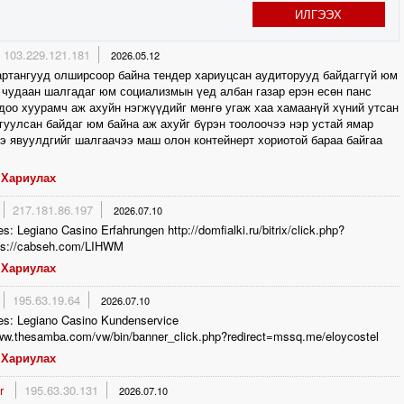
ИЛГЭЭХ
103.229.121.181
2026.05.12
ртангууд олширсоор байна тендер хариуцсан аудиторууд байдаггүй юм
 чудаан шалгадаг юм социализмын үед албан газар ерэн есөн панс
доо хуурамч аж ахуйн нэгжүүдийг мөнгө угаж хаа хамаанүй хүний утсан
гуулсан байдаг юм байна аж ахуйг бүрэн тоолоочээ нэр устай ямар
э явуулдгийг шалгаачээ маш олон контейнерт хориотой бараа байгаа
Хариулах
217.181.86.197
2026.07.10
s: Legiano Casino Erfahrungen http://domfialki.ru/bitrix/click.php?
ps://cabseh.com/LIHWM
Хариулах
195.63.19.64
2026.07.10
es: Legiano Casino Kundenservice
www.thesamba.com/vw/bin/banner_click.php?redirect=mssq.me/eloycostel
Хариулах
er
195.63.30.131
2026.07.10