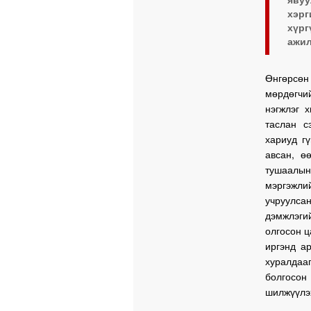
хэр
хүр
ажил
Өнгөрсөн
мөрдөгчий
нэгжлэг 
таслан с
хариуд гү
авсан, ө
тушаалын
мэргэжли
учруулса
дэмжлэги
олгосон ц
иргэнд а
хуралдаа
болгосон
шилжүүлэх