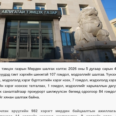
 тэмцэх газрын Мөрдөн шалгах хэлтэс 2026 оны 5 дугаар сарын 4
үүдэд гэмт хэргийн шинжтэй 107 гомдол, мэдээллийг шалгав. Үүнээ
, мэдээлэлд хэрэг бүртгэлтийн хэрэг нээх, 7 гомдол, мэдээлэлд хэрэ
йн хэрэг нээхээс татгалзах, 1 гомдол, мэдээллийг харьяаллын дагу
х саналтайгаар прокурорт шилжүүлсэн бөгөөд одоогоор 84 гомдол
г хянан шалгаж байна.
нчлэн эрүүгийн 982 хэрэгт мөрдөн байцаалтын ажиллага
улснаас 14 хэргийг шүүхэд шилжүүлэх, 9 хэргийг хаах, 