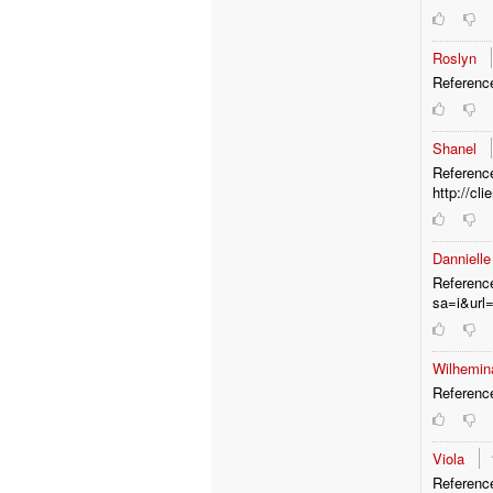
Roslyn
Referenc
Shanel
Referenc
http://cl
Danniell
Reference
sa=i&url=
Wilhemi
Referenc
Viola
Reference