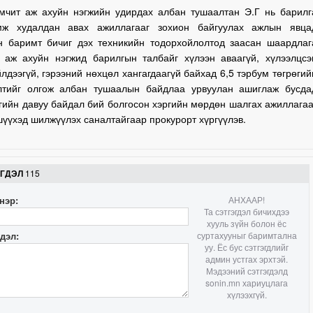
мчит аж ахуйн нэгжийн удирдах албан тушаалтан Э.Г нь барилг
мж худалдан авах ажиллагааг зохион байгуулах ажлын явца
н баримт бичиг дэх техникийн тодорхойлолтод заасан шаардлаг
й аж ахуйн нэгжид барилгын талбайг хүлээн аваагүй, хүлээлцсэ
лдээгүй, гэрээний нөхцөл хангагдаагүй байхад 6,5 тэрбум төгрөгий
лтийг олгож албан тушаалын байдлаа урвуулан ашиглаж бусда
гийн давуу байдал бий болгосон хэргийн мөрдөн шалгах ажиллагаа
шүүхэд шилжүүлэх саналтайгаар прокурорт хүргүүлэв.
ЭГДЭЛ
115
нэр:
АНХААР!
Та сэтгэгдэл бичихдээ
хууль зүйн болон ёс
гдэл:
суртахууныг баримтална
уу. Ёс бус сэтгэгдлийг
админ устгах эрхтэй.
Мэдээний сэтгэгдэлд
sonin.mn хариуцлага
хүлээхгүй.