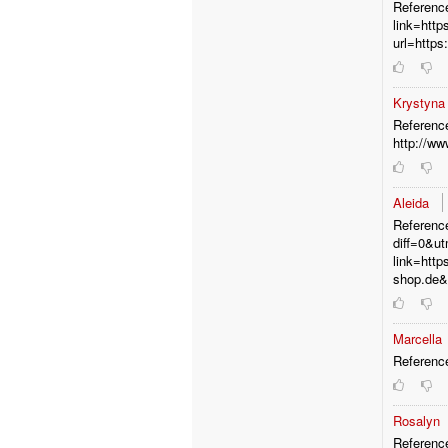
Reference
link=http
url=https
Krystyn
Referenc
http://w
Aleida
Reference
diff=0&u
link=http
shop.de
Marcella
Reference
Rosalyn
Referenc