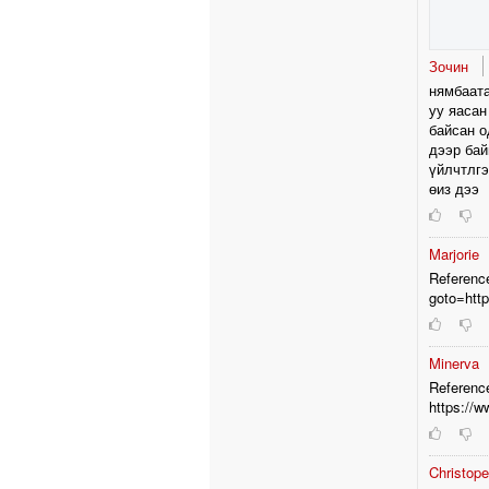
Зочин
нямбаата
уу яасан
байсан о
дээр бай
үйлчтлгэ
өиз дээ
Marjorie
Reference
goto=htt
Minerva
Referenc
https://
Christop