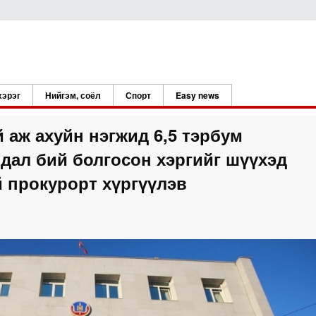
хэрэг
Нийгэм, соёл
Спорт
Easy news
 аж ахуйн нэгжид 6,5 тэрбум
йдал бий болгосон хэргийг шүүхэд
 прокурорт хүргүүлэв