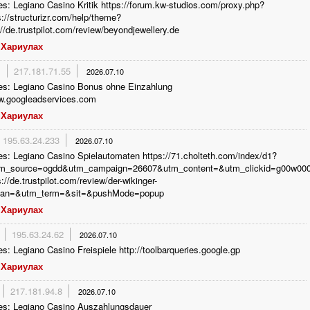
s: Legiano Casino Kritik https://forum.kw-studios.com/proxy.php?
s://structurizr.com/help/theme?
://de.trustpilot.com/review/beyondjewellery.de
Хариулах
a
217.181.71.55
2026.07.10
es: Legiano Casino Bonus ohne Einzahlung
ww.googleadservices.com
Хариулах
195.63.24.233
2026.07.10
s: Legiano Casino Spielautomaten https://71.cholteth.com/index/d1?
tm_source=ogdd&utm_campaign=26607&utm_content=&utm_clickid=g00w000go
s://de.trustpilot.com/review/der-wikinger-
&an=&utm_term=&sit=&pushMode=popup
Хариулах
195.63.24.62
2026.07.10
s: Legiano Casino Freispiele http://toolbarqueries.google.gp
Хариулах
217.181.94.8
2026.07.10
es: Legiano Casino Auszahlungsdauer