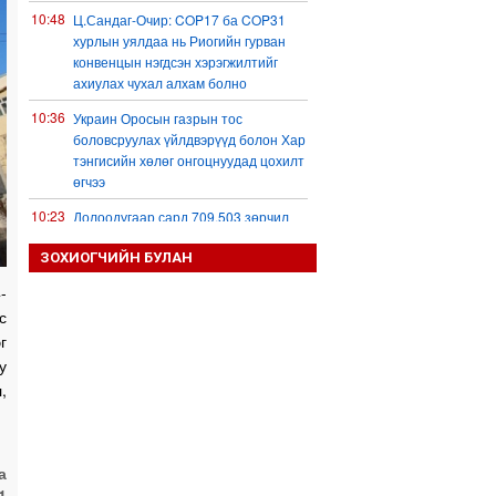
10:48
Ц.Сандаг-Очир: COP17 ба COP31
хурлын уялдаа нь Риогийн гурван
конвенцын нэгдсэн хэрэгжилтийг
ахиулах чухал алхам болно
10:36
Украин Оросын газрын тос
боловсруулах үйлдвэрүүд болон Хар
тэнгисийн хөлөг онгоцнуудад цохилт
өгчээ
10:23
Долоодугаар сард 709,503 зөрчил
бүртгэгджээ
ЗОХИОГЧИЙН БУЛАН
10:09
Б.Сэмжидмаа: Зөвшөөрлийн
-
шинжтэй 103 бүртгэлээс нийслэлийн
с
бизнес эрхлэгчдийг чөлөөллөө
г
09:49
Эрэн хайж байна
у
07:16
Д.Баярхүү: Маргах аргагүй үнэн
,
07:01
Kyeong Min: Олон улсын тэмцээнд
жижиг алдаа хүртэл тоглолтын хувь
заяаг шийддэг
а
1