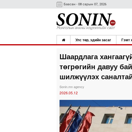
Баасан - 08 сарын 07, 2026
Улс төр, эдийн засаг
Гэмт 
Шаардлага хангаагүй
төгрөгийн давуу ба
шилжүүлэх саналтай
Sonin.mn agency
2026.05.12