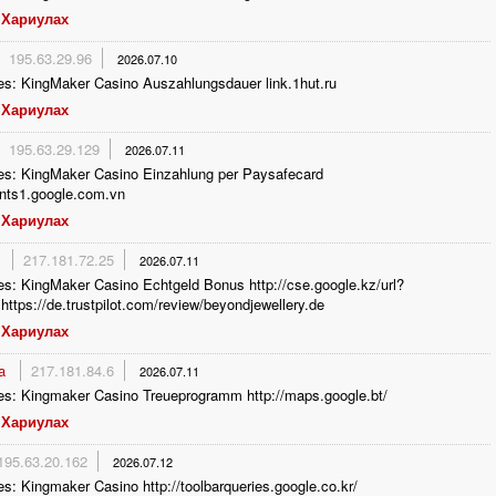
Хариулах
195.63.29.96
2026.07.10
es: KingMaker Casino Auszahlungsdauer link.1hut.ru
Хариулах
195.63.29.129
2026.07.11
es: KingMaker Casino Einzahlung per Paysafecard
ients1.google.com.vn
Хариулах
e
217.181.72.25
2026.07.11
s: KingMaker Casino Echtgeld Bonus http://cse.google.kz/url?
https://de.trustpilot.com/review/beyondjewellery.de
Хариулах
na
217.181.84.6
2026.07.11
es: Kingmaker Casino Treueprogramm http://maps.google.bt/
Хариулах
195.63.20.162
2026.07.12
s: Kingmaker Casino http://toolbarqueries.google.co.kr/