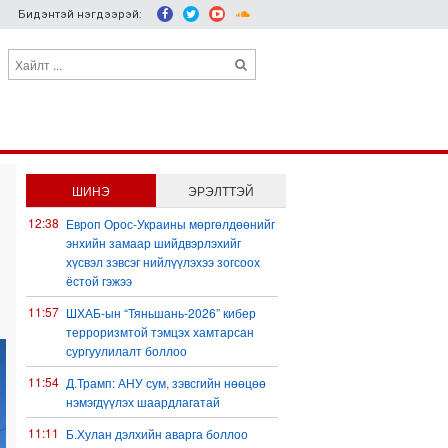
Бидэнтэй нэгдээрэй:
ШИНЭ
ЭРЭЛТТЭЙ
12:38
Европ Орос-Украины мөргөлдөөнийг
энхийн замаар шийдвэрлэхийг
хүсвэл зэвсэг нийлүүлэхээ зогсоох
ёстой гэжээ
11:57
ШХАБ-ын “Тяньшань-2026” кибер
терроризмтой тэмцэх хамтарсан
сургуулилалт боллоо
11:54
Д.Трамп: АНУ сум, зэвсгийн нөөцөө
нэмэгдүүлэх шаардлагатай
11:11
Б.Хулан дэлхийн аварга боллоо