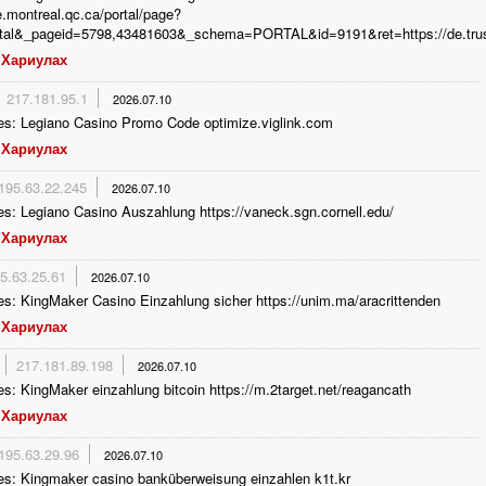
lle.montreal.qc.ca/portal/page?
tal&_pageid=5798,43481603&_schema=PORTAL&id=9191&ret=https://de.trustp
Хариулах
217.181.95.1
2026.07.10
es: Legiano Casino Promo Code optimize.viglink.com
Хариулах
195.63.22.245
2026.07.10
s: Legiano Casino Auszahlung https://vaneck.sgn.cornell.edu/
Хариулах
5.63.25.61
2026.07.10
s: KingMaker Casino Einzahlung sicher https://unim.ma/aracrittenden
Хариулах
217.181.89.198
2026.07.10
s: KingMaker einzahlung bitcoin https://m.2target.net/reagancath
Хариулах
195.63.29.96
2026.07.10
es: Kingmaker casino banküberweisung einzahlen k1t.kr