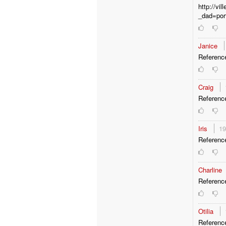
http://vi
_dad=por
Janice
Referenc
Craig
Reference
Iris
19
Reference
Charline
Reference
Otilia
Referenc